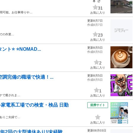
31
用可能。お仕事帰りや…
お気に入り
更新8月7日
作成8月7日
での作業…
23
お気に入り
更新8月5日
️ ⭐️NOMAD...
作成8月5日
2
お気に入り
更新8月5日
◎空調完備の職場で快適！...
作成8月5日
1
ナで癒されま…
お気に入り
≫家電系工場での検査・検品 日勤
提携サイト
ありご夫婦で…
お気に入り
更新08月03日
年2回の大型連休あり!/未経験...