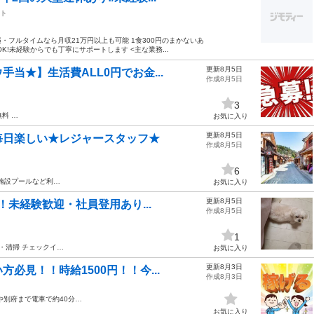
ト
遇・フルタイムなら月収21万円以上も可能 1食300円のまかないあ
!未経験からでも丁寧にサポートします <主な業務...
更新8月5日
当★】生活費ALL0円でお金...
作成8月5日
3
無料 …
お気に入り
更新8月5日
毎日楽しい★レジャースタッフ★
作成8月5日
6
/施設プールなど利…
お気に入り
更新8月5日
！未経験歓迎・社員登用あり...
作成8月5日
1
・清掃 チェックイ…
お気に入り
更新8月3日
必見！！時給1500円！！今...
作成8月3日
や別府まで電車で約40分…
お気に入り