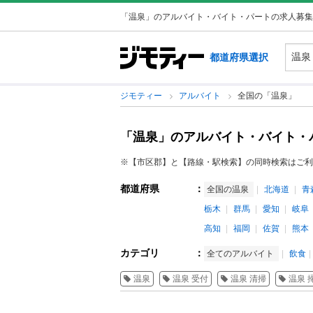
「温泉」のアルバイト・バイト・パートの求人募集
都道府県選択
ジモティー
アルバイト
全国の「温泉」
「温泉」のアルバイト・バイト・
※【市区郡】と【路線・駅検索】の同時検索はご利
都道府県
：
全国の温泉
北海道
青
栃木
群馬
愛知
岐阜
高知
福岡
佐賀
熊本
カテゴリ
：
全てのアルバイト
飲食
温泉
温泉 受付
温泉 清掃
温泉 