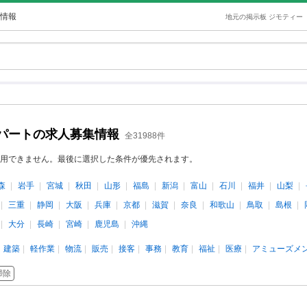
情報
地元の掲示板 ジモティー
パートの求人募集情報
全31988件
用できません。最後に選択した条件が優先されます。
森
岩手
宮城
秋田
山形
福島
新潟
富山
石川
福井
山梨
三重
静岡
大阪
兵庫
京都
滋賀
奈良
和歌山
鳥取
島根
大分
長崎
宮崎
鹿児島
沖縄
建築
軽作業
物流
販売
接客
事務
教育
福祉
医療
アミューズメ
掃除