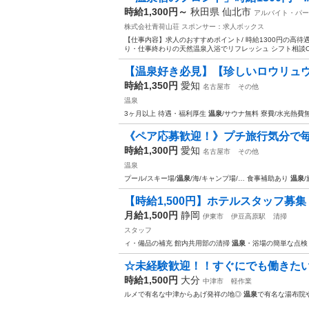
時給1,300円～
秋田県 仙北市
アルバイト・パー
株式会社青荷山荘
スポンサー：求人ボックス
【仕事内容】求人のおすすめポイント/ 時給1300円の高待
り・仕事終わりの天然温泉入浴でリフレッシュ シフト相談OK
【温泉好き必見】【珍しいロウリュウ手
時給1,350円
愛知
名古屋市
その他
温泉
3ヶ月以上 待遇・福利厚生
温泉
/サウナ無料 寮費/水光熱費
《ペア応募歓迎！》プチ旅行気分で
時給1,300円
愛知
名古屋市
その他
温泉
プール/スキー場/
温泉
/海/キャンプ場/… 食事補助あり
温泉
【時給1,500円】ホテルスタッフ募集
月給1,500円
静岡
伊東市
伊豆高原駅
清掃
スタッフ
ィ・備品の補充 館内共用部の清掃
温泉
・浴場の簡単な点検
☆未経験歓迎！！すぐにでも働きたい方
時給1,500円
大分
中津市
軽作業
ルメで有名な中津からあげ発祥の地◎
温泉
で有名な湯布院