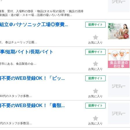
客、受付、入場料の徴収 ・物品(タオル等)の販売 ・施設の清掃
泉施設・道の駅・スキー場…活躍の場いろいろ!草津観...
組立＠パナソニック工場◎寮費...
提携サイト
市。 春はチューリップ公園…
お気に入り
仕事/短期バイト/長期バイト
提携サイト
府市にある、食品製造の会…
お気に入り
要のWEB登録OK！「ピッ...
提携サイト
40代のスタッフが多数…
お気に入り
要のWEB登録OK！「書類...
提携サイト
0代のスタッフが多数活…
お気に入り