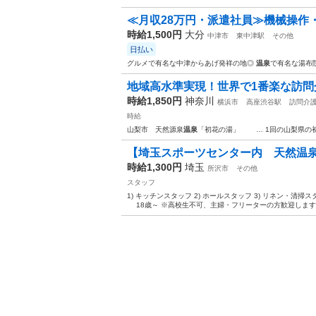
≪月収28万円・派遣社員≫機械操作
時給1,500円
大分
中津市
東中津駅
その他
日払い
グルメで有名な中津からあげ発祥の地◎
温泉
で有名な湯布
地域高水準実現！世界で1番楽な訪問介
時給1,850円
神奈川
横浜市
高座渋谷駅
訪問介
時給
山梨市 天然源泉
温泉
「初花の湯」 … 1回の山梨県の
【埼玉スポーツセンター内 天然温泉
時給1,300円
埼玉
所沢市
その他
スタッフ
1) キッチンスタッフ 2) ホールスタッフ 3) リネン・
18歳～ ※高校生不可、主婦・フリーターの方歓迎します。 -