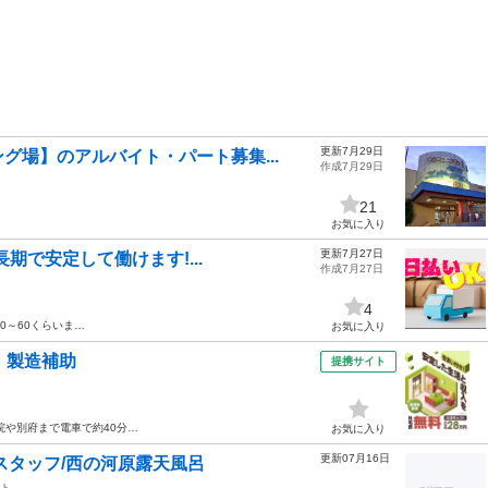
更新7月29日
グ場】のアルバイト・パート募集...
作成7月29日
21
お気に入り
更新7月27日
長期で安定して働けます!...
作成7月27日
4
20～60くらいま…
お気に入り
・製造補助
提携サイト
院や別府まで電車で約40分…
お気に入り
更新07月16日
スタッフ/西の河原露天風呂
ト