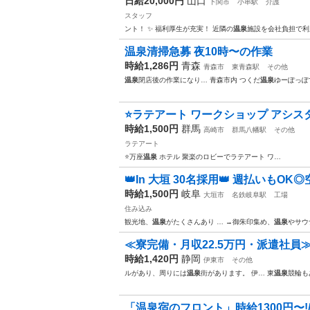
日給20,000円
山口
下関市
小串駅
介護
スタッフ
ント！ ✨ 福利厚生が充実！ 近隣の
温泉
施設を会社負担で利
温泉清掃急募 夜10時〜の作業
時給1,286円
青森
青森市
東青森駅
その他
温泉
閉店後の作業になり… 青森市内 つくだ
温泉
ゆーぽっぽ
⭐️ラテアート ワークショップ アシスタント⭐
時給1,500円
群馬
高崎市
群馬八幡駅
その他
ラテアート
⭐️万座
温泉
ホテル 聚楽のロビーでラテアート ワ…
👑In 大垣 30名採用👑 週払いもOK
時給1,500円
岐阜
大垣市
名鉄岐阜駅
工場
住み込み
観光地、
温泉
がたくさんあり … →御朱印集め、
温泉
やサウ
≪寮完備・月収22.5万円・派遣社員
時給1,420円
静岡
伊東市
その他
ルがあり、周りには
温泉
街があります。 伊… 東
温泉
競輪も
「温泉宿のフロント」時給1300円〜!/