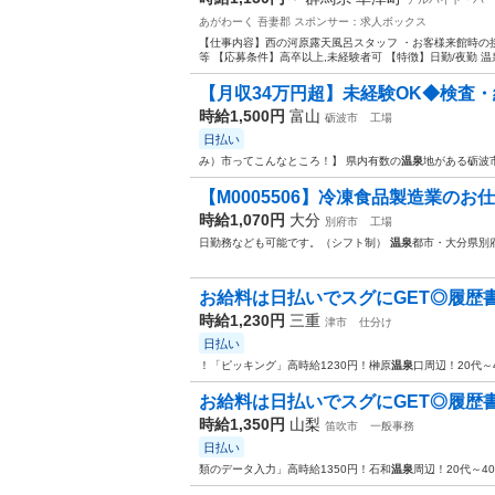
あがわーく 吾妻郡
スポンサー：求人ボックス
【仕事内容】西の河原露天風呂スタッフ ・お客様来館時の接
等 【応募条件】高卒以上,未経験者可 【特徴】日勤/夜勤 温
【月収34万円超】未経験OK◆検査・
時給1,500円
富山
砺波市
工場
日払い
み）市ってこんなところ！】 県内有数の
温泉
地がある砺波
【M0005506】冷凍食品製造業のお
時給1,070円
大分
別府市
工場
日勤務なども可能です。（シフト制）
温泉
都市・大分県別
お給料は日払いでスグにGET◎履歴書不
時給1,230円
三重
津市
仕分け
日払い
！「ピッキング」高時給1230円！榊原
温泉
口周辺！20代～
お給料は日払いでスグにGET◎履歴書不
時給1,350円
山梨
笛吹市
一般事務
日払い
類のデータ入力」高時給1350円！石和
温泉
周辺！20代～4