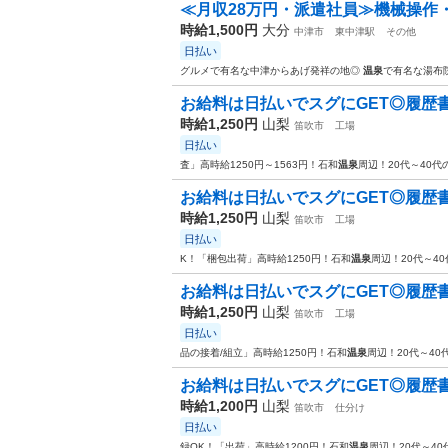
≪月収28万円・派遣社員≫機械操作
時給1,500円
大分
中津市
東中津駅
その他
日払い
グルメで有名な中津からあげ発祥の地◎
温泉
で有名な湯布
お給料は日払いでスグにGET◎履歴書不
時給1,250円
山梨
笛吹市
工場
日払い
査」高時給1250円～1563円！石和
温泉
周辺！20代～40
お給料は日払いでスグにGET◎履歴書不
時給1,250円
山梨
笛吹市
工場
日払い
K！「梱包出荷」高時給1250円！石和
温泉
周辺！20代～4
お給料は日払いでスグにGET◎履歴書不
時給1,250円
山梨
笛吹市
工場
日払い
品の接着/組立」高時給1250円！石和
温泉
周辺！20代～4
お給料は日払いでスグにGET◎履歴書不
時給1,200円
山梨
笛吹市
仕分け
日払い
録OK！「出荷」高時給1200円！石和
温泉
周辺！20代～4