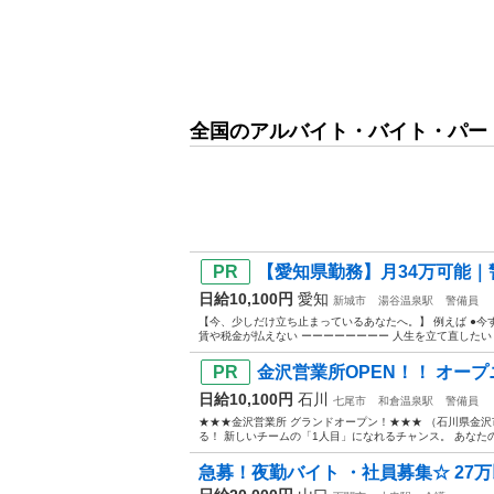
全国のアルバイト・バイト・パー
【愛知県勤務】月34万可能｜警
日給10,100円
愛知
新城市
湯谷温泉駅
警備員
【今、少しだけ立ち止まっているあなたへ。】 例えば ●今す
賃や税金が払えない ーーーーーーーー 人生を立て直したい 
金沢営業所OPEN！！ オープ
日給10,100円
石川
七尾市
和倉温泉駅
警備員
★★★金沢営業所 グランドオープン！★★★ （石川県金沢市
る！ 新しいチームの「1人目」になれるチャンス。 あなたの
急募！夜勤バイト ・社員募集☆ 27万