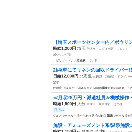
【埼玉スポーツセンター内／ボウリン
時給1,200円
埼玉
所沢市
みずほ台駅
フロント
ボウリング場
、ビリヤード、天然
温泉
、にいざ
2t/4t車にてリネンの回収ドライバー!
日給12,000円
北海道
虻田郡
洞爺駅
ドライバー
定年
件程度 回収場所：近隣各ホテル(洞爺
温泉
近辺) 年齢層 ：
≪月収28万円・派遣社員≫機械操作
時給1,500円
大分
中津市
東中津駅
その他
日払い
グルメで有名な中津からあげ発祥の地◎
温泉
で有名な湯布
施設・アミューズメント系/温泉施設
時給1,150円～
群馬県 草津町
アルバイト・パー