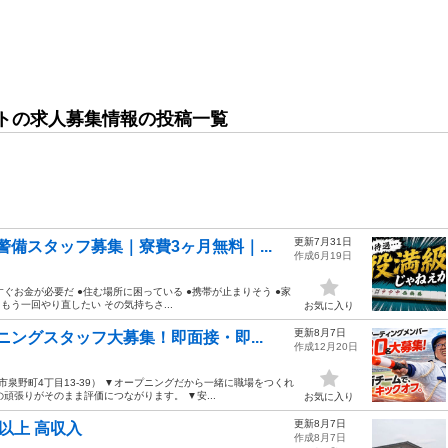
トの求人募集情報の投稿一覧
更新7月31日
備スタッフ募集｜寮費3ヶ月無料｜...
作成6月19日
ぐお金が必要だ ●住む場所に困っている ●携帯が止まりそう ●家
もう一回やり直したい その気持ちさ...
お気に入り
更新8月7日
ニングスタッフ大募集！即面接・即...
作成12月20日
泉野町4丁目13-39） ▼オープニングだから一緒に職場をつくれ
頑張りがそのまま評価につながります。 ▼安...
お気に入り
更新8月7日
以上 高収入
作成8月7日