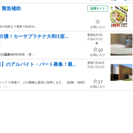
・製造補助
提携サイト
院や別府まで電車で約40分…
お気に入り
更新8月3日
護！カーサプラチナ大和/1室...
作成8月3日
護
10
初花
温泉
無料利用券 （希…
お気に入り
更新7月29日
】のアルバイト・パート募集！最...
作成7月29日
17
清掃スタッフ ※研修で、どの職種も親切に指導します。 【経験・資格】
-...
お気に入り