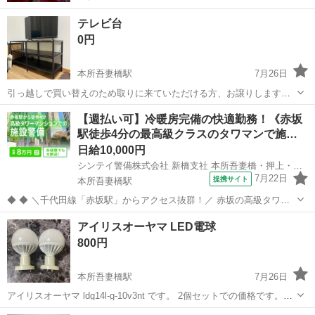
テレビ台
0円
本所吾妻橋駅
7月26日
引っ越しで買い替えのため取りに来ていただける方、お譲りします。
1片だけ写真の通り少しめくれてしまっています。 7/29に取りに来て
東京
墨田区
本所吾妻橋駅
収納家具
運び
【週払い可】冷暖房完備の快適勤務！《赤坂
いただける方優先します。 よろしくお願いします。
駅徒歩4分の最高級クラスのタワマンで施…
日給10,000円
シンテイ警備株式会社 新橋支社 本所吾妻橋・押上・両国(11)エリア/A3203200143
7月22日
提携サイト
本所吾妻橋駅
◆ ◆ ＼千代田線「赤坂駅」からアクセス抜群！／ 赤坂の高級タワー
マンションで 施設警備のお仕事です♪ ＊★未経験大歓迎！★＊ 「警備
東京
墨田区
本所吾妻橋駅
警備員
アイリスオーヤマ LED電球
業務は興味があるけど初めてだし…」 「バイトデビューなんです…」
800円
「ブランクが長くて...
本所吾妻橋駅
7月26日
アイリスオーヤマ ldg14l-g-10v3nt です。 2個セットでの価格です。4
枚目にある通りやや欠けがありますがセットしたら見えません。
東京
墨田区
本所吾妻橋駅
照明器具
アイリスオーヤマ