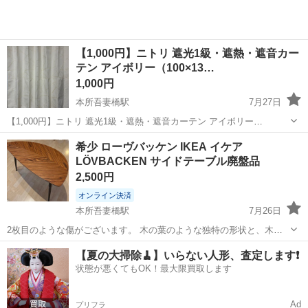
【1,000円】ニトリ 遮光1級・遮熱・遮音カー
テン アイボリー（100×13…
1,000円
本所吾妻橋駅
7月27日
【1,000円】ニトリ 遮光1級・遮熱・遮音カーテン アイボリー
（100×135cm・2枚組） ニトリの遮光1級・遮熱・遮音カーテン「ジェ
東京
墨田区
本所吾妻橋駅
カーテン、ブラインド
希少 ローヴバッケン IKEA イケア
ンナ」です。 ・カラー：アイボリー ・サイズ：100cm × 135cm（2枚
LÖVBACKEN サイドテーブル廃盤品
カーテン
組）...
2,500円
オンライン決済
本所吾妻橋駅
7月26日
2枚目のような傷がございます。 木の葉のような独特の形状と、木目
調の天板が特徴的なミッドセンチュリースタイルのローテーブルで
東京
墨田区
本所吾妻橋駅
テーブル
【夏の大掃除🧹】いらない人形、査定します❗️
す。 - ブランド: IKEA - モデル名: LÖVBACKEN - 形状: 木の葉型 -
状態が悪くてもOK！最大限買取します
脚...
Ad
プリフラ