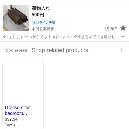
スビルで施設警備のお仕事♪ ＊★未経験大歓迎！★＊ 「警備業務は興
東京
墨田区
本所吾妻橋駅
警備員
荷物入れ
味があるけど初めてだし…」 「バイトデビューなんです…」 「ブラン
500円
クが長くて…」 「定...
オンライン決済
本所吾妻橋駅
1月26日
4つあります 一つからでも 1つはジャンク 全部まとめて引き取りして
くれる方
東京
墨田区
本所吾妻橋駅
その他