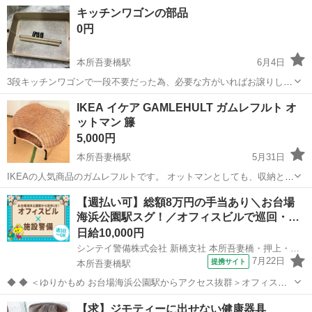
ワイト DP-42034W Amazonで15000円程のものです。 引越しし、新居
東京
墨田区
本所吾妻橋駅
照明器具
DAIKO
キッチンワゴンの部品
で使用しなくなった為お譲りします。 1本の価格です。3本あり...
0円
本所吾妻橋駅
6月4日
3段キッチンワゴンで一段不要だった為、必要な方がいればお譲りしま
す。
東京
墨田区
本所吾妻橋駅
収納家具
IKEA イケア GAMLEHULT ガムレフルト オ
ットマン 籐
5,000円
本所吾妻橋駅
5月31日
IKEAの人気商品のガムレフルトです。 オットマンとしても、収納とし
ても使用できます。 IKEAでは9,900円で販売されています。 トレンド
東京
墨田区
本所吾妻橋駅
ソファ
【週払い可】総額8万円の手当あり＼お台場
のジャパンディにピッタリなので、インテリアにこだわりのある方に
海浜公園駅スグ！／オフィスビルで巡回・…
おすすめです。...
日給10,000円
シンテイ警備株式会社 新橋支社 本所吾妻橋・押上・両国(4)エリア/A3203200143
7月22日
提携サイト
本所吾妻橋駅
◆ ◆ ＜ゆりかもめ お台場海浜公園駅からアクセス抜群＞オフィスビ
ルでの勤務 週3日～勤務OK！ 巡回やモニター監視などの施設警備◎
東京
墨田区
本所吾妻橋駅
警備員
【求】ジモティーに出せない健康器具
完全自由シフト制だから あなたのペースでお仕事も可能です！ ＊★未