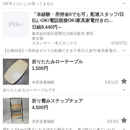
1年半くらいしか使ってません
東京
墨田区
本所吾妻橋駅
照明器具
「未経験・所持金0でも可」配達スタッフ/日
払いOK/電話面接OK/家具家電付きの…
日給8,440円～
株式会社朝日新聞立川総合販売 豊田
東京都
スポンサー：求人ボックス
07月07日
【仕事内容】/ 所持金ゼロでも転職できる?! 即日入居可!家具家電付き
の寮・社宅あり! 引っ越しや上京の費用は”すべて”負担します 必ず面
アルバイト・パート
折りたたみローテーブル
接!電話面接もOK! 魅力ポイント 家具家電付きの寮・社宅を完備 無資
1,500円
格・未経験OK! 年齢...
本所吾妻橋駅
5月11日
折りたためるローテーブルです
東京
墨田区
本所吾妻橋駅
テーブル
ロー
折り畳みステップチェア
4,500円
本所吾妻橋駅
5月3日
畳むと10cmの薄さになる頑丈な椅子です。 車で取りに来ていただけ