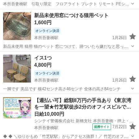
本所吾妻橋駅 引取り限定 フロアライト プレクト リモート PEシェ
ードランプ 【led 電球付き リモコン付き 調色 調光式 間接照明 寝室
東京
墨田区
本所吾妻橋駅
照明器具
間接照明
新品未使用窓につける猫用ベット
スタンドライト フロアランプ おしゃれ 北欧 インテリア 照明器具 ベ
1,600円
ッドサイド...
オンライン決済
本所吾妻橋駅
1月26日
新品未使用 猫用 猫のベット 窓につけて、跡ついたら嫌だなと思った
らつけたくなった 付属品あり 吸盤でつくタイプです 二枚目の写真は
東京
墨田区
本所吾妻橋駅
家具
ベット
イス1つ
イメージです
4,800円
オンライン決済
本所吾妻橋駅
1月26日
一脚です 美品です 横42センチ高さ46センチ 全体の高さ84センチ
東京
墨田区
本所吾妻橋駅
椅子
イス
【週払い可】総額8万円の手当あり《東京湾
を一望★竹芝駅徒歩2分のオフィスビルで…
日給10,000円
シンテイ警備株式会社 新橋支社 本所吾妻橋・押上・両国(14)エリア/A3203200143
7月22日
提携サイト
本所吾妻橋駅
◆ ◆ ＼ゆりかもめ「竹芝駅駅」からアクセス抜群！／ 竹芝のオフィ