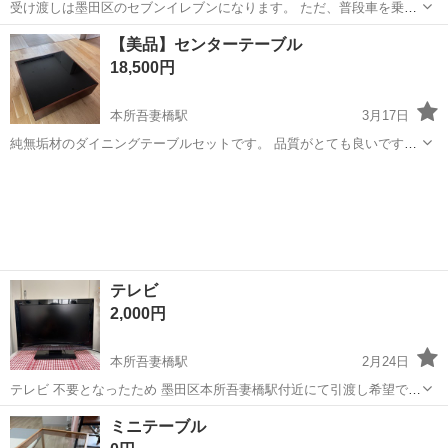
受け渡しは墨田区のセブンイレブンになります。 ただ、普段車を乗っ
ているため、ご相談いただけましたら多少は融通をきかせるつもりで
東京
墨田区
本所吾妻橋駅
カーペット/マット/ラグ
【美品】センターテーブル
す。 パナソニック WPBリフォームフロアー エクセルブラウン NT-
フロアー
18,500円
350未使用・未開封品です...
本所吾妻橋駅
3月17日
純無垢材のダイニングテーブルセットです。 品質がとても良いです
が、引っ越しのため持って行けないので出品します。 【現在価格】
東京
墨田区
本所吾妻橋駅
テーブル
センター
18.500円（元金額は7.6万円） 【サイズ】（写真参照） 長さ：100cm
幅 ：100cm...
テレビ
2,000円
本所吾妻橋駅
2月24日
テレビ 不要となったため 墨田区本所吾妻橋駅付近にて引渡し希望で
す。
東京
墨田区
本所吾妻橋駅
家具
付近
ミニテーブル