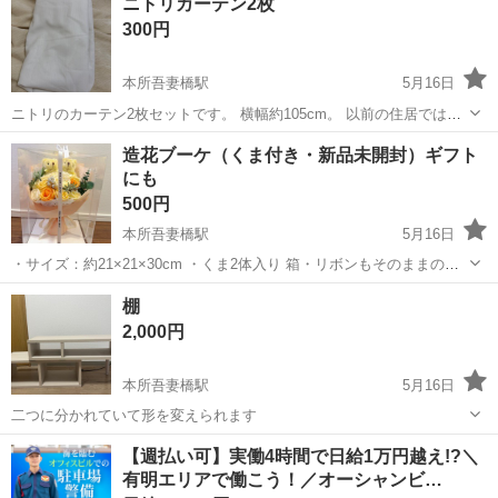
ニトリカーテン2枚
かり光を遮ってくれるタイプです。 以前の住居では窓が2つあったた
カーテン
300円
め使用していました...
本所吾妻橋駅
5月16日
ニトリのカーテン2枚セットです。 横幅約105cm。 以前の住居では窓
が2つあったため使用していましたが、引っ越し先では1つになったた
東京
墨田区
本所吾妻橋駅
カーテン、ブラインド
造花ブーケ（くま付き・新品未開封）ギフト
め、1セットお譲りします。 素人保管のため、細かな点が気になる方
にも
カーテン
はご遠慮ください。
500円
本所吾妻橋駅
5月16日
・サイズ：約21×21×30cm ・くま2体入り 箱・リボンもそのままの状
態でお送りしますので、プレゼントにもぴったりです♪ 未開封のため
東京
墨田区
本所吾妻橋駅
インテリア雑貨/小物
くま
棚
中身には触れておらず、完全新品です◎ 自宅保管のため、細かい点が
2,000円
気になる方はご遠...
本所吾妻橋駅
5月16日
二つに分かれていて形を変えられます
東京
墨田区
本所吾妻橋駅
収納家具
【週払い可】実働4時間で日給1万円越え!?＼
有明エリアで働こう！／オーシャンビ…