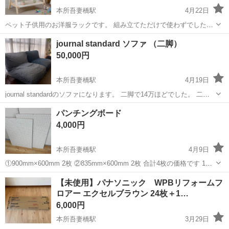
本所吾妻橋駅
4月22日
ペット子供用のお洋服ラックです。 組み立てただけで使わずでしたの
でお譲りします。 縦78＊横53＊奥行43 ※お譲りするのはラック本体
東京
墨田区
本所吾妻橋駅
家具
洋服
journal standard ソファ （二脚）
のみです。イメージとしてかけただけなのでお洋服はつきません。 ※
50,000円
実物は写真4.5枚目です。
本所吾妻橋駅
4月19日
journal standardのソファになります。 二脚で14万ほどでした。 二脚
共に引き取りに来てくださる方限定です。 状態:座る部分の色褪せがあ
東京
墨田区
本所吾妻橋駅
ソファ
二脚
パンチングボード
りますが、 その他汚れシミ等はありません。 カバーは取り外
4,000円
し可能...
本所吾妻橋駅
4月9日
①900mm×600mm 2枚 ②835mm×600mm 2枚 合計4枚の価格です 1枚
のみの場合は1500円 2枚の場合2500円 3枚の場合3400円 引取りのみと
東京
墨田区
本所吾妻橋駅
収納家具
価格
【未使用】パナソニック WPBリフォームフ
なります
ロアー エクセルブラウン 24枚＋1…
6,000円
本所吾妻橋駅
3月29日