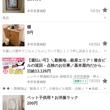
本所吾妻橋駅
5月3日
美品
東京
墨田区
本所吾妻橋駅
インテリア雑貨/小物
額装
棚
0円
本所吾妻橋駅
4月25日
引越しの最中でごちゃごちゃしていて見にくくて申し訳ありません。
手前に置いてあるペットボトルをご参考にしてください。 明日、18時
東京
墨田区
本所吾妻橋駅
収納家具
ペットボトル
【週払い可】＼勤務地→銀座エリア！複合ビ
ごろまで対応可能です。
ルの巡回・点検のお仕事／基本屋内だから…
日給13,126円
シンテイ警備株式会社 新橋支社 本所吾妻橋・押上・両国(20)エリア/A3203200143
7月22日
提携サイト
本所吾妻橋駅
◆ ◆ ＼勤務地は「銀座エリア」の複合ビル巡回・点検／ ＊★未経験
大歓迎！★＊ 「警備業務は興味があるけど初めてだし…」 「バイトデ
東京
墨田区
本所吾妻橋駅
警備員
ペット子供用＊お洋服ラック
ビューなんです…」 「ブランクが長くて…」 「定年後でも働きたいけ
200円
ど…」 などなど、ど...