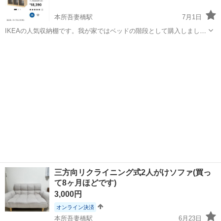
本所吾妻橋駅
7月1日
IKEAの人気収納棚です。我が家ではベッドの階段として購入しました
が、部屋のサイズと合わずほぼ未使用状態です。 IKEAに返品するにも
東京
墨田区
本所吾妻橋駅
収納家具
組み立てたこのままを持ち運ばなくてはいけないので、どなたか組み
立てた状態か解体した状態でお...
三方向リクライニング式2人がけソファ(買っ
て8ヶ月ほどです)
3,000円
オンライン決済
本所吾妻橋駅
6月23日