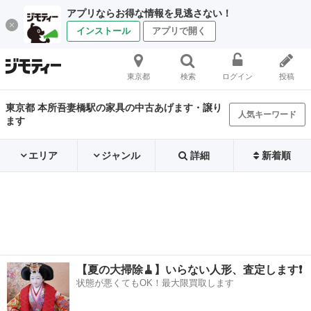
アプリならお得な情報を見逃さない！
インストール
アプリで開く
東京都
検索
ログイン
投稿
東京都 本所吾妻橋駅の家具の中古あげます・譲り
人気キーワード
ます
エリア
ジャンル
詳細
新着順
【夏の大掃除🧹】いらない人形、査定します❗️
状態が悪くてもOK！最大限買取します