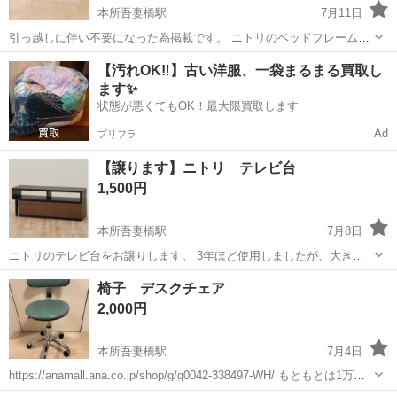
本所吾妻橋駅
7月11日
引っ越しに伴い不要になった為掲載です。 ニトリのベッドフレームシ
ングルです。 7/12指定場所へ取りに来てくれる方お願いします。
東京
墨田区
本所吾妻橋駅
ベッド
シングル
【汚れOK‼️】古い洋服、一袋まるまる買取し
ます✨
状態が悪くてもOK！最大限買取します
Ad
プリフラ
【譲ります】ニトリ テレビ台
1,500円
本所吾妻橋駅
7月8日
ニトリのテレビ台をお譲りします。 3年ほど使用しましたが、大きな
傷などはなくまだご利用いただけます。 中古品になりますのでご理解
東京
墨田区
本所吾妻橋駅
収納家具
椅子 デスクチェア
いただける方にお譲りできればと思います。 ◼︎引き取り場所 墨田区
2,000円
内 指定場所 ◼︎日時 ...
本所吾妻橋駅
7月4日
https://anamall.ana.co.jp/shop/g/g0042-338497-WH/ もともとは1万円
くらいです。 ※ 質問はお気軽に 5年くらい使用している椅子ですが、