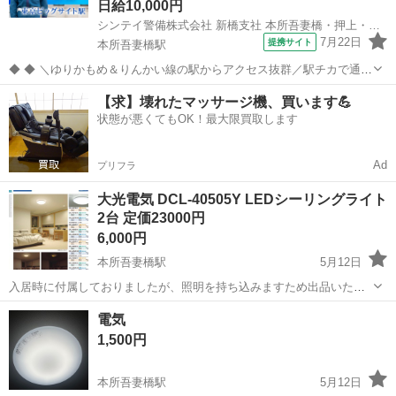
日給10,000円
シンテイ警備株式会社 新橋支社 本所吾妻橋・押上・両国(3)エリア/A3203200143
7月22日
提携サイト
本所吾妻橋駅
◆ ◆ ＼ゆりかもめ＆りんかい線の駅からアクセス抜群／駅チカで通勤
も楽々！ オフィスビルの駐車場で 車の案内・誘導など警備のお仕事◎
東京
墨田区
本所吾妻橋駅
警備員
【求】壊れたマッサージ機、買います💪
有明エリアだから お客様も街全体も落ち着いた雰囲気です♪ ＊★未経
状態が悪くてもOK！最大限買取します
験大歓迎！★＊ 「...
Ad
プリフラ
大光電気 DCL-40505Y LEDシーリングライト
2台 定価23000円
6,000円
本所吾妻橋駅
5月12日
入居時に付属しておりましたが、照明を持ち込みますため出品いたし
ます。 リモコンは新品です。 同じ物がもう一つあります。 ２つ分の
東京
墨田区
本所吾妻橋駅
照明器具
シーリングライト
電気
価格になります。 引き取り限定 定価￥23,000（税抜） https://src.li...
1,500円
本所吾妻橋駅
5月12日