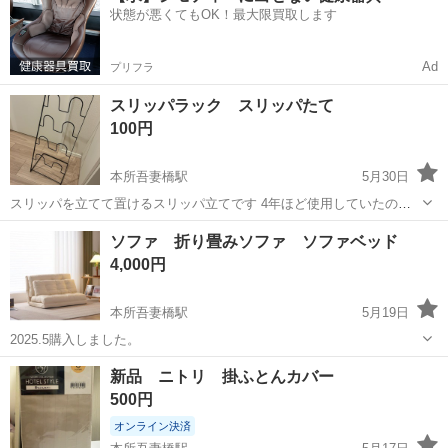
状態が悪くてもOK！最大限買取します
経験大歓迎！★＊...
Ad
プリフラ
スリッパラック スリッパたて
100円
本所吾妻橋駅
5月30日
スリッパを立てて置けるスリッパ立てです 4年ほど使用していたの
で、 多少の使用感はありますが、まだまだ利用できます＊ 墨田区錦糸
東京
墨田区
本所吾妻橋駅
インテリア雑貨/小物
ソファ 折り畳みソファ ソファベッド
町〜八広あたりで 直接手渡しできる方優先でお願いいたします。
4,000円
本所吾妻橋駅
5月19日
2025.5購入しました。
東京
墨田区
本所吾妻橋駅
ソファ
新品 ニトリ 掛ふとんカバー
500円
オンライン決済