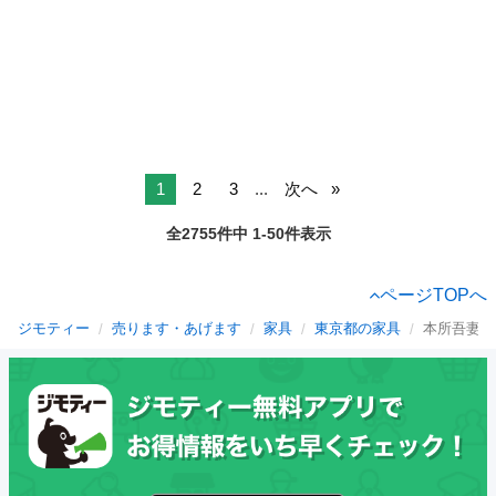
1
2
3
...
次へ
全2755件中 1-50件表示
ページTOPへ
ジモティー
売ります・あげます
家具
東京都の家具
本所吾妻橋