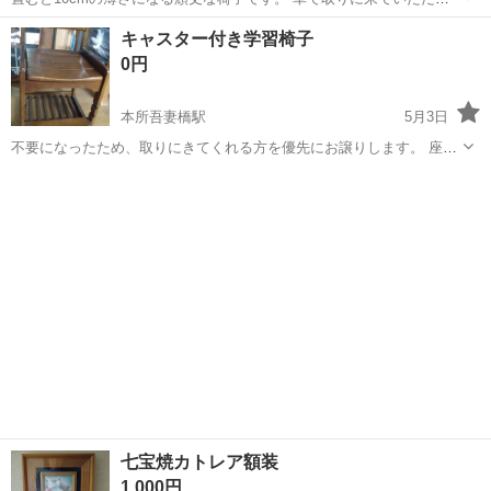
る方に。
東京
墨田区
本所吾妻橋駅
椅子
ステップ
キャスター付き学習椅子
0円
本所吾妻橋駅
5月3日
不要になったため、取りにきてくれる方を優先にお譲りします。 座面
の高さ変えられます。 少しガタつきます。
東京
墨田区
本所吾妻橋駅
椅子
キャスター
七宝焼カトレア額装
1,000円