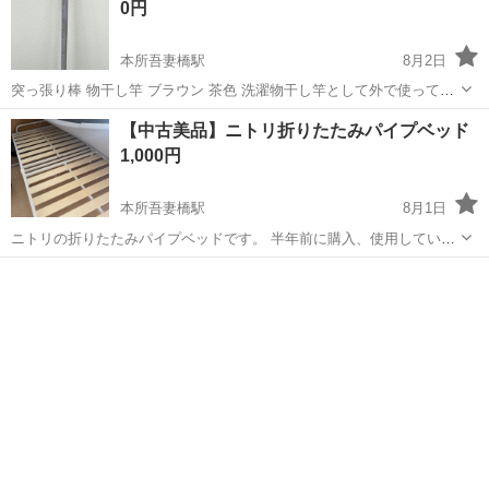
0円
本所吾妻橋駅
8月2日
突っ張り棒 物干し竿 ブラウン 茶色 洗濯物干し竿として外で使ってい
ました。
東京
墨田区
本所吾妻橋駅
家具
突っ張り棒
【中古美品】ニトリ折りたたみパイプベッド
1,000円
本所吾妻橋駅
8月1日
ニトリの折りたたみパイプベッドです。 半年前に購入、使用していま
した。 折りたたみも可能です。 引き取りに来てくださる方限定でお願
東京
墨田区
本所吾妻橋駅
ベッド
いします。