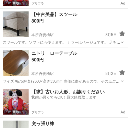
Ad
プリフラ
【中古美品】スツール
800円
本所吾妻橋駅
8月5日
スツールです。ソファにも使えます。 カラーはベージュです。 足を
15cmの高いものに変えています。 元の足はありません。 取りに来て
東京
墨田区
本所吾妻橋駅
椅子
ニトリ ローテーブル
いただける方限定でお願い致します。
500円
本所吾妻橋駅
8月2日
サイズ 幅750×奥行500×高さ330mm 左側に傷があるので、その点ご承
知いただけますと幸いです。 自宅まで受け取りに来ていただける方を
東京
墨田区
本所吾妻橋駅
テーブル
【求】古いお人形、お譲りください
優先します。
状態が悪くてもOK！最大限買取します
Ad
プリフラ
突っ張り棒