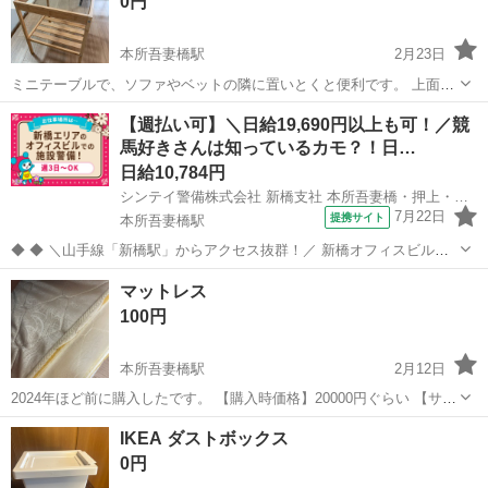
0円
本所吾妻橋駅
2月23日
ミニテーブルで、ソファやベットの隣に置いとくと便利です。 上面が
ガラス、2段目にも物が置けます。 子供が産まれてガラス製品が怖い
東京
墨田区
本所吾妻橋駅
テーブル
ガラス
【週払い可】＼日給19,690円以上も可！／競
ので、出品します。 ガラスに傷なく、全体的に綺麗だと思います。
馬好きさんは知っているカモ？！日…
日給10,784円
シンテイ警備株式会社 新橋支社 本所吾妻橋・押上・両国(12)エリア/A3203200143
7月22日
提携サイト
本所吾妻橋駅
◆ ◆ ＼山手線「新橋駅」からアクセス抜群！／ 新橋オフィスビルで
警備のお仕事♪ ＊★未経験大歓迎！★＊ 「警備業務は興味があるけど
東京
墨田区
本所吾妻橋駅
警備員
マットレス
初めてだし…」 「バイトデビューなんです…」 「ブランクが長く
100円
て…」 「定年後でも働き...
本所吾妻橋駅
2月12日
2024年ほど前に購入したです。 【購入時価格】20000円ぐらい 【サイ
ズ】縦：180cm、横：100cm、 【傷などの状態】あまり良くありませ
東京
墨田区
本所吾妻橋駅
寝具
IKEA ダストボックス
ん 【希望取引場所】三月14の前 【希望取引日時】予約 上記の条件に
0円
合わせ...