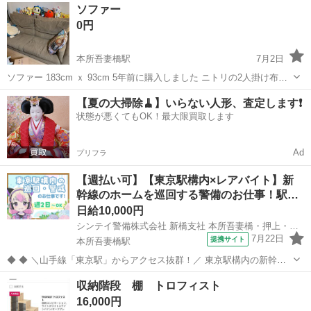
東京
墨田区
本所吾妻橋駅
椅子
デスク
ソファー
新調したため手放すことを決めました。...
0円
本所吾妻橋駅
7月2日
ソファー 183cm ｘ 93cm 5年前に購入しました ニトリの2人掛け布張
りソファ(ポケット BS09 NシールドAQ-BE) 7月9日より前に直接引き
東京
墨田区
本所吾妻橋駅
ソファ
ソファー
【夏の大掃除🧹】いらない人形、査定します❗️
取りのみ
状態が悪くてもOK！最大限買取します
Ad
プリフラ
【週払い可】【東京駅構内×レアバイト】新
幹線のホームを巡回する警備のお仕事！駅…
日給10,000円
シンテイ警備株式会社 新橋支社 本所吾妻橋・押上・両国(13)エリア/A3203200143
7月22日
提携サイト
本所吾妻橋駅
◆ ◆ ＼山手線「東京駅」からアクセス抜群！／ 東京駅構内の新幹線
ホームで警備のお仕事♪ ＊★未経験大歓迎！★＊ 「警備業務は興味が
東京
墨田区
本所吾妻橋駅
警備員
収納階段 棚 トロフィスト
あるけど初めてだし…」 「バイトデビューなんです…」 「ブランクが
16,000円
長くて…」 「定年後...