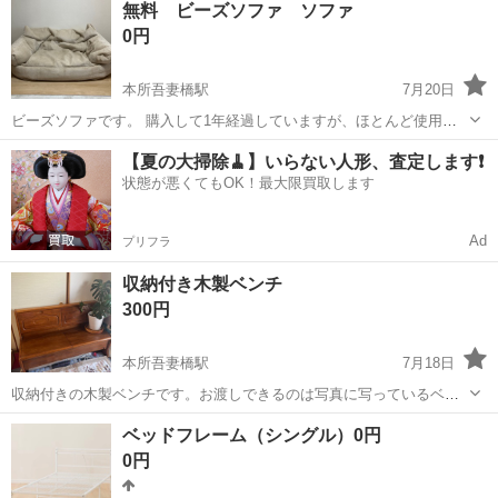
無料 ビーズソファ ソファ
0円
本所吾妻橋駅
7月20日
ビーズソファです。 購入して1年経過していますが、ほとんど使用し
ていません。 お気軽にお問い合わせください！
東京
墨田区
本所吾妻橋駅
ソファ
【夏の大掃除🧹】いらない人形、査定します❗️
状態が悪くてもOK！最大限買取します
Ad
プリフラ
収納付き木製ベンチ
300円
本所吾妻橋駅
7月18日
収納付きの木製ベンチです。お渡しできるのは写真に写っているベン
チ本体のみで、中身は全て空にして綺麗に拭き上げてからお渡し予定
東京
墨田区
本所吾妻橋駅
ソファ
ベッドフレーム（シングル）0円
になります。 ちなみに本体付属の合わせるとL字になる同形態のベン
0円
チ小型ベンチ（収納付き）もありますの...