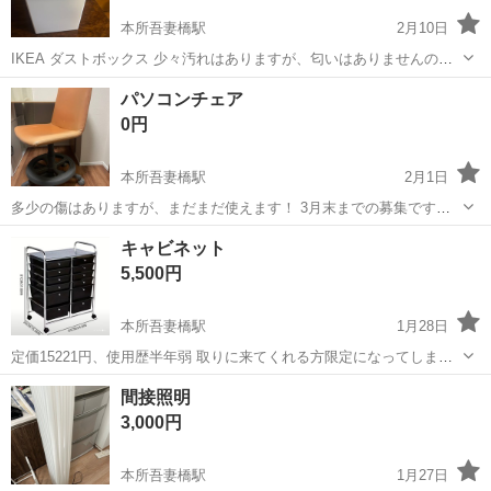
本所吾妻橋駅
2月10日
IKEA ダストボックス 少々汚れはありますが、匂いはありませんので
まだ使えそうです。 気になさらない方へお渡しいたします。 ４枚目
東京
墨田区
本所吾妻橋駅
収納家具
ダストボックス
パソコンチェア
裏の写真 ステッカーを剥がした跡です。
0円
本所吾妻橋駅
2月1日
多少の傷はありますが、まだまだ使えます！ 3月末までの募集です。
よろしくお願いします。
東京
墨田区
本所吾妻橋駅
椅子
キャビネット
5,500円
本所吾妻橋駅
1月28日
定価15221円、使用歴半年弱 取りに来てくれる方限定になってしまう
のですが、どなたかに活用してもらえると嬉しいです！
東京
墨田区
本所吾妻橋駅
収納家具
間接照明
3,000円
本所吾妻橋駅
1月27日