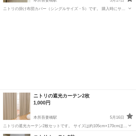
本所吾妻橋駅
5月17日
ニトリの掛け布団カバー（シングルサイズ・S）です。 購入時にサイ
ズを間違えてしまい、未使用のまま保管していました。 素人保管のた
東京
墨田区
本所吾妻橋駅
寝具
ニトリ
め、細かな点が気になる方はご遠慮ください。
ニトリの遮光カーテン2枚
1,000円
本所吾妻橋駅
5月16日
ニトリの遮光カーテン2枚セットです。 サイズは約105cm×170cmほど
（素人採寸のため多少の誤差ご了承ください）。 遮光性が高く、しっ
東京
墨田区
本所吾妻橋駅
カーテン、ブラインド