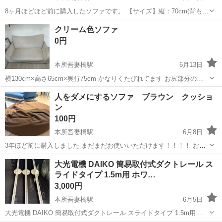
8ヶ月ほどほど前に購入したソファです。 【サイズ】縦：70cm(背もた
れの高さまでで計測)、横：120cm、奥行き：62cm （大体です）
東京
墨田区
本所吾妻橋駅
ソファ
方向
クリーム色ソファ
【傷などの状態】とくに目立った傷はありません。 【アピールポイン
0円
ト】状態はいいので...
本所吾妻橋駅
6月13日
横130cm×高さ65cm×奥行75cm かなりくたびれてます お尻部分のク
ッション性もほぼなし シミだらけ 背もたれはしっかりしてます 3年ほ
東京
墨田区
本所吾妻橋駅
ソファ
クリーム色
人をダメにするソファ ブラウン クッショ
ど前にニトリで購入したものです
ン
100円
本所吾妻橋駅
6月8日
3年ほど前に購入しました まだまだお使いいただけます！！！！ お気
軽にご連絡ください！
東京
墨田区
本所吾妻橋駅
ソファ
大光電機 DAIKO 簡易取付式ダクトレール ス
ライドタイプ 1.5m用 ホワ…
3,000円
本所吾妻橋駅
6月5日
大光電機 DAIKO 簡易取付式ダクトレール スライドタイプ 1.5m用 ホ