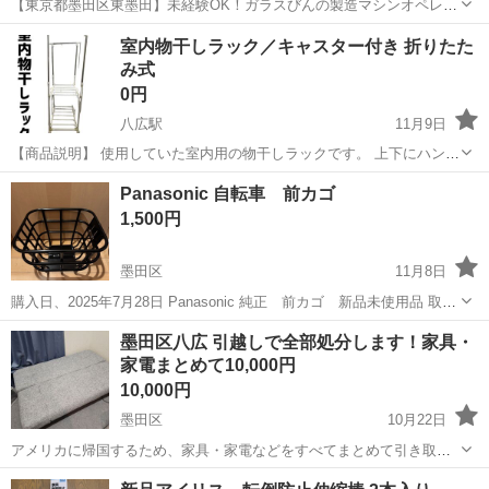
【東京都墨田区東墨田】未経験OK！ガラスびんの製造マシンオペレー
ター《お仕事No.5A1226-JS》 お仕事について ガラスびんの製造マシ
東京
墨田区
京成曳舟駅
その他
室内物干しラック／キャスター付き 折りたた
ンオペレーターです。機械操作および定期的に金型に油を塗る作業、
み式
製造されたガラスびん...
0円
八広駅
11月9日
【商品説明】 使用していた室内用の物干しラックです。 上下にハンガ
ーバーがあり、下段はタオルや小物干しにも使えるタイプです。キャ
東京
墨田区
八広駅
その他
物干し
Panasonic 自転車 前カゴ
スター付きなので移動もしやすく、折りたたみも可能です。 【状態】
1,500円
・使用感あります ...
墨田区
11月8日
購入日、2025年7月28日 Panasonic 純正 前カゴ 新品未使用品 取り
に来て下さる方、限定でお願いします。 縦長で台形です。 写真に追加
東京
墨田区
その他
カゴ
墨田区八広 引越しで全部処分します！家具・
できなかったのですが、前カゴバックもつけます。 必要であれば2つ
家電まとめて10,000円
あるので、...
10,000円
墨田区
10月22日
アメリカに帰国するため、家具・家電などをすべてまとめて引き取っ
てくれる方を探しています。 すべて中古ですが、購入から7か月ほど
東京
墨田区
その他
ニトリ