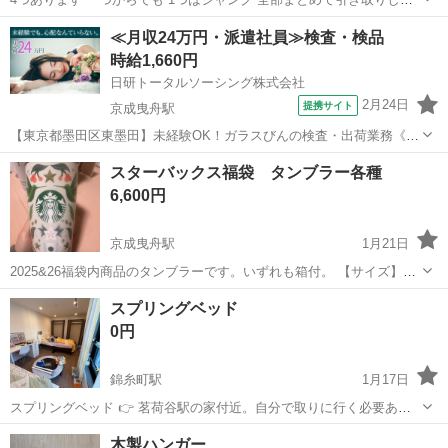
くれる方
東京
墨田区
本所吾妻橋駅
その他
≪月収24万円・派遣社員≫検査・検品
時給1,660円
日研トータルソーシング株式会社
2月24日
提携サイト
京成曳舟駅
【東京都墨田区東墨田】未経験OK！ガラスびんの検査・出荷業務《お
仕事No.5A1224-JS》 お仕事について ガラスびんの検査・出荷業務で
東京
墨田区
京成曳舟駅
その他
スターバックス福袋 タンブラー各種
す。製造されたガラスびんの不良品を除去、びんの種類に応じた検査
6,600円
機器の調整、出荷方法...
京成曳舟駅
1月21日
2025&26福袋内商品のタンブラーです。いずれも箱付。 【サイズ】
(2025福袋より) ①ステンレスボトルA 355ml ( 2026 福袋より) ②ステ
東京
墨田区
京成曳舟駅
その他
タンブラー
スプリングベッド
ンレス...
0円
錦糸町駅
1月17日
スプリングベッド 👉 茗荷谷駅の家付近。自分で取りに行く必要あ
る。 明日18日は、16:00〜20:00の間に時間厳守で来られる場合のみ対
東京
墨田区
錦糸町駅
その他
時間帯
木製ハンガー
応可能です。 19日（月）は17:00以降対応可能です。 20日は11:50まで