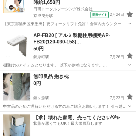
時給1,650円
日研トータルソーシング株式会社
2月24日
提携サイト
京成曳舟駅
【東京都墨田区東墨田】要フォークリフト免許！倉庫内カウンターフ
ォークリフト作業《お仕事No.5A1225-JS》 お仕事について フォーク
東京
墨田区
京成曳舟駅
その他
AP-FB20 [ アルミ製棚柱用棚受AP-
リフトでの運搬業務（カウンター）です。トラックから製品（びんや
FB20(120-030-158)…
材料）を積み下ろす作業...
50円
錦糸町駅
7月26日
棚受けのアイテムとなります。 以下が参考になります。
https://search.sugatsune.co.jp/product/g/gAP-FB20_AP-DM_AP-DH/
東京
墨田区
錦糸町駅
その他
アルミ
無印良品 抱き枕
なお、取引条件や商品に関しては...
0円
鐘ヶ淵駅
7月23日
中古品のためご理解いただける方のみご購入お願いします！ 引っ越し
につき、三連休に引き取りに来ていただける方でお願いします！ 引越
東京
墨田区
鐘ヶ淵駅
その他
【求】壊れた家電、売ってください💡✨
し断捨離中です。他にもまとめての引き取り大歓迎です。
状態が悪くてもOK！最大限買取します