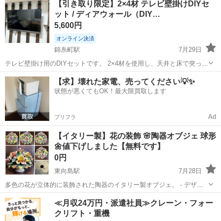
【引き取り限定】2×4材 テレビ壁掛けDIYセ
ける方のみお願いいたします。
ット / ディアウォール（DIY…
5,600円
オンライン決済
錦糸町駅
7月29日
テレビ壁掛け用のDIYセットです。 2×4材を使用し、天井と床で突っ張
って設置するタイプです。 家族がDIYで製作したものです。 引っ越し
東京
墨田区
錦糸町駅
その他
【求】壊れた家電、売ってください💡✨
に伴い不要になったため、お譲りします。 引越しの関係で8/5頃までの
状態が悪くてもOK！最大限買取します
出...
Ad
プリフラ
【イタリー製】花の装飾 🌸陶器オブジェ 球形
🌼値下げしました【無料です】
0円
東向島駅
7月28日
多色の花が立体的に装飾された陶器のイタリー製オブジェ。 - デザイ
ン: 花の装飾が施された陶器のオブジェ - 色: 多色（ピンク、黄色、緑
東京
墨田区
東向島駅
その他
オブジェ
≪月収24万円・派遣社員≫クレーン・フォー
など） - 素材: 陶器 - 形状: 球形 - 装飾: 立体的な花のデザイン 直径...
クリフト・重機