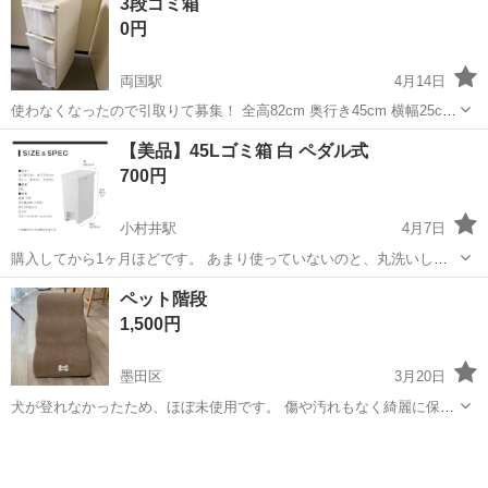
3段ゴミ箱
導してください。 勤務地へは直行直帰OKです! <未経験でも安心!!> 丁
0円
寧な研修20hで基本的な知識を...
両国駅
4月14日
使わなくなったので引取りて募集！ 全高82cm 奥行き45cm 横幅25cm
下段段30cmくらい 中段23cmくらい 上段16.5cmくらい 他の出品も纏
東京
墨田区
両国駅
その他
奥行き
【美品】45Lゴミ箱 白 ペダル式
めて引き取ってくれる方を優先します。
700円
小村井駅
4月7日
購入してから1ヶ月ほどです。 あまり使っていないのと、丸洗いして
いるため匂いや汚れは余りなくかなり綺麗です。 取りに来ていただけ
東京
墨田区
小村井駅
その他
汚れ
ペット階段
る方でお願いします。 ノークレームノーリターンでお願いします。
1,500円
墨田区
3月20日
犬が登れなかったため、ほぼ未使用です。 傷や汚れもなく綺麗に保管
しておりました。 元値は¥6300で、色は濃いベージュのようなお色と
東京
墨田区
その他
階段
なってます。 高さ:約40cm 幅:約40cm