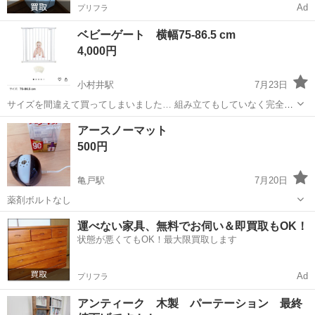
Ad
プリフラ
ベビーゲート 横幅75-86.5 cm
4,000円
小村井駅
7月23日
サイズを間違えて買ってしまいました… 組み立てもしていなく完全新
品です Amazonで7月に購入 価格は約5000円でした RAKU ベビーゲー
東京
墨田区
小村井駅
その他
アースノーマット
ト 安全ドア 高さ78 cmオートクローズ機能 穴開け不要 突っ張りタイ
500円
プ 転...
亀戸駅
7月20日
薬剤ボルトなし
東京
墨田区
亀戸駅
その他
運べない家具、無料でお伺い＆即買取もOK！
状態が悪くてもOK！最大限買取します
Ad
プリフラ
アンティーク 木製 パーテーション 最終