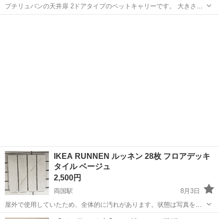
プチリュバンの天井扉 2ドアタイプのペットキャリーです。 大きさを
確認するために開封をしましたが、使用はしておりませんのでほぼ新
東京
墨田区
東あずま駅
その他
品です！ 必要な方にお譲り出来ればと思い、出品いたします。 耐荷重
6kg、2ドア仕様で...
IKEA RUNNEN ルッネン 28枚 フロアデッキ
タイル ベージュ
2,500円
両国駅
8月3日
屋外で使用していたため、全体的に汚れがあります。状態は写真をご
確認ください。 現状のままでのお渡しとなりますので、ご理解いただ
東京
墨田区
両国駅
その他