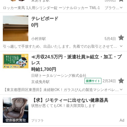
東あずま駅
5月8日
ロッカー東馬 1人用シリンダー錠 ーソナルロッカー TML-1 ブラウ
ン ※新品未使用です。(完成品) こちらの商品は、同じものが全部
東京
墨田区
東あずま駅
その他
東馬
テレビボード
で6個あります。 価格は1個あたりです。まとめてご希望の場合は...
0円
小村井駅
5月4日
引っ越しで手放すため、出品いたします。先着でのお取引とさせてく
ださい。 お手数ですが、自宅まで取りに来ていただける方で お願いい
東京
墨田区
小村井駅
その他
玄関
≪月収24.5万円・派遣社員≫組立・加工・プ
たします。 取引が確定されたタイミングで具体的な住所はお伝えいた
レス
します。 マンション玄関前...
時給1,700円
日研トータルソーシング株式会社
2月24日
提携サイト
京成曳舟駅
【東京都墨田区東墨田】未経験OK！ガラスびんの製造マシンオペレー
ター《お仕事No.5A1226-JS》 お仕事について ガラスびんの製造マシ
東京
墨田区
京成曳舟駅
その他
【求】ジモティーに出せない健康器具
ンオペレーターです。機械操作および定期的に金型に油を塗る作業、
状態が悪くてもOK！最大限買取します
製造されたガラスびん...
Ad
プリフラ