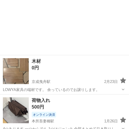
木材
0円
京成曳舟駅
2月23日
LOWYA家具の端材です。 余っているのでお譲りします。
東京
墨田区
京成曳舟駅
その他
木材
荷物入れ
500円
オンライン決済
本所吾妻橋駅
1月26日
4つあります 一つからでも 1つはジャンク 全部まとめて引き取りして