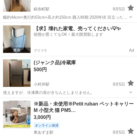
錦糸町駅
8月5日
幅約44cm×奥行約53cm×高さ約150cm 購入時期:2020年頃 目立った傷
はなく、美品です。 取りに来ていただける方のみお譲りします。
東京
墨田区
錦糸町駅
その他
【求】壊れた家電、売ってください💡✨
状態が悪くてもOK！最大限買取します
Ad
プリフラ
(ジャンク品)冷蔵庫
500円
小村井駅
8月5日
使えますが、冷凍庫の扉がきちんとしまりません。
東京
墨田区
小村井駅
その他
※新品・未使用※Petit ruban ペットキャリー
M 小型犬 猫 PM5…
3,000円
オンライン決済
東あずま駅
8月5日