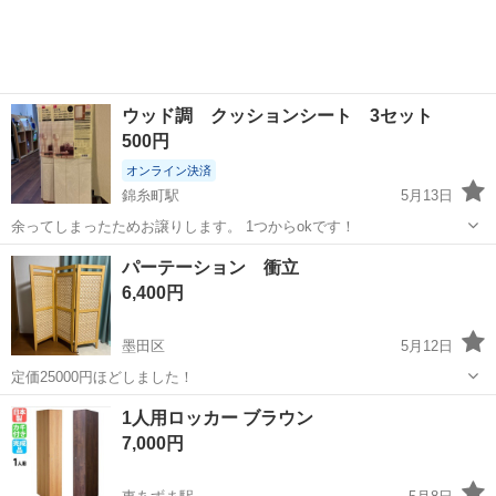
ウッド調 クッションシート 3セット
500円
オンライン決済
錦糸町駅
5月13日
余ってしまったためお譲りします。 1つからokです！
東京
墨田区
錦糸町駅
その他
シート
パーテーション 衝立
6,400円
墨田区
5月12日
定価25000円ほどしました！
東京
墨田区
その他
衝立
1人用ロッカー ブラウン
7,000円