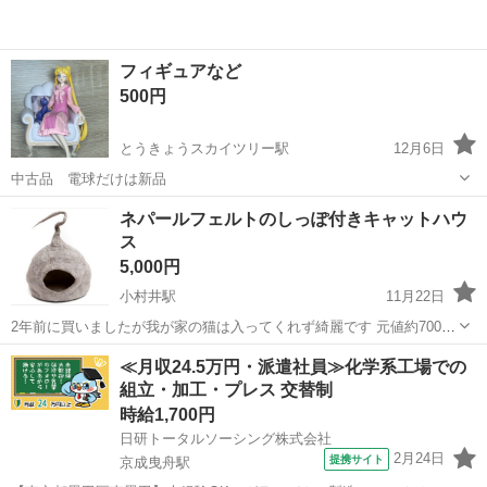
フィギュアなど
500円
とうきょうスカイツリー駅
12月6日
中古品 電球だけは新品
東京
墨田区
とうきょうスカイツリー駅
その他
電球
ネパールフェルトのしっぽ付きキャットハウ
ス
5,000円
小村井駅
11月22日
2年前に買いましたが我が家の猫は入ってくれず綺麗です 元値約7000
円 横幅：約45cm程度 奥行き：約28cm程度 高さ：約42cm程度 ワイ
東京
墨田区
小村井駅
その他
しっぽ
≪月収24.5万円・派遣社員≫化学系工場での
ヤー長さ：約40cm程度 素材フェルト、ワイヤー（しっぽ部分） ご注
組立・加工・プレス 交替制
意ハンド...
時給1,700円
日研トータルソーシング株式会社
2月24日
提携サイト
京成曳舟駅