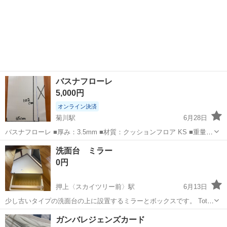
バスナフローレ
5,000円
オンライン決済
菊川駅
6月28日
バスナフローレ ■厚み：3.5mm ■材質：クッションフロア KS ■重量：
約2.1kg/m2 約3.8kg/m ■備考：衝撃吸収性 110G 現金支払い可◯ メ
東京
墨田区
菊川駅
その他
バスナフローレ
洗面台 ミラー
ッセージください
0円
押上〈スカイツリー前〉駅
6月13日
少し古いタイプの洗面台の上に設置するミラーとボックスです。 Toto
製です 状態は写真を参照ください よろしくお願いします
東京
墨田区
押上〈スカイツリー前〉駅
その他
ミラー
ガンバレジェンズカード