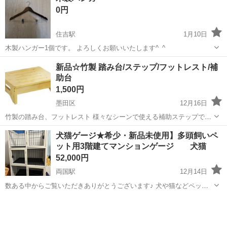
0円
可...
住吉駅
1月10日
木製ハンガー1個です。 よろしくお願いいたします^_^
東京
墨田区
住吉駅
その他
木製
新品☆竹製 踏み台/ステップ/フットレスト/補
助台
1,500円
墨田区
12月16日
竹製の踏み台、フットレスト 様々なシーンで使える補助ステップで
す。 高齢者、幼児のサポートに 組み立て式 新品未使用 東武スカイツ
東京
墨田区
その他
フットレスト
犬猫ゲージ★希少・新品未使用】多頭飼いペ
リーライン鐘ヶ淵駅まで引き取りに来ていただける方限定です。日時
ット用3階建てマンションゲージ 犬猫
は日中夜間で柔軟に対応いたしま...
52,000円
両国駅
12月14日
数ある中からご覧いただきありがとうございます♪ 犬や猫などペット
の3階建てマンションタイプのゲージです。 白の木製です！ それぞれ
東京
墨田区
両国駅
その他
ゲージ
に板が引いてあり、外すと行き来ができます。 プラスチックを全部使
用する場合は、個室が３つとお...