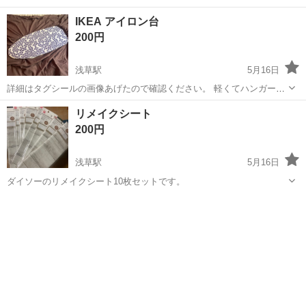
れから使われる方へお譲りいたします！^_^ ※トイレトレーは付きま
東京
墨田区
八広駅
その他
ゲージ
IKEA アイロン台
せん。
200円
浅草駅
5月16日
詳細はタグシールの画像あげたので確認ください。 軽くてハンガーに
かけて収納できます
東京
墨田区
浅草駅
その他
アイロン台
リメイクシート
200円
浅草駅
5月16日
ダイソーのリメイクシート10枚セットです。
東京
墨田区
浅草駅
その他
リメイク