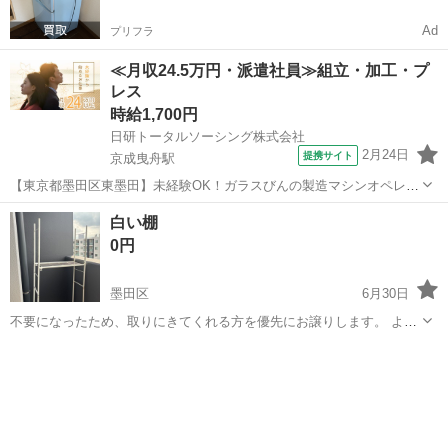
Ad
プリフラ
≪月収24.5万円・派遣社員≫組立・加工・プ
レス
時給1,700円
日研トータルソーシング株式会社
2月24日
提携サイト
京成曳舟駅
【東京都墨田区東墨田】未経験OK！ガラスびんの製造マシンオペレー
ター《お仕事No.5A1226-JS》 お仕事について ガラスびんの製造マシ
東京
墨田区
京成曳舟駅
その他
白い棚
ンオペレーターです。機械操作および定期的に金型に油を塗る作業、
0円
製造されたガラスびん...
墨田区
6月30日
不要になったため、取りにきてくれる方を優先にお譲りします。 よろ
しくお願いします。
東京
墨田区
その他
譲り