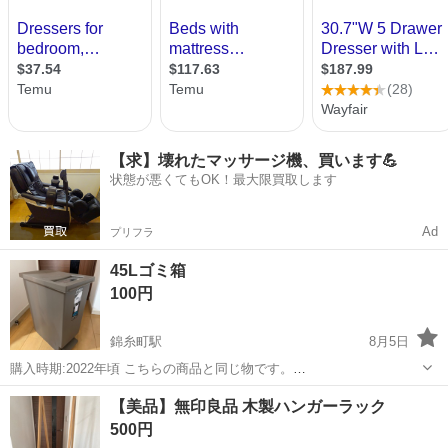
【求】壊れたマッサージ機、買います💪
状態が悪くてもOK！最大限買取します
Ad
プリフラ
45Lゴミ箱
100円
錦糸町駅
8月5日
購入時期:2022年頃 こちらの商品と同じ物です。
https://item.rakuten.co.jp/kurashikenkou/7155502/?
東京
墨田区
錦糸町駅
その他
【美品】無印良品 木製ハンガーラック
scid=wi_ich_iphoneapp_item_share ...
500円