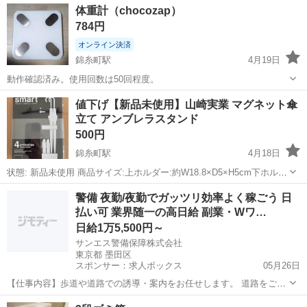
体重計（chocozap）
784円
オンライン決済
錦糸町駅
4月19日
動作確認済み。使用回数は50回程度。
東京
墨田区
錦糸町駅
その他
体重計
値下げ【新品未使用】山崎実業 マグネット傘
立て アンブレラスタンド
500円
錦糸町駅
4月18日
状態: 新品未使用 商品サイズ:上ホルダー:約W18.8×D5×H5cm下ホルダ
ー:約W18.8×D5×H8cm 品質表示:上下ホルダー:ABS樹脂マグネット 商
東京
墨田区
錦糸町駅
その他
マグネット
警備 夜勤/夜勤でガッツリ効率よく稼ごう 日
品重量:上ホルダー:約100g下ホルダー:約200g 耐荷重:...
払い可 業界随一の高日給 副業・Wワ…
日給1万5,500円～
サンエス警備保障株式会社
東京都 墨田区
スポンサー：求人ボックス
05月26日
【仕事内容】歩道や道路での誘導・案内をお任せします。 道路をご利
用される車両や歩行者の方が安全に安心して通行するために適切に誘
アルバイト・パート