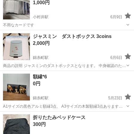
1,000円
小村井駅
6月9日
不用なカードです
東京
墨田区
小村井駅
その他
ジャスミン ダストボックス 3coins
2,000円
錦糸町駅
6月6日
商品の説明 ジャスミンのダストボックスとなります。 中身確認のた
め、一度開封しました。 3枚目の写真の通り、外箱にダメージがござ
東京
墨田区
錦糸町駅
その他
トイレ
額縁*6
います。
0円
★★★★★★★★★★★★★★★★★★★★★★★★★★★★ ス...
錦糸町駅
5月23日
A1サイズの黒色アルミ額縁3点、 A3サイズの木製額縁3点あります。
展示で使用していたものになります。 多少使用感はありますが、まだ
東京
墨田区
錦糸町駅
その他
額縁
折りたたみベッドケース
普通に使えます。 写真展示・ポスター・作品展示などにおすすめで
300円
す。 引っ越しのため、...