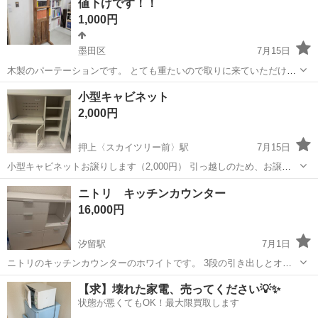
値下げです！！
1,000円
墨田区
7月15日
木製のパーテーションです。 とても重たいので取りに来ていただける
方限定です。 （引取日平日の日中希望ですが応相談） 《サイズ》 高
東京
墨田区
その他
木製
小型キャビネット
さ 約195センチ 幅 約58センチ 棚幅 約42センチ 奥行 約10
2,000円
セ...
押上〈スカイツリー前〉駅
7月15日
小型キャビネットお譲りします（2,000円） 引っ越しのため、お譲り
します。 * 価格：2,000円 * サイズ：約 幅88cm × 奥行40cm × 高さ
東京
墨田区
押上〈スカイツリー前〉駅
その他
ニトリ キッチンカウンター
82cm * 状態：中古（通常使用による使用感があります） 自宅...
16,000円
汐留駅
7月1日
ニトリのキッチンカウンターのホワイトです。 3段の引き出しとオー
プン収納スペースを備えた、光沢のあるホワイト仕上げのキッチンカ
東京
墨田区
汐留駅
その他
【求】壊れた家電、売ってください💡✨
ウンターです。 - カラー: ホワイト - 収納構成: 引き出し3段、オープン
状態が悪くてもOK！最大限買取します
棚、扉付き収納 ...