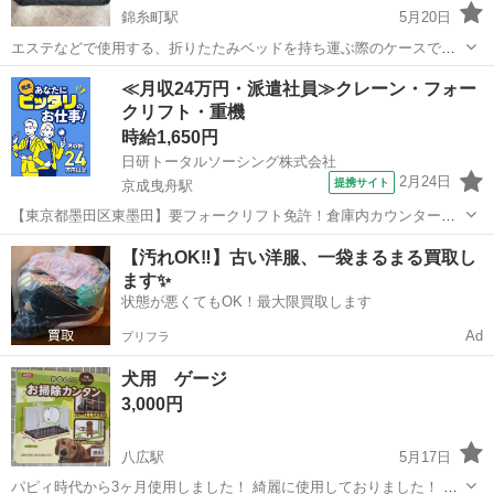
錦糸町駅
5月20日
エステなどで使用する、折りたたみベッドを持ち運ぶ際のケースで
す。 セブンエステで買ったベッドについてきたものです。 新品、未使
東京
墨田区
錦糸町駅
その他
折りたたみ
≪月収24万円・派遣社員≫クレーン・フォー
用品です。 大きさを知りたい方はコメントください。
クリフト・重機
時給1,650円
日研トータルソーシング株式会社
2月24日
提携サイト
京成曳舟駅
【東京都墨田区東墨田】要フォークリフト免許！倉庫内カウンターフ
ォークリフト作業《お仕事No.5A1225-JS》 お仕事について フォーク
東京
墨田区
京成曳舟駅
その他
【汚れOK‼️】古い洋服、一袋まるまる買取し
リフトでの運搬業務（カウンター）です。トラックから製品（びんや
ます✨
材料）を積み下ろす作業...
状態が悪くてもOK！最大限買取します
Ad
プリフラ
犬用 ゲージ
3,000円
八広駅
5月17日
パピィ時代から3ヶ月使用しました！ 綺麗に使用しておりました！ こ