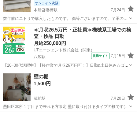
オンライン決済
本所吾妻橋駅
7月24日
数年前にニトリで購入したものです。 傷等ございますので、了承の上
ご購入ください。
東京
墨田区
本所吾妻橋駅
その他
ニトリ
≪月収26.5万円・正社員≫機械系工場での検
査・検品 日勤
月給250,000円
UTエージェント株式会社（関東）
7月15日
提携サイト
八広駅
【20~30代活躍中】【軽作業で月収26万円可！】日勤&土日休み☆ばね
用鋼線の検査など♪残業少なめ◎《Jbki1C》 詳細情報 ＼ばね用鋼線の
東京
墨田区
八広駅
その他
壁の棚
耐久検査など♪／ ＜具体的には…＞ ①各現場から製品の一部を回収す
1,500円
る ②回収...
蔵前駅
7月20日
墨田区本所１丁目まで来れる方限定 壁に取り付けるタイプの棚です(木
製)
東京
墨田区
蔵前駅
その他
木製