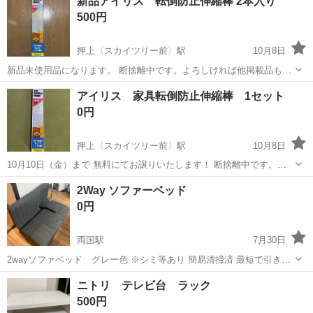
新品アイリス 転倒防止伸縮棒 2本入り
で、どれもきれいに使っています。 主にニトリ製品です。高級品では
500円
ありませんが、全体的に状態は良...
押上〈スカイツリー前〉駅
10月8日
新品未使用品になります。 断捨離中です。よろしければ他掲載品もご
覧ください。 ノークレームノーリターンをお願いしております。よろ
東京
墨田区
押上〈スカイツリー前〉駅
その他
アイリス 家具転倒防止伸縮棒 1セット
しくお願いします。 受け渡し場所はくら寿司押上店またはセブンイレ
アイリス
0円
ブン押上駅前店近くにて 下...
押上〈スカイツリー前〉駅
10月8日
10月10日（金）まで 無料にてお譲りいたします！ 断捨離中です。よ
ろしければ他掲載品もご覧ください。 中古品とご理解の上、ご検討く
東京
墨田区
押上〈スカイツリー前〉駅
その他
2Way ソファーベッド
ださい。 ノークレームノーリターンをお願いしております。よろしく
アイリス
0円
お願いします。 受け渡し...
両国駅
7月30日
2wayソファベッド グレー色 ※シミ等あり 簡易清掃済 最短で引き取
りくださる方優先致します。
東京
墨田区
両国駅
その他
ソファー
ニトリ テレビ台 ラック
500円