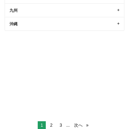
九州
沖縄
1
2
3
...
次へ