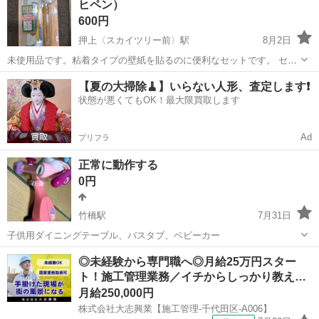
ヒペン）
600円
押上〈スカイツリー前〉駅
8月2日
未使用品です。粘着タイプの壁紙を貼るのに便利なセットです。 セッ
ト内容は ・おさえヘラ ・ステンレスカット定規 ・おさえローラー ・
東京
千代田区
押上〈スカイツリー前〉駅
その他
【夏の大掃除🧹】いらない人形、査定します❗️
カベ紙用カッターナイフ
状態が悪くてもOK！最大限買取します
Ad
プリフラ
正常に動作する
0円
竹橋駅
7月31日
子供用ダイニングテーブル、バスタブ、ベビーカー
東京
千代田区
竹橋駅
その他
◎未経験から専門職へ◎月給25万円スター
ト！施工管理業務／イチからしっかり教え…
月給250,000円
株式会社大志興業【施工管理-千代田区-A006】