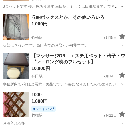
3つセットです 使用感あります 三田駅、もしくは田町駅まで、できる
だけ早くとりにきてくれる方を優先させていただきます。 === サイズ
東京
千代田区
竹橋駅
その他
DULTON
収納ボックスとか、その他いろいろ
■ H.400mm W.290mm D.320mm 容量:18L ■素材■ ポリ...
1,000円
竹橋駅
7月15日
状態はきれいです。高円寺でのお取引が可能です。
東京
千代田区
竹橋駅
その他
【マッサージOR エステ用ベット・椅子・ワ
ゴン・ロング枕のフルセット】
10,000円
神田駅
7月14日
事務所内で2年ほど展示・美品です。不要になりましたので売りたいで
す 平日で時間帯は相談可。バラでお売するのは難しいです。 他の商品
東京
千代田区
神田駅
その他
ワゴン
1000
も一緒にまとめてお買い上げの方は割引いたします。 ・施術用ベット
1,000円
（URL...
オンライン決済
竹橋駅
7月11日
お酒入れる棚