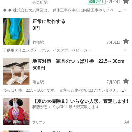
7月23日
提携サイト
有楽町駅
◆ ◆ 株式会社大志興業は、 解体工事を中心に内装工事やリノベーシ
ョン工事まで幅広く手掛ける総合建設企業です。 住宅・店舗・ビルな
東京
千代田区
有楽町駅
その他
正常に動作する
ど多様な現場に対応し、解体から施工、廃棄物処理まで一貫して行っ
0円
ています。 20代～40代の...
竹橋駅
7月31日
子供用ダイニングテーブル、バスタブ、ベビーカー
東京
千代田区
竹橋駅
その他
バスタブ
地震対策 家具のつっぱり棒 22.5～30cm
500円
落合駅
7月30日
つっぱり棒 22.5～30cmです。 目立った傷や汚れはございません。
落合駅付近に取りに来てくださる方にお譲りします。
東京
千代田区
落合駅
その他
つっぱり
【夏の大掃除🧹】いらない人形、査定します❗️
状態が悪くてもOK！最大限買取します
Ad
プリフラ