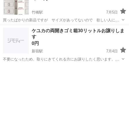
竹橋駅
7月5日
買ったばかりの新品ですが サイズがあってないので 欲しい人に譲
します。できるだけ早くとりにきてくれる方を優先させていただきま
東京
千代田区
竹橋駅
その他
ケユカの両開きゴミ箱30リットルお譲りしま
す。 よろしくおねがいします。
す
0円
新宿駅
7月4日
不要になったため、取りにきてくれる方にお譲りしたく思います。
https://www.keyuca.com/Form/Product/ProductDetail.aspx?
東京
千代田区
新宿駅
その他
ケユカ
shop=0&pid=3301207&cat=...