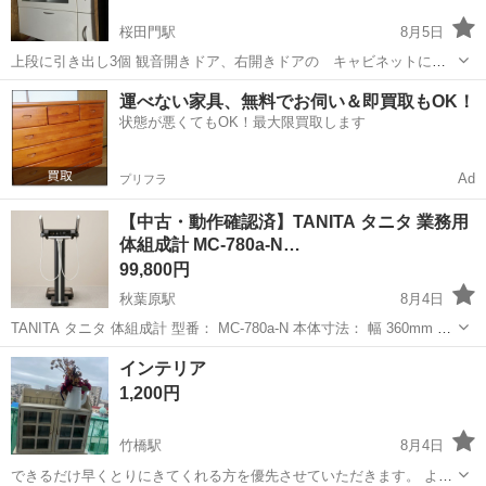
桜田門駅
8月5日
上段に引き出し3個 観音開きドア、右開きドアの キャビネットにな
ります よろしければ、ご利用ください 受け渡し場所は、横浜市緑区で
東京
千代田区
桜田門駅
その他
運べない家具、無料でお伺い＆即買取もOK！
す お引き取りの方がいらっしゃらなければ、都合により 第3週のいず
状態が悪くてもOK！最大限買取します
れかに解体処分する...
Ad
プリフラ
【中古・動作確認済】TANITA タニタ 業務用
体組成計 MC-780a-N…
99,800円
秋葉原駅
8月4日
TANITA タニタ 体組成計 型番： MC-780a-N 本体寸法： 幅 360mm ×
高さ 1165mm × 奥行 717mm 本体質量： 約 15.5kg 状態： 中古品のた
東京
千代田区
秋葉原駅
その他
体組成計
インテリア
め仕様...
1,200円
竹橋駅
8月4日
できるだけ早くとりにきてくれる方を優先させていただきます。 よろ