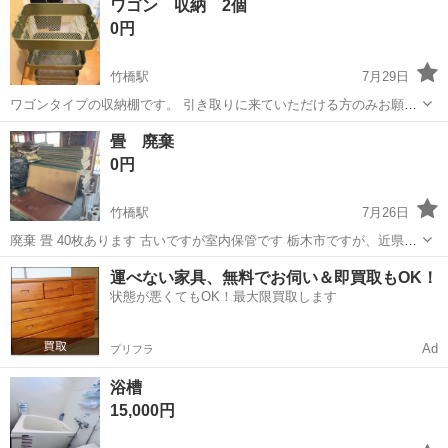
ワゴン 収納 2個
0円
竹橋駅
7月29日
ワゴンタイプの収納棚です。 引き取りに来ていただける方のみお願い
致します。 2個セットでお渡しします。
東京
千代田区
竹橋駅
その他
畳 廃棄
0円
竹橋駅
7月26日
廃棄 畳 40枚あります 古いですが室内保管です 栃木市ですが、近県で
したら無料でお運び致します ご相談ください 40枚全てでなくても、枚
東京
千代田区
竹橋駅
その他
運び
運べない家具、無料でお伺い＆即買取もOK！
数指定頂ければ対応致します 宜しくお願い致します
状態が悪くてもOK！最大限買取します
Ad
プリフラ
浴槽
15,000円