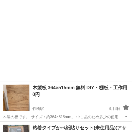
しくおねがいします。
東京
千代田区
竹橋駅
その他
木製板 364×515mm 無料 DIY・棚板・工作用
0円
竹橋駅
8月3日
木製の板です。 サイズ：約364×515mm。 中古品のため多少の使用感
があります。写真をご確認ください。 DIYや棚板、工作などにいかが
東京
千代田区
竹橋駅
その他
DIY
粘着タイプかべ紙貼りセット(未使用品)(アサ
でしょうか。