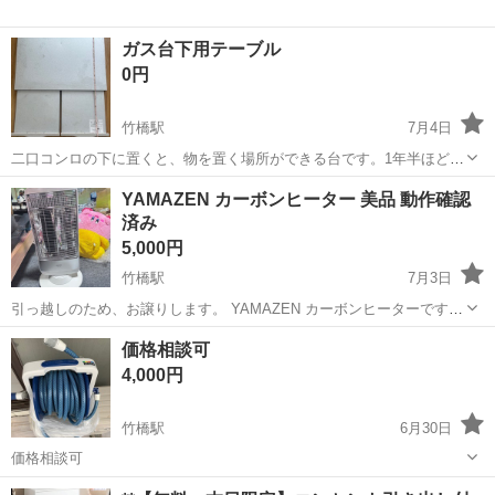
ガス台下用テーブル
0円
竹橋駅
7月4日
二口コンロの下に置くと、物を置く場所ができる台です。1年半ほど前
に購入しました。 【購入時価格】4000円ぐらい 【サイズ】縦：
東京
千代田区
竹橋駅
その他
YAMAZEN カーボンヒーター 美品 動作確認
67cm、横：60cm （大体です） 【傷などの状態】少しあり 【アピー
済み
ルポイント】状態はいい...
5,000円
竹橋駅
7月3日
引っ越しのため、お譲りします。 YAMAZEN カーボンヒーターです。
・動作確認済み ・問題なく使用できます。 ・目立つ傷や汚れはほとん
東京
千代田区
竹橋駅
その他
価格相談可
どなく、美品です。 ・すぐにご使用いただけます。 受け渡しは大正駅
4,000円
周辺でお...
竹橋駅
6月30日
価格相談可
東京
千代田区
竹橋駅
その他
価格