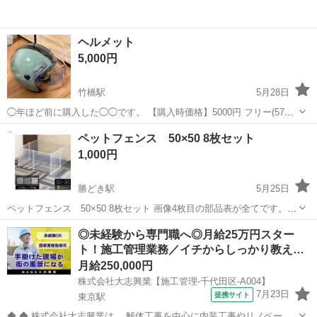
ヘルメット
5,000円
竹橋駅
5月28日
◯年ほど前に購入した◯◯です。 【購入時価格】5000円 フリー(57〜
60cm未満程度)：左右幅 25cm・前後長 32cm・高さ 25cm・1200g
東京
千代田区
竹橋駅
その他
ペットフェンス 50×50 8枚セット
【傷などの状態】新品です 上記の条件に合わせてくださる方を優先さ
1,000円
せ...
勝どき駅
5月25日
ペットフェンス 50×50 8枚セット 画像4枚目の部品表が全てです。
※ドア無しタイプです。 ダンボール開封してますが未使用です。 ペッ
東京
千代田区
勝どき駅
その他
フェンス
◎未経験から専門職へ◎月給25万円スター
トもいません。 取りに来ていただける方優先でお取引きさせていただ
ト！施工管理業務／イチからしっかり教え…
きます。
月給250,000円
株式会社大志興業【施工管理-千代田区-A004】
7月23日
提携サイト
東京駅
◆ ◆ 株式会社大志興業は、 解体工事を中心に内装工事やリノベーシ