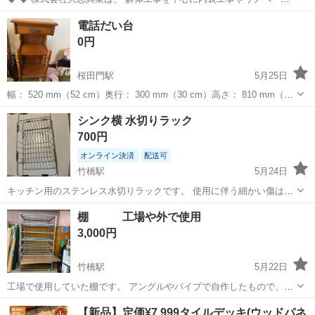
ョン工事まで幅広く手掛ける総合建設企業です。 住宅・店舗・ビルな
東京
千代田区
東京駅
その他
電話だい台
ど多様な現場に対応し、解体から施工、廃棄物処理まで一貫して行っ
0円
ています。 20代～40代の...
桜田門駅
5月25日
幅： 520 mm（52 cm）奥行： 300 mm（30 cm）高さ： 810 mm（81
cm） おおよそのサイズです
東京
千代田区
桜田門駅
その他
シンク横 水切りラック
700円
オンライン決済
配送可
竹橋駅
5月24日
キッチン用のステンレス水切りラックです。 使用に伴う細かい傷はあ
りますが、まだ問題なく使えます。 シンプルで使いやすく、シンク横
東京
千代田区
竹橋駅
その他
シンク
棚 工場や外で使用
に置けるタイプです。 中古品のため、ご理解いただける方のみお願い
3,000円
します
竹橋駅
5月22日
工場で使用していた棚です。 アングルやパイプで自作したもので、重
量はあります。 サイズ 1300mm×奥行き1005mm×高さ2140mm 誤差
東京
千代田区
竹橋駅
その他
アングル
【新品】定価¥7,999タイルデッキ(ウッドパネ
はご了承ください。 7段あります。 工場等でご使用ください。 1.5...