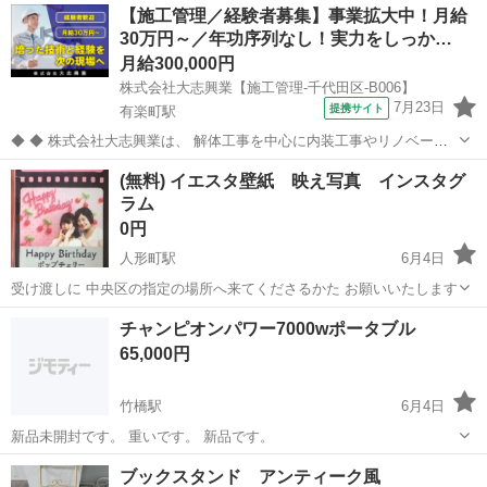
東京
千代田区
竹橋駅
その他
【施工管理／経験者募集】事業拡大中！月給
30万円～／年功序列なし！実力をしっか…
月給300,000円
株式会社大志興業【施工管理-千代田区-B006】
7月23日
提携サイト
有楽町駅
◆ ◆ 株式会社大志興業は、 解体工事を中心に内装工事やリノベーシ
ョン工事まで幅広く手掛ける総合建設企業です。 住宅・店舗・ビルな
東京
千代田区
有楽町駅
その他
(無料) イエスタ壁紙 映え写真 インスタグ
ど多様な現場に対応し、解体から施工、廃棄物処理まで一貫して行っ
ラム
ています。 20代～40代の...
0円
人形町駅
6月4日
受け渡しに 中央区の指定の場所へ来てくださるかた お願いいたします
東京
千代田区
人形町駅
その他
壁紙
チャンピオンパワー7000wポータブル
65,000円
竹橋駅
6月4日
新品未開封です。 重いです。 新品です。
東京
千代田区
竹橋駅
その他
チャンピオン
ブックスタンド アンティーク風