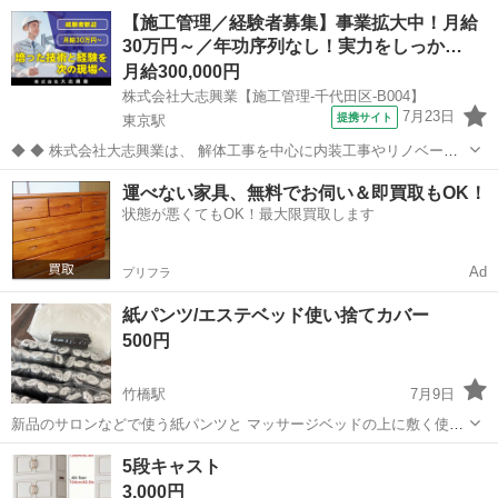
東京
千代田区
竹橋駅
その他
【施工管理／経験者募集】事業拡大中！月給
30万円～／年功序列なし！実力をしっか…
月給300,000円
株式会社大志興業【施工管理-千代田区-B004】
7月23日
提携サイト
東京駅
◆ ◆ 株式会社大志興業は、 解体工事を中心に内装工事やリノベーシ
ョン工事まで幅広く手掛ける総合建設企業です。 住宅・店舗・ビルな
東京
千代田区
東京駅
その他
運べない家具、無料でお伺い＆即買取もOK！
ど多様な現場に対応し、解体から施工、廃棄物処理まで一貫して行っ
状態が悪くてもOK！最大限買取します
ています。 20代～40代の...
Ad
プリフラ
紙パンツ/エステベッド使い捨てカバー
500円
竹橋駅
7月9日
新品のサロンなどで使う紙パンツと マッサージベッドの上に敷く使い
捨てのシートです。 両方合わせて500円でお譲りします 📍寒川町倉見
東京
千代田区
竹橋駅
その他
5段キャスト
3,000円