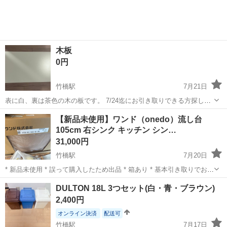
木板
0円
竹橋駅
7月21日
表に白、裏は茶色の木の板です。 7/24迄にお引き取りできる方探して
います(>_<)
東京
千代田区
竹橋駅
その他
【新品未使用】ワンド（onedo）流し台
105cm 右シンク キッチン シン…
31,000円
竹橋駅
7月20日
* 新品未使用 * 誤って購入したため出品 * 箱あり * 基本引き取りでお願
いします(近隣は要相談)
東京
千代田区
竹橋駅
その他
DULTON 18L 3つセット(白・青・ブラウン)
2,400円
オンライン決済
配送可
竹橋駅
7月17日