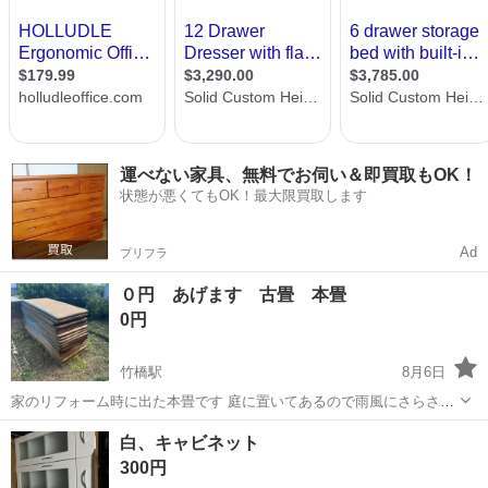
運べない家具、無料でお伺い＆即買取もOK！
状態が悪くてもOK！最大限買取します
Ad
プリフラ
０円 あげます 古畳 本畳
0円
竹橋駅
8月6日
家のリフォーム時に出た本畳です 庭に置いてあるので雨風にさらされ
てます 庭や畑の肥料にいかがでしょうか 積み込みお手伝いできます
東京
千代田区
竹橋駅
その他
白、キャビネット
300円