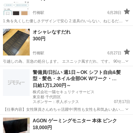
竹橋駅
6月28日
1.角を丸くした優しさデザインで安心 2.道具のいらない、ねじるだ
け、超かんたん組立て 3.柱が脂なので軽い、けど強度はしっかり 4.奥
東京
千代田区
竹橋駅
その他
Yamazen
オシャレなすだれ
行き30cmのスリムなデザイン
300円
竹橋駅
6月27日
引越しの為、至急の処分します。 エスニック風すだれ、です。 90セン
チ✖️160センチ。 意外とイメージより、太めの素材です。 間接照明を
東京
千代田区
竹橋駅
その他
すだれ
警備員/日払い 週1日～OK シフト自由&髪
活用すると、雰囲気あります。 汚れ、傷などはありません。 ただ、引
型・髪色・ネイル全部OK Wワーク・…
き取り日は...
日給1万1,200円～
株式会社一陽セキュリティサービス
東京都 千代田区
スポンサー：求人ボックス
07月17日
【仕事内容】女性隊員さんめちゃ活躍中!男性も女性も和気あいあいや
ってます 今回お任せするお仕事は… 通行する歩行者・車の案内のほか
アルバイト・パート
AGON ゲーミングモニター 本体 ピンク
パン屋さんでの見守り警備など! 季節によってはイベントの警備も お
18,000円
任せいたします / ウチは男性も...