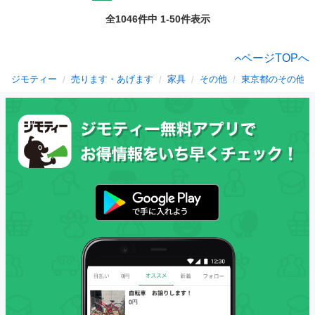
全1046件中 1-50件表示
ページTOPへ
ジモティー
売ります・あげます
家具
その他
東京都のその他