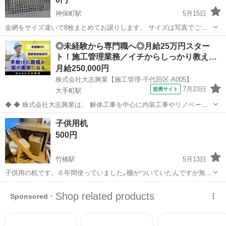
神保町駅
5月15日
金網をサイズ違いで8枚まとめてお譲りします。 サイズは写真でご確
認ください。 屋外で保管していたため、使用感があります。 取りに来
東京
千代田区
神保町駅
その他
金網
◎未経験から専門職へ◎月給25万円スター
ていただける方限定でお願いします。 ご希望の方はメッセージをお願
ト！施工管理業務／イチからしっかり教え…
いいたします。
月給250,000円
株式会社大志興業【施工管理-千代田区-A005】
7月23日
提携サイト
大手町駅
◆ ◆ 株式会社大志興業は、 解体工事を中心に内装工事やリノベーシ
ョン工事まで幅広く手掛ける総合建設企業です。 住宅・店舗・ビルな
東京
千代田区
大手町駅
その他
子供用机
ど多様な現場に対応し、解体から施工、廃棄物処理まで一貫して行っ
500円
ています。 20代～40代の...
竹橋駅
5月13日
子供用の机です。６年間使っていました｡棚がついていたんですが無い
です。ご理解ある方でお願いします。 すぐの引き取りを希望していま
東京
千代田区
竹橋駅
その他
無い
す。