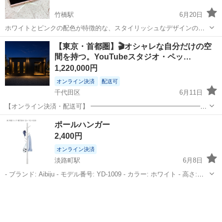
竹橋駅
6月20日
ホワイトとピンクの配色が特徴的な、スタイリッシュなデザインの
AGONゲーミングモニター本体です。 - ブランド: AGON - カラー: ピ
東京
千代田区
竹橋駅
その他
【東京・首都圏】🎬オシャレな自分だけの空
ンク - 形状: ウルトラワイドディスプレイ - 製品タイプ: ゲーミングモ
間を持つ。YouTubeスタジオ・ペッ…
ニター...
1,220,000円
オンライン決済
配送可
千代田区
6月11日
【オンライン決済・配送可】 ━━━━━━━━━━━━━━━━━
――Your Own Space, Your Own Rules. ――― あなただけの空間、あ
東京
千代田区
その他
アトリエ
ポールハンガー
なただけのルールで。 ━━━━━━━━━━━━━━━...
2,400円
オンライン決済
淡路町駅
6月8日
- ブランド: Aibiju - モデル番号: YD-1009 - カラー: ホワイト - 高さ:
104cm / 142cm / 180cm (調節可能) - 土台直径: 38cm - メインポール直
東京
千代田区
淡路町駅
その他
径: 4cm - フッ...