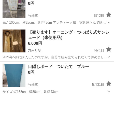
0円
竹橋駅
6月2日
高さ100cm、横25cm、奥行43cm アンティーク風 家具屋さんで購入
したものです。
東京
千代田区
竹橋駅
その他
アンティーク
【売ります】オーニング・つっぱり式サンシ
ェード（未使用品）
6,000円
方南町駅
6月1日
2026年5月に購入したのですが、自分で組み立てられなくて諦めまし
た。要するに未使用です。組み立ては二人以上必須であることに注意
東京
千代田区
方南町駅
その他
目隠しボード ついたて ブルー
です。 商品自体は以下です。 https://item.rakuten.co.jp/ii...
0円
竹橋駅
5月31日
サイズ 縦158cn、横80cm、足幅43cm
東京
千代田区
竹橋駅
その他