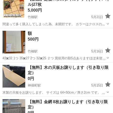
ル)27枚
5,000円
竹橋駅
5月21日
間違って多く購入してしまった為、未開封です。 カラーはクロスのア
ッシュグレーになります。 ３枚目写真は自宅に敷いたもので出品のも
東京
千代田区
竹橋駅
その他
ウッドパネル
額
のではありません。
500円
竹橋駅
5月16日
43✖️32 1つ 35✖️27 2つ 32✖️25 ２つ 賞状用の額5点ありますほぼ未使用
です 全部まとめて500円
東京
千代田区
竹橋駅
その他
【無料】木の天板お譲りします（引き取り限
定）
0円
神保町駅
5月15日
木製の天板をお譲りします。 サイズは 64×50cm／厚さ2cm です。 裏
面には滑り止めゴムが付いています。 取りに来ていただける方限定で
東京
千代田区
神保町駅
その他
天板
【無料】金網 8枚お譲りします（引き取り限
お願いします。 ご希望の方はメッセージをお願いいたします。
定）
0円