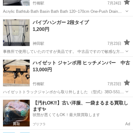
竹橋駅
7月24日
Acrylic Bathtub Bath Basin Bath Bath 120~170cm One-Push Drain
Large Bathtub Width 75 Depth 60 Japanese/Western S...
東京
千代田区
竹橋駅
その他
浴槽
パイプハンガー 2段タイプ
1,200円
神田駅
7月23日
事務所で使用していたのですが美品です。 中古品ですので敏感な方は
お控えください。 月曜～金曜 10:00～17：00（水曜除く） 次の連絡
東京
千代田区
神田駅
その他
ハイゼット ジャンボ用 ヒッチメンバー 中古
は7月27日9時以降となります。 ※恐れ入りますが、他の業務も...
13,000円
竹橋駅
7月23日
ハイゼットトラックジャンボから取り外しました （型式）3BD-S510P
（ブランド）TIGHTJAPAN（タイトジャパン） タイトヒッチ（中古）
東京
千代田区
竹橋駅
その他
ヒッチメンバー
【汚れOK‼️】古い洋服、一袋まるまる買取し
使用感有り ジャンク品扱いでお願いします 参考までに新品定価7万前
ます✨
後
状態が悪くてもOK！最大限買取します
Ad
プリフラ