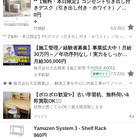
**【無料・本日限定】コンセント引き出し付
きデスク（引き出し付き・ホワイト）／…
0円
竹橋駅
6月28日
**【無料・本日限定】PCデスク（引き出し付き・ホワイト）／引っ越
しのため至急】** 引っ越しのため、本日中に取りに来ていただける方
東京
千代田区
竹橋駅
その他
【施工管理／経験者募集】事業拡大中！月給
へ無料でお譲りします。 **商品の特徴** - 天板に電源タップ内蔵（コ
30万円～／年功序列なし！実力をしっか…
ンセント×2、U...
月給300,000円
株式会社大志興業【施工管理-千代田区-B005】
7月23日
提携サイト
大手町駅
◆ ◆ 株式会社大志興業は、 解体工事を中心に内装工事やリノベーシ
ョン工事まで幅広く手掛ける総合建設企業です。 住宅・店舗・ビルな
東京
千代田区
大手町駅
その他
【ボロボロ歓迎✨】古い学習机、無料伺い&
ど多様な現場に対応し、解体から施工、廃棄物処理まで一貫して行っ
即買取OK🙆‍♀️
ています。 20代～40代の...
状態が悪くてもOK！最大限買取します
Ad
プリフラ
Yamazen System 3 - Shelf Rack
960円