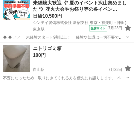
未経験大歓迎《* 夏のイベント沢山集めまし
た *》花火大会やお祭り等の各イベン…
日給10,500円
シンテイ警備株式会社 新宿支社 東京・有楽町・神田(東京)(18)エリア/A3203200140
7月23日
提携サイト
東京駅
◆ ◆ ／／ 未経験スタート9割以上！ 経験や知識は一切不要で始
めやすい♪ シフトの強制もないですし 自分のペースで働くことも
東京
千代田区
東京駅
警備員
ニトリゴミ箱
できるので 続けやすい♪働きやすい♪ ＼＼ 『シフトが削られた…』
100円
『思うように稼...
白山駅
7月23日
不要になったため、取りにきてくれる方を優先にお譲りします。 ペダ
ルペール バゲット 12L (ホワイト) 商品コード 8450883
東京
千代田区
白山駅
その他
https://www.nitori-net.jp/ec/product/...