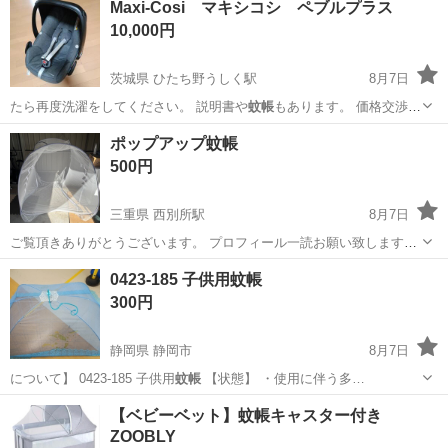
Maxi-Cosi マキシコシ ペブルプラス
10,000円
茨城県 ひたち野うしく駅
8月7日
たら再度洗濯をしてください。 説明書や
蚊帳
もあります。 価格交渉も
いたしますので…
茨城
牛久市
ひたち野うしく駅
ベビー用品
ポップアップ蚊帳
500円
三重県 西別所駅
8月7日
ご覧頂きありがとうございます。 プロフィール一読お願い致します。
【商品説明】 ■仕様 ・メーカー：ご覧頂きありがとうございます。 プ
三重
桑名市
西別所駅
その他
蚊帳
0423-185 子供用蚊帳
ロフィール一読お願い致します。 【商品説明】 ■仕様 ・メーカー： ■
300円
状態 ・使...
静岡県 静岡市
8月7日
について】 0423-185 子供用
蚊帳
【状態】 ・使用に伴う多…
静岡
静岡市
子供用品
リユース
【ベビーベット】蚊帳キャスター付き
ZOOBLY