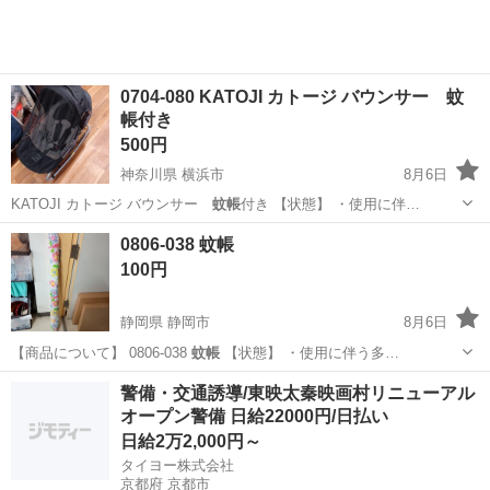
工場のお仕事 ◇コネクタ製造工...
0704-080 KATOJI カトージ バウンサー 蚊
帳付き
500円
神奈川県 横浜市
8月6日
KATOJI カトージ バウンサー
蚊帳
付き 【状態】 ・使用に伴…
神奈川
横浜市
ベビー用品
蚊帳
0806-038 蚊帳
100円
静岡県 静岡市
8月6日
【商品について】 0806-038
蚊帳
【状態】 ・使用に伴う多…
静岡
静岡市
カーペット/マット/ラグ
蚊帳
警備・交通誘導/東映太秦映画村リニューアル
オープン警備 日給22000円/日払い
日給2万2,000円～
タイヨー株式会社
京都府 京都市