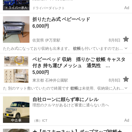
Ad
ドライバーダイレクト
折りたたみ式 ベビーベッド
6,000円
佐賀県 伊万里駅
8月8日
たたみ式になっており収納も出来ます。
蚊帳
も付いていますのでお付
けいたします。 …
佐賀
伊万里市
伊万里駅
ベビー用品
蚊帳
ベビーベッド 収納 揺りかご 蚊帳 キャスタ
付き 持ち運び メッシュ 通気性 …
5,000円
東京都 石神井公園駅
8月8日
た 別のマット敷いていたので綺麗です
蚊帳
は未使用、収納袋に入れて
あります 石…
東京
練馬区
石神井公園駅
ベビー用品
自社ローンに頼らず車にノレル
理想のクルマがあるけど審査に通らない方へ
Ad
（株）ICT
★【モスキーネット】ポップアップ蚊帳★