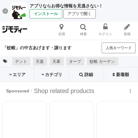
アプリならお得な情報を見逃さない！
インストール
アプリで開く
全国
検索
ログイン
投稿
「蚊帳」の中古あげます・譲ります
人気キーワード
テント
天蓋
天幕
タープ
蚊帳 カーテン
エリア
カテゴリ
詳細
新着順