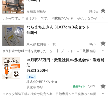
愛知県 豊橋駅
8月6日
いかがですか？ 色はグレーです。 ※
蚊帳
のワイヤー?みたいなのが出
てます。 ※…
愛知
豊橋市
豊橋駅
ベビー用品
蚊帳
ならまちふきん 31×37cm 3枚セット
640円
東京都 世田谷代田駅
8月6日
奈良特産の
蚊帳
生地を使用した、な… 】 ブランド：吉田
蚊帳
種類：
ふきん サ…
東京
世田谷区
世田谷代田駅
家庭用品
≪月収22万円・派遣社員≫機械操作・製造補
助
時給1,250円
日払い
株式会社BREXA Next
7月21日
提携サイト
茨城県 静駅
コネクタ製造工場の検査や測定作業！日勤専属＆土日祝休み＆年間休
日128日★クリーンルーム内作業★マイカー通勤OK＆無料駐車場あり
茨城
常陸大宮市
静駅
その他
★就業先食堂利用可！日払い制度あり！《茨城県常陸大宮市》 人気の