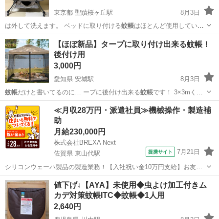
東京都 聖蹟桜ヶ丘駅
8月3日
は外して洗えます。 ベッドに取り付ける
蚊帳
はほとんど使用していな
いので、未使用に…
東京
多摩市
聖蹟桜ヶ丘駅
ベビー用品
【ほぼ新品】タープに取り付け出来る蚊帳！
後付け用
3,000円
愛知県 安城駅
8月3日
蚊帳
だけと書いてるのに… ープに後付け出来る
蚊帳
です！ 3×3mく…
型でも合う後付けの
蚊帳
です！ タープはも… ント #タープ #
蚊帳
#
愛知
安城市
安城駅
家具
蚊帳
≪月収28万円・派遣社員≫機械操作・製造補
助
月給230,000円
株式会社BREXA Next
7月21日
提携サイト
佐賀県 東山代駅
シリコンウェーハ製品の製造業務！【入社祝い金10万円支給】お友達
やカップルとの応募OK◎年間休日129日＆休出なしでプライベート充
佐賀
伊万里市
東山代駅
その他
値下げ↓【AYA】未使用◆虫よけ加工付きム
実♪業務はクリーンルームで快適作業◎自社正社員登用制度あり★1食
カデ対策蚊帳ITC◆蚊帳◆1人用
300円～の格安食堂あり！《佐...
2,640円