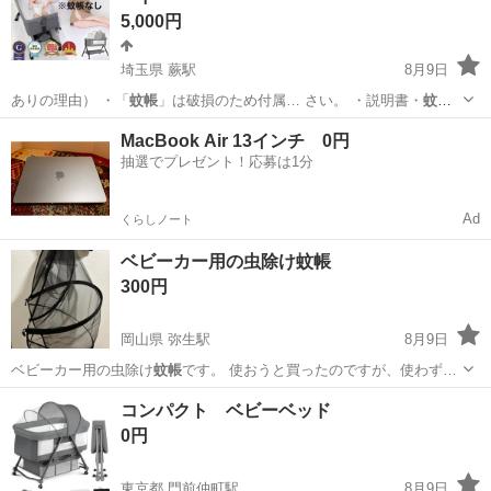
5,000円
埼玉県 蕨駅
8月9日
ありの理由） ・「
蚊帳
」は破損のため付属… さい。 ・説明書・
蚊帳
なしの中古品である…
埼玉
川口市
蕨駅
ベビー用品
MacBook Air 13インチ 0円
抽選でプレゼント！応募は1分
Ad
くらしノート
ベビーカー用の虫除け蚊帳
300円
岡山県 弥生駅
8月9日
ベビーカー用の虫除け
蚊帳
です。 使おうと買ったのですが、使わず…
岡山
倉敷市
弥生駅
その他
コンパクト ベビーベッド
0円
東京都 門前仲町駅
8月9日