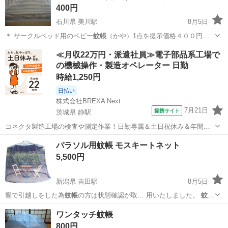
400円
石川県 美川駅
8月5日
＊ サークルベッド用のベビー
蚊帳
（かや）1点を提示価格４００円に
てお譲…
石川
白山市
美川駅
ベビー用品
ベビー
≪月収22万円・派遣社員≫電子部品系工場で
の機械操作・製造オペレーター 日勤
時給1,250円
日払い
株式会社BREXA Next
7月21日
提携サイト
茨城県 静駅
コネクタ製造工場の検査や測定作業！日勤専属＆土日祝休み＆年間休
日128日★クリーンルーム内作業★マイカー通勤OK＆無料駐車場あり
茨城
常陸大宮市
静駅
その他
パラソル用蚊帳 モスキートネット
★就業先食堂利用可！日払い制度あり！《茨城県常陸大宮市》 人気の
5,500円
工場のお仕事 ◇コネクタ製造工...
新潟県 吉田駅
8月5日
響で引越しをした為
蚊帳
の方は状態確認が取… 用いたしました。
蚊帳
の裾の部分は地面に… を防ぐアウトドア用
蚊帳
。おもりのチェーン…
新潟
燕市
吉田駅
その他
パラソル
ワンタッチ蚊帳
800円