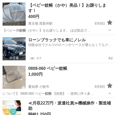
下記URLよりご確認ください。
千葉
船橋市
馬込沢駅
ベビー用品
【ベビー蚊帳（かや）美品！】お譲りしま
https://item.rakuten.co.jp/suncoco/10000054/ 2022年に楽天で購入しま
す！
したが一...
400円
東京都 西新井駅
8月8日
【ベビー用
蚊帳
（かや）】をお譲りします。 ほぼ新品で…
東京
足立区
西新井駅
ベビー用品
ローンブラックでも車にノレル
信販会社でクルマのローンやリースが通らなくてもクル
マをご利用いただけるサービスがあります！
Ad
（株）ICT
0808-060 ベビー蚊帳
1,000円
愛知県 小牧市
8月8日
について】 0808-060 ベビー
蚊帳
【状態】 ・使用に伴う多…
愛知
小牧市
ベビー用品
蚊帳
≪月収22万円・派遣社員≫機械操作・製造補
助
時給1,250円