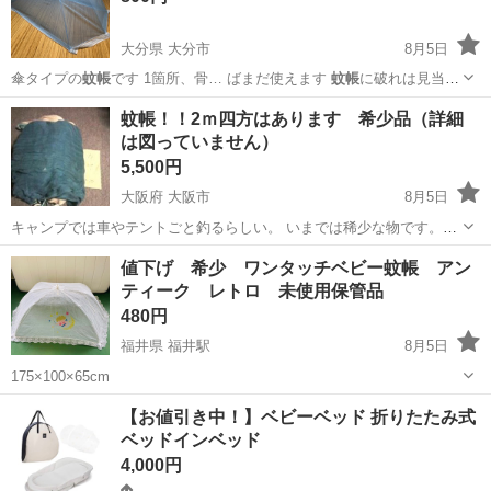
大分県 大分市
8月5日
傘タイプの
蚊帳
です 1箇所、骨… ばまだ使えます
蚊帳
に破れは見当た
りま…
大分
大分市
その他
蚊帳！！2ｍ四方はあります 希少品（詳細
は図っていません）
5,500円
大阪府 大阪市
8月5日
キャンプでは車やテントごと釣るらしい。 いまでは稀少な物です。年
数相応に、保管中等の把握していない劣化は、ご配慮下さい。 ※返信
大阪
大阪市
家庭用品
蚊帳
値下げ 希少 ワンタッチベビー蚊帳 アン
なかった方：ブロックかかりこちらに掲載 自身からのお申し出方式
ティーク レトロ 未使用保管品
で、中古品の売買との充分なご...
480円
福井県 福井駅
8月5日
175×100×65cm
福井
福井市
福井駅
ベビー用品
蚊帳
【お値引き中！】ベビーベッド 折りたたみ式
ベッドインベッド
4,000円