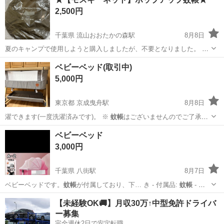
2,500円
千葉県 流山おおたかの森駅
8月8日
夏のキャンプで使用しようと購入しましたが、不要となりました。 流
山おおたか森駅近くのコンビニ引き渡し可能な方にお譲りします。
千葉
流山市
流山おおたかの森駅
その他
蚊帳
ベビーベッド(取引中)
5,000円
東京都 京成曳舟駅
8月8日
濯できます(一度洗濯済みです)。 ※
蚊帳
はございませんのでご了承く
ださい。 …
東京
墨田区
京成曳舟駅
ベッド
ベビーベッド
3,000円
千葉県 八街駅
8月7日
ベビーベッドです。
蚊帳
が付属しており、下… き - 付属品:
蚊帳
- 収
納: 下部…
千葉
八街市
八街駅
ベッド
【未経験OK🚚】月収30万↑中型免許ドライバ
ー募集
完全週休2日で安定転職