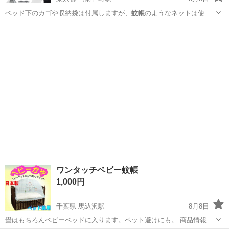
ベッド下のカゴや収納袋は付属しますが、
蚊帳
のようなネットは使用
しないため捨ててし…
東京
江東区
門前仲町駅
ベッド
ワンタッチベビー蚊帳
1,000円
千葉県 馬込沢駅
8月8日
畳はもちろんベビーベッドに入ります。ペット避けにも。 商品情報は