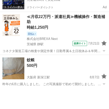
Ad
ドライバーダイレクト
≪月収22万円・派遣社員≫機械操作・製造補
助
時給1,250円
日払い
株式会社BREXA Next
7月21日
提携サイト
茨城県 静駅
コネクタ製造工場の検査や測定作業！日勤専属＆土日祝休み＆年間休
日128日★クリーンルーム内作業★マイカー通勤OK＆無料駐車場あり
茨城
常陸大宮市
静駅
その他
蚊帳
★就業先食堂利用可！日払い制度あり！《茨城県常陸大宮市》 人気の
500円
工場のお仕事 ◇コネクタ製造工...
大阪府 新深江駅
8月7日
昨年の6月に購入しました。 この写真撮影で初めて開封しました。 赤
ちゃんを猫の攻撃から守るため購入しましたが、猫が思いのほか赤ち
大阪
大阪市
新深江駅
ベビー用品
ゃんに優しかったため今回お譲りすることに決めました。 赤ちゃんを
猫の攻撃から守りたいからいまし...