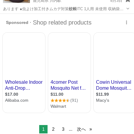
鹿児島県 川内駅
8月3日
あります ●虫よけ加工付きムカデ対策
蚊帳
ITC 1人用 未使用 収納袋付
き 1…
鹿児島
薩摩川内市
川内駅
家庭用品
蚊帳
1
2
3
...
次へ