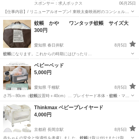
スポンサー：求人ボックス
06月25日
【仕事内容】/ リニューアルオープン! 東映太秦映画村のコンシェルジ
ュ! お仕事内容 リニューアルオープンする東映太秦映画村での 警備ス
アルバイト・パート
蚊帳 かや ワンタッチ蚊帳 サイズ大
タッフをお願いします! 目指せ!「おもてなし」のできる警備員! 具体的
300円
には…? ・出入管理業務...
愛知県 春日井駅
8月5日
蚊帳
になります。これからの時期にはぴったり…
愛知
春日井市
春日井駅
その他
ベビーベッド
5,000円
愛知県 千種駅
8月5日
さ75～80cm（
蚊帳
設置時＋40cm）… プレイヤード本体・
蚊帳
・マッ
トレス・収納… 【取り外し可能な
蚊帳
付き】 赤ちゃんを… 蚊や日差
愛知
名古屋市
千種駅
ベビー用品
蚊帳
Thinkmax ベビープレイヤード
しから守る
蚊帳
付きです。 取り外…
4,000円
京都府 長岡京駅
8月5日
赤ちゃんの安全と快適性を考慮しました。
蚊帳
は取り付けまたは取り