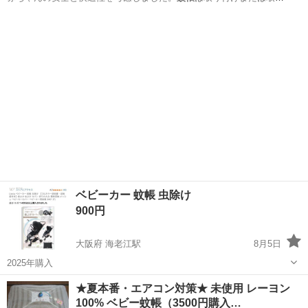
外しができ、赤ちゃ…
京都
長岡京市
長岡京駅
ベビー用品
プレイヤード
ベビーカー 蚊帳 虫除け
900円
大阪府 海老江駅
8月5日
2025年購入
大阪
大阪市
海老江駅
ベビー用品
蚊帳
★夏本番・エアコン対策★ 未使用 レーヨン
100% ベビー蚊帳（3500円購入…