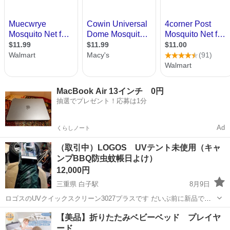
MacBook Air 13インチ 0円
抽選でプレゼント！応募は1分
Ad
くらしノート
（取引中）LOGOS UVテント未使用（キャ
ンプBBQ防虫蚊帳日よけ）
12,000円
三重県 白子駅
8月9日
ロゴスのUVクイックスクリーン3027プラスです だいぶ前に新品で購
入しましたが結局使いませんでした 倉庫整理で出品します 夏場に庭で
三重
鈴鹿市
白子駅
マリンスポーツ
【美品】折りたたみベビーベッド プレイヤ
バーベキューする時に日よけ蚊よけにする予定でした ネットで検索し
ード
ましたがもう売って...