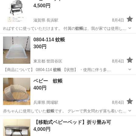
4,500円
滋賀県 長浜駅
8月4日
ればすぐに使っていただけます。 付属の
蚊帳
は、我が家では使用しま
せんでしたのでほ…
滋賀
長浜市
長浜駅
ベビー用品
蚊帳
0804-114 蚊帳
300円
東京都 世田谷区
8月4日
【商品について】 0804-114
蚊帳
【状態】 ・使用に伴う多…
東京
世田谷区
家庭用品
蚊帳
ベビー 蚊帳
400円
兵庫県 岡場駅
8月4日
赤ちゃんに使用していた
蚊帳
です。 グレーで男女問わず落ち着いた…
兵庫
神戸市
岡場駅
ベビー用品
【移動式ベビーベッド】折り畳み可
4,000円