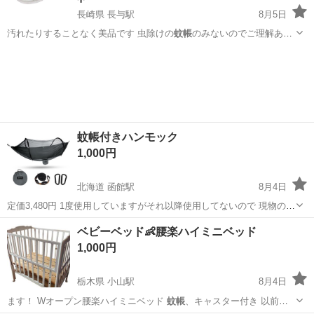
長崎県 長与駅
8月5日
汚れたりすることなく美品です 虫除けの
蚊帳
のみないのでご理解ある
方のみお願いしま…
長崎
西彼杵郡
長与駅
ベビー用品
蚊帳
蚊帳付きハンモック
1,000円
北海道 函館駅
8月4日
定価3,480円 1度使用していますがそれ以降使用してないので 現物の写
真はありません。 ほぼ未使用に近いです！ 興味があって遊んでみるの
北海道
函館市
函館駅
その他
ベビーベッド👶腰楽ハイミニベッド
にはちょうど良いと思います。
1,000円
栃木県 小山駅
8月4日
ます！ Wオープン腰楽ハイミニベッド
蚊帳
、キャスター付き 以前に