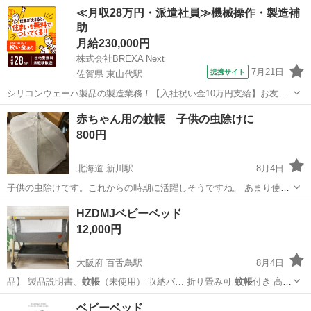
こちらでお譲…
栃木
小山市
小山駅
ベビー用品
≪月収28万円・派遣社員≫機械操作・製造補
助
月給230,000円
株式会社BREXA Next
7月21日
提携サイト
佐賀県 東山代駅
シリコンウェーハ製品の製造業務！【入社祝い金10万円支給】お友達
やカップルとの応募OK◎年間休日129日＆休出なしでプライベート充
佐賀
伊万里市
東山代駅
その他
赤ちゃん用の蚊帳 子供の虫除けに
実♪業務はクリーンルームで快適作業◎自社正社員登用制度あり★1食
800円
300円～の格安食堂あり！《佐...
北海道 新川駅
8月4日
子供の虫除けです。これからの時期に活躍しそうですね。 あまり使っ
てないです。 取りに来れる方
北海道
札幌市
新川駅
カーテン、ブラインド
HZDMJベビーベッド
12,000円
大阪府 百舌鳥駅
8月4日
品】 製品説明書、
蚊帳
（未使用） 収納バ… 折り畳み可
蚊帳
付き 高さ
調整可 …
大阪
堺市
百舌鳥駅
ベッド
ベビーベッド