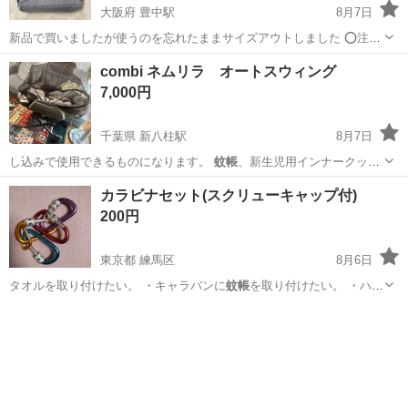
大阪府 豊中駅
8月7日
新品で買いましたが使うのを忘れたままサイズアウトしました ⭕️注意
事項⭕️ トラブル防止の為、問い合わせ前に長いですが全文読んで下さ
大阪
豊中市
豊中駅
ベビー用品
蚊帳
combi ネムリラ オートスウィング
い いかなる場合も返品返金不可 宗教など勧誘お断り ⚠️重要⚠️投稿時
7,000円
間に関わ...
千葉県 新八柱駅
8月7日
し込みで使用できるものになります。
蚊帳
、新生児用インナークッシ
ョン、専用電源…
千葉
松戸市
新八柱駅
ベビー用品
カラビナセット(スクリューキャップ付)
200円
東京都 練馬区
8月6日
タオルを取り付けたい。 ・キャラバンに
蚊帳
を取り付けたい。 ・ハイ
キング用のリュ…
東京
練馬区
その他
カラビナ