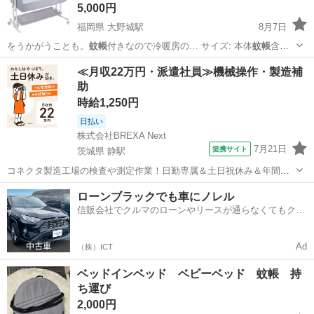
5,000円
福岡県 大野城駅
8月7日
をうかがうことも。
蚊帳
付きなので冷暖房の… サイズ: 本体
蚊帳
含む
109cm … も活躍しました。
蚊帳
もついています。カ…
福岡
大野城市
大野城駅
ベビー用品
≪月収22万円・派遣社員≫機械操作・製造補
助
時給1,250円
日払い
株式会社BREXA Next
7月21日
提携サイト
茨城県 静駅
コネクタ製造工場の検査や測定作業！日勤専属＆土日祝休み＆年間休
日128日★クリーンルーム内作業★マイカー通勤OK＆無料駐車場あり
茨城
常陸大宮市
静駅
その他
ローンブラックでも車にノレル
★就業先食堂利用可！日払い制度あり！《茨城県常陸大宮市》 人気の
信販会社でクルマのローンやリースが通らなくてもクル
工場のお仕事 ◇コネクタ製造工...
マをご利用いただけるサービスがあります！
Ad
（株）ICT
ベッドインベッド ベビーベッド 蚊帳 持
ち運び
2,000円