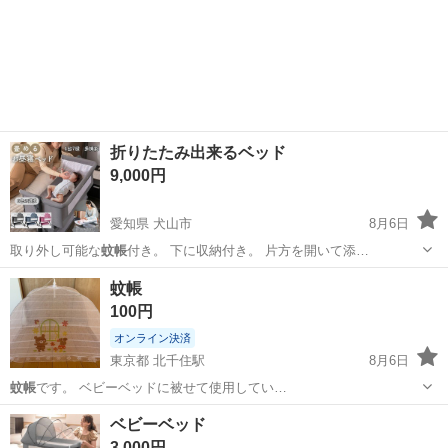
折りたたみ出来るベッド
9,000円
愛知県 犬山市
8月6日
取り外し可能な
蚊帳
付き。 下に収納付き。 片方を開いて添…
愛知
犬山市
ベビー用品
蚊帳
100円
オンライン決済
東京都 北千住駅
8月6日
蚊帳
です。 ベビーベッドに被せて使用してい…
東京
足立区
北千住駅
ファブリック、カバー
ベビーベッド
3,000円