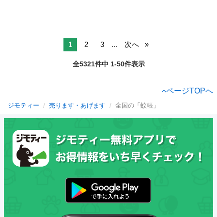
1
2
3
...
次へ
全5321件中 1-50件表示
ページTOPへ
ジモティー
売ります・あげます
全国の「蚊帳」