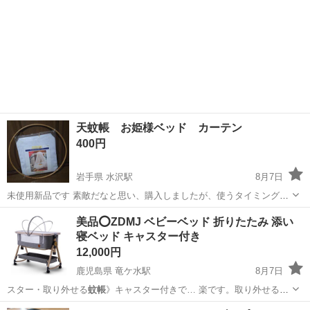
天蚊帳 お姫様ベッド カーテン
400円
岩手県 水沢駅
8月7日
未使用新品です 素敵だなと思い、購入しましたが、使うタイミングを
逃し、家に残っていたので、どなたか使っていただける方に、お譲り
岩手
奥州市
水沢駅
ベッド
美品⭕️ZDMJ ベビーベッド 折りたたみ 添い
したいと思います。 居なければ、破棄となります。 これぐらいの値段
寝ベッド キャスター付き
なら購入したいなぁと言う...
12,000円
鹿児島県 竜ケ水駅
8月7日
スター・取り外せる
蚊帳
》キャスター付きで… 楽です。取り外せる
蚊
帳
付き。片側のベッド…
鹿児島
鹿児島市
竜ケ水駅
ベビー用品