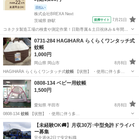
日払い
株式会社BREXA Next
7月21日
提携サイト
茨城県 静駅
コネクタ製造工場の検査や測定作業！日勤専属＆土日祝休み＆年間休
日128日★クリーンルーム内作業★マイカー通勤OK＆無料駐車場あり
茨城
常陸大宮市
静駅
その他
0731-284 HAGIHARA らくらくワンタッチ式
★就業先食堂利用可！日払い制度あり！《茨城県常陸大宮市》 人気の
蚊帳
工場のお仕事 ◇コネクタ製造工...
1,000円
岡山県 岡山市
8月8日
HAGIHARA らくらくワンタッチ式
蚊帳
【状態】 ・使用に伴う多…
岡山
岡山市
家庭用品
蚊帳
0808-134 ベビー用蚊帳
1,500円
愛知県 半田市
8月8日
0808-134
蚊帳
【状態】 ・使用に伴う多…
愛知
半田市
寝具
蚊帳
【未経験OK🚚】月収30万↑中型免許ドライバ
ー募集
完全週休2日で安定転職