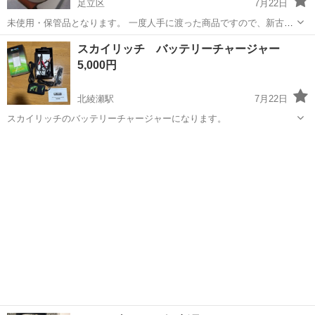
足立区
7月22日
未使用・保管品となります。 一度人手に渡った商品ですので、新古品
となります。 保管に伴う、擦れ・傷・汚れ・等・ある場合が御座いま
東京
足立区
アクセサリー
キーホルダー
スカイリッチ バッテリーチャージャー
す。 元箱は梱包材としてお考え下さい。 商品状態の詳細は掲載の写真
5,000円
にて確...
北綾瀬駅
7月22日
スカイリッチのバッテリーチャージャーになります。
東京
足立区
北綾瀬駅
メンテナンス用品
スカイ