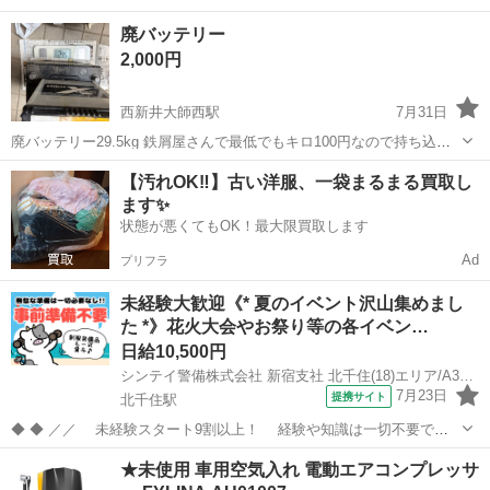
周目に製造 カバーを掛けて紫外線に当たらない様に室内保管してまし
東京
足立区
谷在家駅
タイヤ、ホイール
廃バッテリー
た。 車両入れ替えでサイズが合わないので、もう使う事が無いと思い
2,000円
出品しま...
西新井大師西駅
7月31日
廃バッテリー29.5kg 鉄屑屋さんで最低でもキロ100円なので持ち込め
ば2950円にはなります。
東京
足立区
西新井大師西駅
メンテナンス用品
【汚れOK‼️】古い洋服、一袋まるまる買取し
ます✨
状態が悪くてもOK！最大限買取します
Ad
プリフラ
未経験大歓迎《* 夏のイベント沢山集めまし
た *》花火大会やお祭り等の各イベン…
日給10,500円
シンテイ警備株式会社 新宿支社 北千住(18)エリア/A3203200140
7月23日
提携サイト
北千住駅
◆ ◆ ／／ 未経験スタート9割以上！ 経験や知識は一切不要で始
めやすい♪ シフトの強制もないですし 自分のペースで働くことも
東京
足立区
北千住駅
警備員
★未使用 車用空気入れ 電動エアコンプレッサ
できるので 続けやすい♪働きやすい♪ ＼＼ 『シフトが削られた…』