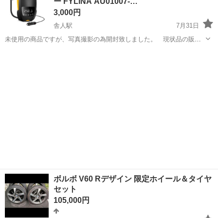
ー FYLINA AU01007-…
『思うように稼...
3,000円
舎人駅
7月31日
未使用の商品ですが、写真撮影の為開封致しました。 現状品の販売
となります。 通電確認もしておりません。 万が一不備があっても補償
東京
足立区
舎人駅
メンテナンス用品
空気入れ
はできません。 ご了承下さい。 最大5時間以上連続動作】普通の製
品と違って、停...
ボルボ V60 Rデザイン 限定ホイール＆タイヤ
セット
105,000円