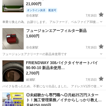
21,000円
オンライン決済
配送可
谷在家駅
7月16日
車乗り換えの為、お譲りします。 アルファード、ベルファイア30後期
Sリアバンパーです。 交換用に購入しましたが、取り付けなかった為
東京
足立区
谷在家駅
外装、車外用品
バンパー
フュージョンエアーフィルター新品
出品です。 近郊であれば、配達します。 ご覧いただきありがとうござ
1,600円
います。
谷在家駅
7月16日
フュージョンエアクリーナーの新品未使用です
東京
足立区
谷在家駅
メンテナンス用品
FRIENDWAY 308バイクタイヤオートバイ
90-90-10 新品未使用…
2,700円
綾瀬駅
7月15日
バイクを売ったため、不要になり出品しました。 アドレスV125で使お
うとしました。 かなり互換性の多いタイヤなので必要な方はお買い得
東京
足立区
綾瀬駅
タイヤ、ホイール
タイヤ
◎未経験から専門職へ◎月給25万円スター
だと思います。 ブランド FRIENDWAY（フレンドウェイ） サイズ
ト！施工管理業務／イチからしっかり教え…
308 90/9...
月給250,000円