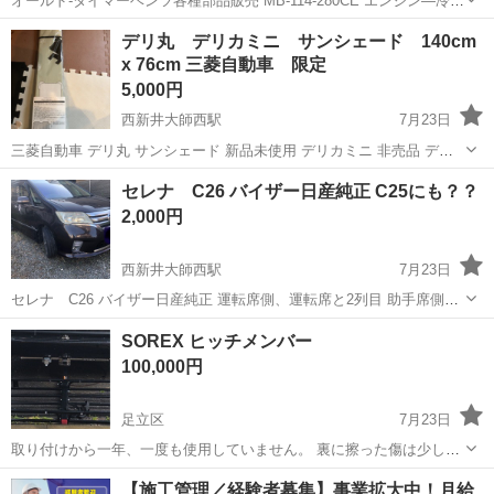
オールド-タイマーベンツ各種部品販売 MB-114-280CE エンジン―冷却
部品の販売 純正―真鍮ラジエター販売 梱包―運送別ー88000にて販売
東京
足立区
パーツ
部品
デリ丸 デリカミニ サンシェード 140cm
当合わせ MB-部品サービス―神崎
x 76cm 三菱自動車 限定
5,000円
西新井大師西駅
7月23日
三菱自動車 デリ丸 サンシェード 新品未使用 デリカミニ 非売品 デリ
カD5 軽自動車 遮光 デリカミニ 非売品 サンシェードです 軽自動車サ
東京
足立区
西新井大師西駅
内装、インテリア
セレナ C26 バイザー日産純正 C25にも？？
イズのサンシェードになり、 新品未開封です。 ...
2,000円
西新井大師西駅
7月23日
セレナ C26 バイザー日産純正 運転席側、運転席と2列目 助手席側、
助手席と2列目 4枚になります。 中古のため接着剤あと残っています。
東京
足立区
西新井大師西駅
外装、車外用品
バイザー
SOREX ヒッチメンバー
C25にも？？ 他にもナビなども投稿予定です
100,000円
足立区
7月23日
取り付けから一年、一度も使用していません。 裏に擦った傷は少しあ
ると思います。 まだ取り外しをしていないので受け渡し者が決まり次
東京
足立区
その他
SOREX
【施工管理／経験者募集】事業拡大中！月給
第車屋で外してもらいます。 写真一枚ですが希望なら個別で送りま