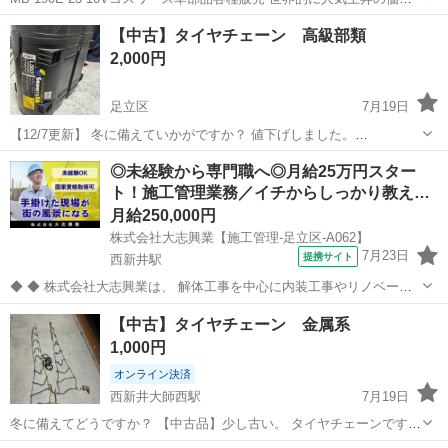
ある部品の販売です 4速強化A/Tオートマ―ミツション販売 単体価格
東京
足立区
パーツ
部品
【中古】タイヤチェーン 高級部類
35万ーコアーバツク価格です 問い合わせ 鉾田ｰエンジン＾サービス...
2,000円
足立区
7月19日
【12/7更新】 冬に備えていかがですか？ 値下げしました。
=========================== L360 ブリヂストン 上記でそこそ
東京
足立区
セーフティ、チャイルドシート
◎未経験から専門職へ◎月給25万円スター
こ検索できるかと思います。 古いですがブリヂストン製のタイヤチェ
ト！施工管理業務／イチからしっかり教え…
タイヤチェーン
ー...
月給250,000円
株式会社大志興業【施工管理-足立区-A062】
7月23日
提携サイト
西新井駅
◆ ◆ 株式会社大志興業は、 解体工事を中心に内装工事やリノベーシ
ョン工事まで幅広く手掛ける総合建設企業です。 住宅・店舗・ビルな
東京
足立区
西新井駅
その他
【中古】タイヤチェーン 金属系
ど多様な現場に対応し、解体から施工、廃棄物処理まで一貫して行っ
1,000円
ています。 20代～40代の...
オンライン決済
西新井大師西駅
7月19日
冬に備えてどうですか？ 【中古品】少し古い。 タイヤチェーンです。
2回使用してます。 サビも有ります。 中古品にご理解のある方でお願