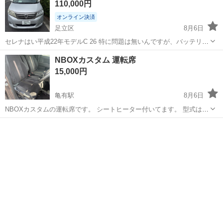
110,000円
オンライン決済
足立区
8月6日
セレナはい平成22年モデルC 26 特に問題は無いんですが、バッテリー
が弱くなってるだけです。 詳細掃除とかしてくれますので受け取りま
東京
足立区
外装、車外用品
NBOXカスタム 運転席
すのでご安心ください もし車検をつけて欲しい場合は、+80,000位か
15,000円
かります。
亀有駅
8月6日
NBOXカスタムの運転席です。 シートヒーター付いてます。 型式は
JF3です。 NVANに取り付けできます。 自分が使ってましたので検証
東京
足立区
亀有駅
内装、インテリア
NBOX
済みです。 質問ありましたらなんなりと申し付けください。 届けに行
く事もできます。