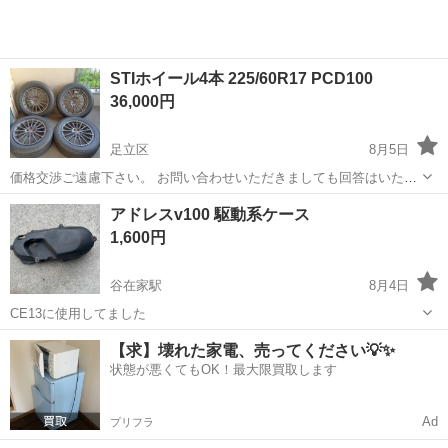
STIホイール4本 225/60R17 PCD100
36,000円
足立区
8月5日
価格交渉ご遠慮下さい。 お問い合わせいただきましても回答はいたし
ません SJ型フォレスターで使用しておりました。 PCD100 17×7J 48
東京
足立区
タイヤ、ホイール
アドレスv100 駆動系ケース
PCD、気を付けて下さい。 現行スバルには使えません タイヤサイズ
1,600円
は...
谷在家駅
8月4日
CE13に使用してました
東京
足立区
谷在家駅
その他
アドレス
【求】壊れた家電、売ってください💡✨
状態が悪くてもOK！最大限買取します
Ad
プリフラ