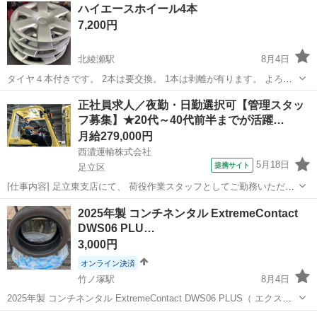
ハイエースホイール4本
7,200円
北綾瀬駅
8月4日
タイヤ４本付きです。 2本は要交換。 1本は剥離が有ります。 よろし
くお願いします。 取りに来て頂ける方で、よろしくお願い致します。
東京
足立区
北綾瀬駅
タイヤ、ホイール
ホイール
正社員求人／夜勤・日勤選択可【管理スタッ
フ募集】★20代～40代前半までが活躍…
月給279,000円
西濃運輸株式会社
5月18日
提携サイト
足立区
[仕事内容] 足立東支店にて、 荷役作業スタッフとしてご勤務いただき
ます。 【具体的な業務】 ・プラットホームでの荷扱い作業 ・トラッ
東京
足立区
工場
2025年製 コンチネンタル ExtremeContact
クからの荷卸し（リフトや手作業） ・荷物の方面別仕分け、積み込み
DWS06 PLU…
作業 ・大型トラックへの...
3,000円
オンライン決済
竹ノ塚駅
8月4日
2025年製 コンチネンタル ExtremeContact DWS06 PLUS（ エクスト
リーム・コンタクト DWS06 プラス ）245/45R19 2本 昨年新品交換し