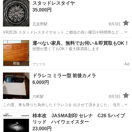
東京
足立区
竹ノ塚駅
タイヤ、ホイール
スタッドレスタイヤ
たのを外したので溝まだまだあります。写真3枚目5...
35,000円
五反野駅
8月3日
VR2E26 スタッドレスタイヤセット ご都合の良い曜日や時間帯などご
連絡ください。
東京
足立区
五反野駅
タイヤ、ホイール
運べない家具、無料でお伺い＆即買取もOK！
状態が悪くてもOK！最大限買取します
Ad
プリフラ
ドラレコ ミラー型 前後カメラ
6,000円
六町駅
8月3日
この度、車を降りた為外したドラレコを 出させて頂きました。 当方は
シエンタに取り付けしてたので シエンタでしたら純正ミラーを外して
東京
足立区
六町駅
車のパーツ
ドラレコ
柿本改 JASMA刻印 セレナ C26 Sハイブ
取り付けが可能だと 思います。 使用期間は1年ちょいです。 不具合な
リッド ハイウェイスター
く使用できてました 一応中...
23,000円