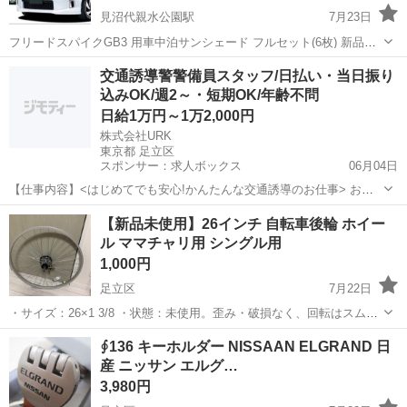
見沼代親水公園駅
7月23日
フリードスパイクGB3 用車中泊サンシェード フルセット(6枚) 新品が
高いのでいかがですか？ https://amzn.asia/d/0gkvd3eK
東京
足立区
見沼代親水公園駅
アクセサリー
交通誘導警警備員スタッフ/日払い・当日振り
込みOK/週2～・短期OK/年齢不問
日給1万円～1万2,000円
株式会社URK
東京都 足立区
スポンサー：求人ボックス
06月04日
【仕事内容】<はじめてでも安心!かんたんな交通誘導のお仕事> お願
いするのは、住宅街の工事現場で車や人を安全に誘導するお仕事で
アルバイト・パート
【新品未使用】26インチ 自転車後輪 ホイー
す。 工事現場といっても、住宅街が多いので、交通量は少なめで落ち
ル ママチャリ用 シングル用
着いた環境。 しかも、複雑な片側交互通行...
1,000円
足立区
7月22日
・サイズ：26×1 3/8 ・状態：未使用。歪み・破損なく、回転はスムー
ズです。 ・対応：一般的な自転車向け。変速機付き・電動自転車には
東京
足立区
タイヤ、ホイール
∮136 キーホルダー NISSAAN ELGRAND 日
対応しません。 ・受け渡し：足立区栗原・西新井周辺で手渡し。日時
産 ニッサン エルグ…
はご相談ください。 ・元...
3,980円