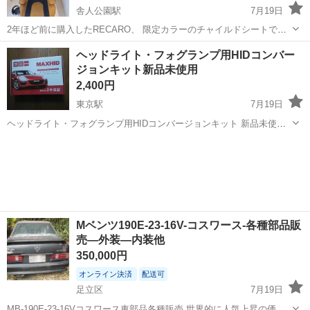
舎人公園駅
7月19日
2年ほど前に購入したRECARO、 限定カラーのチャイルドシートで
す。 大きくなれば、下だけも使えます ドリンクホルダー付きです
東京
足立区
舎人公園駅
セキュリティ用品
ヘッドライト・フォグランプ用HIDコンバー
【傷などの状態】とくに目立った傷はありません。 週末１回くらいし
ジョンキット新品未使用
か使っていなかっ...
2,400円
東京駅
7月19日
ヘッドライト・フォグランプ用HIDコンバージョンキット 新品未使用
になります。 一万数千円で購入しましたが、使用しないので お探しの
東京
足立区
東京駅
パーツ
フォグランプ
方いましたらお譲りします。 引き取りの場所は足立区佐野のセブンイ
レブン新広橋店を予定...
Mベンツ190E-23-16V-コスワース-各種部品販
売―外装―内装他
350,000円
オンライン決済
配送可
足立区
7月19日
MB-190E-23-16Vコスワース車部品各種販売 世界的に人気上昇の価値