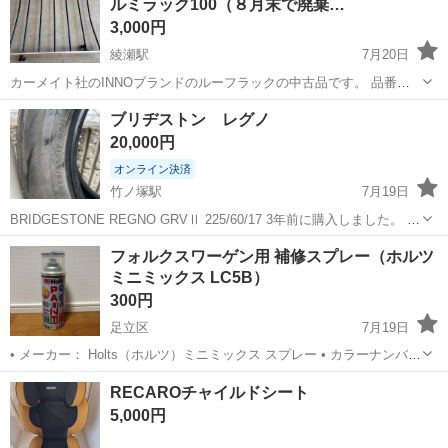
ルミラック100（８月末で廃棄…
ています。 20代～40代の...
3,000円
綾瀬駅
7月20日
カーメイト社のINNOブランドのルーフラックの中古品です。 品番は
以下の通りです。詳細はカーメイトのホームページを参照して下さ
東京
足立区
綾瀬駅
キャリア、ラック
ラック
ブリヂストン レグノ
い。 ...
20,000円
オンライン決済
竹ノ塚駅
7月19日
BRIDGESTONE REGNO GRVⅡ 225/60/17 3年前に購入しました。 山
は3mmちょっとくらい残ってます。 パンクはしてません。
東京
足立区
竹ノ塚駅
タイヤ、ホイール
フォルクスワーゲン用 補修スプレー（ホルツ
ミニミックス LC5B）
300円
足立区
7月19日
• メーカー： Holts（ホルツ）ミニミックス スプレー • カラーナンバ
ー： LC5B（アトランティックブルーメタリック等、VW・アウディ系
東京
足立区
メンテナンス用品
ホルツ
RECAROチャイルドシート
の紺色・ネイビー系カラー） • 状態： 一度30cm四方の傷消しに使用
5,000円
したのみの...