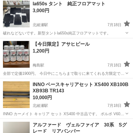
東京
足立区
西新井大師西駅
la650s タント 純正フロアマット
いします。 備えあれば…程度でご検討ください。 家の前から出せない
セーフティ、チャイルドシート
タイヤチェーン
3,000円
な…はいとく？とか...
北綾瀬駅
7月18日
破れなどないです。新型タントla650s純正フロアマットです。
東京
足立区
北綾瀬駅
内装、インテリア
フロアマット
【今日限定】アサヒビール
1,200円
梅島駅
7月18日
全部で定価1900円。 今日中にこちらまで取りに来てくれる方限定でお
売りします。 よろしくお願いします🙇‍♀️
東京
足立区
梅島駅
メンテナンス用品
INNO ベースキャリアセット XS400 XB100B
XB93B TR143
10,000円
北綾瀬駅
7月18日
INNO カーメイト キャリア セット XS400 中古品です。 ボルボ V60
FBに着けて利用していました。 車の入替えに伴い出品します。 決し
東京
足立区
北綾瀬駅
キャリア、ラック
アルファード ヴェルファイア 30系 Sグ
て美品ではありませんが、まだ利用出来るので ご利用の方はよろし
レード リアバンパー
く...