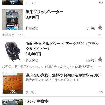
Ad
プリフラ
汎用グリップシーター
3,840円
谷在家駅
8月6日
新品未使用です。
東京
足立区
谷在家駅
その他
Joie チャイルドシート アーク360°（ブラッ
ク&ネイビー）
14,400円
竹ノ塚駅
8月6日
説明書、新生児用クッション、付属品全てあります♪ 使用頻度高くな
く、目立つ傷やほつれ等なく比較的美品です(*^^*) 外せるものはベビー
東京
足立区
竹ノ塚駅
セーフティ、チャイルドシート
運べない家具、無料でお伺い＆即買取もOK！
洗剤で洗濯済み、本体は除菌シートでホームクリーニング済みです(^^)
状態が悪くてもOK！最大限買取します
引き取りに来てい...
Ad
プリフラ
セレナ中古車