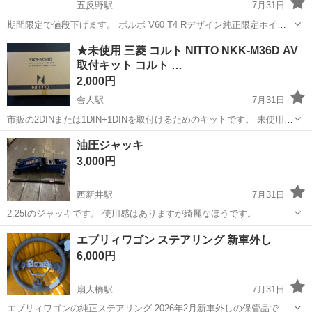
五反野駅
7月31日
期間限定で値段下げます。 ボルボ V60 T4 Rデザイン純正限定ホイー
ル&タイヤセットです。 使用してた方から譲っていただいて、自分の
東京
足立区
五反野駅
タイヤ、ホイール
ボルボ
★未使用 三菱 コルト NITTO NKK-M36D AV
車で使う予定だったのですが、急遽車の買い替えが発生して、使わな
取付キット コルト …
くなったので出品します。...
2,000円
舎人駅
7月31日
市販の2DINまたは1DIN+1DINを取付けるためのキットです。 未使用の
商品ですが、写真撮影の為開封致しました。 未使用の為、細かく確
東京
足立区
舎人駅
アクセサリー
NKK
油圧ジャッキ
認しておりません。 現状品の販売となります。 ----------...
3,000円
西新井駅
7月31日
2.25tのジャッキです。 使用感はありますが綺麗なほうです。
東京
足立区
西新井駅
メンテナンス用品
エブリィワゴン ステアリング 新車外し
6,000円
扇大橋駅
7月31日
エブリィワゴンの純正ステアリング 2026年2月新車外しの保管品で