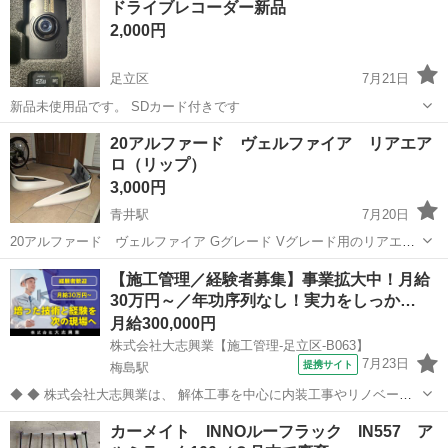
ドライブレコーダー新品
2,000円
足立区
7月21日
新品未使用品です。 SDカード付きです
東京
足立区
その他
新品
20アルファード ヴェルファイア リアエア
ロ（リップ）
3,000円
青井駅
7月20日
20アルファード ヴェルファイア Gグレード Vグレード用のリアエア
ロ（リップ）になります。 簡単に取付出来て、格好良さを引き出して
東京
足立区
青井駅
外装、車外用品
【施工管理／経験者募集】事業拡大中！月給
くれるパーツです。 取付には、外装用の両面テープが必要です。 カラ
30万円～／年功序列なし！実力をしっか…
ーは、純正のホワイトパール...
月給300,000円
株式会社大志興業【施工管理-足立区-B063】
7月23日
提携サイト
梅島駅
◆ ◆ 株式会社大志興業は、 解体工事を中心に内装工事やリノベーシ
ョン工事まで幅広く手掛ける総合建設企業です。 住宅・店舗・ビルな
東京
足立区
梅島駅
その他
カーメイト INNOルーフラック IN557 ア
ど多様な現場に対応し、解体から施工、廃棄物処理まで一貫して行っ