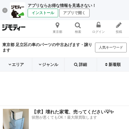
アプリならお得な情報を見逃さない！
インストール
アプリで開く
東京都
検索
ログイン
投稿
東京都 足立区の車のパーツの中古あげます・譲り
人気キーワード
ます
エリア
ジャンル
詳細
新着順
【求】壊れた家電、売ってください💡✨
状態が悪くてもOK！最大限買取します