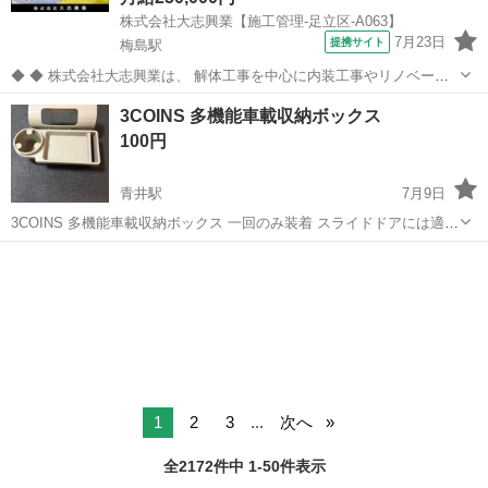
株式会社大志興業【施工管理-足立区-A063】
7月23日
提携サイト
梅島駅
◆ ◆ 株式会社大志興業は、 解体工事を中心に内装工事やリノベーシ
ョン工事まで幅広く手掛ける総合建設企業です。 住宅・店舗・ビルな
東京
足立区
梅島駅
その他
3COINS 多機能車載収納ボックス
ど多様な現場に対応し、解体から施工、廃棄物処理まで一貫して行っ
100円
ています。 20代～40代の...
青井駅
7月9日
3COINS 多機能車載収納ボックス 一回のみ装着 スライドドアには適し
ませんでした😅 オンラインストアでは売り切れになっておりますの
東京
足立区
青井駅
アクセサリー
で、ご必要な方にお譲りします。
1
2
3
...
次へ
全2172件中 1-50件表示