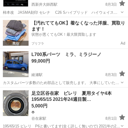
西新井大師西駅
8月3日
柿本改 JASMA刻印 セレナ C26 Sハイブリッド ハイウェイスタ
ー 柿本改 ステンレスマフラーです。 いい音がします。 詳しくはサイ
東京
足立区
西新井大師西駅
外装、車外用品
【汚れててもOK】着なくなった洋服、買取り
トを見てください https://ww...
ます！
状態が悪くてもOK！最大限買取します
Ad
プリフラ
L700系パーツ ミラ、ミラジーノ
99,000円
綾瀬駅
8月3日
カスタムパーツ多数のため部品として販売します。 大事にしていただ
きたいので転売目的の方はお控えいただけたらと存じます。 ⬜︎エンジ
東京
足立区
綾瀬駅
外装、車外用品
足立区谷在家 ピレリ 夏用タイヤ4本
ンマウント交換済 ⬜︎ステアリングラック対応済み ⬜︎ブレーキパッド、
195/65/15 2021年24週目製…
オイルキャッチタンク
ブレーキシュ...
5,000円
谷在家駅
8月1日
195/65/15 ピレリ P6と書いてます(全く詳しく無いので) 2021年の24