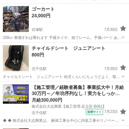
す。
東京
足立区
扇大橋駅
内装、インテリア
ステアリング
ゴーカート
24,000円
谷塚駅
7月30日
100cc 整備すれば乗れます 予備タイヤ、他フレーム、予備パーツ あり
ます。 興味有る方1度見にきて下さい。 高く買い取ってくれたら助か
東京
足立区
谷塚駅
その他
予備
チャイルドシート ジュニアシート
ります。
800円
北千住駅
7月30日
チャイルドシート ジュニアシート 幼児くらいにちょうどよく、取り
外しも簡単です！ よろしくお願い申し上げます。
東京
足立区
北千住駅
セーフティ、チャイルドシート
【施工管理／経験者募集】事業拡大中！月給
30万円～／年功序列なし！実力をしっか…
月給300,000円
株式会社大志興業【施工管理-足立区-B061】
7月23日
提携サイト
北千住駅
◆ ◆ 株式会社大志興業は、 解体工事を中心に内装工事やリノベーシ
ョン工事まで幅広く手掛ける総合建設企業です。 住宅・店舗・ビルな
東京
足立区
北千住駅
その他