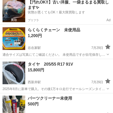
【汚れOK‼️】古い洋服、一袋まるまる買取し
ど多様な現場に対応し、解体から施工、廃棄物処理まで一貫して行っ
ます✨
ています。 20代～40代の...
状態が悪くてもOK！最大限買取します
Ad
プリフラ
らくらくチェーン 未使用品
1,200円
谷在家駅
7月29日
適合サイズは写真にてご確認ください。 未使用品ですが自宅保存して
おりましたので、神経質な方はご遠慮願います。 定型文の方には返答
東京
足立区
谷在家駅
その他
チェーン
タイヤ 205/55 R17 91V
いたしません。 お受け取り希望日時をご提示ください。
15,800円
西新井駅
7月29日
2025年8月に新車で購入。その後1万キロ走行でオールシーズンタイヤ
に変えたので外しました。 4本セットになります。ホイールはありま
東京
足立区
西新井駅
タイヤ、ホイール
タイヤ
パーツクリーナー未使用
せん。 夜間に自宅前、取りに来てくれる方に限ります。
500円