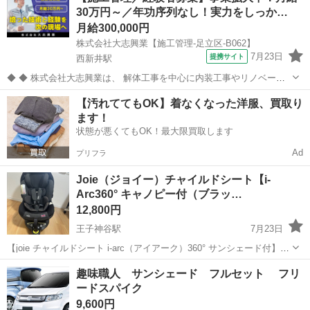
30万円～／年功序列なし！実力をしっか…
す。 ヒッチボール、ヒッチピンあり...
月給300,000円
株式会社大志興業【施工管理-足立区-B062】
7月23日
提携サイト
西新井駅
◆ ◆ 株式会社大志興業は、 解体工事を中心に内装工事やリノベーシ
ョン工事まで幅広く手掛ける総合建設企業です。 住宅・店舗・ビルな
東京
足立区
西新井駅
その他
【汚れててもOK】着なくなった洋服、買取り
ど多様な現場に対応し、解体から施工、廃棄物処理まで一貫して行っ
ます！
ています。 20代～40代の...
状態が悪くてもOK！最大限買取します
Ad
プリフラ
Joie（ジョイー）チャイルドシート【i-
Arc360° キャノピー付（ブラッ…
12,800円
王子神谷駅
7月23日
【joie チャイルドシート i-arc（アイアーク）360° サンシェード付】
（ブラック） 取り外し可能なパーツは一度取り外してホームクリーニ
東京
足立区
王子神谷駅
セーフティ、チャイルドシート
趣味職人 サンシェード フルセット フリ
ングをしてあります。 ◎特徴◎ ヨーロッパ新基準 i-Size ECE R1...
ードスパイク
9,600円