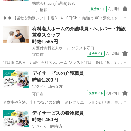
株式会社aun(介護職)1578
7月8日
提携サイト
古川橋駅
◆ ◆ 【柔軟な勤務シフト】週3・4・5日OK！有給は100％消化できま
す！ お休みは事前申請すれば柔軟に対応します。 自分らしい勤務スタ
大阪
守口市
古川橋駅
介護
有料老人ホームの介護職員・ヘルパー・施設
イル・長期的に働きたい方必見！ スキルを身につけながら、介護経験
兼務スタッフ
を積むことができま...
時給1,565円
介護付有料老人ホーム ソラスト守口
7月24日
提携サイト
守口市
守口市にある「介護付有料老人ホーム ソラスト守口」をはじめ、近隣
のグループホーム・サ高住・ショートステイなど複数介護施設を兼務
大阪
守口市
介護
デイサービスの介護職員
する介護スタッフ(パート)求人募集。 ≪ここがポイント♪≫ ★週1～5
時給1,200円
日 ライフスタイルに合わせ...
ツクイ守口南寺方
7月24日
提携サイト
守口市
※食事や入浴、排せつなどの介助 ※レクリエーションの企画、実施
※他スタッフと連携してのケア業務全般 ※送迎・添乗業務 ※各
大阪
守口市
介護
デイサービスの看護職員
種記録業務など ◆従事すべき業務の変更の範囲 なし ◆勤務場所の変
時給1,450円
更の範囲 なし ◆有期労...
ツクイ守口南寺方