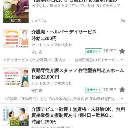
【急募/即日払い】日給1万円の除草作業🌿
列病院も近くにあり緊急時も安心・ ・ ＯＪＴもありますので、無資
面接なし / 履歴書不要！空いている日づけで検索して即
格・未経験者も安心 ≪イ...
日はたらける✨
Ad
シェアフル
介護職・ヘルパー デイサービス
時給1,200円
セントスタッフ株式会社
7月25日
提携サイト
守口市
≪デイサービスでの介護職のご案内≫ ・ 地域密着型のデイサービス
・ 8：30～17：30の1シフト ・ 週4日～でも相談可能 ・ 土曜日隔
大阪
守口市
介護
夜勤専従介護スタッフ 住宅型有料老人ホーム
週入れる方 ・ 定員18名/1日平均11～12名程度 ・ 送迎業務(添乗も
日給22,000円
含む)なし...
セントスタッフ株式会社
7月25日
提携サイト
守口市
《介護職／夜勤専門》としての具体的なお仕事内容 夜勤勤務専門とし
て、昼前～夜までのご利用者様へのサポート(介護業務)をお任せいたし
大阪
守口市
介護
介護デビュー歓迎！無資格・未経験OK、無料
ます。 【夜勤勤務の業務内容】 ・夕食に関わる業務全般(配膳、下
資格取得支援制度あり♪週4日～勤務O…
膳、服薬、食介) ・就寝ケア...
時給1,290円