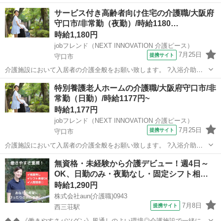
いします。 <お仕事内容> ・食事介助 ・入浴介助 ・排泄介助 ・利用
アルバイト・パート
サービス付き高齢者向け住宅の介護職/大阪府
者様の見守り ・レクリエーションのお手伝い ・簡単な介護記録の記入
守口市/非常勤（夜勤）/時給1180…
・ケアプラン作成 職員の方と一...
時給1,180円
jobフレンド（NEXT INNOVATION 介護ピース）
7月25日
提携サイト
守口市
介護施設において入居者の介護全般をお願い致します。 ?入浴介助：
入居者の着替え、入浴、洗身、洗髪等のサポート ?食事介助：入居者
大阪
守口市
介護
特別養護老人ホームの介護職/大阪府守口市/非
の摂食、服薬等のサポート ?排泄介助：入居者のトイレへの誘導、排
常勤（日勤）/時給1177円~
泄補助、オムツ交換等のサポ...
時給1,177円
jobフレンド（NEXT INNOVATION 介護ピース）
7月25日
提携サイト
守口市
介護施設において入居者の介護全般をお願い致します。 ?入浴介助：
入居者の着替え、入浴、洗身、洗髪等のサポート ?食事介助：入居者
大阪
守口市
介護
無資格・未経験から介護デビュー！週4日～
の摂食、服薬等のサポート ?排泄介助：入居者のトイレへの誘導、排
OK、日勤のみ・夜勤なし・固定シフト相…
泄補助、オムツ交換等のサポ...
時給1,290円
株式会社aun(介護職)0943
7月8日
提携サイト
西三荘駅
◆ ◆ 《働きやすさバツグン》風通しのよい環境◎介護施設で一緒に働