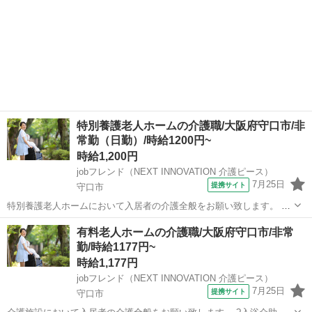
特別養護老人ホームの介護職/大阪府守口市/非
常勤（日勤）/時給1200円~
時給1,200円
jobフレンド（NEXT INNOVATION 介護ピース）
7月25日
提携サイト
守口市
特別養護老人ホームにおいて入居者の介護全般をお願い致します。 ?
入浴介助：入居者の着替え、入浴、洗身、洗髪等のサポート ?食事介
大阪
守口市
介護
有料老人ホームの介護職/大阪府守口市/非常
助：入居者の摂食、服薬等のサポート ?排泄介助：入居者のトイレへ
勤/時給1177円~
の誘導、排泄補助、オムツ交換等の...
時給1,177円
jobフレンド（NEXT INNOVATION 介護ピース）
7月25日
提携サイト
守口市