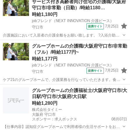
サービス付き高齢者向け住宅の介護職/大阪府
力のひとつ！ みんなが働きやすい環境づくりに注力しています。 私た
守口市/非常勤（日勤）/時給1180…
ちと一緒にお仕事始めませ...
時給1,180円
jobフレンド（NEXT INNOVATION 介護ピース）
7月25日
提携サイト
守口市
介護施設において入居者の介護全般をお願い致します。 ?入浴介助：
入居者の着替え、入浴、洗身、洗髪等のサポート ?食事介助：入居者
大阪
守口市
介護
グループホームの介護職/大阪府守口市/非常勤
の摂食、服薬等のサポート ?排泄介助：入居者のトイレへの誘導、排
（フル）/時給1177円~
泄補助、オムツ交換等のサポ...
時給1,177円
jobフレンド（NEXT INNOVATION 介護ピース）
7月25日
提携サイト
守口市
ケア21のグループホームで、介護業務を行なっていただきます。食
事・入浴・排泄等の日常生活のお手伝いのほか、バイタルチェックな
大阪
守口市
介護
グループホームの介護福祉士/大阪府守口市/大
ど体調管理、お茶を飲んだり体操したり、お歌を歌ったりする入居者
日駅/守口市/大阪府/大日駅
様を見守るのも大切なお仕事。健康面はも...
時給1,280円
株式会社タイミー
大阪府 守口市
スポンサー：求人ボックス
08月07日
【仕事内容】認知症グループホームで利用者様の生活サポートをお願