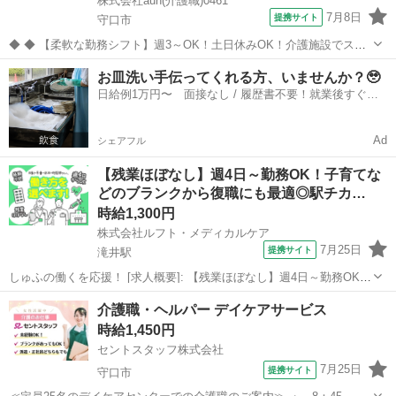
株式会社aun(介護職)0461
7月8日
提携サイト
守口市
◆ ◆ 【柔軟な勤務シフト】週3～OK！土日休みOK！介護施設でスタ
ッフ募集中 お休みは事前申請すれば柔軟に対応します。 自分らしい勤
大阪
守口市
介護
お皿洗い手伝ってくれる方、いませんか？🥹
務スタイル・長期的に働きたい方必見！ スキルを身につけながら、介
日給例1万円〜 面接なし / 履歴書不要！就業後すぐに
護経験を積むことができ...
お給料がもらえる✨
Ad
シェアフル
【残業ほぼなし】週4日～勤務OK！子育てな
どのブランクから復職にも最適◎駅チカ…
時給1,300円
株式会社ルフト・メディカルケア
7月25日
提携サイト
滝井駅
しゅふの働くを応援！ [求人概要]: 【残業ほぼなし】週4日～勤務OK！
子育てなどのブランクから復職にも最適◎駅チカで通勤楽々♪ [職種
大阪
守口市
滝井駅
介護
介護職・ヘルパー デイケアサービス
名]: 看護助手（清掃や患者様のサポート・経験不問） [勤務地・最寄
時給1,450円
駅]: 大阪府...
セントスタッフ株式会社
7月25日
提携サイト
守口市