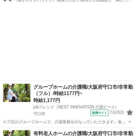
きませんか？ スタッフのサポート体制やのびのびとした職場環境も魅
大阪
守口市
西三荘駅
介護
力のひとつ！ みんなが働きやすい環境づくりに注力しています。 私た
ちと一緒にお仕事始めませ...
グループホームの介護職/大阪府守口市/非常勤
（フル）/時給1177円~
時給1,177円
jobフレンド（NEXT INNOVATION 介護ピース）
7月25日
提携サイト
守口市
ケア21のグループホームで、介護業務を行なっていただきます。食
事・入浴・排泄等の日常生活のお手伝いのほか、バイタルチェックな
大阪
守口市
介護
有料老人ホームの介護職/大阪府守口市/非常勤
ど体調管理、お茶を飲んだり体操したり、お歌を歌ったりする入居者