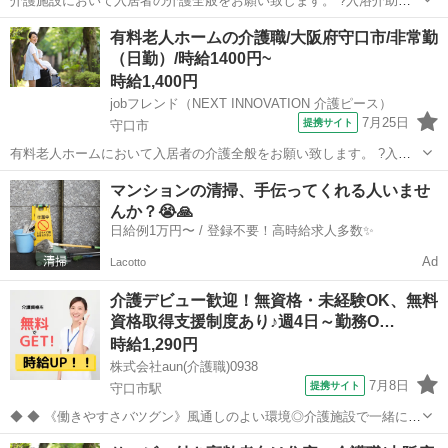
介護施設において入居者の介護全般をお願い致します。 ?入浴介助：
入居者の着替え、入浴、洗身、洗髪等のサポート ?食事介助：入居者
大阪
守口市
介護
有料老人ホームの介護職/大阪府守口市/非常勤
の摂食、服薬等のサポート ?排泄介助：入居者のトイレへの誘導、排
（日勤）/時給1400円~
泄補助、オムツ交換等のサポ...
時給1,400円
jobフレンド（NEXT INNOVATION 介護ピース）
7月25日
提携サイト
守口市
有料老人ホームにおいて入居者の介護全般をお願い致します。 ?入浴
介助：入居者の着替え、入浴、洗身、洗髪等のサポート ?食事介助：
大阪
守口市
介護
マンションの清掃、手伝ってくれる人いませ
入居者の摂食、服薬等のサポート ?排泄介助：入居者のトイレへの誘
んか？😭🙏
導、排泄補助、オムツ交換等のサポ...
日給例1万円〜 / 登録不要！高時給求人多数✨
Ad
Lacotto
介護デビュー歓迎！無資格・未経験OK、無料
資格取得支援制度あり♪週4日～勤務O…
時給1,290円
株式会社aun(介護職)0938
7月8日
提携サイト
守口市駅
◆ ◆ 《働きやすさバツグン》風通しのよい環境◎介護施設で一緒に働
きませんか？ スタッフのサポート体制やのびのびとした職場環境も魅
大阪
守口市
守口市駅
介護