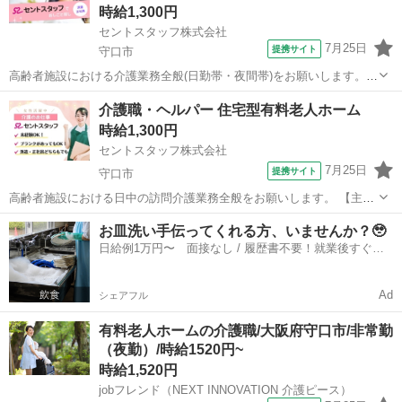
時給1,300円
セントスタッフ株式会社
7月25日
提携サイト
守口市
高齢者施設における介護業務全般(日勤帯・夜間帯)をお願いします。
【主な業務内容】 ・食事に関する業務(配膳、下膳、服薬、食事介助、
大阪
守口市
介護
介護職・ヘルパー 住宅型有料老人ホーム
口腔ケア) ・排泄介助(トイレ誘導またはオムツ交換) ・入浴に関する業
時給1,300円
務(準備、誘導、着脱...
セントスタッフ株式会社
7月25日
提携サイト
守口市
高齢者施設における日中の訪問介護業務全般をお願いします。 【主な
業務内容】 ・食事介助／排泄介助／入浴介助 ・移乗／誘導／コール対
大阪
守口市
介護
お皿洗い手伝ってくれる方、いませんか？🥹
応 ・離床介助／臥床介助 ・更衣／口腔ケア／服薬介助 ・申し送り／
日給例1万円〜 面接なし / 履歴書不要！就業後すぐに
カンファレンス ・介護記録...
お給料がもらえる✨
Ad
シェアフル
有料老人ホームの介護職/大阪府守口市/非常勤
（夜勤）/時給1520円~
時給1,520円
jobフレンド（NEXT INNOVATION 介護ピース）