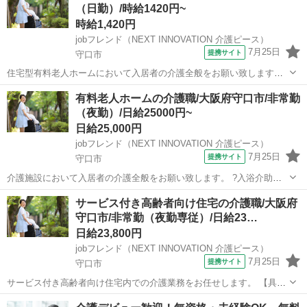
（日勤）/時給1420円~
様を見守るのも大切なお仕事。健康面はも...
時給1,420円
jobフレンド（NEXT INNOVATION 介護ピース）
7月25日
提携サイト
守口市
住宅型有料老人ホームにおいて入居者の介護全般をお願い致します。
?入浴介助：入居者の着替え、入浴、洗身、洗髪等のサポート ?食事介
大阪
守口市
介護
有料老人ホームの介護職/大阪府守口市/非常勤
助：入居者の摂食、服薬等のサポート ?排泄介助：入居者のトイレへ
（夜勤）/日給25000円~
の誘導、排泄補助、オムツ交換等...
日給25,000円
jobフレンド（NEXT INNOVATION 介護ピース）
7月25日
提携サイト
守口市
介護施設において入居者の介護全般をお願い致します。 ?入浴介助：
入居者の着替え、入浴、洗身、洗髪等のサポート ?食事介助：入居者
大阪
守口市
介護
サービス付き高齢者向け住宅の介護職/大阪府
の摂食、服薬等のサポート ?排泄介助：入居者のトイレへの誘導、排
守口市/非常勤（夜勤専従）/日給23…
泄補助、オムツ交換等のサポ...
日給23,800円
jobフレンド（NEXT INNOVATION 介護ピース）
7月25日
提携サイト
守口市
サービス付き高齢者向け住宅内での介護業務をお任せします。 【具体
的には…】 ・利用者様の身体介護（食事・排泄・入浴など） ・ベッド
大阪
守口市
介護