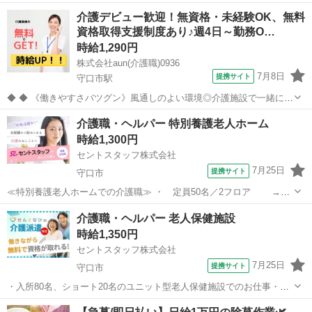
介護デビュー歓迎！無資格・未経験OK、無料
資格取得支援制度あり♪週4日～勤務O…
時給1,290円
株式会社aun(介護職)0936
7月8日
提携サイト
守口市駅
◆ ◆ 《働きやすさバツグン》風通しのよい環境◎介護施設で一緒に働
きませんか？ スタッフのサポート体制やのびのびとした職場環境も魅
大阪
守口市
守口市駅
介護
介護職・ヘルパー 特別養護老人ホーム
力のひとつ！ みんなが働きやすい環境づくりに注力しています。 私た
時給1,300円
ちと一緒にお仕事始めませ...
セントスタッフ株式会社
7月25日
提携サイト
守口市
≪特別養護老人ホームでの介護職≫ ・ 定員50名／2フロア →配
属はフロア固定となります！ ・ 介護職／派遣のおしごと ・ 早・
大阪
守口市
介護
介護職・ヘルパー 老人保健施設
日・遅・夜 →勤務日数、希望シフトご相談ください ≪お仕事内容
時給1,350円
≫ 特別養護老人ホーム...
セントスタッフ株式会社
7月25日
提携サイト
守口市
・入所80名、ショート20名のユニット型老人保健施設でのお仕事・
・ 2014年ＯＰＥＮのきれいな施設です・ ・ 夜間も看護師常駐！系
大阪
守口市
介護