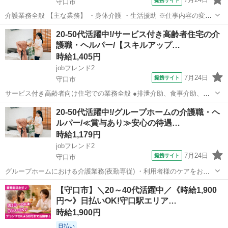
提携サイト
守口市
介護業務全般 【主な業務】 ・身体介護 ・生活援助 ※仕事内容の変
更：なし アルバイト,パート ・交通費支給あり ・車通勤可、駐車場あ
大阪
守口市
介護
20-50代活躍中!/サービス付き高齢者住宅の介
り ・教育体制/研修（OJTにて丁寧に指導いたします） 20-50代活躍中!
護職・ヘルパー/【スキルアップ…
【必須...
時給1,405円
jobフレンド2
7月24日
提携サイト
守口市
サービス付き高齢者向け住宅での業務全般 ●排泄介助、食事介助、服
薬介助 ●入浴・身体の清拭・部分浴 ●更衣・洗面・整容 ●起床・就寝
大阪
守口市
介護
20-50代活躍中!/グループホームの介護職・ヘ
介助 ●清掃 アルバイト,パート ・社会保険完備 ・交通費支給 ・資格取
ルパー/≪賞与あり≫安心の待遇…
得お祝い金制度あ...
時給1,179円
jobフレンド2
7月24日
提携サイト
守口市
グループホームにおける介護業務(夜勤専従) ・利用者様のケアをお任
せします。 ・身体介護・生活援助・夜間見守り業務等 ※月の夜勤は10
大阪
守口市
介護
【守口市】＼20～40代活躍中／《時給1,900
～11回が目安 近隣施設への応援に行っていただく場合もございます。
円〜》日払いOK!守口駅エリア…
車通勤OK/高収入/資...
時給1,900円
日払い