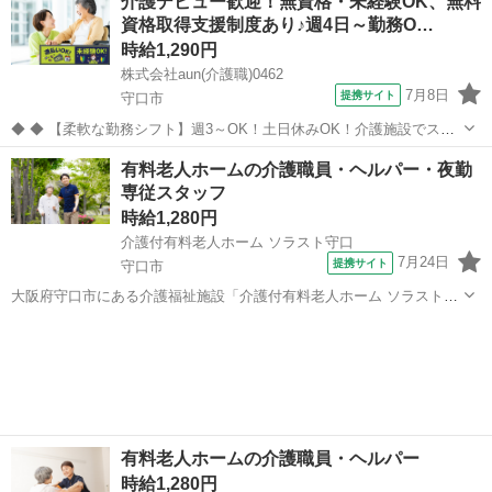
介護デビュー歓迎！無資格・未経験OK、無料
や車イスへの移動に関する支援 ・レクリエーションの計画・実施 ・身
資格取得支援制度あり♪週4日～勤務O…
の回りのお世話 ...
時給1,290円
株式会社aun(介護職)0462
7月8日
提携サイト
守口市
◆ ◆ 【柔軟な勤務シフト】週3～OK！土日休みOK！介護施設でスタ
ッフ募集中 お休みは事前申請すれば柔軟に対応します。 自分らしい勤
大阪
守口市
介護
有料老人ホームの介護職員・ヘルパー・夜勤
務スタイル・長期的に働きたい方必見！ スキルを身につけながら、介
専従スタッフ
護経験を積むことができ...
時給1,280円
介護付有料老人ホーム ソラスト守口
7月24日
提携サイト
守口市
大阪府守口市にある介護福祉施設「介護付有料老人ホーム ソラスト守
口」で夜勤専門の介護スタッフ(パート)求人募集。 少ない日数で効率
大阪
守口市
介護
的に稼げる、夜勤専門の介護のお仕事です♪ ★少ない勤務日数で稼げ
る 1回の夜勤で、日収28,...
有料老人ホームの介護職員・ヘルパー
時給1,280円