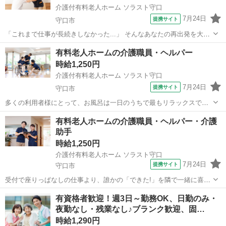
介護付有料老人ホーム ソラスト守口
7月24日
提携サイト
守口市
「これまで仕事が長続きしなかった...」 そんなあなたの再出発を大阪
府守口市の介護福祉施設「介護付き有料老人ホームソラスト守口」は
大阪
守口市
介護
有料老人ホームの介護職員・ヘルパー
全力で応援します! ▼介護のお仕事は、力任せの重労働ではありませ
時給1,250円
ん。 施設内のフロアを移動し...
介護付有料老人ホーム ソラスト守口
7月24日
提携サイト
守口市
多くの利用者様にとって、お風呂は一日のうちで最もリラックスでき
る、心待ちにしている時間です。大阪府守口市にある「介護付有料老
大阪
守口市
介護
有料老人ホームの介護職員・ヘルパー・介護
人ホーム ソラスト守口」で、そんな「至福のひととき」を演出する入
助手
浴専門介護スタッフ(パート・アルバイ...
時給1,250円
介護付有料老人ホーム ソラスト守口
7月24日
提携サイト
守口市
受付で座りっぱなしの仕事より、誰かの「できた!」を隣で一緒に喜び
たい!そんな1日が理想なら、ここはあなたにピッタリです。 これまで
大阪
守口市
介護
有資格者歓迎！週3日～勤務OK、日勤のみ・
のカフェやホテルなどの接客現場で培ってきた「明るい声掛け」や
夜勤なし・残業なし♪ブランク歓迎、固…
「周囲を元気にする力」。それは入居...
時給1,290円