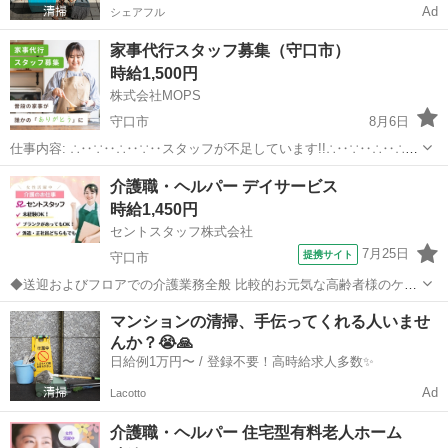
Ad
シェアフル
家事代行スタッフ募集（守口市）
時給1,500円
株式会社MOPS
守口市
8月6日
仕事内容: ∴‥∵‥∴‥∵‥スタッフが不足しています!!∴‥∵‥∴‥∴‥
∵ 現在、お客様から多数のご依頼をいただいておりスタッフが不足し
大阪
守口市
ホームヘルパー
スタッフ
介護職・ヘルパー デイサービス
ています 大手の家事代行で仕事が入らなくなったという方はぜひ！ カ
時給1,450円
ジママ（ ht...
セントスタッフ株式会社
7月25日
提携サイト
守口市
◆送迎およびフロアでの介護業務全般 比較的お元気な高齢者様のケア
をお願いします。 【主な業務内容】 ・利用者の送迎 ・フロア内の移
大阪
守口市
介護
マンションの清掃、手伝ってくれる人いませ
動介助 ・運動の指導(補助) ・入浴・トイレ介助(必要に応じて) ・タブ
んか？😭🙏
レットによる記録入力...
日給例1万円〜 / 登録不要！高時給求人多数✨
Ad
Lacotto
介護職・ヘルパー 住宅型有料老人ホーム