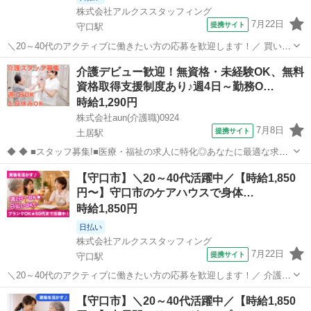
株式会社アルクススタッフィング
7月22日
提携サイト
守口駅
＼20～40代のアクティブに働きたい方の応募を歓迎します！／ 買い物
や散歩のサポートなど 守口市の施設 介護老人福祉施設 AR ** *・シフ
大阪
守口市
守口駅
介護
介護デビュー歓迎！無資格・未経験OK、無料
ト制 週2日～OKで家庭と両立しやすい職場?* *・お仕事にブランクの
資格取得支援制度あり♪週4日～勤務O…
ある方も...
時給1,290円
株式会社aun(介護職)0924
7月8日
提携サイト
土居駅
◆ ◆ ■スタッフ募集!■医療・福祉の求人に特化◎あなたに最適な求人
をご紹介♪ 地域密着型の派遣会社です。 医療や福祉の現場に太いパイ
大阪
守口市
土居駅
介護
【守口市】＼20～40代活躍中／【時給1,850
プを持ち、より厳選したお仕事情報をお届けしています! まずはあなた
円〜】守口市のケアハウスで身体…
の希望をお聞かせくだ...
時給1,850円
日払い
株式会社アルクススタッフィング
7月22日
提携サイト
守口駅
＼20～40代のアクティブに働きたい方の応募を歓迎します！／ 介護福
祉士、初任者研修 守口市 少人数の ケアハウス AR 《週2日～/即日勤
大阪
守口市
守口駅
介護
【守口市】＼20～40代活躍中／【時給1,850
務可/履歴書不要でスピーディーなお仕事探し》 ・日勤、夜勤、曜日固