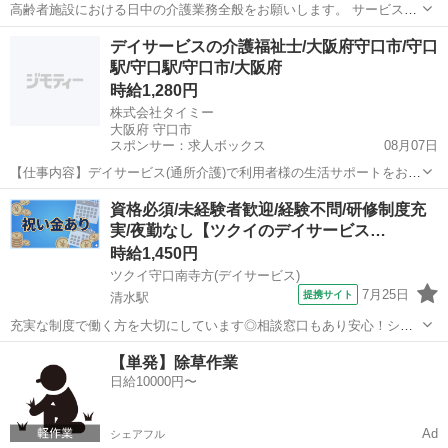
高齢者施設における日中の介護業務全般をお願いします。 サービス付
き高齢者向け住宅にご入居の方に対する訪問介護の業務全般となりま
大阪
守口市
介護
デイサービスの介護福祉士/大阪府守口市/守口
す。 【主な業務内容】 ・食事介助／排泄介助／入浴介助 ・移乗／誘
駅/守口駅/守口市/大阪府
導／コール対応 ・離床介助／臥...
時給1,280円
株式会社タイミー
大阪府 守口市
スポンサー：求人ボックス
08月07日
【仕事内容】デイサービス(通所介護)で利用者様の生活サポートをお願
いします。 <お仕事内容> ・食事介助 ・入浴介助 ・排泄介助 ・利用
アルバイト・パート
資格必須/未経験者歓迎/経験不問/研修制度充
者様の見守り ・レクリエーションのお手伝い ・簡単な介護記録の記入
実/夜勤なし【ツクイのデイサービス…
・ケアプラン作成 職員の方...
時給1,450円
ツクイ守口南寺方(デイサービス)
7月25日
提携サイト
清水駅
充実な制度で働く方を大切にしています◎相談窓口もあり安心！シフ
ト勤務で働きやすさ抜群の環境です。 ★☆ 働きやすいメリット多数
大阪
守口市
清水駅
介護
【単発】除草作業
★☆ ＼＼サービス・職種の魅力／／ デイサービスでお客様の生活に寄
日給10000円〜
り添い、ゆっくりと時間をか...
Ad
シェアフル