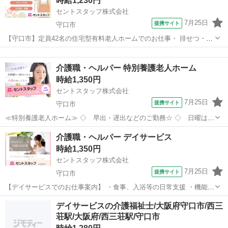
時給1,230円
ちと一緒にお仕事始めませ...
セントスタッフ株式会社
7月25日
提携サイト
守口市
【守口市】定員42名の住宅型有料老人ホームでのお仕事・ 排せつ・食
事・入浴などの身体介助、お掃除・洗濯などの生活援助 その他、付随
大阪
守口市
介護
する介護業務 《イチオシポイント》 ・ マンツーマンで訪問介護で介
介護職・ヘルパー 特別養護老人ホーム
護サービスを提供します ・...
時給1,350円
セントスタッフ株式会社
7月25日
提携サイト
守口市
≪特別養護老人ホーム≫ ◇ 早出・遅出などのご勤務☆ ◇ 日曜は完
全お休み☆ ≪イチオシポイント≫ ◆ モノレール・谷町線の大日駅よ
大阪
守口市
介護
介護職・ヘルパー デイサービス
り徒歩圏内♪ ◆ 弊社スタッフも多数活躍中で、働きやすいと評判で
時給1,350円
す☆ ◆ 資格をお持ちでな...
セントスタッフ株式会社
7月25日
提携サイト
守口市
【デイサービスでのお仕事案内】 ・食事、入浴等の日常支援 ・機能訓
練(運動)の提供 ・レクリエーション など 【施設概要】 平均介護度
大阪
守口市
介護
デイサービスの介護福祉士/大阪府守口市/西三
2.5！(日によって変動します) 定員45名のデイサービスですが、 少ない
荘駅/大阪府/西三荘駅/守口市
日で20名前後...