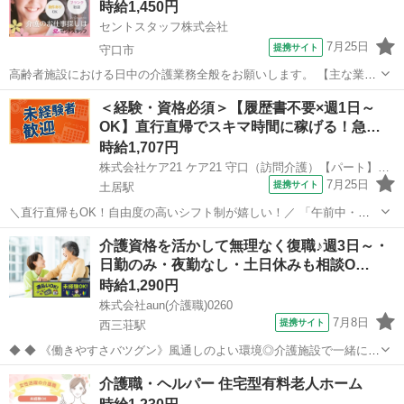
時給1,450円
セントスタッフ株式会社
7月25日
提携サイト
守口市
高齢者施設における日中の介護業務全般をお願いします。 【主な業務
内容】 ・食事介助／排泄介助／入浴介助 ・移乗／誘導／コール対応
大阪
守口市
介護
＜経験・資格必須＞【履歴書不要×週1日～
・離床介助／臥床介助 ・更衣／口腔ケア／服薬介助 ・申し送り／カン
OK】直行直帰でスキマ時間に稼げる！急…
ファレンス ・介護記録の記...
時給1,707円
株式会社ケア21 ケア21 守口（訪問介護）【パート】登録ヘルパー_21
7月25日
提携サイト
土居駅
＼直行直帰もOK！自由度の高いシフト制が嬉しい！／ 「午前中・午
後だけ」「フルタイム週3日」「1日30分」 「1日3時間の週5日」など
大阪
守口市
土居駅
介護
介護資格を活かして無理なく復職♪週3日～・
少しでも空いた時間を活用し、 資格を活かして働きたい方にピッタリ
日勤のみ・夜勤なし・土日休みも相談O…
のお仕事です また、...
時給1,290円
株式会社aun(介護職)0260
7月8日
提携サイト
西三荘駅
◆ ◆ 《働きやすさバツグン》風通しのよい環境◎介護施設で一緒に働
きませんか？ スタッフのサポート体制やのびのびとした職場環境も魅
大阪
守口市
西三荘駅
介護
介護職・ヘルパー 住宅型有料老人ホーム
力のひとつ！ みんなが働きやすい環境づくりに注力しています。 私た