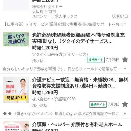
時給1,280円
株式会社タイミー
大阪府 守口市
スポンサー：求人ボックス
08月07日
【仕事内容】デイサービス(通所介護)で利用者様の生活サポートをお願
いします。 <お仕事内容> ・食事介助 ・入浴介助 ・排泄介助 ・利用
アルバイト・パート
免許必須/未経験者歓迎/経験不問/研修制度充
者様の見守り ・レクリエーションのお手伝い ・簡単な介護記録の記入
実/夜勤なし【ツクイのデイサービス…
・ケアプラン作成 職員の方...
時給1,200円
ツクイ守口南寺方(デイサービス)
7月25日
提携サイト
清水駅
自分らしいキャリア形成が可能です。異なるフィールドで活躍も可！
資格取得支援も整っています。 ★☆ 働きやすいメリット多数 ★☆ ＼
大阪
守口市
清水駅
介護
介護デビュー歓迎！無資格・未経験OK、無料
＼サービス・職種の魅力／／ 「今私たちに求められていることは何だ
資格取得支援制度あり♪週4日～勤務O…
ろう」「どんな工夫をしたら...
時給1,290円
株式会社aun(介護職)0930
7月8日
提携サイト
森小路駅
◆ ◆ 《働きやすさバツグン》風通しのよい環境◎介護施設で一緒に働
きませんか？ スタッフのサポート体制やのびのびとした職場環境も魅
大阪
守口市
森小路駅
介護
介護職・ヘルパー 介護付き有料老人ホーム
力のひとつ！ みんなが働きやすい環境づくりに注力しています。 私た