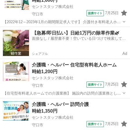
時給1,600円
ちと一緒にお仕事始めませ...
セントスタッフ株式会社
7月25日
提携サイト
守口市
【2022年12～2023年1月の期間限定求人です】 介護付き有料老人ホー
ムでのお仕事案内 定員：48名 介護職/派遣 時給1,600円 早出(7時～16
大阪
守口市
介護
【急募/即日払い】日給1万円の除草作業🌿
時)日勤(9時～18時)遅出(10時～19時) 上記の3シフトにて...
面接なし / 履歴書不要！空いている日づけで検索して即
日はたらける✨
Ad
シェアフル
介護職・ヘルパー 住宅型有料老人ホーム
時給1,200円
セントスタッフ株式会社
7月25日
提携サイト
守口市
【住宅型有料老人ホームでの介護業務】 施設内の訪問介護業務とし
て、掃除、洗濯、買い出しなどの生活援助 食事介助、入浴介助、排泄
大阪
守口市
介護
介護職・ヘルパー 訪問介護
介助などの身体介助をお願いします。 【施設情報】 ・全38室 【ここ
時給1,350円
がポイント】 ・9：00～...
セントスタッフ株式会社
7月25日
提携サイト
守口市