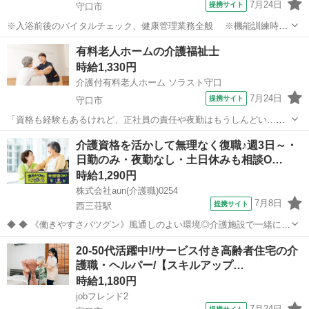
7月24日
提携サイト
守口市
※入浴前後のバイタルチェック、健康管理業務全般 ※機能訓練時の
補助業務 ※他スタッフと連携してのケア業務全般 ※各種記録業務
大阪
守口市
介護
有料老人ホームの介護福祉士
など ◆従事すべき業務の変更の範囲 なし ◆勤務場所の変更の範囲
時給1,330円
なし ◆有期労働契約を更新...
介護付有料老人ホーム ソラスト守口
7月24日
提携サイト
守口市
「資格も経験もあるけれど、正社員の責任や夜勤はもうしんどい…」
「親のサポートや自分の体調を優先しながら、キャリアを活かした
大阪
守口市
介護
介護資格を活かして無理なく復職♪週3日～・
い」 そんな40代・50代の介護福祉士さん必見!「介護付有料老人ホー
日勤のみ・夜勤なし・土日休みも相談O…
ム ソラスト守口」で介護職パート...
時給1,290円
株式会社aun(介護職)0254
7月8日
提携サイト
西三荘駅
◆ ◆ 《働きやすさバツグン》風通しのよい環境◎介護施設で一緒に働
きませんか？ スタッフのサポート体制やのびのびとした職場環境も魅
大阪
守口市
西三荘駅
介護
20-50代活躍中!/サービス付き高齢者住宅の介
力のひとつ！ みんなが働きやすい環境づくりに注力しています。 私た
護職・ヘルパー/【スキルアップ…
ちと一緒にお仕事始めませ...
時給1,180円
jobフレンド2
7月24日