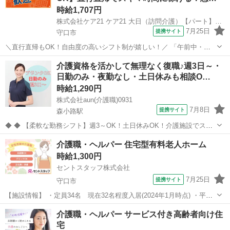
時給1,707円
株式会社ケア21 ケア21 大日（訪問介護）【パート】登録ヘルパー_120
7月25日
提携サイト
守口市
＼直行直帰もOK！自由度の高いシフト制が嬉しい！／ 「午前中・午
後だけ」「フルタイム週3日」「1日30分」 「1日3時間の週5日」など
大阪
守口市
介護
介護資格を活かして無理なく復職♪週3日～・
少しでも空いた時間を活用し、 資格を活かして働きたい方にピッタリ
日勤のみ・夜勤なし・土日休みも相談O…
のお仕事です また、...
時給1,290円
株式会社aun(介護職)0931
7月8日
提携サイト
森小路駅
◆ ◆ 【柔軟な勤務シフト】週3～OK！土日休みOK！介護施設でスタ
ッフ募集中 お休みは事前申請すれば柔軟に対応します。 自分らしい勤
大阪
守口市
森小路駅
介護
介護職・ヘルパー 住宅型有料老人ホーム
務スタイル・長期的に働きたい方必見！ スキルを身につけながら、介
時給1,300円
護経験を積むことができ...
セントスタッフ株式会社
7月25日
提携サイト
守口市
【施設情報】 ・定員34名 現在32名程度入居(2024年1月時点) ・平均
介護度3.8 ・早出：2名 日勤：1名 遅出1名 【業務内容】 ・入浴/排
大阪
守口市
介護
介護職・ヘルパー サービス付き高齢者向け住
せつ/移乗介助等の身体介護メイン ・掃除/洗濯/シーツ交換/買い物代行
宅
等...