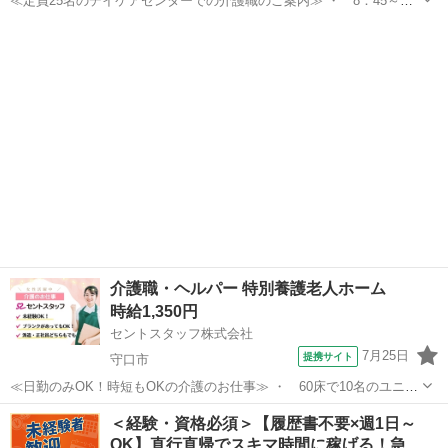
≪定員25名のデイケアセンターでの介護職のご案内≫ ・ 8：45～
16：45の7時間固定のお仕事です・ ・ 日曜は完全お休み・ママさん
大阪
守口市
介護
介護士さんにぴったりの求人です ・ 扶養内をご希望の方もご相談下
さい ≪イチオシポイント...
介護職・ヘルパー 特別養護老人ホーム
時給1,350円
セントスタッフ株式会社
7月25日
提携サイト
守口市
≪日勤のみOK！時短もOKの介護のお仕事≫ ・ 60床で10名のユニッ
ト型固定の特別養護老人ホームです・ ・ 日勤のみや時間の短縮のご
大阪
守口市
介護
＜経験・資格必須＞【履歴書不要×週1日～
相談も下さい週3日～でもOK ・ 同時に正社員求人もございます・
OK】直行直帰でスキマ時間に稼げる！急…
様々な年齢層の方が活躍され...