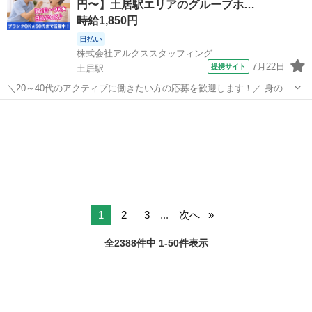
円〜】土居駅エリアのグループホ…
定など、ご希望...
時給1,850円
日払い
株式会社アルクススタッフィング
7月22日
提携サイト
土居駅
＼20～40代のアクティブに働きたい方の応募を歓迎します！／ 身の回
りのお世話など(介護) 週2日で家庭と両立できる グループホーム AR
大阪
守口市
土居駅
介護
《柔軟シフトで無理なく働ける♪ ・子育てや家庭と両立したい方にぴ
ったり ・日勤/...
1
2
3
...
次へ
全2388件中 1-50件表示