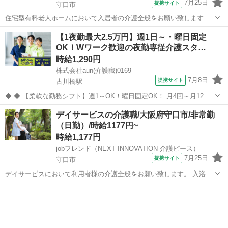
7月25日
提携サイト
守口市
住宅型有料老人ホームにおいて入居者の介護全般をお願い致します。
?入浴介助：入居者の着替え、入浴、洗身、洗髪等のサポート ?食事介
大阪
守口市
介護
【1夜勤最大2.5万円】週1日～・曜日固定
助：入居者の摂食、服薬等のサポート ?排泄介助：入居者のトイレへ
OK！Wワーク歓迎の夜勤専従介護スタ…
の誘導、排泄補助、オムツ交換等...
時給1,290円
株式会社aun(介護職)0169
7月8日
提携サイト
古川橋駅
◆ ◆ 【柔軟な勤務シフト】週1～OK！曜日固定OK！ 月4回～月12回
まで、働きたい日数はご相談ください！ 自分らしい勤務スタイル・長
大阪
守口市
古川橋駅
介護
デイサービスの介護職/大阪府守口市/非常勤
期的に働きたい方必見！ 【職場環境良好】ブランク可◎20～40代が活
（日勤）/時給1177円~
躍中！ 在籍す...
時給1,177円
jobフレンド（NEXT INNOVATION 介護ピース）
7月25日
提携サイト
守口市
デイサービスにおいて利用者様の介護全般をお願い致します。 入浴介
助：利用者様の着替え、入浴、洗身、洗髪等のサポート 食事介助：利
大阪
守口市
介護
用者様の摂食、服薬等のサポート 排泄介助：利用者様のトイレへの誘
導、排泄補助、オムツ交換等のサポ...