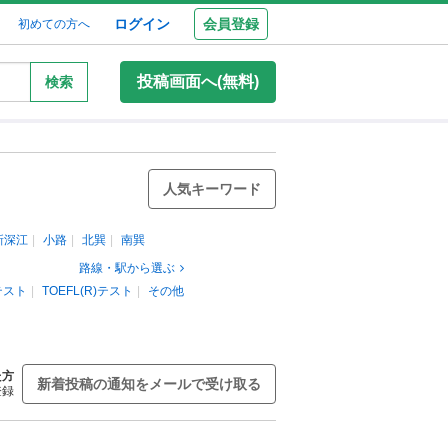
ログイン
会員登録
初めての方へ
投稿画面へ(無料)
検索
人気キーワード
新深江
小路
北巽
南巽
路線・駅から選ぶ
)テスト
TOEFL(R)テスト
その他
た方
新着投稿の通知をメールで受け取る
登録