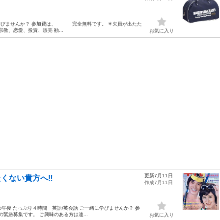
に学びませんか？ 参加費は、 完全無料です。 ✴️欠員が出たた
教、恋愛、投資、販売 勧...
お気に入り
更新7月11日
くない貴方へ‼️
作成7月11日
の午後 たっぷり４時間 英語/英会話 ご一緒に学びませんか？ 参
急募集です。 ご興味のある方は連...
お気に入り