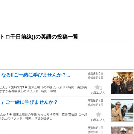
メトロ千日前線))の英語の投稿一覧
更新8月5日
る‼️ご一緒に学びませんか？...
作成8月5日
んか？無料です‼️🌟 週末土曜日の午後 たっぷり４時間 英語/英
1
ますが有料級以上のメソッド、時間、環境...
お気に入り
更新8月4日
‼️」ご一緒に学びませんか？
作成8月4日
んか？🌟 週末土曜日の午後 たっぷり４時間 英語/英会話 ご一緒
以上のメソッド、時間、環境を提供し...
お気に入り
更新8月3日
️
作成8月3日