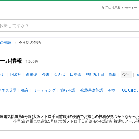
地元の掲示板 ジモティー
府の英語
今里駅の英語
クール情報
全260件
玉川
阿波座
西長堀
桜川
なんば
日本橋
谷町九丁目
鶴橋
今里
ジネス英語
発音
リーディング
旅行英語
英語/基礎英語
英検
TOEIC(R
高速電気軌道第5号線(大阪メトロ千日前線))の英語でお探しの投稿が見つからなかっ
今里(高速電気軌道第5号線(大阪メトロ千日前線))の英語の新着通知メール