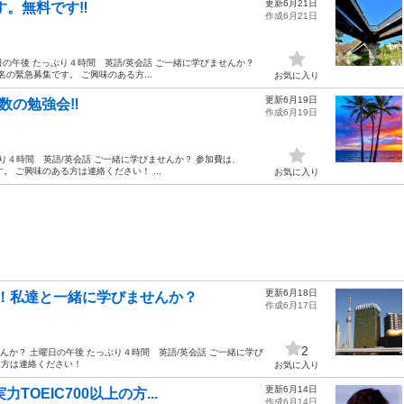
更新6月21日
。無料です‼️
作成6月21日
曜日の午後 たっぷり４時間 英語/英会話 ご一緒に学びませんか？
緊急募集です。 ご興味のある方...
お気に入り
更新6月19日
数の勉強会‼️
作成6月19日
ぷり４時間 英語/英会話 ご一緒に学びませんか？ 参加費は、
 ご興味のある方は連絡ください！ ...
お気に入り
更新6月18日
方!！私達と一緒に学びませんか？
作成6月17日
2
んか？ 土曜日の午後 たっぷり４時間 英語/英会話 ご一緒に学び
方は連絡ください！
お気に入り
更新6月14日
TOEIC700以上の方...
作成6月14日