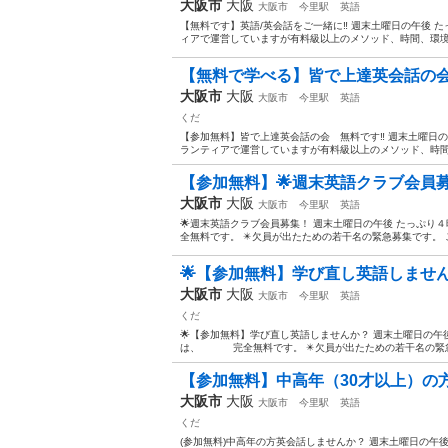
大阪市
大阪
大阪市
今里駅
英語
【無料です】英語/英会話をご一緒に‼️ 週末土曜日の午後 た
ィアで運営していますが有料級以上のメソッド、時間、環境
【無料で学べる】皆で上達英会話の会‼
大阪市
大阪
大阪市
今里駅
英語
くだ
【参加無料】皆で上達英会話の会 無料です‼️ 週末土曜日の
ランティアで運営していますが有料級以上のメソッド、時間
【参加無料】🌟週末英語クラブ会員
大阪市
大阪
大阪市
今里駅
英語
🌟週末英語クラブ会員募集！ 週末土曜日の午後 たっぷ
全無料です。 ✴️欠員が出たための若干名の緊急募集です。 ご
🌟【参加無料】学び直し英語しませ
大阪市
大阪
大阪市
今里駅
英語
くだ
🌟【参加無料】学び直し英語しませんか？ 週末土曜日の午
は、 完全無料です。 ✴️欠員が出たための若干名の緊急募
【参加無料】中高年（30才以上）の
大阪市
大阪
大阪市
今里駅
英語
くだ
(参加無料)中高年の方英会話しませんか？ 週末土曜日の午後