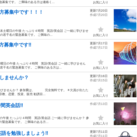
集です。 ご興味のある方は連絡く...
お気に入り
更新7月20日
る方募集中です！！！
作成7月20日
週末土曜日の午後 たっぷり４時間 英語/英会話 ご一緒に学びませ
若干名の緊急募集です。 ご興味の...
お気に入り
更新7月17日
募集中です‼️
作成7月17日
曜日の午後 たっぷり４時間 英語/英会話 ご一緒に学びません
干名の緊急募集です。 ご興味のある方は...
お気に入り
更新7月16日
強しませんか？
作成7月15日
に学びませんか？ 参加費は、 完全無料です。 ✴️欠員が出たた
教、恋愛、投資、販売 勧誘目...
お気に入り
作成7月13日
間英会話‼️
日の午後 たっぷり４時間 英語/英会話 ご一緒に学びませんか？ 参
急募集です。 ご興味のある方...
お気に入り
更新7月11日
語を勉強しましょう‼️
作成7月11日