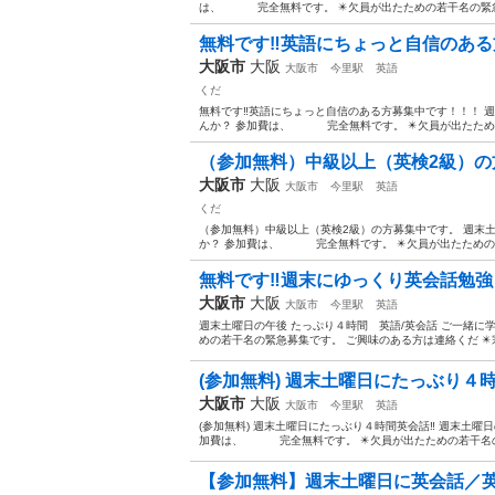
は、 完全無料です。 ✴️欠員が出たための若干名の緊急募
無料です‼️英語にちょっと自信のあ
大阪市
大阪
大阪市
今里駅
英語
くだ
無料です‼️英語にちょっと自信のある方募集中です！！！ 
んか？ 参加費は、 完全無料です。 ✴️欠員が出たための
（参加無料）中級以上（英検2級）の方
大阪市
大阪
大阪市
今里駅
英語
くだ
（参加無料）中級以上（英検2級）の方募集中です。 週末土
か？ 参加費は、 完全無料です。 ✴️欠員が出たための若
無料です‼️週末にゆっくり英会話勉
大阪市
大阪
大阪市
今里駅
英語
週末土曜日の午後 たっぷり４時間 英語/英会話 ご一緒
めの若干名の緊急募集です。 ご興味のある方は連絡くだ ✴️宗
(参加無料) 週末土曜日にたっぶり４時
大阪市
大阪
大阪市
今里駅
英語
(参加無料) 週末土曜日にたっぶり４時間英会話‼️ 週末土曜
加費は、 完全無料です。 ✴️欠員が出たための若干名の緊
【参加無料】週末土曜日に英会話／英