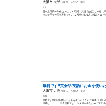
大阪市
大阪
大阪市
今里駅
英語
くだ
週末土曜日の午後 たっぷり４時間 英語/英会話 ご一緒
めの若干名の緊急募集です。 ご興味のある方は連絡くだ ✴️宗
無料です‼️英会話/英語にお金を使いた
大阪市
大阪
大阪市
今里駅
英語
お金
無料です‼️英会話/英語にお金を使いたくない方募集 土曜日
加費は、 完全無料です。 ✴️欠員が出たための若干名の緊