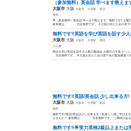
（参加無料）英会話 学べます教えます
大阪市
大阪
大阪市
今里駅
英語
無料
🌟（参加無料）英会話 学べます教えます。無料です‼️ 土
参加費は、 完全無料です。 ✴️欠員が出たための若干名の
無料です‼️英語を学び英語を話す少人
大阪市
大阪
大阪市
今里駅
英語
少人数
英語を学び英語を話す少人数の勉強会 土曜日の午後 たっ
完全無料です。 ✴️欠員が出たための若干名の緊急募集です。
無料です‼️英語/英会話 少し出来る
大阪市
大阪
大阪市
今里駅
英語
無料
無料です‼️英語/英会話少し出来る方！私達と一緒に学びませ
ませんか？ 参加費は、 完全無料です。 ご興味のある
無料です‼️🌟実力英検2級以上または実力