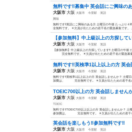
無料です‼️募集中 英会話にご興味の
大阪市
大阪
大阪市
今里駅
英語
興味
無料です‼️英語にご興味のある方 土曜日の午後 たっぷり
全無料です。 ✴️欠員が出たための若干名の緊急募集です。 ご
【参加無料】中上級以上の方探してい
大阪市
大阪
大阪市
今里駅
英語
【参加無料】中上級以上の方探しています‼️ 土曜日の午後 
完全無料です。 ✴️欠員が出たための若干名の緊急募集で
無料です‼️英検準1以上以上の方 英
大阪市
大阪
大阪市
今里駅
英語
無料です‼️英検準1以上以上の方 英会話しませんか？ 土曜
加費は、 完全無料です。 ✴️欠員が出たための若干名の緊
TOEIC700以上の方 英会話しません
大阪市
大阪
大阪市
今里駅
英語
TOEIC
無料です‼️TOEIC700以上以上の方 英会話しませんか？
参加費は、 完全無料です。 ✴️欠員が出たための若干名の
英会話を楽しもう‼️参加無料です‼️
大阪市
大阪
大阪市
今里駅
英語