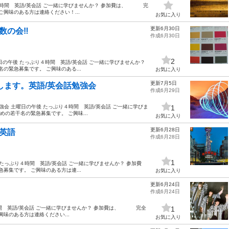
ぷり４時間 英語/英会話 ご一緒に学びませんか？ 参加費は、 完
ご興味のある方は連絡ください！...
お気に入り
更新6月30日
の会‼️
作成6月30日
2
曜日の午後 たっぷり４時間 英語/英会話 ご一緒に学びませんか？
緊急募集です。 ご興味のある...
お気に入り
更新7月5日
します。英語/英会話勉強会
作成6月29日
強会 土曜日の午後 たっぷり４時間 英語/英会話 ご一緒に学びま
1
の若干名の緊急募集です。 ご興味...
お気に入り
更新6月28日
／英語
作成6月28日
1
後 たっぷり４時間 英語/英会話 ご一緒に学びませんか？ 参加費
集です。 ご興味のある方は連...
お気に入り
更新6月24日
作成6月24日
り４時間 英語/英会話 ご一緒に学びませんか？ 参加費は、 完全
1
興味のある方は連絡ください...
お気に入り