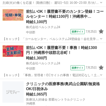
主婦(夫)の働くを応援！ [勤務日数]： 週5日~5日 16:00~23:00 月/火/水/
木/金 [勤務地・最寄駅]： 沖縄県那覇市与儀周辺の病院 株式会社ルフ
沖縄
那覇市
受付
前払いOK！履歴書不要のカンタン登録！コー
ト・メディカルケア 安里駅徒歩15分 [職種名]：病院で...
ルセンター！時給1100円！沖縄県中…
時給1,100円
株式会社ベルシステム24
7月25日
提携サイト
中頭郡
【キャッチ】 「コールセンター」ベルシステム24登録会！会社見学会
あり！仕事紹介！未経験歓迎！車通勤可 【コメント】 ベルシステム24
沖縄
中頭郡
電話対応
前払いOK！履歴書不要！事務！時給1300
なら前払い＆履歴書不要！ 勤務時間や働き方など、あなたのライフス
円！沖縄県中頭郡北谷町！
タイルに合わせたお仕事を...
時給1,300円
株式会社ベルシステム24
7月25日
提携サイト
中頭郡
【キャッチ】 「事務」管理者！ECサイトの事務！電話対応なし！土日
祝休み！18:00退社 【コメント】 ベルシステム24には経験や資格一切
沖縄
中頭郡
一般事務
クリニックの医療事務/奥武山公園駅/無資格
不問のお仕事も多数(^^♪ ＃扶養内・Wワーク ＃週2のスキマワーク ＃1
OK/日祝休み
日4時間...
時給1,065円
医療法人好縁会 那覇セントラルクリニック
沖縄県