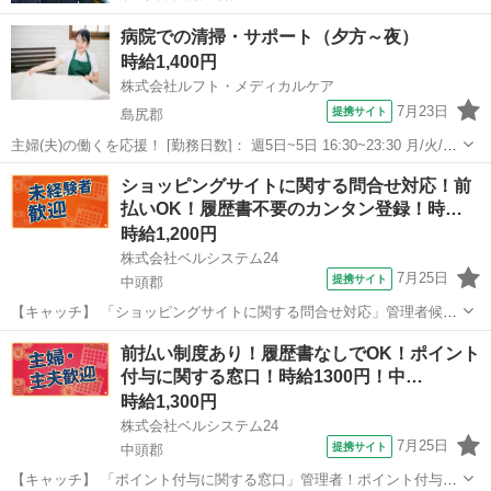
病院での清掃・サポート（夕方～夜）
時給1,400円
株式会社ルフト・メディカルケア
7月23日
提携サイト
島尻郡
主婦(夫)の働くを応援！ [勤務日数]： 週5日~5日 16:30~23:30 月/火/水/
木/金 [勤務地・最寄駅]： 沖縄県島尻郡与那原町与那原周辺の病院 株
沖縄
島尻郡
受付
ショッピングサイトに関する問合せ対応！前
式会社ルフト・メディカルケア [職種名]：病院での清掃...
払いOK！履歴書不要のカンタン登録！時…
時給1,200円
株式会社ベルシステム24
7月25日
提携サイト
中頭郡
【キャッチ】 「ショッピングサイトに関する問合せ対応」管理者候
補！未経験歓迎！車通勤OK！服装自由！北谷町北谷エリア 【コメン
沖縄
中頭郡
電話対応
前払い制度あり！履歴書なしでOK！ポイント
ト】 ベルシステム24なら前払い＆履歴書不要！ 勤務時間や働き方な
付与に関する窓口！時給1300円！中…
ど、あなたのライフスタイルに合...
時給1,300円
株式会社ベルシステム24
7月25日
提携サイト
中頭郡
【キャッチ】 「ポイント付与に関する窓口」管理者！ポイント付与に