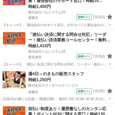
募！通信会社のサポート窓口！時給14…
なお...
時給1,450円
株式会社ベルシステム24
7月25日
提携サイト
那覇市
【キャッチ】 「通信会社のサポート窓口」大手モバイル通信会社のコ
ールセンター！週2日～OK！扶養内OK！9月開始 【コメント】 ベルシ
沖縄
那覇市
電話対応
「後払い決済に関する問合せ対応」リーダ
ステム24には経験や資格一切不問のお仕事も多数(^^♪ ＃扶養内・Wワ
ー！後払い決済業務コールセンター！無料
ーク ＃週2のス...
駐…
時給1,410円
株式会社ベルシステム24
7月25日
提携サイト
豊見城市
【キャッチ】 「後払い決済に関する問合せ対応」リーダー！後払い決
済業務コールセンター！無料駐車場完備！給料前払いあり 【コメン
沖縄
豊見城市
電話対応
週4日～のきもの販売スタッフ
ト】 ベルシステム24ではWワークや扶養内勤務、短期や長期など様々
時給1,250円
なお仕事をご紹介可能！ お給料...
株式会社ヤマノホールディングス
7月19日
提携サイト
那覇市
主婦(夫)の働くを応援！ [勤務日数]： 週4日~5日 10:00~20:30 月/火/水/
木/金/土/日 などから選べます [勤務地・最寄駅]： 沖縄県那覇市久茂地
沖縄
那覇市
受付
前払い制度あり！履歴書なしのカンタン応
1-1-1 デパートリウボウ4F リウボウきものサロン...
募！ポイント付与に関する窓口！時給130…