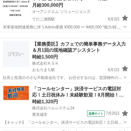
月給300,000円
(沖...
オーアンドエム ソリューションズ
てだこ浦西駅
8月3日
米軍基地関連業務に伴うAdmin業務 ¥300,000 〜 ¥400,000 *能力/経験
に応じ優遇 - 期間:1ヶ月間 (継続有り) - 平日9:00am-4:00pm - 1日5-6時
沖縄
うるま市
てだこ浦西駅
その他
米軍基地
間、土日休み - 昼休憩1時間...
【業務委託】カフェでの簡単事務データ入力
＆月1回の現地確認アシスタント
時給1,500円
株式会社ＫＳＫ
おもろまち駅
8月1日
社長と役員の小さな不動産会社です。 お任せするのは、賃貸物件のカ
ンタンな管理サポート事務です。（社有PC使用） •基本の業務（週2日
沖縄
那覇市
おもろまち駅
その他
業務委託
「コールセンター」決済サービスの電話対
程度～／1回2h〜） おもろまち駅近くのカフェなどの明るいオープン
応！土日祝休み！未経験歓迎！8月開始！
スペースで、打ち...
車…
時給1,320円
株式会社ベルシステム24
7月25日
提携サイト
豊見城市
【キャッチ】 「コールセンター」決済サービスの電話対応！土日祝休
み！未経験歓迎！8月開始！車通勤OK 【コメント】 ベルシステム24に
沖縄
豊見城市
電話対応