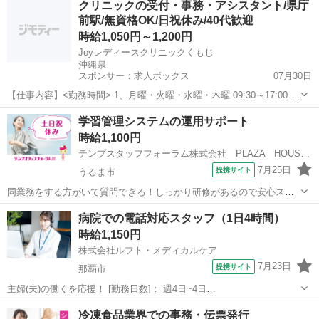
クリニックの受付・事務・アシスタント/県庁
は経験や資格一切不問のお仕事も多数(^^♪ ＃扶養内・Wワーク ＃週2
前駅/無資格OK/日祝休み/40代歓迎
のスキマワーク ...
時給1,050円～1,200円
Joyレディースクリニックくもじ
沖縄県
スポンサー：求人ボックス
07月30日
【仕事内容】<勤務時間> 1、月曜・火曜・水曜・木曜 09:30～17:00 休
憩60分 2、土曜 09:30～14:00 休憩なし <給与> 時給(総額)1,050円〜
アルバイト・パート
学習管理システムの運用サポート
1,200円 時間外算定 週40時間 <仕事内容> 婦人科・...
時給1,100円
テンプスタッフフォーラム株式会社 PLAZA HOUSEオフィス
7月25日
提携サイト
うるま市
同業務をする方がいて質問できる！しっかり研修があるので安心スタ
ート ●申込書類チェックやメール対応を主にお願いします！ ●業務
沖縄
うるま市
一般事務
病院での電話対応スタッフ（1日4時間）
はチームですすめるのでわからない事はすぐに聞ける安心環境 ●PC基
時給1,150円
本操作やタッチタイピング可...
株式会社ルフト・メディカルケア
7月23日
提携サイト
那覇市
主婦(夫)の働くを応援！ [勤務日数]： 週4日~4日
08:00~12:00/13:00~17:00 月/火/水/木/金 などから選べます [勤務地・
沖縄
那覇市
電話対応
冷凍食品業界での事務・伝票発行
最寄駅]： 沖縄県那覇市天久周辺の病院 株式会社ルフト・メディカル