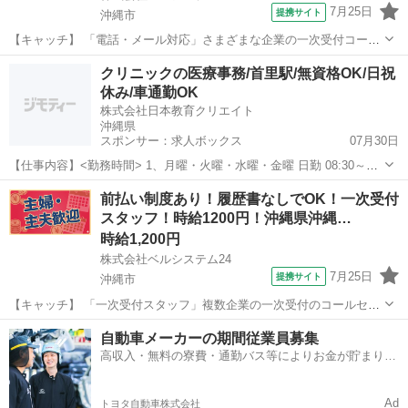
7月25日
提携サイト
沖縄市
【キャッチ】 「電話・メール対応」さまざまな企業の一次受付コール
センター！管理者！未経験OK 【コメント】 ベルシステム24ではWワ
沖縄
沖縄市
電話対応
クリニックの医療事務/首里駅/無資格OK/日祝
ークや扶養内勤務、短期や長期など様々なお仕事をご紹介可能！ お給
休み/車通勤OK
料は前払いで即GET◎ ...
株式会社日本教育クリエイト
沖縄県
スポンサー：求人ボックス
07月30日
【仕事内容】<勤務時間> 1、月曜・火曜・水曜・金曜 日勤 08:30～
18:00 休憩90分 2、木曜・土曜 日勤 08:30～12:30 休憩なし <給与> 月
アルバイト・パート
前払い制度あり！履歴書なしでOK！一次受付
額(総額)1,050円〜1,200円 時間外算定 週40時間 <仕...
スタッフ！時給1200円！沖縄県沖縄…
時給1,200円
株式会社ベルシステム24
7月25日
提携サイト
沖縄市
【キャッチ】 「一次受付スタッフ」複数企業の一次受付のコールセン
ター！9:00～13:00！週3日～ 【コメント】 ベルシステム24には経験や
沖縄
沖縄市
電話対応
自動車メーカーの期間従業員募集
資格一切不問のお仕事も多数(^^♪ ＃扶養内・Wワーク ＃週2のスキマ
高収入・無料の寮費・通勤バス等によりお金が貯まりや
ワーク ...
すい環境
Ad
トヨタ自動車株式会社