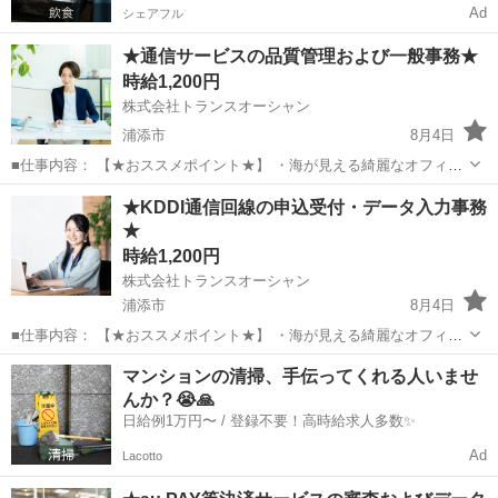
Ad
シェアフル
★通信サービスの品質管理および一般事務★
時給1,200円
株式会社トランスオーシャン
浦添市
8月4日
■仕事内容： 【★おススメポイント★】 ・海が見える綺麗なオフィス
でモチベーションUP！ ・雨の日も安心無料立体駐車場 ・働き方が選
沖縄
浦添市
一般事務
立体駐車場
★KDDI通信回線の申込受付・データ入力事務
べる ・抜群の安定感 ・チーム体制で安心 ＿＿＿＿＿＿＿＿＿＿＿＿
★
＿ 全国の...
時給1,200円
株式会社トランスオーシャン
浦添市
8月4日
■仕事内容： 【★おススメポイント★】 ・海が見える綺麗なオフィス
でモチベーションUP！ ・雨の日も安心無料立体駐車場 ・働き方が選
沖縄
浦添市
その他
スタッフ
マンションの清掃、手伝ってくれる人いませ
べる ・抜群の安定感 ・チーム体制で安心 ＿＿＿＿＿＿＿＿＿＿＿＿
んか？😭🙏
＿＿＿ K...
日給例1万円〜 / 登録不要！高時給求人多数✨
Ad
Lacotto