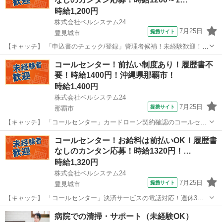
時給1,200円
株式会社ベルシステム24
7月25日
提携サイト
豊見城市
【キャッチ】 「申込書のチェック/登録」管理者候補！未経験歓迎！車
通勤OK！服装自由！開始日調整OK！豊崎エリア 【コメント】 ベルシ
沖縄
豊見城市
電話対応
コールセンター！前払い制度あり！履歴書不
ステム24ではWワークや扶養内勤務、短期や長期など様々なお仕事を
要！時給1400円！沖縄県那覇市！
ご紹介可能！ お給料は前...
時給1,400円
株式会社ベルシステム24
7月25日
提携サイト
那覇市
【キャッチ】 「コールセンター」カードローン契約確認のコールセン
ター！未経験歓迎！17:00退社 【コメント】 ベルシステム24には経験
沖縄
那覇市
電話対応
コールセンター！お給料は前払いOK！履歴書
や資格一切不問のお仕事も多数(^^♪ ＃扶養内・Wワーク ＃週2のスキ
なしのカンタン応募！時給1320円！…
マワーク ＃1...
時給1,320円
株式会社ベルシステム24
7月25日
提携サイト
豊見城市
【キャッチ】 「コールセンター」決済サービスの電話対応！週休3日
OK！未経験歓迎！8月開始！車通勤OK 【コメント】 ベルシステム24
沖縄
豊見城市
電話対応
病院での清掃・サポート（未経験OK）
なら前払い＆履歴書不要！ 勤務時間や働き方など、あなたのライフス