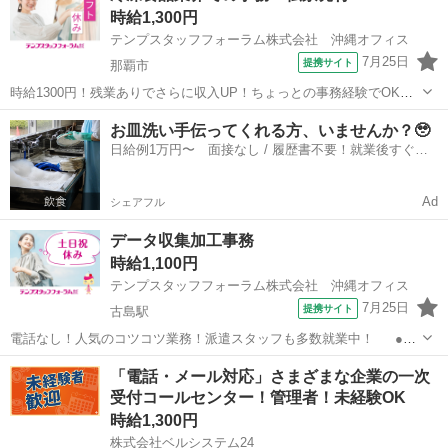
時給1,300円
ケ...
テンプスタッフフォーラム株式会社 沖縄オフィス
7月25日
提携サイト
那覇市
時給1300円！残業ありでさらに収入UP！ちょっとの事務経験でOK！
●冷凍食品業界！約1年間の期間限定のお仕事！港町エリア ●同業務
沖縄
那覇市
一般事務
お皿洗い手伝ってくれる方、いませんか？🥹
を担当するスタッフが多数いるのでわからない事はスグ聞ける！ ●シ
日給例1万円〜 面接なし / 履歴書不要！就業後すぐに
フト勤務だから平日休...
お給料がもらえる✨
Ad
シェアフル
データ収集加工事務
時給1,100円
テンプスタッフフォーラム株式会社 沖縄オフィス
7月25日
提携サイト
古島駅
電話なし！人気のコツコツ業務！派遣スタッフも多数就業中！ ●港
川エリアで海の見えるオフィス環境でリラックスしながら働こう！ ●
沖縄
浦添市
古島駅
一般事務
「電話・メール対応」さまざまな企業の一次
チームで協力しながら進めるので少しの事務経験があればOK！ ●指示
受付コールセンター！管理者！未経験OK
されたデータを収集し並び替...
時給1,300円
株式会社ベルシステム24