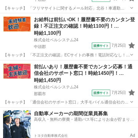
【キャッチ】 「フリマサイトに関するメール対応」北谷！車通勤
OK！電話対応なし！メール対応のお仕事！オシャレ自由 【コメン
沖縄
中頭郡
一般事務
お給料は前払いOK！履歴書不要のカンタン登
ト】 ベルシステム24なら前払い＆履歴書不要！ 勤務時間や働き方な
録！不正注文の確認！時給1100円！…
ど、あなたのライフスタイルに合わせ...
時給1,100円
株式会社ベルシステム24
7月25日
提携サイト
中頭郡
【キャッチ】 「不正注文の確認」ECサイトの事務！電話対応なし！
17:00退社！未経験歓迎！8月開始 【コメント】 ベルシステム24なら前
沖縄
中頭郡
電話対応
前払いあり！履歴書不要でカンタン応募！通
払い＆履歴書不要！ 勤務時間や働き方など、あなたのライフスタイル
信会社のサポート窓口！時給1450円！…
に合わせたお仕事をご...
時給1,450円
株式会社ベルシステム24
7月25日
提携サイト
那覇市
【キャッチ】 「通信会社のサポート窓口」大手モバイル通信会社のコ
ールセンター！週2日～OK！扶養内OK！9月開始 【コメント】 ベルシ
沖縄
那覇市
電話対応
自動車メーカーの期間従業員募集
ステム24には経験や資格一切不問のお仕事も多数(^^♪ ＃扶養内・Wワ
高収入・無料の寮費・通勤バス等によりお金が貯まりや
ーク ＃週2のス...
すい環境
Ad
トヨタ自動車株式会社