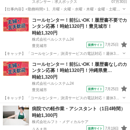
スポンサー：求人ボックス
07月30日
【仕事内容】<勤務時間> 1、月曜・火曜・水曜・木曜・金曜・土曜・
シフト制 日勤 08:30～12:30 休憩なし 2、月曜・火曜・水曜・木曜・金
アルバイト・パート
コールセンター！前払いOK！履歴書不要でカ
曜・土曜・シフト制 日勤 08:30～14:30 休憩60分 3、月曜・火曜・水
ンタン応募！時給1320円！豊見城市！
曜・...
時給1,320円
株式会社ベルシステム24
7月25日
提携サイト
豊見城市
【キャッチ】 「コールセンター」決済サービスの電話対応！週休3日
OK！未経験歓迎！8月開始！車通勤OK 【コメント】 ベルシステム24
沖縄
豊見城市
電話対応
コールセンター！前払いOK！履歴書なしのカ
には経験や資格一切不問のお仕事も多数(^^♪ ＃扶養内・Wワーク ＃週
ンタン応募！時給1320円！沖縄県豊…
2のスキマワーク...
時給1,320円
株式会社ベルシステム24
7月25日
提携サイト
豊見城市
【キャッチ】 「コールセンター」決済サービスの電話対応！週休3日
OK！未経験歓迎！8月開始！車通勤OK 【コメント】 ベルシステム24
沖縄
豊見城市
電話対応
病院での軽作業・アシスタント（1日4時間）
なら前払い＆履歴書不要！ 勤務時間や働き方など、あなたのライフス
時給1,300円
タイルに合わせたお仕事を...
株式会社ルフト・メディカルケア
7月19日
提携サイト
うるま市