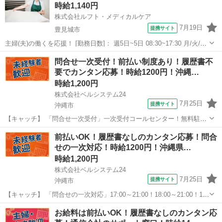
時給1,140円
タイルに合わせたお仕事を...
株式会社ルフト・メディカルケア
7月19日
提携サイト
豊見城市
主婦(夫)の働くを応援！ [勤務日数]： 週5日~5日 08:30~17:30 月/火/水/
木/金 [勤務地・最寄駅]： 沖縄県豊見城市与根周辺の病院 株式会社ル
沖縄
豊見城市
受付
問合せ一次受付！前払い制度あり！履歴書不
フト・メディカルケア [職種名]：病院での清掃・サポー...
要でカンタン応募！時給1200円！沖縄…
時給1,200円
株式会社ベルシステム24
7月25日
提携サイト
沖縄市
【キャッチ】 「問合せ一次受付」一次受付コールセンター！無料駐車
場完備！土日祝休み！週3日～！9月開始 【コメント】 ベルシステム
沖縄
沖縄市
電話対応
前払いOK！履歴書なしのカンタン応募！問合
24ではWワークや扶養内勤務、短期や長期など様々なお仕事をご紹介
せの一次対応！時給1200円！沖縄県…
可能！ お給料は前払いで即G...
時給1,200円
株式会社ベルシステム24
7月25日
提携サイト
沖縄市
【キャッチ】 「問合せの一次対応」17:00～21:00！18:00～21:00！1日
3時間～！学生・主婦（夫）歓迎！週3日～！開始日相談OK 【コメン
沖縄
沖縄市
電話対応
お給料は前払いOK！履歴書なしのカンタン応
ト】 ベルシステム24ではWワークや扶養内勤務、短期や長期など様々