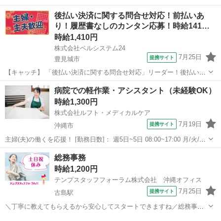
後払い決済に関する問合せ対応！前払いあ
り！履歴書なしのカンタン応募！時給141…
時給1,410円
株式会社ベルシステム24
7月25日
提携サイト
豊見城市
【キャッチ】 「後払い決済に関する問合せ対応」リーダー！後払い決
済業務コールセンター！無料駐車場完備！給料前払いあり 【コメン
沖縄
豊見城市
電話対応
病院での軽作業・アシスタント（未経験OK）
ト】 ベルシステム24ではWワークや扶養内勤務、短期や長期など様々
時給1,300円
なお仕事をご紹介可能！ お給料...
株式会社ルフト・メディカルケア
7月19日
提携サイト
沖縄市
主婦(夫)の働くを応援！ [勤務日数]： 週5日~5日 08:00~17:00 月/火/水/
木/金 [勤務地・最寄駅]： 沖縄県沖縄市胡屋周辺の病院 株式会社ルフ
沖縄
沖縄市
その他
総務事務
ト・メディカルケア [職種名]：病院での軽作業・アシス...
時給1,200円
テンプスタッフフォーラム株式会社 沖縄オフィス
7月25日
提携サイト
古島駅
＼丁寧に教えてもらえるから安心してスタートできますね／総務事務
●浦添エリアで通勤便利！残業ほぼなくプライベートとの両立もバ
沖縄
浦添市
古島駅
一般事務