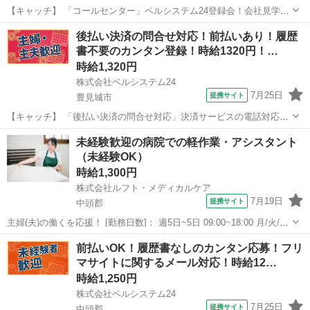
【キャッチ】 「コールセンター」ベルシステム24登録会！会社見学会
あり！仕事紹介！未経験歓迎！車通勤可 【コメント】 ベルシステム24
沖縄
中頭郡
電話対応
後払い決済の問合せ対応！前払いあり！履歴
なら前払い＆履歴書不要！ 勤務時間や働き方など、あなたのライフス
書不要のカンタン登録！時給1320円！…
タイルに合わせたお仕事を...
時給1,320円
株式会社ベルシステム24
7月25日
提携サイト
豊見城市
【キャッチ】 「後払い決済の問合せ対応」決済サービスの電話対応！
1日6h～OK！未経験歓迎！8月開始！車通勤OK 【コメント】 ベルシス
沖縄
豊見城市
電話対応
未経験歓迎の病院での軽作業・アシスタント
テム24には経験や資格一切不問のお仕事も多数(^^♪ ＃扶養内・Wワー
（未経験OK）
ク ＃週2のス...
時給1,300円
株式会社ルフト・メディカルケア
7月19日
提携サイト
中頭郡
主婦(夫)の働くを応援！ [勤務日数]： 週5日~5日 09:00~18:00 月/火/水/
木/金 [勤務地・最寄駅]： 沖縄県中頭郡北中城村屋宜原周辺の病院 株
沖縄
中頭郡
その他
前払いOK！履歴書なしのカンタン応募！フリ
式会社ルフト・メディカルケア [職種名]：病院での軽作...
マサイトに関するメール対応！時給12…
時給1,250円
株式会社ベルシステム24
7月25日
提携サイト
中頭郡