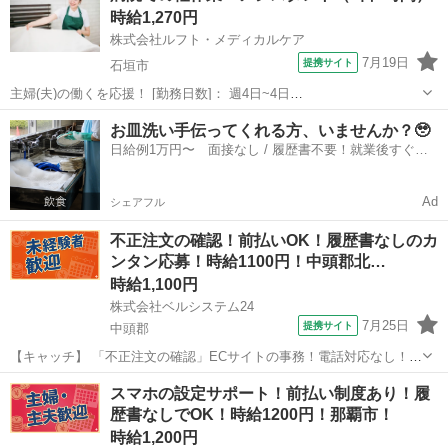
時給1,270円
で即GET◎ ▼例えば...
株式会社ルフト・メディカルケア
7月19日
提携サイト
石垣市
主婦(夫)の働くを応援！ [勤務日数]： 週4日~4日
07:00~11:00/10:30~14:30/16:00~20:00 月/火/水/木/金 などから選べま
沖縄
石垣市
受付
お皿洗い手伝ってくれる方、いませんか？🥹
す [勤務地・最寄駅]： 沖縄県石垣市大浜周辺の病院 株式...
日給例1万円〜 面接なし / 履歴書不要！就業後すぐに
お給料がもらえる✨
Ad
シェアフル
不正注文の確認！前払いOK！履歴書なしのカ
ンタン応募！時給1100円！中頭郡北…
時給1,100円
株式会社ベルシステム24
7月25日
提携サイト
中頭郡
【キャッチ】 「不正注文の確認」ECサイトの事務！電話対応なし！
17:00退社！未経験歓迎！8月開始 【コメント】 ベルシステム24なら前
沖縄
中頭郡
電話対応
スマホの設定サポート！前払い制度あり！履
払い＆履歴書不要！ 勤務時間や働き方など、あなたのライフスタイル
歴書なしでOK！時給1200円！那覇市！
に合わせたお仕事をご...
時給1,200円