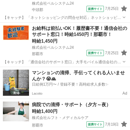
株式会社ベルシステム24
7月25日
提携サイト
中頭郡
【キャッチ】 「ネットショッピングの問合せ対応」ネットショッピン
グのコールセンター！未経験からOKの管理者ポジション！9月開始
沖縄
中頭郡
電話対応
お給料は前払いOK！履歴書不要！通信会社の
【コメント】 ベルシステム24ではWワークや扶養内勤務、短期や長期
サポート窓口！時給1450円！那覇市！
など様々なお仕事をご紹介可能...
時給1,450円
株式会社ベルシステム24
7月25日
提携サイト
那覇市
【キャッチ】 「通信会社のサポート窓口」大手モバイル通信会社のコ
ールセンター！週2日～OK！扶養内OK！9月開始 【コメント】 ベルシ
沖縄
那覇市
電話対応
マンションの清掃、手伝ってくれる人いませ
ステム24には経験や資格一切不問のお仕事も多数(^^♪ ＃扶養内・Wワ
んか？😭🙏
ーク ＃週2のス...
日給例1万円〜 / 登録不要！高時給求人多数✨
Ad
Lacotto
病院での清掃・サポート（夕方～夜）
時給1,400円
株式会社ルフト・メディカルケア
7月19日
提携サイト
那覇市