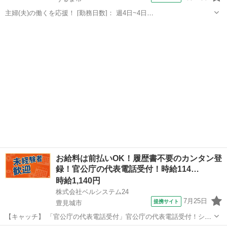
主婦(夫)の働くを応援！ [勤務日数]： 週4日~4日
08:30~12:30/13:30~17:30/16:30~20:30 月/火/水/木/金/土 などから選べ
沖縄
うるま市
受付
ます [勤務地・最寄駅]： 沖縄県うるま市昆布周辺の病院...
お給料は前払いOK！履歴書不要のカンタン登
録！官公庁の代表電話受付！時給114…
時給1,140円
株式会社ベルシステム24
7月25日
提携サイト
豊見城市
【キャッチ】 「官公庁の代表電話受付」官公庁の代表電話受付！ショ
ートタイムあり！8月開始！企業内保育園あり！未経験歓迎！車通勤