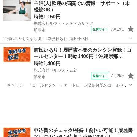
主婦(夫)歓迎の病院での清掃・サポート（未
もなく、また研修サポートもばっちりなので少しづつスキルを付けて
経験OK）
いけます。 【教室運営管理システム...
時給1,150円
株式会社ルフト・メディカルケア
7月19日
提携サイト
那覇市
主婦(夫)の働くを応援！ [勤務日数]： 週5日~5日
08:00~16:45/08:30~17:15 月/火/水/木/金 [勤務地・最寄駅]： 沖縄県那
沖縄
那覇市
受付
前払いあり！履歴書不要のカンタン登録！コ
覇市古島周辺の病院 株式会社ルフト・メディカルケア 市立病院前
ールセンター！時給1400円！沖縄県那…
(沖...
時給1,400円
株式会社ベルシステム24
7月25日
提携サイト
那覇市
【キャッチ】 「コールセンター」カードローン契約確認のコールセン
ター！未経験歓迎！月収20万円以上可能 【コメント】 ベルシステム
沖縄
那覇市
電話対応
24なら前払い＆履歴書不要！ 勤務時間や働き方など、あなたのライフ
スタイルに合わせたお仕事を...
申込書のチェック/登録！前払い可能！履歴書
なしのカンタン応募！時給1200～1…