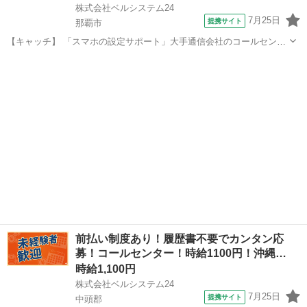
株式会社ベルシステム24
7月25日
提携サイト
那覇市
【キャッチ】 「スマホの設定サポート」大手通信会社のコールセンタ
ー！週2日～OK！未経験歓迎！扶養内OK 【コメント】 ベルシステム
沖縄
那覇市
電話対応
24には経験や資格一切不問のお仕事も多数(^^♪ ＃扶養内・Wワーク ＃
週2のスキマワー...
前払い制度あり！履歴書不要でカンタン応
募！コールセンター！時給1100円！沖縄…
時給1,100円
株式会社ベルシステム24
7月25日
提携サイト
中頭郡