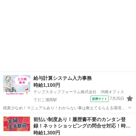
ッチリ！ ●質問しやすい雰囲気で困ったときもすぐ相談できる働きや
すい環境 ●制服なしオフィスカ...
給与計算システム入力事務
時給1,100円
テンプスタッフフォーラム株式会社 沖縄オフィス
7月25日
提携サイト
てだこ浦西駅
残業少なめ！マニュアルあり！わからない事は教えてもらえる環境で
す ●コツコツ作業が好きな方！給与計算システム入力がメイン ●同
沖縄
浦添市
てだこ浦西駅
一般事務
前払い制度あり！履歴書不要のカンタン登
じ業務をする方がいる安心環境！未経験の方も無理なくスタートでき
録！ネットショッピングの問合せ対応！時
る ●服装自由！スニーカーOK...
給…
時給1,300円