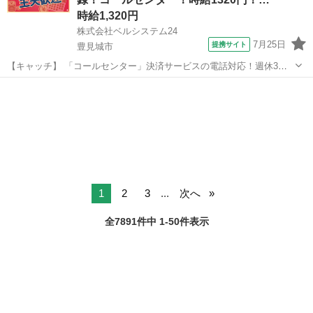
で即GET◎ ▼例えば...
時給1,320円
株式会社ベルシステム24
7月25日
提携サイト
豊見城市
【キャッチ】 「コールセンター」決済サービスの電話対応！週休3日
OK！未経験歓迎！8月開始！車通勤OK 【コメント】 ベルシステム24
沖縄
豊見城市
電話対応
には経験や資格一切不問のお仕事も多数(^^♪ ＃扶養内・Wワーク ＃週
2のスキマワーク...
1
2
3
...
次へ
全7891件中 1-50件表示