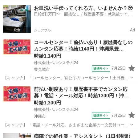
関する電話対応！メール対応が半分！オープニング 【コメント】 ベル
沖縄
中頭郡
電話対応
お皿洗い手伝ってくれる方、いませんか？🥹
システム24なら前払い＆履歴書不要！ 勤務時間や働き方など、あなた
日給例1万円〜 面接なし / 履歴書不要！就業後すぐに
のライフスタイルに合わせた...
お給料がもらえる✨
Ad
シェアフル
コールセンター！前払いあり！履歴書なしの
カンタン応募！時給1140円！沖縄県豊…
時給1,140円
株式会社ベルシステム24
7月25日
提携サイト
豊見城市
【キャッチ】 「コールセンター」官公庁のコールセンター！土日祝休
み！1日4h～OK！未経験可！扶養内可 【コメント】 ベルシステム24
沖縄
豊見城市
電話対応
前払い制度あり！履歴書不要でカンタン応
には経験や資格一切不問のお仕事も多数(^^♪ ＃扶養内・Wワーク ＃週
募！電話・メール対応！時給1300円！沖…
2のスキマワーク...
時給1,300円
株式会社ベルシステム24
7月25日
提携サイト
沖縄市
【キャッチ】 「電話・メール対応」さまざまな企業の一次受付コール
センター！11月開始 【コメント】 ベルシステム24ではWワークや扶養
沖縄
沖縄市
電話対応
病院での軽作業・アシスタント（1日4時間）
内勤務、短期や長期など様々なお仕事をご紹介可能！ お給料は前払い