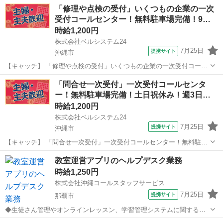
沖縄
豊見城市
電話対応
「修理や点検の受付」いくつもの企業の一次
OK 【コメント】 ベルシステム24なら前払い＆履歴書不要！ 勤務時間
受付コールセンター！無料駐車場完備！9…
や働き方など、あなたのライ...
時給1,200円
株式会社ベルシステム24
7月25日
提携サイト
沖縄市
【キャッチ】 「修理や点検の受付」いくつもの企業の一次受付コール
センター！無料駐車場完備！9月開始 【コメント】 ベルシステム24な
沖縄
沖縄市
電話対応
「問合せ一次受付」一次受付コールセンタ
ら前払い＆履歴書不要！ 勤務時間や働き方など、あなたのライフスタ
ー！無料駐車場完備！土日祝休み！週3日
イルに合わせたお仕事をご紹...
～…
時給1,200円
株式会社ベルシステム24
7月25日
提携サイト
沖縄市
【キャッチ】 「問合せ一次受付」一次受付コールセンター！無料駐車
場完備！土日祝休み！週3日～！9月開始 【コメント】 ベルシステム
沖縄
沖縄市
電話対応
教室運営アプリのヘルプデスク業務
24なら前払い＆履歴書不要！ 勤務時間や働き方など、あなたのライフ
時給1,250円
スタイルに合わせたお仕事を...
株式会社沖縄コールスタッフサービス
7月25日
提携サイト
那覇市
◆生徒さん管理やオンラインレッスン、学習管理システムに関する操
作サポートをおこないます。 ◆講師の方からのお電話なのでクレーム
沖縄
那覇市
電話対応