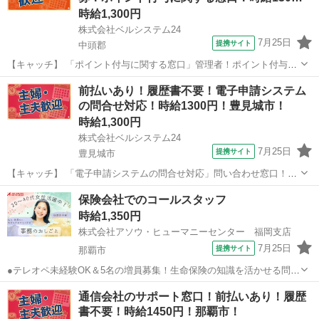
時給1,300円
株式会社ベルシステム24
7月25日
提携サイト
中頭郡
【キャッチ】 「ポイント付与に関する窓口」管理者！ポイント付与に
関する電話対応！メール対応が半分！オープニング 【コメント】 ベル
沖縄
中頭郡
電話対応
前払いあり！履歴書不要！電子申請システム
システム24なら前払い＆履歴書不要！ 勤務時間や働き方など、あなた
の問合せ対応！時給1300円！豊見城市！
のライフスタイルに合わせた...
時給1,300円
株式会社ベルシステム24
7月25日
提携サイト
豊見城市
【キャッチ】 「電子申請システムの問合せ対応」問い合わせ窓口！無
料駐車場完備！メール対応メイン！土日祝休み 【コメント】 ベルシス
沖縄
豊見城市
一般事務
保険会社でのコールスタッフ
テム24には経験や資格一切不問のお仕事も多数(^^♪ ＃扶養内・Wワー
時給1,350円
ク ＃週2のスキマワ...
株式会社アソウ・ヒューマニーセンター 福岡支店
7月25日
提携サイト
那覇市
●テレオペ未経験OK＆5名の増員募集！生命保険の知識を活かせる問い
合わせ対応メインのお仕事●原則残業なし＆17時定時で終業後の予定も
沖縄
那覇市
一般事務
通信会社のサポート窓口！前払いあり！履歴
立てやすい♪ワークライフバランス抜群です●おもろまち駅から徒歩5
書不要！時給1450円！那覇市！
分！車通勤も相談可。周辺施設...