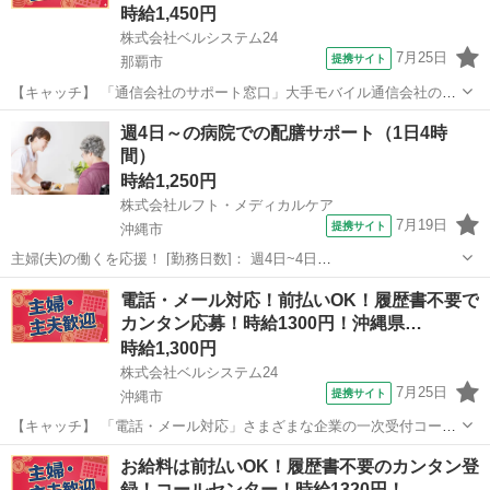
時給1,450円
株式会社ベルシステム24
7月25日
提携サイト
那覇市
【キャッチ】 「通信会社のサポート窓口」大手モバイル通信会社のコ
ールセンター！週2日～OK！扶養内OK！9月開始 【コメント】 ベルシ
沖縄
那覇市
電話対応
週4日～の病院での配膳サポート（1日4時
ステム24には経験や資格一切不問のお仕事も多数(^^♪ ＃扶養内・Wワ
間）
ーク ＃週2のス...
時給1,250円
株式会社ルフト・メディカルケア
7月19日
提携サイト
沖縄市
主婦(夫)の働くを応援！ [勤務日数]： 週4日~4日
07:00~11:00/16:00~20:00 月/火/水/木/金 などから選べます [勤務地・
沖縄
沖縄市
受付
電話・メール対応！前払いOK！履歴書不要で
最寄駅]： 沖縄県沖縄市胡屋周辺の病院 株式会社ルフト・メディカル
カンタン応募！時給1300円！沖縄県…
ケ...
時給1,300円
株式会社ベルシステム24
7月25日
提携サイト
沖縄市
【キャッチ】 「電話・メール対応」さまざまな企業の一次受付コール
センター！11月開始 【コメント】 ベルシステム24ではWワークや扶養
沖縄
沖縄市
電話対応
お給料は前払いOK！履歴書不要のカンタン登
内勤務、短期や長期など様々なお仕事をご紹介可能！ お給料は前払い
録！コールセンター！時給1320円！…