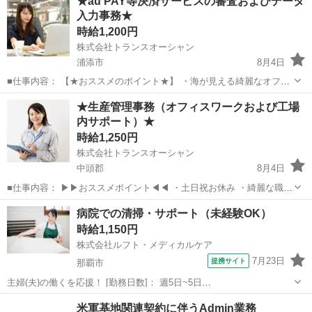
★au PAY等決済サービスの審査およびデータ
入力事務★
時給1,200円
株式会社トランスオーシャン
浦添市
8月4日
■仕事内容： 【★おススメのポイント★】 ・海が見える綺麗なオフィ
スでモチベーションUP！ ・雨の日も安心無料立体駐車場 ・働き方が
沖縄
浦添市
その他
立体駐車場
★生産管理事務（オフィスワークおよび工場
選べる ・抜群の安定感 ・チーム体制で安心 ＊＊＊＊＊＊＊＊＊＊＊
内サポート）★
＊＊＊ 企...
時給1,250円
株式会社トランスオーシャン
中頭郡
8月4日
■仕事内容： ▶▶おススメポイント◀◀ ・土日祝お休み ・綺麗な職場
・制服貸与 ・頑張り次第で正社員登用のチャンスあり ＿＿＿＿＿＿＿
沖縄
中頭郡
その他
スタッフ
病院での清掃・サポート（未経験OK）
＿＿＿＿＿＿＿ 工場全体がスムーズに動くようサポートする「事務
時給1,150円
（生産管理）...
株式会社ルフト・メディカルケア
7月23日
提携サイト
那覇市
主婦(夫)の働くを応援！ [勤務日数]： 週5日~5日
08:00~16:45/08:30~17:15 月/火/水/木/金 [勤務地・最寄駅]： 沖縄県那
沖縄
那覇市
受付
米軍基地関連契約に伴うAdmin業務
覇市古島周辺の病院 株式会社ルフト・メディカルケア 市立病院前