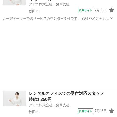
アデコ株式会社 盛岡支社
7月18日
提携サイト
秋田市
カーディーラーでのサービスカウンター受付です。 点検やメンテナン
ス、修理等で予約来店されたお客様の受付対応、代車手配と提供、レ
秋田
秋田市
受付
ジ対応などをお願いします。 【１～２年程度で、派遣先にて正社員登
用可能性ありの為、正社員希望の方...
レンタルオフィスでの受付対応スタッフ
時給1,350円
アデコ株式会社 盛岡支社
7月18日
提携サイト
秋田市