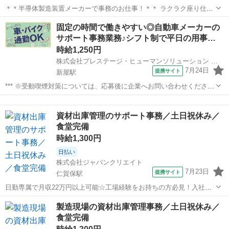
＊＊半導体製造装置メーカーで事務のお仕事！＊＊ ラクラク座り仕事
をお探しの方に オススメのお仕事です◎ 事務業務経験者や Excelツー
秋田
由利本荘市
電話対応
固定の時間で働きやすい◎自動車メーカーの
ルの使用できる方歓迎！ 資材管理経験者や加工図面がわかる方大歓迎
サポート事務業務♪シフト制で平日の用事…
☆ ＜具体的には...
時給1,250円
株式会社プレステージ・ヒューマンソリューション 秋田BPOメインキャンパス
7月24日
提携サイト
新屋駅
*** ※受動喫煙対策については、応募後に企業へお問い合わせくださ
い。 派遣社員 社会保険制度あり 労災完備 研修あり 未経験者OK、経
秋田
秋田市
新屋駅
一般事務
験者優遇 フリーター歓迎、主婦(夫)歓迎、土日働ける方歓迎、長期歓
資材出庫管理のサポート事務／土日祝休み／
迎 年...
食堂完備
時給1,300円
日払い
株式会社ジャパンクリエイト
7月23日
提携サイト
仁賀保駅
日勤専属で月収22万円以上可能☆工場経験をお持ちの方必見！入社前
の工場見学OK◎／20代・30代・40代・50代在籍中 ＼株式会社ジャパ
秋田
仁賀保駅
一般事務
製造現場の資材出庫管理事務／土日祝休み／
ンクリエイトの強み／ 【製造・物流に特化した圧倒的な専門性】 ジャ
食堂完備
パンクリエイトは、...