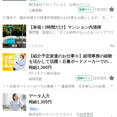
株式会社グロップジョイ 山形オフィス
7月22日
提携サイト
上飯島駅
工場内で、建設現場での現場管理補助のお仕事をお願いします。 主な
お仕事は、以下の作業です。 ・洋上風力発電の建設現場にて現場管理
秋田
秋田市
上飯島駅
一般事務
【単発 / 3時間だけ】マンション内清掃
の業務補助を担当して頂きます ・朝礼や夕礼での作業員への指示出し
履歴書・面接なし！すぐお給料がもらえるバイトアプリ
・作業員のフォロー ・各工程...
Ad
シェアフル
【紹介予定派遣のお仕事☆】経理事務の経験
を活かして活躍！石膏ボードメーカーでの…
時給1,300円
UTコネクト株式会社
12月25日
提携サイト
南秋田郡
＊＊石膏ボードメーカーでの事務＊＊ 建築用壁・天井材などの石膏ボ
ードを製造している企業で PCを使ったデスクワークをお任せします♪
秋田
南秋田郡
電話対応
データ入力
☆紹介予定派遣のお仕事！ 最長6か月の派遣契約終了後、双方の合意
時給1,300円
のうえ 派遣先での直接雇...
日払い
株式会社ジャパンクリエイト 大仙営業所