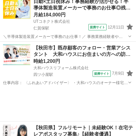
日勤×土日祝休み！事務経験が活かせる！半
あいアドバイザー＞ [職種名]: 既存顧客フォロー・営業サポートスタッ
導体製造装置メーカーで事務のお仕事◎残…
フ [勤務地・最...
月給184,000円
UTコネクト株式会社
12月11日
提携サイト
仁賀保駅
＼半導体製造装置メーカーで事務のお仕事！／ 事務業務経験者や
Excelツールの使用できる方歓迎！ 資材管理経験者や加工図面がわか
秋田
にかほ市
仁賀保駅
電話対応
【秋田市】既存顧客のフォロー・営業アシス
る方大歓迎☆ ラクラク座り仕事をお探しの方に オススメのお仕事です
タント 大和ハウスにお住まいの方への訪…
◎ ＜具体的には…＞...
時給1,200円
大和ハウスリフォーム株式会社
7月9日
提携サイト
四ツ小屋駅
仕事内容： 〈ふれあいアドバイザー〉 ・大和ハウスのオーナー様宅へ
お車（マイカー）で訪問し、お住まい状況などをヒアリングしていた
秋田
秋田市
四ツ小屋駅
営業事務
だきます。 ・点検や各種キャンペーンのご案内などを行います。 ・訪
問先は顧客であるオーナー様なの...
【秋田県】フルリモート｜未経験OK！在宅テ
レアポスタッフ募集♪【経験者優遇】