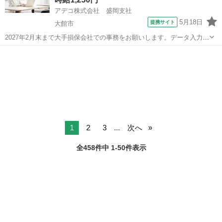
アデコ株式会社 盛岡支社
5月18日
提携サイト
大館市
2027年2月末まで大手損保会社での事務をお願いします。データ入力・
チェック、社員さんへの電話取次、書類チェック、ファイリング等を
秋田
大館市
一般事務
お願いいたします。 嬉しい土日祝休みのお仕事！お任せする仕事はデ
ータ入力＆電話の取次ぎ対応が...
1
2
3
...
次へ
全458件中 1-50件表示