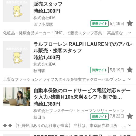
販売スタッフ
で一緒に働きませんか ※このお仕...
時給1,300円
株式会社iDA
5月19日
提携サイト
四ツ小屋駅
化粧品・健康食品メーカー「DHC」で販売スタッフ募集！ 高品質な商
品を手の届く価格で提供し、圧倒的な会員数を誇るブランド。 DHCの
秋田
秋田市
四ツ小屋駅
電話対応
ラルフローレン RALPH LAURENでのアパレ
ビューティー＆ヘルスアドバイザーとして活躍しませんか？ 【仕事内
ル販売・接客スタッフ
容】 ●化粧品・コスメ・...
時給1,400円
株式会社iDA
5月19日
提携サイト
秋田駅
上質なファッションとライフスタイルを提案するグローバルブランド
「ラルフローレン」で店舗スタッフ大募集！ 【お仕事内容】 ●接客販
秋田
秋田市
秋田駅
電話対応
自動車保険のロードサービス電話対応＆デー
売 ●レジ業務 ●品出し・商品陳列 ●在庫管理 ●ディスプレイなど 【期
タ入力♪残業月10h未満＆シフト制で働…
間】即日～長期：週...
時給1,380円
株式会社プレステージ・ヒューマンソリューション 秋田BPOメインキャンパス
7月22日
提携サイト
秋田市
◆ ◆ 【社員登用ありのお仕事が豊富】 当社は、東京証券取引所 プ
ライム市場である株式会社プレステージ・インターナショナルのグル
秋田
秋田市
電話対応