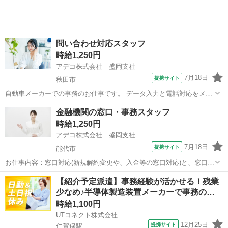
問い合わせ対応スタッフ
時給1,250円
アデコ株式会社 盛岡支社
7月18日
提携サイト
秋田市
自動車メーカーでの事務のお仕事です。 データ入力と電話対応をメイ
ンに、資料作成やその他の庶務業務もおまかせします。 開始日のご相
秋田
秋田市
電話対応
金融機関の窓口・事務スタッフ
談OK！ 大手メーカー×長期予定の安定したお仕事です。 忙しい社員さ
時給1,250円
んのサポートとして、入力業...
アデコ株式会社 盛岡支社
7月18日
提携サイト
能代市
お仕事内容：窓口対応(新規解約変更や、入金等の窓口対応)と、窓口受
付後の事務手続き(データ入力、伝票作成、入出金/払込手続き、各種口
秋田
能代市
電話対応
【紹介予定派遣】事務経験が活かせる！残業
座開設/変更/解約の手続、書類チェック等)、電話/来客応対など ※社有
少なめ♪半導体製造装置メーカーで事務の…
車を使用しての取引先へ...
時給1,100円
UTコネクト株式会社
12月25日
提携サイト
仁賀保駅