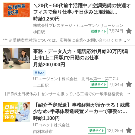
＼20代～50代前半活躍中／空調完備の快適オ
フィスで座り仕事♪平日休みは混雑回…
時給1,250円
株式会社プレステージ・ヒューマンソリューション
7月24日
提携サイト
柳田駅
*** ※受動喫煙対策については、応募後に企業へお問い合わせくださ
い。 派遣社員 社会保険制度あり 労災完備 研修あり 未経験者OK フリ
秋田
横手市
柳田駅
その他
事務・データ入力・電話応対/月給20万円/潟
ーター歓迎、主婦(夫)歓迎、長期歓迎 髪色・髪型自由、交通費支給、
上市(上二田駅)で日勤のお仕事
服装...
月給200,000円
日払い
UTエージェント株式会社 北日本第一・第二CU
7月24日
提携サイト
上二田駅
【日勤&土日祝休み】センサーを扱っている工場での一般事務格安食堂
有☆残業少なめ！車通勤OK 【キャンペーン】 【デジタルギフト】 赴
秋田
潟上市
上二田駅
一般事務
【紹介予定派遣】事務経験が活かせる！残業
任での新規ご入社の方に！入社日に現金化可能なデジタルギフトで2万
少なめ♪半導体製造装置メーカーで事務の…
円分支給♪ 【日払い制度...
時給1,100円
UTコネクト株式会社
12月25日
提携サイト
由利本荘市