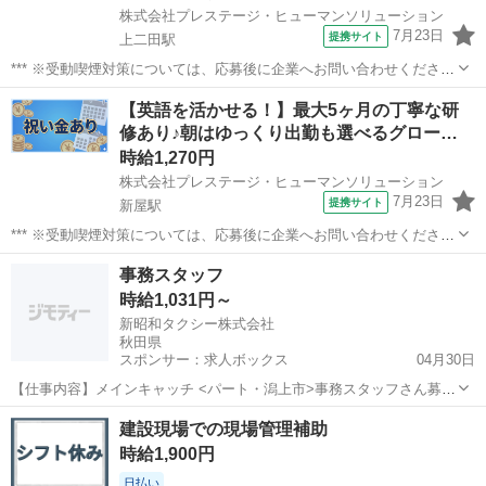
株式会社プレステージ・ヒューマンソリューション
7月23日
提携サイト
上二田駅
*** ※受動喫煙対策については、応募後に企業へお問い合わせくださ
い。 派遣社員 社会保険制度あり 労災完備 研修あり 未経験者OK フリ
秋田
潟上市
上二田駅
電話対応
【英語を活かせる！】最大5ヶ月の丁寧な研
ーター歓迎、主婦(夫)歓迎、長期歓迎 車通勤OK、未経験歓迎
修あり♪朝はゆっくり出勤も選べるグロー…
時給1,270円
株式会社プレステージ・ヒューマンソリューション
7月23日
提携サイト
新屋駅
*** ※受動喫煙対策については、応募後に企業へお問い合わせくださ
い。 派遣社員 社会保険制度あり 労災完備 研修あり 未経験者OK フリ
秋田
秋田市
新屋駅
その他
事務スタッフ
ーター歓迎、主婦(夫)歓迎、長期歓迎 交通費支給、語学力を活かせ
時給1,031円～
る、車...
新昭和タクシー株式会社
秋田県
スポンサー：求人ボックス
04月30日
【仕事内容】メインキャッチ <パート・潟上市>事務スタッフさん募
集!ミドル・シニアの方も活躍中 午前中メインのお仕事です。 仕事内
アルバイト・パート
建設現場での現場管理補助
容 地域密着で地元で元気に頑張る当社で頑張ってみませんか! ドライ
時給1,900円
バーさんをサポートする事務スタッフ...
日払い