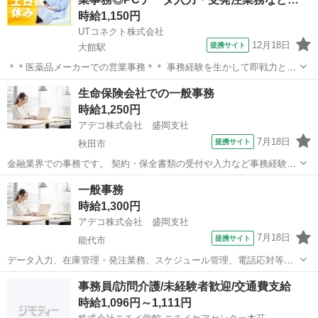
時給1,150円
UTコネクト株式会社
12月18日
提携サイト
大館駅
＊＊医薬品メーカーでの営業事務＊＊ 事務経験を生かして即戦力とし
て活躍しませんか！ 20代・30代の若手男女スタッフ活躍中☆ ＜具体
秋田
大館市
大館駅
電話対応
生命保険会社での一般事務
的には…＞ ◆受発注業務 ◆電話・FAX対応 ◆システム登録 ◆伝票発
時給1,250円
行 ◆顧客対応 ◆...
アデコ株式会社 盛岡支社
7月18日
提携サイト
秋田市
金融業界での事務です。 契約・保全書類の受付や入力など事務経験か
らチャレンジできる、大手外資系生命保険会社でのお仕事です。 週3
秋田
秋田市
一般事務
一般事務
日×16時までの時短ワークで「フルタイムはむずかしいけど少しだけ働
時給1,300円
きたい…」そんな方にぴったり！...
アデコ株式会社 盛岡支社
7月18日
提携サイト
能代市
データ入力、在庫管理・発注業務、スケジュール管理、電話応対等の
拠点サポートをお任せします。 【アデコ限定ポジション！ 】安定の大
秋田
能代市
一般事務
事務員/訪問介護/未経験者歓迎/交通費支給
手グループでの事務のお仕事です。 頑張り次第では3年待たずに直接
時給1,096円～1,111円
雇用チャンスあり！ 残業ほぼ無...