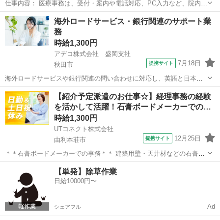
仕事内容： 医療事務は、受付・案内や電話対応、PC入力など、院内で
のさまざまな業務を通して、患者さまが安心して医療サービスを受け
秋田
大館市
東大館駅
一般事務
海外ロードサービス・銀行関連のサポート業
られる環境を支えるお仕事です。 〔主な業務内容〕※就業前研修を行
務
っており、就業に就いてからも当社...
時給1,300円
アデコ株式会社 盛岡支社
7月18日
提携サイト
秋田市
海外ロードサービスや銀行関連の問い合わせに対応し、英語と日本語
を使ってサポートを行うお仕事です。 英語を使った実務経験が積める
秋田
秋田市
電話対応
【紹介予定派遣のお仕事☆】経理事務の経験
ためキャリアアップにもつながります。 実務で英語を使用するため将
を活かして活躍！石膏ボードメーカーでの…
来のキャリアに活かせる経験が積め...
時給1,300円
UTコネクト株式会社
12月25日
提携サイト
由利本荘市
＊＊石膏ボードメーカーでの事務＊＊ 建築用壁・天井材などの石膏ボ
ードを製造している企業で PCを使ったデスクワークをお任せします♪
秋田
由利本荘市
電話対応
【単発】除草作業
☆紹介予定派遣のお仕事！ 最長6か月の派遣契約終了後、双方の合意
日給10000円〜
のうえ 派遣先での直接雇...
Ad
シェアフル