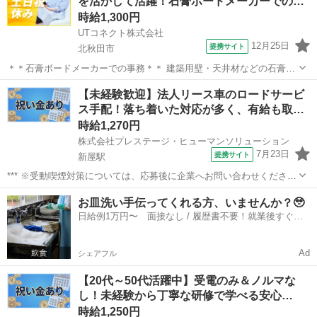
を活かして活躍！石膏ボードメーカーでの…
時給1,300円
UTコネクト株式会社
12月25日
提携サイト
北秋田市
＊＊石膏ボードメーカーでの事務＊＊ 建築用壁・天井材などの石膏ボ
ードを製造している企業で PCを使ったデスクワークをお任せします♪
秋田
北秋田市
電話対応
【未経験歓迎】法人リース車のロードサービ
☆紹介予定派遣のお仕事！ 最長6か月の派遣契約終了後、双方の合意
ス手配！落ち着いた対応が多く、有給も取…
のうえ 派遣先での直接雇...
時給1,270円
株式会社プレステージ・ヒューマンソリューション
7月23日
提携サイト
新屋駅
*** ※受動喫煙対策については、応募後に企業へお問い合わせくださ
い。 派遣社員 社会保険制度あり 労災完備 研修あり 未経験者OK フリ
秋田
秋田市
新屋駅
その他
お皿洗い手伝ってくれる方、いませんか？🥹
ーター歓迎、主婦(夫)歓迎、長期歓迎 交通費支給、車通勤OK、未経験
日給例1万円〜 面接なし / 履歴書不要！就業後すぐに
歓迎
お給料がもらえる✨
Ad
シェアフル
【20代～50代活躍中】受電のみ＆ノルマな
し！未経験から丁寧な研修で学べる安心…
時給1,250円