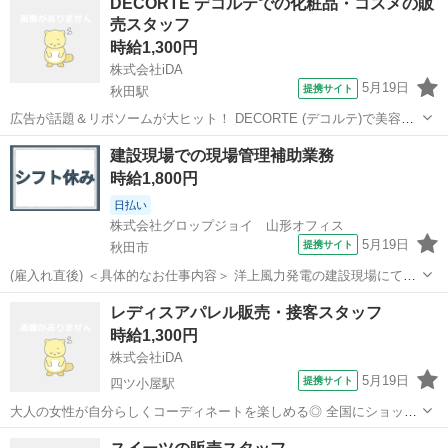
DECORTE デコルテでの化粧品・コスメの販
ープ企業です。 グループ内のお仕事が豊富で、派遣社員としてご就業
売スタッフ
いただいた後に社員登用された...
時給1,300円
株式会社iDA
5月19日
提携サイト
秋田駅
広告が話題＆リポソームが大ヒット！ DECORTE (デコルテ)で美容部
員のお仕事です。 【具体的には・・・】 ・接客販売 ・タッチアップ
秋田
秋田市
秋田駅
電話対応
建設現場での現場管理補助業務
・商品陳列 ・レジ、サンプルお渡し ・在庫管理 ・清掃など 【期間】
時給1,800円
長期 ※研修...
日払い
株式会社グロップジョイ 山形オフィス
5月19日
提携サイト
秋田市
(雇入れ直後) ＜具体的なお仕事内容＞ 洋上風力発電の建設現場にて現
場管理の業務補助を担当して頂きます。 具体的には… ・朝礼や夕礼で
秋田
秋田市
一般事務
レディスアパレル販売・接客スタッフ
の作業員への指示出し ・作業員のフォロー ・各工程の進捗管理や日報
時給1,300円
などの簡単な報告書作成 ...
株式会社iDA
5月19日
提携サイト
四ツ小屋駅
大人の女性が自分らしくコーディネートを楽しめる◎ 全国にショップ
を展開するアパレルブランドでのお仕事です！ 明るめの茶髪やネイ
秋田
秋田市
四ツ小屋駅
電話対応