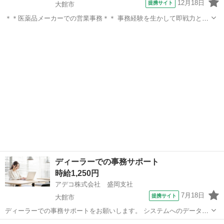
12月18日
提携サイト
大館市
＊＊医薬品メーカーでの営業事務＊＊ 事務経験を生かして即戦力とし
て活躍しませんか！ 20代・30代の若手男女スタッフ活躍中☆ ＜具体
秋田
大館市
電話対応
的には…＞ ◆受発注業務 ◆電話・FAX対応 ◆システム登録 ◆伝票発
行 ◆顧客対応 ◆...
ディーラーでの事務サポート
時給1,250円
アデコ株式会社 盛岡支社
7月18日
提携サイト
大館市
ディーラーでの事務サポートをお願いします。 システムへのデータ入
力や電話対応をメインに、資料作成や来客対応、庶務業務をおまかせ