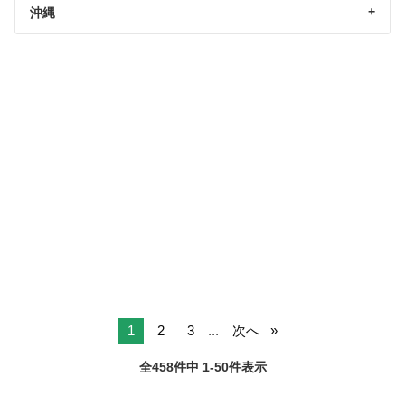
沖縄
1
2
3
...
次へ
全458件中 1-50件表示