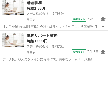
経理事務
時給1,330円
アデコ株式会社 盛岡支社
7月18日
提携サイト
秋田市
【大手企業での経理事務】会計・経理ソフトを使用し、決算業務(月
次、年次)サポートをメインに、入出金や消込等の伝票処理等の経理業
秋田
秋田市
一般事務
事務サポート業務
務全般をお願いします。 頑張り次第で直接雇用を目指せる、県内大手
時給1,090円
企業での経理事務のお仕事です。 ...
アデコ株式会社 盛岡支社
7月18日
提携サイト
秋田市
データ集計や入力をメインに資料作成、簡単なホームページ更新、
SNS発信、動画編集などをおまかせします。 その他は問い合わせ対応
秋田
秋田市
その他
(電話、メール)、郵便物仕分けなどの関連業務もお願いします。 ITリ
テラシーを活かせる、扶養内勤...