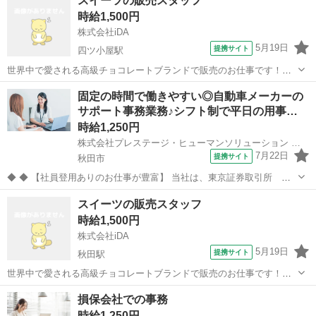
スイーツの販売スタッフ
ル・アクセサリーなど、 オシャレも自由にOK！ ～アパレル販売のお
時給1,500円
仕事～ ●接客販売 ●レジ業...
株式会社iDA
5月19日
提携サイト
四ツ小屋駅
世界中で愛される高級チョコレートブランドで販売のお仕事です！
「日頃世話になっている方へ」「自分への特別なご褒美に」 様々なシ
秋田
秋田市
四ツ小屋駅
電話対応
固定の時間で働きやすい◎自動車メーカーの
ーンにフィットするチョコレートを 沢山の人たちにお届けするお仕事
サポート事務業務♪シフト制で平日の用事…
です。 【具体的には・・・】 ...
時給1,250円
株式会社プレステージ・ヒューマンソリューション 秋田BPOメインキャンパス
7月22日
提携サイト
秋田市
◆ ◆ 【社員登用ありのお仕事が豊富】 当社は、東京証券取引所 プ
ライム市場である株式会社プレステージ・インターナショナルのグル
秋田
秋田市
一般事務
スイーツの販売スタッフ
ープ企業です。 グループ内のお仕事が豊富で、派遣社員としてご就業
時給1,500円
いただいた後に社員登用された...
株式会社iDA
5月19日
提携サイト
秋田駅
世界中で愛される高級チョコレートブランドで販売のお仕事です！
「日頃世話になっている方へ」「自分への特別なご褒美に」 様々なシ
秋田
秋田市
秋田駅
電話対応
損保会社での事務
ーンにフィットするチョコレートを、 沢山の人たちにお届けするお仕
時給1,250円
事です。 【具体的には・・・】...