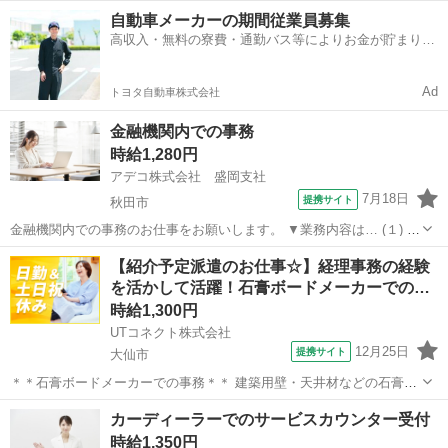
内業務やイベント補助、備品管理、資料作成、ファイリング、データ
秋田
秋田市
一般事務
自動車メーカーの期間従業員募集
管理、来客対応などをお任せします。 開始日相談OK！ あなたの英語
高収入・無料の寮費・通勤バス等によりお金が貯まりや
スキルを活かして学生さんや教職...
すい環境
Ad
トヨタ自動車株式会社
金融機関内での事務
時給1,280円
アデコ株式会社 盛岡支社
7月18日
提携サイト
秋田市
金融機関内での事務のお仕事をお願いします。 ▼業務内容は… (１) 書
類・資料等作成、ファイリング (２)社内便対応 、電話対応等 (３) その
秋田
秋田市
一般事務
【紹介予定派遣のお仕事☆】経理事務の経験
他庶務業務などをおまかせします。 アデコスタッフも活躍中！ プライ
を活かして活躍！石膏ボードメーカーでの…
ベート重...
時給1,300円
UTコネクト株式会社
12月25日
提携サイト
大仙市
＊＊石膏ボードメーカーでの事務＊＊ 建築用壁・天井材などの石膏ボ
ードを製造している企業で PCを使ったデスクワークをお任せします♪
秋田
大仙市
電話対応
カーディーラーでのサービスカウンター受付
☆紹介予定派遣のお仕事！ 最長6か月の派遣契約終了後、双方の合意
時給1,350円
のうえ 派遣先での直接雇...