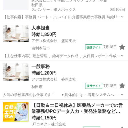
株式会社ニチイ学館 ニチイケアセンター本荘
秋田県
スポンサー：求人ボックス
08月06日
【仕事内容】事務員 パート・アルバイト 介護事業所の事務員 時給UP
しました。明るくコミュニケーション能力がある方、一緒に働きまし
アルバイト・パート
人事担当
ょう。事務経験者を希望します。PCの得意な方、電話応対等経験を活
時給1,850円
かしてみませんか。 <勤務先>ニチイ...
アデコ株式会社 盛岡支社
7月18日
提携サイト
由利本荘市
【主な仕事内容】勤怠管理 、給与データ作成 、人件費レポート作成
、人件費予算作成 、採用・教育 、健康診断管理 、ストレスチェック
秋田
由利本荘市
その他
一般事務
の実施 、就業規則制定/改訂 、ハラスメント相談窓口の対応などをお
時給1,200円
任せいたします。 ＜おス...
アデコ株式会社 盛岡支社
7月18日
提携サイト
秋田市
人気の学校事務のお仕事です！ ▼具体的には… 専用システムへの
データ入力をメインに書類チェックや転記、押印申請、書類のPDF
秋田
秋田市
一般事務
【日勤＆土日祝休み】医薬品メーカーでの営
化、メール送付、その他付随する業務をお願いします。 ＝＝＝＝＝＝
業事務◎PCデータ入力・受発注業務など…
＝ 残業基本ナシ！ 時短勤務...
時給1,150円
UTコネクト株式会社