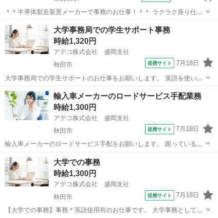
＊＊半導体製造装置メーカーで事務のお仕事！＊＊ ラクラク座り仕事
をお探しの方に オススメのお仕事です◎ 事務業務経験者や Excelツー
秋田
にかほ市
仁賀保駅
電話対応
大学事務局での学生サポート事務
ルの使用できる方歓迎！ 資材管理経験者や加工図面がわかる方大歓迎
時給1,320円
☆ ＜具体的には...
アデコ株式会社 盛岡支社
7月18日
提携サイト
秋田市
大学事務局での学生サポートのお仕事をお願いします。 英語を使いな
がら学生の履修登録や進級・卒業に関わるサポートをお願いいたしま
秋田
秋田市
一般事務
輸入車メーカーのロードサービス手配業務
す。 その他には資料作成、会議準備など、大学事務として幅広く活躍
時給1,300円
できるポジションです。 教育機関...
アデコ株式会社 盛岡支社
7月18日
提携サイト
秋田市
輸入車メーカーのロードサービス手配をお願いします。 困っているお
客様をサポートする業務がメインなので、車の知識がなくても問題あ
秋田
秋田市
電話対応
大学での事務
りません。 開始日＆勤務時間にリクエストがある方もご相談くださ
時給1,300円
い！ 未経験からユーザーサポートの...
アデコ株式会社 盛岡支社
7月18日
提携サイト
秋田市
【大学での事務】事務＊英語使用有のお仕事です。 大学事務として学