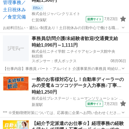
時給1,300円
日払い
株式会社ジャパンクリエイト
7月23日
提携サイト
仁賀保駅
お給料日払い・週払い制度あり！土日祝休みの日勤中心で働ける職場
です／20代・30代・40代・50代在籍中 ＼株式会社ジャパンクリエイト
秋田
仁賀保駅
一般事務
事務員/訪問介護/未経験者歓迎/交通費支給
の強み／ 【製造・物流に特化した圧倒的な専門性】 ジャパンクリエイ
時給1,096円～1,111円
トは、製造・物流分野...
株式会社ニチイ学館 ニチイケアセンター大館中央
秋田県
スポンサー：求人ボックス
08月06日
【仕事内容】事務員 パート・アルバイト 介護事業所の事務員 時給UP
しました。明るくコミュニケーション能力がある方、一緒に働きまし
アルバイト・パート
一般のお客様対応なし！自動車ディーラーの
ょう。短時間勤務です。事務経験者を希望します。PCの得意な方、電
みの受電＆コツコツデータ入力事務♪丁寧…
話応対等経験を活かしてみませんか。...
時給1,250円
株式会社プレステージ・ヒューマンソリューション 秋田BPOメインキャンパス
7月23日
提携サイト
新屋駅
*** ※受動喫煙対策については、応募後に企業へお問い合わせくださ
い。 派遣社員 社会保険制度あり 労災完備 研修あり 未経験者OK フリ
秋田
秋田市
新屋駅
電話対応
【紹介予定派遣のお仕事☆】経理事務の経験
ーター歓迎、主婦(夫)歓迎、長期歓迎 車通勤OK、未経験歓迎