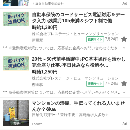
Ad
トヨタ自動車株式会社
自動車保険のロードサービス電話対応＆デー
タ入力♪残業月10h未満＆シフト制で働…
時給1,380円
株式会社プレステージ・ヒューマンソリューション 秋田BPOメインキャンパス
7月24日
提携サイト
新屋駅
*** ※受動喫煙対策については、応募後に企業へお問い合わせくださ
い。 派遣社員 社会保険制度あり 労災完備 研修あり 未経験者OK、経
秋田
秋田市
新屋駅
電話対応
20代～50代前半活躍中♪PC基本操作を活かし
験者優遇 フリーター歓迎、主婦(夫)歓迎、土日働ける方歓迎、長期歓
完全座り仕事♪平日休みなら役所や…
迎 車...
時給1,250円
株式会社プレステージ・ヒューマンソリューション
7月24日
提携サイト
柳田駅
*** ※受動喫煙対策については、応募後に企業へお問い合わせくださ
い。 派遣社員 社会保険制度あり 労災完備 研修あり 未経験者OK フリ
秋田
横手市
柳田駅
その他
マンションの清掃、手伝ってくれる人いませ
ーター歓迎、主婦(夫)歓迎、長期歓迎 髪色・髪型自由、交通費支給、
んか？😭🙏
服装...
日給例1万円〜 / 登録不要！高時給求人多数✨
Ad
Lacotto