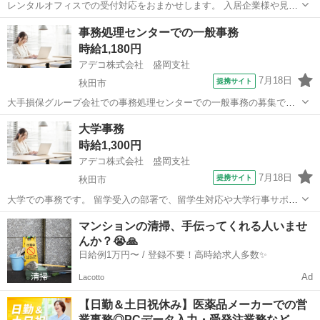
レンタルオフィスでの受付対応をおまかせします。 入居企業様や見学
希望者のご案内、予約やお問合せ対応などをメインに、付随する業務
秋田
秋田市
受付
事務処理センターでの一般事務
もお願いします。 ウレシイ時短勤務！ 家族、自分のために半日を自由
時給1,180円
に使える！ フルタイム勤務はち...
アデコ株式会社 盛岡支社
7月18日
提携サイト
秋田市
大手損保グループ会社での事務処理センターでの一般事務の募集で
す！ コンタクトセンターで対応したロードサービス後の業務として、
秋田
秋田市
一般事務
大学事務
お客さまが利用されたロードサービス費用の保険金支払い、レンタカ
時給1,300円
ーの手配や管理およびその保険金支払い、...
アデコ株式会社 盛岡支社
7月18日
提携サイト
秋田市
大学での事務です。 留学受入の部署で、留学生対応や大学行事サポー
ト、庶務などをおまかせします。 英語でのコミュニケーションが可能
秋田
秋田市
一般事務
マンションの清掃、手伝ってくれる人いませ
で、メール対応および日常会話ができる方(TOEIC700点相当以上)にフ
んか？😭🙏
ィットします。 基本土日...
日給例1万円〜 / 登録不要！高時給求人多数✨
Ad
Lacotto
【日勤＆土日祝休み】医薬品メーカーでの営
業事務◎PCデータ入力・受発注業務など…