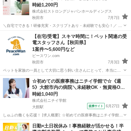
時給1,200円
株式会社ストロングジャパンホールディングス
秋田市
7月7日
＼自宅でできる！研修充実・スクリプトあり・未経験でも安心！／ 全
国どこでも働ける「在宅テレアポスタッフ」を募集しています♪ 【仕
秋田
秋田市
電話対応
フルリモート
【在宅/受電】スキマ時間に！ペット関連の受
事内容】 行っていただく業務は、アポイントの取得業務です。 先輩ス
電スタッフさん【秋田県】
タッフとチーム...
1案件〜5,600円など
ピースワン.com
秋田市
7月3日
ペットを家族の一員として大切に思う飼い主さんにとって、本当に役
立つサービスを提供したい—— そんな想いから私たちは日々活動して
秋田
秋田市
事務
スタッフ
☆初めての医療事務はニチイ学館で☆《週
います。 しかし、まだまだペット業界には多くの課題があります。飼
5》大館市内の病院＼未経験OK・無資格O…
い主さんが安心して相談できる...
時給1,040円
株式会社ニチイ学館
6月27日
提携サイト
大館駅
しゅふの働くを応援！ [求人概要]: ☆初めての医療事務はニチイ学館で
☆《週5》大館市内の病院＼未経験OK・無資格OK／家計にも嬉しい資
秋田
大館駅
一般事務
日勤×土日祝休み！事務経験が活かせる！半
格取得の受講料キャッシュバック制度あり◎ [職種名]: 無資格・未経験