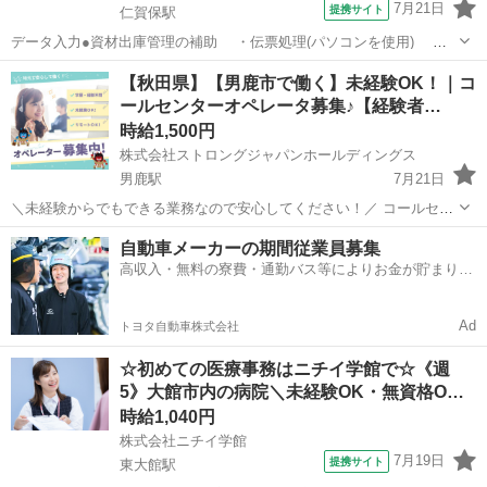
7月21日
提携サイト
仁賀保駅
データ入力●資材出庫管理の補助 ・伝票処理(パソコンを使用) ・
データ入力 ・その他付随する業務 ※パソコンを使用し、現場管理者
秋田
にかほ市
仁賀保駅
一般事務
【秋田県】【男鹿市で働く】未経験OK！｜コ
と打ち合わせなどを行っていただきます。 ＜勤務先のご紹介＞ 多種多
ールセンターオペレータ募集♪【経験者…
様な電子部品を素材か...
時給1,500円
株式会社ストロングジャパンホールディングス
男鹿駅
7月21日
＼未経験からでもできる業務なので安心してください！／ コールセン
ターでのオペレータースタッフを募集しています♪ 【仕事内容】 行っ
秋田
男鹿市
男鹿駅
電話対応
スタッフ
自動車メーカーの期間従業員募集
ていただく業務は、 ファーストコールと呼ばれる『資料送付』の架電
高収入・無料の寮費・通勤バス等によりお金が貯まりや
業務です。 ーー...
すい環境
Ad
トヨタ自動車株式会社
☆初めての医療事務はニチイ学館で☆《週
5》大館市内の病院＼未経験OK・無資格O…
時給1,040円
株式会社ニチイ学館
7月19日
提携サイト
東大館駅