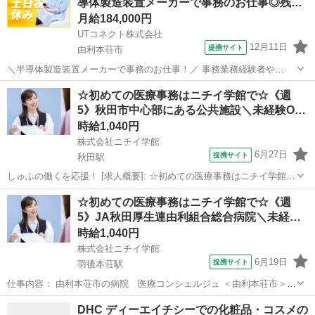
導体製造装置メーカーで事務のお仕事◎残…
OKの医療事務...
月給184,000円
UTコネクト株式会社
12月11日
提携サイト
由利本荘市
＼半導体製造装置メーカーで事務のお仕事！／ 事務業務経験者や
Excelツールの使用できる方歓迎！ 資材管理経験者や加工図面がわか
秋田
由利本荘市
電話対応
☆初めての医療事務はニチイ学館で☆《週
る方大歓迎☆ ラクラク座り仕事をお探しの方に オススメのお仕事です
5》秋田市中心部にある公共施設＼未経験O…
◎ ＜具体的には…＞...
時給1,040円
株式会社ニチイ学館
6月27日
提携サイト
秋田駅
しゅふの働くを応援！ [求人概要]: ☆初めての医療事務はニチイ学館で
☆《週5》秋田市中心部にある公共施設＼未経験OK・無資格OK／家計
秋田
秋田駅
一般事務
☆初めての医療事務はニチイ学館で☆《週
にも嬉しい資格取得の受講料キャッシュバック制度あり◎ [職種名]: 無
5》JA秋田厚生連由利組合総合病院＼未経…
資格・未経験O...
時給1,040円
株式会社ニチイ学館
6月19日
提携サイト
羽後本荘駅
仕事内容： 由利本荘市の病院 医療コンシェルジュ ＜由利本荘市＞案
内業務（フロアコンシェルジュ） パート／未経験・ブランクOK！患
秋田
由利本荘市
羽後本荘駅
一般事務
DHC ディーエイチシーでの化粧品・コスメの
者さまと明るく対応できる方歓迎！医療機関の顔「コンシェルジュ」