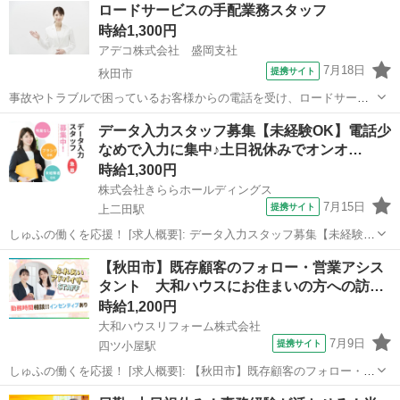
秋田
大館市
その他
ロードサービスの手配業務スタッフ
します。 アデコ限定求人！ 開始日相談OK、長期予定の安定したお仕
時給1,300円
事です。 忙しい社員さんのサポ...
アデコ株式会社 盛岡支社
7月18日
提携サイト
秋田市
事故やトラブルで困っているお客様からの電話を受け、ロードサービ
スの手配を行うお仕事です。 複数名同時募集！ 受付対応とデータ入力
秋田
秋田市
受付
データ入力スタッフ募集【未経験OK】電話少
がメインのお仕事です。 法人のお客様対応が中心で、比較的落ち着い
なめで入力に集中♪土日祝休みでオンオ…
た対応が可能です。 社内の福利...
時給1,300円
株式会社きららホールディングス
7月15日
提携サイト
上二田駅
しゅふの働くを応援！ [求人概要]: データ入力スタッフ募集【未経験
OK】電話少なめで入力に集中♪土日祝休みでオンオフ切替、長く続け
秋田
上二田駅
一般事務
【秋田市】既存顧客のフォロー・営業アシス
やすい職場 [職種名]: 工場内でのデータ入力 [勤務地・最寄駅]: 秋田県
タント 大和ハウスにお住まいの方への訪…
秋田市 株...
時給1,200円
大和ハウスリフォーム株式会社
7月9日
提携サイト
四ツ小屋駅
しゅふの働くを応援！ [求人概要]: 【秋田市】既存顧客のフォロー・営
業アシスタント 大和ハウスにお住まいの方への訪問スタッフ＜ふれ
秋田
四ツ小屋駅
営業事務