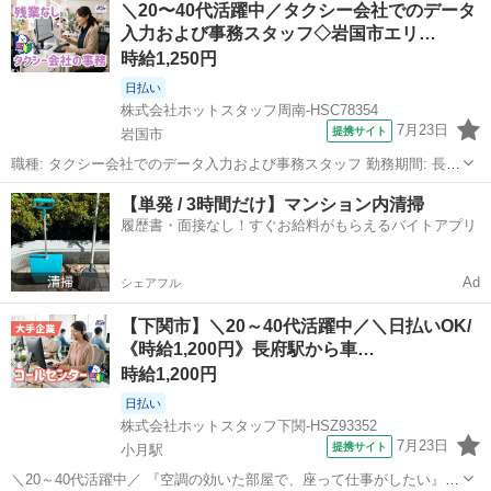
＼20〜40代活躍中／タクシー会社でのデータ
16:00の短時間ワーク! 朝はゆっくり、夕方は早めに帰宅できる♪ 家事
入力および事務スタッフ◇岩国市エリ…
の時間も確...
時給1,250円
日払い
株式会社ホットスタッフ周南-HSC78354
7月23日
提携サイト
岩国市
職種: タクシー会社でのデータ入力および事務スタッフ 勤務期間: 長期
（3ヶ月以上） 仕事内容: タクシー会社でのオフィスワーク★ 『事務
山口
岩国市
一般事務
【単発 / 3時間だけ】マンション内清掃
未経験だけどチャレンジしてみたい』 という方も歓迎! ★このオシゴ
履歴書・面接なし！すぐお給料がもらえるバイトアプリ
トのまとめ!★ ...
Ad
シェアフル
【下関市】＼20～40代活躍中／＼日払いOK/
《時給1,200円》長府駅から車…
時給1,200円
日払い
株式会社ホットスタッフ下関-HSZ93352
7月23日
提携サイト
小月駅
＼20～40代活躍中／ 『空調の効いた部屋で、座って仕事がしたい』