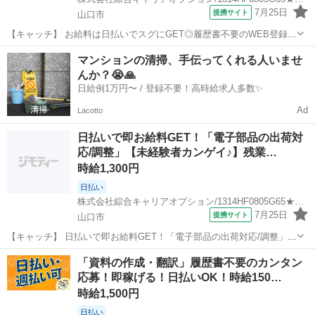
7月25日
提携サイト
山口市
【キャッチ】 お給料は日払いでスグにGET◎履歴書不要のWEB登録
OK！「電子部品の出荷対応/調整」高時給1300円！大歳周辺！20代～
山口
山口市
一般事務
マンションの清掃、手伝ってくれる人いませ
40代のスタッフが多数活躍中★ 【コメント】 製造のお仕事が豊富★未
んか？😭🙏
経験で働いてみたい...
日給例1万円〜 / 登録不要！高時給求人多数✨
Ad
Lacotto
日払いで即お給料GET！「電子部品の出荷対
応/調整」【未経験者カンゲイ♪】残業…
時給1,300円
日払い
株式会社綜合キャリアオプション/1314HF0805G65★36-S
7月25日
提携サイト
山口市
【キャッチ】 日払いで即お給料GET！「電子部品の出荷対応/調整」
【未経験者カンゲイ♪】残業ほぼナシでジュージツ☆土日祝休み！高時
山口
山口市
一般事務
「資料の作成・翻訳」履歴書不要のカンタン
給1300円！ 【コメント】 製造のお仕事をお探しの方必見！ 「経験な
応募！即稼げる！日払いOK！時給150…
いけど大丈夫かな・・...
時給1,500円
日払い