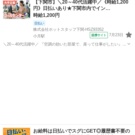
【下関市】＼20～40代活躍中／《時給1,200
祝休み&残業なし! 自分の時間や家族との予定も大切にできる★ ▼PC
円》日払いあり★下関市内でイン…
入力の...
時給1,200円
日払い
株式会社ホットスタッフ下関-HSZ93352
7月23日
提携サイト
小月駅
＼20～40代活躍中／ 『空調の効いた部屋で、座って仕事がしたい』
そんな希望を叶えられる"座り仕事"です♪ 大手企業ならではの落ち着い
山口
下関市
小月駅
電話対応
た環境で、 無理なく安定して働きたい方にピッタリ★ 《このオシゴト
のまとめ!》 ▼快適...
お給料は日払いでスグにGET◎履歴書不要の