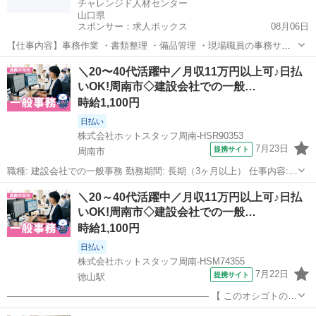
チャレンジド人材センター
山口県
スポンサー：求人ボックス
08月06日
【仕事内容】事務作業 ・書類整理 ・備品管理 ・現場職員の事務サポ
ート 送迎業務が発生する可能性あり 契約期間:1年(原則更新・更新上
アルバイト・パート
＼20〜40代活躍中／月収11万円以上可♪日払
限なし) 従事すべき業務の変更範囲:法人の定めによる 就業場所の変更
いOK!周南市◇建設会社での一般…
範囲:なし 【経験・資格】<...
時給1,100円
日払い
株式会社ホットスタッフ周南-HSR90353
7月23日
提携サイト
周南市
職種: 建設会社での一般事務 勤務期間: 長期（3ヶ月以上） 仕事内容:
—————————————————————— 【 このオシゴトのま
山口
周南市
一般事務
＼20～40代活躍中／月収11万円以上可♪日払
とめ! 】 —————————————————————— ▼10:00〜
いOK!周南市◇建設会社での一般…
16:0...
時給1,100円
日払い
株式会社ホットスタッフ周南-HSM74355
7月22日
提携サイト
徳山駅
—————————————————————— 【 このオシゴトのま
とめ! 】 —————————————————————— ▼10:00〜
山口
徳山駅
一般事務