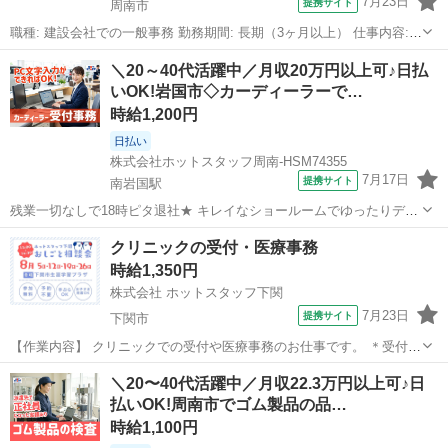
7月23日
提携サイト
周南市
職種: 建設会社での一般事務 勤務期間: 長期（3ヶ月以上） 仕事内容:
＼このオシゴトのまとめ!♪/ ▼10:00〜16:00の短時間ワーク! 朝はゆっ
山口
周南市
一般事務
＼20～40代活躍中／月収20万円以上可♪日払
くり、夕方は早めに帰宅できる♪ 家事の時間も確保しやすい◎ ▼...
いOK!岩国市◇カーディーラーで…
時給1,200円
日払い
株式会社ホットスタッフ周南-HSM74355
7月17日
提携サイト
南岩国駅
残業一切なしで18時ピタ退社★ キレイなショールームでゆったりデス
クワーク♪ —————————————————————— 【 このオ
山口
南岩国駅
受付
クリニックの受付・医療事務
シゴトのまとめ! 】 ——————————————————————
時給1,350円
▼毎日定時退社! ...
株式会社 ホットスタッフ下関
7月23日
提携サイト
下関市
【作業内容】 クリニックでの受付や医療事務のお仕事です。 ＊受付・
会計対応 来院された患者様の診察券をお預かりしたり、 レジでの
山口
下関市
一般事務
＼20〜40代活躍中／月収22.3万円以上可♪日
会計対応を行います。 ＊処方薬の記帳 電子カルテや薬剤記録へ、
払いOK!周南市でゴム製品の品…
処方箋の内容を入力し...
時給1,100円