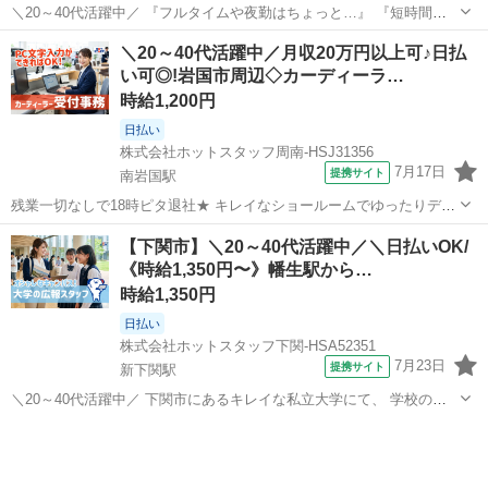
＼20～40代活躍中／ 『フルタイムや夜勤はちょっと…』 『短時間で
無理なく働きたい!』 という方必見の時短ワーク★ 実働5時間で、夕方
山口
山口市
矢原駅
電話対応
＼20～40代活躍中／月収20万円以上可♪日払
前にはおうちに帰れる、 理想の働き方がここにあります♪
い可◎!岩国市周辺◇カーディーラ…
━━━━━━━━━━━━━━...
時給1,200円
日払い
株式会社ホットスタッフ周南-HSJ31356
7月17日
提携サイト
南岩国駅
残業一切なしで18時ピタ退社★ キレイなショールームでゆったりデス
クワーク♪ ＼このオシゴトのまとめ!♪/ ▼毎日定時退社! 18時に退勤で
山口
南岩国駅
受付
【下関市】＼20～40代活躍中／＼日払いOK/
きるので寄り道しやすい! お仕事後の予定も充実します◎ ▼2ヶ月に1
《時給1,350円〜》幡生駅から…
回リフレッシ...
時給1,350円
日払い
株式会社ホットスタッフ下関-HSA52351
7月23日
提携サイト
新下関駅
＼20～40代活躍中／ 下関市にあるキレイな私立大学にて、 学校の魅
力を伝えるお仕事です! ＼このオシゴトのまとめ!♪/ ▼ノルマなしで安
山口
下関市
新下関駅
その他
心の案内業務 数字に追われることなくのびのびと働けます♪ ▼土日祝
休みで私生活も充...