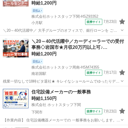
時給1,200円
日払い
株式会社ホットスタッフ下関-HSZ93352
7月23日
提携サイト
小月駅
＼20～40代活躍中／ 大手グループのオフィスで、銀行ローンを ご利
用中のお客様へサービスのご案内をします! ＼このオシゴトのまとめ!
山口
下関市
小月駅
電話対応
＼20～40代活躍中／カーディーラーでの受付
♪/ ▼朝はゆったりの10時始業 ラッシュを避けられるので、 余裕を持
事務◇岩国市★月収20万円以上可♪…
って通勤できる...
時給1,200円
日払い
株式会社ホットスタッフ周南-HSM74355
7月17日
提携サイト
南岩国駅
残業一切なしで18時ピタ退社★ キレイなショールームでゆったりデス
クワーク♪ 【このオシゴトのまとめ!】 ▼毎日定時退社! 18時に退勤で
山口
南岩国駅
受付
住宅設備メーカーの一般事務
きるので寄り道しやすい! お仕事後の予定も充実します◎ ▼2ヶ月に1
時給1,150円
回リフレッシュ...
株式会社 ホットスタッフ下関
7月23日
提携サイト
下関市
【作業内容】 住宅設備機器メーカーでの 一般事務をお願いします。
＊工場で使う資材の仕入れ管理◎ ＊専用のパッケージソフトへのデー
山口
下関市
一般事務