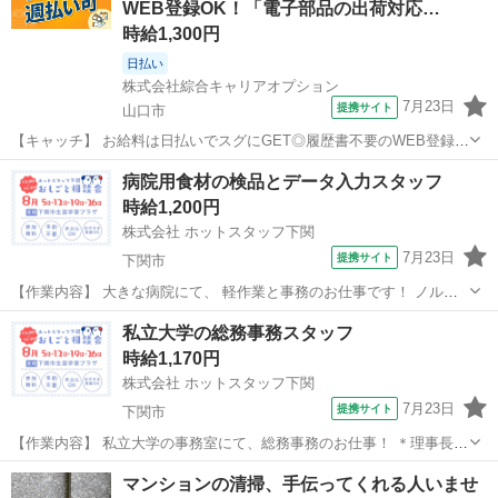
WEB登録OK！「電子部品の出荷対応…
時給1,300円
日払い
株式会社綜合キャリアオプション
7月23日
提携サイト
山口市
【キャッチ】 お給料は日払いでスグにGET◎履歴書不要のWEB登録
OK！「営業事務」高時給1300円！大歳周辺！20代～40代のスタッフ
山口
山口市
一般事務
病院用食材の検品とデータ入力スタッフ
が多数活躍中★ 【コメント】 ＼大手人材派遣会社で働きませんか♪／
時給1,200円
「新しい職場は不...
株式会社 ホットスタッフ下関
7月23日
提携サイト
下関市
【作業内容】 大きな病院にて、 軽作業と事務のお仕事です！ ノルマ
は一切ありませんので、 ブランクがある方も安心してくださいね♪ 《
山口
下関市
一般事務
私立大学の総務事務スタッフ
具体的には… 》 ■届いた材料の検品や片付け (これがメインの作業
時給1,170円
です) ■...
株式会社 ホットスタッフ下関
7月23日
提携サイト
下関市
【作業内容】 私立大学の事務室にて、総務事務のお仕事！ ＊理事長や
副理事長のスケジュール管理 ＊労災などの手続き、契約書の作成 ＊勤
山口
下関市
一般事務
マンションの清掃、手伝ってくれる人いませ
怠の締め作業 ＊会議資料の作成 マニュアルがないため、 過去の資料