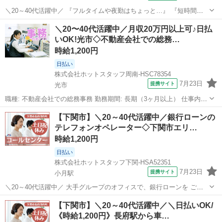
＼20～40代活躍中／ 『フルタイムや夜勤はちょっと…』 『短時間で
無理なく働きたい!』 という方必見の時短ワーク★ 実働5時間で、夕方
山口
山口市
矢原駅
電話対応
＼20〜40代活躍中／月収20万円以上可♪日払
前にはおうちに帰れる、 理想の働き方がここにあります♪
いOK!光市◇不動産会社での総務…
◆◆◆◆◆◆◆◆◆◆◆◆◆◆...
時給1,200円
日払い
株式会社ホットスタッフ周南-HSC78354
7月23日
提携サイト
光市
職種: 不動産会社での総務事務 勤務期間: 長期（3ヶ月以上） 仕事内容:
/ あなたの事務経験が輝く★ 土日祝休みの総務事務! ＼ 大人気のオフ
山口
光市
一般事務
【下関市】＼20～40代活躍中／銀行ローンの
ィスワークで 事務スキルを活かしながら働きませんか◎ 日勤のみ&残
テレフォンオペレーター◇下関市エリ…
業少な...
時給1,200円
日払い
株式会社ホットスタッフ下関-HSA52351
7月23日
提携サイト
小月駅
＼20～40代活躍中／ 大手グループのオフィスで、銀行ローンを ご利
用中のお客様へサービスのご案内をします! ★このオシゴトのまとめ!
山口
下関市
小月駅
電話対応
【下関市】＼20～40代活躍中／＼日払いOK/
★ ▼朝はゆったりの10時始業 ラッシュを避けられるので、 余裕を持
《時給1,200円》長府駅から車…
って通勤できる◎...