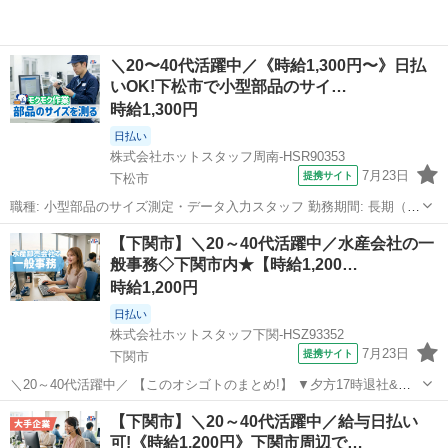
＼20〜40代活躍中／《時給1,300円〜》日払
いOK!下松市で小型部品のサイ…
時給1,300円
日払い
株式会社ホットスタッフ周南-HSR90353
7月23日
提携サイト
下松市
職種: 小型部品のサイズ測定・データ入力スタッフ 勤務期間: 長期（3
ヶ月以上） 仕事内容: 半導体装置に使われる、小さな部品のサイズを
山口
下松市
一般事務
【下関市】＼20～40代活躍中／水産会社の一
チェックする検査のお仕事です。 《 作業手順はこちら! 》 (1)ノギスな
般事務◇下関市内★【時給1,200…
どの専...
時給1,200円
日払い
株式会社ホットスタッフ下関-HSZ93352
7月23日
提携サイト
下関市
＼20～40代活躍中／ 【このオシゴトのまとめ!】 ▼夕方17時退社&残
業ほぼなし! 仕事終わりのプライベート時間もしっかり満喫♪ ▼週休3
山口
下関市
一般事務
【下関市】＼20～40代活躍中／給与日払い
日の週もあります! 平日1日&日祝休みなので、 祝日がある週は3日休め
可!《時給1,200円》下関市周辺で…
ちゃい...