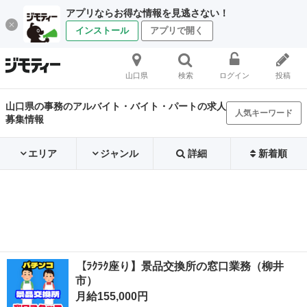
アプリならお得な情報を見逃さない！
インストール
アプリで開く
山口県
検索
ログイン
投稿
山口県の事務のアルバイト・バイト・パートの求人
人気キーワード
募集情報
エリア
ジャンル
詳細
新着順
【ﾗｸﾗｸ座り】景品交換所の窓口業務（柳井
市）
月給155,000円