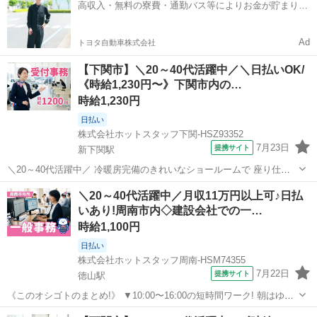
高収入・無料の寮費・通勤バス等によりお金が貯まりや
休みで私生活も充実...
すい環境
Ad
トヨタ自動車株式会社
【下関市】＼20～40代活躍中／＼日払いOK/
《時給1,230円〜》下関市内の…
時給1,230円
日払い
株式会社ホットスタッフ下関-HSZ93352
7月23日
提携サイト
新下関駅
＼20～40代活躍中／ 冷暖房完備のきれいなショールームで 座り仕事
メインの受付事務のお仕事です★ 『車の知識が全くない…』 という方
山口
下関市
新下関駅
一般事務
＼20～40代活躍中／月収11万円以上可♪日払
もご安心を♪ PCの基本操作さえできれば、 未経験からでも無理なく始
いあり!周南市内◇建設会社での一…
められる、 快適な環...
時給1,100円
日払い
株式会社ホットスタッフ周南-HSM74355
7月22日
提携サイト
徳山駅
《このオシゴトのまとめ!》 ▼10:00〜16:00の短時間ワーク! 朝はゆっ
くり、夕方は早めに帰宅できる♪ 家事の時間も確保しやすい◎ ▼土日
山口
徳山駅
一般事務