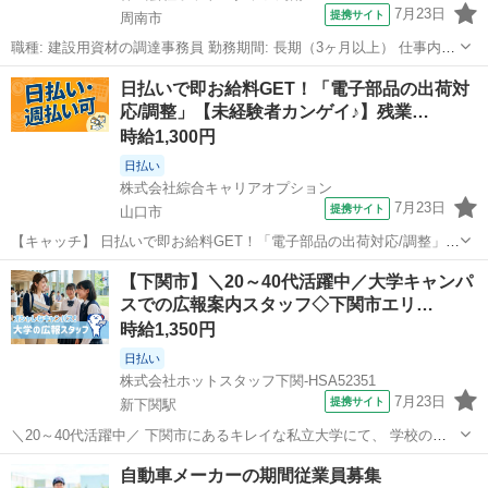
7月23日
提携サイト
周南市
職種: 建設用資材の調達事務員 勤務期間: 長期（3ヶ月以上） 仕事内容:
/ 「安く買うスキル」を高く評価♪ 資材の発注や価格交渉の経験を活か
山口
周南市
一般事務
日払いで即お給料GET！「電子部品の出荷対
して、 高時給1600円でステップアップしませんか? ＼ 建設現場で...
応/調整」【未経験者カンゲイ♪】残業…
時給1,300円
日払い
株式会社綜合キャリアオプション
7月23日
提携サイト
山口市
【キャッチ】 日払いで即お給料GET！「電子部品の出荷対応/調整」
【未経験者カンゲイ♪】残業ほぼナシでジュージツ☆土日祝休み！高時
山口
山口市
一般事務
【下関市】＼20～40代活躍中／大学キャンパ
給1300円！ 【コメント】 製造のお仕事をお探しの方必見！ 「経験な
スでの広報案内スタッフ◇下関市エリ…
いけど大丈夫かな・・...
時給1,350円
日払い
株式会社ホットスタッフ下関-HSA52351
7月23日
提携サイト
新下関駅
＼20～40代活躍中／ 下関市にあるキレイな私立大学にて、 学校の魅
力を伝えるお仕事です! ★このオシゴトのまとめ!★ ▼ノルマなしで安
山口
下関市
新下関駅
その他
自動車メーカーの期間従業員募集
心の案内業務 数字に追われることなくのびのびと働けます♪ ▼土日祝