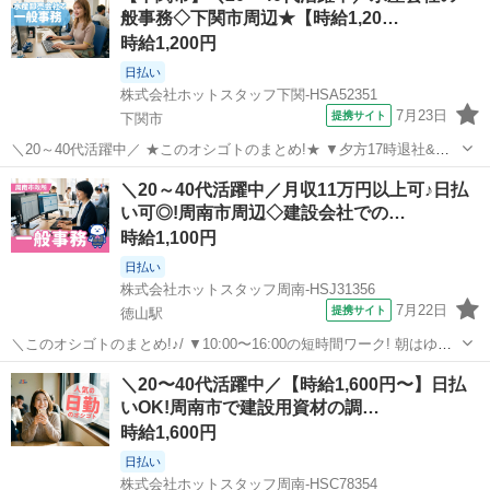
般事務◇下関市周辺★【時給1,20…
とめ! 】 ————————————————...
時給1,200円
日払い
株式会社ホットスタッフ下関-HSA52351
7月23日
提携サイト
下関市
＼20～40代活躍中／ ★このオシゴトのまとめ!★ ▼夕方17時退社&残
業ほぼなし! 仕事終わりのプライベート時間もしっかり満喫♪ ▼週休3
山口
下関市
一般事務
＼20～40代活躍中／月収11万円以上可♪日払
日の週もあります! 平日1日&日祝休みなので、 祝日がある週は3日休め
い可◎!周南市周辺◇建設会社での…
ちゃい...
時給1,100円
日払い
株式会社ホットスタッフ周南-HSJ31356
7月22日
提携サイト
徳山駅
＼このオシゴトのまとめ!♪/ ▼10:00〜16:00の短時間ワーク! 朝はゆっ
くり、夕方は早めに帰宅できる♪ 家事の時間も確保しやすい◎ ▼土日
山口
徳山駅
一般事務
＼20〜40代活躍中／【時給1,600円〜】日払
祝休み&残業なし! 自分の時間や家族との予定も大切にできる★ ▼PC
いOK!周南市で建設用資材の調…
入力...
時給1,600円
日払い
株式会社ホットスタッフ周南-HSC78354