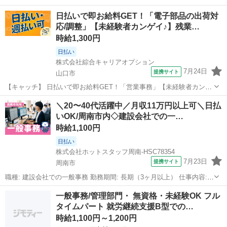
山口
山口市
一般事務
40代のスタッフが多数活躍中★ 【コメント】 製造のお仕事をお探しの
日払いで即お給料GET！「電子部品の出荷対
方必見！ 「経験...
応/調整」【未経験者カンゲイ♪】残業…
時給1,300円
日払い
株式会社綜合キャリアオプション
7月24日
提携サイト
山口市
【キャッチ】 日払いで即お給料GET！「営業事務」【未経験者カンゲ
イ♪】残業ほぼナシでジュージツ☆土日祝休み!高時給1300円！ 【コメ
山口
山口市
一般事務
＼20〜40代活躍中／月収11万円以上可＼日払
ント】 ＼大手人材派遣会社で働きませんか♪／ 「新しい職場は不
いOK/周南市内◇建設会社での一…
安・・・」 「経験はな...
時給1,100円
日払い
株式会社ホットスタッフ周南-HSC78354
7月23日
提携サイト
周南市
職種: 建設会社での一般事務 勤務期間: 長期（3ヶ月以上） 仕事内容:
＼このオシゴトのまとめ!♪/ ▼10:00〜16:00の短時間ワーク! 朝はゆっ
山口
周南市
一般事務
一般事務/管理部門・ 無資格・未経験OK フル
くり、夕方は早めに帰宅できる♪ 家事の時間も確保しやすい◎ ▼...
タイムパート 就労継続支援B型での…
時給1,100円～1,200円