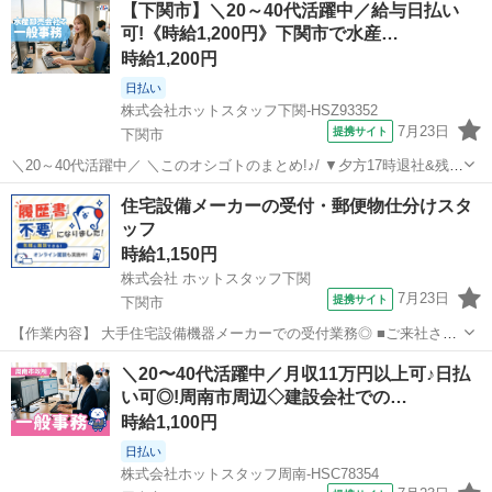
【下関市】＼20～40代活躍中／給与日払い
タ入力★ ＊企業様(お客様)からのメール対応！ 入力するソフトは フォ
可!《時給1,200円》下関市で水産…
ーマットに文字を入...
時給1,200円
日払い
株式会社ホットスタッフ下関-HSZ93352
7月23日
提携サイト
下関市
＼20～40代活躍中／ ＼このオシゴトのまとめ!♪/ ▼夕方17時退社&残業
ほぼなし! 仕事終わりのプライベート時間もしっかり満喫♪ ▼週休3日
山口
下関市
一般事務
住宅設備メーカーの受付・郵便物仕分けスタ
の週もあります! 平日1日&日祝休みなので、 祝日がある週は3日休めち
ッフ
ゃ...
時給1,150円
株式会社 ホットスタッフ下関
7月23日
提携サイト
下関市
【作業内容】 大手住宅設備機器メーカーでの受付業務◎ ■ご来社され
たお客様の対応 →来客ブースへのご案内 ■工場に届く郵便物の仕分
山口
下関市
受付
＼20〜40代活躍中／月収11万円以上可♪日払
け作業 ＼専門知識や難しいスキルは一切不要！／ お客様のご案内がで
い可◎!周南市周辺◇建設会社での…
きれば大丈夫◎ ...
時給1,100円
日払い
株式会社ホットスタッフ周南-HSC78354