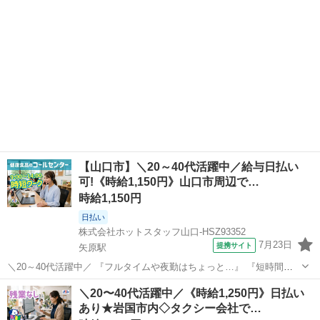
回リフレッシュ...
【山口市】＼20～40代活躍中／給与日払い
可!《時給1,150円》山口市周辺で…
時給1,150円
日払い
株式会社ホットスタッフ山口-HSZ93352
7月23日
提携サイト
矢原駅
＼20～40代活躍中／ 『フルタイムや夜勤はちょっと…』 『短時間で
無理なく働きたい!』 という方必見の時短ワーク★ 実働5時間で、夕方
山口
山口市
矢原駅
電話対応
＼20〜40代活躍中／《時給1,250円》日払い
前にはおうちに帰れる、 理想の働き方がここにあります♪
あり★岩国市内◇タクシー会社で…
──────────────...