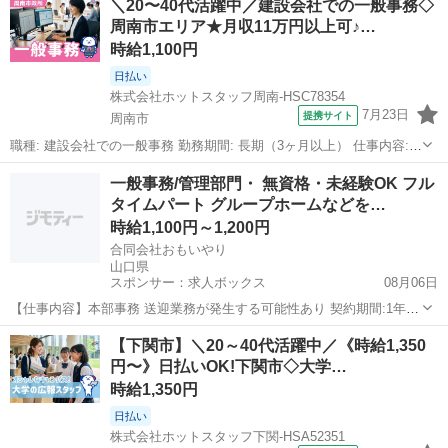
＼20〜40代活躍中／建設会社での一般事務◇
未経験だけどチャレンジしてみたい』 という方も歓迎します♪ 【この
周南市エリア★月収11万円以上可♪…
オシゴトのまとめ...
時給1,100円
日払い
株式会社ホットスタッフ周南-HSC78354
7月23日
提携サイト
周南市
職種: 建設会社での一般事務 勤務期間: 長期（3ヶ月以上） 仕事内容:
★このオシゴトのまとめ!★ ▼10:00〜16:00の短時間ワーク! 朝はゆっ
山口
周南市
一般事務
一般事務/管理部門・ 無資格・未経験OK フル
くり、夕方は早めに帰宅できる♪ 家事の時間も確保しやすい◎ ▼土...
タイムパート グループホームなどを…
時給1,100円～1,200円
合同会社おもいやり
山口県
スポンサー：求人ボックス
08月06日
【仕事内容】本部事務 送迎業務が発生する可能性あり 契約期間:1年
(原則更新・更新上限なし) 従事すべき業務の変更範囲:法人の定めによ
アルバイト・パート
【下関市】＼20～40代活躍中／《時給1,350
る 就業場所の変更範囲:法人の定めによる 【経験・資格】<応募要件>
円〜》日払いOK!下関市◇大学…
無資格・未経験OK <歓迎...
時給1,350円
日払い
株式会社ホットスタッフ下関-HSA52351