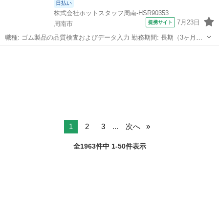
日払い
株式会社ホットスタッフ周南-HSR90353
7月23日
提携サイト
周南市
職種: ゴム製品の品質検査およびデータ入力 勤務期間: 長期（3ヶ月以
上） 仕事内容: 「人間関係がいいところで働きたい」 という方必見の
山口
周南市
一般事務
お仕事♪ 気さくで話しやすい先輩ばかりで安心★ そんな先輩とコミュ
ニケーションを...
1
2
3
...
次へ
全1963件中 1-50件表示