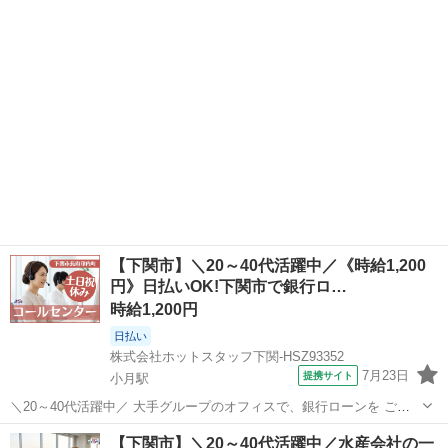
山口
下関市
受付
れたお客様のご用件をお伺いし、 笑顔でお席へご案内します♪ ■電話
対応 かかってき...
【下関市】＼20～40代活躍中／《時給1,200
円》日払いOK!下関市で銀行ロ…
時給1,200円
日払い
株式会社ホットスタッフ下関-HSZ93352
7月23日
提携サイト
小月駅
＼20～40代活躍中／ 大手グループのオフィスで、銀行ローンを ご利
用中のお客様へサービスのご案内をします!
山口
下関市
小月駅
電話対応
【下関市】＼20～40代活躍中／水産会社の一
—————————————————————— 【 このオシゴトのま