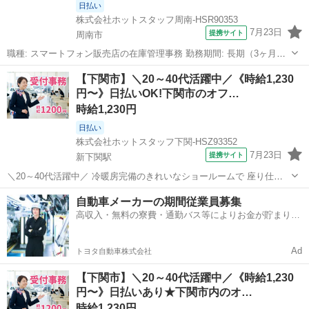
日払い
株式会社ホットスタッフ周南-HSR90353
7月23日
提携サイト
周南市
職種: スマートフォン販売店の在庫管理事務 勤務期間: 長期（3ヶ月以
上） 仕事内容: スマートフォン販売店の バックヤードでのオフィスワ
山口
周南市
一般事務
【下関市】＼20～40代活躍中／《時給1,230
ーク♪ 在庫管理事務スタッフ!
円〜》日払いOK!下関市のオフ…
—————————————————————— 【...
時給1,230円
日払い
株式会社ホットスタッフ下関-HSZ93352
7月23日
提携サイト
新下関駅
＼20～40代活躍中／ 冷暖房完備のきれいなショールームで 座り仕事
メインの受付事務のお仕事です★ 「車の知識が全くない…」 という方
山口
下関市
新下関駅
一般事務
自動車メーカーの期間従業員募集
もご安心を♪ PCの基本操作さえできれば、 未経験からでも無理なく始
高収入・無料の寮費・通勤バス等によりお金が貯まりや
められる、 快適...
すい環境
Ad
トヨタ自動車株式会社
【下関市】＼20～40代活躍中／《時給1,230
円〜》日払いあり★下関市内のオ…
時給1,230円