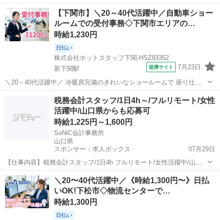
そんな希望を叶えられる"座り仕事"です♪ 大手企業ならではの落ち着い
山口
下関市
小月駅
電話対応
【下関市】＼20～40代活躍中／自動車ショー
た環境で、 無理なく安定して働きたい方にピッタリ★ ＼このオシゴト
ルームでの受付事務◇下関市エリアの…
のまとめ!♪/ ▼快...
時給1,230円
日払い
株式会社ホットスタッフ下関-HSZ93352
7月23日
提携サイト
新下関駅
＼20～40代活躍中／ 冷暖房完備のきれいなショールームで 座り仕事
メインの受付事務のお仕事です★ 『車の知識が全くない…』 という方
山口
下関市
新下関駅
一般事務
税務会計スタッフ/1日4h～/フルリモート/女性
もご安心を♪ PCの基本操作さえできれば、 未経験からでも無理なく始
活躍中/山口県からも応募可
められる、 快適な環...
時給1,225円～1,600円
SoNiC会計事務所
山口県
スポンサー：求人ボックス
07月29日
【仕事内容】税務会計スタッフ/1日4h フルリモート/女性活躍中/山口
県からも応募可 <仕事の魅力・会社のアピールポイント> とにかく自
アルバイト・パート
＼20〜40代活躍中／《時給1,300円〜》日払
由度の高いアットホームな事務所です! 実務を通して税務や会計業務の
いOK!下松市◇物流センターで…
様々な経験を積むことができま...
時給1,300円
日払い