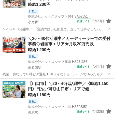
時給1,200円
日払い
株式会社ホットスタッフ下関-HSA52351
7月23日
提携サイト
小月駅
＼20～40代活躍中／ 『空調の効いた部屋で、座って仕事がしたい』
そんな希望を叶えられる"座り仕事"です♪ 大手企業ならではの落ち着い
山口
下関市
小月駅
電話対応
＼20～40代活躍中／カーディーラーでの受付
た環境で、 無理なく安定して働きたい方にピッタリ★ ＼このオシゴト
事務◇岩国市エリア★月収20万円以…
のまとめ!♪/ ▼快...
時給1,200円
日払い
株式会社ホットスタッフ周南-HSJ31356
7月17日
提携サイト
南岩国駅
残業一切なしで18時ピタ退社★ キレイなショールームでゆったりデス
クワーク♪ ★このオシゴトのまとめ!★ ▼毎日定時退社! 18時に退勤で
山口
南岩国駅
受付
【山口市】＼20～40代活躍中／《時給1,150
きるので寄り道しやすい! お仕事後の予定も充実します◎ ▼2ヶ月に1
円》日払い可◎山口市エリアで健…
回リフレッシュ...
時給1,150円
日払い
株式会社ホットスタッフ山口-HSZ93352
7月23日
提携サイト
矢原駅