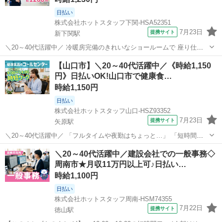
日払い
株式会社ホットスタッフ下関-HSA52351
7月23日
提携サイト
新下関駅
＼20～40代活躍中／ 冷暖房完備のきれいなショールームで 座り仕事
メインの受付事務のお仕事です★ 『車の知識が全くない…』 という方
山口
下関市
新下関駅
一般事務
【山口市】＼20～40代活躍中／《時給1,150
もご安心を♪ PCの基本操作さえできれば、 未経験からでも無理なく始
円》日払いOK!山口市で健康食…
められる、 快適な環...
時給1,150円
日払い
株式会社ホットスタッフ山口-HSZ93352
7月23日
提携サイト
矢原駅
＼20～40代活躍中／ 「フルタイムや夜勤はちょっと…」 「短時間で
無理なく働きたい!」 という方必見の時短ワーク★ 実働5時間で、夕方
山口
山口市
矢原駅
電話対応
＼20～40代活躍中／建設会社での一般事務◇
前にはおうちに帰れる、 理想の働き方がここにあります♪
周南市★月収11万円以上可♪日払い…
・・・・・・・・・・・・・...
時給1,100円
日払い
株式会社ホットスタッフ周南-HSM74355
7月22日
提携サイト
徳山駅