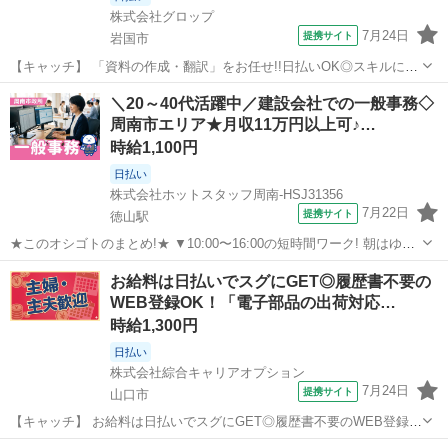
株式会社グロップ
7月24日
提携サイト
岩国市
【キャッチ】 「資料の作成・翻訳」をお任せ!!日払いOK◎スキルに自
信がなくてもOK！＜紹介予定派遣＞ちょっとレアなお仕事！英語力を
山口
岩国市
一般事務
＼20～40代活躍中／建設会社での一般事務◇
活かせる♪残業少なめ☆【土日祝休み／駐車場無料】 【コメント】 ＊
周南市エリア★月収11万円以上可♪…
＊充実したお仕事探しをサ...
時給1,100円
日払い
株式会社ホットスタッフ周南-HSJ31356
7月22日
提携サイト
徳山駅
★このオシゴトのまとめ!★ ▼10:00〜16:00の短時間ワーク! 朝はゆっ
くり、夕方は早めに帰宅できる♪ 家事の時間も確保しやすい◎ ▼土日
山口
徳山駅
一般事務
お給料は日払いでスグにGET◎履歴書不要の
祝休み&残業なし! 自分の時間や家族との予定も大切にできる★ ▼PC
WEB登録OK！「電子部品の出荷対応…
入力の...
時給1,300円
日払い
株式会社綜合キャリアオプション
7月24日
提携サイト
山口市
【キャッチ】 お給料は日払いでスグにGET◎履歴書不要のWEB登録
OK！「電子部品の出荷対応/調整」高時給1300円！大歳周辺！20代～