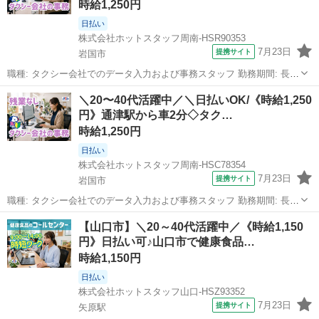
時給1,250円
日払い
株式会社ホットスタッフ周南-HSR90353
7月23日
提携サイト
岩国市
職種: タクシー会社でのデータ入力および事務スタッフ 勤務期間: 長期
（3ヶ月以上） 仕事内容: タクシー会社でのオフィスワーク★ 『事務
山口
岩国市
一般事務
＼20〜40代活躍中／＼日払いOK/《時給1,250
未経験だけどチャレンジしてみたい』 という方も大歓迎! 《このオシ
円》通津駅から車2分◇タク…
ゴトのまとめ!》...
時給1,250円
日払い
株式会社ホットスタッフ周南-HSC78354
7月23日
提携サイト
岩国市
職種: タクシー会社でのデータ入力および事務スタッフ 勤務期間: 長期
（3ヶ月以上） 仕事内容: タクシー会社でのオフィスワーク★ 『事務
山口
岩国市
一般事務
【山口市】＼20～40代活躍中／《時給1,150
未経験だけどチャレンジしてみたい』 という方も安心です♪ ＼このオ
円》日払い可♪山口市で健康食品…
シゴトのまとめ!...
時給1,150円
日払い
株式会社ホットスタッフ山口-HSZ93352
7月23日
提携サイト
矢原駅