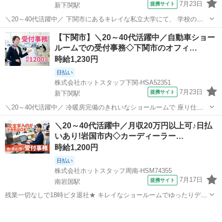
7月23日
提携サイト
新下関駅
＼20～40代活躍中／ 下関市にあるキレイな私立大学にて、 学校の魅
力を伝えるお仕事です!
山口
下関市
新下関駅
その他
【下関市】＼20～40代活躍中／自動車ショー
—————————————————————— 【 このオシゴトのま
ルームでの受付事務◇下関市のオフィ…
とめ! 】 —————————————————————— ▼ノル...
時給1,230円
日払い
株式会社ホットスタッフ下関-HSA52351
7月23日
提携サイト
新下関駅
＼20～40代活躍中／ 冷暖房完備のきれいなショールームで 座り仕事
メインの受付事務のお仕事です★ 『車の知識が全くない…』 という方
山口
下関市
新下関駅
一般事務
＼20～40代活躍中／月収20万円以上可♪日払
もご安心を♪ PCの基本操作さえできれば、 未経験からでも無理なく始
いあり!岩国市内◇カーディーラー…
められる、 快適な環...
時給1,200円
日払い
株式会社ホットスタッフ周南-HSM74355
7月17日
提携サイト
南岩国駅
残業一切なしで18時ピタ退社★ キレイなショールームでゆったりデス
クワーク♪ 《このオシゴトのまとめ!》 ▼毎日定時退社! 18時に退勤で
山口
南岩国駅
受付
きるので寄り道しやすい! お仕事後の予定も充実します◎ ▼2ヶ月に1