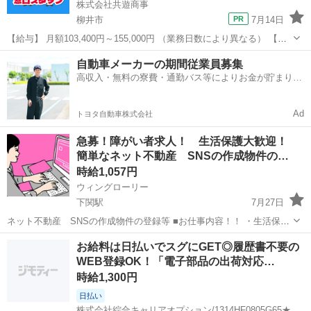
株式会社共遊商事
柳井市
7月14日
【給与】 月額103,400円～155,000円 （業務日数により異なる） 【雇
用形態】 業務委託 【仕事内容及びアピールポイント】 遊技場施設
山口
柳井市
その他
業務
自動車メーカーの期間従業員募集
（パチンコ店）近隣にある景品買取所でのお仕事です。 お客様...
高収入・無料の寮費・通勤バス等によりお金が貯まりや
すい環境
Ad
トヨタ自動車株式会社
急募！障がい者求人！ 生活保護大歓迎！
簡単なネット不動産 SNSの作成物件の…
時給1,057円
ウィングローリー
下関駅
7月27日
ネット不動産 SNSの作成物件の登録等 ■お仕事内容！！ ・生活保護
可能です 給料とは別に携帯代などの通信費上限 20000円 交通費上
山口
下関市
下関駅
事務
生活保護
お給料は日払いでスグにGET◎履歴書不要の
限 20000円まで支給可能。 ・福岡市南区に寮（GH）完備です...
WEB登録OK！「電子部品の出荷対応…
時給1,300円
日払い
株式会社綜合キャリアオプション/1314HF0805G65★36-S