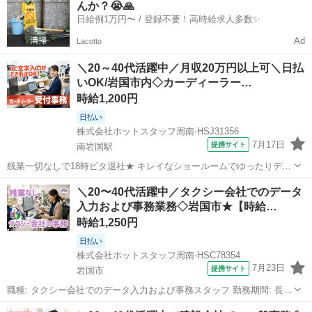
んか？😭🙏
を見ながら作業を進め...
日給例1万円〜 / 登録不要！高時給求人多数✨
Ad
Lacotto
＼20～40代活躍中／月収20万円以上可＼日払
いOK/岩国市内◇カーディーラー…
時給1,200円
日払い
株式会社ホットスタッフ周南-HSJ31356
7月17日
提携サイト
南岩国駅
残業一切なしで18時ピタ退社★ キレイなショールームでゆったりデス
クワーク♪ ＼このオシゴトのまとめ!♪/ ▼毎日定時退社! 18時に退勤で
山口
南岩国駅
受付
＼20〜40代活躍中／タクシー会社でのデータ
きるので寄り道しやすい! お仕事後の予定も充実します◎ ▼2ヶ月に1
入力および事務業務◇岩国市★【時給…
回リフレッシ...
時給1,250円
日払い
株式会社ホットスタッフ周南-HSC78354
7月23日
提携サイト
岩国市
職種: タクシー会社でのデータ入力および事務スタッフ 勤務期間: 長期
（3ヶ月以上） 仕事内容: タクシー会社でのオフィスワーク★ 『事務
山口
岩国市
一般事務