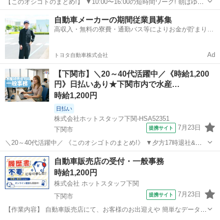
【このオシゴトのまとめ!】 ▼10:00〜16:00の短時間ワーク! 朝はゆっ
くり、夕方は早めに帰宅できる♪ 家事の時間も確保しやすい◎ ▼土日
山口
徳山駅
一般事務
自動車メーカーの期間従業員募集
祝休み&残業なし! 自分の時間や家族との予定も大切にできる★ ▼PC
高収入・無料の寮費・通勤バス等によりお金が貯まりや
入力の...
すい環境
Ad
トヨタ自動車株式会社
【下関市】＼20～40代活躍中／《時給1,200
円》日払いあり★下関市内で水産…
時給1,200円
日払い
株式会社ホットスタッフ下関-HSA52351
7月23日
提携サイト
下関市
＼20～40代活躍中／ 《このオシゴトのまとめ!》 ▼夕方17時退社&残
業ほぼなし! 仕事終わりのプライベート時間もしっかり満喫♪ ▼週休3
山口
下関市
一般事務
自動車販売店の受付・一般事務
日の週もあります! 平日1日&日祝休みなので、 祝日がある週は3日休め
時給1,200円
ちゃい...
株式会社 ホットスタッフ下関
7月23日
提携サイト
下関市
【作業内容】 自動車販売店にて、お客様のお出迎えや 簡単なデータ入
力などの受付事務をおまかせ！ 《具体的には...》 ■来客対応 ご来店さ