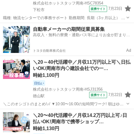
株式会社ホットスタッフ周南-HSC78354
7月23日
提携サイト
下松市
職種: 物流センターでの事務サポート 勤務期間: 長期（3ヶ月以上） 仕
事内容: これまでの事務経験、 もっと穏やかな環境で活かしてみませ
山口
下松市
一般事務
自動車メーカーの期間従業員募集
んか? ここは、もくもくと作業に集中できる、 物流センター内での事
高収入・無料の寮費・通勤バス等によりお金が貯まりや
務サポートのお...
すい環境
Ad
トヨタ自動車株式会社
＼20～40代活躍中／月収11万円以上可＼日払
いOK/周南市内◇建設会社での一…
時給1,100円
日払い
株式会社ホットスタッフ周南-HSJ31356
7月22日
提携サイト
徳山駅
＼このオシゴトのまとめ!♪/ ▼10:00〜16:00の短時間ワーク! 朝はゆっ
くり、夕方は早めに帰宅できる♪ 家事の時間も確保しやすい◎ ▼土日
山口
徳山駅
一般事務
＼20〜40代活躍中／月収14.2万円以上可♪日
祝休み&残業なし! 自分の時間や家族との予定も大切にできる★ ▼PC
払いOK!周南市で携帯ショップ…
入力...
時給1,130円