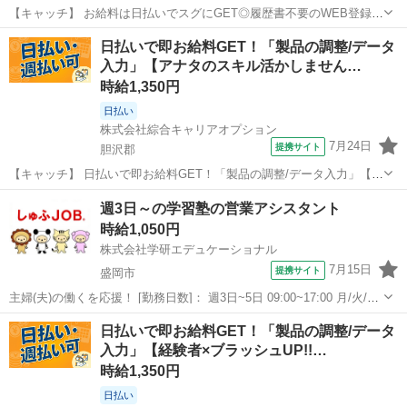
【キャッチ】 お給料は日払いでスグにGET◎履歴書不要のWEB登録
OK！「受発注/書類作成/電話受付データ入力」高時給1250円！水沢江
岩手
奥州市
一般事務
日払いで即お給料GET！「製品の調整/データ
刺周辺！20代～40代のスタッフが多数活躍中★ 【コメント】 製造の
入力」【アナタのスキル活かしません…
お仕事をお探しの方...
時給1,350円
日払い
株式会社綜合キャリアオプション
7月24日
提携サイト
胆沢郡
【キャッチ】 日払いで即お給料GET！「製品の調整/データ入力」【ア
ナタのスキル活かしませんか？】程よい残業でお小遣い稼ぎ♪ヘアカラ
岩手
胆沢郡
一般事務
週3日～の学習塾の営業アシスタント
ーOK！高！ 【コメント】 ＼大手人材派遣会社で働きませんか♪／
時給1,050円
「新しい職場は不安・・...
株式会社学研エデュケーショナル
7月15日
提携サイト
盛岡市
主婦(夫)の働くを応援！ [勤務日数]： 週3日~5日 09:00~17:00 月/火/水/
木/金 などから選べます [勤務地・最寄駅]： 岩手県盛岡市盛岡市みた
岩手
盛岡市
営業事務
日払いで即お給料GET！「製品の調整/データ
け5-4-58 2F 株式会社学研エデュケーショナル／学研...
入力」【経験者×ブラッシュUP!!…
時給1,350円
日払い