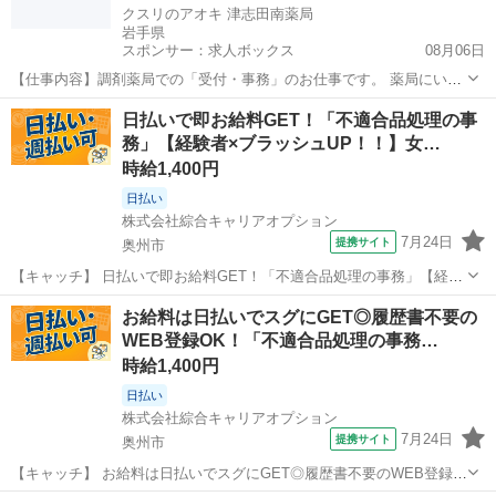
クスリのアオキ 津志田南薬局
岩手県
スポンサー：求人ボックス
08月06日
【仕事内容】調剤薬局での「受付・事務」のお仕事です。 薬局にいら
っしゃる患者様の対応がメインとなります。 主な業務は処方箋・お薬
アルバイト・パート
日払いで即お給料GET！「不適合品処理の事
手帳の受け取りや、データ入力、会計対応等、未経験やブランクがあ
務」【経験者×ブラッシュUP！！】女…
っても始められるお仕事! 調剤受付の為、...
時給1,400円
日払い
株式会社綜合キャリアオプション
7月24日
提携サイト
奥州市
【キャッチ】 日払いで即お給料GET！「不適合品処理の事務」【経験
者×ブラッシュUP！！】女性多数活躍中！土日祝休み！残業でたっぷ
岩手
奥州市
一般事務
お給料は日払いでスグにGET◎履歴書不要の
り稼ぐ！高！ 【コメント】 ＼大手人材派遣会社で働きませんか♪／
WEB登録OK！「不適合品処理の事務…
「新しい職場は不安・・・...
時給1,400円
日払い
株式会社綜合キャリアオプション
7月24日
提携サイト
奥州市
【キャッチ】 お給料は日払いでスグにGET◎履歴書不要のWEB登録
OK！「不適合品処理の事務」高時給1400円！金ケ崎周辺！20代～40