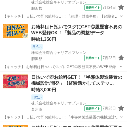
株式会社綜合キャリアオプション
7月24日
提携サイト
胆沢郡
【キャッチ】 日払いで即お給料GET！「経理・財務事務」【経験者×
ブラッシュUP!!】ちょこっと残業あり♪Excelのスキル活かせる!高！
岩手
胆沢郡
一般事務
お給料は日払いでスグにGET◎履歴書不要の
【コメント】 製造のお仕事をお探しにおススメ♪ 「未経験でも出来る
WEB登録OK！「製品の調整/データ…
仕事ないかな・...
時給1,350円
日払い
株式会社綜合キャリアオプション
7月23日
提携サイト
胆沢郡
【キャッチ】 お給料は日払いでスグにGET◎履歴書不要のWEB登録
OK！「製品の調整/データ入力」高時給1350円！六原周辺！20代～40
岩手
胆沢郡
一般事務
日払いで即お給料GET！「半導体製造装置の
代のスタッフが多数活躍中★ 【コメント】 ＼大手人材派遣会社で働き
機械設計/開発」【経験活かしてステッ…
ませんか♪／ 「...
時給3,000円
日払い
株式会社綜合キャリアオプション
7月23日
提携サイト
奥州市
【キャッチ】 日払いで即お給料GET！「半導体製造装置の機械設計/開
発」【経験活かしてステップUP！！】プライベートも充実♪土日祝
岩手
奥州市
一般事務