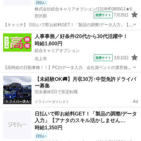
日払い
株式会社綜合キャリアオプション/1314HF0805G1★67-N
7月25日
提携サイト
胆沢郡
【キャッチ】 日払いで即お給料GET！「製品の調整/データ入力」【経
験者×ブラッシュUP！！】モノ足りない方に・残業20H未満♪高！ 【コ
岩手
胆沢郡
一般事務
人事事務／好条件/20代から30代活躍中！
メント】 弊社なら事前の職場見学が多数！お仕事安心スタート★★
時給1,600円
「派遣では働いたこ...
綜合キャリアオプション
3月10日
提携サイト
北上市
【高時給の日勤事務！！】PCのデータ入力、会社員ベントの運営補助
を行っていただきます。 ※寮アリのお仕事！一人暮らしスタートにも
岩手
北上市
その他
【未経験OK🚚】月収30万↑中型免許ドライバ
ピッタリ♪ ■お仕事PR ≪住まいもGET≫ 一人暮らしをしたい方や高収
ー募集
入で働きたい方に、 ...
完全週休2日で安定転職
Ad
ドライバーダイレクト
日払いで即お給料GET！「製品の調整/データ
入力」【アナタのスキル活かしません…
時給1,350円
日払い