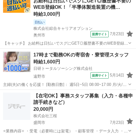
お給料は日払いでスグにGET◎履歴書不要の
休！高！ 【コメント】 ＼大手人材派遣会社で働きませんか♪／ 「新し
WEB登録OK！「半導体製造装置の機…
い職場は不安・・・」 ...
時給3,000円
日払い
株式会社綜合キャリアオプション
7月23日
提携サイト
奥州市
【キャッチ】 お給料は日払いでスグにGET◎履歴書不要のWEB登録
OK！「半導体製造装置の機械設計/開発」高時給3000円！金ケ崎周
岩手
奥州市
一般事務
17時まで勤務OKの寄宿舎・寮管理スタッフ
辺！20代～40代のスタッフが多数活躍中★ 【コメント】 製造のお仕
時給1,600円
事が豊富★未経験で働い...
日研トータルソーシング株式会社
5月14日
提携サイト
遠野市
主婦(夫)の働くを応援！ [勤務日数]： 週5日~5日 08:00~17:00 月/火/水/
木/金 [勤務地・最寄駅]： 岩手県遠野市 【派遣元】日研トータルソー
岩手
遠野市
その他
【在宅OK】事務スタッフ募集（入力・各種申
シング株式会社 青笹駅自動車5分 [職種名]：寄宿舎・寮...
請手続きなど）
20,000円
株式会社三桜
盛岡市
7月23日
⭐️業務内容⭐️ ・受電（必要時には架電） ・顧客管理 ・データ入力 ・資