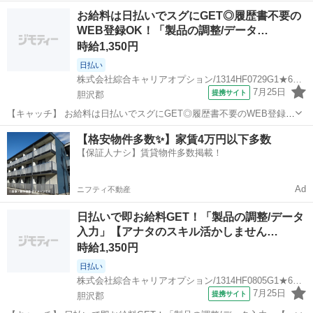
OK！「製品の調整/データ入力」高時給1350円！六原周辺！20代～40
岩手
胆沢郡
一般事務
お給料は日払いでスグにGET◎履歴書不要の
代のスタッフが多数活躍中★ 【コメント】 ＼大手人材派遣会社で働き
WEB登録OK！「製品の調整/データ…
ませんか♪／ 「...
時給1,350円
日払い
株式会社綜合キャリアオプション/1314HF0729G1★65-N
7月25日
提携サイト
胆沢郡
【キャッチ】 お給料は日払いでスグにGET◎履歴書不要のWEB登録
OK！「製品の調整/データ入力」高時給1350円！六原周辺！20代～40
岩手
胆沢郡
一般事務
【格安物件多数✨】家賃4万円以下多数
代のスタッフが多数活躍中★ 【コメント】 製造のお仕事をお探しの方
【保証人ナシ】賃貸物件多数掲載！
必見！ 「経験な...
Ad
ニフティ不動産
日払いで即お給料GET！「製品の調整/データ
入力」【アナタのスキル活かしません…
時給1,350円
日払い
株式会社綜合キャリアオプション/1314HF0805G1★68-N
7月25日
提携サイト
胆沢郡