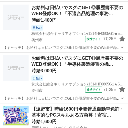
お給料は日払いでスグにGET◎履歴書不要の
WEB登録OK！「不適合品処理の事務…
時給1,400円
日払い
株式会社綜合キャリアオプション/1314HF0805G1★59-S
7月25日
提携サイト
奥州市
【キャッチ】 お給料は日払いでスグにGET◎履歴書不要のWEB登録
OK！「不適合品処理の事務」高時給1400円！金ケ崎周辺！20代～40
岩手
奥州市
一般事務
お給料は日払いでスグにGET◎履歴書不要の
代のスタッフが多数活躍中★ 【コメント】 製造のお仕事をお探しの方
WEB登録OK！「半導体製造装置の機…
必見！ 「経験ない...
時給3,000円
日払い
株式会社綜合キャリアオプション/1314HF0805G1★52-S
7月25日
提携サイト
奥州市
【キャッチ】 お給料は日払いでスグにGET◎履歴書不要のWEB登録
OK！「半導体製造装置の機械設計/開発」高時給3000円！金ケ崎周
岩手
奥州市
一般事務
【遠野市】時給1600円◆要普通自動車免許・
辺！20代～40代のスタッフが多数活躍中★ 【コメント】 弊社なら事
基本的なPCスキルある方急募！寄宿…
前の職場見学が多数！お...
時給1,600円
日研トータルソーシング株式会社