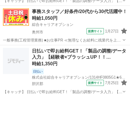
【キャッチ】 日払いで即お給料GET！「製品の調整/データ入力」【ア
ナタのスキル活かしませんか？】程よい残業でお小遣い稼ぎ♪ヘアカラ
岩手
胆沢郡
一般事務
事務スタッフ／好条件/20代から30代活躍中！
ーOK！高！ 【コメント】 製造のお仕事が豊富★未経験で働いてみた
時給1,050円
い方も大歓迎！ 「未経...
綜合キャリアオプション
1月27日
提携サイト
奥州市
一般事務(工程管理業務) ■お仕事PR ≪無理なくお給料に残業代を上乗
せ≫ 残業は月20時間未満で、 ほどよく稼げます♪ ≪週休2日制≫ 週末
岩手
奥州市
一般事務
日払いで即お給料GET！「製品の調整/データ
は家族や友人と一緒にプライベート満喫！ ≪ヘアカラーOKで自由な
入力」【経験者×ブラッシュUP！！…
雰囲気の職場≫ ...
時給1,350円
日払い
株式会社綜合キャリアオプション/1314HF0805G1★67-N
7月25日
提携サイト
胆沢郡
【キャッチ】 日払いで即お給料GET！「製品の調整/データ入力」【経
験者×ブラッシュUP！！】モノ足りない方に・残業20H未満♪高！ 【コ
岩手
胆沢郡
一般事務
メント】 弊社なら事前の職場見学が多数！お仕事安心スタート★★
「派遣では働いたこ...