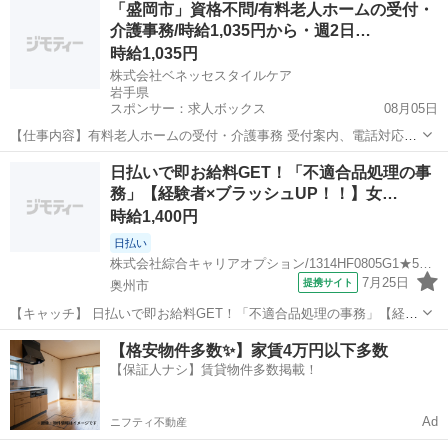
「盛岡市」資格不問/有料老人ホームの受付・
に・残業20H未満♪高！ 【コメント】 製造のお仕事をお探しの方必
介護事務/時給1,035円から・週2日…
見！ 「経験ないけど大丈...
時給1,035円
株式会社ベネッセスタイルケア
岩手県
スポンサー：求人ボックス
08月05日
【仕事内容】有料老人ホームの受付・介護事務 受付案内、電話対応、
ワード/エクセルなどのPC操作、経理などの事務、庶務全般 ・お客
アルバイト・パート
日払いで即お給料GET！「不適合品処理の事
様、ご家族様の来訪時の受付や案内、電話の対応 ・ホーム運営がスム
務」【経験者×ブラッシュUP！！】女…
ーズに行くように、経理・事務全般等のサ...
時給1,400円
日払い
株式会社綜合キャリアオプション/1314HF0805G1★59-S
7月25日
提携サイト
奥州市
【キャッチ】 日払いで即お給料GET！「不適合品処理の事務」【経験
者×ブラッシュUP！！】女性多数活躍中！土日祝休み！残業でたっぷ
岩手
奥州市
一般事務
【格安物件多数✨】家賃4万円以下多数
り稼ぐ！高！ 【コメント】 弊社なら事前の職場見学が多数！お仕事安
【保証人ナシ】賃貸物件多数掲載！
心スタート★★ 「派遣で...
Ad
ニフティ不動産