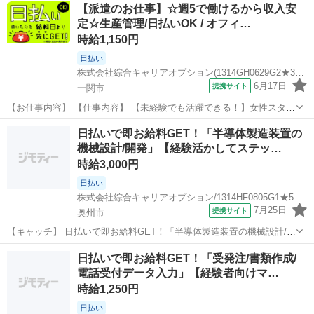
【派遣のお仕事】☆週5で働けるから収入安
定☆生産管理/日払いOK / オフィ…
時給1,150円
日払い
株式会社綜合キャリアオプション(1314GH0629G2★34-N)
6月17日
提携サイト
一関市
【お仕事内容】 【仕事内容】 【未経験でも活躍できる！】女性スタッ
フさんも活躍中♪土日祝休み！ヘアカラーOK！ 《仕事内容》 【業務内
岩手
一関市
その他
日払いで即お給料GET！「半導体製造装置の
容詳細】製品のピッキング・仕分け業務、 発注書を見て、 必要な物
機械設計/開発」【経験活かしてステッ…
を仕分けする業務になり...
時給3,000円
日払い
株式会社綜合キャリアオプション/1314HF0805G1★52-S
7月25日
提携サイト
奥州市
【キャッチ】 日払いで即お給料GET！「半導体製造装置の機械設計/開
発」【経験活かしてステップUP！！】プライベートも充実♪土日祝
岩手
奥州市
一般事務
日払いで即お給料GET！「受発注/書類作成/
休！高！ 【コメント】 弊社なら事前の職場見学が多数！お仕事安心ス
電話受付データ入力」【経験者向けマ…
タート★★ 「派遣では働...
時給1,250円
日払い