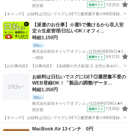
7月25日
提携サイト
胆沢郡
【キャッチ】 お給料は日払いでスグにGET◎履歴書不要のWEB登録
OK！「製品の調整/データ入力」高時給1350円！六原周辺！20代～40
岩手
胆沢郡
一般事務
【派遣のお仕事】☆週5で働けるから収入安
代のスタッフが多数活躍中★ 【コメント】 製造のお仕事をお探しにお
定☆生産管理/日払いOK / オフィ…
ススメ♪ 「未経...
時給1,150円
日払い
株式会社綜合キャリアオプション(1314GH0629G2★31-N)
6月17日
提携サイト
一関市
【お仕事内容】 【仕事内容】 【未経験の方大歓迎♪】女性が多めの職
場♪土日祝休み！ヘアスタイル自由☆ 《仕事内容》 【業務内容詳細】
岩手
一関市
その他
お給料は日払いでスグにGET◎履歴書不要の
生産管理、 パソコン入力業務【取扱製品情報】半導体に使われる、 ハ
WEB登録OK！「製品の調整/データ…
ーネス部品人気の日勤専属...
時給1,350円
日払い
株式会社綜合キャリアオプション/1314HF0729G1★64-N
7月25日
提携サイト
胆沢郡
【キャッチ】 お給料は日払いでスグにGET◎履歴書不要のWEB登録
OK！「製品の調整/データ入力」高時給1350円！六原周辺！20代～40
岩手
胆沢郡
一般事務
MacBook Air 13インチ 0円
代のスタッフが多数活躍中★ 【コメント】 ＼大手人材派遣会社で働き