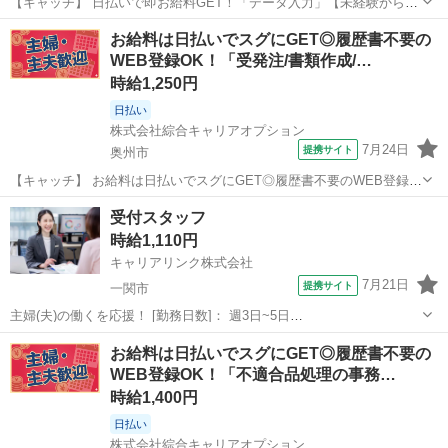
【キャッチ】 日払いで即お給料GET！「データ入力」【未経験から安
心スタート♪】ウレシイ☆土日祝休♪ガッツリ稼げる残業月20H以上！
岩手
奥州市
一般事務
お給料は日払いでスグにGET◎履歴書不要の
高！ 【コメント】 ＼大手人材派遣会社で働きませんか♪／ 「新しい職
WEB登録OK！「受発注/書類作成/…
場は不安・・・」 「...
時給1,250円
日払い
株式会社綜合キャリアオプション
7月24日
提携サイト
奥州市
【キャッチ】 お給料は日払いでスグにGET◎履歴書不要のWEB登録
OK！「受発注/書類作成/電話受付データ入力」高時給1250円！水沢江
岩手
奥州市
一般事務
受付スタッフ
刺周辺！20代～40代のスタッフが多数活躍中★ 【コメント】 製造の
時給1,110円
お仕事をお探しにお...
キャリアリンク株式会社
7月21日
提携サイト
一関市
主婦(夫)の働くを応援！ [勤務日数]： 週3日~5日
09:00~13:00/09:00~14:00/10:00~14:00/10:00~15:00/08:30~17:15 月/
岩手
一関市
受付
お給料は日払いでスグにGET◎履歴書不要の
火/水/木/金 などから選べます [勤務...
WEB登録OK！「不適合品処理の事務…
時給1,400円
日払い
株式会社綜合キャリアオプション