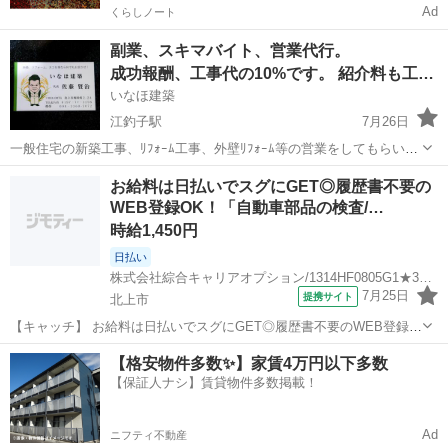
Ad
くらしノート
副業、スキマバイト、営業代行。
成功報酬、工事代の10%です。 紹介料も工事代の10%です。
いなほ建築
江釣子駅
7月26日
一般住宅の新築工事、ﾘﾌｫｰﾑ工事、外壁ﾘﾌｫｰﾑ等の営業をしてもらいま
す。 仕事依頼の紹介でも構いません。
岩手
北上市
江釣子駅
広報
お給料は日払いでスグにGET◎履歴書不要の
WEB登録OK！「自動車部品の検査/…
時給1,450円
日払い
株式会社綜合キャリアオプション/1314HF0805G1★32-N
7月25日
提携サイト
北上市
【キャッチ】 お給料は日払いでスグにGET◎履歴書不要のWEB登録
OK！「自動車部品の検査/データ入力」高時給1450円！立川目周辺！
岩手
北上市
一般事務
【格安物件多数✨】家賃4万円以下多数
20代～40代のスタッフが多数活躍中★ 【コメント】 製造のお仕事を
【保証人ナシ】賃貸物件多数掲載！
お探しの方必見！ ...
Ad
ニフティ不動産