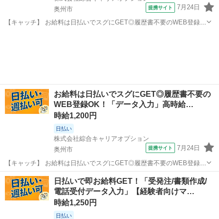
7月24日
提携サイト
奥州市
【キャッチ】 お給料は日払いでスグにGET◎履歴書不要のWEB登録
OK！「不適合品処理の事務」高時給1400円！金ケ崎周辺！20代～40
岩手
奥州市
一般事務
代のスタッフが多数活躍中★ 【コメント】 製造のお仕事をお探しの方
必見！ 「経験ない...
お給料は日払いでスグにGET◎履歴書不要の
WEB登録OK！「データ入力」高時給…
時給1,200円
日払い
株式会社綜合キャリアオプション
7月24日
提携サイト
奥州市
【キャッチ】 お給料は日払いでスグにGET◎履歴書不要のWEB登録
OK！「データ入力」高時給1200円！水沢周辺！20代～40代のスタッ
岩手
奥州市
一般事務
日払いで即お給料GET！「受発注/書類作成/
フが多数活躍中★ 【コメント】 弊社なら事前の職場見学が多数！お仕
電話受付データ入力」【経験者向けマ…
事安心スタート★★ ...
時給1,250円
日払い