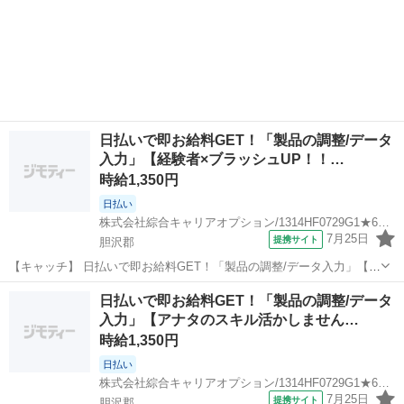
日払いで即お給料GET！「製品の調整/データ
入力」【経験者×ブラッシュUP！！…
時給1,350円
日払い
株式会社綜合キャリアオプション/1314HF0729G1★64-N
7月25日
提携サイト
胆沢郡
【キャッチ】 日払いで即お給料GET！「製品の調整/データ入力」【経
験者×ブラッシュUP！！】モノ足りない方に・残業20H未満♪高！ 【コ
岩手
胆沢郡
一般事務
日払いで即お給料GET！「製品の調整/データ
メント】 製造のお仕事をお探しの方必見！ 「経験ないけど大丈夫か
入力」【アナタのスキル活かしません…
な・・・」 「派遣...
時給1,350円
日払い
株式会社綜合キャリアオプション/1314HF0729G1★65-N
7月25日
提携サイト
胆沢郡