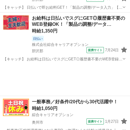
【キャッチ】 日払いで即お給料GET！「製品の調整/データ入力」【ア
ナタのスキル活かしませんか？】程よい残業でお小遣い稼ぎ♪ヘアカラ
岩手
胆沢郡
一般事務
お給料は日払いでスグにGET◎履歴書不要の
ーOK！高！ 【コメント】 製造のお仕事をお探しにおススメ♪ 「未経
WEB登録OK！「製品の調整/データ…
験でも出来る仕事ない...
時給1,350円
日払い
株式会社綜合キャリアオプション
7月24日
提携サイト
胆沢郡
【キャッチ】 お給料は日払いでスグにGET◎履歴書不要のWEB登録
OK！「製品の調整/データ入力」高時給1350円！六原周辺！20代～40
岩手
胆沢郡
一般事務
代のスタッフが多数活躍中★ 【コメント】 製造のお仕事をお探しにお
ススメ♪ 「未経...
一般事務／好条件/20代から30代活躍中！
時給1,050円
綜合キャリアオプション
1月27日
提携サイト
奥州市