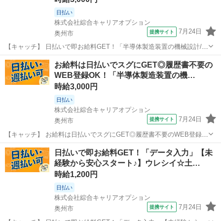
日払い
株式会社綜合キャリアオプション
7月24日
提携サイト
奥州市
【キャッチ】 日払いで即お給料GET！「半導体製造装置の機械設計/開
発」【経験者×ブラッシュUP!!】プライベートも充実♪土日祝休!若い世
岩手
奥州市
一般事務
お給料は日払いでスグにGET◎履歴書不要の
代も活躍中!高時給3000円！ 【コメント】 弊社なら事前の職場見学が
WEB登録OK！「半導体製造装置の機…
多数！お仕事安...
時給3,000円
日払い
株式会社綜合キャリアオプション
7月24日
提携サイト
奥州市
【キャッチ】 お給料は日払いでスグにGET◎履歴書不要のWEB登録
OK！「半導体製造装置の機械設計/開発」高時給3000円！金ケ崎周
岩手
奥州市
一般事務
日払いで即お給料GET！「データ入力」【未
辺！20代～40代のスタッフが多数活躍中★ 【コメント】 弊社なら事
経験から安心スタート♪】ウレシイ☆土…
前の職場見学が多数！お...
時給1,200円
日払い
株式会社綜合キャリアオプション
7月24日
提携サイト
奥州市