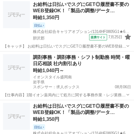
岩手
奥州市
一般事務
お給料は日払いでスグにGET◎履歴書不要の
フが多数活躍中★ 【コメント】 製造のお仕事が豊富★未経験で働いて
WEB登録OK！「製品の調整/データ…
みたい方も大歓迎！ ...
時給1,350円
日払い
株式会社綜合キャリアオプション/1314HF0805G1★67-N
7月25日
提携サイト
胆沢郡
【キャッチ】 お給料は日払いでスグにGET◎履歴書不要のWEB登録
OK！「製品の調整/データ入力」高時給1350円！六原周辺！20代～40
岩手
胆沢郡
一般事務
調剤事務・調剤事務・シフト制勤務 時間・曜
代のスタッフが多数活躍中★ 【コメント】 製造のお仕事をお探しの方
日応相談 社内割引あり
必見！ 「経験な...
時給1,040円～
イオンスタイル盛岡南
岩手県
スポンサー：求人ボックス
08月06日
【仕事内容】1階イオン薬局内にて処方に関する事務作業・レジ業務・
お客さま対応等を実施していただきます。 【経験・資格】<応募要件>
アルバイト・パート
お給料は日払いでスグにGET◎履歴書不要の
・Wワーク要相談( 兼業の可否は当社の規定によります) ・勤務曜日要
WEB登録OK！「製品の調整/データ…
相談( 平日のみ・土日祝日のみ...
時給1,350円
日払い
株式会社綜合キャリアオプション/1314HF0805G1★68-N