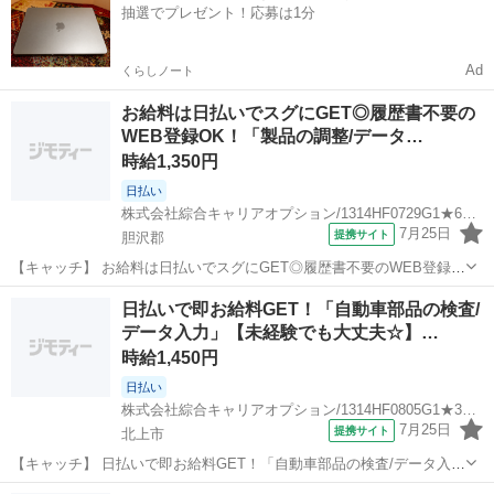
抽選でプレゼント！応募は1分
ませんか♪／ 「...
Ad
くらしノート
お給料は日払いでスグにGET◎履歴書不要の
WEB登録OK！「製品の調整/データ…
時給1,350円
日払い
株式会社綜合キャリアオプション/1314HF0729G1★65-N
7月25日
提携サイト
胆沢郡
【キャッチ】 お給料は日払いでスグにGET◎履歴書不要のWEB登録
OK！「製品の調整/データ入力」高時給1350円！六原周辺！20代～40
岩手
胆沢郡
一般事務
日払いで即お給料GET！「自動車部品の検査/
代のスタッフが多数活躍中★ 【コメント】 製造のお仕事をお探しの方
データ入力」【未経験でも大丈夫☆】…
必見！ 「経験な...
時給1,450円
日払い
株式会社綜合キャリアオプション/1314HF0805G1★32-N
7月25日
提携サイト
北上市
【キャッチ】 日払いで即お給料GET！「自動車部品の検査/データ入
力」【未経験でも大丈夫☆】憧れの高収入Work！！モノ足りない方
岩手
北上市
一般事務