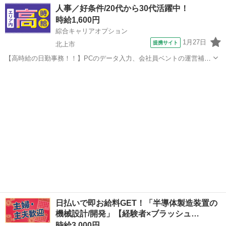
岩手
奥州市
一般事務
人事／好条件/20代から30代活躍中！
代のスタッフが多数活躍中★ 【コメント】 弊社なら事前の職場見学が
時給1,600円
多数！お仕事安心スタ...
綜合キャリアオプション
1月27日
提携サイト
北上市
【高時給の日勤事務！！】PCのデータ入力、会社員ベントの運営補助
を行っていただきます。 ※寮アリのお仕事！一人暮らしスタートにも
岩手
北上市
その他
ピッタリ♪ ■お仕事PR ≪寮ありのお仕事≫ 一人暮らしをしたい方や高
収入で働きたい方に、 ...
日払いで即お給料GET！「半導体製造装置の
機械設計/開発」【経験者×ブラッシュ…
時給3,000円