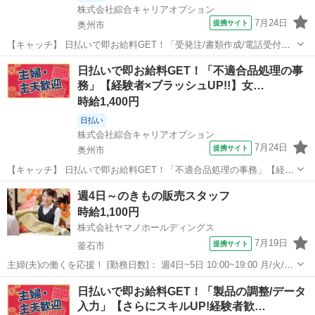
株式会社綜合キャリアオプション
7月24日
提携サイト
奥州市
【キャッチ】 日払いで即お給料GET！「受発注/書類作成/電話受付デ
ータ入力」【経験者向けマイスターワーク!】プライベートも充実♪土
岩手
奥州市
一般事務
日払いで即お給料GET！「不適合品処理の事
日祝休!高時給1250円！ 【コメント】 製造のお仕事が豊富★未経験で
務」【経験者×ブラッシュUP!!】女…
働いてみたい方も大歓...
時給1,400円
日払い
株式会社綜合キャリアオプション
7月24日
提携サイト
奥州市
【キャッチ】 日払いで即お給料GET！「不適合品処理の事務」【経験
者×ブラッシュUP!!】女性多数活躍中!土日祝休み!残業でたっぷり稼ぐ!
岩手
奥州市
一般事務
週4日～のきもの販売スタッフ
高時給1400円！ 【コメント】 弊社なら事前の職場見学が多数！お仕
時給1,100円
事安心スタート★...
株式会社ヤマノホールディングス
7月19日
提携サイト
釜石市
主婦(夫)の働くを応援！ [勤務日数]： 週4日~5日 10:00~19:00 月/火/水/
木/金/土/日 などから選べます [勤務地・最寄駅]： 岩手県釜石市港町2-
岩手
釜石市
受付
日払いで即お給料GET！「製品の調整/データ
1-1 イオンタウン釜石2F 東京きもの愛 釜石店 ...
入力」【さらにスキルUP!経験者歓…