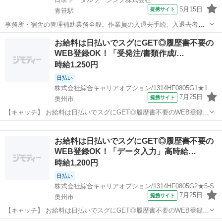
5月15日
提携サイト
青笹駅
事務所・宿舎の管理補助業務全般。作業員の入退去手続、入退去者の
荷物搬入、郵便物の管理、書類整理、事務備品発注・購入・買い出
岩手
遠野市
青笹駅
一般事務
お給料は日払いでスグにGET◎履歴書不要の
し・お使い、備品・駐車場の管理。 派遣社員 社会保険完備、有給休暇
WEB登録OK！「受発注/書類作成/…
制度有、通勤交通費支給、寮完備、...
時給1,250円
日払い
株式会社綜合キャリアオプション/1314HF0805G1★10-N
7月25日
提携サイト
奥州市
【キャッチ】 お給料は日払いでスグにGET◎履歴書不要のWEB登録
OK！「受発注/書類作成/電話受付データ入力」高時給1250円！水沢江
岩手
奥州市
一般事務
刺周辺！20代～40代のスタッフが多数活躍中★ 【コメント】 弊社な
お給料は日払いでスグにGET◎履歴書不要の
ら事前の職場見学が...
WEB登録OK！「データ入力」高時給…
時給1,200円
日払い
株式会社綜合キャリアオプション/1314HF0805G2★5-S
7月25日
提携サイト
奥州市
【キャッチ】 お給料は日払いでスグにGET◎履歴書不要のWEB登録
OK！「データ入力」高時給1200円！水沢周辺！20代～40代のスタッ