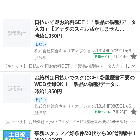
日払いで即お給料GET！「製品の調整/データ
入力」【アナタのスキル活かしません…
時給1,350円
日払い
株式会社綜合キャリアオプション/1314HF0729G1★65-N
7月25日
提携サイト
胆沢郡
【キャッチ】 日払いで即お給料GET！「製品の調整/データ入力」【ア
ナタのスキル活かしませんか？】程よい残業でお小遣い稼ぎ♪ヘアカラ
岩手
胆沢郡
一般事務
お給料は日払いでスグにGET◎履歴書不要の
ーOK！高！ 【コメント】 製造のお仕事をお探しにおススメ♪ 「未経
WEB登録OK！「製品の調整/データ…
験でも出来る仕事ない...
時給1,350円
日払い
株式会社綜合キャリアオプション/1314HF0805G1★68-N
7月25日
提携サイト
胆沢郡
【キャッチ】 お給料は日払いでスグにGET◎履歴書不要のWEB登録
OK！「製品の調整/データ入力」高時給1350円！六原周辺！20代～40
岩手
胆沢郡
一般事務
事務スタッフ／好条件/20代から30代活躍中！
代のスタッフが多数活躍中★ 【コメント】 製造のお仕事をお探しにお