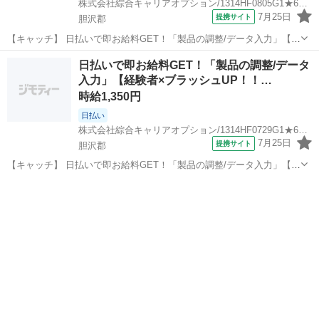
株式会社綜合キャリアオプション/1314HF0805G1★68-N
7月25日
提携サイト
胆沢郡
【キャッチ】 日払いで即お給料GET！「製品の調整/データ入力」【ア
ナタのスキル活かしませんか？】程よい残業でお小遣い稼ぎ♪ヘアカラ
岩手
胆沢郡
一般事務
日払いで即お給料GET！「製品の調整/データ
ーOK！高！ 【コメント】 製造のお仕事が豊富★未経験で働いてみた
入力」【経験者×ブラッシュUP！！…
い方も大歓迎！ 「未経...
時給1,350円
日払い
株式会社綜合キャリアオプション/1314HF0729G1★64-N
7月25日
提携サイト
胆沢郡
【キャッチ】 日払いで即お給料GET！「製品の調整/データ入力」【経
験者×ブラッシュUP！！】モノ足りない方に・残業20H未満♪高！ 【コ
岩手
胆沢郡
一般事務
メント】 製造のお仕事をお探しの方必見！ 「経験ないけど大丈夫か
な・・・」 「派遣...