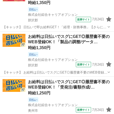
時給1,350円
日払い
株式会社綜合キャリアオプション
7月24日
提携サイト
胆沢郡
【キャッチ】 日払いで即お給料GET！「経理・財務事務」【さらにス
キルUP!経験者歓迎♪】モノ足りない方に・残業20H未満♪高！ 【コメ
岩手
胆沢郡
一般事務
お給料は日払いでスグにGET◎履歴書不要の
ント】 製造のお仕事をお探しの方必見！ 「経験ないけど大丈夫か
WEB登録OK！「製品の調整/データ…
な・・・」 「派遣って...
時給1,350円
日払い
株式会社綜合キャリアオプション
7月24日
提携サイト
胆沢郡
【キャッチ】 お給料は日払いでスグにGET◎履歴書不要のWEB登録
OK！「経理・財務事務」高時給1350円！六原周辺！20代～40代のス
岩手
胆沢郡
一般事務
お給料は日払いでスグにGET◎履歴書不要の
タッフが多数活躍中★ 【コメント】 製造のお仕事をお探しにおススメ
WEB登録OK！「受発注/書類作成/…
♪ 「未経験でも出...
時給1,250円
日払い
株式会社綜合キャリアオプション
7月24日
提携サイト
奥州市