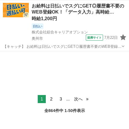
料作成 ・見積書、請求書作成 ・報告書作成 ・各種申請業務等 など ⏰
岩手
盛岡市
一般事務
スタッフ
お給料は日払いでスグにGET◎履歴書不要の
稼働時間⏰ コアタイム8:00〜18:00※応相談 ...
WEB登録OK！「データ入力」高時給…
時給1,200円
日払い
株式会社綜合キャリアオプション
7月22日
提携サイト
奥州市
【キャッチ】 お給料は日払いでスグにGET◎履歴書不要のWEB登録
OK！「データ入力」高時給1200円！水沢周辺！20代～40代のスタッ
岩手
奥州市
一般事務
フが多数活躍中★ 【コメント】 製造のお仕事が豊富★未経験で働いて
みたい方も大歓迎！ ...
1
2
3
...
次へ
全864件中 1-50件表示