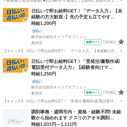
一般事務(工程管理業務) ■お仕事PR ≪無理なくお給料に残業代を上乗
せ≫ 残業は月20時間未満で、 ほどよく稼げます♪ ≪週休2日制≫ 週末
岩手
奥州市
一般事務
日払いで即お給料GET！「データ入力」【未
は家族や友人と一緒にプライベート満喫！ ≪ヘアカラーOKで自由な
経験の方大歓迎♪】先の予定も立てやす…
雰囲気の職場≫ ...
時給1,200円
日払い
株式会社綜合キャリアオプション
7月24日
提携サイト
奥州市
【キャッチ】 日払いで即お給料GET！「データ入力」【未経験の方大
歓迎♪】先の予定も立てやすい♪土日祝休!ヘアスタイル自由☆高時給
岩手
奥州市
一般事務
日払いで即お給料GET！「受発注/書類作成/
1200円！ 【コメント】 ＼大手人材派遣会社で働きませんか♪／ 「新し
電話受付データ入力」【経験者向けマ…
い職場は不安・・・...
時給1,250円
日払い
株式会社綜合キャリアオプション
7月24日
提携サイト
奥州市
【キャッチ】 日払いで即お給料GET！「受発注/書類作成/電話受付デ
ータ入力」【経験者向けマイスターワーク！】プライベートも充実♪土
岩手
奥州市
一般事務
調剤事務・盛岡市内・ 資格・経験不問! 未経
日祝休！高！ 【コメント】 弊社なら事前の職場見学が多数！お仕事安
験から始めれます クスリのアオキ調剤…
心スタート★★ 「派遣...
時給1,031円～1,111円