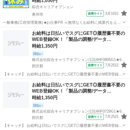
時給1,050円
ススメ♪ 「未経...
綜合キャリアオプション
3月10日
提携サイト
奥州市
一般事務(工程管理業務) ■お仕事PR ≪無理なくお給料に残業代を上乗
せ≫ 残業は月20時間未満で、 ほどよく稼げます♪ ≪週休2日制≫ 週末
岩手
奥州市
一般事務
お給料は日払いでスグにGET◎履歴書不要の
は家族や友人と一緒にプライベート満喫！ ≪モチベーションもUP≫
WEB登録OK！「製品の調整/データ…
派手過ぎなけれ...
時給1,350円
日払い
株式会社綜合キャリアオプション/1314HF0805G1★67-N
7月25日
提携サイト
胆沢郡
【キャッチ】 お給料は日払いでスグにGET◎履歴書不要のWEB登録
OK！「製品の調整/データ入力」高時給1350円！六原周辺！20代～40
岩手
胆沢郡
一般事務
お給料は日払いでスグにGET◎履歴書不要の
代のスタッフが多数活躍中★ 【コメント】 製造のお仕事をお探しの方
WEB登録OK！「製品の調整/データ…
必見！ 「経験な...
時給1,350円
日払い
株式会社綜合キャリアオプション/1314HF0729G1★64-N
7月25日
提携サイト
胆沢郡
【キャッチ】 お給料は日払いでスグにGET◎履歴書不要のWEB登録