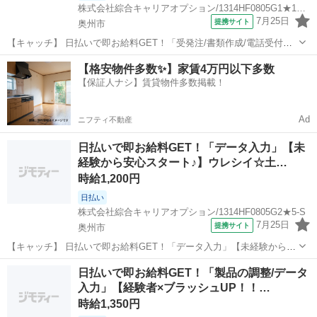
株式会社綜合キャリアオプション/1314HF0805G1★10-N
7月25日
提携サイト
奥州市
【キャッチ】 日払いで即お給料GET！「受発注/書類作成/電話受付デ
ータ入力」【経験者向けマイスターワーク！】プライベートも充実♪土
岩手
奥州市
一般事務
【格安物件多数✨】家賃4万円以下多数
日祝休！高！ 【コメント】 製造のお仕事をお探しの方必見！ 「経験
【保証人ナシ】賃貸物件多数掲載！
ないけど大丈夫かな・・...
Ad
ニフティ不動産
日払いで即お給料GET！「データ入力」【未
経験から安心スタート♪】ウレシイ☆土…
時給1,200円
日払い
株式会社綜合キャリアオプション/1314HF0805G2★5-S
7月25日
提携サイト
奥州市
【キャッチ】 日払いで即お給料GET！「データ入力」【未経験から安
心スタート♪】ウレシイ☆土日祝休♪ガッツリ稼げる残業月20H以上！
岩手
奥州市
一般事務
日払いで即お給料GET！「製品の調整/データ
高！ 【コメント】 製造のお仕事をお探しにおススメ♪ 「未経験でも出
入力」【経験者×ブラッシュUP！！…
来る仕事ないかな・・...
時給1,350円