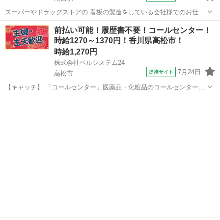
スーパーやドラッグストアの 看板の製造をしている会社様でのお仕事
☆ ◎こんな方にオススメ ■オフィスデビューをしたい方 ■日勤固定で
香川
滝宮駅
一般事務
前払い可能！履歴書不要！コールセンター！
勤務がしたい方 ■土日祝お休みがいい方
時給1270～1370円！香川県高松市！
◆◆◆◆◆◆◆◆◆◆◆◆◆◆◆ ★仕事内容...
時給1,270円
株式会社ベルシステム24
7月24日
提携サイト
高松市
【キャッチ】 「コールセンター」医薬品・化粧品のコールセンター！
週休3日OK！未経験歓迎！開始日調整可 【コメント】 ベルシステム24
香川
高松市
電話対応
には経験や資格一切不問のお仕事も多数(^^♪ ＃扶養内・Wワーク ＃週
2のスキマワーク...