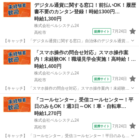
デジタル通貨に関する窓口！前払いOK！履歴
書不要のカンタン登録！時給1300円…
時給1,300円
株式会社ベルシステム24
7月24日
提携サイト
高松市
【キャッチ】 「デジタル通貨に関する窓口」自治体のデジタル通貨の
コールセンター！未経験歓迎！開始日調整OK 【コメント】 ベルシス
香川
高松市
電話対応
「スマホ操作の問合せ対応」スマホ操作案
テム24ではWワークや扶養内勤務、短期や長期など様々なお仕事をご
内！未経験OK！職場見学会実施！高時給！…
紹介可能！ お給料は前払いで...
時給1,400円
株式会社ベルシステム24
7月24日
提携サイト
高松市
【キャッチ】 「スマホ操作の問合せ対応」スマホ操作案内！未経験
OK！職場見学会実施！高時給！駅チカ！平日休み 【コメント】 ベル
香川
高松市
電話対応
「コールセンター」受信コールセンター！平
システム24ではWワークや扶養内勤務、短期や長期など様々なお仕事
日のみもOK！週3日～OK！車・自転車…
をご紹介可能！ お給料は前払い...
時給1,270円
株式会社ベルシステム24
7月24日
提携サイト
高松市
【キャッチ】 「コールセンター」受信コールセンター！平日のみも