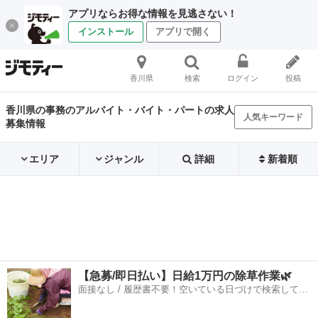
アプリならお得な情報を見逃さない！
インストール
アプリで開く
香川県
検索
ログイン
投稿
香川県の事務のアルバイト・バイト・パートの求人
人気キーワード
募集情報
エリア
ジャンル
詳細
新着順
【急募/即日払い】日給1万円の除草作業🌿
面接なし / 履歴書不要！空いている日づけで検索して即
日はたらける✨