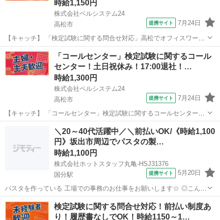
時給1,150円
株式会社ベルシステム24
7月24日
提携サイト
高松市
【キャッチ】 「検定試験に関する問合せ対応」高松でオフィスワーク
への転職を考えている方に！ベルシステム24のお仕事紹介 【コメン
香川
高松市
電話対応
「コールセンター」検定試験に関するコール
ト】 ベルシステム24には経験や資格一切不問のお仕事も多数(^^♪ ＃扶
センター！土日祝休み！17:00退社！…
養内・Wワーク ＃週...
時給1,300円
株式会社ベルシステム24
7月24日
提携サイト
高松市
【キャッチ】 「コールセンター」検定試験に関するコールセンター！
土日祝休み！17:00退社！扶養内OK 【コメント】 ベルシステム24なら
香川
高松市
電話対応
＼20～40代活躍中／＼前払いOK/《時給1,100
前払い＆履歴書不要！ 勤務時間や働き方など、あなたのライフスタイ
円》坂出市周辺でパスタの製…
ルに合わせたお仕事を...
時給1,100円
株式会社ホットスタッフ丸亀-HSJ31376
5月20日
提携サイト
国分駅
パスタを作っている 工場での事務のお仕事をお願いします☆ ◎こんな
方におススメ ■事務の経験を活かしたい方 ■日中だけ働きたい方 ■土
香川
国分駅
一般事務
検定試験に関する問合せ対応！前払い制度あ
日休みの欲しい方 ================ ＼作業内容のご紹介...
り！履歴書なしでOK！時給1150～1…