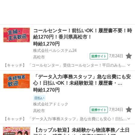
コールセンター！前払いOK！履歴書不要！時
給1270円！香川県高松市！
時給1,270円
株式会社ベルシステム24
7月24日
提携サイト
高松市
【キャッチ】 「コールセンター」受信コールセンター！平日のみも
OK！週3日～OK！車・自転車通勤OK 【コメント】 ベルシステム24に
香川
高松市
電話対応
「データ入力/事務スタッフ」急な出費にも安
は経験や資格一切不問のお仕事も多数(^^♪ ＃扶養内・Wワーク ＃週2
心！日払いOK！未経験歓迎！履歴書・…
のスキマワーク ...
時給1,270円
日払い
株式会社アドミック
7月24日
提携サイト
高松市
【キャッチ】 「データ入力/事務スタッフ」急な出費にも安心！日払い
OK！未経験歓迎！履歴書・来社不要！時給1270円～！香川県高松市
香川
高松市
一般事務
【カップル歓迎】未経験から物流事務／土日
【コメント】 あなたにピッタリのお仕事がきっと見つかる♪ ★経験を