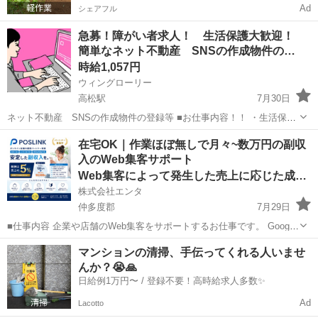
Ad
シェアフル
急募！障がい者求人！ 生活保護大歓迎！
簡単なネット不動産 SNSの作成物件の…
時給1,057円
ウィングローリー
高松駅
7月30日
ネット不動産 SNSの作成物件の登録等 ■お仕事内容！！ ・生活保護
可能です 給料とは別に携帯代などの通信費上限 20000円 交通費上
香川
高松市
高松駅
事務
生活保護
在宅OK｜作業ほぼ無しで月々~数万円の副収
限 20000円まで支給可能。 ・福岡市南区に寮（GH）完備です...
入のWeb集客サポート
Web集客によって発生した売上に応じた成果報酬
株式会社エンタ
仲多度郡
7月29日
■仕事内容 企業や店舗のWeb集客をサポートするお仕事です。 Google
を活用した「Web上の店舗情報」の登録・初期設定を行っていただき
香川
仲多度郡
事務
Web
マンションの清掃、手伝ってくれる人いませ
ます。 日々の集客運用や問い合わせ対応、顧客対応はすべて運営本部
んか？😭🙏
が行うため...
日給例1万円〜 / 登録不要！高時給求人多数✨
Ad
Lacotto