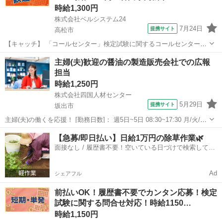
時給1,300円
株式会社ベルシステム24
7月24日
提携サイト
高松市
【キャッチ】 「コールセンター」検定試験に関するコールセンター！
土日祝休み！17:00退社！扶養内OK 【コメント】 ベルシステム24なら
香川
高松市
電話対応
主婦(夫)歓迎の醤油の製造販売会社での広報
前払い＆履歴書不要！ 勤務時間や働き方など、あなたのライフスタイ
担当
ルに合わせたお仕事を...
時給1,250円
株式会社四国人材センター
5月29日
提携サイト
坂出市
主婦(夫)の働くを応援！ [勤務日数]： 週5日~5日 08:30~17:30 月/火/水/
木/金 [勤務地・最寄駅]： 香川県坂出市本町 株式会社四国人材センタ
香川
坂出市
その他
【急募/即日払い】日給1万円の除草作業🌿
ー 坂出駅徒歩5分 [職種名]：醤油の製造販売会社での広...
面接なし / 履歴書不要！空いている日づけで検索して即
日はたらける✨
Ad
シェアフル
前払いOK！履歴書不要でカンタン応募！検定
試験に関する問合せ対応！時給1150…
時給1,150円