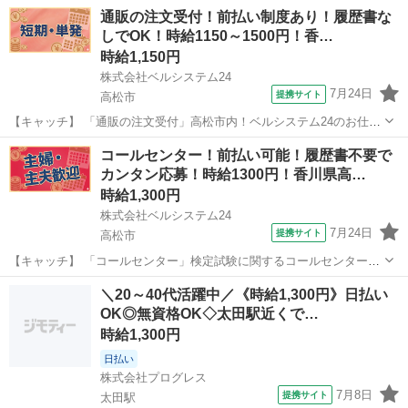
通販の注文受付！前払い制度あり！履歴書な
しでOK！時給1150～1500円！香…
時給1,150円
株式会社ベルシステム24
7月24日
提携サイト
高松市
【キャッチ】 「通販の注文受付」高松市内！ベルシステム24のお仕事
紹介します！コールセンター・事務 【コメント】 ベルシステム24なら
香川
高松市
電話対応
コールセンター！前払い可能！履歴書不要で
前払い＆履歴書不要！ 勤務時間や働き方など、あなたのライフスタイ
カンタン応募！時給1300円！香川県高…
ルに合わせたお仕事をご紹...
時給1,300円
株式会社ベルシステム24
7月24日
提携サイト
高松市
【キャッチ】 「コールセンター」検定試験に関するコールセンター！
土日祝休み！17:00退社！扶養内OK 【コメント】 ベルシステム24なら
香川
高松市
電話対応
＼20～40代活躍中／《時給1,300円》日払い
前払い＆履歴書不要！ 勤務時間や働き方など、あなたのライフスタイ
OK◎無資格OK◇太田駅近くで…
ルに合わせたお仕事を...
時給1,300円
日払い
株式会社プログレス
7月8日
提携サイト
太田駅