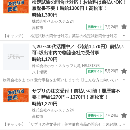
検定試験の問合せ対応！お給料は前払いOK！
テム24ではWワークや扶養内勤務、短期や長期など様々なお仕事をご
履歴書不要！時給1300円！高松市！
紹介可能！ お給料は前払いで...
時給1,300円
株式会社ベルシステム24
7月24日
提携サイト
高松市
【キャッチ】 「検定試験の問合せ対応」英語の検定試験問合せ対応！
未経験OK！土日祝基本休み！週3日～！服装自由 【コメント】 ベルシ
香川
高松市
電話対応
＼20～40代活躍中／《時給1,170円》前払い
ステム24には経験や資格一切不問のお仕事も多数(^^♪ ＃扶養内・Wワ
可♪坂出市内で物流会社で受付事…
ーク ＃週2のスキ...
時給1,170円
株式会社ホットスタッフ丸亀-HSJ31376
5月20日
提携サイト
八十場駅
物流会社さまでの 受付事務をお願いします☆ ◎こんな方に向いていま
す ■未経験からのスタートでい方 ■日勤のみご希望の方 ■定時退社を
香川
八十場駅
受付
サプリの注文受付！前払い可能！履歴書不
希望の方 ■長期でしっかり働きたい方
要！時給1270円～1370円！高松市！
━━━━━━━━━━━━━━━━...
時給1,270円
株式会社ベルシステム24
7月24日
提携サイト
高松市
【キャッチ】 「サプリの注文受付」美容健康商品の問合せ！未経験