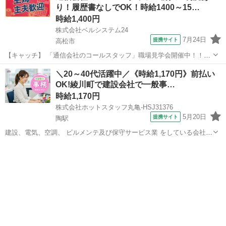
り！履歴書なしでOK！時給1400～15…
ルに合わせたお仕事を...
時給1,400円
株式会社ベルシステム24
7月24日
提携サイト
高松市
【キャッチ】 「通信会社のコールスタッフ」職場見学会開催中！！未
経験OK！ご予約は前日まで！通信会社コールセンター 【コメント】
香川
高松市
電話対応
＼20～40代活躍中／《時給1,170円》前払い
ベルシステム24ではWワークや扶養内勤務、短期や長期など様々なお
OK!綾川町で建設会社で一般事…
仕事をご紹介可能！ お給料は...
時給1,170円
株式会社ホットスタッフ丸亀-HSJ31376
5月20日
提携サイト
陶駅
建設、電気、空調、 ビルメンテ及び保守サービス業 をしている会社様
でのお仕事です☆ ◎こんな方にオススメ ■オフィスデビューしたい方
香川
陶駅
一般事務
■きれいなオフィスで働きたい方 ■日曜日は固定休みがいい方
—————————...