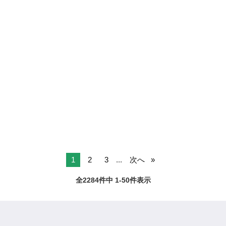
1
2
3
...
次へ
全2284件中 1-50件表示
ページTOPへ
ジモティー
アルバイト
事務
香川県の事務