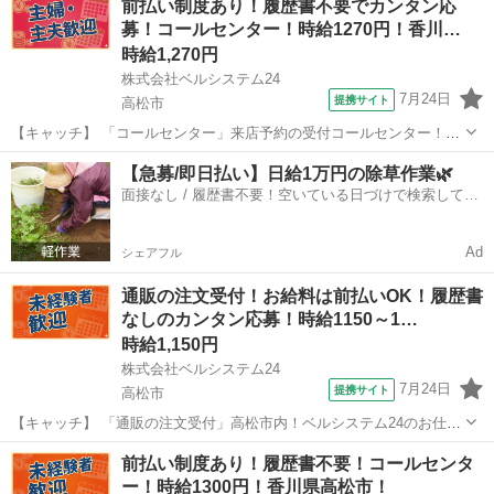
前払い制度あり！履歴書不要でカンタン応
前払い＆履歴書不要！ 勤務時間や働き方など、あなたのライフスタイ
募！コールセンター！時給1270円！香川…
ルに合わせたお仕事をご紹...
時給1,270円
株式会社ベルシステム24
7月24日
提携サイト
高松市
【キャッチ】 「コールセンター」来店予約の受付コールセンター！週
3日～OK！服装自由！車・自転車通勤OK 【コメント】 ベルシステム
香川
高松市
電話対応
【急募/即日払い】日給1万円の除草作業🌿
24なら前払い＆履歴書不要！ 勤務時間や働き方など、あなたのライフ
面接なし / 履歴書不要！空いている日づけで検索して即
スタイルに合わせたお仕事...
日はたらける✨
Ad
シェアフル
通販の注文受付！お給料は前払いOK！履歴書
なしのカンタン応募！時給1150～1…
時給1,150円
株式会社ベルシステム24
7月24日
提携サイト
高松市
【キャッチ】 「通販の注文受付」高松市内！ベルシステム24のお仕事
紹介します！コールセンター・事務 【コメント】 ベルシステム24なら
香川
高松市
電話対応
前払い制度あり！履歴書不要！コールセンタ
前払い＆履歴書不要！ 勤務時間や働き方など、あなたのライフスタイ
ー！時給1300円！香川県高松市！
ルに合わせたお仕事をご紹...