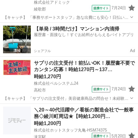
株式会社アドミック
7月24日
提携サイト
綾歌郡
【キャッチ】 「事務サポートスタッフ」急な出費にも安心！日払い
OK！未経験OK！履歴書不要のWEB登録！時給1200円～！香川県綾歌
香川
綾歌郡
一般事務
【単発 / 3時間だけ】マンション内清掃
郡宇多津町 【コメント】 あなたにピッタリのお仕事がきっと見つかる
履歴書・面接なし！すぐお給料がもらえるバイトアプリ
♪ ★未経験やブランク...
Ad
シェアフル
サプリの注文受付！前払いOK！履歴書不要で
カンタン応募！時給1270円～137…
時給1,270円
株式会社ベルシステム24
7月24日
提携サイト
高松市
【キャッチ】 「サプリの注文受付」美容健康商品の問合せ！未経験
OK！高時給！週3日～OK！服装自由！車通勤OK 【コメント】 ベルシ
香川
高松市
電話対応
＼20～40代活躍中／看板の製造会社で一般事
ステム24ではWワークや扶養内勤務、短期や長期など様々なお仕事を
務◇綾川町周辺★【時給1,200円…
ご紹介可能！ お給料は前払...
時給1,200円
株式会社ホットスタッフ丸亀-HSM74375
5月20日
提携サイト
滝宮駅