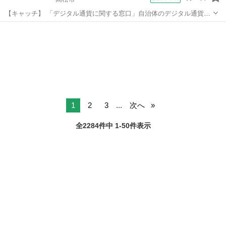
【キャッチ】 「デジタル通貨に関する窓口」自治体のデジタル通貨の
コールセンター！未経験歓迎！開始日調整OK 【コメント】 ベルシス
香川
高松市
電話対応
テム24ではWワークや扶養内勤務、短期や長期など様々なお仕事をご
紹介可能！ お給料は前払いで...
1
2
3
...
次へ
全2284件中 1-50件表示