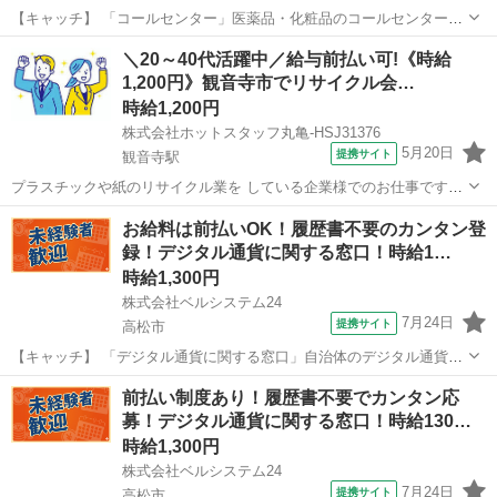
【キャッチ】 「コールセンター」医薬品・化粧品のコールセンター！
週休3日OK！未経験歓迎！開始日調整可 【コメント】 ベルシステム24
香川
高松市
電話対応
＼20～40代活躍中／給与前払い可!《時給
には経験や資格一切不問のお仕事も多数(^^♪ ＃扶養内・Wワーク ＃週
1,200円》観音寺市でリサイクル会…
2のスキマワーク...
時給1,200円
株式会社ホットスタッフ丸亀-HSJ31376
5月20日
提携サイト
観音寺駅
プラスチックや紙のリサイクル業を している企業様でのお仕事です☆
◎こんな方にオススメ ■経験を活かしたい方 ■日勤固定で勤務がした
香川
観音寺駅
営業事務
お給料は前払いOK！履歴書不要のカンタン登
い方 ■フルタイムでお探しの方 ────────────────── ＼お仕事
録！デジタル通貨に関する窓口！時給1…
の詳...
時給1,300円
株式会社ベルシステム24
7月24日
提携サイト
高松市
【キャッチ】 「デジタル通貨に関する窓口」自治体のデジタル通貨の
コールセンター！未経験歓迎！開始日調整OK 【コメント】 ベルシス
香川
高松市
電話対応
前払い制度あり！履歴書不要でカンタン応
テム24ではWワークや扶養内勤務、短期や長期など様々なお仕事をご
募！デジタル通貨に関する窓口！時給130…
紹介可能！ お給料は前払いで...
時給1,300円
株式会社ベルシステム24
7月24日
提携サイト
高松市