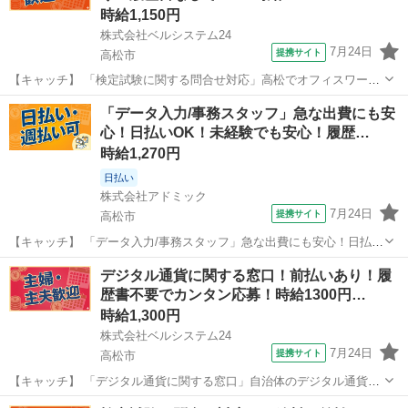
時給1,150円
株式会社ベルシステム24
7月24日
提携サイト
高松市
【キャッチ】 「検定試験に関する問合せ対応」高松でオフィスワーク
への転職を考えている方に！ベルシステム24のお仕事紹介 【コメン
香川
高松市
電話対応
「データ入力/事務スタッフ」急な出費にも安
ト】 ベルシステム24には経験や資格一切不問のお仕事も多数(^^♪ ＃扶
心！日払いOK！未経験でも安心！履歴…
養内・Wワーク ＃週...
時給1,270円
日払い
株式会社アドミック
7月24日
提携サイト
高松市
【キャッチ】 「データ入力/事務スタッフ」急な出費にも安心！日払い
OK！未経験でも安心！履歴書・来社不要！時給1270円～！香川県高松
香川
高松市
一般事務
デジタル通貨に関する窓口！前払いあり！履
市 【コメント】 あなたの理想のお仕事探しをサポートします★ ★未
歴書不要でカンタン応募！時給1300円…
経験でも安心のサポー...
時給1,300円
株式会社ベルシステム24
7月24日
提携サイト
高松市
【キャッチ】 「デジタル通貨に関する窓口」自治体のデジタル通貨の
コールセンター！未経験歓迎！開始日調整OK 【コメント】 ベルシス
香川
高松市
電話対応