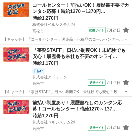
OK！高時給！週3日～OK！服装自由！車通勤OK 【コメント】 ベルシ
香川
高松市
電話対応
コールセンター！前払いOK！履歴書不要でカ
ステム24ではWワークや扶養内勤務、短期や長期など様々なお仕事を
ンタン応募！時給1270～1370円…
ご紹介可能！ お給料は前払...
時給1,270円
株式会社ベルシステム24
7月24日
提携サイト
高松市
【キャッチ】 「コールセンター」医薬品・化粧品のコールセンター！
週休3日OK！未経験歓迎！開始日調整可 【コメント】 ベルシステム24
香川
高松市
電話対応
「事務STAFF」日払い制度OK！未経験でも
には経験や資格一切不問のお仕事も多数(^^♪ ＃扶養内・Wワーク ＃週
安心！履歴書も来社も不要のオンライ…
2のスキマワーク...
時給1,170円
日払い
株式会社アドミック
7月24日
提携サイト
高松市
【キャッチ】 「事務STAFF」日払い制度OK！未経験でも安心！履歴
書も来社も不要のオンライン登録！時給1170円～！高松市 【コメン
香川
高松市
一般事務
前払い制度あり！履歴書なしのカンタン応
ト】 あなたにピッタリのお仕事がきっと見つかる♪ ★経験を問わず始
募！コールセンター！時給1270～137…
められるお仕事多数♪...
時給1,270円
株式会社ベルシステム24
7月24日
提携サイト
高松市