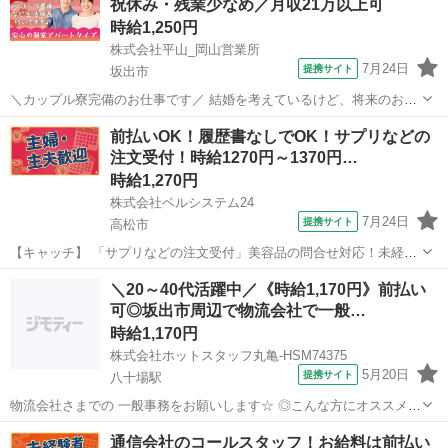
祝休み・残業少なめ／月収21万以上可
問わず始められるお仕...
時給1,250円
株式会社平山_岡山営業所
7月24日
提携サイト
坂出市
＼カップル寮完備のお仕事です／ 結婚を考えているけど、将来のお金
が不安・・・ カップル寮なら、その悩みを解決できます！ ☆引越費用
香川
坂出市
一般事務
前払いOK！履歴書なしでOK！サプリなどの
や敷金礼金の初期費もは会社が負担！ ☆1LDK～2DKの広々としたお部
注文受付！時給1270円～1370円…
屋です！ ☆同じ職場で...
時給1,270円
株式会社ベルシステム24
7月24日
提携サイト
高松市
【キャッチ】 「サプリなどの注文受付」美容品の問合せ対応！未経験
OK！高時給！車通勤OK！週3日～！扶養内OK 【コメント】 ベルシス
香川
高松市
電話対応
＼20～40代活躍中／《時給1,170円》前払い
テム24には経験や資格一切不問のお仕事も多数(^^♪ ＃扶養内・Wワー
可◎坂出市周辺で物流会社で一般…
ク ＃週2のスキ...
時給1,170円
株式会社ホットスタッフ丸亀-HSM74375
5月20日
提携サイト
八十場駅
物流会社さまでの 一般事務をお願いします☆ ◎こんな方にオススメ ■
未経験からスタートしたい方 ■時短で働きたい方 ■定時で上がりたい
香川
八十場駅
一般事務
通信会社のコールスタッフ！お給料は前払い
方 ■ネイルをしてお仕事がしたい方 ◆◆◆◆◆◆◆◆◆◆◆◆◆◆◆