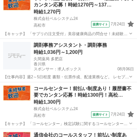
カンタン応募！時給1270円～137…
ーク ＃週2のスキ...
時給1,270円
株式会社ベルシステム24
7月24日
提携サイト
高松市
【キャッチ】 「サプリの注文受付」美容健康商品の問合せ！未経験
OK！高時給！週3日～OK！服装自由！車通勤OK 【コメント】 ベルシ
香川
高松市
電話対応
調剤事務アシスタント・調剤事務
ステム24ではWワークや扶養内勤務、短期や長期など様々なお仕事を
時給1,036円～1,200円
ご紹介可能！ お給料は前払...
久間薬局 多肥店
香川県
スポンサー：求人ボックス
08月06日
【仕事内容】週2～5日程度 書類・伝票作成、配達業務など。 レセプト
作成・レセコン入力などの業務はありません。 【経験・資格】<応募
アルバイト・パート
コールセンター！前払い制度あり！履歴書不
要件> 未経験者でも可能ですが、経験者優遇。 午後の部ラストまで勤
要でカンタン応募！時給1300円！高松…
務出来る方は時給Upします。 配...
時給1,300円
株式会社ベルシステム24
7月24日
提携サイト
高松市
【キャッチ】 「コールセンター」検定試験に関するコールセンター！
土日祝休み！17:00退社！扶養内OK 【コメント】 ベルシステム24なら
香川
高松市
電話対応
通信会社のコールスタッフ！前払い制度あ
前払い＆履歴書不要！ 勤務時間や働き方など、あなたのライフスタイ