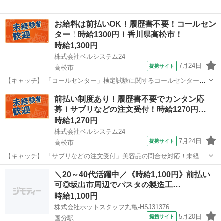
お給料は前払いOK！履歴書不要！コールセン
ター！時給1300円！香川県高松市！
時給1,300円
株式会社ベルシステム24
7月24日
提携サイト
高松市
【キャッチ】 「コールセンター」検定試験に関するコールセンター！
土日祝休み！17:00退社！扶養内OK 【コメント】 ベルシステム24なら
香川
高松市
電話対応
前払い制度あり！履歴書不要でカンタン応
前払い＆履歴書不要！ 勤務時間や働き方など、あなたのライフスタイ
募！サプリなどの注文受付！時給1270円…
ルに合わせたお仕事を...
時給1,270円
株式会社ベルシステム24
7月24日
提携サイト
高松市
【キャッチ】 「サプリなどの注文受付」美容品の問合せ対応！未経験
OK！高時給！車通勤OK！週3日～！扶養内OK 【コメント】 ベルシス
香川
高松市
電話対応
＼20～40代活躍中／《時給1,100円》前払い
テム24には経験や資格一切不問のお仕事も多数(^^♪ ＃扶養内・Wワー
可◎坂出市周辺でパスタの製造工…
ク ＃週2のスキ...
時給1,100円
株式会社ホットスタッフ丸亀-HSJ31376
5月20日
提携サイト
国分駅