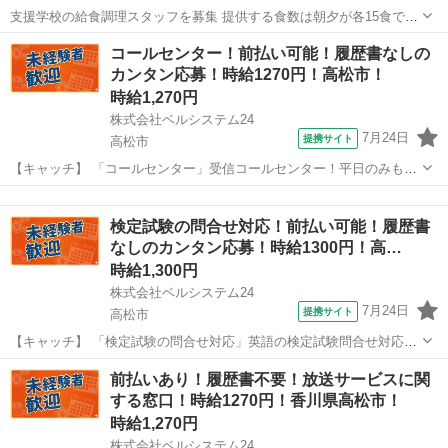
支援学校の給食調理スタッフを募集 提供する食数は朝夕が各15食で昼
食が500食程度となっています。 無資格の方でもご活躍が可能です
香川
太田駅
その他
コールセンター！前払い可能！履歴書なしの
(*^^*) 学校給食や病院厨房などで大量調理の経験が活かせます! ★ 食事
カンタン応募！時給1270円！高松市！
提供のお仕事 ...
時給1,270円
株式会社ベルシステム24
7月24日
提携サイト
高松市
【キャッチ】 「コールセンター」受信コールセンター！平日のみも
OK！週3日～OK！車・自転車通勤OK 【コメント】 ベルシステム24に
香川
高松市
電話対応
は経験や資格一切不問のお仕事も多数(^^♪ ＃扶養内・Wワーク ＃週2
検定試験の問合せ対応！前払い可能！履歴書
のスキマワーク ...
なしのカンタン応募！時給1300円！高…
時給1,300円
株式会社ベルシステム24
7月24日
提携サイト
高松市
【キャッチ】 「検定試験の問合せ対応」英語の検定試験問合せ対応！
未経験OK！土日祝基本休み！週3日～！服装自由 【コメント】 ベルシ
香川
高松市
電話対応
前払いあり！履歴書不要！放送サービスに関
ステム24には経験や資格一切不問のお仕事も多数(^^♪ ＃扶養内・Wワ
する窓口！時給1270円！香川県高松市！
ーク ＃週2のスキ...
時給1,270円
株式会社ベルシステム24