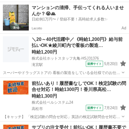
OK！週3日～OK！車・自転車通勤OK 【コメント】 ベルシステム24に
香川
高松市
電話対応
マンションの清掃、手伝ってくれる人いませ
は経験や資格一切不問のお仕事も多数(^^♪ ＃扶養内・Wワーク ＃週2
んか？😭🙏
のスキマワーク ...
日給例1万円〜 / 登録不要！高時給求人多数✨
Ad
Lacotto
＼20～40代活躍中／《時給1,200円》給与前
払いOK★綾川町内で看板の製造…
時給1,200円
株式会社ホットスタッフ丸亀-HSJ31376
5月20日
提携サイト
滝宮駅
スーパーやドラッグストアの 看板の製造をしている会社様でのお仕事
☆ ◎こんな方にオススメ ■オフィスデビューをしたい方 ■日勤固定で
香川
滝宮駅
一般事務
前払いあり！履歴書なしでOK！検定試験の問
勤務がしたい方 ■土日祝お休みがいい方
合せ対応！時給1300円！香川県高松…
┏━━━━━━━━━━━━━━┓ お仕事...
時給1,300円
株式会社ベルシステム24
7月24日
提携サイト
高松市
【キャッチ】 「検定試験の問合せ対応」英語の検定試験問合せ対応！
未経験OK！土日祝基本休み！週3日～！服装自由 【コメント】 ベルシ
香川
高松市
電話対応
サプリの注文受付！前払いOK！履歴書不要で
ステム24には経験や資格一切不問のお仕事も多数(^^♪ ＃扶養内・Wワ