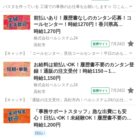
パスタを作っている 工場での事務のお仕事をお願いします☆ ◎こんな
方におススメ ■事務の経験を活かしたい方 ■日勤固定で働きたい方 ■
香川
国分駅
一般事務
前払いあり！履歴書なしのカンタン応募！コ
土日休みの欲しい方 ◆◆◆◆◆◆◆◆◆◆◆◆◆◆◆ ★仕事内容★
ールセンター！時給1270円！香川県高…
◆◆...
時給1,270円
株式会社ベルシステム24
7月24日
提携サイト
高松市
【キャッチ】 「コールセンター」受信コールセンター！平日のみも
OK！週3日～OK！車・自転車通勤OK 【コメント】 ベルシステム24に
香川
高松市
電話対応
お給料は前払いOK！履歴書不要のカンタン登
は経験や資格一切不問のお仕事も多数(^^♪ ＃扶養内・Wワーク ＃週2
録！通販の注文受付！時給1150～1…
のスキマワーク ...
時給1,150円
株式会社ベルシステム24
7月24日
提携サイト
高松市
【キャッチ】 「通販の注文受付」高松市内！ベルシステム24のお仕事
紹介します！コールセンター・事務 【コメント】 ベルシステム24なら
香川
高松市
電話対応
「事務サポートスタッフ」急な出費にも安
前払い＆履歴書不要！ 勤務時間や働き方など、あなたのライフスタイ
心！日払いOK！未経験OK！履歴書不要の…
ルに合わせたお仕事をご紹...
時給1,200円
日払い