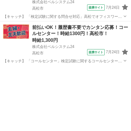
株式会社ベルシステム24
7月24日
提携サイト
高松市
【キャッチ】 「検定試験に関する問合せ対応」高松でオフィスワーク
への転職を考えている方に！ベルシステム24のお仕事紹介 【コメン
香川
高松市
電話対応
前払いOK！履歴書不要でカンタン応募！コー
ト】 ベルシステム24には経験や資格一切不問のお仕事も多数(^^♪ ＃扶
ルセンター！時給1300円！高松市！
養内・Wワーク ＃週...
時給1,300円
株式会社ベルシステム24
7月24日
提携サイト
高松市
【キャッチ】 「コールセンター」検定試験に関するコールセンター！
土日祝休み！17:00退社！扶養内OK 【コメント】 ベルシステム24なら
香川
高松市
電話対応
前払い＆履歴書不要！ 勤務時間や働き方など、あなたのライフスタイ
ルに合わせたお仕事を...