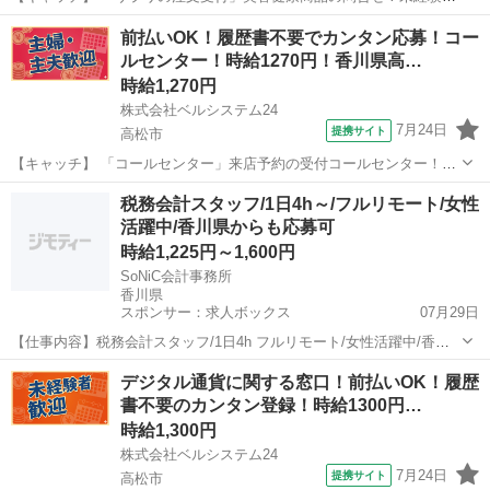
OK！高時給！週3日～OK！服装自由！車通勤OK 【コメント】 ベルシ
香川
高松市
電話対応
前払いOK！履歴書不要でカンタン応募！コー
ステム24ではWワークや扶養内勤務、短期や長期など様々なお仕事を
ルセンター！時給1270円！香川県高…
ご紹介可能！ お給料は前払...
時給1,270円
株式会社ベルシステム24
7月24日
提携サイト
高松市
【キャッチ】 「コールセンター」来店予約の受付コールセンター！週
3日～OK！服装自由！車・自転車通勤OK 【コメント】 ベルシステム
香川
高松市
電話対応
税務会計スタッフ/1日4h～/フルリモート/女性
24なら前払い＆履歴書不要！ 勤務時間や働き方など、あなたのライフ
活躍中/香川県からも応募可
スタイルに合わせたお仕事...
時給1,225円～1,600円
SoNiC会計事務所
香川県
スポンサー：求人ボックス
07月29日
【仕事内容】税務会計スタッフ/1日4h フルリモート/女性活躍中/香川
県からも応募可 <仕事の魅力・会社のアピールポイント> とにかく自
アルバイト・パート
デジタル通貨に関する窓口！前払いOK！履歴
由度の高いアットホームな事務所です! 実務を通して税務や会計業務の
書不要のカンタン登録！時給1300円…
様々な経験を積むことができま...
時給1,300円
株式会社ベルシステム24
7月24日
提携サイト
高松市