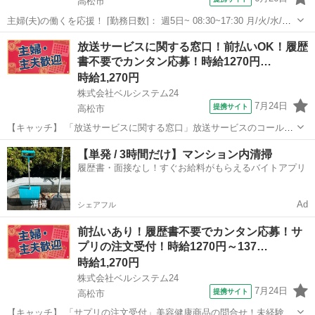
高松市
主婦(夫)の働くを応援！ [勤務日数]： 週5日~ 08:30~17:30 月/火/水/木/
金 [勤務地・最寄駅]： 香川県高松市古新町１－８ 富士ロイヤルビル
香川
高松市
経理
放送サービスに関する窓口！前払いOK！履歴
２階 (株)香川経済レポート社 片原町(香川県)駅徒歩10分...
書不要でカンタン応募！時給1270円…
時給1,270円
株式会社ベルシステム24
7月24日
提携サイト
高松市
【キャッチ】 「放送サービスに関する窓口」放送サービスのコールセ
ンター！週3日～OK！未経験歓迎！開始日調整OK 【コメント】 ベル
香川
高松市
電話対応
【単発 / 3時間だけ】マンション内清掃
システム24なら前払い＆履歴書不要！ 勤務時間や働き方など、あなた
履歴書・面接なし！すぐお給料がもらえるバイトアプリ
のライフスタイルに合わせ...
Ad
シェアフル
前払いあり！履歴書不要でカンタン応募！サ
プリの注文受付！時給1270円～137…
時給1,270円
株式会社ベルシステム24
7月24日
提携サイト
高松市
【キャッチ】 「サプリの注文受付」美容健康商品の問合せ！未経験