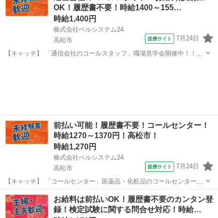
OK！履歴書不要！時給1400～155…
★...
時給1,400円
株式会社ベルシステム24
7月24日
提携サイト
高松市
【キャッチ】 「通信会社のコールスタッフ」職場見学会開催中！！未
経験OK！ご予約は前日まで！通信会社コールセンター 【コメント】
香川
高松市
電話対応
ベルシステム24ではWワークや扶養内勤務、短期や長期など様々なお
仕事をご紹介可能！ お給料は...
前払い可能！履歴書不要！コールセンター！
時給1270～1370円！高松市！
時給1,270円
株式会社ベルシステム24
7月24日
提携サイト
高松市
【キャッチ】 「コールセンター」医薬品・化粧品のコールセンター！
週休3日OK！未経験歓迎！開始日調整可 【コメント】 ベルシステム24
香川
高松市
電話対応
お給料は前払いOK！履歴書不要のカンタン登
には経験や資格一切不問のお仕事も多数(^^♪ ＃扶養内・Wワーク ＃週
録！検定試験に関する問合せ対応！時給…
2のスキマワーク...