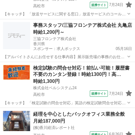
7月24日
提携サイト
高松市
【キャッチ】 「放送サービスに関する窓口」放送サービスのコールセ
ンター！週3日～OK！未経験歓迎！開始日調整OK 【コメント】 ベル
香川
高松市
電話対応
事務スタッフ/三協フロンテア株式会社 丸亀店
システム24なら前払い＆履歴書不要！ 勤務時間や働き方など、あなた
時給1,200円～
のライフスタイルに合わせ...
三協フロンテア株式会社
香川県
スポンサー：求人ボックス
05月16日
【アルバイトさんにお任せする仕事内容】展示販売場の事務のお仕事
主婦(夫)の方活躍中 子育てしながら無理なく勤務できます! 事務や接
アルバイト・パート
検定試験の問合せ対応！前払い可能！履歴書
客、販売の経験を活かしたい方も大歓迎! 30代～50代活躍中 ブランク
不要のカンタン登録！時給1300円！高…
のある方も、充実の研修でサポ...
時給1,300円
株式会社ベルシステム24
7月24日
提携サイト
高松市
【キャッチ】 「検定試験の問合せ対応」英語の検定試験問合せ対応！
未経験OK！土日祝基本休み！週3日～！服装自由 【コメント】 ベルシ
香川
高松市
電話対応
経理を中心としたバックオフィス業務全般
ステム24には経験や資格一切不問のお仕事も多数(^^♪ ＃扶養内・Wワ
月給187,000円
ーク ＃週2のスキ...
(株)香川経済レポート社
6月26日
提携サイト