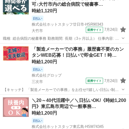
可♪大竹市内の総合病院で秘書事…
件> 普通自動車運転免許...
時給1,120円
日払い
株式会社ホットスタッフ廿日市-HSR90343
7月24日
提携サイト
大竹市
職種: 総合病院の秘書事務 勤務期間: 長期（3ヶ月以上） 仕事内容: 病
院にて一般事務・理事長の秘書の お仕事です! 患者さんの対応ナシ◎
広島
大竹市
一般事務
「製造メーカーでの事務」履歴書不要のカン
病院の受付業務などはないため、 目の前のデスクワークに しっかり集
タンWEB応募！日払いで即金GET！時…
中できる環境...
時給1,200円
日払い
株式会社グロップ
7月24日
提携サイト
三次市
【キャッチ】 「製造メーカーでの事務」をお任せ!!嬉しい日払い制度
あり☆未経験OK♪《PC入力ができればOK♪》未経験スタート多数活躍
広島
三次市
一般事務
＼20～40代活躍中／＼日払いOK/《時給1,200
中！【土日休み/残業ほぼナシ/車通勤OK】 【コメント】 ＊＊充実した
円》東広島市周辺で一般事務…
お仕事探しをサポー...
時給1,200円
日払い
株式会社ホットスタッフ東広島-HSM74345