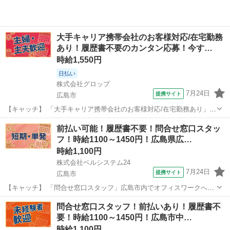
大手キャリア携帯会社のお客様対応/在宅勤務
あり！履歴書不要のカンタン応募！今す…
時給1,550円
日払い
株式会社グロップ
7月24日
提携サイト
広島市
【キャッチ】 「大手キャリア携帯会社のお客様対応/在宅勤務あり」を
お任せ!!日払いOK◎未経験スタッフ活躍中♪＜9月スタート＞在宅有の
広島
広島市
一般事務
前払い可能！履歴書不要！問合せ窓口スタッ
受電専門コールセンター◎複数名同時スタートで安心/ネイル・髪色・
フ！時給1100～1450円！広島県広…
服装自由 【コメント】 ...
時給1,100円
株式会社ベルシステム24
7月24日
提携サイト
広島市
【キャッチ】 「問合せ窓口スタッフ」広島市内でオフィスワークへの
転職を考えている方に！！ベルシステム24のお仕事紹介 【コメント】
広島
広島市
電話対応
問合せ窓口スタッフ！前払いあり！履歴書不
ベルシステム24には経験や資格一切不問のお仕事も多数(^^♪ ＃扶養
要！時給1100～1450円！広島市中…
内・Wワーク ＃週2...
時給1,100円