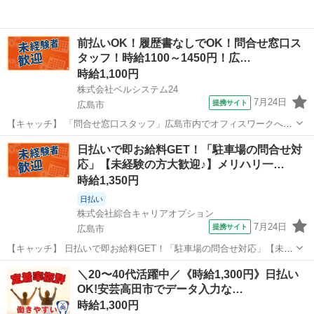
前払いOK！履歴書なしでOK！問合せ窓口ス
タッフ！時給1100～1450円！広…
時給1,100円
株式会社ベルシステム24
7月24日
提携サイト
広島市
【キャッチ】 「問合せ窓口スタッフ」広島市内でオフィスワークへの
転職を考えている方に！！ベルシステム24のお仕事紹介 【コメント】
広島
広島市
電話対応
日払いで即お給料GET！「駐車場の問合せ対
ベルシステム24には経験や資格一切不問のお仕事も多数(^^♪ ＃扶養
応」【未経験の方大歓迎♪】メリハリ一…
内・Wワーク ＃週2...
時給1,350円
日払い
株式会社綜合キャリアオプション
7月24日
提携サイト
広島市
【キャッチ】 日払いで即お給料GET！「駐車場の問合せ対応」【未経
験の方大歓迎♪】メリハリ一番・ノー残業♪女性多数活躍中！ヘアスタ
広島
広島市
一般事務
＼20〜40代活躍中／《時給1,300円》日払い
イル自由☆高時給1350円！ 【コメント】 ＼大手人材派遣会社で働き
OK!安芸高田市でデータ入力な…
ませんか♪／ 「新しい...
時給1,300円