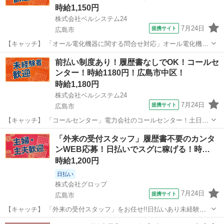
時給1,150円
株式会社ベルシステム24
7月24日
提携サイト
広島市
【キャッチ】 「オール電化機器に関する問合せ対応」オール電化機器
のコールセンター！週休3日OK！未経験歓迎！給料前払い可 【コメン
広島
広島市
電話対応
前払い制度あり！履歴書なしでOK！コールセ
ト】 ベルシステム24には経験や資格一切不問のお仕事も多数(^^♪ ＃扶
ンター！時給1180円！広島市中区！
養内・Wワーク ＃...
時給1,180円
株式会社ベルシステム24
7月24日
提携サイト
広島市
【キャッチ】 「コールセンター」電力会社のコールセンター！土日祝
休み！未経験歓迎！即日開始OK 【コメント】 ベルシステム24ではW
広島
広島市
電話対応
「外来の受付スタッフ」履歴書不要のカンタ
ワークや扶養内勤務、短期や長期など様々なお仕事をご紹介可能！ お
ンWEB応募！日払いでスグに稼げる！時…
給料は前払いで即GET◎ ...
時給1,200円
日払い
株式会社グロップ
7月24日
提携サイト
広島市
【キャッチ】 「外来の受付スタッフ」をお任せ!!日払いあり未経験ス
タッフ活躍中スキルに自信がなくてもOK♪＜ブランクがある方も大歓
広島
広島市
一般事務