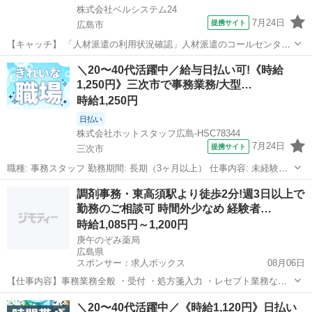
株式会社ベルシステム24
7月24日
提携サイト
広島市
【キャッチ】 「人材派遣の利用状況確認」人材派遣のコールセンタ
ー！短期1か月間！大量募集！土日祝休み！未経験可 【コメント】 ベ
広島
広島市
電話対応
＼20〜40代活躍中／給与日払い可!《時給
ルシステム24ではWワークや扶養内勤務、短期や長期など様々なお仕
1,250円》三次市で事務業務/大型…
事をご紹介可能！ お給料は前払...
時給1,250円
日払い
株式会社ホットスタッフ広島-HSC78344
7月24日
提携サイト
三次市
職種: 事務スタッフ 勤務期間: 長期（3ヶ月以上） 仕事内容: 未経験か
ら始められる オフィスワークが登場☆彡 丁寧な指導があり、 分から
広島
三次市
一般事務
調剤事務・東高須駅より徒歩2分!週3日以上で
ないことはすぐに 聞ける職場なので 安心してください♪ 嬉しい土日休
勤務のご相談可 時間外少なめ 経験者…
みで 大型連...
時給1,085円～1,200円
庚午のぞみ薬局
広島県
スポンサー：求人ボックス
08月06日
【仕事内容】事務業務全般 ・受付 ・処方箋入力 ・レセプト業務など
雇用期間の定めなし 【経験・資格】<応募要件> エクセル、ワードの
アルバイト・パート
＼20〜40代活躍中／《時給1,120円》日払い
簡単な作業ができる方 59歳以下(定年を上限) 資格、学歴不問 <歓迎要