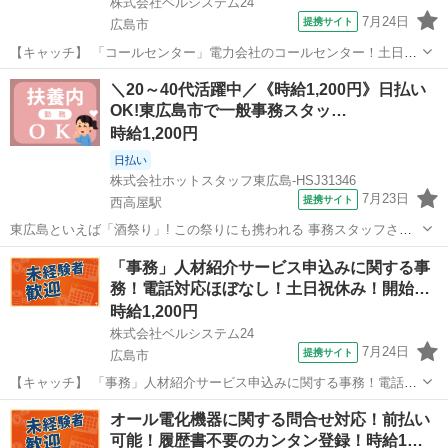
株式会社ベルシステム24
7月24日
提携サイト
広島市
【キャッチ】 「コールセンター」電力会社のコールセンター！土日祝
休み！未経験歓迎！即日開始OK 【コメント】 ベルシステム24ではW
広島
広島市
電話対応
＼20～40代活躍中／《時給1,200円》日払い
ワークや扶養内勤務、短期や長期など様々なお仕事をご紹介可能！ お
OK!東広島市で一般事務スタッ…
給料は前払いで即GET◎ ...
時給1,200円
日払い
株式会社ホットスタッフ東広島-HSJ31346
7月23日
提携サイト
西高屋駅
東広島といえば「酒祭り」! この祭りにも携われる 事務スタッフさん
を募集します♪ 勤務日数は週3日のみだから プライベートを優先しつつ
広島
西高屋駅
一般事務
「事務」人材紹介サービス申込みに関する事
働けますよ◎ < こんな作業をします!! > 施設内での一般事務や 経理事
務！電話対応ほぼなし！土日祝休み！開始…
務をお...
時給1,200円
株式会社ベルシステム24
7月24日
提携サイト
広島市
【キャッチ】 「事務」人材紹介サービス申込みに関する事務！電話対
応ほぼなし！土日祝休み！開始日調整OK 【コメント】 ベルシステム
広島
広島市
一般事務
オール電化機器に関する問合せ対応！前払い
24なら前払い＆履歴書不要！ 勤務時間や働き方など、あなたのライフ
可能！履歴書不要のカンタン登録！時給1…
スタイルに合わせたお仕事を...