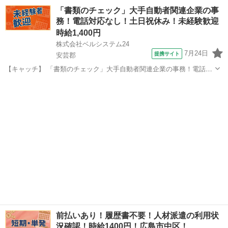
OK！「生産数の入力事務」高時給1300円！八本松周辺！20代～40代
広島
東広島市
一般事務
「書類のチェック」大手自動者関連企業の事
のスタッフが多数活躍中★ 【コメント】 弊社なら事前の職場見学が多
務！電話対応なし！土日祝休み！未経験歓迎
数！お仕事安心スター...
時給1,400円
株式会社ベルシステム24
7月24日
提携サイト
安芸郡
【キャッチ】 「書類のチェック」大手自動者関連企業の事務！電話対
応なし！土日祝休み！未経験歓迎 【コメント】 ベルシステム24ではW
広島
安芸郡
一般事務
ワークや扶養内勤務、短期や長期など様々なお仕事をご紹介可能！ お
給料は前払いで即GET◎ ...
前払いあり！履歴書不要！人材派遣の利用状
況確認！時給1400円！広島市中区！