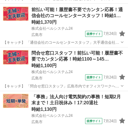
会社のカスタマーサポート！週3日～！開始日調整OK！未経験OK
広島
広島市
電話対応
前払い可能！履歴書不要でカンタン応募！通
【コメント】 ベルシステム24には経験や資格一切不問のお仕事も多数
信会社のコールセンタースタッフ！時給1…
(^^♪ ＃扶養内・Wワー...
時給1,370円
株式会社ベルシステム24
7月24日
提携サイト
広島市
【キャッチ】 「通信会社のコールセンタースタッフ」大手通信会社の
コールセンター！未経験OK！平日休み！週2日～！扶養内可 【コメン
広島
広島市
電話対応
問合せ窓口スタッフ！前払い可能！履歴書不
ト】 ベルシステム24なら前払い＆履歴書不要！ 勤務時間や働き方な
要でカンタン応募！時給1100～145…
ど、あなたのライフスタイル...
時給1,100円
株式会社ベルシステム24
7月24日
提携サイト
広島市
【キャッチ】 「問合せ窓口スタッフ」広島市内でオフィスワークへの
転職を考えている方に！！ベルシステム24のお仕事紹介 【コメント】
広島
広島市
電話対応
「事務」法人向け電気契約の事務！短期2月
ベルシステム24には経験や資格一切不問のお仕事も多数(^^♪ ＃扶養
末まで！土日祝休み！17:20退社
内・Wワーク ＃週2...
時給1,130円
株式会社ベルシステム24
7月24日
提携サイト
広島市