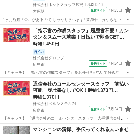
株式会社ホットスタッフ広島-HSJ31346
7月23日
提携サイト
大原駅
1ヶ月程度のOJTがあるので しっかり学べます! 業務中、分からないこ
とがあっても すぐに確認できる環境なので 安心して働けますよ♪
広島
大原駅
一般事務
「指示書の作成スタッフ」履歴書不要！カン
◆◆◆◆◆◆◆◆◆◆◆◆◆◆◆ ★仕事内容★
タン＆スムーズ就業！日払いで即金GET…
◆◆◆◆◆◆◆◆◆◆◆◆◆◆◆ 大手飲料...
時給1,450円
日払い
株式会社グロップ
7月24日
提携サイト
広島市
【キャッチ】 「指示書の作成スタッフ」をお任せ!!日払いで好きな時
にお給料GET★スキルに自信がなくてもOK★事務経験を活かせる◎月
広島
広島市
一般事務
通信会社のコールセンタースタッフ！前払い
収23万円以上！食堂・仕出し弁当有でランチも楽しめる♪憧れの綺麗な
可能！履歴書なしでOK！時給1370円…
オフィス☆彡 【コメント...
時給1,370円
株式会社ベルシステム24
7月24日
提携サイト
広島市
【キャッチ】 「通信会社のコールセンタースタッフ」大手通信会社の
コールセンター！未経験OK！平日休み！週2日～！扶養内可 【コメン
広島
広島市
電話対応
マンションの清掃、手伝ってくれる人いませ
ト】 ベルシステム24なら前払い＆履歴書不要！ 勤務時間や働き方な