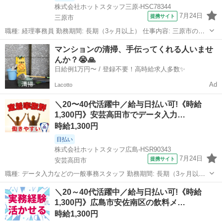
株式会社ホットスタッフ三原-HSC78344
7月24日
提携サイト
三原市
職種: 経理事務員 勤務期間: 長期（3ヶ月以上） 仕事内容: 三原市のゴ
ルフ場での 経理事務業務をお任せします! ≪ おしごと内容 ≫ (1) 経理
広島
三原市
経理
マンションの清掃、手伝ってくれる人いませ
業務 請求書のチェックや 給与計算などを対応します。 社内のお金の
んか？😭🙏
出入...
日給例1万円〜 / 登録不要！高時給求人多数✨
Ad
Lacotto
＼20〜40代活躍中／給与日払い可!《時給
1,300円》安芸高田市でデータ入力…
時給1,300円
日払い
株式会社ホットスタッフ広島-HSR90343
7月24日
提携サイト
安芸高田市
職種: データ入力などの一般事務スタッフ 勤務期間: 長期（3ヶ月以
上） 仕事内容: オフィスワークデビューに◎! 未経験でもできる カン
広島
安芸高田市
一般事務
＼20～40代活躍中／給与日払い可!《時給
タンなデータ入力や 庶務関係を行う事務員さんを 募集します♪ 土日祝
1,300円》広島市安佐南区の飲料メ…
休み、残業少な...
時給1,300円