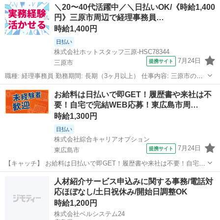
＼20〜40代活躍中／＼日払いOK/《時給1,400
円》三原市周辺で経理事務員…
時給1,400円
日払い
株式会社ホットスタッフ三原-HSC78344
7月24日
提携サイト
三原市
職種: 経理事務員 勤務期間: 長期（3ヶ月以上） 仕事内容: 三原市のゴ
ルフ場での 経理事務業務をお任せします! ≪ 仕事内容について ≫ (1)
広島
三原市
経理
お給料は日払いで即GET！履歴書や来社は不
経理業務 請求書のチェックや 給与計算などをします。 社内のお金の
要！自宅で完結WEB応募！東広島市周…
出入...
時給1,300円
日払い
株式会社綜合キャリアオプション
7月24日
提携サイト
東広島市
【キャッチ】 お給料は日払いで即GET！履歴書や来社は不要！自宅で
完結WEB応募！東広島市周辺！ 【コメント】 弊社なら事前の職場見
広島
東広島市
一般事務
人材紹介サービス申込みに関する事務/電話対
学が多数！お仕事安心スタート★★ 「派遣では働いたことが無くて気
応ほぼなし/土日祝休み/開始日調整OK
になる・・・」 「スキル...
時給1,200円
株式会社ベルシステム24