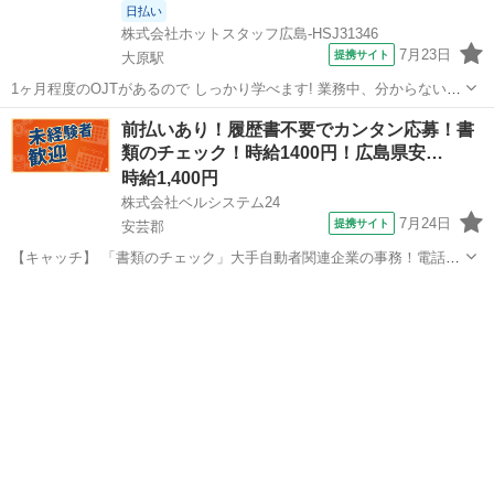
日払い
株式会社ホットスタッフ広島-HSJ31346
7月23日
提携サイト
大原駅
1ヶ月程度のOJTがあるので しっかり学べます! 業務中、分からないこ
とがあっても すぐに聞ける職場なので 安心して働けますよ♪
広島
大原駅
一般事務
前払いあり！履歴書不要でカンタン応募！書
────────────────── ＼お仕事の詳細♪/
類のチェック！時給1400円！広島県安…
─────────────────...
時給1,400円
株式会社ベルシステム24
7月24日
提携サイト
安芸郡
【キャッチ】 「書類のチェック」大手自動者関連企業の事務！電話対
応なし！土日祝休み！未経験歓迎 【コメント】 ベルシステム24には経
広島
安芸郡
一般事務
験や資格一切不問のお仕事も多数(^^♪ ＃扶養内・Wワーク ＃週2のス
キマワーク ＃1日...