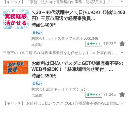
【キャッチ】 「事務」法人向け電気契約の事務！短期2月末まで！土
日祝休み！17:20退社 【コメント】 ベルシステム24には経験や資格一
広島
広島市
一般事務
＼20～40代活躍中／＼日払いOK/《時給1,400
切不問のお仕事も多数(^^♪ ＃扶養内・Wワーク ＃週2のスキマワーク
円》三原市周辺で経理事務員…
＃1日4時間...
時給1,400円
日払い
株式会社ホットスタッフ三原-HSJ31346
7月23日
提携サイト
本郷駅
三原市のゴルフ場での 経理事務業務をお任せします! ≪ 仕事内容につ
いて ≫ (1) 経理業務 請求書のチェックや 給与計算などをします。 社
広島
本郷駅
経理
お給料は日払いでスグにGET◎履歴書不要の
内のお金の出入り管理や 記録を残します。 (2) 書類作成 簡単なデータ
WEB登録OK！「駐車場問合せ受付」…
入力や E...
時給1,350円
日払い
株式会社綜合キャリアオプション
7月24日
提携サイト
広島市
【キャッチ】 お給料は日払いでスグにGET◎履歴書不要のWEB登録
OK！「駐車場問合せ受付」高時給1350円～1688円！広島県広島市西
広島
広島市
一般事務
区周辺！20代～40代のスタッフが多数活躍中★ 【コメント】 製造の
お仕事をお探しの方...