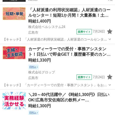
「人材派遣の利用状況確認」人材派遣のコー
ルセンター！短期1か月間！大量募集！土…
時給1,400円
株式会社ベルシステム24
7月24日
提携サイト
広島市
【キャッチ】 「人材派遣の利用状況確認」人材派遣のコールセンタ
ー！短期1か月間！大量募集！土日祝休み！未経験可 【コメント】 ベ
広島
広島市
電話対応
カーディーラーでの受付・事務アシスタン
ルシステム24ではWワークや扶養内勤務、短期や長期など様々なお仕
ト！日払いで即金GET！履歴書不要のカン…
事をご紹介可能！ お給料は前払...
時給1,330円
日払い
株式会社グロップ
7月24日
提携サイト
広島市
【キャッチ】 「カーディーラーでの受付・事務アシスタント」をお任
せ!!日払いで好きな時にお給料GET未経験スタッフ活躍中スキルに自信
広島
広島市
一般事務
＼20～40代活躍中／《時給1,300円》日払い
がなくてもOK◎【未経験歓迎】人と接することが好きな方におすすめ
OK!広島市安佐南区の飲料メー…
◎20～40代女性活躍中・即...
時給1,300円
日払い