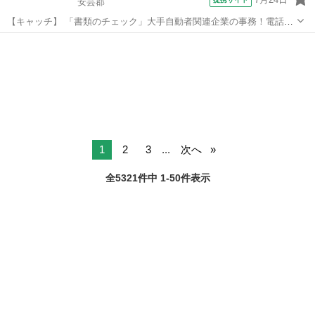
安芸郡
【キャッチ】 「書類のチェック」大手自動者関連企業の事務！電話対
応なし！土日祝休み！未経験歓迎 【コメント】 ベルシステム24には経
広島
安芸郡
一般事務
験や資格一切不問のお仕事も多数(^^♪ ＃扶養内・Wワーク ＃週2のス
キマワーク ＃1日...
1
2
3
...
次へ
全5321件中 1-50件表示