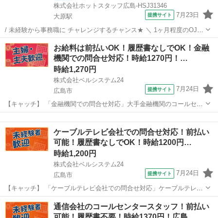
株式会社ホットスタッフ広島-HSJ31346
7月23日
提携サイト
大原駅
/ 未経験から事務職に チャレンジするチャンス★ ＼ 1ヶ月程度のOJT
があるので しっかり学べます! 業務中、分からないことがあっても す
広島
大原駅
一般事務
お給料は前払いOK！履歴書なしでOK！金融
ぐに聞ける環境なので 安心して働けますよ♪ < こんな作業をします!! >
機関での問合せ対応！時給1270円！…
...
時給1,270円
株式会社ベルシステム24
7月24日
提携サイト
広島市
【キャッチ】 「金融機関での問合せ対応」大手金融機関のコールセン
ター！土日祝休み！開始日調整OK 【コメント】 ベルシステム24には
広島
広島市
電話対応
経験や資格一切不問のお仕事も多数(^^♪ ＃扶養内・Wワーク ＃週2の
ケーブルテレビ会社での問合せ対応！前払い
スキマワーク ＃1...
可能！履歴書なしでOK！時給1200円…
時給1,200円
株式会社ベルシステム24
7月24日
提携サイト
広島市
【キャッチ】 「ケーブルテレビ会社での問合せ対応」ケーブルテレビ
会社のカスタマーサポート！週3日～！開始日調整OK！未経験OK
広島
広島市
電話対応
通信会社のコールセンタースタッフ！前払い
【コメント】 ベルシステム24には経験や資格一切不問のお仕事も多数
可能！履歴書不要！時給1370円！広島…
(^^♪ ＃扶養内・Wワー...