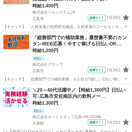
時給1,400円
株式会社ベルシステム24
7月24日
提携サイト
広島市
【キャッチ】 「人材派遣の利用状況確認」人材派遣のコールセンタ
ー！短期1か月間！大量募集！土日祝休み！未経験可 【コメント】 ベ
広島
広島市
電話対応
「総務部門での補助業務」履歴書不要のカン
ルシステム24ではWワークや扶養内勤務、短期や長期など様々なお仕
タンWEB応募！今すぐ稼げる日払いOK…
事をご紹介可能！ お給料は前払...
時給1,200円
日払い
株式会社グロップ
7月24日
提携サイト
広島市
【キャッチ】 「総務部門での補助業務」をお任せ!!嬉しい日払い制度
あり未経験スタッフ活躍中未経験OK◎＜紹介予定派遣＞事務デビュー
広島
広島市
一般事務
＼20～40代活躍中／【時給1,300円】日払い
歓迎◎PC入力できればOK！【土日祝休み／年間休日120日／車通勤
可♪広島市安佐南区内の飲料メー…
OK】 【コメント】 ＊＊...
時給1,300円
日払い
株式会社ホットスタッフ広島-HSJ31346
7月23日
提携サイト
大原駅
1ヶ月程度のOJTがあるので しっかり学べます! 業務中、分からないこ