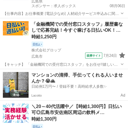
広島県
スポンサー：求人ボックス
08月06日
【仕事内容】お仕事概要 [電話少なめ] 人材紹介サービス申込みに関す
る事務 職種 事務 仕事内容 法人向け人材紹介サービスの申込に関する
アルバイト・パート / 契約社員
「金融機関での受付窓口スタッフ」履歴書な
事務です。申込書チェックや社内システム登録を中心にメール作成・
しで応募完結！今すぐ稼げる日払いOK！…
Excel入力を行います。事務9...
時給1,250円
日払い
株式会社グロップ
7月24日
提携サイト
広島市
【キャッチ】 「金融機関での受付窓口スタッフ」をお任せ!!嬉しい日
払い制度あり◎未経験スタッフ活躍中★＜広島市東区＞経験を活かし
広島
広島市
一般事務
マンションの清掃、手伝ってくれる人いませ
て働ける♪残業ナシ◎【土日祝休み／車通勤OK！／無料駐車場あり】
んか？😭🙏
【コメント】 ＊＊充実したお...
日給例1万円〜 / 登録不要！高時給求人多数✨
Ad
Lacotto
＼20～40代活躍中／【時給1,300円】日払い
可◎広島市安佐南区周辺の飲料メ…
時給1,300円
日払い