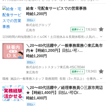
とがあっても すぐに質問できる環境なので 安心して働けますよ♪
広島
大原駅
一般事務
給食・宅配食サービスでの営業事務
━━━━━━━━━━━━━━━━━━━━ 【仕事内容】 大手飲料メ
時給1,200円
ーカーで 事務業務を...
日払い
株式会社グロップ
7月24日
提携サイト
広島市
1日6時間の時短勤務◎ネイルOK！土日祝休み＆長期休暇有♪人気の営
業事務！事務経験を活かして働こう☆ ＼猛暑対策実施中／ 涼しい自宅
広島
広島市
一般事務
＼20〜40代活躍中／一般事務業務◇東広島市
からスマホで『WEB登録』OK！ 当社では【WEB面談（カジュアル登
内★【時給1,200円】日払い可♪…
録）】を 導入してい...
時給1,200円
日払い
株式会社ホットスタッフ東広島-HSC78344
7月24日
提携サイト
東広島市
職種: 施設の一般事務スタッフ 勤務期間: 長期（3ヶ月以上） 仕事内容:
東広島といえば『酒祭り』! この祭りにも携われる 事務スタッフさん
広島
東広島市
一般事務
＼20〜40代活躍中／経理事務員◇三原市周辺
を募集します♪ 勤務日数は週3日のみだから プライベートを優先しつつ
★【時給1,400円】日払い可◎/…
働けます...
時給1,400円
日払い