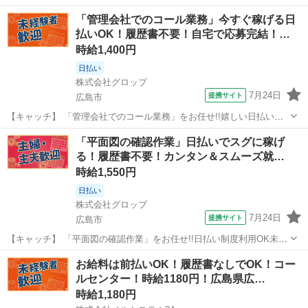
あり★未経験スタッフも活躍中◎＜JR新井口駅から徒歩10分＞オフィ
広島
広島市
一般事務
「管理会社でのコール業務」今すぐ稼げる日
スワークデビュー歓迎の事務のお仕事♪【土日祝休み/残業ほぼナシ】
払いOK！履歴書不要！自宅で応募完結！…
【コメント】 ＊＊充実し...
時給1,400円
日払い
株式会社グロップ
7月24日
提携サイト
広島市
【キャッチ】 「管理会社でのコール業務」をお任せ!!嬉しい日払い制
度あり☆未経験スタッフ活躍中★＜8月17日開始＞午前ゆっくり！午後
広島
広島市
一般事務
「平面図の確認作業」日払いでスグに稼げ
から勤務◎シフト制×高時給1400円で月収例23万円以上可能★ 【コメ
る！履歴書不要！カンタン＆スムーズ就
ント】 ＊＊充実した...
業！…
時給1,550円
日払い
株式会社グロップ
7月24日
提携サイト
広島市
【キャッチ】 「平面図の確認作業」をお任せ!!日払い制度利用OK未経
験スタッフ活躍中未経験スタッフも活躍中♪土日祝休み／長期休暇有
広島
広島市
その他
お給料は前払いOK！履歴書なしでOK！コー
◎17時までも相談OK！残業なし♪建築設計経験を活かして働こう☆彡
ルセンター！時給1180円！広島県広…
無料駐車場有 【コメント】...
時給1,180円