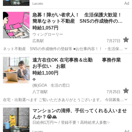
Ad
Lacotto
急募！障がい者求人！ 生活保護大歓迎！
簡単なネット不動産 SNSの作成物件の…
時給1,057円
ウィングローリー
広島駅
7月27日
ネット不動産 SNSの作成物件の登録等 ■お仕事内容！！ ・生活保護
可能です 給料とは別に携帯代などの通信費上限 20000円 交通費上
広島
広島市
広島駅
事務
生活保護
遠方在住OK 在宅事務＆出勤 事務作業
限 20000円まで支給可能。 ・福岡市南区に寮（GH）完備です...
お手伝い お願
時給1,100円
(株)GOA 生活の窓口
八丁堀駅
7月25日
在宅・出勤選べます ご覧いただきありがとうございます。 今回募集さ
せて頂くのは、事務作業を代行していただく方を募集します。 （作業
広島
広島市
八丁堀駅
その他
ネット
マンションの清掃、手伝ってくれる人いませ
内容） 事務作業、書類作成、新幹線宿泊等の予約 （必要なスキル）
んか？😭🙏
ネッ...
日給例1万円〜 / 登録不要！高時給求人多数✨
Ad
Lacotto