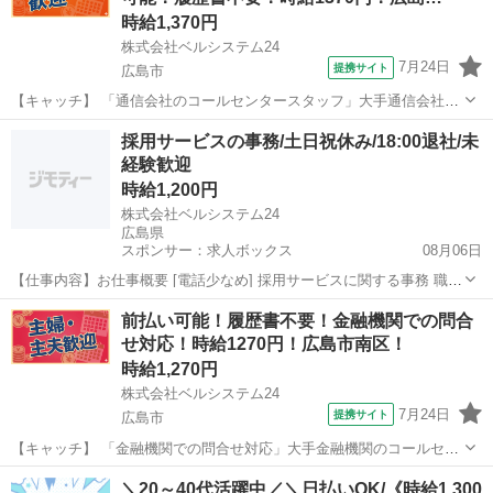
時給1,370円
株式会社ベルシステム24
7月24日
提携サイト
広島市
【キャッチ】 「通信会社のコールセンタースタッフ」大手通信会社の
コールセンター！未経験OK！平日休み！週2日～！扶養内可 【コメン
広島
広島市
電話対応
採用サービスの事務/土日祝休み/18:00退社/未
ト】 ベルシステム24なら前払い＆履歴書不要！ 勤務時間や働き方な
経験歓迎
ど、あなたのライフスタイル...
時給1,200円
株式会社ベルシステム24
広島県
スポンサー：求人ボックス
08月06日
【仕事内容】お仕事概要 [電話少なめ] 採用サービスに関する事務 職種
事務 仕事内容 採用サービスに関する事務全般のお仕事です。メール作
アルバイト・パート / 契約社員
前払い可能！履歴書不要！金融機関での問合
成・送信やExcel・社内システムへの情報入力を行います。企業の採用
せ対応！時給1270円！広島市南区！
担当者への連携作業が中心...
時給1,270円
株式会社ベルシステム24
7月24日
提携サイト
広島市
【キャッチ】 「金融機関での問合せ対応」大手金融機関のコールセン
ター！土日祝休み！開始日調整OK 【コメント】 ベルシステム24には
広島
広島市
電話対応
＼20～40代活躍中／＼日払いOK/《時給1,300
経験や資格一切不問のお仕事も多数(^^♪ ＃扶養内・Wワーク ＃週2の