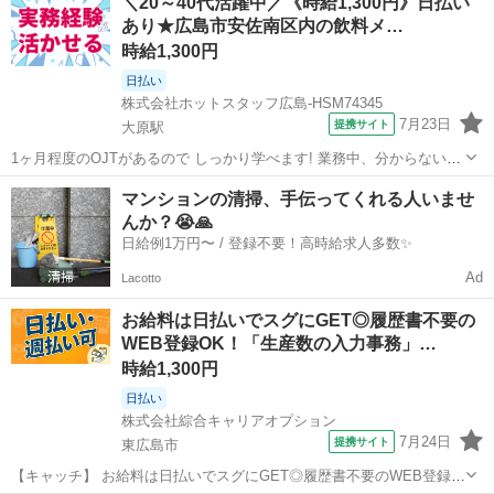
＼20～40代活躍中／《時給1,300円》日払い
がメインになりますが 付随業務として身体を動かす作業もあるので 適
あり★広島市安佐南区内の飲料メ…
度にリフレ...
時給1,300円
日払い
株式会社ホットスタッフ広島-HSM74345
7月23日
提携サイト
大原駅
1ヶ月程度のOJTがあるので しっかり学べます! 業務中、分からないこ
とがあっても すぐに相談できる環境なので 安心して働けますよ♪
広島
大原駅
一般事務
マンションの清掃、手伝ってくれる人いませ
┏━━━━━━━━━━━━━━┓ お仕事内容
んか？😭🙏
━━━━━━━━━━━━━━┛ 大手飲...
日給例1万円〜 / 登録不要！高時給求人多数✨
Ad
Lacotto
お給料は日払いでスグにGET◎履歴書不要の
WEB登録OK！「生産数の入力事務」…
時給1,300円
日払い
株式会社綜合キャリアオプション
7月24日
提携サイト
東広島市
【キャッチ】 お給料は日払いでスグにGET◎履歴書不要のWEB登録