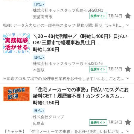
日払い
株式会社ホットスタッフ広島-HSR90343
7月24日
提携サイト
安芸高田市
職種: データ入力などの一般事務スタッフ 勤務期間: 長期（3ヶ月以
上） 仕事内容: オフィスワークデビューに◎! 未経験でもできる カン
広島
安芸高田市
一般事務
＼20～40代活躍中／《時給1,400円》日払い
タンなデータ入力や 庶務関係を行う事務員さんを 募集します♪ 土日祝
OK!三原市で経理事務員/土日…
休み、残業...
時給1,400円
日払い
株式会社ホットスタッフ三原-HSJ31346
7月23日
提携サイト
本郷駅
三原市のゴルフ場での 経理事務業務をお任せします! ≪ おしごと内容
≫ (1) 経理業務 ┗ 請求書のチェックや 給与計算などを行います。 社
広島
本郷駅
経理
「住宅メーカーでの事務」日払いでスグにお
内のお金の出入り管理や 記録を残します。 (2) 書類作成 ┗簡単な...
給料GET！履歴書不要！カンタン＆スム…
時給1,150円
日払い
株式会社グロップ
7月24日
提携サイト
広島市
【キャッチ】 「住宅メーカーでの事務」をお任せ!!嬉しい日払い制度