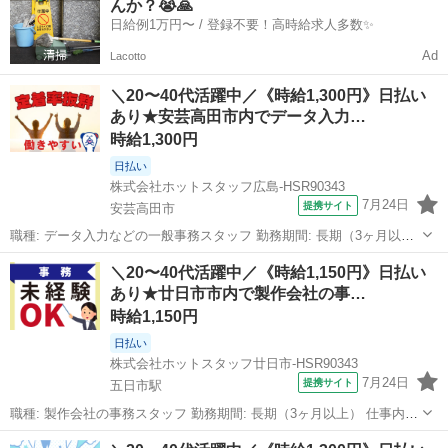
んか？😭🙏
ど、あなたのライフスタイル...
日給例1万円〜 / 登録不要！高時給求人多数✨
Ad
Lacotto
＼20〜40代活躍中／《時給1,300円》日払い
あり★安芸高田市内でデータ入力…
時給1,300円
日払い
株式会社ホットスタッフ広島-HSR90343
7月24日
提携サイト
安芸高田市
職種: データ入力などの一般事務スタッフ 勤務期間: 長期（3ヶ月以
上） 仕事内容: オフィスワークデビューに◎! 未経験でもできる カン
広島
安芸高田市
一般事務
＼20〜40代活躍中／《時給1,150円》日払い
タンなデータ入力や 庶務関係を行う事務員さんを 募集します♪ 土日祝
あり★廿日市市内で製作会社の事…
休み、残業少な...
時給1,150円
日払い
株式会社ホットスタッフ廿日市-HSR90343
7月24日
提携サイト
五日市駅
職種: 製作会社の事務スタッフ 勤務期間: 長期（3ヶ月以上） 仕事内容:
《事務未経験でもOK!》 廿日市市木材港での勤務です♪ デスクワーク
広島
廿日市市
五日市駅
一般事務