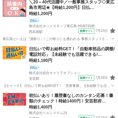
＼20～40代活躍中／一般事務スタッフ◇東広
迎♪＞PC入力が出来ればOK！事務経験活かせる★土日祝休み♪定時退
島市周辺★【時給1,200円】日払…
社可 【コメント】 ＊＊充...
時給1,200円
日払い
株式会社ホットスタッフ東広島-HSM74345
7月23日
提携サイト
西高屋駅
東広島といえば『酒祭り』! この祭りにも携われる 事務スタッフさん
を募集します♪ 勤務日数は週3日のみだから プライベートを優先しつつ
広島
西高屋駅
一般事務
日払いで即お給料GET！「自動車部品の調整/
働けますよ◎ ◆◆◆◆◆◆◆◆◆◆◆◆◆◆◆ ★仕事内容★
電話対応」【未経験でも活躍できる!…
◆◆◆◆◆◆◆◆◆◆◆◆◆...
時給1,180円
日払い
株式会社綜合キャリアオプション
7月24日
提携サイト
安芸郡
【キャッチ】 日払いで即お給料GET！「営業事務」【未経験でも活躍
できる!】1H程度/日の残業でちょい稼ぎ!若い世代も活躍中!高時給1180
広島
安芸郡
一般事務
前払いあり！履歴書なしのカンタン応募！書
円！ 【コメント】 ＼大手人材派遣会社で働きませんか♪／ 「新しい職
類のチェック！時給1400円！安芸郡府…
場は不安・・...
時給1,400円
株式会社ベルシステム24
7月24日
提携サイト