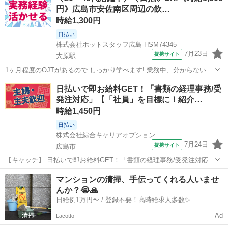
円》広島市安佐南区周辺の飲…
スキマワーク ＃1...
時給1,300円
日払い
株式会社ホットスタッフ広島-HSM74345
7月23日
提携サイト
大原駅
1ヶ月程度のOJTがあるので しっかり学べます! 業務中、分からないこ
とがあっても すぐに確認できる環境なので 安心して働けますよ♪
広島
大原駅
一般事務
日払いで即お給料GET！「書類の経理事務/受
================ ＼作業内容のご紹介♪/ ===============...
発注対応」【「社員」を目標に！紹介…
時給1,450円
日払い
株式会社綜合キャリアオプション
7月24日
提携サイト
広島市
【キャッチ】 日払いで即お給料GET！「書類の経理事務/受発注対応」
【「社員」を目標に！紹介予定派遣！】経験者カンゲイ！女性も活躍
広島
広島市
一般事務
マンションの清掃、手伝ってくれる人いませ
中×優しい職場☆高時給1450円！ 【コメント】 ＼大手人材派遣会社で
んか？😭🙏
働きませんか♪／ 「...
日給例1万円〜 / 登録不要！高時給求人多数✨
Ad
Lacotto