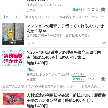
株式会社ベルシステム24
7月24日
提携サイト
広島市
【キャッチ】 「問合せ窓口スタッフ」広島市内でオフィスワークへの
転職を考えている方に！！ベルシステム24のお仕事紹介 【コメント】
広島
広島市
電話対応
マンションの清掃、手伝ってくれる人いませ
ベルシステム24には経験や資格一切不問のお仕事も多数(^^♪ ＃扶養
んか？😭🙏
内・Wワーク ＃週2...
日給例1万円〜 / 登録不要！高時給求人多数✨
Ad
Lacotto
＼20～40代活躍中／経理事務員◇三原市内
★【時給1,400円】日払い可♪/未…
時給1,400円
日払い
株式会社ホットスタッフ三原-HSM74345
7月23日
提携サイト
本郷駅
三原市のゴルフ場での 経理事務業務をお任せします! ≪ お仕事の内容
≫ (1) 経理業務 請求書のチェックや 給与計算などを進めます。 社内の
広島
本郷駅
経理
人材派遣の利用状況確認！前払いOK！履歴書
お金の出入り管理や 記録を残します。 (2) 書類作成 簡単なデータ入力
不要のカンタン登録！時給1400円！…
や Ex...
時給1,400円