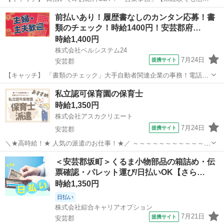
できる!】1H程度/日の残業でちょい稼ぎ!若い世代も活躍中!高時給1180
広島
安芸郡
一般事務
前払いあり！履歴書なしのカンタン応募！書
円！ 【コメント】 ＼大手人材派遣会社で働きませんか♪／ 「新しい職
類のチェック！時給1400円！安芸郡府…
場は不安・・...
時給1,400円
株式会社ベルシステム24
7月24日
提携サイト
安芸郡
【キャッチ】 「書類のチェック」大手自動者関連企業の事務！電話対
応なし！土日祝休み！未経験歓迎 【コメント】 ベルシステム24には経
広島
安芸郡
一般事務
私立認可保育園の保育士
験や資格一切不問のお仕事も多数(^^♪ ＃扶養内・Wワーク ＃週2のス
時給1,350円
キマワーク ＃1日...
株式会社アスカクリエート
7月24日
提携サイト
安芸郡
＼★高時給！★ 人気の派遣のお仕事！★／ ～～～～～～～～～～～～
～～～～～～ 【おすすめポイント】 ★人気の派遣求人♪ ★高時給です
広島
安芸郡
保育士
＜安芸郡坂町＞くるま小物部品の箱詰め・伝
♪ ★預かり保育メインです♪ ★保育補助業務なので無理なく お仕事...
票確認・パレット運び/日払いOK【さら…
時給1,350円
日払い
株式会社綜合キャリアオプション
7月21日
提携サイト
安芸郡