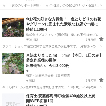
☆…・安心のサポート体制・…☆ ◇ 住まいの心配ゼロ！ ◇ • 個室1R
完全無料！ • 即日入寮OK！など ◇ 所持金ゼロでもスタートできる！
広島
安芸郡
工場
完全無料
◇ • 食費・生活費のサポート • 移動費用...
✿お花の好きな方募集！ 色とりどりのお花
やグリーンに囲まれた素敵なお店で一緒に…
時給1,100円
株式会社プロフィット(紹介元) ※この案件は㈱プロフィットがご紹介する求人案件です。
天神川駅
7月29日
フラワーショップ運営に関する業務全般のお仕事です。 お客様への接
客、毎日入荷してくる切り花や鉢植えの水やりなどの品質管理や値付
広島
安芸郡
天神川駅
花屋
フラワーショップ
※決まりましたm(_ _)m※【本日、1日のみ】
け・棚出しなどの商品管理、運営に必要な資器材の補充や発注などの
剪定作業後の掃除
備品管理、販売した商品の配送などが...
出来高払い、今回3,000円
剪定・治療執行会社 塩田剪庭園
矢賀駅
7月27日
今日7月28日(火) 植木1本剪定作業しますので、 15時30分〜17時の間
で、掃除バイト可能な方、お願いします。 飲み物、タオル、手袋必須
広島
安芸郡
矢賀駅
その他
保育士/安芸郡海田町/全国400施設以上展
です。 報酬額3,000円。 報酬は当日お支払いします。 ...
開/WEB面接1回