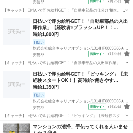
7月25日
提携サイト
安芸郡
【キャッチ】 日払いで即お給料GET！「自動車部品の仕分け/梱包」
【さらにスキルUP！経験者歓迎♪】1H程度/日の残業でちょい稼ぎ！高
広島
安芸郡
仕分け
日払いで即お給料GET！「自動車部品の入出
時給1350円！ 【コメント】 製造のお仕事をお探しの方必見！ 「経験
庫作業」【経験者×ブラッシュUP！！…
ないけど大丈夫か...
時給1,800円
日払い
株式会社綜合キャリアオプション/1314HF0805G66★14-S
7月25日
提携サイト
安芸郡
【キャッチ】 日払いで即お給料GET！「自動車部品の入出庫作業」
【経験者×ブラッシュUP！！】憧れの高収入Work！！ヘアスタイル自
広島
安芸郡
仕分け
日払いで即お給料GET！「ピッキング」【未
由☆高時給1800円！ 【コメント】 製造のお仕事が豊富★未経験で働
経験スタートOK！】高時給×働きやす…
いてみたい方も大歓迎！...
時給1,350円
日払い
株式会社綜合キャリアオプション/1314HF0805G65★49-S
7月25日
提携サイト
安芸郡
【キャッチ】 日払いで即お給料GET！「ピッキング」【未経験スター
トOK！】高時給×働きやすい日勤のお仕事！人気のアクティブワーク
広島
安芸郡
仕分け
マンションの清掃、手伝ってくれる人いませ
★高時給1350円～1688円！ 【コメント】 製造のお仕事をお探しの方
んか？😭🙏