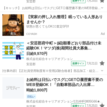
7月25日
提携サイト
安芸郡
【キャッチ】 お給料は日払いでスグにGET◎履歴書不要のWEB登録
OK！「自動車部品の仕分け/梱包」高時給1350円！矢野周辺！20代～
広島
安芸郡
仕分け
【実家の押し入れ整理】眠っている人形あり
40代のスタッフが多数活躍中★ 【コメント】 ＼大手人材派遣会社で働
ませんか？
きませんか♪／ ...
状態が悪くてもOK🙆‍♀️査定0円‼️
Ad
COYASH
＜安芸郡府中町＞(紹)順番どおり部品付け未
経験OK！マツダ(株)期間社員大募集…
日給9,970円
株式会社綜合キャリアオプション
7月21日
提携サイト
安芸郡
[仕事内容] 【正社員登用制度有※登用試験合格者】部品加工・組立・
塗装など！ 経験なくても稼げます！ 大手企業での経験が大きな資格に
広島
安芸郡
工場
お給料は日払いでスグにGET◎履歴書不要の
なる★ 。＋お仕事探しはコンシェルスタッフにおまかせ＋。 あなたの
WEB登録OK！「自動車部品の入出庫…
お仕事探しをしっかりサ...
時給1,800円
日払い
株式会社綜合キャリアオプション/1314HF0805G66★14-S
7月25日
提携サイト
安芸郡