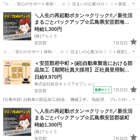
"☆…・安心のサポート体制・…☆ ◇ 住まいの心配ゼロ！ ◇ • 個室1R
完全無料！ • 即日入寮OK！など ◇ 所持金ゼロでもスタートできる！
広島
安芸郡
工場
完全無料
＼人生の再起動ボタン⇒クリック!!／新生活
◇ • 食費・生活費のサポート • 移動費...
まるごとバックアップ☆広島県安芸郡海…
時給1,300円
(株)アルミラ
安芸郡
7月31日
☆…・安心のサポート体制・…☆ ◇ 住まいの心配ゼロ！ ◇ • 個室1R
完全無料！ • 即日入寮OK！など ◇ 所持金ゼロでもスタートできる！
広島
安芸郡
工場
完全無料
＜安芸郡府中町＞(紹)自動車製造における部
◇ • 食費・生活費のサポート • 移動費用...
品加工【期間社員大採用】正社員登用制…
日給9,970円
株式会社綜合キャリアオプション
7月21日
提携サイト
安芸郡
[仕事内容] 自動車の部品加工(鋳造、 機械工作、 熱処理、 プレス)や組
立(エンジン、 車体、 車両)、 車体の塗装をお任せします。 。＋お仕
広島
安芸郡
工場
＼人生の再起動ボタン⇒クリック!!／新生活
事探しはコンシェルスタッフにおまかせ＋。 あなたのお仕事探しをし
まるごとバックアップ☆広島県安芸郡坂町
っかりサポー...
時給1,300円
(株)アルミラ
安芸郡
7月31日