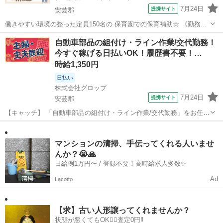
7月24日
提携サイト
安芸郡
働きやすい環境の整った定員150名の 保育園での保育補助☆ 《勤務時
間帯》 8:30～17:15 (休憩45分) 前後の時間帯でもご相談可能♪ ご希望
広島
安芸郡
保育士
自動車部品の組付け・ライン作業/交代勤務！
をお伺いします！ 《主なお仕...
今すぐ稼げる日払いOK！履歴書不要！…
時給1,350円
日払い
株式会社グロップ
7月24日
提携サイト
安芸郡
【キャッチ】 「自動車部品の組付け・ライン作業/交代勤務」をお任
せ!!日払い制度利用OK☆未経験OK！＜20代～50代活躍中＞【お弁当支
広島
安芸郡
工場
給あり！】未経験スタートOK★土日休み・長期休暇有り◎ 【コメン
ト】 ＊＊充実したお仕...
マンションの清掃、手伝ってくれる人いませ
んか？😭🙏
日給例1万円〜 / 登録不要！高時給求人多数✨
Ad
Lacotto
【求】古い人形譲ってくれませんか？
状態が悪くてもOK🙆‍♀️査定0円‼️