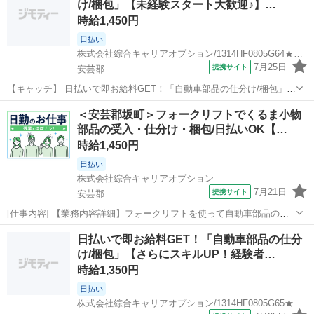
け/梱包」【未経験スタート大歓迎♪】…
数！お仕事安心スター...
時給1,450円
日払い
株式会社綜合キャリアオプション/1314HF0805G64★79-S
7月25日
提携サイト
安芸郡
【キャッチ】 日払いで即お給料GET！「自動車部品の仕分け/梱包」
【未経験スタート大歓迎♪】稼ぐ優先・高収入Work☆程よい残業でお
広島
安芸郡
仕分け
＜安芸郡坂町＞フォークリフトでくるま小物
小遣い稼ぎ♪高時給1450円！ 【コメント】 製造のお仕事が豊富★未経
部品の受入・仕分け・梱包/日払いOK【…
験で働いてみたい方も...
時給1,450円
日払い
株式会社綜合キャリアオプション
7月21日
提携サイト
安芸郡
[仕事内容] 【業務内容詳細】フォークリフトを使って自動車部品の運
搬。 受入・部品管理・出荷・梱包・包装業務。 各部品メーカーから入
広島
安芸郡
仕分け
日払いで即お給料GET！「自動車部品の仕分
荷するパーツを出荷先毎に伝票を確認し仕分けします。 梱包包装担当
け/梱包」【さらにスキルUP！経験者…
は段ボールに伝票に書いてある...
時給1,350円
日払い
株式会社綜合キャリアオプション/1314HF0805G65★89-S