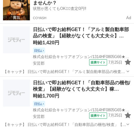
ませんか？
っくり休憩できる。 【取...
状態が悪くてもOK🙆‍♀️査定0円‼️
Ad
COYASH
日払いで即お給料GET！「アルミ製自動車部
品の検査」【経験がなくても大丈夫☆】…
時給1,420円
日払い
株式会社綜合キャリアオプション/1314HF0805G66★77-S
7月25日
提携サイト
安芸郡
【キャッチ】 日払いで即お給料GET！「アルミ製自動車部品の検査」
【経験がなくても大丈夫☆】高収入ワーク！残業もあるのでガッツリ
広島
安芸郡
仕分け
日払いで即お給料GET！「自動車部品の梱包/
稼げます！高時給1420円！ 【コメント】 製造のお仕事をお探しの方
検査」【経験がなくても大丈夫☆】稼…
必見！ 「経験ないけど大...
時給1,700円
日払い
株式会社綜合キャリアオプション/1314HF0805G65★35-S
7月25日
提携サイト
安芸郡
【キャッチ】 日払いで即お給料GET！「自動車部品の梱包/検査」【経
験がなくても大丈夫☆】稼ぐ優先・高収入Work☆アナタらしく♪髪型
広島
安芸郡
仕分け