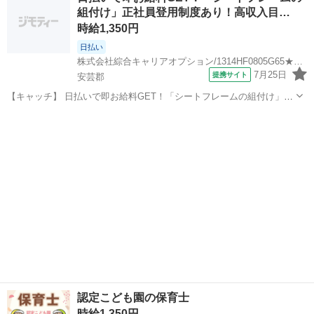
組付け」正社員登用制度あり！高収入目…
で休憩時間も安心、 ゆっ...
時給1,350円
日払い
株式会社綜合キャリアオプション/1314HF0805G65★67-S
7月25日
提携サイト
安芸郡
【キャッチ】 日払いで即お給料GET！「シートフレームの組付け」正
社員登用制度あり！高収入目指せる！最寄駅から徒歩圏内！空調完備
広島
安芸郡
仕分け
で快適！高時給1350円～1688円！ 【コメント】 弊社なら事前の職場
見学が多数！お仕事安心...
認定こども園の保育士
時給1,350円