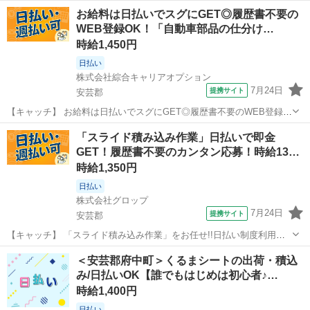
応なし！土日祝休み！未経験歓迎 【コメント】 ベルシステム24には経
広島
安芸郡
一般事務
お給料は日払いでスグにGET◎履歴書不要の
験や資格一切不問のお仕事も多数(^^♪ ＃扶養内・Wワーク ＃週2のス
WEB登録OK！「自動車部品の仕分け…
キマワーク ＃1日...
時給1,450円
日払い
株式会社綜合キャリアオプション
7月24日
提携サイト
安芸郡
【キャッチ】 お給料は日払いでスグにGET◎履歴書不要のWEB登録
OK！「自動車部品の仕分け/梱包」高時給1450円！矢野周辺！20代～
広島
安芸郡
仕分け
「スライド積み込み作業」日払いで即金
40代のスタッフが多数活躍中★ 【コメント】 製造のお仕事をお探しに
GET！履歴書不要のカンタン応募！時給13…
おススメ♪ 「未...
時給1,350円
日払い
株式会社グロップ
7月24日
提携サイト
安芸郡
【キャッチ】 「スライド積み込み作業」をお任せ!!日払い制度利用
OK！未経験から活躍中のスタッフ多数♪＜安芸郡府中町＞ 未経験
広島
安芸郡
工場
＜安芸郡府中町＞くるまシートの出荷・積込
OK！特別なスキル一切不要！作業の合間に休憩もできる自動車のシー
み/日払いOK【誰でもはじめは初心者♪…
ト積み込み作業！ 【コメント】...
時給1,400円
日払い