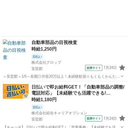
自動車部品の目視検査
時給1,250円
日払い
株式会社グロップ
7月24日
提携サイト
安芸郡
＜安芸郡＞1/5～長期◎月収20万以上！未経験歓迎☆もくもくかんたん
軽作業♪【土日休み/車通勤可◎】 ＼猛暑対策実施中／ 涼しい自宅から
広島
安芸郡
工場
日払いで即お給料GET！「自動車部品の調整/
スマホで『WEB登録』OK！ 当社では【WEB面談（カジュアル登
電話対応」【未経験でも活躍できる!…
録）】を 導入してい...
時給1,180円
日払い
株式会社綜合キャリアオプション
7月24日
提携サイト
安芸郡
【キャッチ】 日払いで即お給料GET！「営業事務」【未経験でも活躍