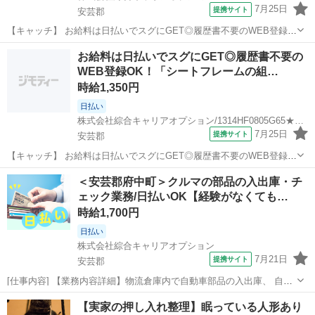
7月25日
提携サイト
安芸郡
【キャッチ】 お給料は日払いでスグにGET◎履歴書不要のWEB登録
OK！「自動車部品の積み込み/出荷対応」高時給1400円！天神川周
広島
安芸郡
仕分け
お給料は日払いでスグにGET◎履歴書不要の
辺！20代～40代のスタッフが多数活躍中★ 【コメント】 製造のお仕
WEB登録OK！「シートフレームの組…
事をお探しにおススメ♪...
時給1,350円
日払い
株式会社綜合キャリアオプション/1314HF0805G65★67-S
7月25日
提携サイト
安芸郡
【キャッチ】 お給料は日払いでスグにGET◎履歴書不要のWEB登録
OK！「シートフレームの組付け」高時給1350円～1688円！天神川周
広島
安芸郡
仕分け
＜安芸郡府中町＞クルマの部品の入出庫・チ
辺！20代～40代のスタッフが多数活躍中★ 【コメント】 ＼大手人材
ェック業務/日払いOK【経験がなくても…
派遣会社で働きませ...
時給1,700円
日払い
株式会社綜合キャリアオプション
7月21日
提携サイト
安芸郡
[仕事内容] 【業務内容詳細】物流倉庫内で自動車部品の入出庫、 自動
車部品の仕訳・検収、 空箱整理、 目視検査、 梱包、 部品の運搬作
広島
安芸郡
仕分け
【実家の押し入れ整理】眠っている人形あり
業。 丁寧な研修あります。 充実施設があるので休憩時間も安心、 ゆ