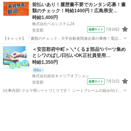
広島
安芸郡
仕分け
前払いあり！履歴書不要でカンタン応募！書
代のスタッフが多数活躍中★ 【コメント】 製造のお仕事をお探しにお
類のチェック！時給1400円！広島県安…
ススメ♪ 「未経...
時給1,400円
株式会社ベルシステム24
7月24日
提携サイト
安芸郡
【キャッチ】 「書類のチェック」大手自動者関連企業の事務！電話対
応なし！土日祝休み！未経験歓迎 【コメント】 ベルシステム24には経
広島
安芸郡
一般事務
＜安芸郡府中町＞＼*くるま部品*/パーツ集め
験や資格一切不問のお仕事も多数(^^♪ ＃扶養内・Wワーク ＃週2のス
とシワのばし/日払いOK正社員登用…
キマワーク ＃1日...
時給1,350円
日払い
株式会社綜合キャリアオプション
7月21日
提携サイト
安芸郡
[仕事内容] クルマ用シートづくりです！ シートフレームの組み付けか
ら、 シートのクッション・皮・レバー等の、 組み付けをお願いしま
広島
安芸郡
工場
す！ 。＋お仕事探しはコンシェルスタッフにおまかせ＋。 あなたのお
仕事探しをしっかりサポ...