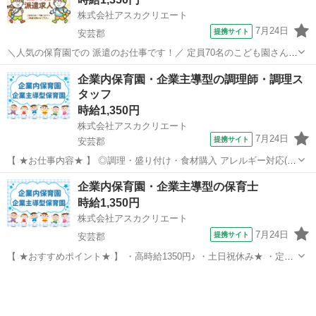
株式会社アスカクリエート
7月24日
提携サイト
安芸郡
＼人気の保育園での 派遣のお仕事です！／ 定員70名のこども園さんで
子どもたち と楽しく過ごして下さる方を募集しています！★ ＊現在派
広島
安芸郡
保育士
企業内保育園・企業主導型の調理師・調理ス
遣さん稼働中！ 【おすすめポイント！】 ★定員70名！ ★高時給1500
タッフ
円！ ★1...
時給1,350円
株式会社アスカクリエート
7月24日
提携サイト
安芸郡
【 ★お仕事内容★ 】 ◎調理・盛り付け・食材購入 アレルギー対応(一
部) ◎離乳食など0歳児の対応あり ※基本的に作成した献立あるので
広島
安芸郡
キッチン
企業内保育園・企業主導型の保育士
当面こちらを使用してOK！ 慣れた頃に作成していただければ と思
時給1,350円
い...
株式会社アスカクリエート
7月24日
提携サイト
安芸郡
【 ★おすすめポイント★ 】 ・高時給1350円♪ ・土日祝休み★ ・定員
12名★ ・駅チカ◎ ・交通費支給あり★ 【 おしごとの時間 】 7：30～
広島
安芸郡
保育士
18：30 8時間程度◎ 固定時間勤務相談可★ 希望...