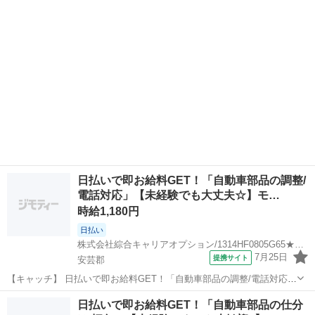
自由☆高時給1700円！ 【コメント】 製造のお仕事が豊富★未経験で
働いてみたい方も大歓...
日払いで即お給料GET！「自動車部品の調整/
電話対応」【未経験でも大丈夫☆】モ…
時給1,180円
日払い
株式会社綜合キャリアオプション/1314HF0805G65★34-S
7月25日
提携サイト
安芸郡
【キャッチ】 日払いで即お給料GET！「自動車部品の調整/電話対応」
【未経験でも大丈夫☆】モノ足りない方に・残業20H未満♪好きな髪色
広島
安芸郡
一般事務
日払いで即お給料GET！「自動車部品の仕分
でOK♪高時給1180円！ 【コメント】 弊社なら事前の職場見学が多