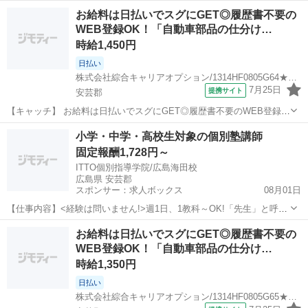
OK！「自動車部品の梱包/検査」高時給1700円！向洋周辺！20代～40
広島
安芸郡
仕分け
お給料は日払いでスグにGET◎履歴書不要の
代のスタッフが多数活躍中★ 【コメント】 製造のお仕事をお探しにお
WEB登録OK！「自動車部品の仕分け…
ススメ♪ 「未経...
時給1,450円
日払い
株式会社綜合キャリアオプション/1314HF0805G64★79-S
7月25日
提携サイト
安芸郡
【キャッチ】 お給料は日払いでスグにGET◎履歴書不要のWEB登録
OK！「自動車部品の仕分け/梱包」高時給1450円！矢野周辺！20代～
広島
安芸郡
仕分け
小学・中学・高校生対象の個別塾講師
40代のスタッフが多数活躍中★ 【コメント】 製造のお仕事をお探しに
固定報酬1,728円～
おススメ♪ 「未...
ITTO個別指導学院/広島海田校
広島県 安芸郡
スポンサー：求人ボックス
08月01日
【仕事内容】<経験は問いません!>週1日、1教科～OK!「先生」と呼ば
れる仕事、始めませんか? <服装> 原則スーツ着用(クールビズ制度導
アルバイト・パート
お給料は日払いでスグにGET◎履歴書不要の
入)です。 詳しくは採用担当者にお問い合わせください。 この求人は
WEB登録OK！「自動車部品の仕分け…
職業紹介事業者による紹介求...
時給1,350円
日払い
株式会社綜合キャリアオプション/1314HF0805G65★89-S