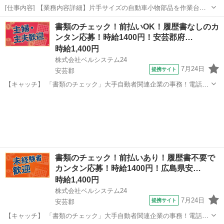
[仕事内容] 【業務内容詳細】片手サイズの自動車小物部品を作業台の
上で段ボール箱に入れる仕分け梱包作業。 または、 伝票を見て梱包さ
広島
安芸郡
仕分け
書類のチェック！前払いOK！履歴書なしのカ
れた段ボールをパレットの上に運ぶ作業になります。 部署内は冷暖房
ンタン応募！時給1400円！安芸郡府…
が完備されており非常に就業し...
時給1,400円
株式会社ベルシステム24
7月24日
提携サイト
安芸郡
【キャッチ】 「書類のチェック」大手自動者関連企業の事務！電話対
応なし！土日祝休み！未経験歓迎 【コメント】 ベルシステム24には経
広島
安芸郡
一般事務
験や資格一切不問のお仕事も多数(^^♪ ＃扶養内・Wワーク ＃週2のス
キマワーク ＃1日...
書類のチェック！前払いあり！履歴書不要で
カンタン応募！時給1400円！広島県安…
時給1,400円
株式会社ベルシステム24
7月24日
提携サイト
安芸郡
【キャッチ】 「書類のチェック」大手自動者関連企業の事務！電話対