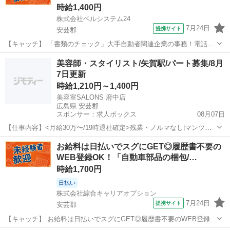
時給1,400円
株式会社ベルシステム24
7月24日
提携サイト
安芸郡
【キャッチ】 「書類のチェック」大手自動者関連企業の事務！電話対
応なし！土日祝休み！未経験歓迎 【コメント】 ベルシステム24ではW
広島
安芸郡
一般事務
美容師・スタイリスト/矢賀駅/パート募集/8月
ワークや扶養内勤務、短期や長期など様々なお仕事をご紹介可能！ お
7日更新
給料は前払いで即GET◎ ...
時給1,210円～1,400円
美容室SALONS 府中店
広島県 安芸郡
スポンサー：求人ボックス
08月07日
【仕事内容】<月給30万〜/19時退社確定>残業・ノルマなし|マンツー
マン施術の美容室 <募集職種> 美容師 <仕事内容> 美容師本来の仕事だ
アルバイト・パート
お給料は日払いでスグにGET◎履歴書不要の
けに集中できる環境 <ヘルプなし・教育なしのマンツーマン> お客様
WEB登録OK！「自動車部品の梱包/…
一人ひとりと向き合える...
時給1,700円
日払い
株式会社綜合キャリアオプション
7月24日
提携サイト
安芸郡
【キャッチ】 お給料は日払いでスグにGET◎履歴書不要のWEB登録
OK！「自動車部品の梱包/検査」高時給1700円！向洋周辺！20代～40