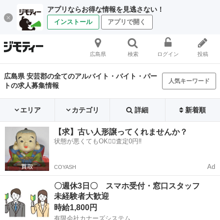
アプリならお得な情報を見逃さない！
インストール
アプリで開く
広島県
検索
ログイン
投稿
広島県 安芸郡の全てのアルバイト・バイト・パー
人気キーワード
トの求人募集情報
エリア
カテゴリ
詳細
新着順
【求】古い人形譲ってくれませんか？
状態が悪くてもOK🙆‍♀️査定0円‼️
Ad
COYASH
〇週休3日〇 スマホ受付・窓口スタッフ
未経験者大歓迎
時給1,800円
有限会社カナーズシステム