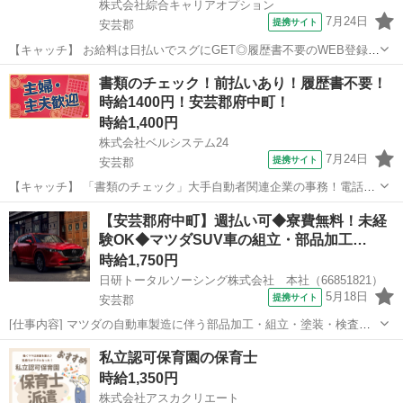
株式会社綜合キャリアオプション
7月24日
提携サイト
安芸郡
【キャッチ】 お給料は日払いでスグにGET◎履歴書不要のWEB登録
OK！「アルミ製自動車部品の検査」高時給1420円！広島県安芸郡熊野
広島
安芸郡
仕分け
書類のチェック！前払いあり！履歴書不要！
町周辺！20代～40代のスタッフが多数活躍中★ 【コメント】 製造の
時給1400円！安芸郡府中町！
お仕事をお探しにおス...
時給1,400円
株式会社ベルシステム24
7月24日
提携サイト
安芸郡
【キャッチ】 「書類のチェック」大手自動者関連企業の事務！電話対
応なし！土日祝休み！未経験歓迎 【コメント】 ベルシステム24には経
広島
安芸郡
一般事務
【安芸郡府中町】週払い可◆寮費無料！未経
験や資格一切不問のお仕事も多数(^^♪ ＃扶養内・Wワーク ＃週2のス
験OK◆マツダSUV車の組立・部品加工…
キマワーク ＃1日...
時給1,750円
日研トータルソーシング株式会社 本社（66851821）
5月18日
提携サイト
安芸郡
[仕事内容] マツダの自動車製造に伴う部品加工・組立・塗装・検査。
車輪の軸やエンジンのパーツなどの鋳造・機械加工・プレス加工、エ
広島
安芸郡
工場
私立認可保育園の保育士
ンジンや車体の組立、車体の塗装など様々な工程があります。また、
時給1,350円
それぞれの工程に部品を供給する運搬...
株式会社アスカクリエート