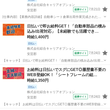
株式会社綜合キャリアオプション
7月21日
提携サイト
安芸郡
[仕事内容] 【業務内容詳細】自動車シート倉庫出荷作業完成された自
動車シート(20～30キロ)をトラックの荷台に積込む単純作業です。 重
広島
安芸郡
仕分け
日払いで即お給料GET！「自動車部品の積み
たいですが抱えるコツをマスター出来れば大丈夫です！ トラックが戻
込み/出荷対応」【未経験でも活躍でき…
ってくるまでの手待ち時間...
時給1,400円
日払い
株式会社綜合キャリアオプション
7月24日
提携サイト
安芸郡
【キャッチ】 日払いで即お給料GET！「自動車部品の積み込み/出荷対
応」【未経験でも活躍できる！】残業もあるのでガッツリ稼げます！
広島
安芸郡
仕分け
お給料は日払いでスグにGET◎履歴書不要の
社会人経験をつもう！高時給1400円！ 【コメント】 弊社なら事前の
WEB登録OK！「シートフレームの組…
職場見学が多数！お仕事安...
時給1,350円
日払い
株式会社綜合キャリアオプション
7月24日
提携サイト
安芸郡
【キャッチ】 お給料は日払いでスグにGET◎履歴書不要のWEB登録
OK！「シートフレームの組付け」高時給1350円～1688円！天神川周