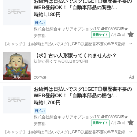
お給料は日払いでスグにGET◎履歴書不要の
事探しはコンシェルスタッフにおまかせ＋。 あなたのお仕事探しをし
WEB登録OK！「自動車部品の調整/…
っかりサポー...
時給1,180円
日払い
株式会社綜合キャリアオプション/1314HF0805G65★34-S
7月25日
提携サイト
安芸郡
【キャッチ】 お給料は日払いでスグにGET◎履歴書不要のWEB登録
OK！「自動車部品の調整/電話対応」高時給1180円！天神川周辺！20
広島
安芸郡
一般事務
【求】古い人形譲ってくれませんか？
代～40代のスタッフが多数活躍中★ 【コメント】 ＼大手人材派遣会社
状態が悪くてもOK🙆‍♀️査定0円‼️
で働きませんか♪／...
Ad
COYASH
お給料は日払いでスグにGET◎履歴書不要の
WEB登録OK！「自動車部品の梱包/…
時給1,700円
日払い
株式会社綜合キャリアオプション/1314HF0805G65★35-S
7月25日
提携サイト
安芸郡
【キャッチ】 お給料は日払いでスグにGET◎履歴書不要のWEB登録