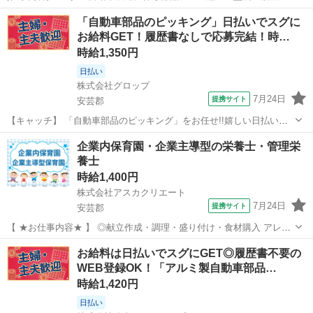
車輪の軸やエンジンのパーツなどの鋳造・機械加工・プレス加工、エ
広島
安芸郡
工場
「自動車部品のピッキング」日払いでスグに
ンジンや車体の組立、車体の塗装など様々な工程があります。また、
お給料GET！履歴書なしで応募完結！時…
それぞれの工程に部品を供給する運搬...
時給1,350円
日払い
株式会社グロップ
7月24日
提携サイト
安芸郡
【キャッチ】 「自動車部品のピッキング」をお任せ!!嬉しい日払い制
度あり♪未経験から活躍中のスタッフ多数★＜長期休暇あり・土日休み
広島
安芸郡
仕分け
企業内保育園・企業主導型の栄養士・管理栄
＞安心の大手グループ企業◎フォークリフトの資格が活かせる☆16時
養士
定時で残業少な目◎ 【コメン...
時給1,400円
株式会社アスカクリエート
7月24日
提携サイト
安芸郡
【 ★お仕事内容★ 】 ◎献立作成・調理・盛り付け・食材購入 アレル
ギー対応・栄養指導(一部) ◎離乳食など0歳児の対応あり ※基本的に
広島
安芸郡
キッチン
お給料は日払いでスグにGET◎履歴書不要の
作成した献立あるので 当面こちらを使用してOK！ 慣れた頃に作成し
WEB登録OK！「アルミ製自動車部品…
てい...
時給1,420円
日払い