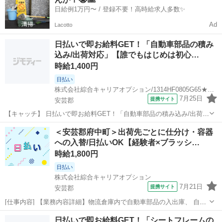
必見！ 「経験ない...
日給例1万円〜 / 登録不要！高時給求人多数✨
Ad
Lacotto
日払いで即お給料GET！「自動車部品の積み
込み/出荷対応」【誰でもはじめは初心…
時給1,400円
日払い
株式会社綜合キャリアオプション/1314HF0805G65★71-S
7月25日
提携サイト
安芸郡
【キャッチ】 日払いで即お給料GET！「自動車部品の積み込み/出荷対
応」【誰でもはじめは初心者♪】残業でたっぷり稼ぐ！社会人経験をつ
広島
安芸郡
仕分け
＜安芸郡府中町＞出荷先ごとに仕分け・容器
もう！高時給1400円！ 【コメント】 ＼大手人材派遣会社で働きませ
への入替/日払いOK【経験者×ブラッシ…
んか♪／ 「新しい職...
時給1,800円
日払い
株式会社綜合キャリアオプション
7月21日
提携サイト
安芸郡
[仕事内容] 【業務内容詳細】物流倉庫内で自動車部品の入出庫、 自動
車部品の仕訳・検収、 空箱整理、 目視検査、 梱包カウンターフォー
広島
安芸郡
工場
日払いで即お給料GET！「シートフレームの
クリフトで部品の運搬作業。 丁寧な研修あります。 充実施設があるの