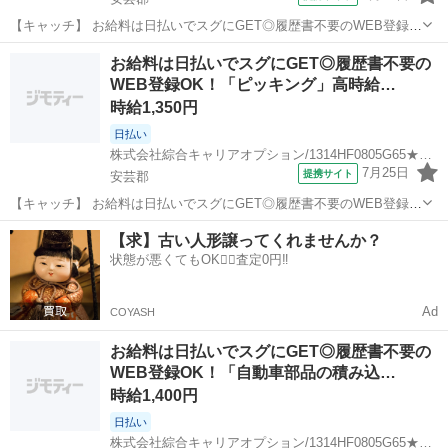
【キャッチ】 お給料は日払いでスグにGET◎履歴書不要のWEB登録
OK！「自動車部品の入出庫作業」高時給1800円！向洋周辺！20代～
広島
安芸郡
仕分け
お給料は日払いでスグにGET◎履歴書不要の
40代のスタッフが多数活躍中★ 【コメント】 製造のお仕事をお探しの
WEB登録OK！「ピッキング」高時給…
方必見！ 「経験な...
時給1,350円
日払い
株式会社綜合キャリアオプション/1314HF0805G65★49-S
7月25日
提携サイト
安芸郡
【キャッチ】 お給料は日払いでスグにGET◎履歴書不要のWEB登録
OK！「ピッキング」高時給1350円～1688円！矢野周辺！20代～40代
広島
安芸郡
仕分け
【求】古い人形譲ってくれませんか？
のスタッフが多数活躍中★ 【コメント】 製造のお仕事が豊富★未経験
状態が悪くてもOK🙆‍♀️査定0円‼️
で働いてみたい方...
Ad
COYASH
お給料は日払いでスグにGET◎履歴書不要の
WEB登録OK！「自動車部品の積み込…
時給1,400円
日払い
株式会社綜合キャリアオプション/1314HF0805G65★71-S