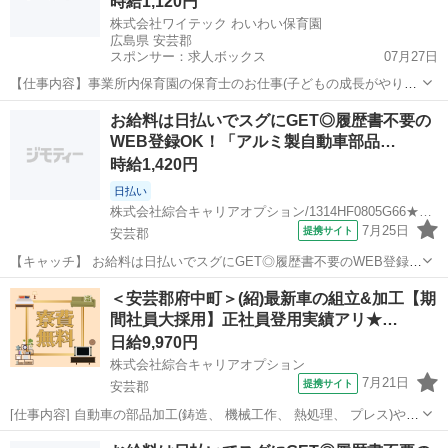
時給1,120円
株式会社ワイテック わいわい保育園
広島県 安芸郡
スポンサー：求人ボックス
07月27日
【仕事内容】事業所内保育園の保育士のお仕事(子どもの成長がやりが
い ) お預かりしている子ども達についてお世話をお願いします。 ・食
アルバイト・パート
お給料は日払いでスグにGET◎履歴書不要の
事・睡眠・排泄・清潔・衣類の着脱等 ・集団生活を通じた社会性の装
WEB登録OK！「アルミ製自動車部品…
着 ・行事の計画・実行、お知らせの...
時給1,420円
日払い
株式会社綜合キャリアオプション/1314HF0805G66★77-S
7月25日
提携サイト
安芸郡
【キャッチ】 お給料は日払いでスグにGET◎履歴書不要のWEB登録
OK！「アルミ製自動車部品の検査」高時給1420円！広島県安芸郡熊野
広島
安芸郡
仕分け
＜安芸郡府中町＞(紹)最新車の組立&加工【期
町周辺！20代～40代のスタッフが多数活躍中★ 【コメント】 弊社な
間社員大採用】正社員登用実績アリ★…
ら事前の職場見学が多...
日給9,970円
株式会社綜合キャリアオプション
7月21日
提携サイト
安芸郡
[仕事内容] 自動車の部品加工(鋳造、 機械工作、 熱処理、 プレス)や組
立(エンジン、 車体、 車両)、 車体の塗装をお任せします。 。＋お仕
広島
安芸郡
工場