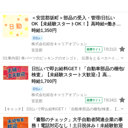
＜安芸郡坂町＞部品の受入・管理/日払い
OK【未経験スタートOK！】高時給×働き…
時給1,350円
日払い
株式会社綜合キャリアオプション
7月21日
提携サイト
安芸郡
[仕事内容] 車パーツのピッキングのオシゴト。 伝票をとる⇒カートで
部品集め⇒集めた部品をラインに流すまでの一連をメインにお任せし
広島
安芸郡
仕分け
日払いで即お給料GET！「自動車部品の梱包/
ます！ 。＋お仕事探しはコンシェルスタッフにおまかせ＋。 あなたの
検査」【未経験スタート大歓迎♪】高…
お仕事探しをしっかりサ...
時給1,700円
日払い
株式会社綜合キャリアオプション
7月24日
提携サイト
安芸郡
【キャッチ】 日払いで即お給料GET！「自動車部品の梱包/検査」【未
経験スタート大歓迎♪】高収入でしっかり稼ぐ！残業もあるのでガッツ
広島
安芸郡
仕分け
「書類のチェック」大手自動者関連企業の事
リ稼げます！高時給1700円！ 【コメント】 弊社なら事前の職場見学
務！電話対応なし！土日祝休み！未経験歓迎
が多数！お仕事安心スタ...