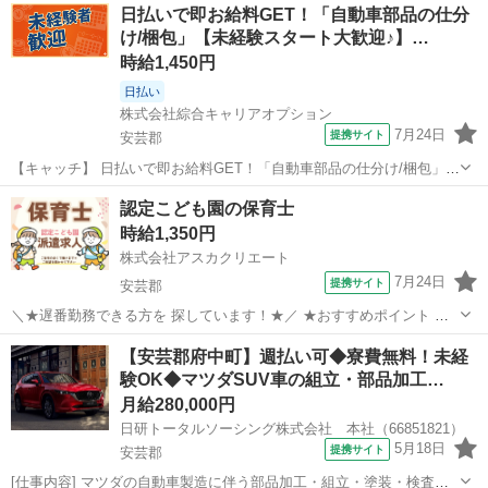
広島
安芸郡
仕分け
日払いで即お給料GET！「自動車部品の仕分
辺！20代～40代のスタッフが多数活躍中★ 【コメント】 ＼大手人材
け/梱包」【未経験スタート大歓迎♪】…
派遣会社で働きませ...
時給1,450円
日払い
株式会社綜合キャリアオプション
7月24日
提携サイト
安芸郡
【キャッチ】 日払いで即お給料GET！「自動車部品の仕分け/梱包」
【未経験スタート大歓迎♪】稼ぐ優先・高収入Work☆程よい残業でお
広島
安芸郡
仕分け
認定こども園の保育士
小遣い稼ぎ♪高時給1450円！ 【コメント】 製造のお仕事をお探しにお
時給1,350円
ススメ♪ 「未経験...
株式会社アスカクリエート
7月24日
提携サイト
安芸郡
＼★遅番勤務できる方を 探しています！★／ ★おすすめポイント ・
高時給～1450円 ・固定時間勤務OK ・保育補助 ・お休みの取りやすい
広島
安芸郡
保育士
【安芸郡府中町】週払い可◆寮費無料！未経
環境 ・土日祝休みOK ・働きやすさ抜群 ・開始時期相談OK ★主...
験OK◆マツダSUV車の組立・部品加工…
月給280,000円
日研トータルソーシング株式会社 本社（66851821）
5月18日
提携サイト
安芸郡
[仕事内容] マツダの自動車製造に伴う部品加工・組立・塗装・検査。