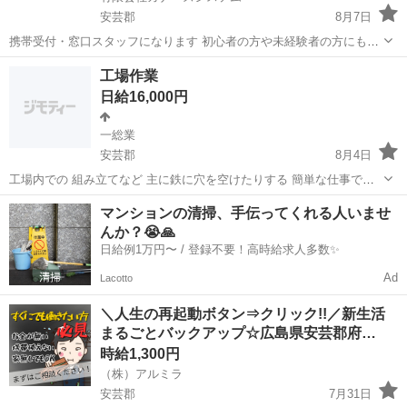
安芸郡
8月7日
携帯受付・窓口スタッフになります 初心者の方や未経験者の方にも簡
単な研修がありますので安心です ９割以上の方が未経験スタートです
広島
安芸郡
携帯ショップ
スタッフ
工場作業
ので安心です 〇スマホ受付窓口 〇操作方法の案内・説明 〇各種手続
日給16,000円
き（新規・変更・...
一総業
安芸郡
8月4日
工場内での 組み立てなど 主に鉄に穴を空けたりする 簡単な仕事で
す！ 詳しくわ気軽にお問い合わせ下さい！
広島
安芸郡
加工
アーク溶接
マンションの清掃、手伝ってくれる人いませ
んか？😭🙏
日給例1万円〜 / 登録不要！高時給求人多数✨
Ad
Lacotto
＼人生の再起動ボタン⇒クリック!!／新生活
まるごとバックアップ☆広島県安芸郡府…
時給1,300円
（株）アルミラ
安芸郡
7月31日