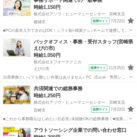
事務サポート関連での一般事務
口のオシゴト■17:30定時×基本残業ナシ♪土日祝日お休みでワークライ
時給1,150円
フバランスもバッチリ...
株式会社アソウ・ヒューマニーセンター 宮崎支店
7月22日
提携サイト
都城市
■PCの基本入力できればOK！シフト制×残業ナシ♪チームで連携して進
めるコツコツ事務ワーク■丁寧なレクチャーあり◎無理なく始められる
宮崎
都城市
一般事務
バックオフィス・事務・受付スタッフ(宮崎県
安心のサポート体制■都城駅から徒歩圏内×車通勤OK＆無料駐車場あ
えびの市)
り！服装・髪色・ネイル自由♪...
時給1,050円
株式会社エフオーテクニカ
11月25日
提携サイト
えびの市
出荷事務といっても難しい作業はありません♪ PC（Excel・専用シス
テム）での入力が中心なので、基本的な操作ができれば大丈夫? 宮崎
宮崎
えびの市
一般事務
共済関連での総務事務
県でお仕事をお探しの方へ ☆他にもたくさんのお仕事のご紹介が可能
時給1,250円
です！！☆ 【 職種例 ...
株式会社アソウ・ヒューマニーセンター 宮崎支店
7月22日
提携サイト
宮崎市
■これから事務職をはじめたい方必見♪未経験OKの総務事務！■残業ナ
シ♪17：15で定時退社×土日祝休みでワークライフバランスも充実◎■
宮崎
宮崎市
一般事務
アウトソーシング企業での問い合わせ窓口
選べる通勤手段！車通勤相談OK×「税務署前」バス停から徒歩1分×宮