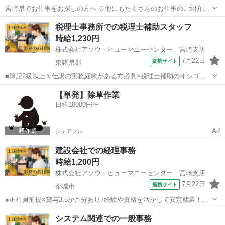
宮崎県でお仕事をお探しの方へ ☆他にもたくさんのお仕事のご紹介が
可能です！！☆ 【 職種例 】 ・軽作業・・・仕分/ピッキング/梱包/
宮崎
日南市
日南駅
受付
税理士事務所での税理士補助スタッフ
検品/フォークリフト ・事務業・・・一般事務/経理事務/営業事務 ・製
時給1,230円
造業・・・組立/検査...
株式会社アソウ・ヒューマニーセンター 宮崎支店
7月22日
提携サイト
東諸県郡
■簿記2級以上＆仕訳の実務経験がある方必見×税理士補助のオシゴト♪
資格とスキルを活かして、残業なし×17時半定時の安定ワークをスター
宮崎
東諸県郡
一般事務
【単発】除草作業
ト◎時短勤務も相談OK！■車通勤OK×無料駐車場完備！最寄りバス停
日給10000円〜
からも徒歩1分で毎日の通勤...
Ad
シェアフル
建設会社での経理事務
時給1,200円
株式会社アソウ・ヒューマニーセンター 宮崎支店
7月22日
提携サイト
都城市
●正社員前提×賞与3.5か月分あり♪経験や資格を活かして安定就業！残
業なしで17時に帰れる経理●車通勤OK＆無料駐車場あり！周辺施設充
宮崎
都城市
一般事務
システム関連での一般事務
実のベンリなオフィスです●少人数オフィスでコツコツもくもく。穏や