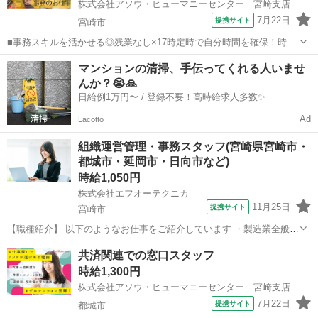
株式会社アソウ・ヒューマニーセンター 宮崎支店
7月22日
提携サイト
宮崎市
■事務スキルを活かせる◎残業なし×17時定時で自分時間を確保！時短
勤務も相談OK。業界大手で無理なく働ける■車通勤OK！無料駐車場が
宮崎
宮崎市
一般事務
マンションの清掃、手伝ってくれる人いませ
ありベンリ。土日祝休みで週末はしっかりリフレッシュできる好環境
んか？😭🙏
◎■少人数オフィスで落ち着いて...
日給例1万円〜 / 登録不要！高時給求人多数✨
Ad
Lacotto
組織運営管理・事務スタッフ(宮崎県宮崎市・
都城市・延岡市・日向市など)
時給1,050円
株式会社エフオーテクニカ
11月25日
提携サイト
宮崎市
【職種紹介】 以下のようなお仕事をご紹介しています ・製造業全般
（半導体・プラスチック・食品・焼酎・自動車部品 など） ・一般事
宮崎
宮崎市
一般事務
共済関連での窓口スタッフ
務・受付・医療事務・庶務業務 ・接客・販売・コールセンター（受
時給1,300円
電・発信） ・設備保全・メンテナン...
株式会社アソウ・ヒューマニーセンター 宮崎支店
7月22日
提携サイト
都城市