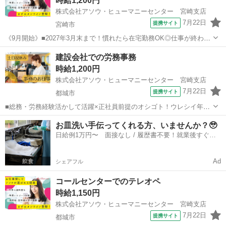
時給1,200円
崎駅から徒歩9分！ 【...
株式会社アソウ・ヒューマニーセンター 宮崎支店
7月22日
提携サイト
宮崎市
《9月開始》■2027年3月末まで！慣れたら在宅勤務OK◎仕事が終わっ
たらスグ趣味や家事の時間■未経験者歓迎＊宮崎駅から徒歩1分◎土日
宮崎
宮崎市
一般事務
建設会社での労務事務
休×残業2h/月と少な目■専用窓口だからアレコレ覚える必要ナシ！頼れ
時給1,200円
るベテランも多く、安心...
株式会社アソウ・ヒューマニーセンター 宮崎支店
7月22日
提携サイト
都城市
■総務・労務経験活かして活躍×正社員前提のオシゴト！ウレシイ年3
回の賞与あり×地元安定企業でキャリアアップを目指せます■17時定時
宮崎
都城市
一般事務
お皿洗い手伝ってくれる方、いませんか？🥹
×残業ナシで夕方の時間もゆったり♪もくもく作業に集中できる穏やか
日給例1万円〜 面接なし / 履歴書不要！就業後すぐに
な雰囲気です＊■車通勤可能×無...
お給料がもらえる✨
Ad
シェアフル
コールセンターでのテレオペ
時給1,150円
株式会社アソウ・ヒューマニーセンター 宮崎支店
7月22日
提携サイト
都城市