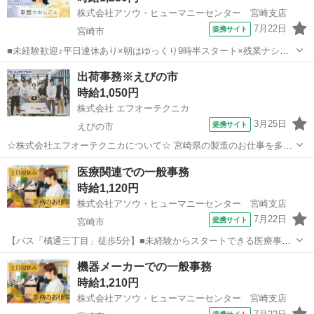
株式会社アソウ・ヒューマニーセンター 宮崎支店
7月22日
提携サイト
宮崎市
■未経験歓迎♪平日連休あり×朝はゆっくり9時半スタート×残業ナシ！
人気の自動車ディーラーのお仕事■車通勤OK！便利な無料駐車場完備
宮崎
宮崎市
一般事務
出荷事務※えびの市
＆最寄りバス停スグで通勤ラクラク■大手で接客スキルも事務スキルも
時給1,050円
習得できるチャンス！ 【お仕...
株式会社 エフオーテクニカ
3月25日
提携サイト
えびの市
☆株式会社エフオーテクニカについて☆ 宮崎県の製造のお仕事を多数
取り扱っています♪ 半導体に関するのお仕事で幅広い実績があり、 未
宮崎
えびの市
一般事務
医療関連での一般事務
経験でも始められる充実したOJT教育もございます！ 【既に「エフオ
時給1,120円
ーテクニカ」でご登録がある...
株式会社アソウ・ヒューマニーセンター 宮崎支店
7月22日
提携サイト
宮崎市
【バス「橘通三丁目」徒歩5分】■未経験からスタートできる医療事
務！サポート体制バッチリ◎安定安心の職場でスキルUPのチャンス■
宮崎
宮崎市
一般事務
機器メーカーでの一般事務
残業少なめ×17時台に退社可！プライベートやご家庭との両立重視の方
時給1,210円
にもおすすめ■バス停すぐ×マイカ...
株式会社アソウ・ヒューマニーセンター 宮崎支店