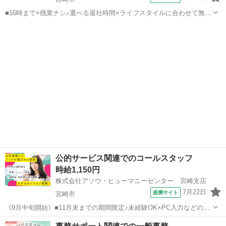
■16時まで×残業ナシ♪選べる退社時間×ライフスタイルに合わせて無理
なく働けます♪扶養内も相談OK！■経理経験が浅い方も大丈夫！コツコ
宮崎
宮崎市
一般事務
ツ経理＆データ入力のオシゴト♪落ち着きのある穏やかな環境です■車
通勤OK＆無料駐車場あり！...
公的サービス関連でのコールスタッフ
時給1,150円
株式会社アソウ・ヒューマニーセンター 宮崎支店
7月22日
提携サイト
宮崎市
《9月中旬開始》■11月末までの期間限定♪未経験OK×PC入力などの基
本操作ができれば大丈夫！特別な知識やスキルは不要×自治体問合せ窓
宮崎
宮崎市
電話対応