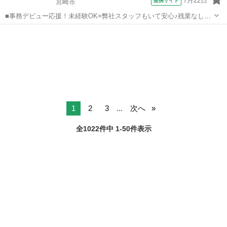
7月22日
提携サイト
宮崎市
■事務デビュー応援！未経験OK×弊社スタッフもいて安心♪残業なし！
17時で定時退社×土日祝休み×ご家庭やプライベートと両立しやすいお
宮崎
宮崎市
一般事務
仕事◎■和気あいあいとした職場でサポート体制もバッチリ充実♪■バ
ス停からスグ×車通勤相談OK...
1
2
3
...
次へ
全1022件中 1-50件表示