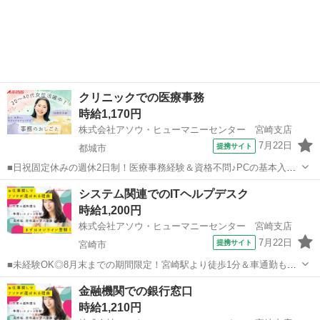
きぱき効率よく進めたい方にピッタリ■残業少なめ×17時定時＆土日祝
宮崎
宮崎市
その他
休みで自分時間も大切にできます■バス停から徒歩1分×車通勤OK！無
料駐車場完備＆制服貸与ありで...
クリニックでの医療事務
時給1,170円
株式会社アソウ・ヒューマニーセンター 宮崎支店
7月22日
提携サイト
都城市
■日祝固定休みの週休2日制！医療事務経験＆資格不問♪PCの基本入力
できれば未経験OKの医療事務■車通勤OK×無料駐車場ありで毎日の通
宮崎
都城市
一般事務
システム関連でのITヘルプデスク
勤も快適♪うれしい制服支給アリ！■和気あいあいとした環境でスキル
時給1,200円
を身につけられます◎ 【お...
株式会社アソウ・ヒューマニーセンター 宮崎支店
7月22日
提携サイト
宮崎市
■未経験OK◎8月末までの期間限定！宮崎駅より徒歩1分＆車通勤も相
談可。かんたんヘルプデスクのお仕事■残業ほぼなし×土日祝休み！メ
宮崎
宮崎市
一般事務
金融機関での銀行窓口
リハリつけて短期間で稼げるおしごと■困ったらすぐにサポートしても
時給1,210円
らえる安心環境が魅力♪マッサー...