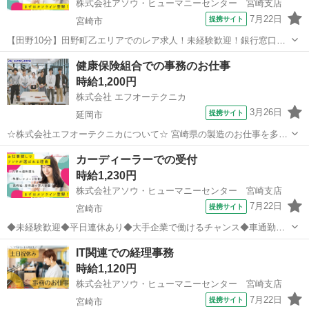
株式会社アソウ・ヒューマニーセンター 宮崎支店
7月22日
提携サイト
宮崎市
【田野10分】田野町乙エリアでのレア求人！未経験歓迎！銀行窓口の
お仕事です◎16時までの時短勤務も相談可能◎田野駅より徒歩10分！
宮崎
宮崎市
その他
健康保険組合での事務のお仕事
車通勤もOK×無料駐車場あり ■窓口対応 入出金、公共料金支払い
時給1,200円
各種変更等の受付 等 ...
株式会社 エフオーテクニカ
3月26日
提携サイト
延岡市
☆株式会社エフオーテクニカについて☆ 宮崎県の製造のお仕事を多数
取り扱っています♪ 半導体に関するのお仕事で幅広い実績があり、 未
宮崎
延岡市
一般事務
カーディーラーでの受付
経験でも始められる充実したOJT教育もございます！ 【既に「エフオ
時給1,230円
ーテクニカ」でご登録がある...
株式会社アソウ・ヒューマニーセンター 宮崎支店
7月22日
提携サイト
宮崎市
◆未経験歓迎◆平日連休あり◆大手企業で働けるチャンス◆車通勤に
便利な無料駐車場完備◆朝はゆっくり9時半スタート◎残業ナシ！高時
宮崎
宮崎市
一般事務
IT関連での経理事務
給1230円で安定収入♪◆人気の大手自動車ディーラーで接客スキルも事
時給1,120円
務スキルも習得できるチャンス！...
株式会社アソウ・ヒューマニーセンター 宮崎支店
7月22日
提携サイト
宮崎市