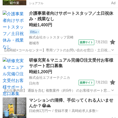
Ad
シェアフル
介護事業者向けサポートスタッフ／土日祝休
み・残業なし
時給1,400円
日払い
株式会社ホットスタッフ宮崎
7月23日
提携サイト
都城市
【高時給×コールセンター】専用ソフトのお問い合わせ窓口・土日祝休
み・研修体制がバッチリ★ 【仕事内容】 ／ 一生モノの知識が身につ
宮崎
都城市
電話対応
研修充実＆マニュアル完備◎注文受付お客様
く！ 将来の役にも立つやりがいたっぷりな 専門スキルを習得できます
サポート窓口募集
★ ＼ ◆お仕事...
時給1,200円
株式会社エフオーテクニカ
7月23日
提携サイト
日向市
【お仕事内容】 通販を含む 複数案件（約5件） のお客様サポート窓口
を担当していただきます。 主に インバウンド（受電）業務 が中心
宮崎
日向市
電話対応
マンションの清掃、手伝ってくれる人いませ
で、以下のような対応を行います。 ➢商品の 注文受付 ➢商品内容・配
んか？😭🙏
送に関する お問い合わ...
日給例1万円〜 / 登録不要！高時給求人多数✨