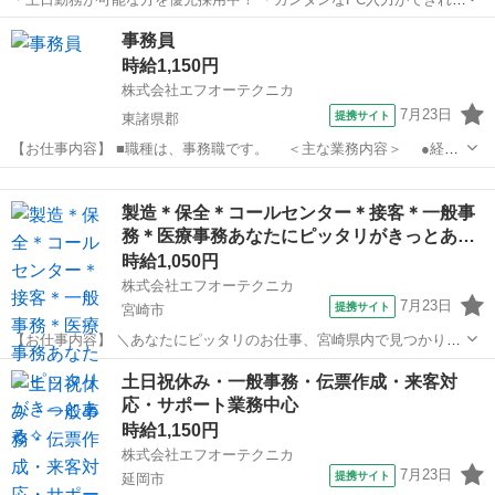
大丈夫◎ ・研修でマナーや会話のコツも学べるので、社会人経験が浅
宮崎
都城市
都城駅
電話対応
事務員
い方にもオススメ ・人と話すのが好きな方、聞き上手な方、大歓迎！
時給1,150円
・「ただの事務じゃ物足りない...
株式会社エフオーテクニカ
7月23日
提携サイト
東諸県郡
【お仕事内容】 ■職種は、事務職です。 ＜主な業務内容＞ ●経
理・会計処理 ●来客対応 ●タイムカードチェック ●作業日報チ
宮崎
東諸県郡
その他
ェック ●朝の清掃・その他雑務 ※ご家庭や育児と両立されている方
製造＊保全＊コールセンター＊接客＊一般事
が多く、お子さんの行事...
務＊医療事務あなたにピッタリがきっとあ…
時給1,050円
株式会社エフオーテクニカ
7月23日
提携サイト
宮崎市
【お仕事内容】 ＼あなたにピッタリのお仕事、宮崎県内で見つかりま
す！／ 宮崎県内を中心に、多数のお仕事あり！ 「製造」「事務」「医
宮崎
宮崎市
一般事務
土日祝休み・一般事務・伝票作成・来客対
療事務」「接客」「コールセンター」「設備保全」など職種も勤務地
応・サポート業務中心
も豊富にご用意。 ஐ 半導体...
時給1,150円
株式会社エフオーテクニカ
7月23日
提携サイト
延岡市