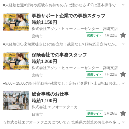
■未経験歓迎×資格や経験をお持ちの方は活かせる♪PCは基本操作で
OK！コツコツ経理のお仕事■残業基本ナシ×土日祝休み◎プライベート
宮崎
宮崎市
一般事務
事務サポート企業での事務スタッフ
時間もしっかり確保できる職場です■バス停すぐ×車通勤も相談OK！通
時給1,150円
勤手段を選べます ▼入出金...
株式会社アソウ・ヒューマニーセンター 宮崎支店
7月22日
提携サイト
宮崎市
■未経験OK♪宮崎駅徒歩1分の好立地！残業なし×17時15分定時だか
ら、仕事帰りのショッピングにもベンリです♪ウレシイ土日祝お休み■
宮崎
宮崎市
一般事務
保険会社での事務スタッフ
服装・髪型・ネイル自由！自由な社風も魅力×自分らしいスタイルで働
時給1,260円
けます！車通勤も相談OK■事...
株式会社アソウ・ヒューマニーセンター 宮崎支店
7月22日
提携サイト
宮崎市
■9:00～15:00の短時間勤務×残業なし！定時ピタ退社×土日祝日お休み
でプライベートとの両立もバッチリ◎■宮崎駅から徒歩10分とアクセス
宮崎
宮崎市
一般事務
総合事務のお仕事
良好！■事務経験を活かせるコツコツ事務！質問や相談もしやすい安心
時給1,100円
の環境です♪ 【お...
株式会社 エフオーテクニカ
3月26日
提携サイト
日南市
☆株式会社エフオーテクニカについて☆ 宮崎県の製造のお仕事を多数
取り扱っています♪ 半導体に関するのお仕事で幅広い実績があり、 未