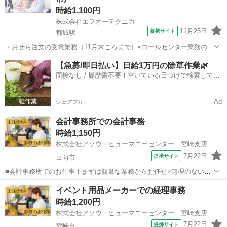
時給1,100円
株式会社エフオーテクニカ
11月25日
提携サイト
都城駅
・おせち注文の受電業務（11月末ごろまで）×コールセンター業務の両
方に関われる！ ・「経験は浅いけど挑戦してみたい」そんな方も歓
宮崎
都城市
都城駅
電話対応
【急募/即日払い】日給1万円の除草作業🌿
迎！ ・ しっかりした研修があるので、安心して始められます♪ ・ 土
面接なし / 履歴書不要！空いている日づけで検索して即
日祝はお休み♪ メリハリつけ...
日はたらける✨
Ad
シェアフル
会計事務所での会計事務
時給1,150円
株式会社アソウ・ヒューマニーセンター 宮崎支店
7月22日
提携サイト
日向市
■会計事務所でのお仕事！まずは簡単な業務からお任せ×無理のないペ
ースで安心スタート◎働きながらスキルアップできます♪■日祝お休み
宮崎
日向市
一般事務
イベント用品メーカーでの経理事務
×土曜休みの相談可能！■日向市新生町エリア×車通勤OK！無料駐車場
時給1,200円
があり便利◎ 【お仕事内容】...
株式会社アソウ・ヒューマニーセンター 宮崎支店
7月22日
提携サイト
宮崎市