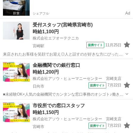
お給料がもらえる✨
Ad
シェアフル
受付スタッフ(宮崎県宮崎市)
時給1,100円
株式会社エフオーテクニカ
11月25日
提携サイト
宮崎駅
来店されたお客様を笑顔でお迎え◎人と話すのが好きな方にぴった
り！ 社員や先輩スタッフのサポート体制もバッチリで安心スタート♪
宮崎
宮崎市
宮崎駅
受付
金融機関での銀行窓口
宮崎県でお仕事をお探しの方へ ☆他にもたくさんのお仕事のご紹介が
時給1,200円
可能です！！☆ 【 職種例 】 ...
株式会社アソウ・ヒューマニーセンター 宮崎支店
7月22日
提携サイト
日向市
■未経験OK×人気の金融機関でカンタンな窓口事務のオシゴト♪働きな
がらスキルも習得できる職場です■残業なし×17時で定時退社◎ご家庭
宮崎
日向市
その他
市役所での窓口スタッフ
やプライベートとの両立もバッチリ可能！■日向市駅チカで通勤ラクラ
時給1,150円
ク♪ランチやお買い物にも便利...
株式会社アソウ・ヒューマニーセンター 宮崎支店
7月22日
提携サイト
宮崎市