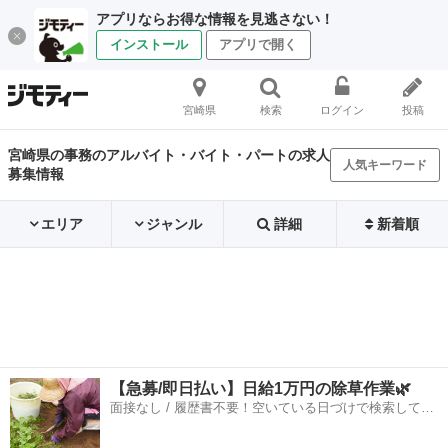
アプリならお得な情報を見逃さない！
インストール
アプリで開く
宮崎県
検索
ログイン
投稿
宮崎県の事務のアルバイト・バイト・パートの求人
人気キーワード
募集情報
エリア
ジャンル
詳細
新着順
【急募/即日払い】日給1万円の除草作業🌿
面接なし / 履歴書不要！空いている日づけで検索して即
日はたらける✨