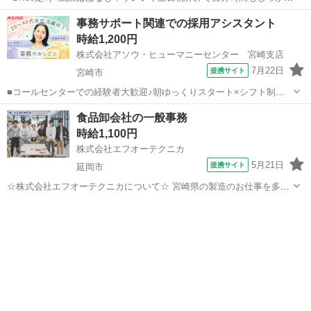
キープ♪■営業事務の経験活かせる◎穏やかな雰囲気の働きやすい職場
宮崎
宮崎市
一般事務
事務サポート関連での採用アシスタント
です■車通勤OK×無料駐車場あり♪天候に左右されず通勤ラクラク！
時給1,200円
【お仕事内容】 ▼受発...
株式会社アソウ・ヒューマニーセンター 宮崎支店
7月22日
提携サイト
宮崎市
■コールセンターでの経験者大歓迎♪朝ゆっくりスタート×シフト制！
平日休みも満喫できる採用窓口のオシゴト■宮崎駅から徒歩2分の好立
宮崎
宮崎市
一般事務
食品卸会社の一般事務
地！和気あいあいとした明るい職場で気持ちよく働けます■業務に慣れ
時給1,100円
たら一部在宅勤務の相談OK！柔軟...
株式会社エフオーテクニカ
5月21日
提携サイト
延岡市
☆株式会社エフオーテクニカについて☆ 宮崎県の製造のお仕事を多数
取り扱っています♪ 半導体に関するのお仕事で幅広い実績があり、 職
宮崎
延岡市
一般事務
種によっては、充実したOJT教育もございます！ 【既に「エフオーテ
クニカ」でご登録がある方は...