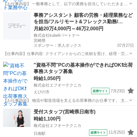
【お仕事内容】 一般事務として、以下の業務を担当していただきま
す。 【主な業務】 ➢まずは 商品名を覚える研修 からスタート ➢伝票
宮崎
延岡市
一般事務
事務アシスタント 顧客の労務・経理業務など
の作成・整理 ➢電話対応（社内外） ➢来客対応 ➢会社内への連絡事項
を担当/フルリモート&フレックス勤務/…
の館内アナウンス ➢その...
月給20万4,000円～46万2,000円
株式会社kubellパートナー
宮崎県
スポンサー：求人ボックス
07月27日
【仕事内容】仕事内容: クライアントからのご依頼を受け、経理・労務
などの事務業務をお任せします。ミーティングや全体チャットなど、
アルバイト・パート / 契約社員
″資格不問″PCの基本操作ができればOK❗出荷
いつでも先輩に相談できるので安心です。 仕事の流れ 担当案件の決定
事務スタッフ募集
システムや社内チャットを通して、案...
時給1,050円
株式会社エフオーテクニカ
7月23日
提携サイト
えびの市
【お仕事内容】 物流や製造現場を支える出荷事務のお仕事です。 主な
業務内容 ❏送り状の発行（専用システム使用） ❏運送費の計算 ❏売上
宮崎
えびの市
一般事務
受付スタッフ(宮崎県日南市)
の集計（Excel使用） 難しいスキルは不要ですが、PC操作（Excelの
時給1,100円
基本）ができ...
株式会社エフオーテクニカ
11月25日
提携サイト
日南駅