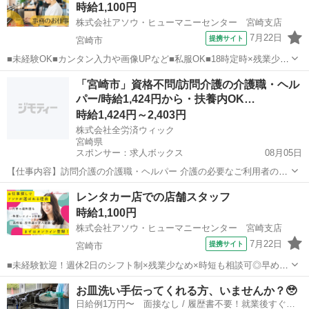
時給1,100円
かな雰囲気で落ち着いて働け...
株式会社アソウ・ヒューマニーセンター 宮崎支店
7月22日
提携サイト
宮崎市
■未経験OK■カンタン入力や画像UPなど■私服OK■18時定時×残業少◎
土日祝休み！■車通勤OK！バス停・南宮崎駅チカ！無料駐車場も完備■
宮崎
宮崎市
一般事務
「宮崎市」資格不問/訪問介護の介護職・ヘル
皆さん話しかけやすく相談しやすい安心環境で働けるチャンス♪ ふる
パー/時給1,424円から・扶養内OK…
さと納税サイト関連の...
時給1,424円～2,403円
株式会社全労済ウィック
宮崎県
スポンサー：求人ボックス
08月05日
【仕事内容】訪問介護の介護職・ヘルパー 介護の必要なご利用者のお
宅へ訪問し、介護サービスを提供するお仕事です。 生活援助:掃除、洗
アルバイト・パート
レンタカー店での店舗スタッフ
濯、調理など 身体介護:食事・入浴・排泄介助など 活動エリアは「宮
時給1,100円
崎市」です 直行直帰OKです。事務...
株式会社アソウ・ヒューマニーセンター 宮崎支店
7月22日
提携サイト
宮崎市
■未経験歓迎！週休2日のシフト制×残業少なめ×時短も相談可◎早め出
社＆退社の日もあり仕事終わりの予定もバッチリ◎■レンタカー店の受
宮崎
宮崎市
受付
お皿洗い手伝ってくれる方、いませんか？🥹
付＋動きありのおしごと♪幅広いスキルを習得できます■宮崎駅より徒
日給例1万円〜 面接なし / 履歴書不要！就業後すぐに
歩圏内！車通勤相談OKです ...