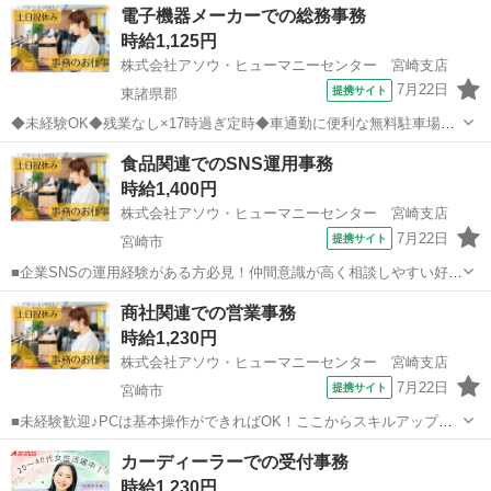
宮崎
日南市
一般事務
電子機器メーカーでの総務事務
経験でも始められる充実したOJT教育もございます！ 【既に「エフオ
時給1,125円
ーテクニカ」でご登録がある...
株式会社アソウ・ヒューマニーセンター 宮崎支店
7月22日
提携サイト
東諸県郡
◆未経験OK◆残業なし×17時過ぎ定時◆車通勤に便利な無料駐車場完
備◆コツモク業務がお好きな方必見！自分のペースで進められる落ち
宮崎
東諸県郡
一般事務
食品関連でのSNS運用事務
ついた雰囲気の職場◆プライベートやご家庭との両立を重視◆バス停
時給1,400円
からもスグで通勤便利♪ ▼勤怠デ...
株式会社アソウ・ヒューマニーセンター 宮崎支店
7月22日
提携サイト
宮崎市
■企業SNSの運用経験がある方必見！仲間意識が高く相談しやすい好環
境◎■週2～3日勤務×残業ほぼなしでプライベート充実！高時給で効率
宮崎
宮崎市
一般事務
商社関連での営業事務
よく稼げるSNS運用の事務サポート■車通勤OK＆無料駐車場完備で毎
時給1,230円
日の通勤もラクラク便利！ ...
株式会社アソウ・ヒューマニーセンター 宮崎支店
7月22日
提携サイト
宮崎市
■未経験歓迎♪PCは基本操作ができればOK！ここからスキルアップ目
指せる職場！■残業ナシ×ぴったり18時退社×土日祝休み！ワークライ
宮崎
宮崎市
一般事務
カーディーラーでの受付事務
フバランス抜群♪■車通勤OK×無料駐車場があり便利♪通勤ラクラクで
時給1,230円
す！ 【お仕事内容】 医...