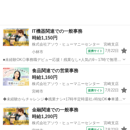
IT機器関連での一般事務
時給1,150円
株式会社アソウ・ヒューマニーセンター 宮崎支店
7月22日
提携サイト
小林市
■未経験OK◎事務職デビュー応援！残業なし×人気の9～17時で無理な
くプライベートと両立♪■車通勤OK＆無料駐車場完備で通勤ラクラク！
宮崎
小林市
一般事務
食品関連での営業事務
土日祝休みでオン・オフばっちりの職場です■地場の安定グループ企業
時給1,160円
で活躍のチャンス！じっくり...
株式会社アソウ・ヒューマニーセンター 宮崎支店
7月22日
提携サイト
宮崎市
◆未経験からチャレンジ◆残業ナシ×17時半定時退社♪時短OK◆車通勤
可能◆土日祝完全休みで自分時間もしっかり確保できる◆営業事務や
宮崎
宮崎市
一般事務
金融関連での一般事務
経理のサポートをお任せ♪これから幅広い事務スキルを身につけたい方
時給1,200円
にオススメ◎◆無料駐車場完備で...
株式会社アソウ・ヒューマニーセンター 宮崎支店
7月22日
提携サイト