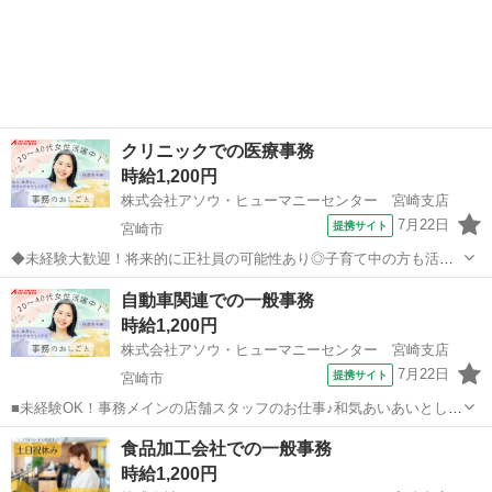
クリニックでの医療事務
時給1,200円
株式会社アソウ・ヒューマニーセンター 宮崎支店
7月22日
提携サイト
宮崎市
◆未経験大歓迎！将来的に正社員の可能性あり◎子育て中の方も活躍
中×パソコンの基本操作が出来ればOK！しっかりサポート体制が整っ
宮崎
宮崎市
一般事務
自動車関連での一般事務
ている環境です♪◆周辺環境GOOD！飲食店やコンビニ、商業施設があ
時給1,200円
って便利◎◆宮崎駅トホ圏内でアク...
株式会社アソウ・ヒューマニーセンター 宮崎支店
7月22日
提携サイト
宮崎市
■未経験OK！事務メインの店舗スタッフのお仕事♪和気あいあいとした
雰囲気でサポート体制もばっちり◎■火・水曜の平日連休が取れるレア
宮崎
宮崎市
一般事務
食品加工会社での一般事務
求人♪残業少なめでプライベートも大切にできます！■最寄りバス停か
時給1,200円
ら徒歩2分！車通勤OK×無料駐...