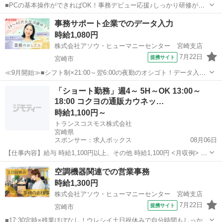
■PCの基本操作ができればOK！事務デビュー応援♪しっかり研修があ
るので安心のスタート■17時台定時×土日祝休み＆残業ナシ！家庭との
宮崎
都城市
一般事務
事務サポート企業でのデータ入力
両立もばっちり叶います■駅チカ＆車通勤相談OK！制服ありで朝の服
時給1,080円
装選びもラクラク 【お仕事...
株式会社アソウ・ヒューマニーセンター 宮崎支店
7月22日
提携サイト
宮崎市
≪9月開始≫■シフト制×21:00～翌6:00の夜勤のオシゴト！データ入力
メインでコツコツ黙々集中オフィスワーク■平日休みを賢く満喫◎混雑
宮崎
宮崎市
一般事務
「ショート勤務」週4～ 5H～OK 13:00～
を避けてお買い物や用事もサクッと済ませられます♪■宮崎駅から徒歩1
18:00 コクヨの通販カウネッ…
分！通勤ラクラク＆ア...
時給1,100円～
トランスコスモス株式会社
宮崎県
スポンサー：求人ボックス
08月06日
【仕事内容】給与 時給1,100円以上、その他 時給1,100円 <月収例> 時
給1,100円×実働5時間×20日 =110,000円+交通費 交通費(上限:5万円/月)
アルバイト・パート
空調機器関連での営業事務
車通勤可:駐車場代補助あり(規定有) 残業代:残業発生時は...
時給1,300円
株式会社アソウ・ヒューマニーセンター 宮崎支店
7月22日
提携サイト
宮崎市
■17:30定時×残業ほぼなし！ウレシイ土日祝休みで自分時間もしっかり