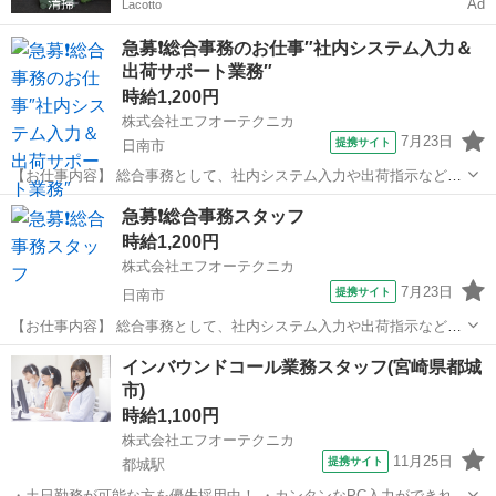
Ad
Lacotto
急募❗総合事務のお仕事″社内システム入力＆
出荷サポート業務″
時給1,200円
株式会社エフオーテクニカ
7月23日
提携サイト
日南市
【お仕事内容】 総合事務として、社内システム入力や出荷指示などの
業務をお任せします。 事務経験やPCスキルが活かせる、安定して働け
宮崎
日南市
一般事務
急募❗総合事務スタッフ
るポジションです。 ・注文書を作成し、社内システムへ入力 ・工場で
時給1,200円
出荷される製品の物流課への...
株式会社エフオーテクニカ
7月23日
提携サイト
日南市
【お仕事内容】 総合事務として、社内システム入力や出荷指示などの
業務をお任せします。 事務経験やPCスキルが活かせる、安定して働け
宮崎
日南市
一般事務
インバウンドコール業務スタッフ(宮崎県都城
るポジションです。 ・注文書を作成し、社内システムへ入力 ・工場で
市)
出荷される製品の物流課への...
時給1,100円
株式会社エフオーテクニカ
11月25日
提携サイト
都城駅
・土日勤務が可能な方を優先採用中！ ・カンタンなPC入力ができれば