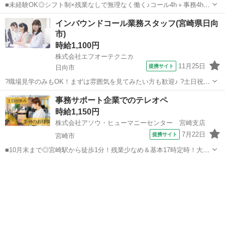
■未経験OK◎シフト制×残業なしで無理なく働く♪コール4h＋事務4hの
好バランス！■PCの入力ができれば大丈夫◎丁寧な研修で安心！トー
宮崎
都城市
電話対応
インバウンドコール業務スタッフ(宮崎県日向
クスクリプト完備で、困ったときのフォロー体制もバッチリ■ウレシイ
市)
服装・髪色・ネイル自由！車...
時給1,100円
株式会社エフオーテクニカ
11月25日
提携サイト
日向市
?職場見学のみもOK！まずは雰囲気を見てみたい方も歓迎♪ ?土日祝休
みも相談可能！家庭やプライベートとの両立も◎ ? 短時間勤務もOK！
宮崎
日向市
電話対応
事務サポート企業でのテレオペ
あなたのライフスタイルに合わせて働けます ?お友達同士の応募も大
時給1,150円
歓迎！一緒にスタートでき...
株式会社アソウ・ヒューマニーセンター 宮崎支店
7月22日
提携サイト
宮崎市
■10月末まで◎宮崎駅から徒歩1分！残業少なめ＆基本17時定時！大手
グループで乗車料金助成に関する問い合わせ対応■4名募集で同期がい
宮崎
宮崎市
一般事務
て心強い！サポート体制が整っており、安心してスキルを磨ける職場
です■車通勤も相談OK。ベンリ...