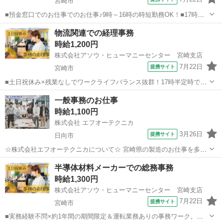
宮崎市
■預金窓口でのお仕事でのお仕事♪9時～16時の時短勤務OK！■17時ぴ
ったりに定時退社×残業なし♪土日祝休みでワークライフバランスも充
宮崎
宮崎市
一般事務
物流関連での経理事務
実できます◎■車通勤OK×無料駐車場あり！昨年建て替わったばかりの
時給1,200円
新しい社屋で快適×市内中...
株式会社アソウ・ヒューマニーセンター 宮崎支店
7月22日
提携サイト
宮崎市
■土日祝休み×残業なしでワークライフバランス抜群！17時半定時でプ
ライベートの時間もたっぷり確保♪■「簿記の資格は取ったけど、実務
宮崎
宮崎市
一般事務
一般事務のお仕事
はこれから」という方も大歓迎♪ 事務経験を活かして経理へスキルア
時給1,100円
ップのチャンス！■アソウの仲間...
株式会社 エフオーテクニカ
3月26日
提携サイト
日向市
☆株式会社エフオーテクニカについて☆ 宮崎県の製造のお仕事を多数
取り扱っています♪ 半導体に関するのお仕事で幅広い実績があり、 未
宮崎
日向市
一般事務
半導体材料メーカーでの総務事務
経験でも始められる充実したOJT教育もございます！ 【既に「エフオ
時給1,300円
ーテクニカ」でご登録がある...
株式会社アソウ・ヒューマニーセンター 宮崎支店
7月22日
提携サイト
宮崎市
■実務経験不問×約1年間の期間限定＆運転業務ありの事務ワーク。て