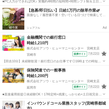
■PC入力ができればOK♪ 実働約4時間の短時間×時間シフト制＆土日祝
休み！自分の時間もしっかりキープ◎■1～3か月程度の丁寧な研修あり
宮崎
宮崎市
一般事務
【急募/即日払い】日給1万円の除草作業🌿
＆困ったときのサポート体制もバッチリの安心環境■人気の市役所ワー
面接なし / 履歴書不要！空いている日づけで検索して即
ク♪地域の皆さんをサポー...
日はたらける✨
Ad
シェアフル
金融機関での銀行窓口
時給1,210円
株式会社アソウ・ヒューマニーセンター 宮崎支店
7月22日
提携サイト
宮崎市
【田吉10分】未経験歓迎！銀行窓口のお仕事です◎16時までの時短勤
務も相談可能◎田吉駅より徒歩10分！車通勤もOK×無料駐車場あり ■
宮崎
宮崎市
その他
保険関連での一般事務
窓口対応 入出金、公共料金支払い 各種変更等の受付 等 ■振込・
時給1,200円
送金 ■預貯金対応 ...
株式会社アソウ・ヒューマニーセンター 宮崎支店
7月22日
提携サイト
延岡市
■直接雇用前提◎未経験OK！17時定時×残業しっかりめ×土日祝完全休
み×賞与アリ！メリハリつけてばっちり稼げる♪■バス停チカ×車通勤相
宮崎
延岡市
一般事務
インバウンドコール業務スタッフ(宮崎県都城
談OK◎ネイルOKでお仕事中も自分らしく♪■PC基本操作ができれば大
市)
丈夫◎しっかりレクチャ...