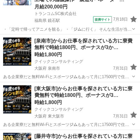
月給200,000円
トランコムSC株式会社
7月18日
提携サイト
福島県 鏡石駅
・「定時で帰ってアニメを観る」 ・「
ジム
に行く」 そんな生活が当た
り前に叶いま…
福島
鏡石駅
その他
[泉南市]からお仕事を探されている方に寮費
無料で時給1800円、ボーナスが3か…
時給1,800円
クイックコンサルティング
大阪府 泉南市
7月31日
ある企業寮だと無料Wi-Fiとスポーツ
ジム
もあって月に17500円で住め
ちゃいま…
大阪
泉南市
工場
スタッフ
[東大阪市]からお仕事を探されている方に寮
費無料で時給1800円、ボーナスが3…
時給1,800円
クイックコンサルティング
大阪府 東大阪市
7月31日
ある企業寮だと無料Wi-Fiとスポーツ
ジム
もあって月に17500円で住め
ちゃいま…
大阪
東大阪市
工場
スタッフ
[藤井寺市]からお仕事を探されている方に寮