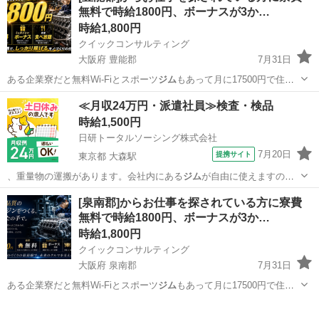
無料で時給1800円、ボーナスが3か…
時給1,800円
クイックコンサルティング
大阪府 豊能郡
7月31日
ある企業寮だと無料Wi-Fiとスポーツ
ジム
もあって月に17500円で住め
ちゃいま…
大阪
豊能郡
工場
スタッフ
≪月収24万円・派遣社員≫検査・検品
時給1,500円
日研トータルソーシング株式会社
7月20日
提携サイト
東京都 大森駅
、重量物の運搬があります。会社内にある
ジム
が自由に使えますの
で、身体を鍛えること…
東京
大田区
大森駅
その他
[泉南郡]からお仕事を探されている方に寮費
無料で時給1800円、ボーナスが3か…
時給1,800円
クイックコンサルティング
大阪府 泉南郡
7月31日
ある企業寮だと無料Wi-Fiとスポーツ
ジム
もあって月に17500円で住め
ちゃいま…
大阪
泉南郡
工場
スタッフ