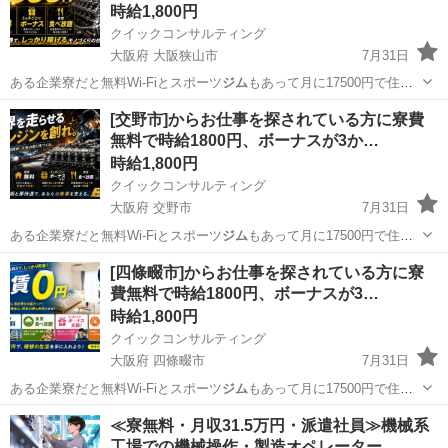
時給1,800円
クイックコンサルティング
大阪府 大阪狭山市
7月31日
ある企業寮だと無料Wi-Fiとスポーツ
ジム
もあって月に17500円で住め
ちゃいま…
大阪
大阪狭山市
工場
スタッフ
[交野市]からお仕事を探されている方に寮費
無料で時給1800円、ボーナスが3か…
時給1,800円
クイックコンサルティング
大阪府 交野市
7月31日
ある企業寮だと無料Wi-Fiとスポーツ
ジム
もあって月に17500円で住め
ちゃいま…
大阪
交野市
工場
スタッフ
[四條畷市]からお仕事を探されている方に寮
費無料で時給1800円、ボーナスが3…
時給1,800円
クイックコンサルティング
大阪府 四條畷市
7月31日
ある企業寮だと無料Wi-Fiとスポーツ
ジム
もあって月に17500円で住め
ちゃいま…
大阪
四條畷市
工場
スタッフ
≪寮無料・月収31.5万円・派遣社員≫機械系
工場での機械操作・製造オペレーター…