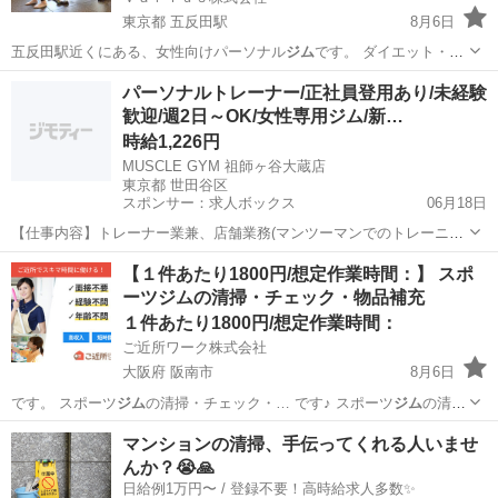
東京都 五反田駅
8月6日
五反田駅近くにある、女性向けパーソナル
ジム
です。 ダイエット・姿
勢改善目的のお…
東京
品川区
五反田駅
スポーツジム
パーソナルトレーナー/正社員登用あり/未経験
歓迎/週2日～OK/女性専用ジム/新…
パーソナルトレーナー
時給1,226円
MUSCLE GYM 祖師ヶ谷大蔵店
東京都 世田谷区
スポンサー：求人ボックス
06月18日
【仕事内容】トレーナー業兼、店舗業務(マンツーマンでのトレーニン
グ、体験トレーニング、食事指導、カウンセリング、顧客管理(カルテ
アルバイト・パート
【１件あたり1800円/想定作業時間：】 スポ
など入力)、店内清掃、受付業務、SNSなどの情報発信など) 【経験・
ーツジムの清掃・チェック・物品補充
資格】責任を持って最後まで前向きに...
１件あたり1800円/想定作業時間：
ご近所ワーク株式会社
大阪府 阪南市
8月6日
です。 スポーツ
ジム
の清掃・チェック・… です♪ スポーツ
ジム
の清
掃・チェック・…
大阪
阪南市
その他
マンションの清掃、手伝ってくれる人いませ
んか？😭🙏
日給例1万円〜 / 登録不要！高時給求人多数✨