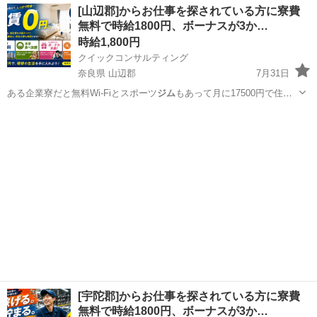
奈良
吉野郡
工場
スタッフ
[山辺郡]からお仕事を探されている方に寮費
無料で時給1800円、ボーナスが3か…
時給1,800円
クイックコンサルティング
奈良県 山辺郡
7月31日
ある企業寮だと無料Wi-Fiとスポーツ
ジム
もあって月に17500円で住め
ちゃいま…
奈良
山辺郡
工場
スタッフ
[宇陀郡]からお仕事を探されている方に寮費
無料で時給1800円、ボーナスが3か…