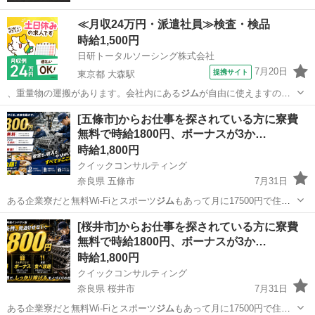
≪月収24万円・派遣社員≫検査・検品
時給1,500円
日研トータルソーシング株式会社
7月20日
提携サイト
東京都 大森駅
、重量物の運搬があります。会社内にある
ジム
が自由に使えますの
で、身体を鍛えること…
東京
大田区
大森駅
その他
[五條市]からお仕事を探されている方に寮費
無料で時給1800円、ボーナスが3か…
時給1,800円
クイックコンサルティング
奈良県 五條市
7月31日
ある企業寮だと無料Wi-Fiとスポーツ
ジム
もあって月に17500円で住め
ちゃいま…
奈良
五條市
工場
スタッフ
[桜井市]からお仕事を探されている方に寮費
無料で時給1800円、ボーナスが3か…
時給1,800円
クイックコンサルティング
奈良県 桜井市
7月31日
ある企業寮だと無料Wi-Fiとスポーツ
ジム
もあって月に17500円で住め