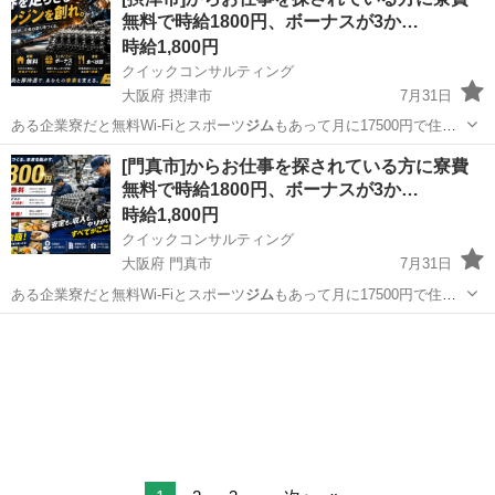
無料で時給1800円、ボーナスが3か…
時給1,800円
クイックコンサルティング
大阪府 摂津市
7月31日
ある企業寮だと無料Wi-Fiとスポーツ
ジム
もあって月に17500円で住め
ちゃいま…
大阪
摂津市
工場
スタッフ
[門真市]からお仕事を探されている方に寮費
無料で時給1800円、ボーナスが3か…
時給1,800円
クイックコンサルティング
大阪府 門真市
7月31日
ある企業寮だと無料Wi-Fiとスポーツ
ジム
もあって月に17500円で住め
ちゃいま…
大阪
門真市
工場
スタッフ