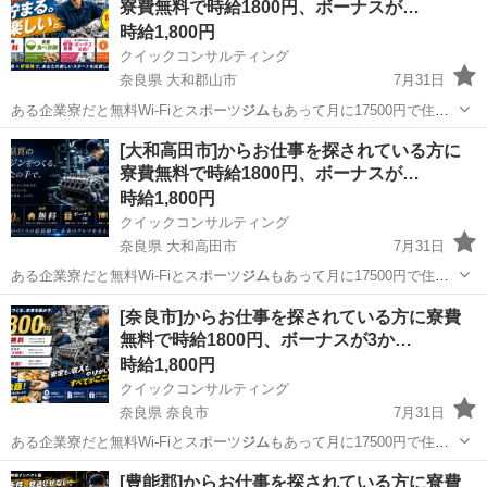
寮費無料で時給1800円、ボーナスが…
時給1,800円
クイックコンサルティング
奈良県 大和郡山市
7月31日
ある企業寮だと無料Wi-Fiとスポーツ
ジム
もあって月に17500円で住め
ちゃいま…
奈良
大和郡山市
工場
スタッフ
[大和高田市]からお仕事を探されている方に
寮費無料で時給1800円、ボーナスが…
時給1,800円
クイックコンサルティング
奈良県 大和高田市
7月31日
ある企業寮だと無料Wi-Fiとスポーツ
ジム
もあって月に17500円で住め
ちゃいま…
奈良
大和高田市
工場
スタッフ
[奈良市]からお仕事を探されている方に寮費
無料で時給1800円、ボーナスが3か…
時給1,800円
クイックコンサルティング
奈良県 奈良市
7月31日
ある企業寮だと無料Wi-Fiとスポーツ
ジム
もあって月に17500円で住め
ちゃいま…
奈良
奈良市
工場
スタッフ
[豊能郡]からお仕事を探されている方に寮費