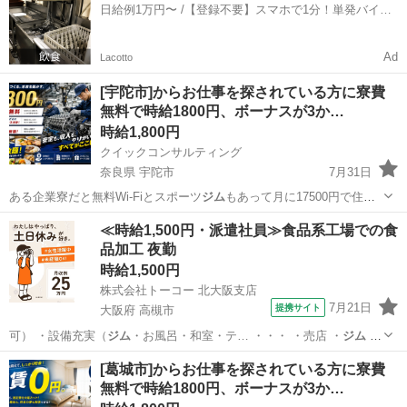
日給例1万円〜 /【登録不要】スマホで1分！単発バイト
一括検索✨
Ad
Lacotto
[宇陀市]からお仕事を探されている方に寮費
無料で時給1800円、ボーナスが3か…
時給1,800円
クイックコンサルティング
奈良県 宇陀市
7月31日
ある企業寮だと無料Wi-Fiとスポーツ
ジム
もあって月に17500円で住め
ちゃいま…
奈良
宇陀市
工場
スタッフ
≪時給1,500円・派遣社員≫食品系工場での食
品加工 夜勤
時給1,500円
株式会社トーコー 北大阪支店
7月21日
提携サイト
大阪府 高槻市
可） ・設備充実（
ジム
・お風呂・和室・テ… ・・・ ・売店 ・
ジム
・
お風呂 ・和室…
大阪
高槻市
その他
[葛城市]からお仕事を探されている方に寮費
無料で時給1800円、ボーナスが3か…