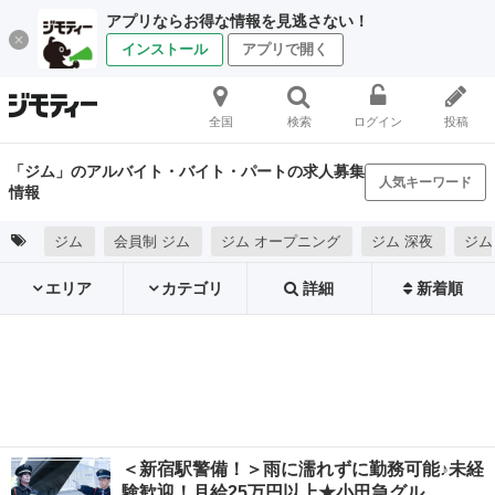
アプリならお得な情報を見逃さない！
インストール
アプリで開く
全国
検索
ログイン
投稿
「ジム」のアルバイト・バイト・パートの求人募集
人気キーワード
情報
ジム
会員制 ジム
ジム オープニング
ジム 深夜
ジム
エリア
カテゴリ
詳細
新着順
＜新宿駅警備！＞雨に濡れずに勤務可能♪未経
験歓迎！月給25万円以上★小田急グル…