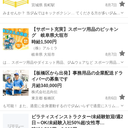
宮城県 長町駅
8月7日
みませんか？ 当
ジム
ではキックボクシン… てくださる方が多い
ジム
で
す。 少し…
宮城
仙台市
長町駅
教育
キックボクシング
【サポート充実】スポーツ用品のピッキン
グ 岐阜県大垣市
時給1,500円
（株）アルミラ
岐阜県 大垣市
8月7日
は… スポーツ用品やダイエット用品、
ジム
ウェアなど スポーツ用品店
で取り扱う…
岐阜
大垣市
倉庫
スタッフ
【板橋区から出発】事務用品の企業配送ドラ
イバーの募集です
月給340,000円
株式会社志向伝
東京都 板橋区
8月6日
も可能！ また、適度に全身運動するので
ジム
いらずで適度にスリムア
ップしていきます…
東京
板橋区
ドライバー
業務
ピラティスインストラクター/未経験歓迎/週2
日～OK/未経験入社50%超/女性専…