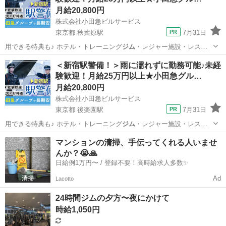
月給20,800円
株式会社小田急ビルサービス
東京都 秋葉原駅
7月31日
用できる特典も♪ ホテル・トレーニング
ジム
・レジャー施設・レスト
ラン・ショッピン…
東京
千代田区
秋葉原駅
警備員
モデル
＜新宿駅警備！＞雨に濡れずに勤務可能♪未経
験歓迎！月給25万円以上★小田急グル…
月給20,800円
株式会社小田急ビルサービス
東京都 後楽園駅
7月31日
用できる特典も♪ ホテル・トレーニング
ジム
・レジャー施設・レスト
ラン・ショッピン…
東京
文京区
後楽園駅
警備員
モデル
マンションの清掃、手伝ってくれる人いませ
んか？😭🙏
日給例1万円〜 / 登録不要！高時給求人多数✨
Ad
Lacotto
24時間ジムの夕方〜夜にかけて
時給1,050円