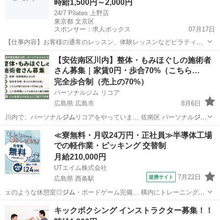
時給1,500円～2,000円
24/7 Pilates 上野店
東京都 文京区
スポンサー：求人ボックス
07月17日
【仕事内容】お客様の通常のレッスン、体験レッスンなどピラティス
インストラクター業務ををお任せします! <主な業務内容> ・マシンピ
アルバイト・パート
【安佐南区川内】整体・もみほぐしの施術者
ラティスのパーソナルレッスン ・お客様対応 ・清掃、入会案内などの
さん募集｜家賃0円・歩合70%（こちら…
簡単な店舗運営業務 未経験の方もエ...
完全歩合制（売上の70%）
パーソナルジム リコア
広島県 広島市
8月6日
川内で、パーソナル
ジム
リコアをやっていま… 佐南区 パーソナル
ジ
ム
」で検索1位のお店… せること ・現在
ジム
に通われている会員…
広島
広島市
リラクゼーション
個室
≪寮無料・月収24万円・正社員≫半導体工場
での軽作業・ピッキング 交替制
月給210,000円
UTエイム株式会社
7月22日
提携サイト
広島県 西条駅
ェのような休憩室◎
ジム
・ボードゲーム完備… 構内にトレーニング
ジ
ム
あり！ボードゲーム…
広島
東広島市
西条駅
その他
キックボクシング インストラクター募集！！