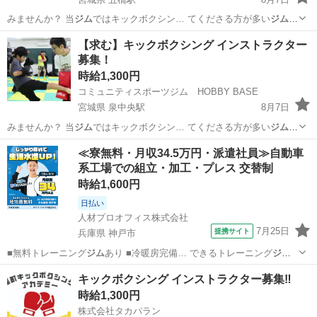
みませんか？ 当
ジム
ではキックボクシン… てくださる方が多い
ジム
で
す。 少し…
宮城
仙台市
五橋駅
インストラクター
【求む】キックボクシング インストラクター
募集！
キックボクシング
時給1,300円
コミュニティスポーツジム HOBBY BASE
宮城県 泉中央駅
8月7日
みませんか？ 当
ジム
ではキックボクシン… てくださる方が多い
ジム
で
す。 少し…
宮城
仙台市
泉中央駅
インストラクター
≪寮無料・月収34.5万円・派遣社員≫自動車
系工場での組立・加工・プレス 交替制
キックボクシング
時給1,600円
日払い
人材プロオフィス株式会社
7月25日
提携サイト
兵庫県 神戸市
■無料トレーニング
ジム
あり ■冷暖房完備… できるトレーニング
ジム
など、設備も充実。…
兵庫
神戸市
その他
キックボクシング インストラクター募集‼️
時給1,300円
株式会社タカパラン