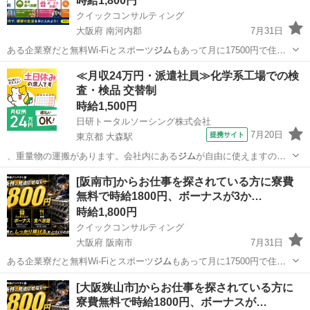
時給1,800円
クイックコンサルティング
大阪府 南河内郡
7月31日
ある企業寮だと無料Wi-Fiとスポーツ
ジム
もあって月に17500円で住め
ちゃいま…
大阪
南河内郡
工場
スタッフ
≪月収24万円・派遣社員≫化学系工場での検
査・検品 交替制
時給1,500円
日研トータルソーシング株式会社
7月20日
提携サイト
東京都 大森駅
、重量物の運搬があります。会社内にある
ジム
が自由に使えますの
で、身体を鍛えること…
東京
大田区
大森駅
その他
[阪南市]からお仕事を探されている方に寮費
無料で時給1800円、ボーナスが3か…
時給1,800円
クイックコンサルティング
大阪府 阪南市
7月31日
ある企業寮だと無料Wi-Fiとスポーツ
ジム
もあって月に17500円で住め
ちゃいま…
大阪
阪南市
工場
スタッフ
[大阪狭山市]からお仕事を探されている方に
寮費無料で時給1800円、ボーナスが…