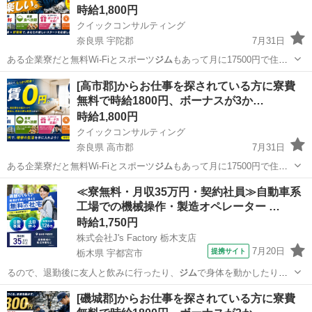
時給1,800円
クイックコンサルティング
奈良県 宇陀郡
7月31日
ある企業寮だと無料Wi-Fiとスポーツ
ジム
もあって月に17500円で住め
ちゃいま…
奈良
宇陀郡
工場
スタッフ
[高市郡]からお仕事を探されている方に寮費
無料で時給1800円、ボーナスが3か…
時給1,800円
クイックコンサルティング
奈良県 高市郡
7月31日
ある企業寮だと無料Wi-Fiとスポーツ
ジム
もあって月に17500円で住め
ちゃいま…
奈良
高市郡
工場
スタッフ
≪寮無料・月収35万円・契約社員≫自動車系
工場での機械操作・製造オペレーター …
時給1,750円
株式会社J's Factory 栃木支店
7月20日
提携サイト
栃木県 宇都宮市
るので、退勤後に友人と飲みに行ったり、
ジム
で身体を動かしたりで
きます！ また、【…
栃木
宇都宮市
その他
[磯城郡]からお仕事を探されている方に寮費