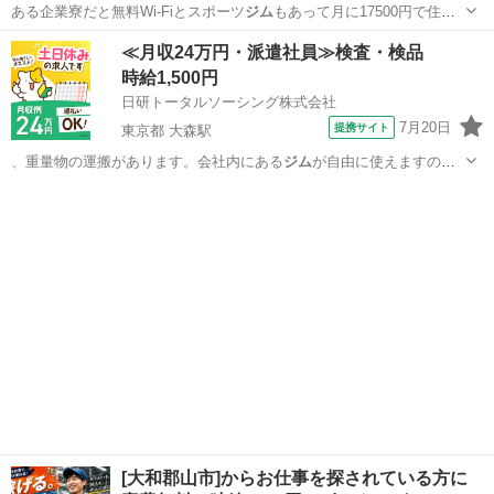
ある企業寮だと無料Wi-Fiとスポーツ
ジム
もあって月に17500円で住め
ちゃいま…
奈良
天理市
工場
スタッフ
≪月収24万円・派遣社員≫検査・検品
時給1,500円
日研トータルソーシング株式会社
7月20日
提携サイト
東京都 大森駅
、重量物の運搬があります。会社内にある
ジム
が自由に使えますの
で、身体を鍛えること…
東京
大田区
大森駅
その他
[大和郡山市]からお仕事を探されている方に