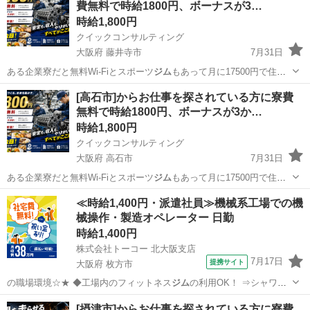
費無料で時給1800円、ボーナスが3…
時給1,800円
クイックコンサルティング
大阪府 藤井寺市
7月31日
ある企業寮だと無料Wi-Fiとスポーツ
ジム
もあって月に17500円で住め
ちゃいま…
大阪
藤井寺市
工場
スタッフ
[高石市]からお仕事を探されている方に寮費
無料で時給1800円、ボーナスが3か…
時給1,800円
クイックコンサルティング
大阪府 高石市
7月31日
ある企業寮だと無料Wi-Fiとスポーツ
ジム
もあって月に17500円で住め
ちゃいま…
大阪
高石市
工場
スタッフ
≪時給1,400円・派遣社員≫機械系工場での機
械操作・製造オペレーター 日勤
時給1,400円
株式会社トーコー 北大阪支店
7月17日
提携サイト
大阪府 枚方市
の職場環境☆★ ◆工場内のフィットネス
ジム
の利用OK！ ⇒シャワー
も完備されてい…
大阪
枚方市
その他
[摂津市]からお仕事を探されている方に寮費