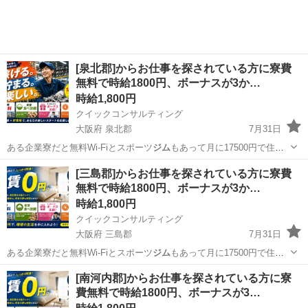
[泉北郡]からお仕事を探されている方に寮費
無料で時給1800円、ボーナスが3か…
時給1,800円
クイックコンサルティング
大阪府 泉北郡
7月31日
ある企業寮だと無料Wi-Fiとスポーツ
ジム
もあって月に17500円で住め
ちゃいま…
大阪
泉北郡
工場
スタッフ
[三島郡]からお仕事を探されている方に寮費
無料で時給1800円、ボーナスが3か…
時給1,800円
クイックコンサルティング
大阪府 三島郡
7月31日
ある企業寮だと無料Wi-Fiとスポーツ
ジム
もあって月に17500円で住め
ちゃいま…
大阪
三島郡
工場
スタッフ
[南河内郡]からお仕事を探されている方に寮
費無料で時給1800円、ボーナスが3…