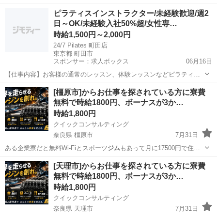
ちゃいま…
奈良
桜井市
工場
スタッフ
ピラティスインストラクター/未経験歓迎/週2
日～OK/未経験入社50%超/女性専…
時給1,500円～2,000円
24/7 Pilates 町田店
東京都 町田市
スポンサー：求人ボックス
06月16日
【仕事内容】お客様の通常のレッスン、体験レッスンなどピラティス
インストラクター業務ををお任せします! <主な業務内容> ・マシンピ
アルバイト・パート
[橿原市]からお仕事を探されている方に寮費
ラティスのパーソナルレッスン ・お客様対応 ・清掃、入会案内などの
無料で時給1800円、ボーナスが3か…
簡単な店舗運営業務 未経験の方もエ...
時給1,800円
クイックコンサルティング
奈良県 橿原市
7月31日
ある企業寮だと無料Wi-Fiとスポーツ
ジム
もあって月に17500円で住め
ちゃいま…
奈良
橿原市
工場
スタッフ
[天理市]からお仕事を探されている方に寮費
無料で時給1800円、ボーナスが3か…
時給1,800円
クイックコンサルティング
奈良県 天理市
7月31日