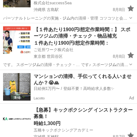
株式会社successSea
沖縄県 古島駅
8月8日
パーソナルトレーニングの実施 -
ジム
内の清掃・管理 コツコツと会員
様…
沖縄
浦添市
古島駅
スポーツジム
【１件あたり1900円/想定作業時間：】 スポ
ーツジムの清掃・チェック・物品補充
パーソナルトレーニング
１件あたり1900円/想定作業時間：
ご近所ワーク株式会社
東京都 世田谷区
8月8日
です。 スポーツ
ジム
の清掃・チェック・… です♪ スポーツ
ジム
の清
掃・チェック・…
東京
世田谷区
その他
ジム
マンションの清掃、手伝ってくれる人いませ
んか？😭🙏
日給例1万円〜 / 登録不要！高時給求人多数✨
Ad
Lacotto
【急募】キックボクシング インストラクター
募集！
時給1,300円
五橋キックボクシングアカデミー
宮城県 五橋駅
8月7日