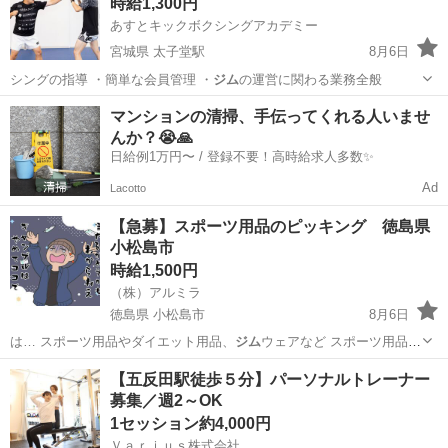
時給1,300円
あすとキックボクシングアカデミー
宮城県 太子堂駅
8月6日
シングの指導 ・簡単な会員管理 ・
ジム
の運営に関わる業務全般
宮城
仙台市
太子堂駅
その他
キックボクシング
マンションの清掃、手伝ってくれる人いませ
んか？😭🙏
日給例1万円〜 / 登録不要！高時給求人多数✨
Ad
Lacotto
【急募】スポーツ用品のピッキング 徳島県
小松島市
時給1,500円
（株）アルミラ
徳島県 小松島市
8月6日
は… スポーツ用品やダイエット用品、
ジム
ウェアなど スポーツ用品店
で取り扱う…
徳島
小松島市
倉庫
スタッフ
【五反田駅徒歩５分】パーソナルトレーナー
募集／週2～OK
1セッション約4,000円
Ｖａｒｉｕｓ株式会社