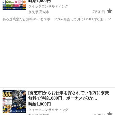
時給1,800円
クイックコンサルティング
奈良県 葛城市
7月31日
ある企業寮だと無料Wi-Fiとスポーツ
ジム
もあって月に17500円で住め
ちゃいま…
奈良
葛城市
工場
スタッフ
[香芝市]からお仕事を探されている方に寮費
無料で時給1800円、ボーナスが3か…
時給1,800円
クイックコンサルティング