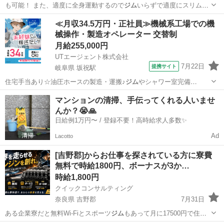
も可能！ また、適度に全身運動するので
ジム
いらずで適度にスリムア
ップしていきます…
千葉
千葉市
千葉みなと駅
ドライバー
個人事業主
≪月収34.5万円・正社員≫機械系工場での機
械操作・製造オペレーター 交替制
月給255,000円
UTエージェント株式会社
7月22日
提携サイト
岐阜県 坂祝駅
住宅手当あり☆油圧ホースの製造・運搬♪
ジム
やシャワー室完備
◎《Jdvk1C》 …
岐阜
関市
坂祝駅
その他
マンションの清掃、手伝ってくれる人いませ
んか？😭🙏
日給例1万円〜 / 登録不要！高時給求人多数✨
Ad
Lacotto
[吉野郡]からお仕事を探されている方に寮費
無料で時給1800円、ボーナスが3か…
時給1,800円
クイックコンサルティング
奈良県 吉野郡
7月31日
ある企業寮だと無料Wi-Fiとスポーツ
ジム
もあって月に17500円で住め
ちゃいま…