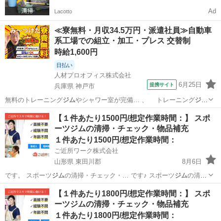
Ad
Lacotto
≪寮無料・月収34.5万円・派遣社員≫自動車
系工場での組立・加工・プレス 交替制
時給1,600円
日払い
人材プロオフィス株式会社
6月25日
提携サイト
兵庫県 神戸市
無料のトレーニング
ジム
やシャワー室が完備… 、 トレーニング
ジム
あり ▼食事 食… さらにトレーニング
ジム
も無料で使えます！…
兵庫
神戸市
その他
【１件あたり1500円/想定作業時間：】 スポ
ーツジムの清掃・チェック・物品補充
１件あたり1500円/想定作業時間：
ご近所ワーク株式会社
山形県 東田川郡
8月6日
です。 スポーツ
ジム
の清掃・チェック・… です♪ スポーツ
ジム
の清
掃・チェック・…
山形
東田川郡
その他
【１件あたり1800円/想定作業時間：】 スポ
ーツジムの清掃・チェック・物品補充
１件あたり1800円/想定作業時間：