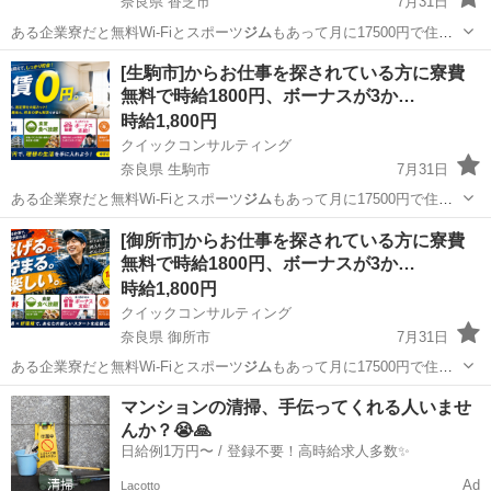
奈良県 香芝市
7月31日
ある企業寮だと無料Wi-Fiとスポーツ
ジム
もあって月に17500円で住め
ちゃいま…
奈良
香芝市
工場
スタッフ
[生駒市]からお仕事を探されている方に寮費
無料で時給1800円、ボーナスが3か…
時給1,800円
クイックコンサルティング
奈良県 生駒市
7月31日
ある企業寮だと無料Wi-Fiとスポーツ
ジム
もあって月に17500円で住め
ちゃいま…
奈良
生駒市
工場
スタッフ
[御所市]からお仕事を探されている方に寮費
無料で時給1800円、ボーナスが3か…
時給1,800円
クイックコンサルティング
奈良県 御所市
7月31日
ある企業寮だと無料Wi-Fiとスポーツ
ジム
もあって月に17500円で住め
ちゃいま…
奈良
御所市
工場
スタッフ
マンションの清掃、手伝ってくれる人いませ
んか？😭🙏
日給例1万円〜 / 登録不要！高時給求人多数✨
Ad
Lacotto