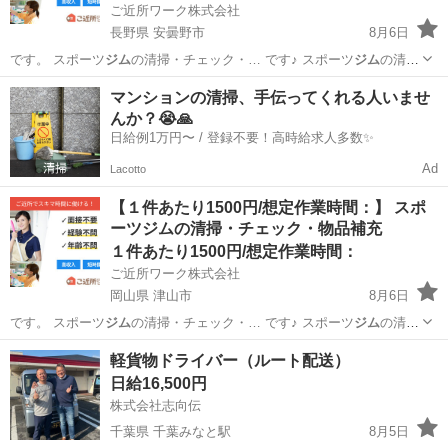
ご近所ワーク株式会社
長野県 安曇野市
8月6日
です。 スポーツ
ジム
の清掃・チェック・… です♪ スポーツ
ジム
の清
掃・チェック・…
長野
安曇野市
その他
マンションの清掃、手伝ってくれる人いませ
んか？😭🙏
日給例1万円〜 / 登録不要！高時給求人多数✨
Ad
Lacotto
【１件あたり1500円/想定作業時間：】 スポ
ーツジムの清掃・チェック・物品補充
１件あたり1500円/想定作業時間：
ご近所ワーク株式会社
岡山県 津山市
8月6日
です。 スポーツ
ジム
の清掃・チェック・… です♪ スポーツ
ジム
の清
掃・チェック・…
岡山
津山市
その他
軽貨物ドライバー（ルート配送）
日給16,500円
株式会社志向伝
千葉県 千葉みなと駅
8月5日