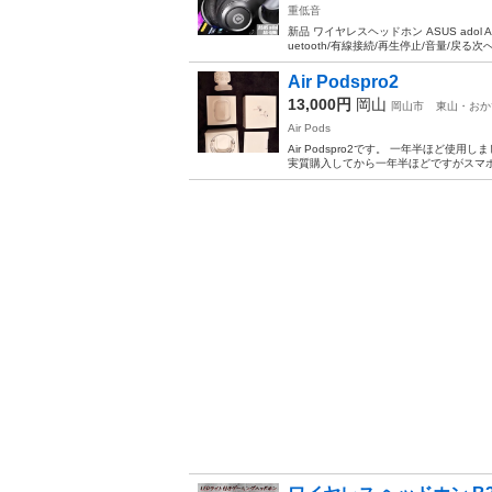
重低音
新品 ワイヤレスヘッドホン ASUS adol A
uetooth/有線接続/再生停止/音量/戻る次へ
Air Podspro2
13,000円
岡山
岡山市
東山・おか
Air Pods
Air Podspro2です。 一年半ほ
実質購入してから一年半ほどですがスマホを