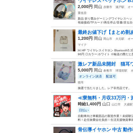
ワイヤレス ヘッドホン B39 有
2,000円
岡山
赤磐市
瀬戸駅
オ
重低音
新品 折り畳みゲーミングワイヤレスヘッドホン 
有線接続/TFカード/再生停止/音量/戻る次へ
最終お値下げ【まとめ割あり
1,200円
岡山
岡山市
大元駅
オ
マイク
￼ HP ワイヤレスイヤホン Bluetoot
96円 ◎カラー:ホワイト ※輸送の際だと
激レア新品未開封 猫耳
5,000円
岡山
倉敷市
球場前駅
オンライン決済
配送可
猫耳
抽選で当たりました。レア非売品です。
≪寮無料・月収33万円・
時給1,400円
山口
山口市
大歳駅
日払い
自動車向け車載部品の製造作業！未経験活
料！赴任旅費会社負担！生活支援物資事前対
骨伝導イヤホン 中古 動