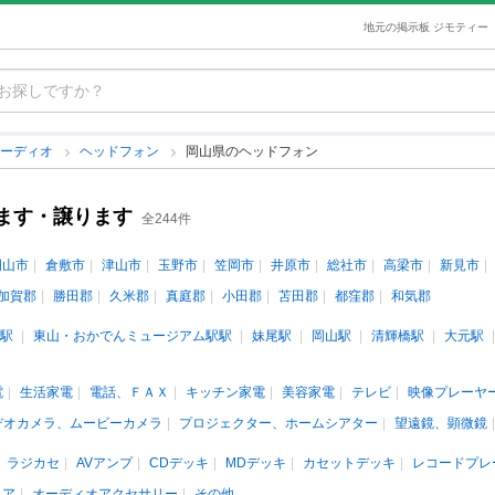
地元の掲示板 ジモティー
オーディオ
ヘッドフォン
岡山県のヘッドフォン
ます・譲ります
全244件
岡山市
倉敷市
津山市
玉野市
笠岡市
井原市
総社市
高梁市
新見市
加賀郡
勝田郡
久米郡
真庭郡
小田郡
苫田郡
都窪郡
和気郡
駅
東山・おかでんミュージアム駅駅
妹尾駅
岡山駅
清輝橋駅
大元駅
電
生活家電
電話、ＦＡＸ
キッチン家電
美容家電
テレビ
映像プレーヤ
デオカメラ、ムービーカメラ
プロジェクター、ホームシアター
望遠鏡、顕微鏡
ラジカセ
AVアンプ
CDデッキ
MDデッキ
カセットデッキ
レコードプレ
ィア
オーディオアクセサリー
その他