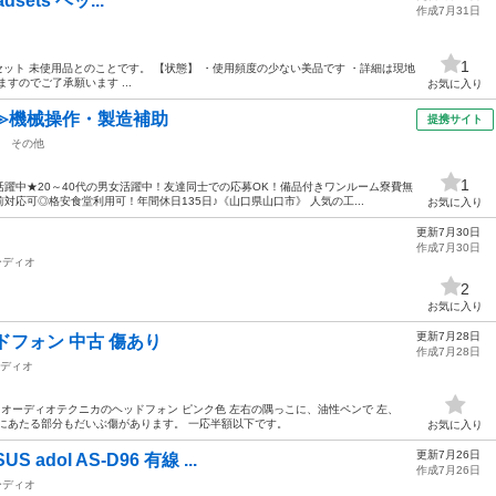
adsets ヘッ...
作成7月31日
1
dsets ヘッドセット 未使用品とのことです。 【状態】 ・使用頻度の少ない美品です ・詳細は現地
すのでご了承願います ...
お気に入り
≫機械操作・製造補助
提携サイト
その他
1
躍中★20～40代の男女活躍中！友達同士での応募OK！備品付きワンルーム寮費無
応可◎格安食堂利用可！年間休日135日♪《山口県山口市》 人気の工...
お気に入り
更新7月30日
作成7月30日
ーディオ
2
お気に入り
更新7月28日
ドフォン 中古 傷あり
作成7月28日
ディオ
 オーディオテクニカのヘッドフォン ピンク色 左右の隅っこに、油性ペンで 左、
にあたる部分もだいぶ傷があります。 一応半額以下です。
お気に入り
更新7月26日
adol AS-D96 有線 ...
作成7月26日
ーディオ