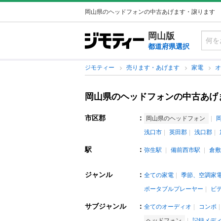
岡山県のヘッドフォンの中古あげます・譲ります
岡山版
都道府県選択
ジモティー
売ります・あげます
家電
岡山県のヘッドフォンの中古あげ
市区郡
：
岡山県のヘッドフォン
浅口市
英田郡
浅口郡
駅
：
弥生駅
備前西市駅
倉敷
ジャンル
：
全ての家電
季節、空調家
ポータブルプレーヤー
ビ
サブジャンル
：
全てのオーディオ
コンポ
ヘッドフォン
記録メデ