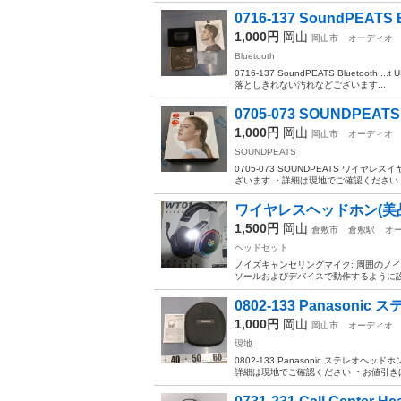
0716-137 SoundPEATS Blu
1,000円
岡山
岡山市
オーディオ
Bluetooth
0716-137 SoundPEATS Bluetooth
落としきれない汚れなどございます...
0705-073 SOUNDPE
1,000円
岡山
岡山市
オーディオ
SOUNDPEATS
0705-073 SOUNDPEATS ワイ
ざいます ・詳細は現地でご確認ください 
ワイヤレスヘッドホン(美
1,500円
岡山
倉敷市
倉敷駅
オ
ヘッドセット
ノイズキャンセリングマイク: 周囲のノ
ソールおよびデバイスで動作するように設計
0802-133 Panasoni
1,000円
岡山
岡山市
オーディオ
現地
0802-133 Panasonic ステレ
詳細は現地でご確認ください ・お値引きは