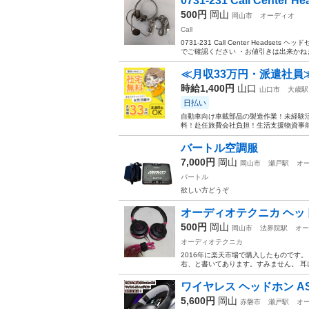
0731-231 Call Center He
500円
岡山
岡山市
オーディオ
Call
0731-231 Call Center Hea
でご確認ください ・お値引きは出来かねま
≪月収33万円・派遣社員
時給1,400円
山口
山口市
大歳駅
日払い
自動車向け車載部品の製造作業！未経験活
料！赴任旅費会社負担！生活支援物資事前対
バートル空調服
7,000円
岡山
岡山市
瀬戸駅
オ
バートル
欲しい方どうぞ
オーディオテクニカ ヘッ
500円
岡山
岡山市
法界院駅
オー
オーディオテクニカ
2016年に楽天市場で購入したものです。
右、と書いてあります。すみません。 耳
ワイヤレス ヘッドホン ASUS 
5,600円
岡山
赤磐市
瀬戸駅
オ