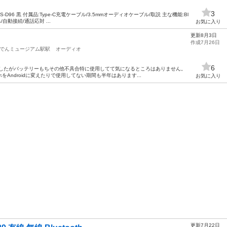
3
S-D96 黒 付属品:Type-C充電ケーブル/3.5mmオーディオケーブル/取説 主な機能:Bl
/自動接続/通話応対 ...
お気に入り
更新8月3日
作成7月26日
でんミュージアム駅駅
オーディオ
6
ど使用しましたがバッテリーもちその他不具合特に使用してて気になるところはありません。
Androidに変えたりで使用してない期間も半年はあります...
お気に入り
更新7月22日