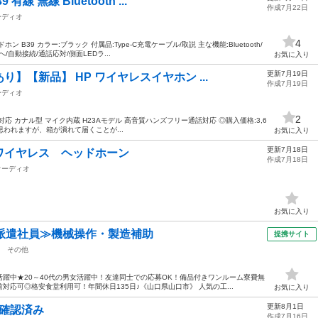
線 無線 Bluetooth ...
作成7月22日
ーディオ
4
B39 カラー:ブラック 付属品:Type-C充電ケーブル/取説 主な機能:Bluetooth/
/自動接続/通話応対/側面LEDラ...
お気に入り
更新7月19日
】【新品】 HP ワイヤレスイヤホン ...
作成7月19日
ーディオ
2
h5.3対応 カナル型 マイク内蔵 H23Aモデル 高音質ハンズフリー通話対応 ◎購入価格:3,6
思われますが、箱が潰れて届くことが...
お気に入り
更新7月18日
ワイヤレス ヘッドホーン
作成7月18日
オーディオ
お気に入り
派遣社員≫機械操作・製造補助
提携サイト
その他
躍中★20～40代の男女活躍中！友達同士での応募OK！備品付きワンルーム寮費無
応可◎格安食堂利用可！年間休日135日♪《山口県山口市》 人気の工...
お気に入り
更新8月1日
作確認済み
作成7月16日