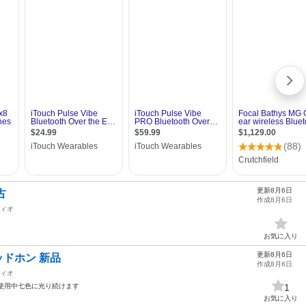
更新8月6日
古
作成8月6日
ィオ
お気に入り
更新8月6日
ヘッドホン 新品
作成8月6日
ィオ
 使用中七色に光り続けます
1
お気に入り