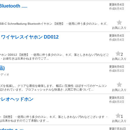
更新8月4日
etooth .....
作成8月4日
 ...t USB-C Schnellladung Bluetoothイヤホン 【状態】 ・使用に伴う多少のスレ、キズ、
お気に入り
更新8月4日
ATS ワイヤレスイヤホン DD012
作成8月4日
2
ヤレスイヤホン DD012 【状態】 ・使用に伴う多少のスレ、キズ、落としきれない汚れなどご
・お値引きは出来かねますのでご了...
お気に入り
更新8月6日
品)
作成8月2日
ーディオ
イズを低減し、クリアな通信を確保します。 幅広い互換性: ほぼすべてのゲームコン
されています。 プロフェッショナルな快適さ: 人間工学に基づいて...
お気に入り
更新8月2日
c ステレオヘッドホン
作成8月2日
1
オヘッドホン 【状態】 ・使用に伴う多少のスレ、キズ、落としきれない汚れなどございます ・
出来かねますのでご了承願います ...
お気に入り
更新7月31日