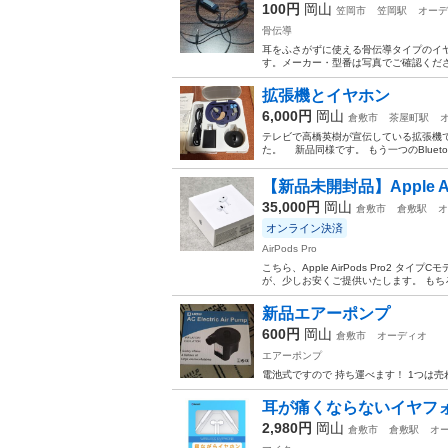
100円
岡山
笠岡市
笠岡駅
オーデ
骨伝導
耳をふさがずに使える骨伝導タイプのイ
す。メーカー・型番は写真でご確認くだ
拡張機とイヤホン
6,000円
岡山
倉敷市
茶屋町駅
テレビで高橋英樹が宣伝している拡張機で
た。 新品同様です。 もう一つのBluet
【新品未開封品】Apple Ai
35,000円
岡山
倉敷市
倉敷駅
オ
オンライン決済
AirPods Pro
こちら、Apple AirPods Pro2 
が、少しお安くご提供いたします。 もちろ
新品エアーポンプ
600円
岡山
倉敷市
オーディオ
エアーポンプ
電池式ですので 持ち運べます！ 1つは売
耳が痛くならないイヤフ
2,980円
岡山
倉敷市
倉敷駅
オ