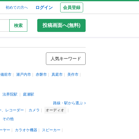
ログイン
会員登録
初めての方へ
投稿画面へ(無料)
検索
人気キーワード
備前市
瀬戸内市
赤磐市
真庭市
美作市
法界院駅
庭瀬駅
路線・駅から選ぶ
ー、レコーダー
カメラ
オーディオ
その他
ーヤー
カラオケ機器
スピーカー