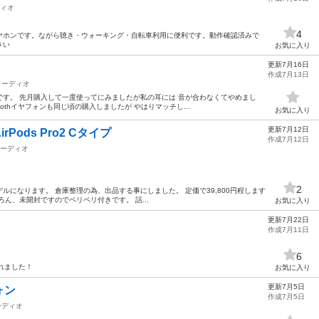
ィオ
4
ヤホンです。ながら聴き・ウォーキング・自転車利用に便利です。動作確認済みで
さい
お気に入り
更新7月16日
作成7月13日
オーディオ
す。 先月購入して一度使ってにみましたが私の耳には 音が合わなくてやめまし
oothイヤフォンも同じ頃の購入しましたが やはりマッチし...
お気に入り
更新7月12日
rPods Pro2 Cタイプ
作成7月12日
ーディオ
2
タイプCモデルになります。 倉庫整理の為、出品する事にしました。 定価で39,800円程します
ん、未開封ですのでペリペリ付きです。 話...
お気に入り
更新7月22日
作成7月11日
6
れました！
お気に入り
更新7月5日
ォン
作成7月5日
ーディオ