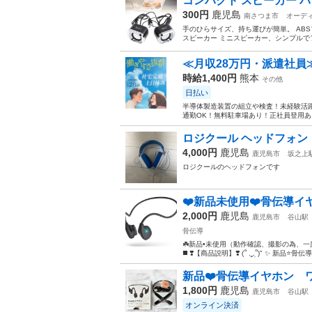
コンパクト スピーカー パ
300円
鹿児島
南さつま市
オーデ
手のひらサイズ、持ち運びが簡単。 ABS
スピーカー ミニスピーカー、シンプルでファ
≪月収28万円・派遣社員
時給1,400円
熊本
その他
日払い
半導体製造装置の組立や検査！未経験活躍
通勤OK！無料駐車場あり！正社員登用あり
ロジクール ヘッドフォン
4,000円
鹿児島
鹿児島市
坂之上
ロジクールのヘッドフォンです
❤️新品未使用❤️骨伝導イヤホ
2,000円
鹿児島
鹿児島市
谷山駅
骨伝導
☘️新品•未使用（動作確認、撮影の為、一度開
◼️ ❣️【商品説明】❣️ (՞ ܸ.ˬ.ܸ՞)" ✨ 新品⭐️骨伝
新品❤️骨伝導イヤホン 
1,800円
鹿児島
鹿児島市
谷山駅
オンライン決済