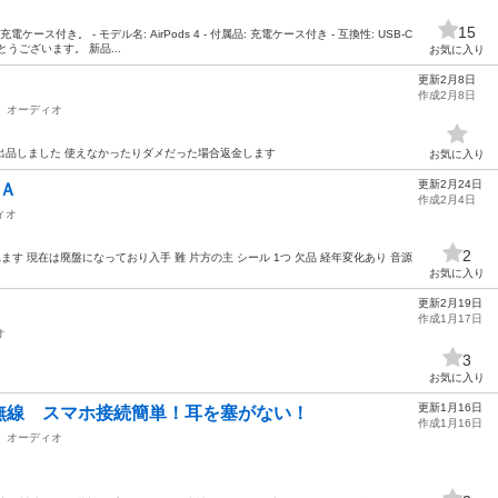
15
電ケース付き。 - モデル名: AirPods 4 - 付属品: 充電ケース付き - 互換性: USB-C
うございます。 新品...
お気に入り
更新2月8日
作成2月8日
オーディオ
出品しました 使えなかったりダメだった場合返金します
お気に入り
更新2月24日
5Ａ
作成2月4日
ィオ
2
ます 現在は廃盤になっており入手 難 片方の主 シール 1つ 欠品 経年変化あり 音源
お気に入り
更新2月19日
作成1月17日
オ
3
お気に入り
更新1月16日
無線 スマホ接続簡単！耳を塞がない！
作成1月16日
オーディオ