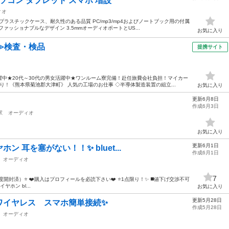
ソコン タブレット スマホ 増設
ィオ
プラスチックケース、耐久性のある品質 PC/mp3/mp4およびノートブック用の付属
ッショナブルなデザイン 3.5mmオーディオポートとUS...
お気に入り
≫検査・検品
提携サイト
中★20代～30代の男女活躍中★ワンルーム寮完備！赴任旅費会社負担！マイカー
！《熊本県菊池郡大津町》 人気の工場のお仕事 ◇半導体製造装置の組立...
お気に入り
更新6月8日
作成6月3日
駅
オーディオ
お気に入り
更新6月1日
ン 耳を塞がない！！✨ bluet...
作成6月1日
オーディオ
7
封済）⭐️ ❤️購入はプロフィールを必読下さい❤️ ⭐️1点限り！✨ ◼️値下げ交渉不可
導イヤホン bl...
お気に入り
更新5月28日
ワイヤレス スマホ簡単接続✨
作成5月28日
オーディオ