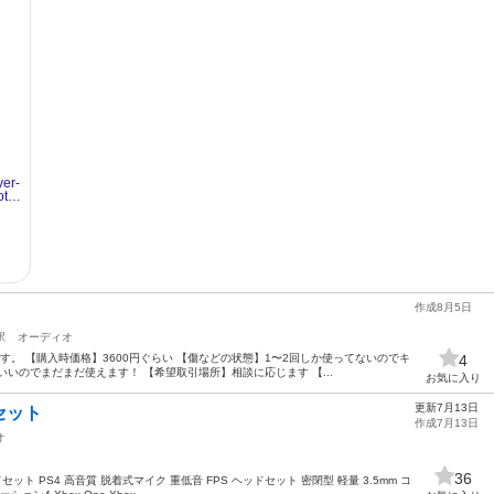
作成8月5日
駅
オーディオ
。 【購入時価格】3600円ぐらい 【傷などの状態】1〜2回しか使ってないのでキ
4
いのでまだまだ使えます！ 【希望取引場所】相談に応じます 【...
お気に入り
更新7月13日
セット
作成7月13日
オ
36
セット PS4 高音質 脱着式マイク 重低音 FPS ヘッドセット 密閉型 軽量 3.5mm コ