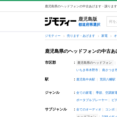
鹿児島県のヘッドフォンの中古あげます・譲ります
鹿児島版
都道府県選択
ジモティー
売ります・あげます
家電
鹿児島県のヘッドフォンの中古あ
市区郡
：
鹿児島県のヘッドフォン
いちき串木野市
南さつま
駅
：
鹿児島中央駅
荒田八幡駅
ジャンル
：
全ての家電
季節、空調家
ポータブルプレーヤー
ビ
サブジャンル
：
全てのオーディオ
コンポ
ヘッドフォン
記録メデ