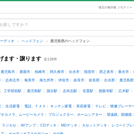
地元の掲示板 ジモティー
オーディオ
ヘッドフォン
鹿児島県のヘッドフォン
げます・譲ります
全139件
鹿児島市
鹿屋市
枕崎市
阿久根市
出水市
指宿市
西之表市
垂水市
市
志布志市
奄美市
南九州市
伊佐市
姶良市
姶良郡
出水郡
鹿児島郡
工学部前駅
鹿児島駅
国分駅
志布志駅
笹貫駅
慈眼寺駅
広木駅
電
生活家電
電話、ＦＡＸ
キッチン家電
美容家電
テレビ
映像プレーヤ
デオカメラ、ムービーカメラ
プロジェクター、ホームシアター
望遠鏡、顕微鏡
ラジカセ
AVアンプ
CDデッキ
MDデッキ
カセットデッキ
レコードプレ
ィア
オーディオアクセサリー
その他