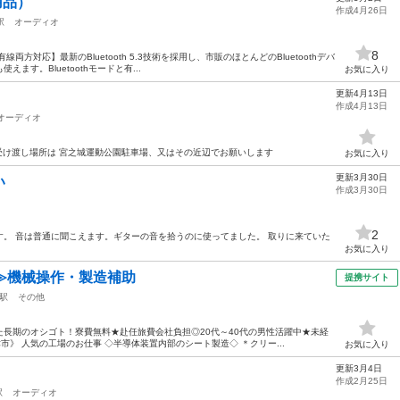
用品）
作成4月26日
駅
オーディオ
8
、有線両方対応】最新のBluetooth 5.3技術を採用し、市販のほとんどのBluetoothデバ
す。Bluetoothモードと有...
お気に入り
更新4月13日
作成4月13日
オーディオ
受け渡し場所は 宮之城運動公園駐車場、又はその近辺でお願いします
お気に入り
更新3月30日
い
作成3月30日
2
。 音は普通に聞こえます。ギターの音を拾うのに使ってました。 取りに来ていた
お気に入り
≫機械操作・製造補助
提携サイト
駅
その他
長期のオシゴト！寮費無料★赴任旅費会社負担◎20代～40代の男性活躍中★未経
津市》 人気の工場のお仕事 ◇半導体装置内部のシート製造◇ ＊クリー...
お気に入り
更新3月4日
作成2月25日
駅
オーディオ