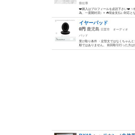
骨伝導
❤️購入はプロフィールを必読下さい❤️ ✨他にも
為、一度開封済）⭐️ ☘️現金支払い対応となり
イヤーパッド
0円
鹿児島
日置市
オーディオ
パッド
受け取り条件 ・定型文ではなくちゃんと
順ではありません。 前回取引行った方は優