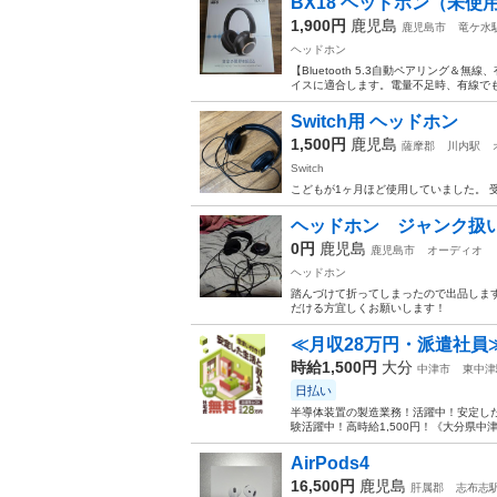
BX18 ヘッドホン（未使
1,900円
鹿児島
鹿児島市
竜ケ水
ヘッドホン
【Bluetooth 5.3自動ペアリング＆無線
イスに適合します。電量不足時、有線でも使えま
Switch用 ヘッドホン
1,500円
鹿児島
薩摩郡
川内駅
Switch
こどもが1ヶ月ほど使用していました。 
ヘッドホン ジャンク扱
0円
鹿児島
鹿児島市
オーディオ
ヘッドホン
踏んづけて折ってしまったので出品します
だける方宜しくお願いします！
≪月収28万円・派遣社員
時給1,500円
大分
中津市
東中津
日払い
半導体装置の製造業務！活躍中！安定した
験活躍中！高時給1,500円！《大分県中
AirPods4
16,500円
鹿児島
肝属郡
志布志