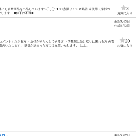
3
多数商品を出品しています✨(՞ ܸ.ˬ.ܸ՞)" ❣️ ⭐️1点限り！✨ ☘️新品•未使用（撮影の
ます。 ◼️値下げ不可◼️...
お気に入り
更新5月3日
作成5月3日
20
コメントくださる方 ・返信がきちんとできる方 ・伊集院に受け取りに来れる方 先着
先いたします。 取引が決まった方には返信いたします。 以上...
お気に入り
更新5月2日