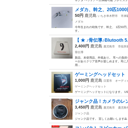
ネクタ ヘッドアーム伸縮可能 プレイステーション
メダカ、幹之、20匹1000
50円
鹿児島
いちき串木野市
市来
メダカ
今年生まれの幼魚です、幹之、 1匹50
す。
【 ★ ♪骨伝導♪Blutooth
2,400円
鹿児島
鹿児島市
市役所
骨伝導
新品、未使用品、外箱あり。 耳への負
ーがありクリア音声が楽しめます。耳に
用...
ゲーミングヘッドセット E
1,000円
鹿児島
日置市
オーディ
ゲーミングヘッドセット
ゲーミングヘッドセットになります。 U
ジャンク品！カメラのレ
3,450円
鹿児島
鹿児島市
鹿児島
ジャンク品
ジャンク品です。 宜しくお願いします🙇