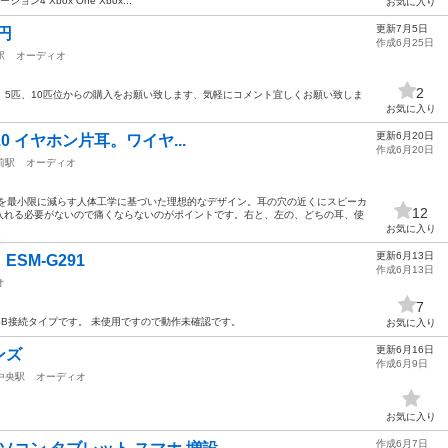
4 Xbox One Xbox...
お気に入り
更新7月5日
円
作成6月25日
駅
オーディオ
2
円、5匹、10匹位からの購入をお願い致します、気軽にコメント宜しくお願い致しま
お気に入り
更新6月20日
 5.0 イヤホン片耳。ワイヤ...
作成6月20日
前駅
オーディオ
担を最小限に減らす人体工学に基づいた理想的なデザイン。耳の穴の近くにスピーカ
12
入れる必要がないので痛くならないのがポイントです。右と、左の、どちの耳、使
お気に入り
更新6月13日
SM-G291
作成6月13日
オ
7
SB接続タイプです。 未使用ですので動作未確認です。
お気に入り
更新6月16日
ンズ
作成6月9日
中央駅
オーディオ
お気に入り
作成6月7日