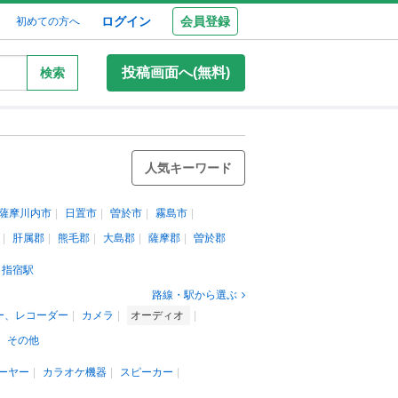
ログイン
会員登録
初めての方へ
投稿画面へ(無料)
検索
人気キーワード
薩摩川内市
日置市
曽於市
霧島市
肝属郡
熊毛郡
大島郡
薩摩郡
曽於郡
指宿駅
路線・駅から選ぶ
ー、レコーダー
カメラ
オーディオ
その他
ーヤー
カラオケ機器
スピーカー