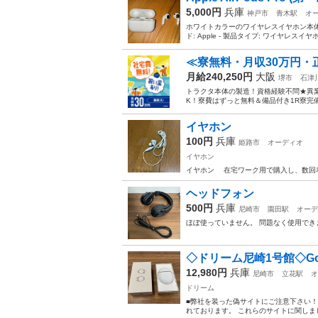
5,000円
兵庫
神戸市
青木駅
オ
ホワイトカラーのワイヤレスイヤホン本体
ド: Apple - 製品タイプ: ワイヤレスイヤホ
≪寮無料・月収30万円・
月給240,250円
大阪
堺市
石津
トラクタ本体の製造！資格経験不問★異
K！寮費はずっと無料＆備品付き1R寮完
イヤホン
100円
兵庫
姫路市
オーディオ
イヤホン
イヤホン 在宅ワーク用で購入し、数回着
ヘッドフォン
500円
兵庫
尼崎市
園田駅
オーデ
ほぼ使っていません。 問題なく使用できま
◇ドリーム尼崎1号館◇Google 
12,980円
兵庫
尼崎市
立花駅
オ
ドリーム
■弊社を装った偽サイトにご注意下さい
れております。 これらのサイトに関しま