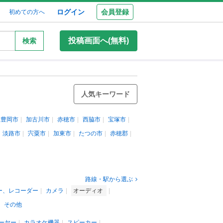
ログイン
会員登録
初めての方へ
投稿画面へ(無料)
検索
人気キーワード
豊岡市
加古川市
赤穂市
西脇市
宝塚市
淡路市
宍粟市
加東市
たつの市
赤穂郡
路線・駅から選ぶ
ー、レコーダー
カメラ
オーディオ
その他
ーヤー
カラオケ機器
スピーカー