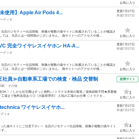
お気に入り
更新7月27日
Apple Air Pods 4...
作成7月27日
ーディオ
！ 当店のジモティー出品情報、画像が複数の偽サイトに転載されていることが確認さ
しては、当店とは一切関係がございません。 偽サイトへのアクセスや個...
お気に入り
更新7月27日
C 完全ワイヤレスイヤホン HA-A...
作成7月27日
ーディオ
！ 当店のジモティー出品情報、画像が複数の偽サイトに転載されていることが確認さ
しては、当店とは一切関係がございません。 偽サイトへのアクセスや個...
お気に入り
正社員≫自動車系工場での検査・検品 交替制
提携サイト
川駅
その他
居OK！／しかも社宅費はずっと無料♪／トラクタ本体の製造／資格経験不問★異業種
1
工場まで無料送迎あり◎《大阪府堺市》 人気の工場のお仕事 ◇トラクタ...
お気に入り
更新7月27日
echnica ワイヤレスイヤホ...
作成7月27日
ーディオ
4
----------------- ■弊社を装った偽サイトにご注意下さい！ 当店のジモティー出品情報、画像が複数の偽サイト
...
お気に入り
更新7月26日