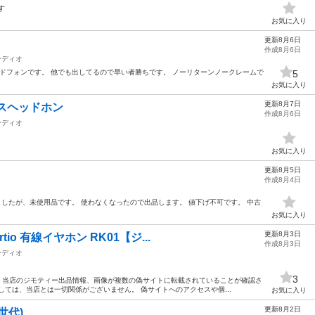
す
お気に入り
更新8月6日
作成8月6日
ーディオ
ヘッドフォンです。 他でも出してるので早い者勝ちです。 ノーリターンノークレームで
5
お気に入り
更新8月7日
スヘッドホン
作成8月6日
ーディオ
お気に入り
更新8月5日
作成8月4日
ましたが、未使用品です。 使わなくなったので出品します。 値下げ不可です。 中古
お気に入り
更新8月3日
io 有線イヤホン RK01【ジ...
作成8月3日
ーディオ
3
！ 当店のジモティー出品情報、画像が複数の偽サイトに転載されていることが確認さ
しては、当店とは一切関係がございません。 偽サイトへのアクセスや個...
お気に入り
更新8月2日
一世代)