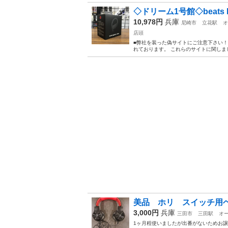
◇ドリーム1号館◇beats PO
10,978円
兵庫
尼崎市
立花駅
オ
店頭
■弊社を装った偽サイトにご注意下さい
れております。 これらのサイトに関しま
美品 ホリ スイッチ用
3,000円
兵庫
三田市
三田駅
オ
1ヶ月程使いましたが出番がないためお