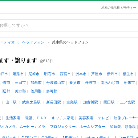
地元の掲示板 ジモティー
オーディオ
ヘッドフォン
兵庫県のヘッドフォン
ます・譲ります
全813件
神戸市
姫路市
尼崎市
明石市
西宮市
洲本市
芦屋市
伊丹市
相生市
小野市
三田市
加西市
丹波篠山市
養父市
丹波市
南あわじ市
朝来市
川辺郡
美方郡
佐用郡
多可郡
山下駅
武庫之荘駅
新長田駅
宝殿駅
加古川駅
園田駅
三ノ宮駅
電
生活家電
電話、ＦＡＸ
キッチン家電
美容家電
テレビ
映像プレーヤ
デオカメラ、ムービーカメラ
プロジェクター、ホームシアター
望遠鏡、顕微鏡
ラジカセ
AVアンプ
CDデッキ
MDデッキ
カセットデッキ
レコードプレ