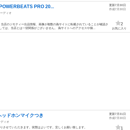
更新7月30日
WERBEATS PRO 20...
作成7月30日
ーディオ
2
！ 当店のジモティー出品情報、画像が複数の偽サイトに転載されていることが確認さ
しては、当店とは一切関係がございません。 偽サイトへのアクセスや個...
お気に入り
更新7月31日
ヘッドホンマイクつき
作成7月30日
ーディオ
譲りさせていただきます。状態はよいです。宜しくお願い致します。
1