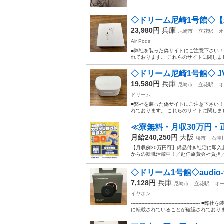
◇ドリーム尼崎1号館◇【未使用】
23,980円
兵庫
尼崎市
立花駅
オ
Air Pods
■弊社を装った偽サイトにご注意下さい
れております。 これらのサイトに関しま
◇ドリーム尼崎1号館◇ JV
19,580円
兵庫
尼崎市
立花駅
オ
ドリーム
■弊社を装った偽サイトにご注意下さい
れております。 これらのサイトに関しま
≪寮無料・月収30万円・
月給240,250円
大阪
堺市
石津
【月収例30万円可】備品付き社宅に即入
からの転職活躍中！／赴任旅費会社負担／
◇ドリーム1号館◇audio-t
7,128円
兵庫
尼崎市
立花駅
オ
イヤホン
-----------------------------
に転載されていることが確認されております