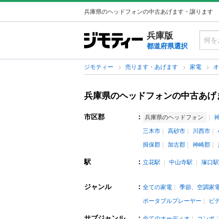
兵庫県のヘッドフォンの中古あげます・譲ります
兵庫版
都道府県選択
ジモティー
売ります・あげます
家電
兵庫県のヘッドフォンの中古あげ
市区郡
：
兵庫県のヘッドフォン
三木市
高砂市
川西市
揖保郡
加古郡
神崎郡
駅
：
立花駅
中山寺駅
塚口駅
ジャンル
：
全ての家電
季節、空調家
ポータブルプレーヤー
ビ
サブジャンル
：
全てのオーディオ
コンポ