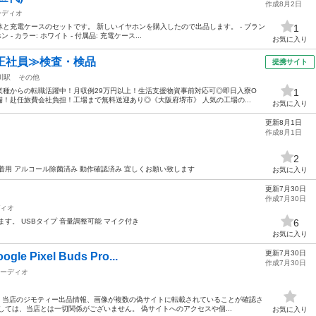
作成8月2日
ーディオ
と充電ケースのセットです。 新しいイヤホンを購入したので出品します。 - ブラン
1
ン - カラー: ホワイト - 付属品: 充電ケース...
お気に入り
正社員≫検査・検品
提携サイト
川駅
その他
業種からの転職活躍中！月収例29万円以上！生活支援物資事前対応可◎即日入寮O
1
備！赴任旅費会社負担！工場まで無料送迎あり◎《大阪府堺市》 人気の工場の...
お気に入り
更新8月1日
作成8月1日
2
用 アルコール除菌済み 動作確認済み 宜しくお願い致します
お気に入り
更新7月30日
作成7月30日
ィオ
す。 USBタイプ 音量調整可能 マイク付き
6
お気に入り
更新7月30日
Pixel Buds Pro...
作成7月30日
ーディオ
！ 当店のジモティー出品情報、画像が複数の偽サイトに転載されていることが確認さ
しては、当店とは一切関係がございません。 偽サイトへのアクセスや個...
お気に入り