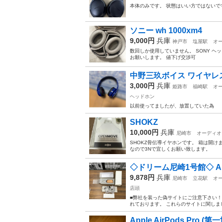
本体のみです。 状態はいい方ではないで
ソニー wh 1000xm4
9,000円
兵庫
神戸市
塩屋駅
オ
数回しか使用していません。 SONY 
お願いします。 値下げ交渉可
中野三玖ボイス ワイヤレ
3,000円
兵庫
姫路市
福崎駅
オ
ヘッドホン
以前使ってましたが、放置していた為
SHOKZ
10,000円
兵庫
尼崎市
オーディオ
SHOKZ骨伝導イヤホンです。 箱は開け
なので3Nで宜しくお願い致します。
◇ドリーム尼崎1号館◇ Art
9,878円
兵庫
尼崎市
立花駅
オ
店頭
■弊社を装った偽サイトにご注意下さい
れております。 これらのサイトに関しま
Apple AirPods Pro (第