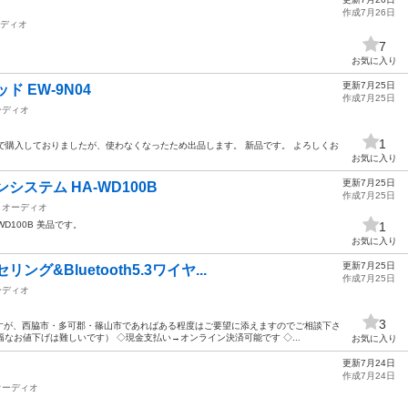
作成7月26日
ディオ
7
お気に入り
更新7月25日
 EW-9N04
作成7月25日
ーディオ
1
備で購入しておりましたが、使わなくなったため出品します。 新品です。 よろしくお
お気に入り
更新7月25日
システム HA-WD100B
作成7月25日
オーディオ
WD100B 美品です。
1
お気に入り
更新7月25日
グ&Bluetooth5.3ワイヤ...
作成7月25日
ーディオ
3
すが、西脇市・多可郡・篠山市であればある程度はご要望に添えますのでご相談下さ
なお値下げは難しいです） ◇現金支払い→オンライン決済可能です ◇...
お気に入り
更新7月24日
作成7月24日
オーディオ