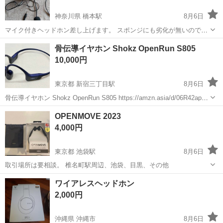
神奈川県 橋本駅
8月6日
マイク付きヘッドホン差し上げます。 スポンジにも劣化が無いのでま
だ使えると思います。 動作確認していまさん。
神奈川
相模原市
橋本駅
オーディオ
骨伝導イヤホン Shokz OpenRun S805
10,000円
東京都 新宿三丁目駅
8月6日
骨伝導イヤホン Shokz OpenRun S805 https://amzn.asia/d/06R42apR
2024年9月末に発売された USB-C充電タイプです。 2025年1月に購入
東京
新宿区
新宿三丁目駅
オーディオ
OPENMOVE 2023
して、約1年間ちょこちょこ使...
4,000円
東京都 池袋駅
8月6日
取引場所は要相談。 椎名町駅周辺、池袋、目黒、その他
東京
豊島区
池袋駅
オーディオ
ワイアレスヘッドホン
2,000円
沖縄県 沖縄市
8月6日