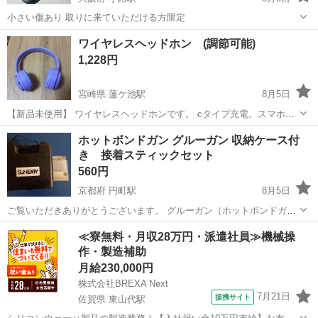
小さい傷あり 取りに来ていただける方限定
大阪
大阪市
小路駅
オーディオ
Soundcore
ワイヤレスヘッドホン (調節可能)
1,228円
宮崎県 蓮ケ池駅
8月5日
【新品未使用】 ワイヤレスヘッドホンです。 cタイプ充電。スマホと
の有線接続も可能、SDカード差し込み口あり。 写真の通り全ての調
宮崎
宮崎市
蓮ケ池駅
オーディオ
ヘッドホン
ホットボンドガン グルーガン 収納ケース付
節、操作をヘッドホンについてるボタンで行えます。 宜しくお願いし
き 接着スティックセット
ます
560円
京都府 円町駅
8月5日
ご覧いただきありがとうございます。 グルーガン（ホットボンドガ
ン）本体、専用収納ハードケース、未使用の接着スティック一式のセ
京都
京都市
円町駅
オーディオ
≪寮無料・月収28万円・派遣社員≫機械操
ットです。 DIY・小物修理・手芸工作などに便利です。 動作確認済み
作・製造補助
です。 京都中京区にて直接手...
月給230,000円
株式会社BREXA Next
7月21日
提携サイト
佐賀県 東山代駅