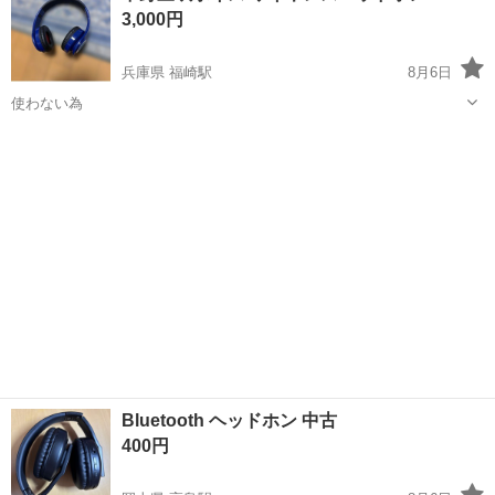
3,000円
工場のお仕事 ◇コネクタ製造工...
兵庫県 福崎駅
8月6日
使わない為
兵庫
姫路市
福崎駅
オーディオ
ヘッドホン
Bluetooth ヘッドホン 中古
400円