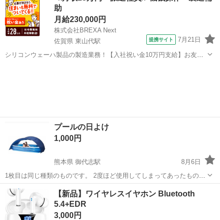
助
月給230,000円
株式会社BREXA Next
7月21日
提携サイト
佐賀県 東山代駅
シリコンウェーハ製品の製造業務！【入社祝い金10万円支給】お友達
やカップルとの応募OK◎年間休日129日＆休出なしでプライベート充
佐賀
伊万里市
東山代駅
その他
実♪業務はクリーンルームで快適作業◎自社正社員登用制度あり★1食
300円～の格安食堂あり！《佐...
プールの日よけ
1,000円
熊本県 御代志駅
8月6日
1枚目は同じ種類のものです。 2度ほど使用してしまってあったもので
す。
熊本
熊本市
御代志駅
オーディオ
【新品】ワイヤレスイヤホン Bluetooth
5.4+EDR
3,000円