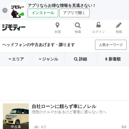
アプリならお得な情報を見逃さない！
インストール
アプリで開く
全国
検索
ログイン
投稿
ヘッドフォンの中古あげます・譲ります
人気キーワード
エリア
ジャンル
詳細
新着順
自社ローンに頼らず車にノレル
理想のクルマがあるけど審査に通らない方へ
Ad
（株）ICT