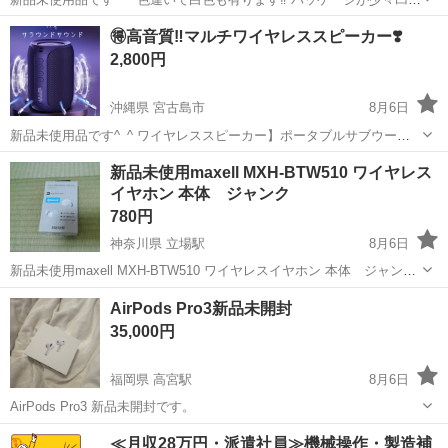
でいるので格安出品です😊 ワイヤレスヘッドホンですが有線でのご使
沖縄
宮古島市
オーディオ
ヘッドホン
🉐高音質‼️マルチワイヤレススピーカー❣️
用も可能です！ 折り畳みタイプでコンパクト収納、39ルミナスワイヤ
2,800円
レスヘッドホンプ...
沖縄県 宮古島市
8月6日
新品未使用品です^_^ ワイヤレススピーカー】ポータブルサブウーフ
ァー、アウトドア用、ワイヤレスサウンドシステム、デュアルペアリ
沖縄
宮古島市
オーディオ
ワイヤレススピーカー
新品未使用maxell MXH-BTW510 ワイヤレス
ング機能、3600mAhバッテリーで12時間の大音量ステレオ再生、パワ
イヤホン 本体 ジャンク
フルな低音。充電ケーブ...
780円
神奈川県 立場駅
8月6日
新品未使用maxell MXH-BTW510 ワイヤレスイヤホン 本体 ジャンク
です。主人に買ってもらいましたが数カ月使っていなかったのです
神奈川
横浜市
立場駅
オーディオ
AirPods Pro3新品未開封
が、使ってみようと思って充電をしましたが、使えず断念しました。
35,000円
新品だったのでマクセル...
福岡県 高宮駅
8月6日
AirPods Pro3 新品未開封です。
福岡
福岡市
高宮駅
オーディオ
AirPods Pro
≪月収28万円・派遣社員≫機械操作・製造補