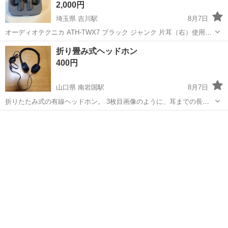
2,000円
埼玉県 吉川駅
8月7日
オーディオテクニカ ATH-TWX7 ブラック ジャンク 片耳（右）使用可
ケース付き 価格 2,500円（値下げ相談可） 本文 オーディオテクニカの
埼玉
吉川市
吉川駅
オーディオ
オーディオテクニカ
折り畳み式ヘッドホン
完全ワイヤレスイヤホン「ATH-TWX7」です。 【状態】 ・充電ケ...
400円
山口県 南岩国駅
8月7日
折りたたみ式の有線ヘッドホン。 3枚目画像のように、耳までの長さ
調整できます。 比較的綺麗と思いますが、中古にご理解ある方お願い
山口
岩国市
南岩国駅
オーディオ
いたします。