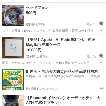
ヘッドフォン
500円
福岡県 松崎駅
8月7日
スマホを変えて使わなくなりました 動作確認済み 延長コード付き 破
けも無しです 取りに来てくださる方へ
福岡
小郡市
松崎駅
オーディオ
延長コード
【美品】Apple AirPods第3世代 純正
MagSafe充電ケース
10,000円
岩手県 上盛岡駅
8月7日
閲覧いただきありがとうございます。 当初は通常ケースで使用してい
ましたが MagSafe充電ケースを別途購入しております。 お気持ち
岩手
盛岡市
上盛岡駅
オーディオ
町内会・自治会の防災用品が全品送料無料
値下げ対応いたします！ 使用頻度は多くない為に、比較的キレイで
町内会・自治会の防災用品が全品送料無料！「防災備蓄
す。 （新品ではない...
用品ドットコム」
Ad
株式会社ドリームデッサン
【Bluetoothイヤホン】オーディオテクニカ
ATH-TWX7 ブラック …