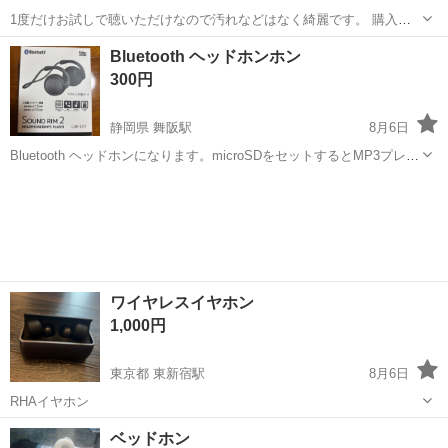
1度だけお試しで聴いただけなので汚れなどはなく綺麗です。 購入後
の返品は受け付けません。 受け渡し場所は泡瀬周辺でよろしくお願い
沖縄
沖縄市
オーディオ
Bluetooth ヘッドホンホン
します🙇‍♀️
300円
静岡県 舞阪駅
8月6日
Bluetooth ヘッドホンになります。microSDをセットするとMP3プレイ
ヤーにもなります。
静岡
浜松市
舞阪駅
オーディオ
ワイヤレスイヤホン
1,000円
東京都 東新宿駅
8月6日
RHAイヤホン
東京
新宿区
東新宿駅
オーディオ
イヤホン
ベッドホン