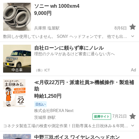
ています。 あくまで中古品になる為、神経質な方のご購入はお控え下
大阪
大阪市
新今宮駅
オーディオ
ソニー wh 1000xm4
さい。 すり替え防止の為、返品返金不可になります。
9,000円
兵庫県 塩屋駅
8月6日
数回しか使用していません。 SONY ヘッドフォンです。 他でも出し
てるので早い者勝ちです。 ノーリターンノークレームでお願いしま
兵庫
神戸市
塩屋駅
オーディオ
自社ローンに頼らず車にノレル
す。 値下げ交渉可
理想のクルマがあるけど審査に通らない方へ
Ad
（株）ICT
≪月収22万円・派遣社員≫機械操作・製造補
助
時給1,250円
日払い
株式会社BREXA Next
7月21日
提携サイト
茨城県 静駅
コネクタ製造工場の検査や測定作業！日勤専属＆土日祝休み＆年間休
日128日★クリーンルーム内作業★マイカー通勤OK＆無料駐車場あり
茨城
常陸大宮市
静駅
その他
中野三玖ボイス ワイヤレスヘッドホン
★就業先食堂利用可！日払い制度あり！《茨城県常陸大宮市》 人気の