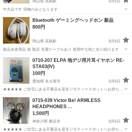
岡山県 高島駅
8月6日
中古品です 現物のみとなります
岡山
岡山市
高島駅
オーディオ
ヘッドホン
Bluetooth ゲーミングヘッドホン 新品
800円
岡山県 高島駅
8月6日
新品未使用品 箱 取説 充電ケーブルあり 使用中七色に光り続けます
岡山
岡山市
高島駅
オーディオ
0710-207 ELPA 地デジ用片耳イヤホン RE-
STA03(IV)
100円
愛知県 名古屋市
8月6日
★★★★★ ご自宅にある不要品を是非ジモティースポットへお持ち込
みしませんか？ 家電、趣味・スポーツ・レジャー用品、こども用品、
愛知
名古屋市
オーディオ
イヤホン
0715-039 Victor Be! ARMLESS
衣料服飾品、生活雑貨、家具、本、CD・DVDなどが無料でまとめて持
HEADPHONES …
ち込めます！ ※詳細はこ...
1,500円
神奈川県 横浜市
8月6日
★★★★★ ご自宅にある不要品を是非ジモティースポットへお持ち込