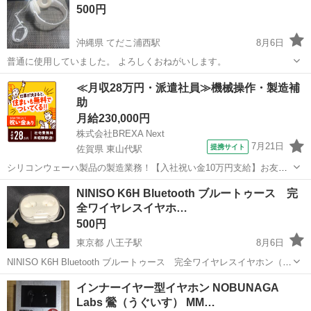
500円
沖縄県 てだこ浦西駅
8月6日
普通に使用していました。 よろしくおねがいします。
沖縄
中頭郡
てだこ浦西駅
オーディオ
≪月収28万円・派遣社員≫機械操作・製造補
助
月給230,000円
株式会社BREXA Next
7月21日
提携サイト
佐賀県 東山代駅
シリコンウェーハ製品の製造業務！【入社祝い金10万円支給】お友達
やカップルとの応募OK◎年間休日129日＆休出なしでプライベート充
佐賀
伊万里市
東山代駅
その他
NINISO K6H Bluetooth ブルートゥース 完
実♪業務はクリーンルームで快適作業◎自社正社員登用制度あり★1食
全ワイヤレスイヤホ…
300円～の格安食堂あり！《佐...
500円
東京都 八王子駅
8月6日
NINISO K6H Bluetooth ブルートゥース 完全ワイヤレスイヤホン（中
国版） 片耳づつの使用や出先でのケース充電も可 動作確認済み中古品
東京
八王子市
八王子駅
オーディオ
イヤホン
インナーイヤー型イヤホン NOBUNAGA
です。 知人からの処分委託品です。 複数回チェックしてみました...
Labs 鶯（うぐいす） MM…