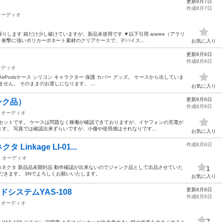
更新8月7日
作成8月7日
オーディオ
します 箱だけ少し破けていますが、新品未使用です ▼以下引用 araree（アラリ
は、衝撃に強いポリカーボネート素材のクリアケースで、デバイス...
お気に入り
更新8月6日
作成8月6日
ーディオ
ンズ AirPodsケース シリコン キャラクター 保護 カバー グッズ。 ケースから出していま
せん。 そのままのお渡しになります。 ...
お気に入り
更新8月6日
ンク品）
作成8月6日
オーディオ
ケースのセットです。 ケースは問題なく稼働が確認できておりますが、イヤフォンの充電が
す。 写真では確認出来ずらいですが、小傷や使用感はそれなりです...
お気に入り
作成8月6日
Linkage LI-01...
オーディオ
コン Dockコネクタ 新品品未開封品 動作確認が出来ないのでジャンク品として出品させていた
1
だきます。 3Nでよろしくお願いいたします。
お気に入り
更新8月6日
ドシステムYAS-108
作成8月6日
オーディオ
7