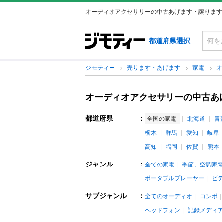
オーディオアクセサリーの中古あげます・譲ります
都道府県選択
ジモティー
売ります・あげます
家電
オーディオアクセサリーの中古あ
都道府県
：
全国の家電
北海道
青
栃木
群馬
愛知
岐阜
高知
福岡
佐賀
熊本
ジャンル
：
全ての家電
季節、空調家
ポータブルプレーヤー
ビ
サブジャンル
：
全てのオーディオ
コンポ
ヘッドフォン
記録メディ