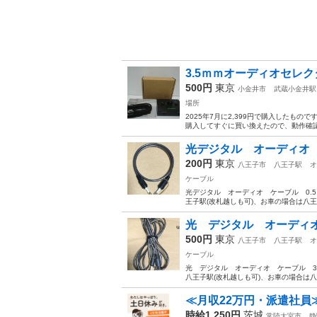
3.5ｍｍオーディオセレク
500円
東京
小金井市
武蔵小金井駅
場所
2025年7月に2,399円で購入したも
購入してすぐに買い換えたので、動作確認
光デジタル オーディオ 
200円
東京
八王子市
八王子駅
オ
ケーブル
光デジタル オーディオ ケーブル 0.
王子駅(改札越しも可)、お車の場合は八
光 デジタル オーディ
500円
東京
八王子市
八王子駅
オ
ケーブル
光 デジタル オーディオ ケーブル 3
八王子駅(改札越しも可)、お車の場合は
≪月収22万円・派遣社員
時給1,250円
茨城
常陸大宮市
静