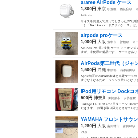
araree AirPods ケース
1,800円
東京
杉並区
西荻窪駅
AirPods
サイズを間違えて買ってしまったのでお譲り
ー）「Nu：kin ハードクリアケース」
airpods proケース
1,000円
大阪
豊中市
曽根駅
オ
AirPods Pro 第2世代 ケース ミニオ
すが、未使用の備品です。 ケースはありま
AirPods第二世代（ジャ
1,500円
沖縄
中頭郡
浦添前田駅
Apple純正のAirPods本体と充電
すぐなくなるため、ジャンク扱いとなりま
iPod用リモコン Dockコネクタ 
500円
神奈川
伊勢原市
伊勢原駅
Linkage LI-01RM iPod用リモ
だきます。 お引き取り限定とさせていた
YAMAHA フロントサウン
1,280円
大阪
富田林市
富田林駅
YAS