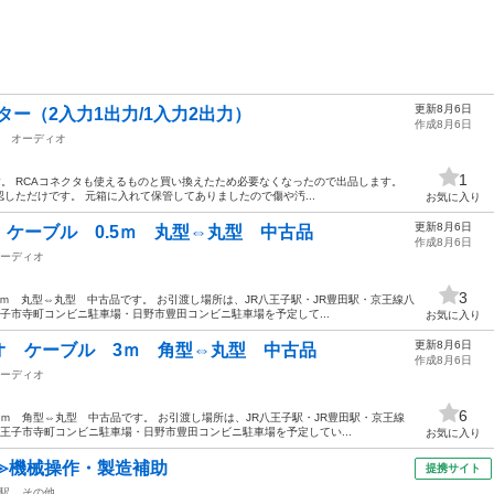
更新8月6日
ター（2入力1出力/1入力2出力）
作成8月6日
オーディオ
1
のです。 RCAコネクタも使えるものと買い換えたため必要なくなったので出品します。
しただけです。 元箱に入れて保管してありましたので傷や汚...
お気に入り
更新8月6日
ケーブル 0.5ｍ 丸型⇔丸型 中古品
作成8月6日
ーディオ
3
5ｍ 丸型⇔丸型 中古品です。 お引渡し場所は、JR八王子駅・JR豊田駅・京王線八
王子市寺町コンビニ駐車場・日野市豊田コンビニ駐車場を予定して...
お気に入り
更新8月6日
オ ケーブル 3ｍ 角型⇔丸型 中古品
作成8月6日
ーディオ
6
ｍ 角型⇔丸型 中古品です。 お引渡し場所は、JR八王子駅・JR豊田駅・京王線
八王子市寺町コンビニ駐車場・日野市豊田コンビニ駐車場を予定してい...
お気に入り
≫機械操作・製造補助
提携サイト
駅
その他