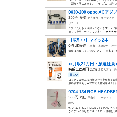
ジャンク扱い YAMAHA サウンドシステ
割れて聞こえます。 その為、格安での
0630-209 oppo ACアダプタ
300円
愛知
名古屋市
オーディオ
リユース
ご覧いただき有り難うございます。 名古
るものをリユースしています。 ★★★★★
【取引中】マイク2本
0円
北海道
札幌市
上野幌駅
オー
状態は写真にてご確認下さい。 自宅ま
≪月収22万円・派遣社員
時給1,250円
茨城
常陸大宮市
静
日払い
コネクタ製造工場の検査や測定作業！日勤
無料駐車場あり★就業先食堂利用可！日払
0704-134 RGB HEADS
500円
岡山
岡山市
オーディオ
現地
0704-134 RGB HEADSET STA
きれない汚れなどございます ・詳細は現地