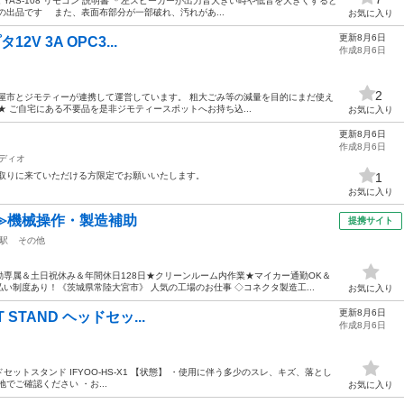
ム YAS-108 リモコン 説明書 ＊左スピーカーが出力音大きい時や低音を大きくすると
出品です また、表面布部分が一部破れ、汚れがあ...
お気に入り
更新8月6日
12V 3A OPC3...
作成8月6日
2
屋市とジモティーが連携して運営しています。 粗⼤ごみ等の減量を⽬的にまだ使え
 ご自宅にある不要品を是非ジモティースポットへお持ち込...
お気に入り
更新8月6日
作成8月6日
ディオ
で取りに来ていただける方限定でお願いいたします。
1
お気に入り
≫機械操作・製造補助
提携サイト
駅
その他
専属＆土日祝休み＆年間休日128日★クリーンルーム内作業★マイカー通勤OK＆
い制度あり！《茨城県常陸大宮市》 人気の工場のお仕事 ◇コネクタ製造工...
お気に入り
更新8月6日
ET STAND ヘッドセッ...
作成8月6日
ND ヘッドセットスタンド IFYOO-HS-X1 【状態】 ・使用に伴う多少のスレ、キズ、落とし
でご確認ください ・お...
お気に入り