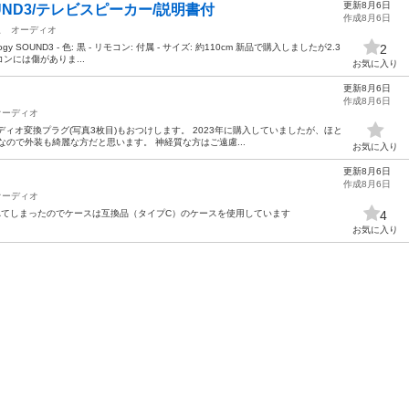
更新8月6日
OUND3/テレビスピーカー/説明書付
作成8月6日
駅
オーディオ
ogy SOUND3 - 色: 黒 - リモコン: 付属 - サイズ: 約110cm 新品で購入しましたが2.3
2
には傷がありま...
お気に入り
更新8月6日
作成8月6日
オーディオ
オーディオ変換プラグ(写真3枚目)もおつけします。 2023年に購入していましたが、ほと
ので外装も綺麗な方だと思います。 神経質な方はご遠慮...
お気に入り
更新8月6日
作成8月6日
オーディオ
スが壊れてしまったのでケースは互換品（タイプC）のケースを使用しています
4
お気に入り