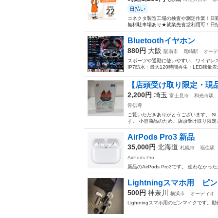
日払い
コネクタ製造工場の検査や測定作業！日勤
無料駐車場あり★就業先食堂利用可！日払
Bluetoothイヤホン
880円
大阪
阪南市
尾崎駅
オーデ
スポーツや通勤に使いやすい、ワイヤレスイヤ
IP7防水・最大120時間再生・LED残量
【店頭受け取り限定・現品1点
2,200円
埼玉
富士見市
和光市駅
骨伝導
ご覧いただきありがとうございます。 SLU
す。 小型商品のため、店頭受け取り限定と
AirPods Pro3 新品
35,000円
北海道
札幌市
福住駅
AirPods Pro
新品のAirPods Pro3です。 使わなか
Lightningスマホ用 ピ
500円
神奈川
横浜市
オーディオ
Lightningスマホ用のピンマイクで