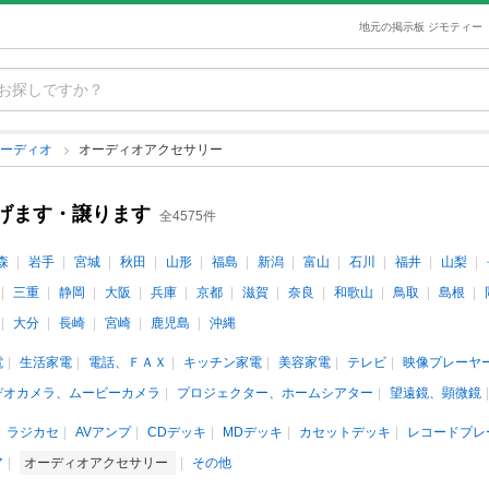
地元の掲示板 ジモティー
オーディオ
オーディオアクセサリー
げます・譲ります
全4575件
森
岩手
宮城
秋田
山形
福島
新潟
富山
石川
福井
山梨
三重
静岡
大阪
兵庫
京都
滋賀
奈良
和歌山
鳥取
島根
大分
長崎
宮崎
鹿児島
沖縄
電
生活家電
電話、ＦＡＸ
キッチン家電
美容家電
テレビ
映像プレーヤ
デオカメラ、ムービーカメラ
プロジェクター、ホームシアター
望遠鏡、顕微鏡
ラジカセ
AVアンプ
CDデッキ
MDデッキ
カセットデッキ
レコードプレ
ア
オーディオアクセサリー
その他