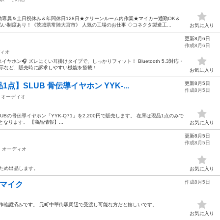
専属＆土日祝休み＆年間休日128日★クリーンルーム内作業★マイカー通勤OK＆
い制度あり！《茨城県常陸大宮市》 人気の工場のお仕事 ◇コネクタ製造工...
お気に入り
更新8月6日
作成8月6日
ィオ
ホン🎧 ズレにくい耳掛けタイプで、しっかりフィット！ Bluetooth 5.3対応・
表示など、販売時に訴求しやすい機能を搭載！ ...
お気に入り
更新8月5日
】SLUB 骨伝導イヤホン YYK-...
作成8月5日
オーディオ
Bの骨伝導イヤホン「YYK-Q71」を2,200円で販売します。 在庫は現品1点のみで
なります。 【商品情報】...
お気に入り
更新8月5日
作成8月5日
オーディオ
ったため出品します。
お気に入り
作成8月5日
ンマイク
す。動作確認済みです。 元町中華街駅周辺で受渡し可能な方だと嬉しいです。
お気に入り