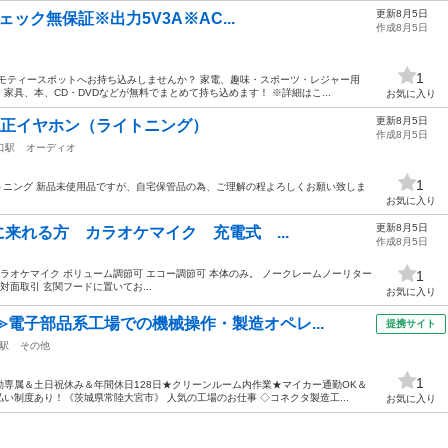
更新8月5日
チェック無保証※出力5V3A※AC...
作成8月5日
1
モティースポットへお持ち込みしませんか？ 家電、趣味・スポーツ・レジャー用
具、本、CD・DVDなどが無料でまとめて持ち込めます！ ※詳細はこ...
お気に入り
更新8月5日
 純正イヤホン（ライトニング）
作成8月5日
口駅
オーディオ
1
品 ライトニング 新品未使用品ですが、自宅保管品の為、ご理解の程よろしくお願い致しま
お気に入り
更新8月5日
りに来れる方 カラオケマイク 充電式 ...
作成8月5日
ラオケマイク ボリューム調節可 エコー調節可 本体のみ。 ノークレームノーリター
1
対面取引 玄関フードに置いてお...
お気に入り
≫電子部品系工場での機械操作・製造オペレ...
提携サイト
駅
その他
1
専属＆土日祝休み＆年間休日128日★クリーンルーム内作業★マイカー通勤OK＆
い制度あり！《茨城県常陸大宮市》 人気の工場のお仕事 ◇コネクタ製造工...
お気に入り