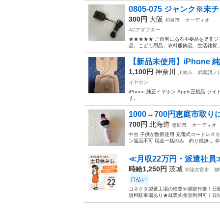
0805-075 ジャンク※未
300円
大阪
和泉市
オーディオ
ACアダプター
★★★★★ ご自宅にある不要品を是非ジ
品、こども用品、衣料服飾品、生活雑貨、家
【新品未使用】iPhone
1,100円
神奈川
川崎市
武蔵溝ノ
イヤホン
iPhone 純正イヤホン Apple正規
す。
1000→700円恵庭市取
700円
北海道
恵庭市
オーディオ
中古 子供が数回使用 充電式コードレスカ
ン返品不可 現金一括のみ 釣り銭無し 非
≪月収22万円・派遣社員
時給1,250円
茨城
常陸大宮市
静
日払い
コネクタ製造工場の検査や測定作業！日勤
無料駐車場あり★就業先食堂利用可！日払