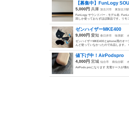
【募集中】FunLogy S
5,000円
兵庫
加古川市
東加古川
FunLogy サウンドバー - モデル名: FunL
回しか使っておらずほぼ新品です。リモコン
ゼンハイザーMKE400
9,000円
愛知
春日井市
味美駅
ゼンハイザーMKE400とiphone用の
んど使っていなかったので出品します。 な
値下げ中！AirPodspro
4,000円
宮城
仙台市
南仙台駅
AirPods proになります 充電ケー