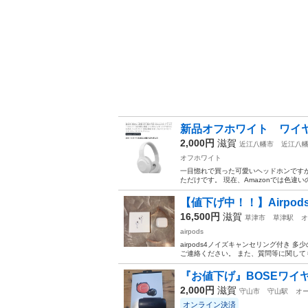
新品オフホワイト ワイ
2,000円
滋賀
近江八幡市
近江八
オフホワイト
一目惚れで買った可愛いヘッドホンですが、
ただけです。 現在、Amazonでは色違
【値下げ中！！】Airpo
16,500円
滋賀
草津市
草津駅
オ
airpods
airpods4ノイズキャンセリング付き
ご連絡ください。 また、質問等に関しても
『お値下げ』BOSEワイ
2,000円
滋賀
守山市
守山駅
オ
オンライン決済