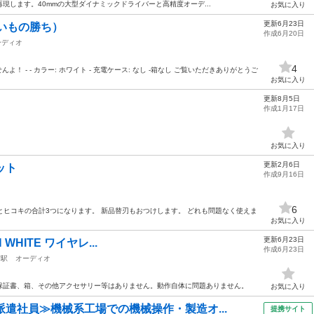
現します。40mmの大型ダイナミックドライバーと高精度オーデ...
お気に入り
更新6月23日
いもの勝ち）
作成6月20日
ーディオ
4
んよ！ - - カラー: ホワイト - 充電ケース: なし -箱なし ご覧いただきありがとうご
お気に入り
更新8月5日
作成1月17日
オ
お気に入り
更新2月6日
ット
作成9月16日
6
つとヒコキの合計3つになります。 新品替刃もおつけします。 どれも問題なく使えま
お気に入り
更新6月23日
H WHITE ワイヤレ...
作成6月23日
前駅
オーディオ
保証書、箱、その他アクセサリー等はありません。動作自体に問題ありません。
お気に入り
派遣社員≫機械系工場での機械操作・製造オ...
提携サイト