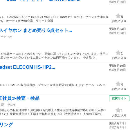
作成6月25日
5
ANWA SUPPLY HeadSet MM-HSUSB16SV 取引場所は、ブランチ大津京周
C オーディオ web会議 リモート会議
お気に入り
更新6月24日
スイヤホン まとめ売り 6点セット...
作成6月23日
オーディオ
1
ンおよび充電ケースのまとめ売りです。画像に写っているものが全てとなります。使用に
枚目のケースが空いている以外のイヤホンは両耳揃っています。 中古品で...
お気に入り
更新6月19日
t ELECOM HS-HP2...
作成6月19日
4
COM HS-HP22TBK 取引場所は、ブランチ大津京周辺でお願いします ゲーム パソコ
お気に入り
正社員≫検査・検品
提携サイト
川駅
その他
業種からの転職活躍中！月収例29万円以上！生活支援物資事前対応可◎即日入寮O
1
備！赴任旅費会社負担！工場まで無料送迎あり◎《大阪府堺市》 人気の工場の...
お気に入り
更新6月21日
セリング
作成5月21日