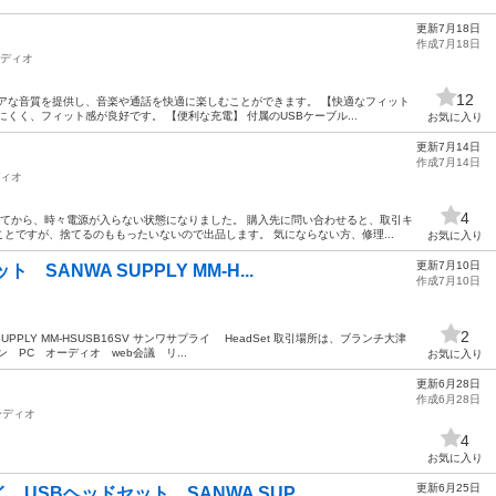
更新7月18日
作成7月18日
ディオ
12
アな音質を提供し、音楽や通話を快適に楽しむことができます。 【快適なフィット
くく、フィット感が良好です。 【便利な充電】 付属のUSBケーブル...
お気に入り
更新7月14日
h
作成7月14日
ィオ
4
してから、時々電源が入らない状態になりました。 購入先に問い合わせると、取引キ
とですが、捨てるのももったいないので出品します。 気にならない方、修理...
お気に入り
更新7月10日
SANWA SUPPLY MM-H...
作成7月10日
2
PPLY MM-HSUSB16SV サンワサプライ HeadSet 取引場所は、ブランチ大津
 PC オーディオ web会議 リ...
お気に入り
更新6月28日
作成6月28日
ーディオ
4
お気に入り
更新6月25日
SBヘッドセット SANWA SUP...