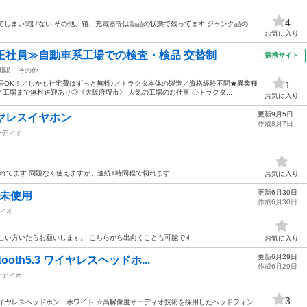
4
してしまい聞けない その他、箱、充電器等は新品の状態で残ってます ジャンク品の
お気に入り
正社員≫自動車系工場での検査・検品 交替制
提携サイト
川駅
その他
居OK！／しかも社宅費はずっと無料♪／トラクタ本体の製造／資格経験不問★異業種
1
工場まで無料送迎あり◎《大阪府堺市》 人気の工場のお仕事 ◇トラクタ...
お気に入り
更新9月5日
イヤレスイヤホン
作成8月7日
ーディオ
潰れてます 問題なく使えますが、連続1時間程で切れます
お気に入り
更新6月30日
新品未使用
作成6月30日
ィオ
しい方いたらお願いします。 こちらから出向くことも可能です
お気に入り
更新6月29日
oth5.3 ワイヤレスヘッドホ...
作成6月29日
ーディオ
3
イヤレスヘッドホン ホワイト ☆高解像度オーディオ技術を採用したヘッドフォン