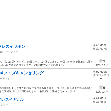
更新1月30日
ヤレスイヤホン
作成1月27日
幡駅
オーディオ
3
 私には扱いきれず… 綺麗なうちにお譲りします。 一度YouTubeを観るのに使っ
いの真っ白が販売されてますが、それの色違いと思われます。 こ...
お気に入り
更新2月10日
ds4 ノイズキャンセリング
作成11月13日
ーディオ
9
 多少の使用感はありますが動作等に問題はありません。 受け渡し場所変更の要望あれば
ご連絡頂ければご対応致します。 お気軽にご連絡ください。 受け...
お気に入り
更新9月5日
ヤレスイヤホン
作成9月5日
ーディオ