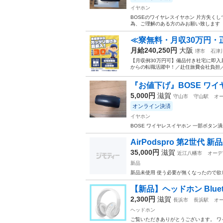
イヤホン
BOSEのワイヤレスイヤホン 片方失く
為、ご理解のある方のみお願い致します
≪寮無料・月収30万円・
月給240,250円
大阪
堺市
石津
【月収例30万円可】備品付き社宅に即入
からの転職活躍中！／赴任旅費会社負担／
『お値下げ』BOSE ワ
5,000円
滋賀
守山市
守山駅
オ
オンライン決済
イヤホン
BOSE ワイヤレスイヤホン 一部ボタン
AirPodspro 第2世代 
35,000円
滋賀
近江八幡市
オーデ
新品
新品未使用 使う必要が無くなったので欲
【新品】ヘッドホン Blueto
2,300円
滋賀
長浜市
長浜駅
オ
ヘッドホン
ご覧いただきありがとうございます。 ワ