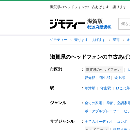
滋賀県のヘッドフォンの中古あげます・譲ります
滋賀版
都道府県選択
ジモティー
売ります・あげます
家電
滋賀県のヘッドフォンの中古あげ
市区郡
：
滋賀県のヘッドフォン
愛知郡
蒲生郡
犬上郡
駅
：
草津駅
守山駅
ひこね芹
ジャンル
：
全ての家電
季節、空調家
ポータブルプレーヤー
ビ
サブジャンル
：
全てのオーディオ
コンポ
ヘッドフォン
記録メデ