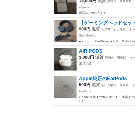
15,000円
滋賀
彦根市
鳥居本駅
airpods
保証2027年1月まで
【ゲーミングヘッドセット】Steel
900円
滋賀
大津市
石山寺駅
オー
SteelSeries
■メーカー SteelSeries ■シリーズ 
AIR PODS
3,000円
滋賀
野洲市
野洲駅
オ
左 方のみ
Apple純正のEarPods
500円
滋賀
近江八幡市
篠原駅
オ
EarPods
iPhone 有線イヤホン ホワイト 確
した