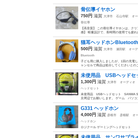
骨伝導イヤホン
750円
滋賀
大津市
石山寺駅
オー
骨伝導
【高音質】 この骨伝導イヤホンは、クリ
感】 軽量設計で、長時間の使用でも疲れに
猫耳ヘッドホンBluetoot
500円
滋賀
大津市
瀬田駅
オーデ
Bluetooth
子ども用に購入しましたが、1回の充電
ャンセルで商品は処分してくださいとのこ
未使用品 USBヘッドセット 
1,300円
滋賀
大津市
オーディオ
ヘッドセット
未使用品 USBヘッドセット SANWA SU
京周辺でお願いします。 ゲーム パソコン
G331 ヘッドホン
4,000円
滋賀
彦根市
彦根駅
オ
ヘッドホン
ロジクール ゲーミングヘッドセット
未使用品 サンワサプライ U