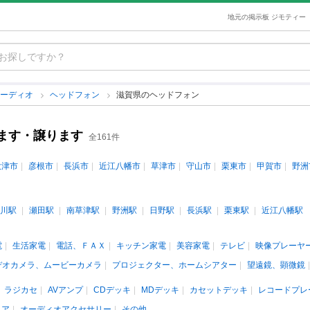
地元の掲示板 ジモティー
オーディオ
ヘッドフォン
滋賀県のヘッドフォン
ます・譲ります
全161件
大津市
彦根市
長浜市
近江八幡市
草津市
守山市
栗東市
甲賀市
野洲
川駅
瀬田駅
南草津駅
野洲駅
日野駅
長浜駅
栗東駅
近江八幡駅
電
生活家電
電話、ＦＡＸ
キッチン家電
美容家電
テレビ
映像プレーヤ
デオカメラ、ムービーカメラ
プロジェクター、ホームシアター
望遠鏡、顕微鏡
ラジカセ
AVアンプ
CDデッキ
MDデッキ
カセットデッキ
レコードプレ
ィア
オーディオアクセサリー
その他