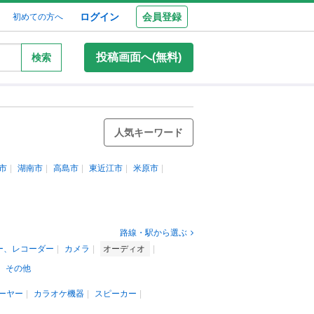
ログイン
会員登録
初めての方へ
投稿画面へ(無料)
検索
人気キーワード
市
湖南市
高島市
東近江市
米原市
路線・駅から選ぶ
ー、レコーダー
カメラ
オーディオ
その他
ーヤー
カラオケ機器
スピーカー