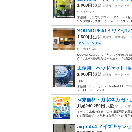
1,000円
滋賀
大津市
オーディオ
ヘッドセット
未使用 サンワサプライ USBヘッドセット S
辺でお願いします。 ゲーム パソコン P
SOUNDPEATS ワイヤレ
1,500円
滋賀
草津市
南草津駅
オンライン決済
SOUNDPEATS
SOUNDPEATSのワイヤレスイヤホ
伴うスレや傷が見受けられます。 写真2
未使用 ヘッドセット Headse
1,000円
滋賀
大津市
オーディオ
TBK
未使用 ヘッドセット Headset ELE
ン PC オーディオ
≪寮無料・月収30万円・
月給240,250円
大阪
堺市
石津
トラクタ本体の製造！資格経験不問★異
K！寮費はずっと無料＆備品付き1R寮完
airpods4 ノイズキャン