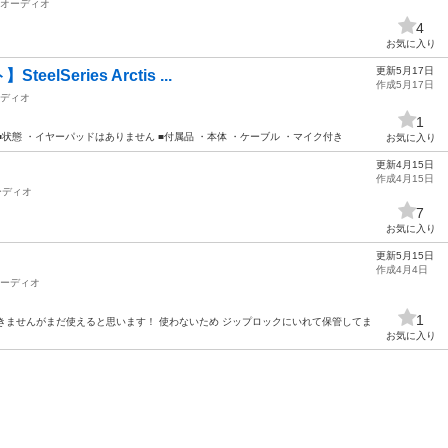
オーディオ
4
お気に入り
更新5月17日
Series Arctis ...
作成5月17日
ディオ
1
Arctis ■状態 ・イヤーパッドはありません ■付属品 ・本体 ・ケーブル ・マイク付き
お気に入り
更新4月15日
作成4月15日
ーディオ
7
お気に入り
更新5月15日
作成4月4日
ーディオ
1
認はできませんがまだ使えると思います！ 使わないため ジップロックにいれて保管してま
お気に入り