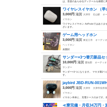
は、音楽のあらゆるディテールを緻密に再
ワイヤレスイヤホン （早
3,000円
滋賀
大津市
石山駅
オ
イヤホン
ワイヤレスイヤホン AirPodsではありませ
ざいます。
ゲーム用ヘッドホン
3,000円
滋賀
東近江市
オーディ
ヘッドホン
未開封
サンダー×3つ替刃新品セ
10,000円
滋賀
愛知郡
オーディオ
サンダー
サンダー×3つになります。 マキタ製2
す。
jaybird JBD-RUN-001W
3,000円
滋賀
大津市
大津市役所
イヤホン
イヤホン本体と、充電ケースのみです。
≪寮完備・月収34万円・