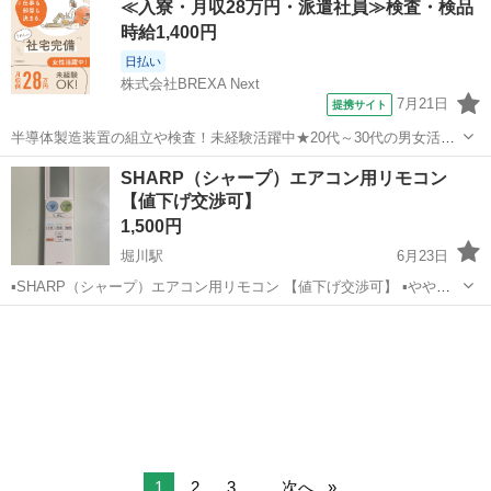
≪入寮・月収28万円・派遣社員≫検査・検品
出品しておりますので、宜しければ出品欄もご確認下さい(^^...
時給1,400円
日払い
株式会社BREXA Next
7月21日
提携サイト
半導体製造装置の組立や検査！未経験活躍中★20代～30代の男女活躍
中★ワンルーム寮完備！赴任旅費会社負担！マイカー通勤OK！無料駐
熊本
その他
SHARP（シャープ）エアコン用リモコン
車場あり！正社員登用あり！《熊本県菊池郡大津町》 人気の工場のお
【値下げ交渉可】
仕事 ◇半導体製造装置の組立...
1,500円
堀川駅
6月23日
▪️SHARP（シャープ）エアコン用リモコン 【値下げ交渉可】 ▪️やや傷
や汚れあり ▪️即購入可 ▪️値下げ交渉可 ▪️ペット、喫煙者無し その他にも
熊本
熊本市
堀川駅
季節、空調家電
SHARP
多数出品しておりますので、宜しければ出品欄もご確認下さい(^^...
1
2
3
...
次へ