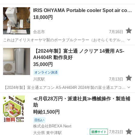
IRIS OHYAMA Portable cooler Spot air co…
18,000円
合志市
7月16日
これはアイリスオーヤマ製のポータブルクーラー（おそらくモデル
「IPA-2221G」）で、スタイリッシュな白いタワー型デザインが特徴
熊本
合志市
季節、空調家電
【2024年製】富士通 ノクリア 14畳用 AS-
です。床置き型のスポットクーラー兼エアコンとして機能し、冷房と
AH404R 動作良好
除湿の両方の機能を備えています。...
35,000円
オンライン決済
川尻駅
7月13日
【2024年製】富士通エアコン AS-AH404R 2024年製の富士通エアコン
です。 動作良好で、使用しております。 運搬・取り付け費用は購入者
熊本
熊本市
川尻駅
季節、空調家電
≪月収28万円・派遣社員≫機械操作・製造補
様負担でお願いいたします。 現状渡しとなりますので、ご理解いただ
助
ける方のみ...
時給1,500円
日払い
株式会社BREXA Next
7月21日
提携サイト
大分県 東中津駅