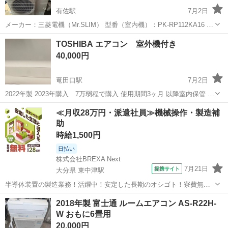
有佐駅
7月2日
メーカー：三菱電機（Mr.SLIM） 型番（室内機）：PK-RP112KA16 室
外機：PUZ-ERMP112LA10 リモコン：PAR-42MA 店舗・事務所・オフ
熊本
八代市
有佐駅
季節、空調家電
TOSHIBA エアコン 室外機付き
ィスなどにおすすめです。 取り外し済み 中古品のため、...
40,000円
竜田口駅
7月2日
2022年製 2023年購入 7万弱程で購入 使用期間3ヶ月 以降室内保管 ビ
ニール袋に入れて保管していたため 本体に傷はございません 多少の汚
熊本
熊本市
竜田口駅
季節、空調家電
簡易
≪月収28万円・派遣社員≫機械操作・製造補
れはあるかと思いますが簡易清掃にて落とせる範囲です 現状お渡しと
助
します ...
時給1,500円
日払い
株式会社BREXA Next
7月21日
提携サイト
大分県 東中津駅
半導体装置の製造業務！活躍中！安定した長期のオシゴト！寮費無料
★赴任旅費会社負担◎20代～40代の男性活躍中★未経験活躍中！高時
大分
中津市
東中津駅
その他
2018年製 富士通 ルームエアコン AS-R22H-
給1,500円！《大分県中津市》 人気の工場のお仕事 ◇半導体装置内部
W おもに6畳用
のシート製造◇ ＊クリー...
20,000円