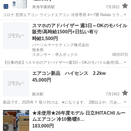
東海学園前駅
7月26日
コロナ 窓用エアコン ウインドエアコン 冷房専用 4〜7畳 Relala リララ
シェルホワイト CW-1626R 2026/7/25購入、届きましたが付属の窓枠
熊本
熊本市
東海学園前駅
季節、空調家電
スマホのアドバイザー 週3日～OKのモバイル
がうちの窓に合わず(窓が上と下で構造が違い、特殊でアタッチメ...
販売!高時給1500円+日払い有り
時給1,500円
パーソルマーケティング株式会社
熊本県
スポンサー：求人ボックス
08月07日
【仕事内容】<スマホのアドバイザー>週3日～OKのモバイル販売!高時
給1500円+日払い有り! ・大手キャリアでスマホ販売 ・土日+平日1日
アルバイト・パート
エアコン新品 ハイセンス 2.2kw
の週3日～OK! ・時給1500円+日払い有り ・Wワーク勤務も大歓迎! ・
45,000円
フォロー体制は...
銀水駅
7月24日
新品です。2025年？ 取り付けは、➕になります。 2階以上や、穴あ
け、その他、ご相談ください。 ガスあります。
熊本
玉名郡
銀水駅
季節、空調家電
ハイセンス
★未使用★26年度モデル 日立/HITACHI ルー
ムエアコン 冷10畳/暖8…
183,000円