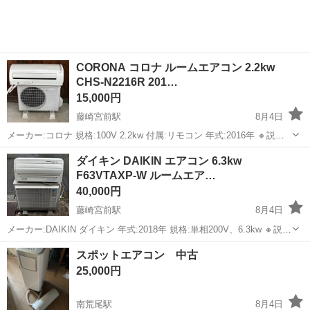
仕事 ◇半導体製造装置の組立...
CORONA コロナ ルームエアコン 2.2kw
CHS-N2216R 201…
15,000円
藤崎宮前駅
8月4日
メーカー:コロナ 規格:100V 2.2kw 付属:リモコン 年式:2016年 🔸説明
🔸 コロナのルームエアコンになります。 ポンプダウン済みです。 室
熊本
熊本市
藤崎宮前駅
季節、空調家電
ダイキン DAIKIN エアコン 6.3kw
内機蓋のピンが片方欠けております。 多少の傷や汚れは御座います
F63VTAXP-W ルームエア…
の...
40,000円
藤崎宮前駅
8月4日
メーカー:DAIKIN ダイキン 年式:2018年 規格:単相200V、6.3kw 🔸説明
🔸 ダイキンエアコン6.3kwになります。 ポンプダウン済みです。 リモ
熊本
熊本市
藤崎宮前駅
季節、空調家電
スポットエアコン 中古
コンが破損してしまい、お付け出来ません。 多少の傷や汚れ...
25,000円
南荒尾駅
8月4日