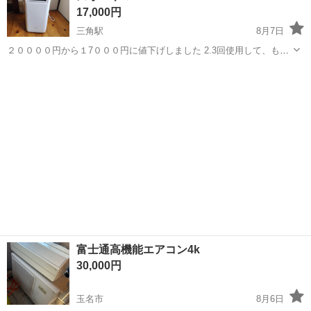
17,000円
三角駅
8月7日
２００００円から１7０００円に値下げしました 2.3回使用して、もう
使わなくなったのでお譲りします。 窓はめ込み一式あります、付属品
熊本
上天草市
三角駅
季節、空調家電
は袋から出してません。 取扱説明書、リモコンは付いてます。 ご連絡
よろしくお願いします
お待ちして...
富士通高機能エアコン4k
30,000円
玉名市
8月6日