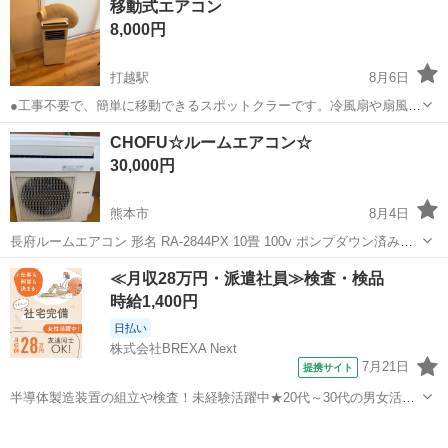
移動式エアコン
アイリスオーヤマ
8,000円
打越駅
8月6日
●工事不要で、簡単に移動できるスポットクラーです。冷風扇や扇風機
では、物足りないという方や、エアコン設置が難しい部屋で使いたい
熊本
熊本市
打越駅
季節、空調家電
CHOFU☆ルームエアコン☆
方にオススメです。。（冷風専用） ●エアコン設置工事は不要です！
30,000円
付属の簡易窓枠パネルで簡単に取り付...
熊本市
8月4日
長府ルームエアコン 形名 RA-2844PX 10畳 100v ポンプダウン済み☆
室内機クリーニング済み☆ まだまだ使えます☆
熊本
熊本市
季節、空調家電
≪月収28万円・派遣社員≫検査・検品
時給1,400円
日払い
株式会社BREXA Next
7月21日
提携サイト
半導体製造装置の組立や検査！未経験活躍中★20代～30代の男女活躍
中★ワンルーム寮完備！赴任旅費会社負担！マイカー通勤OK！無料駐
熊本
その他
車場あり！正社員登用あり！《熊本県菊池郡大津町》 人気の工場のお