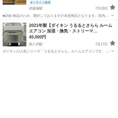
オンライン決済
武蔵塚駅
7月18日
■詳細 検品のため、開封しておりますが未使用品となります。室内機
の片側の発泡スチロールが割れております。内容品には問題ございま
熊本
熊本市
武蔵塚駅
季節、空調家電
冷房
2021年製【ダイキン うるるとさらら ルーム
せん。取付等は専門の業者様へご依頼くださいませ。 熊本市内でした
エアコン 加湿・換気・ストリーマ…
ら取付工事は別途16,50...
45,000円
新八代駅
7月17日
ダイキンの人気シリーズ「うるるとさらら」ルームエアコンです。 加
湿・除湿・換気・ストリーマ空気清浄機能を搭載したハイグレードモ
熊本
八代市
新八代駅
季節、空調家電
デルです。 【商品詳細】 ・メーカー：ダイキン（DAIKIN） ・シリー
ズ：う...