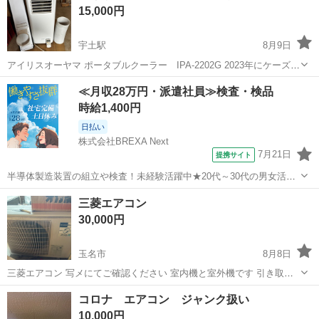
15,000円
宇土駅
8月9日
アイリスオーヤマ ポータブルクーラー IPA-2202G 2023年にケーズデ
ンキで購入しました。 作業場でひと夏使用していました。 出品に伴い
熊本
熊本市
宇土駅
季節、空調家電
≪月収28万円・派遣社員≫検査・検品
簡易清掃と動作確認もしています。 エアコンを設置した為、こちらが
時給1,400円
必要なくなった...
日払い
株式会社BREXA Next
7月21日
提携サイト
半導体製造装置の組立や検査！未経験活躍中★20代～30代の男女活躍
中★ワンルーム寮完備！赴任旅費会社負担！マイカー通勤OK！無料駐
熊本
その他
三菱エアコン
車場あり！正社員登用あり！《熊本県菊池郡大津町》 人気の工場のお
30,000円
仕事 ◇半導体製造装置の組立...
玉名市
8月8日
三菱エアコン 写メにてご確認ください 室内機と室外機です 引き取り
希望です
熊本
玉名市
季節、空調家電
写メ
コロナ エアコン ジャンク扱い
10,000円