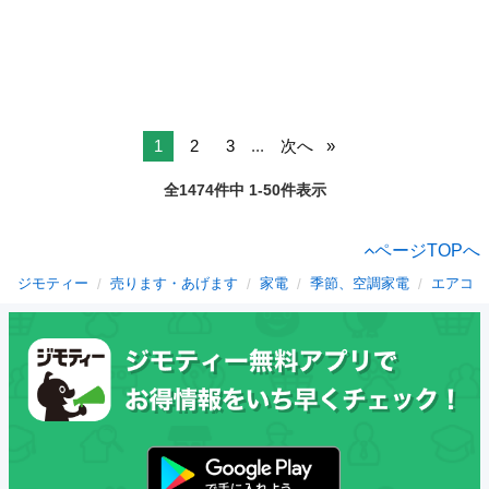
1
2
3
...
次へ
全1474件中 1-50件表示
ページTOPへ
ジモティー
売ります・あげます
家電
季節、空調家電
エアコン