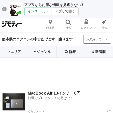
アプリならお得な情報を見逃さない！
インストール
アプリで開く
熊本県
検索
ログイン
投稿
熊本県のエアコンの中古あげます・譲ります
人気キーワード
エリア
ジャンル
詳細
新着順
MacBook Air 13インチ 0円
抽選でプレゼント！応募は1分
Ad
くらしノート