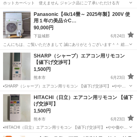
ホットカーペット 使えません ジャンク品にご了承いただける方
熊本
宇土市
宇土駅
季節、空調家電
ジャンク品
Panasonic【4k/14畳～ 2025年製】200V 使
用１年の美品☆C…
90,000円
下益城郡
6月24日
こんにちは、ご覧いただきまして 誠にありがとうございます＾＾ 総合
リサイクルのサンキューと申します(^_^) ★初めにお知らせ★ こちらの
熊本
下益城郡
季節、空調家電
SHARP（シャープ）エアコン用リモコン
販売商品は一点ものです。 お取引は早い者勝ちとなっております。...
【値下げ交渉可】
1,500円
熊本市
6月23日
▪️SHARP（シャープ）エアコン用リモコン 【値下げ交渉可】 ▪️やや傷
や汚れあり ▪️即購入可 ▪️値下げ交渉可 ▪️ペット、喫煙者無し その他にも
熊本
熊本市
季節、空調家電
SHARP
HITACHI（日立）エアコン用リモコン 【値下
多数出品しておりますので、宜しければ出品欄もご確認下さい(^^...
げ交渉可】
1,500円
熊本市
6月23日
▪️HITACHI（日立）エアコン用リモコン 【値下げ交渉可】 ▪️やや傷や汚
れあり ▪️即購入可 ▪️値下げ交渉可 ▪️ペット、喫煙者無し その他にも多数
熊本
熊本市
季節、空調家電
HITACHI