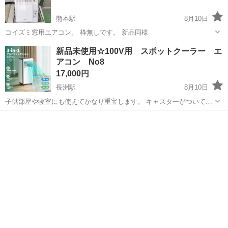
熊本駅
8月10日
コイズミ窓用エアコン。 枠無しです。 新品同様
熊本
熊本市
熊本駅
季節、空調家電
コイズミ
新品未使用☆100V用 スポットクーラー エ
アコン No8
17,000円
長洲駅
8月10日
子供部屋や寝室にも使えてかなり重宝します。 キャスターがついてい
るので移動が楽でかなり使い勝手がいいです。 また、この商品はクー
熊本
玉名郡
長洲駅
季節、空調家電
ラーを使用した際に出る水を再利用する仕組みなので排水が溜まるこ
とがないため連続使用ができ...