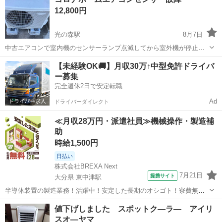
12,800円
光の森駅
8月7日
中古エアコンで室内機のセンサーランプ点滅してから室外機が停止し
てしまいました。このように故障したため新しいエアコン取り換えま
熊本
熊本市
光の森駅
季節、空調家電
【未経験OK🚚】月収30万↑中型免許ドライバ
した。このエアコン出品します。 2016年製で、センサーが修理出来れ
ー募集
ばまた使えます。
完全週休2日で安定転職
Ad
ドライバーダイレクト
≪月収28万円・派遣社員≫機械操作・製造補
助
時給1,500円
日払い
株式会社BREXA Next
7月21日
提携サイト
大分県 東中津駅
半導体装置の製造業務！活躍中！安定した長期のオシゴト！寮費無料
★赴任旅費会社負担◎20代～40代の男性活躍中★未経験活躍中！高時
大分
中津市
東中津駅
その他
値下げしました スポットク―ラ― アイリ
給1,500円！《大分県中津市》 人気の工場のお仕事 ◇半導体装置内部
スオ―ヤマ
のシート製造◇ ＊クリー...