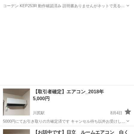
コーデン KEP253R 動作確認済み 説明書ありませんがネットで見る事
ができます 写真に写っている物が全てです 中古品のためご理解いただ
熊本
荒尾市
南荒尾駅
季節、空調家電
ける方の購入をお願いします 発送致しませんので手渡しとなります
【取引者確定】エアコン_2018年
5,000円
川尻駅
8月4日
5000円にてお引き取りの方確定済です キャンセル待ち以外お受けしま
せん 2018年のエアコンです。一階の賃貸アパートです。 問題なく利
熊本
熊本市
川尻駅
季節、空調家電
譲り
【お話中です】日立 ルームエアコン 白く
用できていて、現在も利用中です。 引っ越しに合わせ処分したくお譲