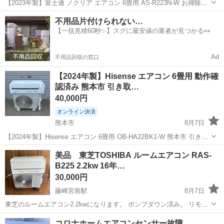
【2023年製】富士通 ノクリア エアコン 6畳用 AS-R223N-W お掃除機
能付き 2023年製の富士通ゼネラル「ノクリア」ルームエアコンです。
熊本
熊本市
季節、空調家電
ノクリア
不用品片付けられない…
【商品詳細】 ・メーカー：富士通ゼネラル（ノクリア） ・型番：
【一括見積60秒✨】スグに最安値の業者が見つかる👀
AS-...
Ad
不用品回収の窓口
【2024年製】Hisense エアコン 6畳用 動作確
認済み 熊本市 引き取…
40,000円
オンライン決済
熊本市
8月7日
【2024年製】Hisense エアコン 6畳用 OB-HA22BK1-W 熊本市 引き取
り限定 2024年製のHisenseルームエアコンです。 【商品詳細】 ・メー
熊本
熊本市
季節、空調家電
美品 東芝TOSHIBA ルームエアコン RAS-
カー：Hisense（ハイセンス） ・型番：OB-H...
B225 2.2kw 16年…
30,000円
藤崎宮前駅
8月7日
東芝のルームエアコン2.2kwになります。 ポンプダウン済み。 リモコ
ン付きです 多少の汚れや小傷はあります。
熊本
熊本市
藤崎宮前駅
季節、空調家電
コロナホームエアコンセンサー故障