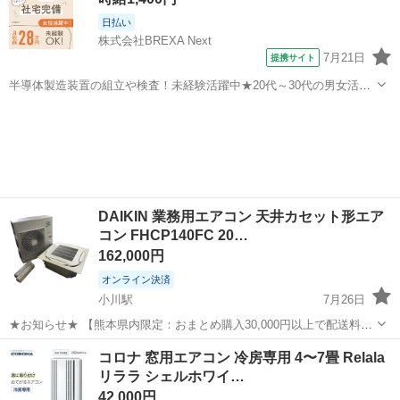
日払い
株式会社BREXA Next
7月21日
提携サイト
半導体製造装置の組立や検査！未経験活躍中★20代～30代の男女活躍
中★ワンルーム寮完備！赴任旅費会社負担！マイカー通勤OK！無料駐
熊本
その他
車場あり！正社員登用あり！《熊本県菊池郡大津町》 人気の工場のお
仕事 ◇半導体製造装置の組立...
DAIKIN 業務用エアコン 天井カセット形エア
コン FHCP140FC 20…
162,000円
オンライン決済
小川駅
7月26日
★お知らせ★ 【熊本県内限定：おまとめ購入30,000円以上で配送料無
料！】 ※松橋から下道で1時間以上かかる地域を除く。 予約制となり
熊本
宇城市
小川駅
季節、空調家電
FHCP
コロナ 窓用エアコン 冷房専用 4〜7畳 Relala
ますので、訪問希望の方は事前メッセージをお願いします！ 連絡なし
リララ シェルホワイ…
でお越し頂いても対応でき...
42,000円