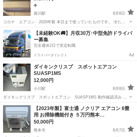
堀川駅
8月8日
コロナ エアコン 2020年製 本日まで使っていたものです。 冷たい
風は出るのですが、 時々温風がでます。 ガス補充をしたら使えるかも
熊本
熊本市
堀川駅
季節、空調家電
【未経験OK🚚】月収30万↑中型免許ドライバ
しれません。 修理できる方、おすすめです。 ポンプダウン済み。 取
ー募集
り外していますので、 ...
完全週休2日で安定転職
Ad
ドライバーダイレクト
ダイキンクリスプ スポットエアコン
SUASP1MS
12,000円
小川駅
8月8日
ダイキンクリスプ スポットエアコン SUASP1MS 動作確認済み ダ
クトはガムテープで貼ってあります 冷えが弱いようです 中古品になり
熊本
八代郡
小川駅
季節、空調家電
【2023年製】富士通 ノクリア エアコン 6畳
ますので3Nでお願い致します
用 お掃除機能付き ５万円熊本…
50,000円
熊本市
8月7日