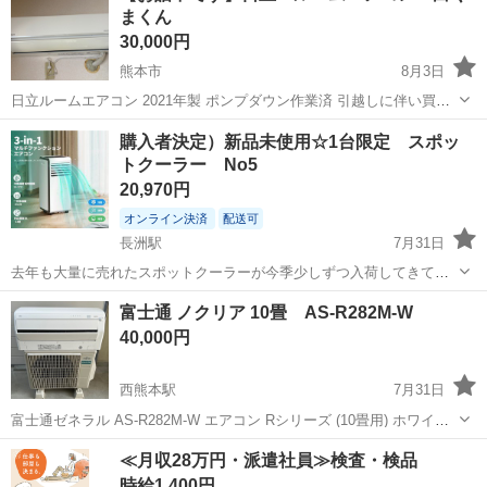
まくん
りいたします。 取外し...
30,000円
熊本市
8月3日
日立ルームエアコン 2021年製 ポンプダウン作業済 引越しに伴い買い
替えましたので出品しております。 施工業者さん曰く「状態がいい」
熊本
熊本市
季節、空調家電
ルーム
購入者決定）新品未使用☆1台限定 スポッ
とのことです！ 効きも問題なく使っておりました。 ポンプダウン作業
トクーラー No5
済みです お探しの...
20,970円
オンライン決済
配送可
長洲駅
7月31日
去年も大量に売れたスポットクーラーが今季少しずつ入荷してきてい
ます。 早い者勝ちです。 値下げは行えません。 受け渡し場所は長洲
熊本
玉名郡
長洲駅
季節、空調家電
富士通 ノクリア 10畳 AS-R282M-W
町長洲の元スーパーの広い駐車場でお願いします。 (取引時に詳細住所
40,000円
ご...
西熊本駅
7月31日
富士通ゼネラル AS-R282M-W エアコン Rシリーズ (10畳用) ホワイト
発売日：2022年3月24日 室内機サイズ(重量)：
熊本
熊本市
西熊本駅
季節、空調家電
冷房
≪月収28万円・派遣社員≫検査・検品
250mm×728mm×315mm(11kg) ●「加熱除菌」で熱交換器を５５℃に
時給1,400円
し...