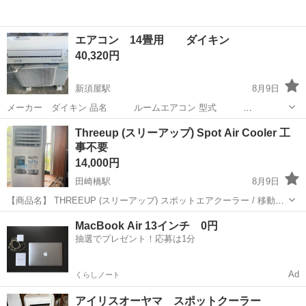
エアコン 14畳用 ダイキン
40,320円
新須屋駅
8月9日
メーカー ダイキン 品名 ルームエアコン 型式
AN40XEPK-W 製造年式 2020年 適合畳数 14畳〜18畳 電源電圧
熊本
熊本市
新須屋駅
季節、空調家電
ダイキン
Threeup (スリーアップ) Spot Air Cooler 工
200v 基本工事別途 2万 (配管長さ4m以上、配管カバー、コンセント
事不要
工事などは別料金...
14,000円
田崎橋駅
8月9日
【商品名】 THREEUP (スリーアップ) スポットエアクーラー / 移動式
エアコン 【付属品】 ・リモコン ・排熱ダクト（ダクトホース） ・取
熊本
熊本市
田崎橋駅
季節、空調家電
MacBook Air 13インチ 0円
扱説明書 ※窓パネルは付属しませんのでご注意ください。 【商品の状
抽選でプレゼント！応募は1分
態】 ・...
Ad
くらしノート
アイリスオーヤマ スポットクーラー