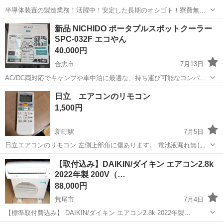
半導体装置の製造業務！活躍中！安定した長期のオシゴト！寮費無料
★赴任旅費会社負担◎20代～40代の男性活躍中★未経験活躍中！高時
大分
中津市
東中津駅
その他
新品 NICHIDO ポータブルスポットクーラー
給1,500円！《大分県中津市》 人気の工場のお仕事 ◇半導体装置内部
SPC-032F エコやん
のシート製造◇ ＊クリー...
40,000円
合志市
7月13日
AC/DC両対応でキャンプや車中泊に最適な、持ち運び可能なコンパク
トスポットクーラーです。 - ブランド: NICHIDO（日動工業） - モデル
熊本
合志市
季節、空調家電
日立 エアコンのリモコン
名: SPC-032F（エコやん） - 電源: AC100V / DC24V...
1,500円
新町駅
7月5日
日立エアコンのリモコン 左側上部角に傷あります。 電池液漏れ無し。
熊本
熊本市
新町駅
季節、空調家電
リモコン
【取付込み】DAIKIN/ダイキン エアコン2.8k
2022年製 200V（…
88,000円
荒尾市
7月4日
【標準取付費込み】 DAIKIN/ダイキン エアコン2.8k 2022年製
200V（室外機電源タイプ） USEDの商品です。比較的キレイと思いま