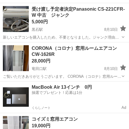
受け渡し予定者決定Panasonic CS-221CFR-
W 中古 ジャンク
5,000円
黒石駅
8月10日
新しいエアコンを購入したため、不要となりました。ジャンク理由と
しては冷房が効かなくなり内部に霜が付着していたため、冷媒ガス不
熊本
合志市
黒石駅
季節、空調家電
冷媒
CORONA（コロナ）窓用ルームエアコン
足かと思います。素人のためそれ以上はわかりません。冷媒ガスを充
CW-1626R
填すれば使用できるかもしれません。冷媒...
28,000円
竜田口駅
8月10日
ご覧いただきありがとうございます。 CORONA（コロナ）窓用ルーム
エアコン CW-1626Rです。 2026年6月に購入しましたが、使用期間が
熊本
熊本市
竜田口駅
季節、空調家電
MacBook Air 13インチ 0円
短いため出品します。 【商品状態】 ・購入：2026年6月 ・使用期間：
抽選でプレゼント！応募は1分
約...
Ad
くらしノート
コイズミ窓用エアコン
19,000円