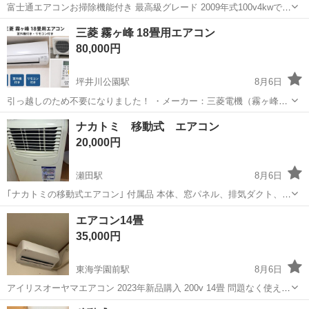
富士通エアコンお掃除機能付き 最高級グレード 2009年式100v4kwです
ポンプダウンにて取り外して頂きました 配管はございません 喫煙履歴
熊本
玉名市
季節、空調家電
ポンプ
三菱 霧ヶ峰 18畳用エアコン
有りません フィルター掃除だけしましたのでほこりなど有ります 引き
80,000円
取り希望です玉...
坪井川公園駅
8月6日
引っ越しのため不要になりました！ ・メーカー：三菱電機（霧ヶ峰）
・18畳用 ・使用期間：約8か月 ・室外機・リモコン付き ・取り外し時
熊本
熊本市
坪井川公園駅
季節、空調家電
霧ヶ峰
ナカトミ 移動式 エアコン
まで正常に使用していました。 ・説明書はありません💦 ・ボルト数
20,000円
は、以前100Vから2...
瀬田駅
8月6日
｢ナカトミの移動式エアコン｣ 付属品 本体、窓パネル、排気ダクト、ド
レンホース 現在たまに使用しておりますが、問題なく作動しておりま
熊本
菊池郡
瀬田駅
季節、空調家電
エアコン14畳
す。 お取引の際、外でよければ試運転頂いても大丈夫です。 お取引ま
35,000円
でにリモコン、取説...
東海学園前駅
8月6日
アイリスオーヤマエアコン 2023年新品購入 200v 14畳 問題なく使えま
す 取り外し持ち帰りまでしてもらえる場合は10000円値引きします
熊本
熊本市
東海学園前駅
季節、空調家電