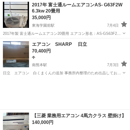
熊本
荒尾市
季節、空調家電
2017年 富士通ルームエアコンAS- G63F2W
す。 小キズ、汚れ等の使用感はあります。 こちらでの商品確認後の...
6.3kw 20畳用
35,000円
東海学園前駅
7月4日
2017年製 富士通ルームエアコン20畳用 エアコン形名：AS-GS63F2W
2017年製 総重量：室内機 15.5kg 室外機 37kg 電源：単相
熊本
熊本市
東海学園前駅
季節、空調家電
ルーム
エアコン SHARP 日立
200V 50/60Hz 詳細は下記URLをご確認下さい。...
70,400円
南熊本駅
7月3日
日立 エアコン 白くまくんの追加 事務所内整理のため出品しており
ます。 ※他の媒体での販売も行っております。 本体+室外機のみとな
熊本
熊本市
南熊本駅
季節、空調家電
SHARP
っており、工事代は含まれておりません。 エアコンの2027年問題はご
存知ですか？ 法改正...
【三菱 業務用エアコン 4馬力クラス 壁掛け】
140,000円