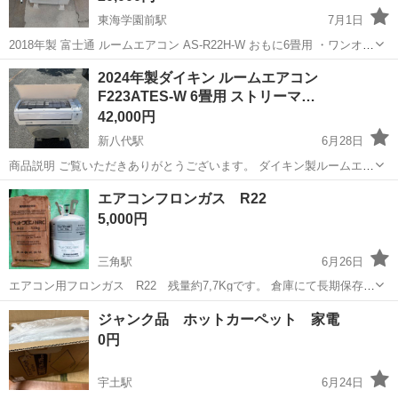
東海学園前駅
7月1日
2018年製 富士通 ルームエアコン AS-R22H-W おもに6畳用 ・ワンオー
ナーです。 ・1週間前まで正常に使用していました。 ・専門業者にて
熊本
熊本市
東海学園前駅
季節、空調家電
ルーム
2024年製ダイキン ルームエアコン
取り外してガス回収 (ポンプダウン)してます。ガスは回収していま
F223ATES-W 6畳用 ストリーマ…
す...
42,000円
新八代駅
6月28日
商品説明 ご覧いただきありがとうございます。 ダイキン製ルームエア
コン「F223ATES-W」の出品です。 2024年製の高年式モデルで、スト
熊本
八代市
新八代駅
季節、空調家電
エアコンフロンガス R22
リーマ機能を搭載した人気シリーズです。室内機・室外機ともに比較
5,000円
的...
三角駅
6月26日
エアコン用フロンガス R22 残量約7,7Kgです。 倉庫にて長期保存品
です、画像にてご確認下さい。 対面での取引のみでお願いします。
熊本
天草市
三角駅
季節、空調家電
ジャンク品 ホットカーペット 家電
0円
宇土駅
6月24日