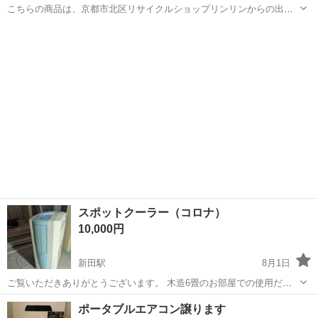
こちらの商品は、京都市北区リサイクルショップリンリンからの出品
となります。 当店は、家具・家電・食器・骨董品・日用品など、多種
京都
京都市
北大路駅
季節、空調家電
多様な商品を取り揃えております。 昭和レトロなレア商品も沢山ござ
いますので、店内を見るだけで...
スポットクーラー（コロナ）
10,000円
新田駅
8月1日
ご覧いただきありがとうございます。 木造6畳のお部屋での使用だと
しっかりと冷やしてくれます。 8月6日（木）まで、できるだけ早くと
京都
宇治市
新田駅
季節、空調家電
ポータブルエアコン譲ります
りにきてくれる方を優先させていただきます。 よろしくおねがいしま