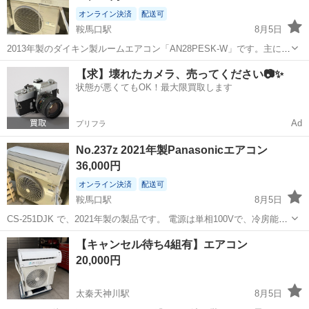
オンライン決済
配送可
鞍馬口駅
8月5日
2013年製のダイキン製ルームエアコン「AN28PESK-W」です。主に10
畳用（8〜13畳用）冷暖房兼用モデルで、定格冷房能力は2.8kW、定格
京都
京都市
鞍馬口駅
季節、空調家電
ダイキン
【求】壊れたカメラ、売ってください📷✨
暖房能力は3.6kWです。製品の動作確認やガス圧チェックがされてい
状態が悪くてもOK！最大限買取します
る中古品です...
Ad
プリフラ
No.237z 2021年製Panasonicエアコン
36,000円
オンライン決済
配送可
鞍馬口駅
8月5日
CS-251DJK で、2021年製の製品です。 電源は単相100Vで、冷房能力
は2.5kW、暖房能力は標準で2.8kWです。 冷房機能はおもに8畳 7〜
京都
京都市
鞍馬口駅
季節、空調家電
上京区
【キャンセル待ち4組有】エアコン
１０畳タイプです。 【商品ランク】 Ｂランク 簡易清掃済み 良
20,000円
好、...
太秦天神川駅
8月5日