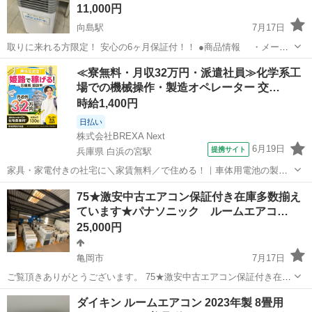
11,000円
向島駅
7月17日
取りに来れる方限定！ 安心の6ヶ月保証付！！ ●商品情報 ・メーカ
ー：THREE-UP ・型 番 ：SC-T2135 ・年 式 ：2021
京都
京都市
向島駅
季節、空調家電
貸し出し
≪寮無料・月収32万円・派遣社員≫化学系工
年製 ・容 量 ：0.9kW ...
場での機械操作・製造オペレーター 交…
時給1,400円
日払い
株式会社BREXA Next
6月19日
提携サイト
兵庫県 白浜の宮駅
家具・家電付きの社宅に＼家賃無料／で住める！｜車体用電池の製造
｜未経験から月収例32万円♪｜さらに【年間休日130日】！ 人気の工場
兵庫
姫路市
白浜の宮駅
その他
75★激安中古エアコン保証付き在庫多数揃え
のお仕事 ◇車体用電池の製造◇ 機械の操作、部品のセッティング、検
ています★パナソニック ルームエアコ…
査、清掃業務など。 ...
25,000円
亀岡市
7月17日
ご覧頂きありがとうございます。 75★激安中古エアコン保証付き在庫
多数揃えています★パナソニック ルームエアコン 清掃済★京都・
京都
亀岡市
季節、空調家電
ルーム
ダイキン ルームエアコン 2023年製 8畳用
大阪・滋賀・奈良・兵庫★ ◎動作確認済です。 内容・付属品 室内