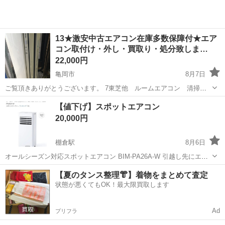
13★激安中古エアコン在庫多数保障付★エア
コン取付け・外し・買取り・処分致しま…
22,000円
亀岡市
8月7日
ご覧頂きありがとうございます。 7東芝他 ルームエアコン 清掃
済 ～8畳用 綺麗な方だと思います。 動作確認済です。 保証配達付き
京都
亀岡市
季節、空調家電
地域
【値下げ】スポットエアコン
です。 ◎指定対応地域◎ 京都市・長岡京市・向日市・宇治市・京...
20,000円
棚倉駅
8月6日
オールシーズン対応スポットエアコン BIM-PA26A-W 引越し先にエア
コンがなく、7/26にビックカメラで購入。 エアコンが設置できるまで
京都
木津川市
棚倉駅
季節、空調家電
【夏のタンス整理👘】着物をまとめて査定
の1週間しか使用していませんので、新品同様です。 付属品も全て揃
状態が悪くてもOK！最大限買取します
スポットエアコン
っています。 ...
Ad
プリフラ