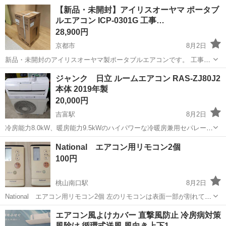
クーラー 14畳用 AS-403C2E1 ★京都・大阪・滋賀・奈良・兵庫★ ◎
京都
亀岡市
季節、空調家電
クーラー
【新品・未開封】アイリスオーヤマ ポータブ
動作確認済です。 内容・付属品 室内機×1台・室外機...
ルエアコン ICP-0301G 工事…
28,900円
京都市
8月2日
新品・未開封のアイリスオーヤマ製ポータブルエアコンです。 工事不
要で設置できるため、賃貸住宅やエアコンが設置できない部屋、ガレ
京都
京都市
季節、空調家電
ジャンク 日立 ルームエアコン RAS-ZJ80J2
ージや作業場などにいかがでしょうか。 現在ネットでは新品の在庫は
本体 2019年製
無いようです。 ht...
20,000円
吉富駅
8月2日
冷房能力8.0kW、暖房能力9.5kWのハイパワーな冷暖房兼用セパレート
形エアコン本体です。 - メーカー: 日立 - 室内機型名: RAS-ZJ80J2 - 室
京都
南丹市
吉富駅
季節、空調家電
National エアコン用リモコン2個
外機型名: RAC-ZJ80J2 - 製造年: 2019年 ...
100円
桃山南口駅
8月2日
National エアコン用リモコン2個 左のリモコンは表面一部が割れてお
りますがボタンは押せます エアコン交換するまでは普通に使用してお
京都
京都市
桃山南口駅
季節、空調家電
National
エアコン風よけカバー 直撃風防止 冷房病対策
りました 引き取りに来ていただける方でお願いいたします
風除け 循環式送風 風向き上下1…