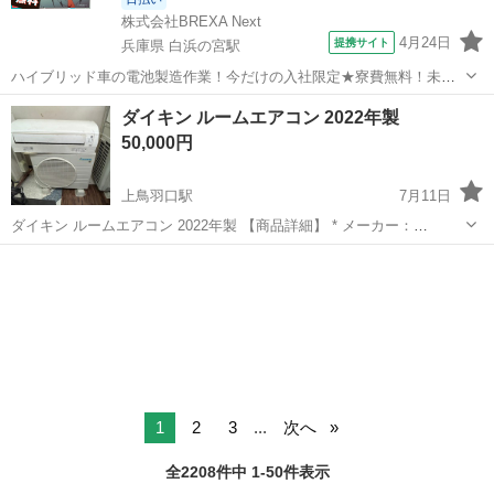
株式会社BREXA Next
4月24日
提携サイト
兵庫県 白浜の宮駅
ハイブリッド車の電池製造作業！今だけの入社限定★寮費無料！未経
験活躍中★20～50代の男性活躍中！安定企業で長期で働きたい方オス
兵庫
姫路市
白浜の宮駅
その他
ダイキン ルームエアコン 2022年製
スメ！年間休日130日！正社員登用制度あり！マイカー通勤OK！ワン
50,000円
ルーム寮完備！《兵庫県姫路市》...
上鳥羽口駅
7月11日
ダイキン ルームエアコン 2022年製 【商品詳細】 * メーカー：
DAIKIN（ダイキン） * 型番：F25ZTES-W * 室外機：R25ZES * 2022
京都
京都市
上鳥羽口駅
季節、空調家電
年製 * 主に8畳用 * 単相100V * 冷暖房対応 *...
1
2
3
...
次へ
全2208件中 1-50件表示