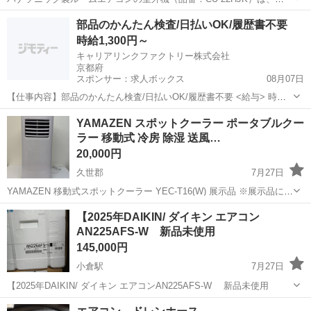
2018年に発売された主に6畳向けの「CS-22HJK」に対応する室外ユニ
京都
京都市
鞍馬口駅
季節、空調家電
部品のかんたん検査/日払いOK/履歴書不要
ットです。詳細な情報や仕様については、パナソニック CS-22HJK 取
時給1,300円～
扱説明書・商...
キャリアリンクファクトリー株式会社
京都府
スポンサー：求人ボックス
08月07日
【仕事内容】部品のかんたん検査/日払いOK/履歴書不要 <給与> 時給
1300円以上 <勤務地> 京都府 京都市南区 「社員を企業に派遣して終わ
アルバイト・パート
YAMAZEN スポットクーラー ポータブルクー
り」ではありません/ 就業中のモチベーション維持やフォロー対応のた
ラー 移動式 冷房 除湿 送風…
めに 派遣社員の皆さ...
20,000円
久世郡
7月27日
YAMAZEN 移動式スポットクーラー YEC-T16(W) 展示品 ※展示品につ
き箱なし。 目立たない程度の小傷あり。 ■商品スペック ━商品名: 移
京都
久世郡
季節、空調家電
【2025年DAIKIN/ ダイキン エアコン
動式スポットクーラー ━型番: YEC-T16 (...
AN225AFS-W 新品未使用
145,000円
小倉駅
7月27日
【2025年DAIKIN/ ダイキン エアコンAN225AFS-W 新品未使用
京都
宇治市
小倉駅
季節、空調家電
ダイキン