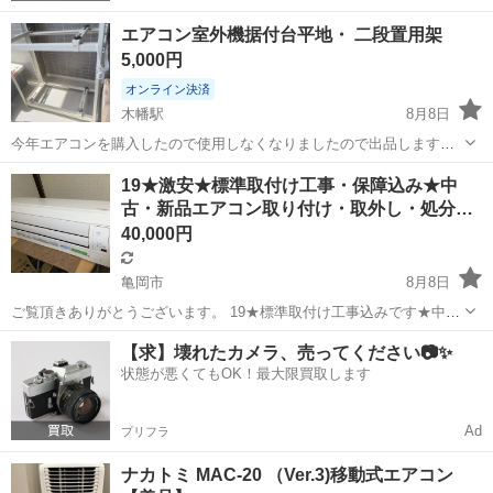
エアコン室外機据付台平地・ 二段置用架
5,000円
オンライン決済
木幡駅
8月8日
今年エアコンを購入したので使用しなくなりましたので出品します。
詳しい事はわかりませんので、質問していただけると助かります。近
京都
宇治市
木幡駅
季節、空調家電
19★激安★標準取付け工事・保障込み★中
隣まで、できるだけ早くとりにきてくれる方を優先させていただきま
古・新品エアコン取り付け・取外し・処分…
す。 よろしくおねがいします。
40,000円
亀岡市
8月8日
ご覧頂きありがとうございます。 19★標準取付け工事込みです★中
古・新品エアコン取り付け・取外し・処分・買取り致します★ 中古エ
京都
亀岡市
季節、空調家電
取り付け
【求】壊れたカメラ、売ってください📷✨
アコン在庫多数・㉗東芝 RAS-25・2015年製・～10畳用 清掃済★京
状態が悪くてもOK！最大限買取します
都・大阪・滋賀・...
Ad
プリフラ
ナカトミ MAC-20 （Ver.3)移動式エアコン