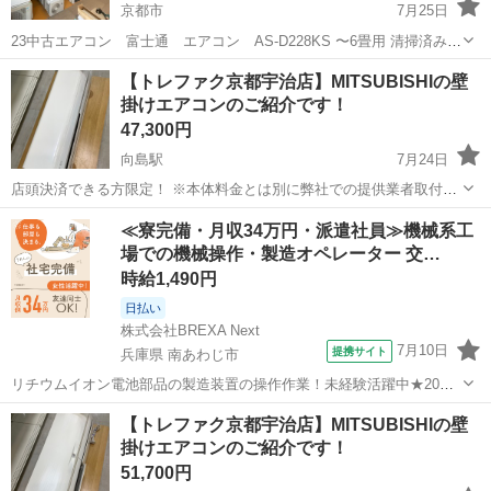
京都市
7月25日
23中古エアコン 富士通 エアコン AS-D228KS 〜6畳用 清掃済みで
す。 ◎動作確認済です。 内容・付属品 室内機×1台・室外機×1台・
京都
京都市
季節、空調家電
【トレファク京都宇治店】MITSUBISHIの壁
リモコン×1個 室内機壁掛け背板 いろいろな中古エ...
掛けエアコンのご紹介です！
47,300円
向島駅
7月24日
店頭決済できる方限定！ ※本体料金とは別に弊社での提供業者取付料
金がかかります。 詳しくは店頭にてご相談ください。 こちらはリサイ
京都
京都市
向島駅
季節、空調家電
トレファク
≪寮完備・月収34万円・派遣社員≫機械系工
クルショップ、トレファク京都宇治店からの出品です。 ●商品情報 ア
場での機械操作・製造オペレーター 交…
イテム名：...
時給1,490円
日払い
株式会社BREXA Next
7月10日
提携サイト
兵庫県 南あわじ市
リチウムイオン電池部品の製造装置の操作作業！未経験活躍中★20～
50代の男性活躍中！嬉しい時給1,490円！生活支援物資事前対応可◎ワ
兵庫
南あわじ市
その他
【トレファク京都宇治店】MITSUBISHIの壁
ンルーム寮完備！赴任旅費会社負担！正社員登用制度あり◎《兵庫県
掛けエアコンのご紹介です！
南あわじ市》 人気の工場の...
51,700円