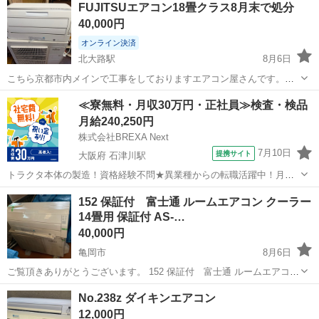
FUJITSUエアコン18畳クラス8月末で処分
40,000円
オンライン決済
北大路駅
8月6日
こちら京都市内メインで工事をしておりますエアコン屋さんです。
エアコン洗浄業務もしております。 FUJITSUエアコン8畳クラス2019
京都
京都市
北大路駅
季節、空調家電
≪寮無料・月収30万円・正社員≫検査・検品
年式 リモコン操作時音声案内付きです 取り外し品になります 取り外
月給240,250円
す前の試運転チェッ...
株式会社BREXA Next
7月10日
提携サイト
大阪府 石津川駅
トラクタ本体の製造！資格経験不問★異業種からの転職活躍中！月収
例29万円以上！生活支援物資事前対応可◎即日入寮OK！寮費はずっと
大阪
堺市
石津川駅
その他
152 保証付 富士通 ルームエアコン クーラー
無料＆備品付き1R寮完備！赴任旅費会社負担！工場まで無料送迎あり
14畳用 保証付 AS-…
◎《大阪府堺市》 人気の工場の...
40,000円
亀岡市
8月6日
ご覧頂きありがとうございます。 152 保証付 富士通 ルームエアコン
クーラー 14畳用 保証付 AS-R40E 自動掃除機能★京都・大阪・滋賀・
京都
亀岡市
季節、空調家電
クーラー
No.238z ダイキンエアコン
奈良・兵庫★ ◎動作確認済です。 内容・付属品 室...
12,000円