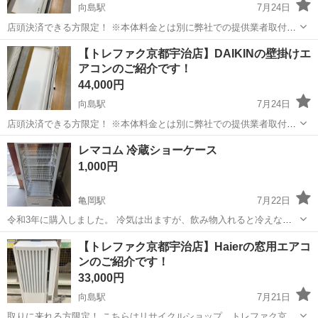
向島駅
7月24日
店頭決済できる方限定！ ※本体料金とは別に弊社での提供業者取付料
金がかかります。 詳しくは店頭にてご相談ください。 こちらはリサイ
京都
京都市
向島駅
季節、空調家電
トレファク
【トレファク京都宇治店】DAIKINの壁掛けエ
クルショップ、トレファク京都宇治店からの出品です。 ●商品情報 ア
アコンのご紹介です！
イテム名：...
44,000円
向島駅
7月24日
店頭決済できる方限定！ ※本体料金とは別に弊社での提供業者取付料
金がかかります。 詳しくは店頭にてご相談ください。 こちらはリサイ
京都
京都市
向島駅
季節、空調家電
トレファク
レマコム 冷蔵ショーケース
クルショップ、トレファク京都宇治店からの出品です。 ●商品情報 ア
1,000円
イテム名：...
亀岡駅
7月22日
令和3年に購入しました。 冷気は出ますが、飲み物入れると冷えない
です。 直して使える方いたらどうぞ。
京都
亀岡市
亀岡駅
季節、空調家電
【トレファク京都宇治店】Haierの窓用エアコ
ンのご紹介です！
33,000円
向島駅
7月21日
取りに来れる方限定！ こちらはリサイクルショップ、トレファク京都