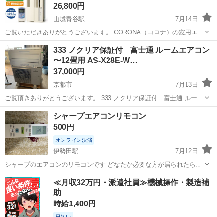
26,800円
山城青谷駅
7月14日
ご覧いただきありがとうございます。 CORONA（コロナ）の窓用エア
コンです。 動作確認済み リモコン付き 2016年製 冷房能力
京都
綴喜郡
山城青谷駅
季節、空調家電
333 ノクリア保証付 富士通 ルームエアコン
1.4kW（50Hz）/1.6kW（60Hz） 暑い季節に工事不要で簡単に設置で
〜12畳用 AS-X28E-W…
きる窓...
37,000円
京都市
7月13日
ご覧頂きありがとうございます。 333 ノクリア保証付 富士通 ルーム
エアコン 〜12畳用 AS-X28E-W ★取り付け・買い取り★京都・大阪・
京都
京都市
季節、空調家電
ノクリア
シャープエアコンリモコン
滋賀・奈良・兵庫★ ◎動作確認済です。 内容・付属品 室...
500円
オンライン決済
伊勢田駅
7月12日
シャープのエアコンのリモコンです どなたか必要な方が居られたら活
躍してもらいたいです
京都
宇治市
伊勢田駅
季節、空調家電
シャープ
≪月収32万円・派遣社員≫機械操作・製造補
助
時給1,400円
日払い