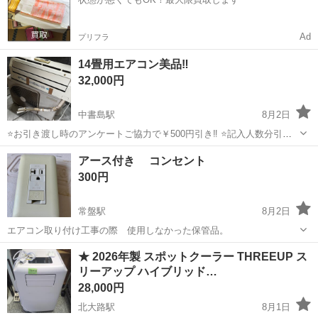
池部品の製造 車載用...
Ad
プリフラ
14畳用エアコン美品‼️
32,000円
中書島駅
8月2日
⭐️お引き渡し時のアンケートご協力で￥500円引き‼️ ⭐️記入人数分引か
せていただきます‼️ (例外商品有) (記入いただいた際にその場で引かせ
京都
京都市
中書島駅
季節、空調家電
RAS
アース付き コンセント
ていただきます) ■商品情報 アイテム:エアコン ブランド : 東芝 カラ...
300円
常盤駅
8月2日
エアコン取り付け工事の際 使用しなかった保管品。
京都
京都市
常盤駅
季節、空調家電
コンセント
★ 2026年製 スポットクーラー THREEUP ス
リーアップ ハイブリッド…
28,000円
北大路駅
8月1日