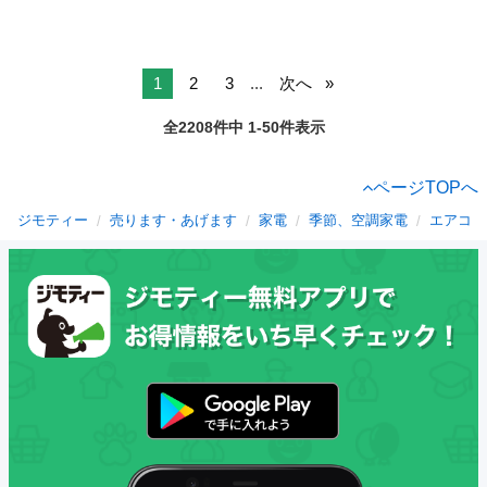
1
2
3
...
次へ
全2208件中 1-50件表示
ページTOPへ
ジモティー
売ります・あげます
家電
季節、空調家電
エアコン