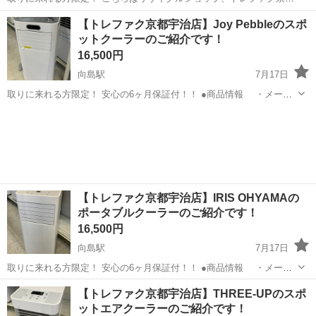
宇治店からの出品です。 ●商品情報 アイテム名：窓用エアコン メーカ
京都
京都市
向島駅
季節、空調家電
トレファク
【トレファク京都宇治店】Joy Pebbleのスポ
ー：Haier 年式：2025年製 型番：JA-W16A(W...
ットクーラーのご紹介です！
16,500円
向島駅
7月17日
取りに来れる方限定！ 安心の6ヶ月保証付！！ ●商品情報 ・メーカ
ー：Joy Pebble ・型 番 ：J0A4210T-8K ・年 式 ：
京都
京都市
向島駅
季節、空調家電
Pebble
2023年製 ・容 量 ：2....
【トレファク京都宇治店】IRIS OHYAMAの
ポータブルクーラーのご紹介です！
16,500円
向島駅
7月17日
取りに来れる方限定！ 安心の6ヶ月保証付！！ ●商品情報 ・メーカ
ー：IRIS OHYAMA ・型 番 ：IPP-2224S ・容 量 ：
京都
京都市
向島駅
季節、空調家電
貸し出し
【トレファク京都宇治店】THREE-UPのスポ
2.2kW ・備 考 ：付属品完...
ットエアクーラーのご紹介です！