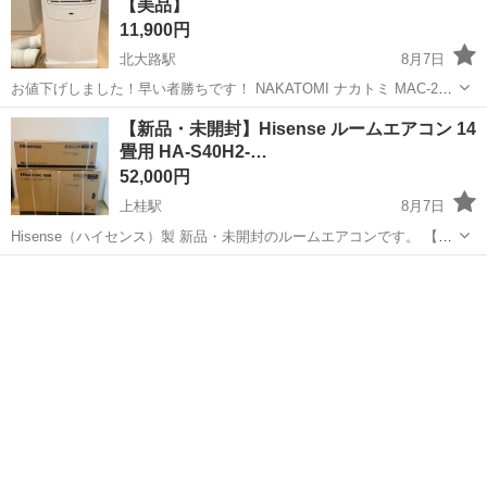
【美品】
11,900円
北大路駅
8月7日
お値下げしました！早い者勝ちです！ NAKATOMI ナカトミ MAC-20
移動式エアコン 2022年製 洗面所で3シーズン合計20回くらい使用しま
京都
京都市
北大路駅
季節、空調家電
【新品・未開封】Hisense ルームエアコン 14
した。 エアコンを設置することになり不要になったため出品します。
畳用 HA-S40H2-…
出品...
52,000円
上桂駅
8月7日
Hisense（ハイセンス）製 新品・未開封のルームエアコンです。 【型
番】 ・室内機：HA-S40H2-W ・室外機：HC-S40H2 【仕様】 * 14畳用
京都
京都市
上桂駅
季節、空調家電
* 2025年モデル * 200V仕様 * 凍結洗浄機能（...