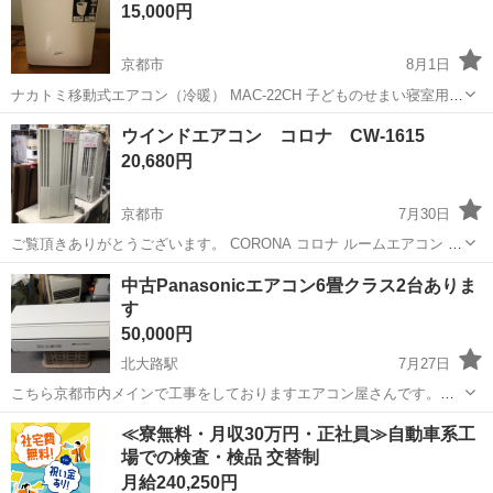
15,000円
す。
京都市
8月1日
ナカトミ移動式エアコン（冷暖） MAC-22CH 子どものせまい寝室用に
購入しましたが、寝室用にしては音が気になるので、2回しか使ってま
京都
京都市
季節、空調家電
ウインドエアコン コロナ CW-1615
せん。 中古品であることをご理解いただける方のみご検討をお願いい
20,680円
たします。...
京都市
7月30日
ご覧頂きありがとうございます。 CORONA コロナ ルームエアコン 型
番 CW-16152015年製 ※ リモコン 窓枠付属 当店はリサイクルショ
京都
京都市
季節、空調家電
コロナ
中古Panasonicエアコン6畳クラス2台ありま
ップです。 こちらの商品は店頭での販売も致しておりますので、売切
す
れの際は...
50,000円
北大路駅
7月27日
こちら京都市内メインで工事をしておりますエアコン屋さんです。
エアコン洗浄業務もしております。 こちらのエアコン同じ物が2台あ
京都
京都市
北大路駅
季節、空調家電
≪寮無料・月収30万円・正社員≫自動車系工
ります。 一台50000円になります。 Panasonicエアコン6畳クラス2025
場での検査・検品 交替制
年式 リモコン...
月給240,250円