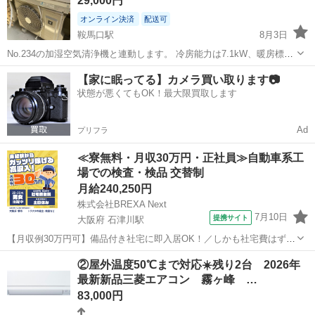
29,000円
オンライン決済
配送可
鞍馬口駅
8月3日
No.234の加湿空気清浄機と連動します。 冷房能力は7.1kW、暖房標準
能力は8.5kW 対応畳数: おもに23畳用（冷房15〜23畳、暖房18〜23
京都
京都市
鞍馬口駅
季節、空調家電
上京区
【家に眠ってる】カメラ買い取ります📷
畳）電源: 単相200V省エネ性能: 省エネ基準達成率 117%特徴・...
状態が悪くてもOK！最大限買取します
Ad
プリフラ
≪寮無料・月収30万円・正社員≫自動車系工
場での検査・検品 交替制
月給240,250円
株式会社BREXA Next
7月10日
提携サイト
大阪府 石津川駅
【月収例30万円可】備品付き社宅に即入居OK！／しかも社宅費はずっ
と無料♪／トラクタ本体の製造／資格経験不問★異業種からの転職活躍
大阪
堺市
石津川駅
その他
②屋外温度50℃まで対応☀️残り2台 2026年
中！／赴任旅費会社負担／工場まで無料送迎あり◎《大阪府堺市》 人
最新新品三菱エアコン 霧ヶ峰 …
気の工場のお仕事 ◇トラクタ...
83,000円