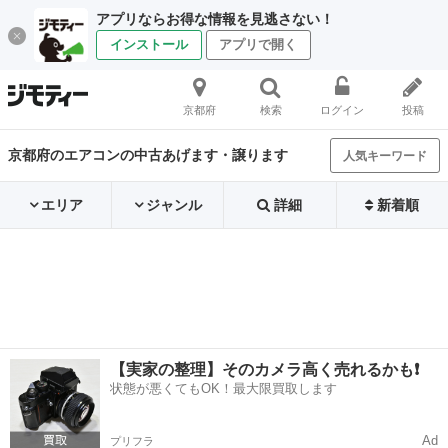
アプリならお得な情報を見逃さない！
インストール
アプリで開く
京都府
検索
ログイン
投稿
京都府のエアコンの中古あげます・譲ります
人気キーワード
エリア
ジャンル
詳細
新着順
【実家の整理】そのカメラ高く売れるかも❗️
状態が悪くてもOK！最大限買取します
Ad
プリフラ