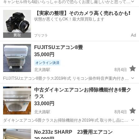
キャンセル待ち4組いらっしゃるので恐らくお渡し厳しいかと思ってま
す。 ※新規で希望の方は申し訳ないですがご返信は省略させていただ
京都
京都市
太秦天神川駅
季節、空調家電
メルカリ
【実家の整理】そのカメラ高く売れるかも❗️
いてます エアコン 6畳用 転居にてあまりましたので使用年数1年です
状態が悪くてもOK！最大限買取します
が売ります。 リモコンは引...
Ad
プリフラ
FUJITSUエアコン8畳
35,000円
オンライン決済
北大路駅
8月4日
FUJITSUエアコン8畳クラス2019年式 リモコン操作時音声案内付きで
す 取り外し品になります 取り外す前の試運転チェック済み リモコン
京都
京都市
北大路駅
季節、空調家電
取り付け
中古ダイキンエアコンお掃除機能付き6畳ク
付属しております
ラス
33,000円
北大路駅
8月4日
ダイキンエアコン6畳クラスお掃除機能付き2019年式 取り外し品にな
ります 取り外す前の試運転チェック済み リモコン付属しております
京都
京都市
北大路駅
季節、空調家電
ダイキン
No.233z SHARP 23畳用エアコン
本体に関してはノークレームノーリターンでお願いします！