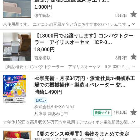
1,000円
修学院駅
8月2日
未使用品です。 エアコンの直風が辛い方におすすめのアイテムです。
注意：こちらはエアコン本体ではありません。「風よけカバー」で
京都
京都市
修学院駅
季節、空調家電
【18000円でお譲りします】コンパクトクー
す。 【冷風直撃防止&空気循環】風よけカバーがエアコンの直撃風を
ラー アイリスオーヤマ ICP-0…
効率よく...
18,000円
西京極駅
8月2日
【商品概要：コンパクトクーラー アイリスオーヤマ ICP-0302Y-
W 2026】 サイズ（約）：幅31.5×奥行27.1 cm×高さ51.8 cm 重量：
京都
京都市
西京極駅
季節、空調家電
≪寮完備・月収34万円・派遣社員≫機械系工
約12 kg 【状態ランク：あくまで出品者の主観となりま...
場での機械操作・製造オペレーター 交…
時給1,490円
日払い
株式会社BREXA Next
7月10日
提携サイト
兵庫県 南あわじ市
☆年休132日＆高月収例34万円☆車載用リチウムイオン電池部品の製造
／4勤2休でオフも充実♪／家具・家電付き社宅あり＆前払いで生活支援
兵庫
南あわじ市
その他
【夏のタンス整理👘】着物をまとめて査定
物資が受け取れる◎／20〜40代男女活躍中！ 車載用リチウムイオン電
状態が悪くてもOK！最大限買取します