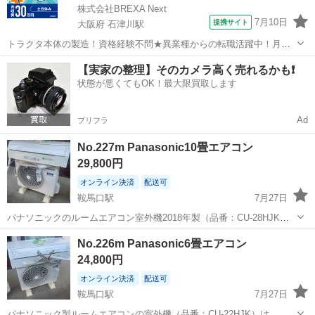
株式会社BREXA Next
7月10日
提携サイト
大阪府 石津川駅
トラクタ本体の製造！資格経験不問★異業種からの転職活躍中！月収
例29万円以上！生活支援物資事前対応可◎即日入寮OK！寮費はずっと
大阪
堺市
石津川駅
その他
【実家の整理】そのカメラ高く売れるかも❗️
無料＆備品付き1R寮完備！赴任旅費会社負担！工場まで無料送迎あり
状態が悪くてもOK！最大限買取します
◎《大阪府堺市》 人気の工場の...
Ad
プリフラ
No.227m Panasonic10畳エアコン
29,800円
オンライン決済
配送可
鞍馬口駅
7月27日
パナソニックのルームエアコン室外機2018年製（品番：CU-28HJK）
です。冷暖房兼用のセパレート形室外機です。100Vの電源を使用し、
京都
京都市
鞍馬口駅
季節、空調家電
上京区
No.226m Panasonic6畳エアコン
冷媒としてR32を使用しています。主に10畳用などの環境で使用され
24,800円
るモデルです。 リ...
オンライン決済
配送可
鞍馬口駅
7月27日
パナソニック製ルームエアコンの室外機（品番：CU-22HJK）は、