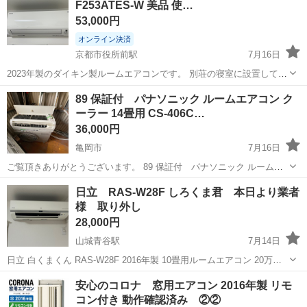
F253ATES-W 美品 使…
機×1台・...
53,000円
オンライン決済
京都市役所前駅
7月16日
2023年製のダイキン製ルームエアコンです。 別荘の寝室に設置してお
りましたが、使用回数は10回未満と非常に少なく、ほとんど使用して
京都
京都市
京都市役所前駅
季節、空調家電
89 保証付 パナソニック ルームエアコン ク
いません。 ペット・喫煙環境ではなく、室内機・室外機ともに大変き
ーラー 14畳用 CS-406C…
れいな状態です。動作確認...
36,000円
亀岡市
7月16日
ご覧頂きありがとうございます。 89 保証付 パナソニック ルームエ
アコン クーラー 14畳用 CS-406CF2-W ★京都・大阪・滋賀・奈良・兵
京都
亀岡市
季節、空調家電
クーラー
日立 RAS-W28F しろくま君 本日より業者
庫★ ◎動作確認済です。 内容・付属品 室内機×1台・...
様 取り外し
28,000円
山城青谷駅
7月14日
日立 白くまくん RAS-W28F 2016年製 10畳用ルームエアコン 20万で
購入 寝室にて使用していました。 業者様による取り外し ポンプダウ
京都
綴喜郡
山城青谷駅
季節、空調家電
RAS
安心のコロナ 窓用エアコン 2016年製 リモ
ン済 配管は切断していないため、そのまま再利用可能な状態になりま
コン付き 動作確認済み ②②
す。 ...