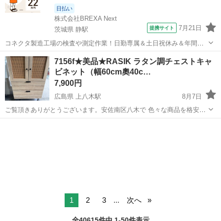
日払い
株式会社BREXA Next
7月21日
提携サイト
茨城県 静駅
コネクタ製造工場の検査や測定作業！日勤専属＆土日祝休み＆年間休
日128日★クリーンルーム内作業★マイカー通勤OK＆無料駐車場あり
茨城
常陸大宮市
静駅
その他
7156f★美品★RASIK ラタン調チェストキャ
★就業先食堂利用可！日払い制度あり！《茨城県常陸大宮市》 人気の
ビネット（幅60cm奧40c…
工場のお仕事 ◇コネクタ製造工...
7,900円
広島県 上八木駅
8月7日
ご覧頂きありがとうございます。安佐南区八木で 色々な商品を格安販
売しております。 まとめてご購入して頂ければ、お値引きさせて頂き
広島
広島市
上八木駅
収納家具
ます！ (3%から10%程度) 限界価格の商品もございますので場合によっ
ては値引きが出来ない...
1
2
3
...
次へ
全40615件中 1-50件表示