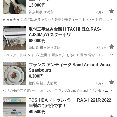
13,000円
神奈川県 横浜市
8月7日
★★★★★ ご自宅にある不要品を是非ジモティースポットへお持ち込
みしませんか？ 家電、趣味・スポーツ・レジャー用品、こども用品、
神奈川
横浜市
弦楽器、ギター
GrassRoots
取付工事込み金額 HITACHI 日立 RAS-
衣料服飾品、生活雑貨、家具、本、CD・DVDなどが無料でまとめて持
AJ36M(W) スターホワ…
ち込めます！ ※詳細はこ...
68,000円
福岡県 櫛田神社前駅
8月7日
スペック・仕様 タイプ? 壁掛け 畳数目安 おもに12畳用 電源 100V 平
行型 外気温 50 ℃対応 年度モデル 2022年モデル 冷房対応畳数(目安)
福岡
福岡市
櫛田神社前駅
季節、空調家電
フランス アンティーク Saint Amand Vieux
冷房15畳まで (10～15畳) 冷房(木造和室目安) 10畳...
Strasbourg
6,300円
福岡県 福工大前駅
8月7日
パリの蚤の市で買い付けました。 フランスSaint Amand（サンタマ
ン）窯の「Vieux St
ras
bourg（ヴュー・ストラスブール）」 カラフル
福岡
福岡市
福工大前駅
インテリア雑貨/小物
TOSHIBA（トウシバ） RAS-H221R 2022
なお花のブーケが手書きで描かれた、エレガントで大変華やかなこ...
年製のご紹介です！
49,500円