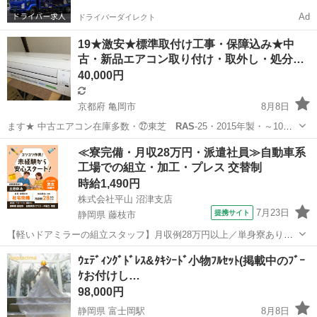
Ad
ドライバーダイレクト
19★激安★標準取付け工事・保障込み★中
古・新品エアコン取り付け・取外し・処分…
40,000円
京都府 亀岡市
8月8日
ます★ 中古エアコン在庫多数・㉗東芝
RAS
-25・2015年製・～10畳
用 清掃…
京都
亀岡市
季節、空調家電
取り付け
≪寮完備・月収28万円・派遣社員≫自動車系
工場での組立・加工・プレス 交替制
時給1,490円
株式会社平山 沼津支店
7月23日
提携サイト
静岡県 藤枝市
【軽いドアミラーの組立スタッフ】月収例28万円以上／単身寮あり／
年間休日121日／初めてさんも安心のカンタン作業 【未経験歓迎】軽
静岡
藤枝市
その他
ｳｪﾃﾞｨﾝｸﾞﾄﾞﾚｽ&ﾀｷｼｰﾄﾞ小物ﾌﾙｾｯﾄ(掲載中のﾌﾞｰ
いドアミラーの組立スタッフ｜新設のキレイな工場◎男女活躍中！ 大
ｹお付けし…
手自動車部品メーカーの新設工...
98,000円
静岡県 富士岡駅
8月8日