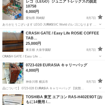
レゴ（LEGO）ジュニア T-レックスの脱走
10758
6,000円
愛知県 岡崎駅
8月7日
ありがとうございます LEGO JU
RAS
SIC World のレゴになります …
愛知
岡崎市
岡崎駅
おもちゃ
LEGO
CRASH GATE / Easy Life ROSIE COFFEE
TAB…
25,000円
東京都 大泉学園駅
8月7日
C
RAS
H GATE / Easy Life …
東京
練馬区
大泉学園駅
テーブル
0723-028 EURASIA キャリーバッグ
4,000円
神奈川県 横浜市
8月7日
品について】 0723-028 EU
RAS
IA キャリーバッグ 【状態…
神奈川
横浜市
バッグ
キャリーバッグ
TOSHIBA 東芝 エアコン RAS-H402E9DT [お
もに14畳用 /…