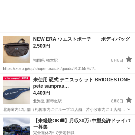
NEW ERA ウエストポーチ ボディバッグ
2,500円
福岡県 橋本駅
8月8日
https://zozo.jp/sp/shop/mu
ras
aki/goods/91015576/?
did=146975399&utm_source=yahoo&utm_medium=search_ecmodule&
福岡
福岡市
橋本駅
バッグ
NEW ERA
未使用 硬式 テニスラケット BRIDGESTONE
utm_c...
pete sampras…
4,400円
北海道 新琴似駅
8月8日
北海道内12店舗（札幌市内にグループ11店舗、苫小牧市内に１店舗）
総合リサイクルショップ アウトレットモノハウス屯田店です。 スマホ
北海道
札幌市
新琴似駅
テニス
BRIDGESTONE
【未経験OK🚚】月収30万↑中型免許ドライバ
QRコード決済「PayPay」「auPay」「d払い」と、 クレジットカード
ー募集
をご...
完全週休2日で安定転職