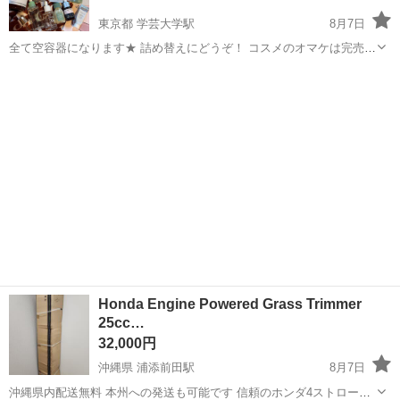
東京都 学芸大学駅
8月7日
全て空容器になります★ 詰め替えにどうぞ！ コスメのオマケは完売し
てます🙇‍♂️🙇‍♂️🙇‍♂️ PINKGHOST ガラス容器 2点 オーガニックヘアオイル
東京
目黒区
学芸大学駅
その他
が入っていた 容器になります。 ランバン エクラ・ドゥ・アル...
Honda Engine Powered Grass Trimmer
25cc…
32,000円
沖縄県 浦添前田駅
8月7日
沖縄県内配送無料 本州への発送も可能です 信頼のホンダ4ストローク