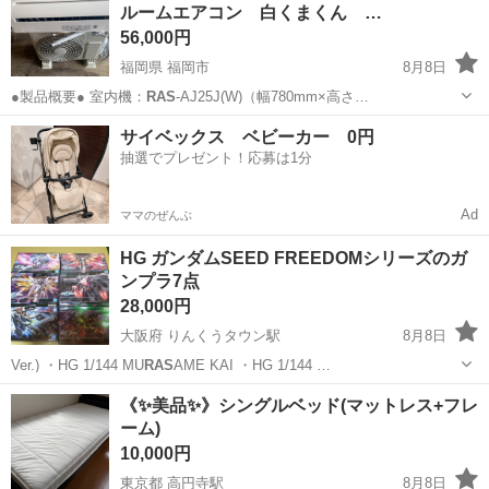
ルームエアコン 白くまくん …
56,000円
福岡県 福岡市
8月8日
●製品概要● 室内機：
RAS
-AJ25J(W)（幅780mm×高さ…
福岡
福岡市
季節、空調家電
RAS
サイベックス ベビーカー 0円
抽選でプレゼント！応募は1分
Ad
ママのぜんぶ
HG ガンダムSEED FREEDOMシリーズのガ
ンプラ7点
28,000円
大阪府 りんくうタウン駅
8月8日
Ver.) ・HG 1/144 MU
RAS
AME KAI ・HG 1/144 …
大阪
大阪市
りんくうタウン駅
模型、プラモデル
《✨美品✨》シングルベッド(マットレス+フレ
ーム)
FREEDOM
10,000円
東京都 高円寺駅
8月8日