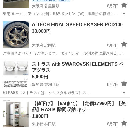
大阪府 香里園駅
8月7日
東芝 ルーム エアコン 大清快
RAS
-K251DZ（W） 事業所の撤退に…
大阪
寝屋川市
香里園駅
季節、空調家電
A-TECH FINAL SPEED ERASER PCD100
33,000円
大阪府 忠岡駅
8月7日
ご覧頂きありがとうございます。 タイヤホイール別の物に履き替えて
不要になったので出品致します。 絶版ホイールです。 ホイール多数キ
大阪
泉北郡
忠岡駅
タイヤ、ホイール
ストラス with SWAROVSKI ELEMENTS ペ
ズあり写真で確認してください。 タイヤはひび割れなどあるため交換
アグラス
が必要です。 ホイールサイズ ...
5,000円
愛知県 東刈谷駅
8月7日
ST
RAS
S（ストラス）は、クリスタルガラスにス…
愛知
刈谷市
東刈谷駅
バイク
スワロフスキー
【値下げ】【8/9まで】【定価17980円】【美
品】RASIK 隙間収納 キッ…
1,000円
東京都 神田駅
8月7日