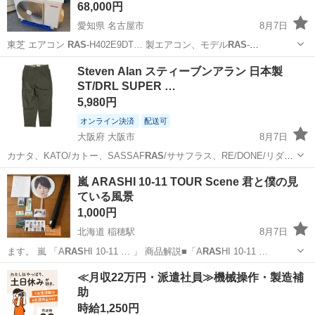
68,000円
愛知県 名古屋市
8月7日
東芝 エアコン
RAS
-H402E9DT… 製エアコン、モデル
RAS
-
H402E9DT…
愛知
名古屋市
季節、空調家電
200V
Steven Alan スティーブンアラン 日本製
ST/DRL SUPER …
5,980円
オンライン決済
配送可
大阪府 大阪市
8月7日
カナタ、KATO/カトー、SASSAF
RAS
/ササフラス、RE/DONE/リダ
ン、…
大阪
大阪市
パンツ
Needles
嵐 ARASHI 10-11 TOUR Scene 君と僕の見
ている風景
1,000円
北海道 稲穂駅
8月7日
ます。 嵐 「A
RAS
HI 10-11 … 」 商品解説■「A
RAS
HI 10-11 …
北海道
札幌市
稲穂駅
その他
≪月収22万円・派遣社員≫機械操作・製造補
助
時給1,250円