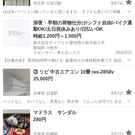
埼玉県 元加治駅
8月7日
ほぼ全バージョン揃っていると思いますが、ダブりも多いので画像に
てご確認下さい。特にTimerとOVERTUREは8枚あります。 No.9
埼玉
飯能市
元加治駅
CD
Snowman
深夜・早朝の荷物仕分け/シフト自由/バイク通
Snowman ACT SENSE period Hameln cont
ras
tはタイ...
勤OK/土日祝休みあり/日払いOK
時給1,200円～1,500円
株式会社ディプライ/愛知県小牧市新小木
愛知県 小牧市
スポンサー：求人ボックス
08月07日
【仕事内容】:夜間短時間で稼げる: 倉庫内で台車移動作業です 負担少
なく安心して働けます! <こんな方におすすめ> ⏩夜間時間を活用した
アルバイト・パート
③ リビ 中古エアコン 10畳 ras-2858v
い方 ⏩モクモク作業が好きな方 ⏩副業と両立したい方 <お仕事の魅力
35,000円
> 深夜時給1500円で稼...
兵庫県 苅藻駅
8月7日
ペットなし、タバコなし、異臭なし 焼き肉、てんぷら自宅でしませ
ん。 冷暖房問題なし 取り外し工事も落札者様で御願い致します。 普
兵庫
神戸市
苅藻駅
季節、空調家電
マドラス サンダル
通のマンションです。室外機はベランダにあり、安全帯とかも必要な
280円
いです。 複数同時購入大歓迎です...
北海道 桔梗駅
8月7日