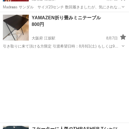
Mad
ras
s サンダル サイズ23センチ 数回履きましたが、気にされない
方に。 ヒールの高さ6.5センチ 左足のかかとが当たる部分が皮が剥が
北海道
函館市
桔梗駅
靴
YAMAZEN折り畳みミニテーブル
れていますので お安くします。
800円
大阪府 江坂駅
8月7日
引き取りに来て頂ける方限定 引渡希望日時：8月8日(土) もしくは9日
(日) ※応相談 2019年に購入しました。 写真2枚目の通り、天板表面に
大阪
吹田市
江坂駅
テーブル
わずかに傷があります。 引越しに伴い不要になるため出品いたしま
す。 ●折りた...
スケーターに人気のTHRASHER Tシャツ