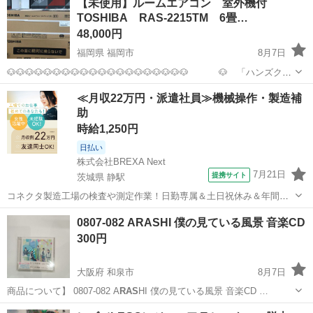
【未使用】ルームエアコン 室外機付
TOSHIBA RAS-2215TM 6畳…
48,000円
福岡県 福岡市
8月7日
🐶🐶🐶🐶🐶🐶🐶🐶🐶🐶🐶🐶🐶🐶🐶🐶🐶🐶🐶🐶 🐶 「ハンズクラ
フト 博多店」 🐶 🐶🐶🐶🐶🐶🐶🐶🐶🐶🐶🐶🐶🐶🐶🐶🐶🐶🐶🐶🐶 ＜絶
福岡
福岡市
季節、空調家電
RAS
≪月収22万円・派遣社員≫機械操作・製造補
賛イベント開催中‼‼＞ 🌈商品ご購入時にスタッフに「ジモ
助
ティ...
時給1,250円
日払い
株式会社BREXA Next
7月21日
提携サイト
茨城県 静駅
コネクタ製造工場の検査や測定作業！日勤専属＆土日祝休み＆年間休
日128日★クリーンルーム内作業★マイカー通勤OK＆無料駐車場あり
茨城
常陸大宮市
静駅
その他
0807-082 ARASHI 僕の見ている風景 音楽CD
★就業先食堂利用可！日払い制度あり！《茨城県常陸大宮市》 人気の
300円
工場のお仕事 ◇コネクタ製造工...
大阪府 和泉市
8月7日
商品について】 0807-082 A
RAS
HI 僕の見ている風景 音楽CD …
大阪
和泉市
CD
ARASHI