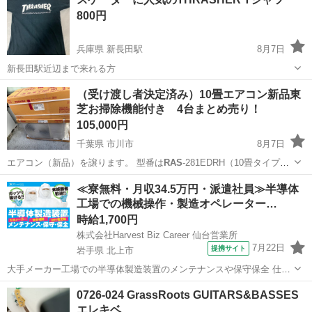
800円
兵庫県 新長田駅
8月7日
新長田駅近辺まで来れる方
兵庫
神戸市
新長田駅
Tシャツ
（受け渡し者決定済み）10畳エアコン新品東
芝お掃除機能付き 4台まとめ売り！
105,000円
千葉県 市川市
8月7日
エアコン（新品）を譲ります。 型番は
RAS
-281EDRH（10畳タイプ）
となり…
千葉
市川市
季節、空調家電
≪寮無料・月収34.5万円・派遣社員≫半導体
工場での機械操作・製造オペレーター…
時給1,700円
株式会社Harvest Biz Career 仙台営業所
7月22日
提携サイト
岩手県 北上市
大手メーカー工場での半導体製造装置のメンテナンスや保守保全 仕事
内容 ＼フラッシュメモリの製造を行う工場で半導体製造装置の保守・
岩手
北上市
その他
0726-024 GrassRoots GUITARS&BASSES
点検のお仕事／ 新工場新設に伴い、請負現場の立ち上げを行います！
エレキベ…
※立ち上げ時期目安：2...