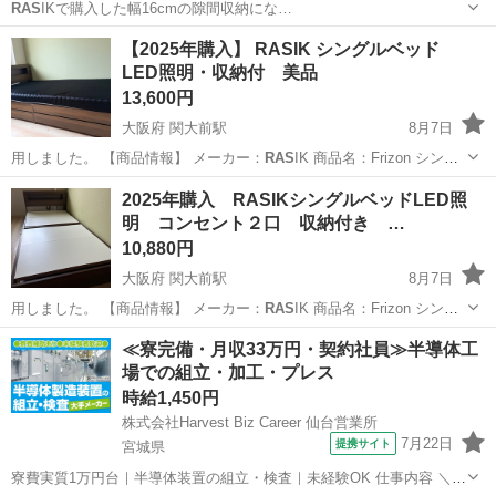
RAS
IKで購入した幅16cmの隙間収納にな…
東京
千代田区
神田駅
収納家具
【2025年購入】 RASIK シングルベッド
LED照明・収納付 美品
13,600円
大阪府 関大前駅
8月7日
用しました。 【商品情報】 メーカー：
RAS
IK 商品名：Frizon シング
ル…
大阪
吹田市
関大前駅
ベッド
LED照明
2025年購入 RASIKシングルベッドLED照
明 コンセント２口 収納付き …
10,880円
大阪府 関大前駅
8月7日
用しました。 【商品情報】 メーカー：
RAS
IK 商品名：Frizon シング
ル…
大阪
吹田市
関大前駅
ベッド
≪寮完備・月収33万円・契約社員≫半導体工
場での組立・加工・プレス
時給1,450円
株式会社Harvest Biz Career 仙台営業所
7月22日
提携サイト
宮城県
寮費実質1万円台｜半導体装置の組立・検査｜未経験OK 仕事内容 ＼半