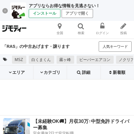
アプリならお得な情報を見逃さない！
インストール
アプリで開く
全国
検索
ログイン
投稿
「RAS」の中古あげます・譲ります
人気キーワード
MSZ
白くまくん
霧ヶ峰
ビーバーエアコン
ノクリ
エリア
カテゴリ
詳細
新着順
【未経験OK🚚】月収30万↑中型免許ドライバ
ー募集
完全週休2日で安定転職