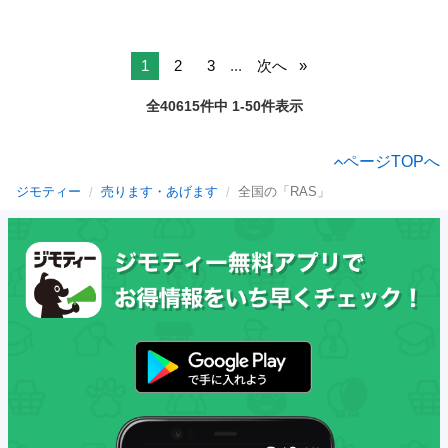
1
2
3
...
次へ
全40615件中 1-50件表示
ページTOPへ
ジモティー
売ります・あげます
全国の「RAS」