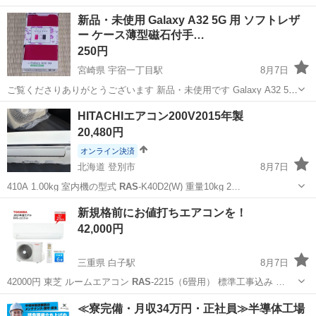
エンジンを搭載し、優れた燃費性能と簡単な操作が特徴です。草刈り
沖縄
浦添市
浦添前田駅
スキー
新品・未使用 Galaxy A32 5G 用 ソフトレザ
や雑草処理、庭やガーデン、広い屋外エリアのメンテナンスに最適で
ー ケース薄型磁石付手…
す。
250円
宮崎県 宇宿一丁目駅
8月7日
ご覧くださりありがとうございます 新品・未使用です Galaxy A32 5G
用 ソフトレザー ケース 薄型 磁石付手帳型 Ult
raS
lim ディープ ■端末
宮崎
延岡市
宇宿一丁目駅
携帯アクセサリー
HITACHIエアコン200V2015年製
の薄さ、軽さを損ねないウルトラスリムタイプのGalaxy...
20,480円
オンライン決済
北海道 登別市
8月7日
410A 1.00kg 室内機の型式
RAS
-K40D2(W) 重量10kg 2…
北海道
登別市
季節、空調家電
新規格前にお値打ちエアコンを！
42,000円
三重県 白子駅
8月7日
42000円 東芝 ルームエアコン
RAS
-2215（6畳用） 標準工事込み …
三重
鈴鹿市
白子駅
季節、空調家電
ルーム
≪寮完備・月収34万円・正社員≫半導体工場