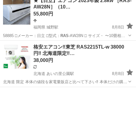
★【日立】エアコン 2023年製 2.8kw ［RAS-
AW28N］（10…
55,800円
福岡県 城野駅
8月8日
58885 □メーカー：日立 □型式：
RAS
-AW28N □ サイズ・ 〜10畳相…
福岡
北九州市
城野駅
季節、空調家電
取り付け
格安エアコン‼️東芝 RAS2215TL-w 38000
円‼️ 北海道限定‼…
38,000円
北海道 あいの里公園駅
8月8日
北海道 限定 本体の値段を家電量販店と比べて下さい‼️ 本体だけの購入
の場合、当社配送料が別途かかります （工事依頼の場合は配送料はか
北海道
札幌市
あいの里公園駅
季節、空調家電
RAS
かりません） （直接引き取りは行っておりません、必ず当社にて配送
のみとな...