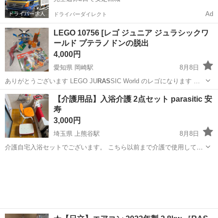
Ad
ドライバーダイレクト
LEGO 10756 [レゴ ジュニア ジュラシックワ
ールド プテラノドンの脱出
4,000円
愛知県 岡崎駅
8月8日
ありがとうございます LEGO JU
RAS
SIC World のレゴになります …
愛知
岡崎市
岡崎駅
模型、プラモデル
LEGO
【介護用品】入浴介護 2点セット parasitic 安
寿
3,000円
埼玉県 上熊谷駅
8月8日
介護自宅入浴セットでございます。 こちら以前まで介護で使用してお
りましたが不要になったためお譲りいたします。 軽く水洗いしており
埼玉
熊谷市
上熊谷駅
その他
介護用品
ます。 あくまで中古品です、予めご了承ください 自宅での介護は大変
で入浴は特に危険です。...