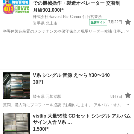
での機械操作・製造オペレーター 交替制
月給301,000円
株式会社Harvest Biz Career 仙台営業所
7月22日
提携サイト
岩手県 北上市
半導体製造装置のメンテナンスや保守保全と現場リーダー候補 仕事内
容 ＼フラッシュメモリの製造を行う工場で半導体製造装置の保守・点
岩手
北上市
その他
検のお仕事／ 【主な業務】 フラッシュメモリなどに使用される「半導
体」。 その半導体を...
V系 シングル 音源 え〜ら ¥30〜140
30円
埼玉県 元加治駅
8月7日
質問、購入前にプロフィール必読でお願いします。 アルバム・オムニ
バスは別に出品中です。 サブスク解禁していないアーティストも多い
埼玉
飯能市
元加治駅
CD
状態
vistlip 大量59枚 CDセット シングル アルバム
ので、お好きな方どうぞ。 【※一部編集中により抜けがございます】
サイン入含 V系 …
殆どが読み取り確認後の出品と...
1,500円