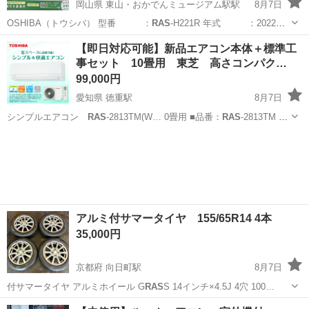
岡山県 東山・おかでんミュージアム駅駅
8月7日
OSHIBA（トウシバ） 型番 ：
RAS
-H221R 年式 ：2022年
製…
岡山
岡山市
東山・おかでんミュージアム駅駅
【即日対応可能】新品エアコン本体＋標準工
事セット 10畳用 東芝 高さコンパク…
季節、空調家電
貸し出し
99,000円
愛知県 徳重駅
8月7日
シンプルエアコン
RAS
-2813TM(W… 0畳用 ■品番：
RAS
-2813TM …
0V ■室内機：
RAS
-2813TM(W… ) ■室外機：
RAS
-2813ATM …
愛知
名古屋市
徳重駅
季節、空調家電
再利用
アルミ付サマータイヤ 155/65R14 4本
35,000円
京都府 向日町駅
8月7日
付サマータイヤ アルミホイール G
RAS
S 14インチ×4.5J 4穴 100…
京都
京都市
向日町駅
タイヤ、ホイール
タイヤ