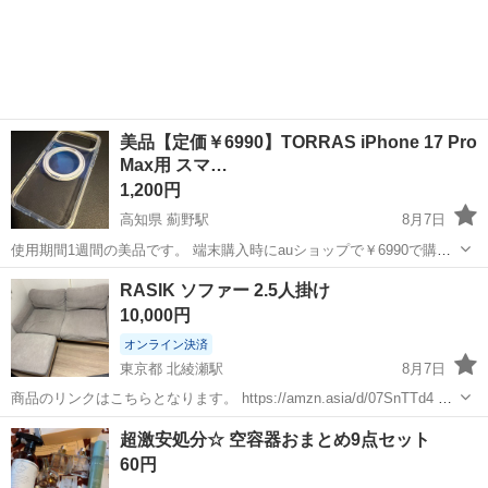
導体製造装置の組立・検査スタッフ／ 大手メーカー工場内で、半導体
宮城
その他
をつくるための装置を組み立てる仕事です。 タブレットや図面を確認
しながら、ドライバ...
美品【定価￥6990】TORRAS iPhone 17 Pro
Max用 スマ…
1,200円
高知県 薊野駅
8月7日
使用期間1週間の美品です。 端末購入時にauショップで￥6990で購入
し、ネットで買ったケースが届くまで繋ぎで使用していました。
高知
高知市
薊野駅
携帯アクセサリー
Pro
RASIK ソファー 2.5人掛け
10,000円
オンライン決済
東京都 北綾瀬駅
8月7日
商品のリンクはこちらとなります。 https://amzn.asia/d/07SnTTd4 本
商品は、オットマン（1.5万円）もつけて、本体価格合計6万円のもの
東京
足立区
北綾瀬駅
ソファ
超激安処分☆ 空容器おまとめ9点セット
となります。 普段使用により汚れ等ありますが、洗濯•掃除などすれ...
60円