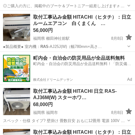
◎ご購入の方に、掲載中のブーケ＆ブートニア一組差し上げます♬︎𓂃
小物として、 花嫁の靴(24.5)・ティアラ・ネックレス・ピアス・ロン
静岡
御殿場市
富士岡駅
その他
タキシード
取付工事込み金額 HITACHI（ヒタチ）：日立
ググローブ・ドレープ・ハンカチーフ・ドレスレース袖付いていま
ルームエアコン 白くまくん …
す。 新郎はタキシード上...
56,000円
福岡県 櫛田神社前駅
8月8日
●製品概要● 室内機：
RAS
-AJ25J(W)（幅780mm×高さ…
福岡
福岡市
櫛田神社前駅
季節、空調家電
RAS
町内会・自治会の防災用品が全品送料無料
町内会・自治会の防災用品が全品送料無料！「防災備蓄
用品ドットコム」
Ad
株式会社ドリームデッサン
取付工事込み金額 HITACHI 日立 RAS-
AJ36M(W) スターホワ…
68,000円
福岡県 福岡市
8月8日
スペック・仕様 タイプ? 壁掛け 畳数目安 おもに12畳用 電源 100V 平
行型 外気温 50 ℃対応 年度モデル 2022年モデル 冷房対応畳数(目安)
福岡
福岡市
季節、空調家電
取付工事込み金額 HITACHI（ヒタチ）：日立
冷房15畳まで (10～15畳) 冷房(木造和室目安) 10畳...