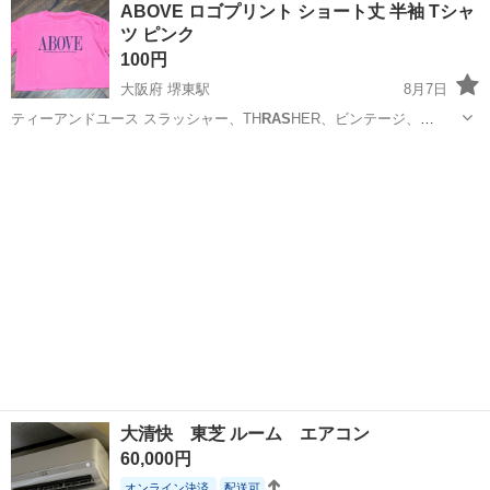
ABOVE ロゴプリント ショート丈 半袖 Tシャ
の正社員採用（無期雇用派遣）となります】 「2人で同じ職場で働き
ツ ピンク
たい」 「仕事も休みも一...
100円
大阪府 堺東駅
8月7日
ティーアンドユース スラッシャー、TH
RAS
HER、ビンテージ、
vintage、ア…
大阪
堺市
堺東駅
Tシャツ
大清快 東芝 ルーム エアコン
60,000円
オンライン決済
配送可