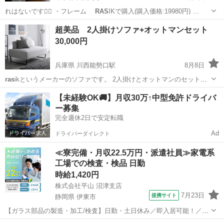
れはないです🙆‍♀️ ・フレーム
RAS
IKで購入(購入価格:19980円) …
東京
杉並区
高円寺駅
ベッド
フレーム
超美品 2人掛けソファ+オットマンセット
30,000円
兵庫県 川西能勢口駅
8月8日
ras
ikというメーカーのソファです。 2人掛けとオットマンのセットに
なります。 購入後3ヶ月で、ほぼ未使用ですがサイズが合わなかった
兵庫
川西市
川西能勢口駅
ソファ
【未経験OK🚚】月収30万↑中型免許ドライバ
ため出品いたします。 脚は取り外しでき、ローソファとしてもお使い
ー募集
いただけます。 （椅子...
完全週休2日で安定転職
Ad
ドライバーダイレクト
≪寮完備・月収22.5万円・派遣社員≫家電系
工場での検査・検品 日勤
時給1,420円
株式会社平山 沼津支店
7月23日
提携サイト
静岡県 伊東市
【ガラス部品の製造・加工/検査】日勤・土日休み／即入居可能！／伊
豆でのんびりライフ♪ ガラス部品の製造・加工/検査 【株式会社平山で
静岡
伊東市
その他