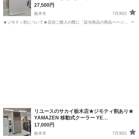
27,500円
栃木市
7月30日
★ジモティ割について★店頭ご購入の際に「該当商品の商品ページ」
をスタッフまでお見せいただくことでジモティ限定価格（掲載価格の
栃木
栃木市
季節、空調家電
サカイ
10%OFF）でご購入が可能です。 ぜひ店頭にてスタッフまでお伝えく
ださいませ。 -----...
リユースのサカイ栃木店★ジモティ割あり★
YAMAZEN 移動式クーラー YE…
17,000円
栃木市
7月30日