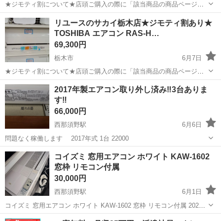
★ジモティ割について★店頭ご購入の際に「該当商品の商品ページ」
をスタッフまでお見せいただくことでジモティ限定価格（掲載価格の
栃木
栃木市
季節、空調家電
サカイ
リユースのサカイ栃木店★ジモティ割あり★
10%OFF）でご購入が可能です。 ぜひ店頭にてスタッフまでお伝えく
TOSHIBA エアコン RAS-H…
ださいませ。尚お会計後のご申告...
69,300円
栃木市
6月7日
★ジモティ割について★店頭ご購入の際に「該当商品の商品ページ」
をスタッフまでお見せいただくことでジモティ限定価格（掲載価格の
栃木
栃木市
季節、空調家電
サカイ
2017年製エアコン取り外し済み‼️3台ありま
10%OFF）でご購入が可能です。 ぜひ店頭にてスタッフまでお伝えく
す‼️
ださいませ。尚お会計後のご申告...
66,000円
西那須野駅
6月6日
問題なく稼働します 2017年式 1台 22000
栃木
大田原市
西那須野駅
季節、空調家電
コイズミ 窓用エアコン ホワイト KAW-1602
窓枠 リモコン付属
30,000円
西那須野駅
6月1日
コイズミ 窓用エアコン ホワイト KAW-1602 窓枠 リモコン付属 2020
年製 動作確認済み 黄ばみ無く良好 必ず自己紹介をお読み下さい。
栃木
大田原市
西那須野駅
季節、空調家電