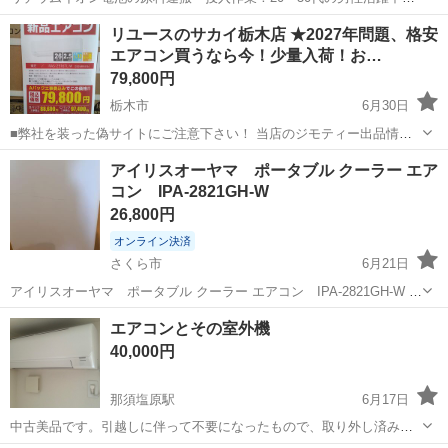
ワンルーム寮完備！赴任旅費会社負担！年間休日130日★フォークリフ
神奈川
相模原市
南橋本駅
その他
リユースのサカイ栃木店 ★2027年問題、格安
ト免許お持ちの方、活躍中！就業先食堂利用可★《神奈川県相模原
エアコン買うなら今！少量入荷！お…
市》 人気の工場のお仕事 ◇電...
79,800円
栃木市
6月30日
■弊社を装った偽サイトにご注意下さい！ 当店のジモティー出品情
報、画像が複数の偽サイトに転載されていることが確認されておりま
栃木
栃木市
季節、空調家電
アイリスオーヤマ ポータブル クーラー エア
す。 これらのサイトに関しましては、当店とは一切関係がございませ
コン IPA-2821GH-W
ん。 偽サイトへのアクセス...
26,800円
オンライン決済
さくら市
6月21日
アイリスオーヤマ ポータブル クーラー エアコン IPA-2821GH-W 自
宅で使用していましたが、必要無くなったので販売します 冷房・暖
栃木
さくら市
季節、空調家電
エアコンとその室外機
房・除湿・換気が使えます。 本体のみの出品になります。 窓用のダク
40,000円
ト...
那須塩原駅
6月17日
中古美品です。引越しに伴って不要になったもので、取り外し済みで
す。 写真には無いですが、室外機と併せての出品です。 2年間しまい