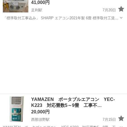
41,000円
足利駅
7月20日
「標準取付工事込み」 SHARP エアコン2021年製 6畳 標準取付工賃込
み価格『栃木、群馬、埼玉限定 ご覧いただきありがとうございます。
栃木
足利市
足利駅
季節、空調家電
SHARP
- メーカー : SHARP - 型番 : AY-N22N-W -年式 ...
YAMAZEN ポータブルエアコン YEC-
K223 対応畳数5～9畳 工事不…
20,000円
西那須野駅
7月15日