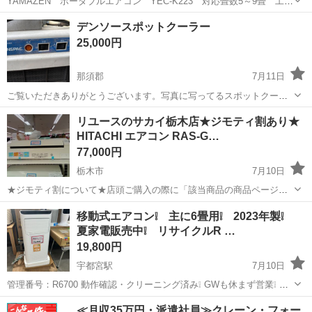
YAMAZEN ポータブルエアコン YEC-K223 対応畳数5～9畳 工事
不要 除湿機能付 リモコン有 パワフル ■型番：YEC-K223 ■タイ
栃木
那須塩原市
西那須野駅
季節、空調家電
デンソースポットクーラー
プ：床置き ■電源：100V ■冷房対応畳数(目安)：5～9畳 ■冷房(...
25,000円
那須郡
7月11日
ご覧いただきありがとうございます。写真に写ってるスポットクーラ
ーの出品です。 家で使っていましたが使う機会がなく置いておいたら
栃木
那須郡
季節、空調家電
リユースのサカイ栃木店★ジモティ割あり★
風が出るホース部分がボロボロになってしまいました。10分くらい試
HITACHI エアコン RAS-G…
運転してましたが異常ななく冷たい...
77,000円
栃木市
7月10日
★ジモティ割について★店頭ご購入の際に「該当商品の商品ページ」
をスタッフまでお見せいただくことでジモティ限定価格（掲載価格の
栃木
栃木市
季節、空調家電
サカイ
移動式エアコン❕ 主に6畳用❕ 2023年製❕
10%OFF）でご購入が可能です。 ぜひ店頭にてスタッフまでお伝えく
夏家電販売中❕ リサイクルR …
ださいませ。尚お会計後のご申告...
19,800円
宇都宮駅
7月10日
管理番号：R6700 動作確認・クリーニング済み❕ GWも休まず営業❕ 現
物確認OK❕ 即日お持ちかえりOK❕ お持ち帰り用に軽トラ無料貸し出し
栃木
宇都宮市
宇都宮駅
季節、空調家電
≪月収35万円・派遣社員≫クレーン・フォー