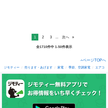
1
2
3
...
次へ
全1710件中 1-50件表示
ページTOPへ
ジモティー
売ります・あげます
家電
季節、空調家電
エアコン