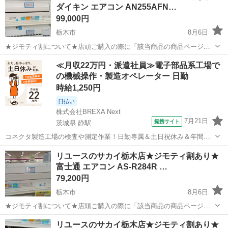
ダイキン エアコン AN255AFN…
99,000円
栃木市
8月6日
★ジモティ割について★店頭ご購入の際に「該当商品の商品ページ」
をスタッフまでお見せいただくことでジモティ限定価格（掲載価格の
栃木
栃木市
季節、空調家電
サカイ
≪月収22万円・派遣社員≫電子部品系工場で
10%OFF）でご購入が可能です。 ぜひ店頭にてスタッフまでお伝えく
の機械操作・製造オペレーター 日勤
ださいませ。尚お会計後のご申告...
時給1,250円
日払い
株式会社BREXA Next
7月21日
提携サイト
茨城県 静駅
コネクタ製造工場の検査や測定作業！日勤専属＆土日祝休み＆年間休
日128日★クリーンルーム内作業★マイカー通勤OK＆無料駐車場あり
茨城
常陸大宮市
静駅
その他
リユースのサカイ栃木店★ジモティ割あり★
★就業先食堂利用可！日払い制度あり！《茨城県常陸大宮市》 人気の
富士通 エアコン AS-R284R …
工場のお仕事 ◇コネクタ製造工...
79,200円
栃木市
8月6日
★ジモティ割について★店頭ご購入の際に「該当商品の商品ページ」
をスタッフまでお見せいただくことでジモティ限定価格（掲載価格の
栃木
栃木市
季節、空調家電
サカイ
リユースのサカイ栃木店★ジモティ割あり★
10%OFF）でご購入が可能です。 ぜひ店頭にてスタッフまでお伝えく