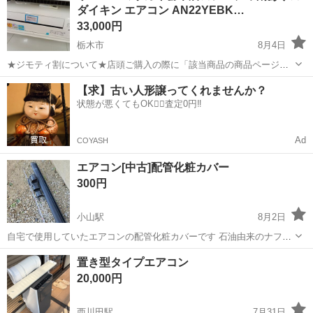
ダイキン エアコン AN22YEBK…
ださいませ。尚お会計後のご申告...
33,000円
栃木市
8月4日
★ジモティ割について★店頭ご購入の際に「該当商品の商品ページ」
をスタッフまでお見せいただくことでジモティ限定価格（掲載価格の
栃木
栃木市
季節、空調家電
サカイ
【求】古い人形譲ってくれませんか？
10%OFF）でご購入が可能です。 ぜひ店頭にてスタッフまでお伝えく
状態が悪くてもOK🙆‍♀️査定0円‼️
ださいませ。尚お会計後のご申告...
Ad
COYASH
エアコン[中古]配管化粧カバー
300円
小山駅
8月2日
自宅で使用していたエアコンの配管化粧カバーです 石油由来のナフサ
不足で配管カバーもメーカーで欠品中でエアコンを新しく買い替えて
栃木
小山市
小山駅
季節、空調家電
置き型タイプエアコン
もカバーの取り付けができないという現状らしいです 中古ですが割れ
20,000円
や欠けなどなく、問題なく取り付け...
西川田駅
7月31日