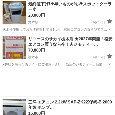
栃木
那須塩原市
那須塩原駅
季節、空調家電
CORONA
最終値下げ❗🎉早いものがち🎉スポットクーラ
っぱなしなので動作確認できておりません。返品不可です。 (恐らく8
ー🎐
畳用だったと思います) （20...
20,000円
野木駅
6月17日
あまり使用しておらず保管してました。 窓用エアコンの置き型でスポ
ットクーラーだと思って下さい。 エアコンを設置出来ない方など 比較
栃木
小山市
野木駅
季節、空調家電
スポットクーラー
リユースのサカイ栃木店 ★2027年問題！格安
的綺麗ではありますが、年数による劣化汚れキズなどはありますので
エアコン買うなら今！★ジモティー…
神経質なかたはご遠慮下さい。 ...
70,800円
栃木市
6月15日
■弊社を装った偽サイトにご注意下さい！ 当店のジモティー出品情
報、画像が複数の偽サイトに転載されていることが確認されておりま
栃木
栃木市
季節、空調家電
サカイ
す。 これらのサイトに関しましては、当店とは一切関係がございませ
ん。 偽サイトへのアクセスや個...
三洋 エアコン 2.2kW SAP-ZK22X(W)-B 2009
年製 ポンプ…
15,000円