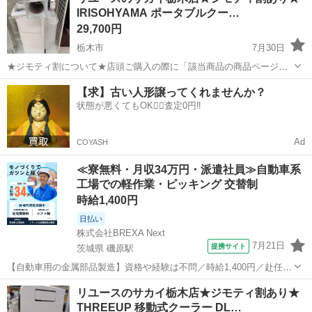
IRISOHYAMA ポータブルクー…
ださいませ。 -----...
29,700円
栃木市
7月30日
★ジモティ割について★店頭ご購入の際に「該当商品の商品ページ」
をスタッフまでお見せいただくことでジモティ限定価格（掲載価格の
栃木
栃木市
季節、空調家電
サカイ
【求】古い人形譲ってくれませんか？
10%OFF）でご購入が可能です。 ぜひ店頭にてスタッフまでお伝えく
状態が悪くてもOK🙆‍♀️査定0円‼️
ださいませ。 -----...
Ad
COYASH
≪寮無料・月収34万円・派遣社員≫自動車系
工場での軽作業・ピッキング 交替制
時給1,400円
日払い
株式会社BREXA Next
7月21日
提携サイト
茨城県 磯原駅
【自動車用の金属部品製造】資格や経験は不問／時給1,400円／赴任旅
費会社負担／正社員登用のチャンスあり／食堂利用可能／マイカー通
茨城
北茨城市
磯原駅
その他
リユースのサカイ栃木店★ジモティ割あり★
勤OK《茨城県茨城市》 人気の工場のお仕事 ◇トラックの金属部品の
THREEUP 移動式クーラー DL…
製造◇ ★トラックの金属...