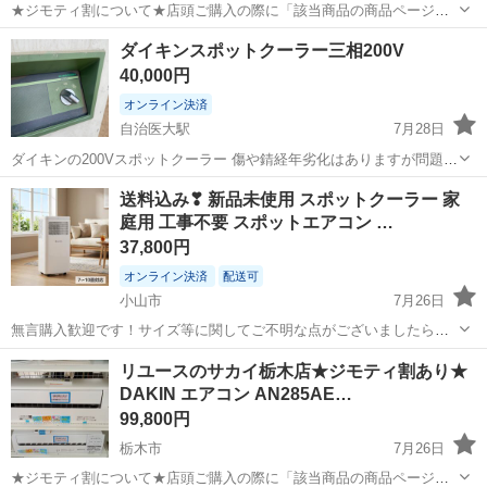
★ジモティ割について★店頭ご購入の際に「該当商品の商品ページ」
をスタッフまでお見せいただくことでジモティ限定価格（掲載価格の
栃木
栃木市
季節、空調家電
サカイ
ダイキンスポットクーラー三相200V
10%OFF）でご購入が可能です。 ぜひ店頭にてスタッフまでお伝えく
40,000円
ださいませ。 -----...
オンライン決済
自治医大駅
7月28日
ダイキンの200Vスポットクーラー 傷や錆経年劣化はありますが問題無
く使用できます。返信に時間がかかる場合がございます。
栃木
下野市
自治医大駅
季節、空調家電
送料込み❣ 新品未使用 スポットクーラー 家
庭用 工事不要 スポットエアコン …
37,800円
オンライン決済
配送可
小山市
7月26日
無言購入歓迎です！サイズ等に関してご不明な点がございましたら、
ご遠慮なくお問い合わせください。 郵送のみのご対応となりますので
栃木
小山市
季節、空調家電
除湿
リユースのサカイ栃木店★ジモティ割あり★
よろしくお願いします。 北海道、沖縄は別途送料がかかる場合がござ
DAKIN エアコン AN285AE…
いますので、該当地域の方はコメ...
99,800円
栃木市
7月26日
★ジモティ割について★店頭ご購入の際に「該当商品の商品ページ」