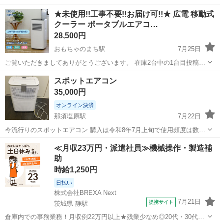
をスタッフまでお見せいただくことでジモティ限定価格（掲載価格の
栃木
栃木市
季節、空調家電
サカイ
★未使用!!工事不要!!お届け可!!★ 広電 移動式
10%OFF）でご購入が可能です。 ぜひ店頭にてスタッフまでお伝えく
クーラー ポータブルエアコ…
ださいませ。尚お会計後のご申告...
28,500円
おもちゃのまち駅
7月25日
ご覧いただきましてありがとうございます。 在庫2台中の1台目投稿で
す！ 夏物家電は季節外れの今がチャンスですよ!! 工事不要ですので、
栃木
下都賀郡
おもちゃのまち駅
季節、空調家電
スポットエアコン
設置してすぐに使えます!!(^^♪ ※近隣地域であれば無料でお...
クーラー
35,000円
オンライン決済
那須塩原駅
7月22日
今流行りのスポットエアコン 購入は令和8年7月上旬で使用頻度は数回
のみ コンセントがあれば どこでも涼しい風を感じられます^ - ^ サイ
栃木
那須塩原市
那須塩原駅
季節、空調家電
≪月収23万円・派遣社員≫機械操作・製造補
ズ: 幅 約368.5mm × 奥行 約298mm × 高さ 約530mm（重量 約...
助
時給1,250円
日払い
株式会社BREXA Next
7月21日
提携サイト
茨城県 静駅
倉庫内での事務業務！月収例22万円以上★残業少なめ◎20代・30代・