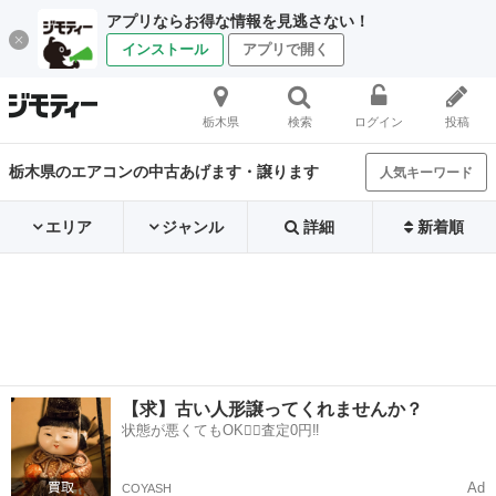
アプリならお得な情報を見逃さない！
インストール
アプリで開く
栃木県
検索
ログイン
投稿
栃木県のエアコンの中古あげます・譲ります
人気キーワード
エリア
ジャンル
詳細
新着順
【求】古い人形譲ってくれませんか？
状態が悪くてもOK🙆‍♀️査定0円‼️
Ad
COYASH