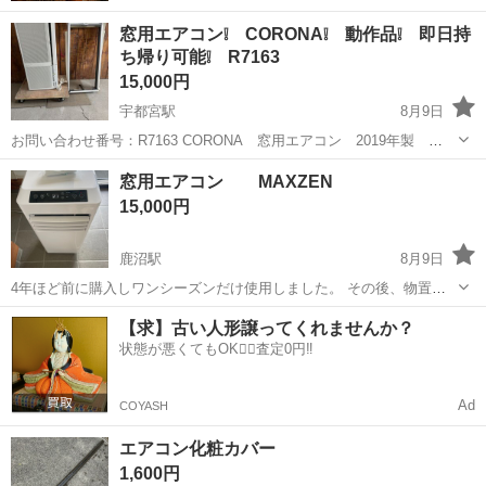
窓用エアコン❕ CORONA❕ 動作品❕ 即日持
ち帰り可能❕ R7163
15,000円
宇都宮駅
8月9日
お問い合わせ番号：R7163 CORONA 窓用エアコン 2019年製
CWH-A1819 ＊枠付き、リモコン付き 固定ネジ等欠品しております。
栃木
宇都宮市
宇都宮駅
季節、空調家電
窓用エアコン MAXZEN
汚れ等ございます。 現状販売。 ご自身で取り付けできま...
15,000円
鹿沼駅
8月9日
4年ほど前に購入しワンシーズンだけ使用しました。 その後、物置に
て保存しておりました。 比較的綺麗だと思います！ しっかりと冷たい
栃木
鹿沼市
鹿沼駅
季節、空調家電
【求】古い人形譲ってくれませんか？
風出ます！ 説明書などありません。 中古品ですのでご理解ある方お願
状態が悪くてもOK🙆‍♀️査定0円‼️
い致します！
Ad
COYASH
エアコン化粧カバー
1,600円