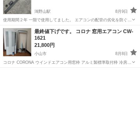
鴻野山駅
8月9日
使用期間２年 一階で使用してました。 エアコンの配管の劣化を防ぐた
めにも化粧カバーの取り付けをおすすめしています。 また、露出した
栃木
那須烏山市
鴻野山駅
季節、空調家電
最終値下げです。 コロナ 窓用エアコン CW-
配管をカバーで覆うことにより、外観もスッキリして見た目にも綺麗
1621
に仕上がります。 さらに、配管...
21,800円
小山市
8月8日
コロナ CORONA ウインドエアコン用窓枠 アルミ製標準取付枠 冷房専
用シリーズ用標準タイプ ブランド：CORONA（住宅設備） 個数：1個
栃木
小山市
季節、空調家電
夏の間だけ窓に装着してそれ以外の期間は暗室で保管いていました。
枠に付け...