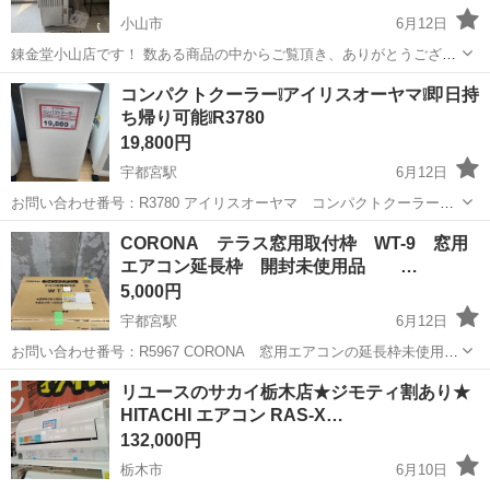
小山市
6月12日
錬金堂小山店です！ 数ある商品の中からご覧頂き、ありがとうござい
ます。 店舗の閲覧ができるようになりました！ ぜひお越しください！
栃木
小山市
季節、空調家電
コンパクトクーラー❕アイリスオーヤマ❕即日持
配送サービスもご利用可能です。 ¥3,000～より承ります。 お値引につ
ち帰り可能❕R3780
きましては、店...
19,800円
宇都宮駅
6月12日
お問い合わせ番号：R3780 アイリスオーヤマ コンパクトクーラー
2023年製 ICA-0301A 現物確認・購入後の取り置きも致しておりま
栃木
宇都宮市
宇都宮駅
季節、空調家電
CORONA テラス窓用取付枠 WT-9 窓用
す。 その他にも、冷蔵庫・洗濯機のセット 電子レンジ ガス台...
エアコン延長枠 開封未使用品 …
5,000円
宇都宮駅
6月12日
お問い合わせ番号：R5967 CORONA 窓用エアコンの延長枠未使用
品 大きな工事が不要ですので、費用を抑えられる窓用エアコンの
栃木
宇都宮市
宇都宮駅
季節、空調家電
CORONA
リユースのサカイ栃木店★ジモティ割あり★
枠！！ ご自身で取り付けできます！！ ＊窓の大きさ、形状で設置でき
HITACHI エアコン RAS-X…
る窓用...
132,000円
栃木市
6月10日