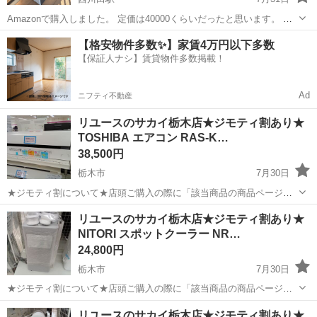
Amazonで購入しました。 定価は40000くらいだったと思います。 冷
房、除湿、送風の3機能です。今年の5月に購入したもので、まだ新し
栃木
宇都宮市
西川田駅
季節、空調家電
【格安物件多数✨】家賃4万円以下多数
いです。 6畳の部屋で使用していました。 窓にダクト（専用の仕切）
【保証人ナシ】賃貸物件多数掲載！
を抜くタイプです。 ...
Ad
ニフティ不動産
リユースのサカイ栃木店★ジモティ割あり★
TOSHIBA エアコン RAS-K…
38,500円
栃木市
7月30日
★ジモティ割について★店頭ご購入の際に「該当商品の商品ページ」
をスタッフまでお見せいただくことでジモティ限定価格（掲載価格の
栃木
栃木市
季節、空調家電
サカイ
リユースのサカイ栃木店★ジモティ割あり★
10%OFF）でご購入が可能です。 ぜひ店頭にてスタッフまでお伝えく
NITORI スポットクーラー NR…
ださいませ。尚お会計後のご申告...
24,800円
栃木市
7月30日
★ジモティ割について★店頭ご購入の際に「該当商品の商品ページ」
をスタッフまでお見せいただくことでジモティ限定価格（掲載価格の
栃木
栃木市
季節、空調家電
サカイ
リユースのサカイ栃木店★ジモティ割あり★
10%OFF）でご購入が可能です。 ぜひ店頭にてスタッフまでお伝えく