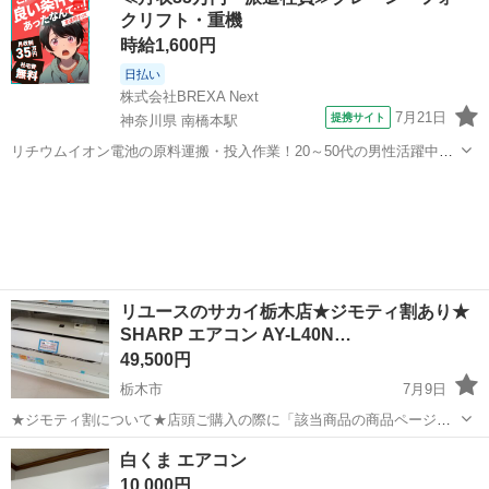
(時間制限有り)も行っております❕ その他に...
クリフト・重機
ヤフーオークション
時給1,600円
日払い
株式会社BREXA Next
7月21日
提携サイト
神奈川県 南橋本駅
リチウムイオン電池の原料運搬・投入作業！20～50代の男性活躍中★
ワンルーム寮完備！赴任旅費会社負担！年間休日130日★フォークリフ
神奈川
相模原市
南橋本駅
その他
ト免許お持ちの方、活躍中！就業先食堂利用可★《神奈川県相模原
市》 人気の工場のお仕事 ◇電...
リユースのサカイ栃木店★ジモティ割あり★
SHARP エアコン AY-L40N…
49,500円
栃木市
7月9日
★ジモティ割について★店頭ご購入の際に「該当商品の商品ページ」
をスタッフまでお見せいただくことでジモティ限定価格（掲載価格の
栃木
栃木市
季節、空調家電
サカイ
白くま エアコン
10%OFF）でご購入が可能です。 ぜひ店頭にてスタッフまでお伝えく
10,000円
ださいませ。尚お会計後のご申告...