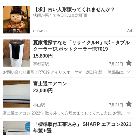
40代の男女活躍中！空調完備で快適作業★食堂利用可◎マイカー通勤
茨城
常陸大宮市
静駅
その他
【求】古い人形譲ってくれませんか？
OK◎無料駐車場完備！《茨城県常陸大宮市》 人気の工場のお仕事 ◇
状態が悪くてもOK🙆‍♀️査定0円‼️
電子部品製造倉庫内の事務...
Ad
COYASH
夏家電探すなら「リサイクルR」❕ポ－タブル
クーラー❕スポットクーラー❕R7019
15,800円
宇都宮駅
7月22日
お問い合わせ番号：R7019 アイリスオーヤマ 2021年製 付属品は写
真のものが全てです。 不足のものがありましたら、ご用意をお願いし
栃木
宇都宮市
宇都宮駅
季節、空調家電
富士通エアコン
ます。 現物確認・購入後10日程度(10日以上は要相談)の取り...
ヤフーオークション
23,000円
小山駅
7月21日
富士通エアコン 2022年 取り外して穴埋めまでしてくれる方に お譲り
します。 現在も良好、よく冷えます。 引越しの為 日付指定とさせて
栃木
小山市
小山駅
季節、空調家電
譲り
「標準取付工事込み」 SHARP エアコン2021
いただきます。 8月の12日。
年製 6畳