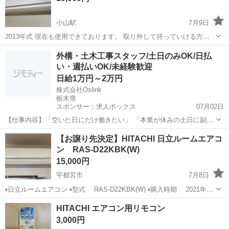
小山駅
7月9日
2013年式 現在も使用できております。 取り外して持っていける方で
お願いします。 外したあとの穴をカバーで覆ってほしいです。
栃木
小山市
小山駅
季節、空調家電
白くま
外構・土木工事スタッフ/土日のみOK/日払
い・週払いOK/未経験歓迎
日給1万円～2万円
株式会社Oslink
栃木県
スポンサー：求人ボックス
07月02日
【仕事内容】「空いた日にだけ働きたい」 「本業が休みの土日に副業
したい」 「まずはアルバイトから始めてみたい」 そんな方、大歓迎で
アルバイト・パート / 契約社員 / 業務委託
【お譲り先決定】HITACHI 日立ルームエアコ
す! 株式会社Oslinkでは業務拡大につき、外構・土木工事スタッフを募
ン RAS-D22KBK(W)
集しています。 勤務は週1日...
15,000円
宇都宮市
7月8日
▪️日立ルームエアコン ▪️型式 RAS-D22KBK(W) ▪️購入時期 2021年1
月頃 ▪️クリーニング未実施 ▪️部屋に設置されているため、取り外し費が
栃木
宇都宮市
季節、空調家電
RAS
HITACHI エアコン用リモコン
別途(8000円)かかります。 取り外しのできる専門...
3,000円