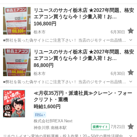
リユースのサカイ栃木店 ★2027年問題、格安
エアコン買うなら今！少量入荷！お…
106,800円
栃木市
6月30日
■弊社を装った偽サイトにご注意下さい！ 当店のジモティー出品情
報、画像が複数の偽サイトに転載されていることが確認されておりま
栃木
栃木市
季節、空調家電
サカイ
リユースのサカイ栃木店 ★2027年問題、格安
す。 これらのサイトに関しましては、当店とは一切関係がございませ
エアコン買うなら今！少量入荷！お…
ん。 偽サイトへのアクセスや個...
86,800円
栃木市
6月30日
■弊社を装った偽サイトにご注意下さい！ 当店のジモティー出品情
報、画像が複数の偽サイトに転載されていることが確認されておりま
栃木
栃木市
季節、空調家電
サカイ
≪月収35万円・派遣社員≫クレーン・フォー
す。 これらのサイトに関しましては、当店とは一切関係がございませ
クリフト・重機
ん。 偽サイトへのアクセスや個...
時給1,600円
日払い
株式会社BREXA Next
7月21日
提携サイト
神奈川県 南橋本駅
リチウムイオン電池の原料運搬・投入作業！20～50代の男性活躍中★