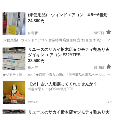
(未使用品) ウィンドエアコン 4.5〜6畳用
24,800円
佐野駅
8月7日
(未使用品) ウィンドエアコン 営業時間 店舗住所 定休日( 連休 )など
の記載がありますので必ず最後までお読み下さいます様お願い致しま
栃木
佐野市
佐野駅
季節、空調家電
リユースのサカイ栃木店★ジモティ割あり★
す。 プロフィール欄にも月の連休情報を記載しておりますのでそちら
ダイキン エアコン F22YTES …
も合わせてご確...
38,500円
栃木市
8月6日
★ジモティ割について★店頭ご購入の際に「該当商品の商品ページ」
をスタッフまでお見せいただくことでジモティ限定価格（掲載価格の
栃木
栃木市
季節、空調家電
サカイ
【求】古い人形譲ってくれませんか？
10%OFF）でご購入が可能です。 ぜひ店頭にてスタッフまでお伝えく
状態が悪くてもOK🙆‍♀️査定0円‼️
ださいませ。尚お会計後のご申告...
Ad
COYASH
リユースのサカイ栃木店★ジモティ割あり★