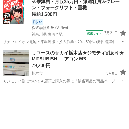
≪寮無料・月収35万円・派遣社員≫クレー
ン・フォークリフト・重機
時給1,600円
日払い
株式会社BREXA Next
7月21日
提携サイト
神奈川県 南橋本駅
リチウムイオン電池の原料運搬・投入作業！20～50代の男性活躍中★
ワンルーム寮完備！赴任旅費会社負担！年間休日130日★フォークリフ
神奈川
相模原市
南橋本駅
その他
リユースのサカイ栃木店★ジモティ割あり★
ト免許お持ちの方、活躍中！就業先食堂利用可★《神奈川県相模原
MITSUBISHI エアコン MS…
市》 人気の工場のお仕事 ◇電...
79,200円
栃木市
5月8日
★ジモティ割について★店頭ご購入の際に「該当商品の商品ページ」
をスタッフまでお見せいただくことでジモティ限定価格（掲載価格の
栃木
栃木市
季節、空調家電
サカイ
10%OFF）でご購入が可能です。 ぜひ店頭にてスタッフまでお伝えく
ださいませ。尚お会計後のご申告...