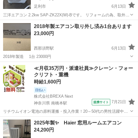
足利市
6月13日
三洋エアコン 2.2kw SAP-ZK22X(W)-Bです。 リフォームの為、取外
し、出品日にポンプダウンしたものです。 室内機、室外機、リモコン
栃木
足利市
季節、空調家電
ポンプ
2018年製エアコン取り外し済み1台あります
の３点セットです。
23,000円
西那須野駅
6月13日
2018年製造 1台 23000円
栃木
大田原市
西那須野駅
季節、空調家電
≪月収35万円・派遣社員≫クレーン・フォー
クリフト・重機
時給1,600円
日払い
株式会社BREXA Next
7月21日
提携サイト
神奈川県 南橋本駅
リチウムイオン電池の原料運搬・投入作業！20～50代の男性活躍中★
ワンルーム寮完備！赴任旅費会社負担！年間休日130日★フォークリフ
神奈川
相模原市
南橋本駅
その他
2025年製✨ Haier 窓用ルームエアコン
ト免許お持ちの方、活躍中！就業先食堂利用可★《神奈川県相模原
24,200円
市》 人気の工場のお仕事 ◇電...