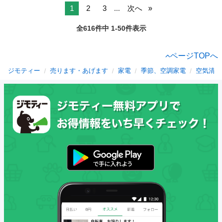
1
2
3
...
次へ
全616件中 1-50件表示
ページTOPへ
ジモティー
売ります・あげます
家電
季節、空調家電
空気清浄