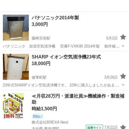
パナソニック2014年製
3,000円
藤崎宮前駅
6月2日
パナソニック 加湿空気清浄機 型番F-VXK90 2014年製 動作確認
済み ※中古品につき汚れや傷が多少ございます、ご了承ください!
熊本
熊本市
藤崎宮前駅
季節、空調家電
パナソニック
SHARP イオン空気清浄機23年式
18,000円
健軍町駅
3月26日
23年式SHARPイオン空気清浄機です。 23年に購入しましたがあまり
使う機会がなく出品致します。 中のフィルターなど気になる方は購入
熊本
上益城郡
健軍町駅
季節、空調家電
イオン
≪月収28万円・派遣社員≫機械操作・製造補
され交換をされて使われてください。外側に多少傷はありますがまだ
助
まだ活躍します。花粉なども取...
時給1,500円
日払い
株式会社BREXA Next
7月21日
提携サイト
大分県 東中津駅