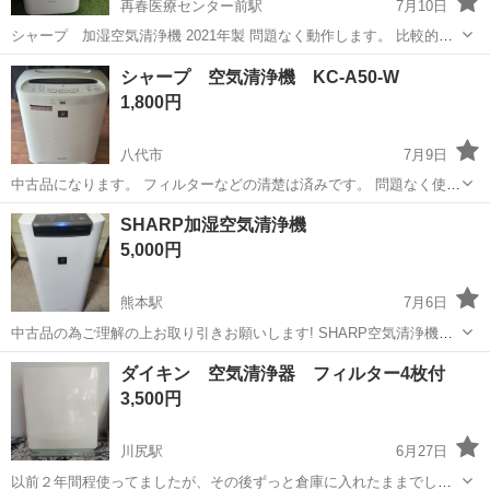
再春医療センター前駅
7月10日
シャープ 加湿空気清浄機 2021年製 問題なく動作します。 比較的キ
レイな状態かと思います。 フィルター清掃済みです。
熊本
合志市
再春医療センター前駅
季節、空調家電
シャープ 空気清浄機 KC-A50-W
1,800円
八代市
7月9日
中古品になります。 フィルターなどの清楚は済みです。 問題なく使え
ると思います。 気になる方は現物確認してから購入有なので気軽に連
熊本
八代市
季節、空調家電
シャープ
SHARP加湿空気清浄機
絡下さい。
5,000円
熊本駅
7月6日
中古品の為ご理解の上お取り引きお願いします! SHARP空気清浄機
2021年式 熊本市内配送¥2,000
熊本
熊本市
熊本駅
季節、空調家電
ダイキン 空気清浄器 フィルター4枚付
3,500円
川尻駅
6月27日
以前２年間程使ってましたが、その後ずっと倉庫に入れたままでし