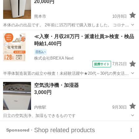
20,000円
先で使用する機会がないため出品...
熊本市
10月8日
本体のみの出品です。 2年前に15万円程で購入致しました。 コロナが
流行りこちらの空気清浄機がいいとの事で口コミが良かったので購入
熊本
熊本市
季節、空調家電
コロナ
≪入寮・月収28万円・派遣社員≫検査・検品
したのですが、コロナも落ち着き又家が狭い為手放す事に致しまし
時給1,400円
た！ Amwayの空気清浄機は本...
日払い
株式会社BREXA Next
7月21日
提携サイト
半導体製造装置の組立や検査！未経験活躍中★20代～30代の男女活躍
中★ワンルーム寮完備！赴任旅費会社負担！マイカー通勤OK！無料駐
熊本
その他
空気洗浄機・加湿器
車場あり！正社員登用あり！《熊本県菊池郡大津町》 人気の工場のお
3,000円
仕事 ◇半導体製造装置の組立...
内牧駅
9月30日
日立の空気洗浄、加湿もできるものです
熊本
阿蘇郡
内牧駅
季節、空調家電