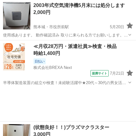
熊本
熊本市
西熊本駅
季節、空調家電
ダイキン
2003年式空気清浄機5月末には処分します
75W（加湿空気清浄ターボ）、待機時1W - 製造年: 2013年 - サ...
2,000円
熊本城・市役所前駅
5月20日
使用感あります。 動作確認済み 取りに来られる方でお願いします。
持っていく場合は500円頂きます
熊本
熊本市
熊本城・市役所前駅
季節、空調家電
≪月収28万円・派遣社員≫検査・検品
時給1,400円
日払い
株式会社BREXA Next
7月21日
提携サイト
半導体製造装置の組立や検査！未経験活躍中★20代～30代の男女活躍
中★ワンルーム寮完備！赴任旅費会社負担！マイカー通勤OK！無料駐
熊本
その他
車場あり！正社員登用あり！《熊本県菊池郡大津町》 人気の工場のお
仕事 ◇半導体製造装置の組立...
(状態良好！！)プラズマクラスター
3,000円