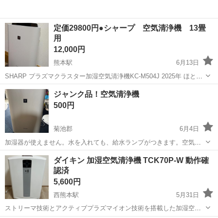
定価29800円●シャープ 空気清浄機 13畳
用
12,000円
熊本駅
6月13日
SHARP プラズマクラスター加湿空気清浄機KC-M504J 2025年 ほとん
ど使用する機会がないため出品します 一般には販売されていない、ホ
熊本
熊本市
熊本駅
季節、空調家電
ジャンク品！空気清浄機
テルや旅館で使用されている商品です。イオンを放出することで、カ
500円
ビ菌や浮遊菌に作...
菊池郡
6月4日
加湿器が使えません。水を入れても、給水ランプがつきます。空気清
浄機としてはしっかり使用できます。 少し黄ばみあります。 ノークレ
熊本
菊池郡
季節、空調家電
ダイキン 加湿空気清浄機 TCK70P-W 動作確
ーム・ノーリターンでよろしくお願い致します🙇🏻‍♀️
認済
5,600円
西熊本駅
5月31日
ストリーマ技術とアクティブプラズマイオン技術を搭載した加湿空気
清浄機です。 - モデル名: TCK70P-W - 電源: 100V - 消費電力: