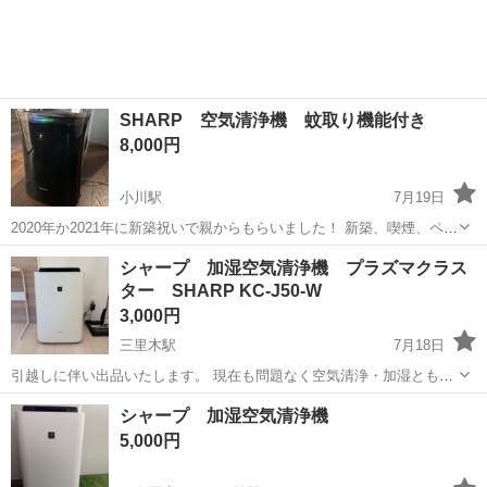
SHARP 空気清浄機 蚊取り機能付き
8,000円
小川駅
7月19日
2020年か2021年に新築祝いで親からもらいました！ 新築、喫煙、ペッ
トなしの環境で数回しか使用していない美品です！ 取り扱い説明書あ
熊本
宇城市
小川駅
季節、空調家電
シャープ 加湿空気清浄機 プラズマクラス
ります！ 蚊取り用の粘着シートは見当たりません。 プラズマクラスタ
ター SHARP KC-J50-W
ー7000 約14...
3,000円
三里木駅
7月18日
引越しに伴い出品いたします。 現在も問題なく空気清浄・加湿ともに
使用できています。 中のフィルターは1年前に交換しています。 表面
熊本
菊池郡
三里木駅
季節、空調家電
シャープ 加湿空気清浄機
にすり傷がございます。写真からご確認ください。 アルコール除菌を
プラズマクラスター
5,000円
してお渡しいたします。 ...