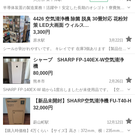
半導体装置の製造業務！活躍中！安定した長期のオシゴト！寮費無料
★赴任旅費会社負担◎20代～40代の男性活躍中★未経験活躍中！高時
大分
中津市
東中津駅
その他
4426 空気清浄機 除菌 脱臭 30畳対応 花粉対
給1,500円！《大分県中津市》 人気の工場のお仕事 ◇半導体装置内部
策 LED大画面 ウィルス…
のシート製造◇ ＊クリー...
3,300円
原水駅
3月22日
シールが剥がれやすいです。 キレイです 在庫3個あります 【製品仕
様】 ◆定格電圧：100V ◆消費電力:30W ◆周波数:50Hz/60Hz ◆原理:
熊本
菊池郡
原水駅
季節、空調家電
除菌
シャープ SHARP FP-140EX-W空気清浄
マイナスイオン ◆適応面積:30畳 ◆風量：430m3/h...
機
80,000円
熊本市
2月26日
SHARP FP-140EX-W 箱から1度出しましたが未使用品です。 【空気
清浄：65畳】 シャープ 空気清浄機 FP-140EX-W プラズマクラスター
熊本
熊本市
季節、空調家電
【新品未開封】SHARP空気清浄機 FU-T40-H
25000 【自動掃除機能付き】 高濃度プラズマクラスター250...
32,000円
蔚山町駅
12月12日
【購入時価格】4万くらい 【サイズ】高さ：372ｍm、横：235ｍm、