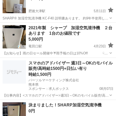
肥後大津駅
5月11日
SHARP® 加湿空気清浄機 KC-F40 説明書あります。 約9年半使用しま
した。 不要になったのでお譲します。
熊本
菊池郡
肥後大津駅
季節、空調家電
2021年製 シャープ 加湿空気清浄機 ２台
あります 1台のお値段です
プラズマクラスター
5,000円
竜田口駅
4月23日
【お知らせ】雨の日セール開催中☔雨予報の日は10%Off ☟商
品詳細☟ 【状態】中古品 動作確認済み 【クリーニング】簡易清掃済
熊本
熊本市
竜田口駅
季節、空調家電
スマホのアドバイザー 週3日～OKのモバイル
み 【サイズ】高さ ㎝ 横幅 ㎝ 奥行 ㎝ 【その他】中古品
販売!高時給1500円+日払い有り
セカンドストリート
の為、それなりの使...
時給1,500円
パーソルマーケティング株式会社
熊本県
スポンサー：求人ボックス
08月07日
【仕事内容】<スマホのアドバイザー>週3日～OKのモバイル販売!高時
給1500円+日払い有り! ・大手キャリアでスマホ販売 ・土日+平日1日
アルバイト・パート
決まりました！SHARP加湿空気清浄機
の週3日～OK! ・時給1500円+日払い有り ・Wワーク勤務も大歓迎! ・
0円
フォロー体制は...