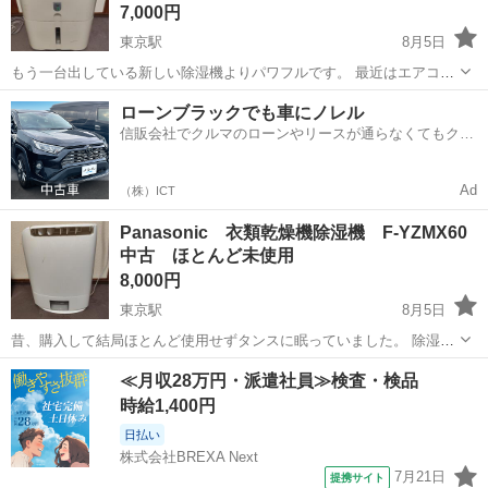
7,000円
東京駅
8月5日
もう一台出している新しい除湿機よりパワフルです。 最近はエアコン
と扇風機で済ませているため使わないのでどなたか購入頂けたら助か
熊本
熊本市
東京駅
季節、空調家電
ローンブラックでも車にノレル
ります。 昔は部屋（四畳半）が寒くなるくらいに稼働していた記憶が
信販会社でクルマのローンやリースが通らなくてもクル
あります。
マをご利用いただけるサービスがあります！
Ad
（株）ICT
Panasonic 衣類乾燥機除湿機 F-YZMX60
中古 ほとんど未使用
8,000円
東京駅
8月5日
昔、購入して結局ほとんど使用せずタンスに眠っていました。 除湿機
能は優れていましたが、もう一台あり 今はエアコンや扇風機で乾かし
熊本
熊本市
東京駅
季節、空調家電
≪月収28万円・派遣社員≫検査・検品
ている為どなたか購入頂けたら助かります。 動作は問題なく使用でき
時給1,400円
ます。
日払い
株式会社BREXA Next
7月21日
提携サイト