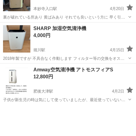
本妙寺入口駅
4月20日
裏が破れている所あり 黄ばみあり それでも良いという方に 早く引き
取り希望
熊本
熊本市
本妙寺入口駅
季節、空調家電
SHARP
SHARP 加湿空気清浄機
4,000円
堀川駅
4月15日
2018年製ですが 不具合なく作動します フィルター等の交換をオスス
メします
熊本
熊本市
堀川駅
季節、空調家電
SHARP
Amway空気清浄機 アトモスフィアS
12,800円
肥後大津駅
4月2日
子供が新生児の時は気にして使っていましたが、最近使っていないな
と思ったので出品します。 インフル等の時の隔離部屋や、普段の空気
熊本
菊池郡
肥後大津駅
季節、空調家電
清浄に使うといいと思います🍀 フィルターは1年持つようですが、今
アトモスフィア
着いているものは 交換時期がきて...