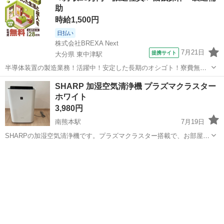
助
時給1,500円
日払い
株式会社BREXA Next
7月21日
提携サイト
大分県 東中津駅
半導体装置の製造業務！活躍中！安定した長期のオシゴト！寮費無料
★赴任旅費会社負担◎20代～40代の男性活躍中★未経験活躍中！高時
大分
中津市
東中津駅
その他
SHARP 加湿空気清浄機 プラズマクラスター
給1,500円！《大分県中津市》 人気の工場のお仕事 ◇半導体装置内部
ホワイト
のシート製造◇ ＊クリー...
3,980円
南熊本駅
7月19日
SHARPの加湿空気清浄機です。プラズマクラスター搭載で、お部屋の
空気を清潔に保ちます。動作確認済みで、外観も比較的綺麗な状態で
熊本
熊本市
南熊本駅
季節、空調家電
す。 【ブランド】SHARP 【カテゴリ】加湿空気清浄機 【商品の状
態】目立った傷なし、フィル...