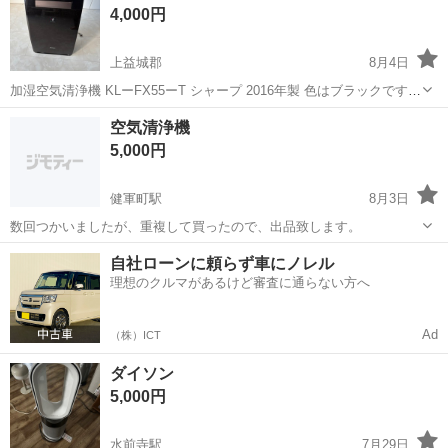
4,000円
上益城郡
8月4日
加湿空気清浄機 KLーFX55ーT シャープ 2016年製 色はブラックです
消費電力65ワット プラズマクラスターは、シャープだけです 益城町木
熊本
上益城郡
季節、空調家電
シャープ
空気清浄機
山
5,000円
健軍町駅
8月3日
数回つかいましたが、重複して買ったので、出品致します。
熊本
熊本市
健軍町駅
季節、空調家電
自社ローンに頼らず車にノレル
理想のクルマがあるけど審査に通らない方へ
Ad
（株）ICT
ダイソン
5,000円
水前寺駅
7月29日