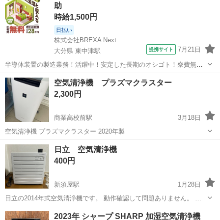
助
時給1,500円
日払い
株式会社BREXA Next
7月21日
提携サイト
大分県 東中津駅
半導体装置の製造業務！活躍中！安定した長期のオシゴト！寮費無料
★赴任旅費会社負担◎20代～40代の男性活躍中★未経験活躍中！高時
大分
中津市
東中津駅
その他
空気清浄機 プラズマクラスター
給1,500円！《大分県中津市》 人気の工場のお仕事 ◇半導体装置内部
2,300円
のシート製造◇ ＊クリー...
商業高校前駅
3月18日
空気清浄機 プラズマクラスター 2020年製
熊本
熊本市
商業高校前駅
季節、空調家電
日立 空気清浄機
プラズマクラスター
400円
新須屋駅
1月28日
日立の2014年式空気清浄機です。 動作確認して問題ありません。 よ
ろしくお願い致します。
熊本
熊本市
新須屋駅
季節、空調家電
ありません
2023年 シャープ SHARP 加湿空気清浄機