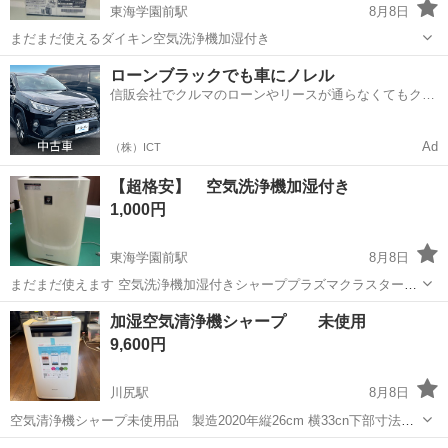
東海学園前駅
8月8日
まだまだ使えるダイキン空気洗浄機加湿付き
熊本
熊本市
東海学園前駅
季節、空調家電
ローンブラックでも車にノレル
信販会社でクルマのローンやリースが通らなくてもクル
マをご利用いただけるサービスがあります！
Ad
（株）ICT
【超格安】 空気洗浄機加湿付き
1,000円
東海学園前駅
8月8日
まだまだ使えます 空気洗浄機加湿付きシャーププラズマクラスター
7000
熊本
熊本市
東海学園前駅
季節、空調家電
加湿空気清浄機シャープ 未使用
プラズマクラスター
9,600円
川尻駅
8月8日
空気清浄機シャープ未使用品 製造2020年縦26cm 横33cn下部寸法た
かさ66cm シャープ 空気清浄機 未使用・製造年2020年 製造番号
熊本
熊本市
川尻駅
季節、空調家電