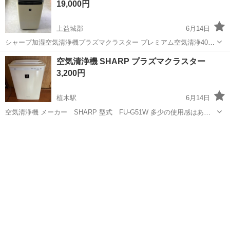
19,000円
ります。 タンクの所がカルキ汚...
上益城郡
6月14日
シャープ加湿空気清浄機プラズマクラスター プレミアム空気清浄40畳
2019年モデル ホワイトkl-jp100-W 24時間で電気代は6円です。 1ヵ月
熊本
上益城郡
季節、空調家電
プラズマクラスター
空気清浄機 SHARP プラズマクラスター
190円位です。 益城町木山
3,200円
植木駅
6月14日
空気清浄機 メーカー SHARP 型式 FU-G51W 多少の使用感はあり
ますが、状態はいいと思います。 室内の空気のお手入れにもってこい
熊本
熊本市
植木駅
季節、空調家電
SHARP
です 詳しくは、写真または公式ページをご覧ください コメントお待ち
しております