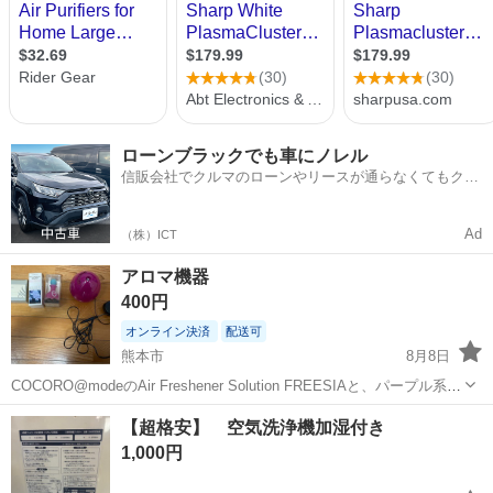
ローンブラックでも車にノレル
信販会社でクルマのローンやリースが通らなくてもクル
マをご利用いただけるサービスがあります！
Ad
（株）ICT
アロマ機器
400円
オンライン決済
配送可
熊本市
8月8日
COCORO@modeのAir Freshener Solution FREESIAと、パープル系の
アロマディフューザー本体、そしてRのロゴが入ったピンクのボトルが
熊本
熊本市
季節、空調家電
Freshener
【超格安】 空気洗浄機加湿付き
セットになった商品です。 【商品内容】 ・COCORO@m...
1,000円