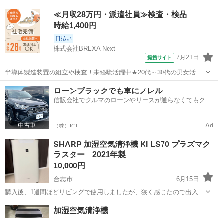
た。 今回内部分解洗浄して出品しました。 今からの季節に、いかがで
熊本
熊本市
川尻駅
季節、空調家電
ダイキン
≪月収28万円・派遣社員≫検査・検品
すか？ 写真でわかるように、水洗い不可の所以外は水洗いして、ほと
時給1,400円
んどの埃等取り除き、新品とまでいき...
日払い
株式会社BREXA Next
7月21日
提携サイト
半導体製造装置の組立や検査！未経験活躍中★20代～30代の男女活躍
中★ワンルーム寮完備！赴任旅費会社負担！マイカー通勤OK！無料駐
熊本
その他
ローンブラックでも車にノレル
車場あり！正社員登用あり！《熊本県菊池郡大津町》 人気の工場のお
信販会社でクルマのローンやリースが通らなくてもクル
仕事 ◇半導体製造装置の組立...
マをご利用いただけるサービスがあります！
Ad
（株）ICT
SHARP 加湿空気清浄機 KI-LS70 プラズマク
ラスター 2021年製
10,000円
合志市
6月15日
購入後、1週間ほどリビングで使用しましたが、狭く感じたので出入り
の少ない畳の部屋にて保管してました。購入時より少し日焼け？色褪
熊本
合志市
季節、空調家電
加湿空気清浄機￼
せしていて真っ白ではなくなってます。 数カ所スレ傷のようなのがあ