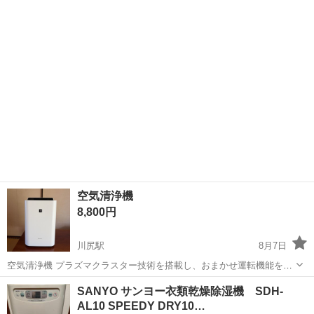
1047882 下部寸法縦26cm 横33cm 高さ66cm 当時...
空気清浄機
8,800円
川尻駅
8月7日
空気清浄機 プラズマクラスター技術を搭載し、おまかせ運転機能を備
えた空気清浄機です。 KC-J50-W 素人保管のため水取り換え部分にプ
熊本
熊本市
川尻駅
季節、空調家電
SANYO サンヨー衣類乾燥除湿機 SDH-
ラスチックヤケみられますので、写真確認後神経質な方はご遠慮くだ
AL10 SPEEDY DRY10…
さい 当時の販売...