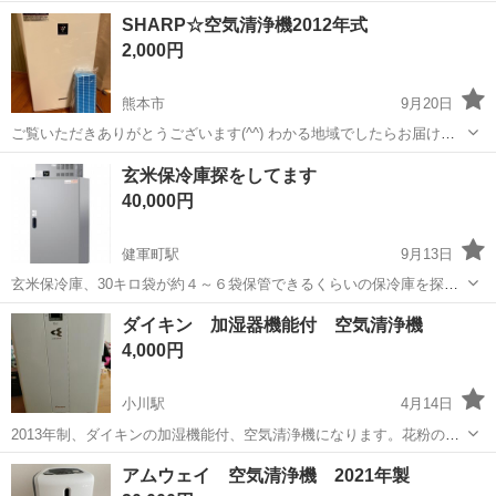
奥行き：235ｍm 【傷などの状態】新品未開封です 【希望取引場
熊本
熊本市
蔚山町駅
季節、空調家電
SHARP
SHARP☆空気清浄機2012年式
所】熊本市中央区新町 【希望取引日時】相談 上記の条件に合わせてく
2,000円
ださる方を優先させて...
熊本市
9月20日
ご覧いただきありがとうございます(^^) わかる地域でしたらお届けい
たします。 加湿器フィルターは新品です。 NC、NRでお願いいたしま
熊本
熊本市
季節、空調家電
SHARP
玄米保冷庫探をしてます
す。
40,000円
健軍町駅
9月13日
玄米保冷庫、30キロ袋が約４～６袋保管できるくらいの保冷庫を探し
ています、４万円以下で譲って頂けませんか。 メーカーは問いません
熊本
熊本市
健軍町駅
季節、空調家電
玄米
ダイキン 加湿器機能付 空気清浄機
が、正常に作動するものに限ります。 宜しくお願い致します。 ※軽ト
4,000円
ラありますので引き取りに伺いま...
小川駅
4月14日
2013年制、ダイキンの加湿機能付、空気清浄機になります。花粉の時
期や乾燥時期に重宝しました。 1年前に集塵フィルターと脱臭フィル
熊本
上益城郡
小川駅
季節、空調家電
ダイキン
アムウェイ 空気清浄機 2021年製
ターを交換していますので、まだまだ使用可能と思います。 引っ越し