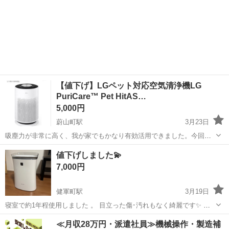
【値下げ】LGペット対応空気清浄機LG
PuriCare™ Pet HitAS…
5,000円
蔚山町駅
3月23日
吸塵力が非常に高く、我が家でもかなり有効活用できました。今回引
っ越しに伴い間取りが2LDK→1LDKと部屋数が少なくなってしまい1台
熊本
熊本市
蔚山町駅
季節、空調家電
空気
値下げしました💫
余分になるので出品します。 ※フィルター交換必要なのでそちらは別
7,000円
途購入ください。 購入時期...
健軍町駅
3月19日
寝室で約1年程使用しました 。 目立った傷･汚れもなく綺麗です✨ ※
素人にはなりますが再度掃除させて頂いてお渡しします。 ※場所に寄
熊本
上益城郡
健軍町駅
季節、空調家電
寝室
≪月収28万円・派遣社員≫機械操作・製造補
っては無料配送可 ⚠️ノークレームノーリターンでお願いします