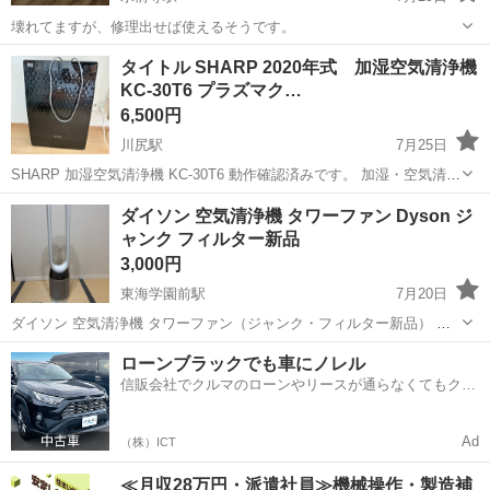
壊れてますが、修理出せば使えるそうです。
熊本
熊本市
水前寺駅
季節、空調家電
ダイソン
タイトル SHARP 2020年式 加湿空気清浄機
KC-30T6 プラズマク…
6,500円
川尻駅
7月25日
SHARP 加湿空気清浄機 KC-30T6 動作確認済みです。 加湿・空気清浄
ともに問題なく使用できます。 取扱説明書付き。 フィルターの状態は
熊本
熊本市
川尻駅
季節、空調家電
SHARP
ダイソン 空気清浄機 タワーファン Dyson ジ
写真をご確認ください。 中古品のため、使用に伴う傷や汚れがありま
ャンク フィルター新品
すので、ご理解...
3,000円
東海学園前駅
7月20日
ダイソン 空気清浄機 タワーファン（ジャンク・フィルター新品） ダ
イソンの空気清浄機付きタワーファンです。 電源は入りますが、ビッ
熊本
熊本市
東海学園前駅
季節、空調家電
ダイソン
ローンブラックでも車にノレル
クリマーク表示が出て動作しないためジャンク品として出品します。
信販会社でクルマのローンやリースが通らなくてもクル
・電源アダプター付き・フ...
マをご利用いただけるサービスがあります！
Ad
（株）ICT
≪月収28万円・派遣社員≫機械操作・製造補