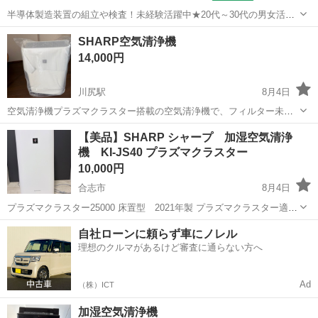
半導体製造装置の組立や検査！未経験活躍中★20代～30代の男女活躍
中★ワンルーム寮完備！赴任旅費会社負担！マイカー通勤OK！無料駐
熊本
その他
SHARP空気清浄機
車場あり！正社員登用あり！《熊本県菊池郡大津町》 人気の工場のお
14,000円
仕事 ◇半導体製造装置の組立...
川尻駅
8月4日
空気清浄機プラズマクラスター搭載の空気清浄機で、フィルター未開
封の未使用品です。ｋｃ-J50-W 2020年式 - ブランド: SHARP - タイ
熊本
熊本市
川尻駅
季節、空調家電
【美品】SHARP シャープ 加湿空気清浄
プ: 空気清浄機 - 状態: 未使用 当時の販売時の目安...
機 KI-JS40 プラズマクラスター
10,000円
合志市
8月4日
プラズマクラスター25000 床置型 2021年製 プラズマクラスター適用
床面積 約10畳 空気清浄適用床面積 約18畳 購入後、寝室にて3回
熊本
合志市
季節、空調家電
プラズマクラスター
自社ローンに頼らず車にノレル
ほど使用しましたが、その後は使うことなく部屋の隅に置いていまし
理想のクルマがあるけど審査に通らない方へ
た。...
Ad
（株）ICT
加湿空気清浄機￼