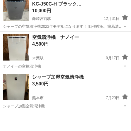
KC-J50C-H ブラック…
10,000円
藤崎宮前駅
12月31日
シャープの空気清浄機2023年モデルになります！ 動作確認、簡易清掃
済みです。 宜しくお願いいたします。 タバコ、ペットがいない状況で
熊本
熊本市
藤崎宮前駅
季節、空調家電
シャープ
空気清浄機 ナノイー
使用しておりました。
4,500円
木葉駅
9月17日
ナノイーの空気清浄機
熊本
山鹿市
木葉駅
季節、空調家電
ナノイー
シャープ加湿空気清浄機
3,500円
熊本市
7月29日
シャープ加湿空気清浄機
熊本
熊本市
季節、空調家電
シャープ