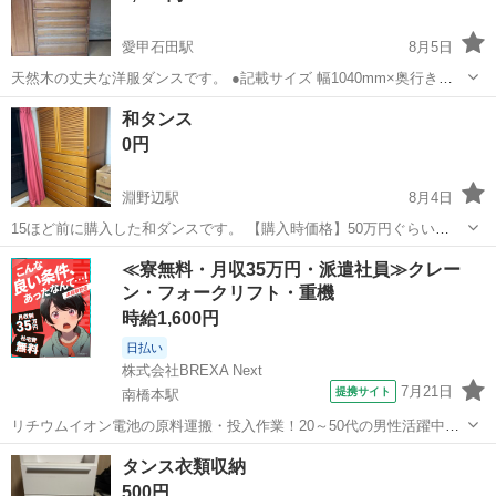
愛甲石田駅
8月5日
天然木の丈夫な洋服ダンスです。 ●記載サイズ 幅1040mm×奥行き
570mm×2029mm ーーーーーーーーーー ※必ず読んで下さい※ 使用し
神奈川
厚木市
愛甲石田駅
収納家具
天然
和タンス
ていた=中古品な為、画像や文章で確認できない傷や汚れ等ある可能性
0円
がありますがノ...
淵野辺駅
8月4日
15ほど前に購入した和ダンスです。 【購入時価格】50万円ぐらい
【サイズ】縦：190cm、横：119cm、奥行き：60cm （大体です）
神奈川
相模原市
淵野辺駅
収納家具
≪寮無料・月収35万円・派遣社員≫クレー
【傷などの状態】とくに目立った傷はありません。 【アピールポイン
ン・フォークリフト・重機
ト】状態は普通でまだ...
時給1,600円
日払い
株式会社BREXA Next
7月21日
提携サイト
南橋本駅
リチウムイオン電池の原料運搬・投入作業！20～50代の男性活躍中★
ワンルーム寮完備！赴任旅費会社負担！年間休日130日★フォークリフ
神奈川
相模原市
南橋本駅
その他
タンス衣類収納
ト免許お持ちの方、活躍中！就業先食堂利用可★《神奈川県相模原
500円
市》 人気の工場のお仕事 ◇電...