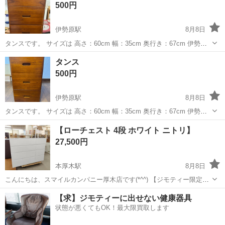
500円
伊勢原駅
8月8日
タンスです。 サイズは 高さ：60cm 幅：35cm 奥行き：67cm 伊勢原
市西富岡までとりにきていただける方にお願いいたします。 なお、現
神奈川
伊勢原市
伊勢原駅
収納家具
タンス
タンス
在、埼玉県に居住しておりますので、取引日時については別途ご相談
500円
にてお願いいたし...
伊勢原駅
8月8日
タンスです。 サイズは 高さ：60cm 幅：35cm 奥行き：67cm 伊勢原
市西富岡までとりにきていただける方にお願いいたします。 なお、現
神奈川
伊勢原市
伊勢原駅
収納家具
タンス
【ローチェスト 4段 ホワイト ニトリ】
在、埼玉県に居住しておりますので、取引日時については別途ご相談
27,500円
にてお願いいたし...
本厚木駅
8月8日
こんにちは、スマイルカンパニー厚木店です(*^^) 【ジモティー限定特
典】✨店頭で「ジモティーを見た！」とお伝えいただくと、表示金額
神奈川
厚木市
本厚木駅
収納家具
ローチェスト
【求】ジモティーに出せない健康器具
より【5%OFF】にいたします！ 【ローチェスト 4段 ホワイト ニト
状態が悪くてもOK！最大限買取します
リ】 ニトリ...