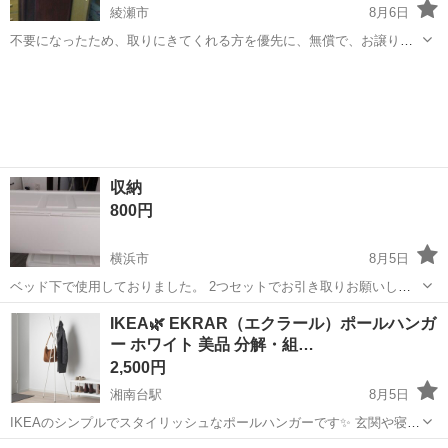
綾瀬市
8月6日
不要になったため、取りにきてくれる方を優先に、無償で、お譲りし
ます。 幅は、狭めです。 高さは、あります。 幅 60センチ 奥行き
神奈川
綾瀬市
収納家具
タンス
57センチ 高さ 1メートル85センチ 使用感ありますが、きれいめで
す。
収納
800円
横浜市
8月5日
ベッド下で使用しておりました。 2つセットでお引き取りお願いしま
す。
神奈川
横浜市
収納家具
セット
IKEA🌿‬ EKRAR（エクラール）ポールハンガ
ー ホワイト 美品 分解・組…
2,500円
湘南台駅
8月5日
IKEAのシンプルでスタイリッシュなポールハンガーです✨️ 玄関や寝
室、リビングにも馴染むデザインで、コートやバッグ、帽子などをす