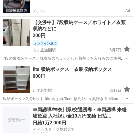
Ad
プリフラ
【交渉中】7段収納ケース／ホワイト／衣類
収納などに
200円
オンライン決済
向ヶ丘遊園駅
8月7日
7段の白衣装ケース！脱衣所のちょっとした着替えを入れるのに便利で
す。 【サイズ】 横32センチ×奥行き40センチ×高さ137センチ 【状
神奈川
川崎市
向ヶ丘遊園駅
収納家具
ケース
fits 収納ボックス 衣装収納ボックス
態】 使用に伴う多少の汚れや小傷、使用感があります。 写真をご確認
600円
いただき、ご理解い...
いずみ野駅
8月7日
収納ボックス2点セット fits 高さ約73cm 幅約43cm 奥行き 約53cm 白
80cm 37cm 80cm です。引っ越しのため格安でお譲りします。 宜しく
神奈川
横浜市
いずみ野駅
収納家具
車両誘導/神奈川県/交通誘導・車両誘導 未経
お願いします。
験歓迎 入社祝い金10万円支給 日払…
日給1万2,000円
ディースタッフ株式会社