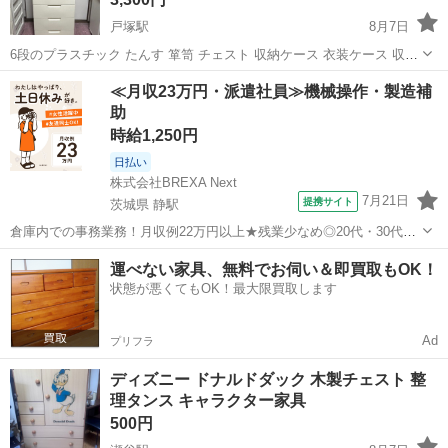
戸塚駅
8月7日
6段のプラスチック たんす 箪笥 チェスト 収納ケース 衣装ケース 収納
引き出し 全体的に大きな傷もなく、全体的に良い状態です。 各段、そ
神奈川
横浜市
戸塚駅
収納家具
≪月収23万円・派遣社員≫機械操作・製造補
れぞれに外すことが出来ます。 他にも4段のチェストも出品していま
助
す。 合わせる...
時給1,250円
日払い
株式会社BREXA Next
7月21日
提携サイト
茨城県 静駅
倉庫内での事務業務！月収例22万円以上★残業少なめ◎20代・30代・
40代の男女活躍中！空調完備で快適作業★食堂利用可◎マイカー通勤
茨城
常陸大宮市
静駅
その他
運べない家具、無料でお伺い＆即買取もOK！
OK◎無料駐車場完備！《茨城県常陸大宮市》 人気の工場のお仕事 ◇
状態が悪くてもOK！最大限買取します
電子部品製造倉庫内の事務...
Ad
プリフラ
ディズニー ドナルドダック 木製チェスト 整
理タンス キャラクター家具
500円