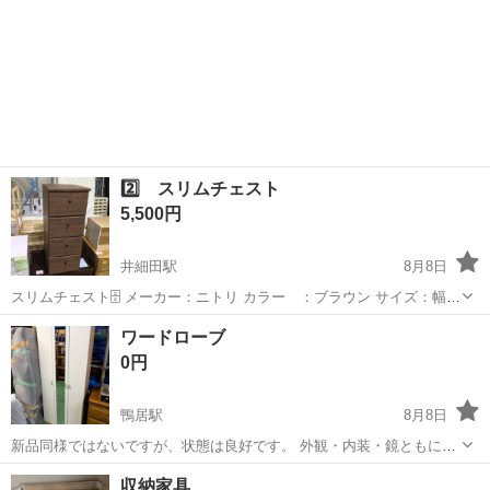
2️⃣ スリムチェスト
5,500円
井細田駅
8月8日
スリムチェスト🗄 メーカー：ニトリ カラー ：ブラウン サイズ：幅30
奥41 高76 ちょっとしたスペースに ぴったり収まるサイズ感が可愛ら
神奈川
小田原市
井細田駅
収納家具
スリムチェスト
ワードローブ
しいスリムチェスト 全段スライドレール付きなので 開閉ラクラク🎶
0円
店頭にて...
鴨居駅
8月8日
新品同様ではないですが、状態は良好です。 外観・内装・鏡ともに綺
麗かと思います。 側面の奥側に若干の剥がれがあります。 幅735mm
神奈川
横浜市
鴨居駅
収納家具
収納家具
高さ1800mm 奥行き 365mm