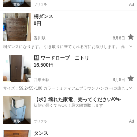
Ad
プリフラ
桐ダンス
0円
香川駅
8月8日
桐ダンスになります。 引き取りに来てくれる方にお譲りします。 高さ
162.5 幅88.5 奥行42.5
神奈川
茅ヶ崎市
香川駅
収納家具
2️⃣ ワードローブ ニトリ
16,500円
井細田駅
8月8日
サイズ：59.2×55×180 カラー：ミディアムブラウン ハンガーに掛けた
い服も 畳んで引き出しにしまいたい服も これ一台で収納できる👔 全
神奈川
小田原市
井細田駅
収納家具
【求】壊れた家電、売ってください💡✨
段スライドレールを使用、動きがスムーズで 出し入れしやすい◎ リユ
状態が悪くてもOK！最大限買取します
ース品のた...
Ad
プリフラ
タンス