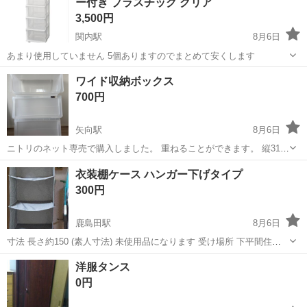
ー付き プラスチック クリア
3,500円
関内駅
8月6日
あまり使用していません 5個ありますのでまとめて安くします
神奈川
横浜市
関内駅
収納家具
スリムチェスト
ワイド収納ボックス
700円
矢向駅
8月6日
ニトリのネット専売で購入しました。 重ねることができます。 縦31セ
ンチ×横60センチ×奥行き38センチ 3つ重ねると高さは89センチになり
神奈川
川崎市
矢向駅
収納家具
衣装棚ケース ハンガー下げタイプ
ます。 3個セットの値段設定です。 土日・祝日で受け取り可能な方で
300円
お願いします。
鹿島田駅
8月6日
寸法 長さ約150 (素人寸法) 未使用品になります 受け場所 下平間住宅
前バス停付近 ENEOSガソリンスタンド付近 水曜日以外は 平日17時以
神奈川
川崎市
鹿島田駅
収納家具
洋服タンス
降出したら渡せます。
0円