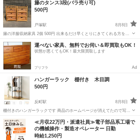
籐のタンス3段(バラ売り可)
500円
戸塚駅
8月8日
籐の洋服収納家具 2個 500円 出来るだけ早くとりにきてくれる方を優
先させて頂きます。 よろしくおねがいします。
神奈川
横浜市
戸塚駅
収納家具
運べない家具、無料でお伺い＆即買取もOK！
状態が悪くてもOK！最大限買取します
Ad
プリフラ
ハンガーラック 棚付き 木目調
500円
反町駅
8月8日
棚付きのハンガーラックです 商品のホームページが消えてたので写真
はニトリのハンガーラックを掲載してます。大体見た目は同じです。
神奈川
横浜市
反町駅
収納家具
≪月収22万円・派遣社員≫電子部品系工場で
購入して4.5年経ちますが、使用感はほどほどだと思います 【寸法】幅
の機械操作・製造オペレーター 日勤
62奥行き43.5高さ16...
時給1,250円