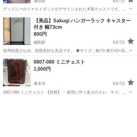
瀬谷駅
8月7日
ディズニーのドナルドダックがデザインされた木製チェストです。可
愛らしいキャラクターデザインで、子供部屋やインテリアのアクセン
神奈川
横浜市
瀬谷駅
収納家具
【美品】Sakugi ハンガーラック キャスター
トとしてお使いいただけます。 左上部の扉付近にヒビがありますが、
付き 幅73cm
使用上は問題ありません。全体的に使...
800円
綱島駅
8月7日
使用頻度少なめ、状態良好な美品です。 ◆サイズ：幅73×奥行42×高さ
150cm ◆キャスター付きで移動簡単 ◆メッシュ棚付き ◆オールメタ
神奈川
横浜市
綱島駅
収納家具
0807-080 ミニチェスト
ル製で丈夫 クローゼットやランドリー、オフィスにどうぞ。 ハンガー
1,000円
3本おまけ付...
厚木市
8月7日
0807-080 ミニチェスト 【状態】 ・使用に伴う多少のスレ、キズ、落
としきれない汚れなどございます ・詳細は現地でご確認ください ・お
神奈川
厚木市
収納家具
ミニチェスト
値引きは出来かねますのでご了承願います ※中古品のため、状態につ
い...