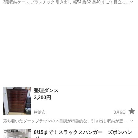
3段収納ケース プラスチック 引き出し 幅54 縦62 奥40 すごく目立った
傷はありません。引き出しの開閉も問題ありません。中古品のため、
神奈川
横浜市
日吉駅
収納家具
ご理解いただける方よろしくお願いいたします。 自宅まで取りに来て
いただける方限定です。
整理ダンス
3,200円
横浜市
8月6日
落ち着いたダークブラウンの木目調が特徴的な、引き出し収納が豊富
な整理タンスです。 - 素材: 木製 - カラー: ダークブラウン - 収納タイ
神奈川
横浜市
収納家具
8/15まで！スラックスハンガー ズボンハン
プ: 多段引き出し - デザイン: 装飾付き引き出しパネル 横107cm 高さ