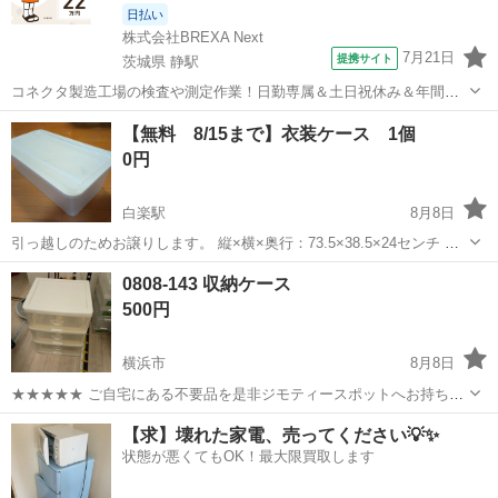
日払い
株式会社BREXA Next
7月21日
提携サイト
茨城県 静駅
コネクタ製造工場の検査や測定作業！日勤専属＆土日祝休み＆年間休
日128日★クリーンルーム内作業★マイカー通勤OK＆無料駐車場あり
茨城
常陸大宮市
静駅
その他
【無料 8/15まで】衣装ケース 1個
★就業先食堂利用可！日払い制度あり！《茨城県常陸大宮市》 人気の
0円
工場のお仕事 ◇コネクタ製造工...
白楽駅
8月8日
引っ越しのためお譲りします。 縦×横×奥行：73.5×38.5×24センチ 希
望者が複数いた場合は、他のものとまとめて引き取っていただける方
神奈川
横浜市
白楽駅
収納家具
ケース
0808-143 収納ケース
を優先しますので予めご了承ください。
500円
横浜市
8月8日
★★★★★ ご自宅にある不要品を是非ジモティースポットへお持ち込
みしませんか？ 家電、趣味・スポーツ・レジャー用品、こども用品、
神奈川
横浜市
収納家具
現地
【求】壊れた家電、売ってください💡✨
衣料服飾品、生活雑貨、家具、本、CD・DVDなどが無料でまとめて持
状態が悪くてもOK！最大限買取します
ち込めます！ ※詳細はこ...