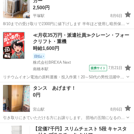
ガー
1...
2,500円
平塚駅
8月6日
8/10までの受け取りで2300円に値下げします 半年ほど使用し暗所保管
してました 分解してます。組み立てはご自身でお願いします 組み立て
神奈川
平塚市
平塚駅
収納家具
≪月収35万円・派遣社員≫クレーン・フォー
説明書全て揃っています 組み立ては10分もかからないぐらいで可能で
クリフト・重機
した 定価：9...
時給1,600円
日払い
株式会社BREXA Next
7月21日
提携サイト
南橋本駅
リチウムイオン電池の原料運搬・投入作業！20～50代の男性活躍中★
ワンルーム寮完備！赴任旅費会社負担！年間休日130日★フォークリフ
神奈川
相模原市
南橋本駅
その他
タンス あげます！
ト免許お持ちの方、活躍中！就業先食堂利用可★《神奈川県相模原
0円
市》 人気の工場のお仕事 ◇電...
宮山駅
8月6日
引き取りにきていただける方にお譲りします。 団地の五階になるので
運べる方よろしくお願いします。
神奈川
平塚市
宮山駅
収納家具
【定価7千円】スリムチェスト 5段 キャスタ