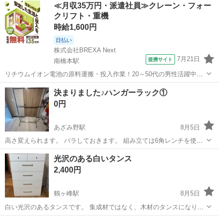
神奈川
藤沢市
湘南台駅
収納家具
≪月収35万円・派遣社員≫クレーン・フォー
っきり収納できます。 目立つ傷や汚れはなく、全体的にきれいな状態
クリフト・重機
です。 ガタつきもなく、3本...
時給1,600円
日払い
株式会社BREXA Next
7月21日
提携サイト
南橋本駅
リチウムイオン電池の原料運搬・投入作業！20～50代の男性活躍中★
ワンルーム寮完備！赴任旅費会社負担！年間休日130日★フォークリフ
神奈川
相模原市
南橋本駅
その他
決まりました♪ハンガーラック①
ト免許お持ちの方、活躍中！就業先食堂利用可★《神奈川県相模原
0円
市》 人気の工場のお仕事 ◇電...
あざみ野駅
8月5日
高さ変えられます。 バラしておきます。 組み立ては6角レンチを使い
ます。 よろしくお願いいたします♪
神奈川
横浜市
あざみ野駅
収納家具
バラ
光沢のある白いタンス
2,400円
鶴ヶ峰駅
8月5日
白い光沢のあるタンスです。 集成材ではなく、木材のタンスになりま
すので、とても丈夫です。 おおよその寸法は下記になります。 【外