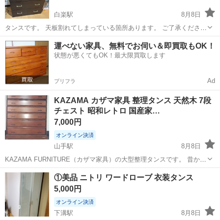
白楽駅
8月8日
タンスです。 天板割れてしまっている箇所あります。 ご了承ください
ご質問お気軽におっしゃってください。
神奈川
横浜市
白楽駅
収納家具
タンス
運べない家具、無料でお伺い＆即買取もOK！
状態が悪くてもOK！最大限買取します
Ad
プリフラ
KAZAMA カザマ家具 整理タンス 天然木 7段
チェスト 昭和レトロ 国産家…
7,000円
オンライン決済
山手駅
8月8日
KAZAMA FURNITURE（カザマ家具）の大型整理タンスです。 昔から
自宅で使用していた家具で、正確な購入時期は不明ですが、デザイン
神奈川
横浜市
山手駅
収納家具
①美品 ニトリ ワードローブ 衣装タンス
や表示ラベル等から昭和後期～平成初期頃の家具と思われます。 最近
5,000円
の組立家具とは違い、し...
オンライン決済
下溝駅
8月8日