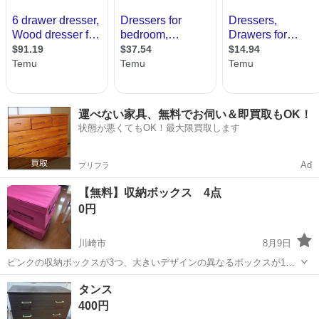
運べない家具、無料でお伺い＆即買取もOK！
状態が悪くてもOK！最大限買取します
Ad
プリフラ
【無料】収納ボックス 4点
0円
川崎市
8月9日
ピンクの収納ボックスが3つ、大きいデザインの異なるボックスが1つ
です。 大変しっかりした作りでいろいろなシーンで活躍します。 長期
神奈川
川崎市
収納家具
ボックス
タンス
使用していましたがへたりません。 8／9. または10の午前中、早く取
400円
りに来れる方優先です。...