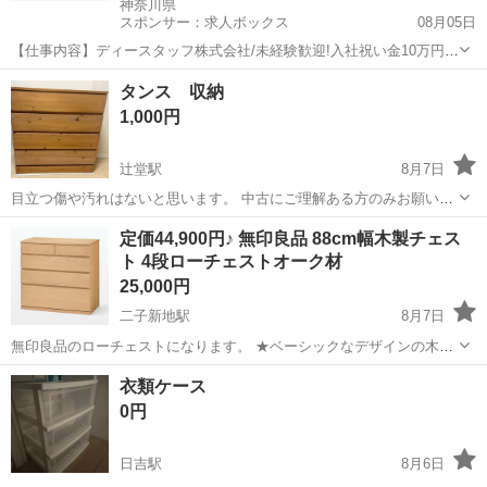
神奈川県
スポンサー：求人ボックス
08月05日
【仕事内容】ディースタッフ株式会社/未経験歓迎!入社祝い金10万円支
給!日払いあり!完全個室の寮あり!充実した待遇制度! <職種>警備・セ
アルバイト・パート
タンス 収納
キュリティー/交通誘導・車両誘導/アルバイト 1日8時間から/週2日か
1,000円
ら <シフト1>20:...
辻堂駅
8月7日
目立つ傷や汚れはないと思います。 中古にご理解ある方のみお願い致
します。
神奈川
藤沢市
辻堂駅
収納家具
タンス
定価44,900円♪ 無印良品 88cm幅木製チェス
ト 4段ローチェストオーク材
25,000円
二子新地駅
8月7日
無印良品のローチェストになります。 ★ベーシックなデザインの木製
収納です。引出しの深さがそれぞれ違うので、大きさの違う衣服を用
神奈川
川崎市
二子新地駅
収納家具
衣類ケース
途別に収納することができます。浅い引出しには、仕切り板が2枚つい
0円
ています。台輪式で、商品下にほこ...
日吉駅
8月6日