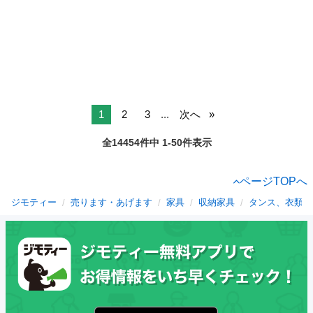
1
2
3
...
次へ
全14454件中 1-50件表示
ページTOPへ
ジモティー
売ります・あげます
家具
収納家具
タンス、衣類収