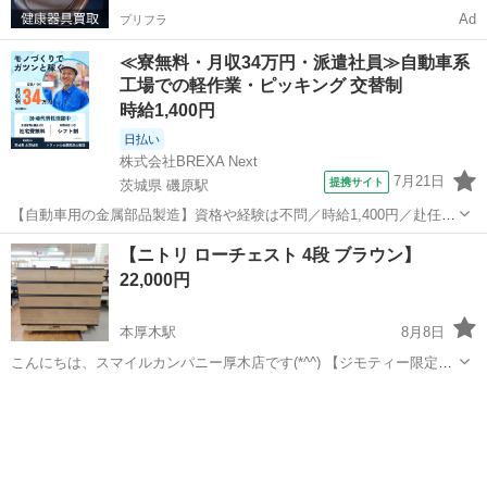
Ad
プリフラ
≪寮無料・月収34万円・派遣社員≫自動車系
工場での軽作業・ピッキング 交替制
時給1,400円
日払い
株式会社BREXA Next
7月21日
提携サイト
茨城県 磯原駅
【自動車用の金属部品製造】資格や経験は不問／時給1,400円／赴任旅
費会社負担／正社員登用のチャンスあり／食堂利用可能／マイカー通
茨城
北茨城市
磯原駅
その他
【ニトリ ローチェスト 4段 ブラウン】
勤OK《茨城県茨城市》 人気の工場のお仕事 ◇トラックの金属部品の
22,000円
製造◇ ★トラックの金属...
本厚木駅
8月8日
こんにちは、スマイルカンパニー厚木店です(*^^) 【ジモティー限定特
典】✨店頭で「ジモティーを見た！」とお伝えいただくと、表示金額
神奈川
厚木市
本厚木駅
収納家具
ローチェスト
より【5%OFF】にいたします！ 【ニトリ ローチェスト 4段 ブラウ
ン】 ニトリ...