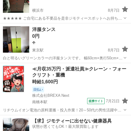
横浜市
8月7日
★★★★★ ご自宅にある不要品を是非ジモティースポットへお持ち込
みしませんか？ 家電、趣味・スポーツ・レジャー用品、こども用品、
神奈川
横浜市
収納家具
桐箪笥
洋服タンス
衣料服飾品、生活雑貨、家具、本、CD・DVDなどが無料でまとめて持
0円
ち込めます！ ※詳細はこ...
東京駅
8月7日
白と明るいグリーンカラーの洋服タンスです。 幅60cm×奥行50cm×高
190cm 直に取りに来てくれる方優先 ※配送はいたしません。
神奈川
相模原市
東京駅
収納家具
≪月収35万円・派遣社員≫クレーン・フォー
クリフト・重機
時給1,600円
日払い
株式会社BREXA Next
7月21日
提携サイト
南橋本駅
リチウムイオン電池の原料運搬・投入作業！20～50代の男性活躍中★
ワンルーム寮完備！赴任旅費会社負担！年間休日130日★フォークリフ
神奈川
相模原市
南橋本駅
その他
【求】ジモティーに出せない健康器具
ト免許お持ちの方、活躍中！就業先食堂利用可★《神奈川県相模原
状態が悪くてもOK！最大限買取します
市》 人気の工場のお仕事 ◇電...