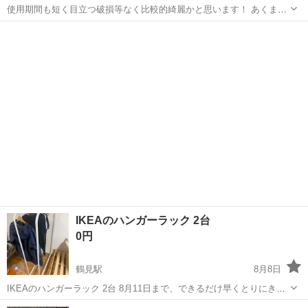
使用期間も短く目立つ破損等なく比較的綺麗かと思います！ あくまで
中古品ご了承くださいませ。 汚れが付きにくい素材でサッと拭き取る
神奈川
愛甲郡
下溝駅
収納家具
タンス
だけで綺麗になります！ 中には引き出しもありとても重宝しました！
なるべく早く来てくれる方優...
IKEAのハンガーラック 2台
0円
鶴見駅
8月8日
IKEAのハンガーラック 2台 8月11日まで、できるだけ早くとりにきて
くれる方を優先させていただきます。 よろしくおねがいします。
神奈川
横浜市
鶴見駅
収納家具
IKEA