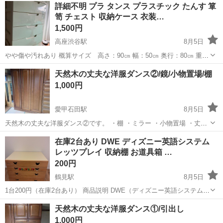
神奈川
横浜市
鶴ヶ峰駅
収納家具
詳細不明 プラ タンス プラスチック たんす 箪
寸】 幅 80.5㎝ 奥行き 41㎝ 高さ 122.5㎝ 【内寸 下4段】 幅 71
笥 チェスト 収納ケース 衣装…
㎝ 奥行...
1,500円
高座渋谷駅
8月5日
やや傷や汚れあり 概算サイズ 高さ：90㎝ 幅：50㎝ 奥行：80㎝ 重
さ：10㎏ ※ノークレーム・ノーリターンでお願いします※ (当社確認
神奈川
大和市
高座渋谷駅
収納家具
ケース
天然木の丈夫な洋服ダンス②/鏡/小物置場/棚
欄：260723000)
1,000円
愛甲石田駅
8月5日
天然木の丈夫な洋服ダンス②です。 ・棚 ・ミラー ・小物置場 ・丈の
長いのは上にかけ、丈の短いのは下にかける事も可能です ーーーーー
神奈川
厚木市
愛甲石田駅
収納家具
天然
在庫2台あり DWE ディズニー英語システム
ーーーーー ●記載サイズ 幅1040mm×奥行き570mm×2029mm ーーー
レッツプレイ 収納棚 お道具箱 …
ーーーーーー...
200円
鶴見駅
8月5日
1台200円（在庫2台あり） 商品説明 DWE（ディズニー英語システム）
レッツプレイの収納棚（お道具箱）のみです。 ※収納棚のみの出品で
神奈川
横浜市
鶴見駅
収納家具
レッツプレイ
天然木の丈夫な洋服ダンス①/引出し
す。教材・おもちゃ・付属品は付きません。 キッズ用のおもちゃや宝
1,000円
物などをしまう引き...