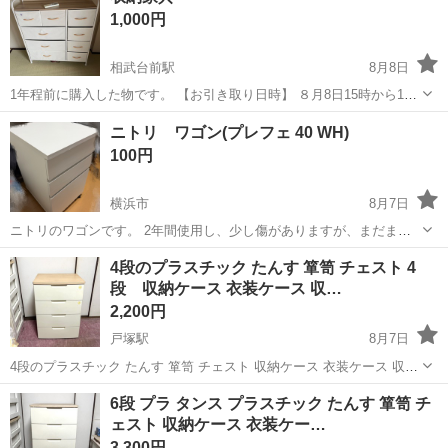
1,000円
相武台前駅
8月8日
1年程前に購入した物です。 【お引き取り日時】 ８月8日15時から17
時 8月10日、１２日（水）13:00～17:00
神奈川
座間市
相武台前駅
収納家具
状態
ニトリ ワゴン(プレフェ 40 WH)
100円
横浜市
8月7日
ニトリのワゴンです。 2年間使用し、少し傷がありますが、まだまだ
利用できます。 横浜西区の自宅に引き取りに来ていただける方限定で
神奈川
横浜市
収納家具
4段のプラスチック たんす 箪笥 チェスト 4
す。 直近だと、8/10・11に引き取りに来てくださる方に優先してお譲
段 収納ケース 衣装ケース 収…
りしたいです(日程は適...
2,200円
戸塚駅
8月7日
4段のプラスチック たんす 箪笥 チェスト 収納ケース 衣装ケース 収納
引き出し 全体的に大きな傷もなく、全体的に良い状態です。 各段、そ
神奈川
横浜市
戸塚駅
収納家具
チェスト
6段 プラ タンス プラスチック たんす 箪笥 チ
れぞれに外すことが出来ます。 高さ：約80cm 横幅：約56cm 奥行：
ェスト 収納ケース 衣装ケー…
約41...
3,300円