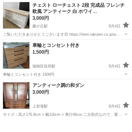
日入居可!家具家電付きの寮・社宅あり! 引っ越しや上京の費用は”すべ
アルバイト・パート
チェスト ローチェスト 2段 完成品 フレンチ
て”負担します 必ず面接!電話面接もOK! 魅力ポイント 家具家電付きの
欧風 アンティーク 白 ホワイ…
寮・社宅を完備 無資...
3,000円
藤が丘駅
8月4日
ご覧いただきありがとうございます😊 https://item.rakuten.co.jp/a-
price/4934257227018/ ⬆️ここで買ったものです。 シンプルで使いやす
愛知
名古屋市
藤が丘駅
収納家具
車輪とコンセント付き
い収納ローチェストです。 現在は収...
1,500円
瑞穂区役所駅
8月4日
車輪とコンセント付き 1500円
愛知
名古屋市
瑞穂区役所駅
収納家具
コンセント
アンティーク調の和ダン
3,000円
上挙母駅
8月4日
サイズ：高さ176.8cm × 幅116cm × 奥行45cm 二分割式なので、運び
出しや持ち運びも便利です。 多少傷ありますが、全体的に綺麗な方だ
愛知
豊田市
上挙母駅
収納家具
と思います。 事前に現物を確認していただくことも可能です。 配送も