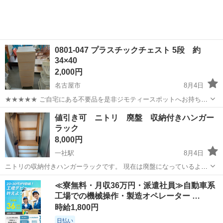
0801-047 プラスチックチェスト 5段 約
34×40
2,000円
名古屋市
8月4日
★★★★★ ご自宅にある不要品を是非ジモティースポットへお持ち込
みしませんか？ 家電、趣味・スポーツ・レジャー用品、こども用品、
愛知
名古屋市
収納家具
値引き可 ニトリ 廃盤 収納付きハンガー
衣料服飾品、生活雑貨、家具、本、CD・DVDなどが無料でまとめて持
ラック
ち込めます！ ※詳細はこ...
8,000円
一社駅
8月4日
ニトリの収納付きハンガーラックです。 現在は廃盤になっているよう
です。 引っ越しのため早く手放したいので、 早く引き取ってくださる
愛知
名古屋市
一社駅
収納家具
≪寮無料・月収36万円・派遣社員≫自動車系
方には お値引きさせていただきたいと思います。 あまり使用しておら
工場での機械操作・製造オペレーター …
ず、非常に美品で 目立つ...
時給1,800円
日払い