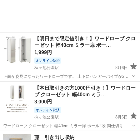
【明日まで限定値引き！】ワードローブ クロ
ーゼット 幅40cm ミラー扉 ポー…
1,999円
オンライン決済
杁ヶ池公園駅
8月6日
正面が姿見になったワードローブです。 上下にハンガーパイプが2本
あり、衣類を無駄なく収納できます。 背面化粧を施しており、お部屋
愛知
長久手市
杁ヶ池公園駅
収納家具
【本日取引きの方1000円引き！】ワードロー
の間仕切りとしても活躍します。 ■商品サイズ 本体 幅40×奥行54.5×
ブ クローゼット 幅40cm ミラ…
高さ180cm 扉...
3,000円
オンライン決済
杁ヶ池公園駅
8月6日
ワードローブ クローゼット 幅40cm ミラー扉 ポール2段 間仕切り 衣
類収納 洋服タンス 木製 姿見 チェスト リビング 子供部屋 仕切り ワン
愛知
長久手市
杁ヶ池公園駅
収納家具
ワードローブ
藤 引き出し収納
ルーム 一人暮らし おしゃれ かわいい 新生活 シンプル 寝室 組み立て