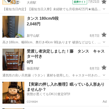
7月21日
提携サイト
大府駅
【最短当日内定】【最短当日入寮】未経験でも月収例42万円★備品付
き寮完備＆赴任旅費会社負担◎昇給・業績賞与あり！組立や塗装など
愛知
大府市
大府駅
その他
タンス 180cm/9段
自動車製造の各種作業！《愛知県大府市》 人気の工場のお仕事 ◇自動
2,048円
車製造に携わる各種作業◇ 【...
新守山駅
8月7日
高さ180cm、幅60cm、奥行き40cm 9段あります 破損などはなく、綺
麗な状態だと思います。
愛知
名古屋市
新守山駅
収納家具
受渡し者決定しました！藤 タンス キャス
ター付き
0円
御器所駅
8月7日
通気性の良い天然籐（ラタン）素材を使用した、キャスター付きの収
納チェストです。 引き出しは合計5つ（上段2つ、中段1つ、下段2つ）
愛知
名古屋市
御器所駅
収納家具
キャスター
【実家の押し入れ整理】眠っている人形あり
あり、内布が付いているため衣類や小物の収納に適しています。 内布
ませんか？
は取り外しができ洗濯できます...
状態が悪くてもOK🙆‍♀️査定0円‼️
Ad
COYASH