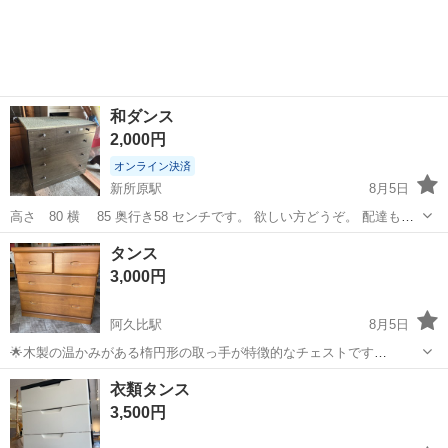
和ダンス
2,000円
オンライン決済
新所原駅
8月5日
高さ 80 横 85 奥行き58 センチです。 欲しい方どうぞ。 配達もし
ます
愛知
豊橋市
新所原駅
収納家具
奥行き
タンス
3,000円
阿久比駅
8月5日
🌟木製の温かみがある楕円形の取っ手が特徴的なチェストです
♪(๑ᴖ◡ᴖ๑)♪ ★サイズ★ 横：75cm 高さ：70cm 奥行き：69cm ※素人
愛知
知多郡
阿久比駅
収納家具
衣類タンス
採寸になります。 特徴: 上段が2分割された計4段引き出しの構...
3,500円