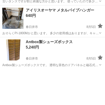
古いタンスですが割と綺麗な方かと思います。 使っていたので多少傷
はあります。 中古品なのをご理解いただける方のみ 今週日曜日に来れ
愛知
名古屋市
名古屋城駅
収納家具
タンス
アイリスオーヤマ メタルパイプハンガー
る方ありがたいです電話 ご連絡多数でしたので一旦千円にしてました
640円
が半額に戻しますのでお話スム...
春日井市
8月5日
おそらくPI-1800Mかと思います。 多少の使用感はありますが、キャス
ターもスムーズでまだまだお使いいただけます。 サイズは画像でご確
愛知
春日井市
収納家具
アイリスオーヤマ
Antbox製シューズボックス
認ください。
5,240円
春日井市
8月5日
Antbox製シューズボックスです。 透明な茶色のドアパネルと磁石式の
開閉扉を備えた、折りたたみ可能な積み重ね式収納アイテムです。 ワ
愛知
春日井市
収納家具
ンタッチ組み立て出来ます。 マグネット式クリア扉です。 茶色（ブラ
ウン）の透明...