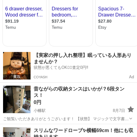
【実家の押し入れ整理】眠っている人形あり
ませんか？
状態が悪くてもOK🙆‍♀️査定0円‼️
Ad
COYASH
昔ながらの収納タンスはいかが？6段タン
ス！
0円
小幡駅
8月7日
ご観覧いただきありがとうございます！ 【状態】 マジックで文字書い
ています。表面一部剥がれあり。見た目の状態はかなり良いとは言え
愛知
名古屋市
小幡駅
収納家具
タンス
スリムなワードローブ✨横幅69cm！他にも収
ませんが、まだまだ使える昔ながらのタンスです！DIYでキレイにする
納あります