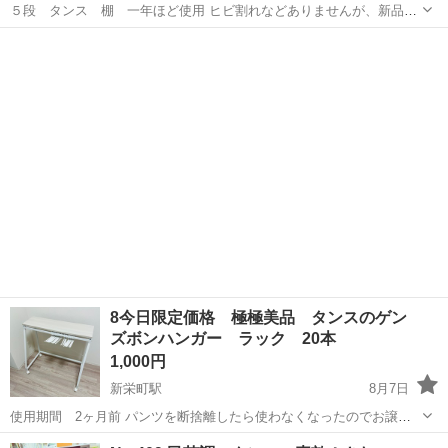
５段 タンス 棚 一年ほど使用 ヒビ割れなどありませんが、新品で
はない中古品だと ご理解いただける方のみよろしくお願いいたしま
愛知
刈谷市
一ツ木駅
収納家具
す。 最短で取りに来れる方優先 詳しい住所は決まった方にお伝えいた
します。
8今日限定価格 極極美品 タンスのゲン
ズボンハンガー ラック 20本
1,000円
新栄町駅
8月7日
使用期間 2ヶ月前 パンツを断捨離したら使わなくなったのでお譲り
します。 サイズは写真にあります
愛知
名古屋市
新栄町駅
収納家具