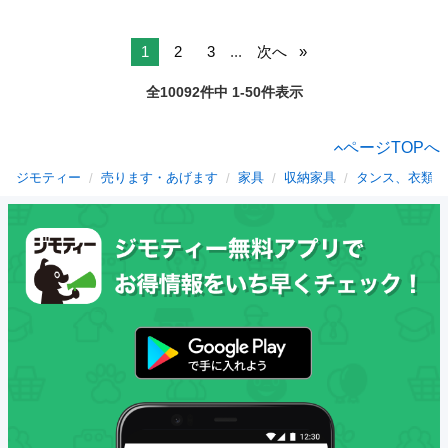
1
2
3
...
次へ
全10092件中 1-50件表示
ページTOPへ
ジモティー
売ります・あげます
家具
収納家具
タンス、衣類収