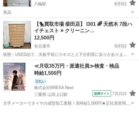
六輪駅
8月5日
美品
愛知
愛西市
六輪駅
収納家具
【🐤買取市場 柴田店】 I301 🌈 天然木 7段ハ
イチェスト ⭐ クリーニン…
12,500円
名古屋市
8月5日
状態：USED品で、天板手前に小キズと上下分割部に反りがありま
す。(下から5段目の引き出しが若干閉めにくいです） ※クリーニング
愛知
名古屋市
収納家具
ハイチェスト
≪月収35万円・派遣社員≫検査・検品
済。 ※こちらの商品は他のサイトや店頭でも同時販売しております。
時給1,500円
購入意思を示された場...
日払い
株式会社BREXA Next
7月21日
提携サイト
三重県 山田上口駅
大手メーカーでタイヤの成型加工業務！高時給1,500円★正社員登用制
度あり！ワンルーム寮完備！マイカー通勤OK！無料駐車場あり！《三
三重
伊勢市
山田上口駅
その他
重県伊勢市》 人気の工場のお仕事 ◇タイヤの製造◇ トラック・バ
ス・RV車用を中心とした...