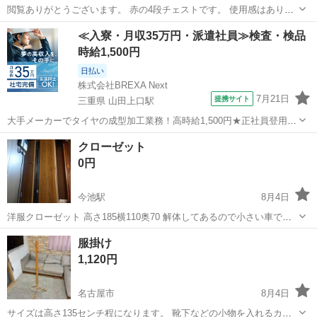
閲覧ありがとうございます。 赤の4段チェストです。 使用感はありま
すが使用に問題はございません。 大きな傷は写真2枚目をご覧くださ
愛知
津島市
日比野駅
収納家具
チェスト
≪入寮・月収35万円・派遣社員≫検査・検品
い。 扉はプラスチックですが本体が木なので重いです。 女性一人では
時給1,500円
難しいかもしれません。...
日払い
株式会社BREXA Next
7月21日
提携サイト
三重県 山田上口駅
大手メーカーでタイヤの成型加工業務！高時給1,500円★正社員登用制
度あり！ワンルーム寮完備！マイカー通勤OK！無料駐車場あり！《三
三重
伊勢市
山田上口駅
その他
クローゼット
重県伊勢市》 人気の工場のお仕事 ◇タイヤの製造◇ トラック・バ
0円
ス・RV車用を中心とした...
今池駅
8月4日
洋服クローゼット 高さ185横110奥70 解体してあるので小さい車で待
って行けます。
愛知
名古屋市
今池駅
収納家具
服掛け
1,120円
名古屋市
8月4日
サイズは高さ135センチ程になります。 靴下などの小物を入れるカゴ