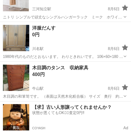
三河知立駅
8月6日
ニトリ シンプルで頑丈なシングルハンガーラック ミーク ホワイト
購入して一部開けましたが、未使用のままです。 使用しないのでお譲
愛知
知立市
三河知立駅
収納家具
洋服だんす
りします。 商品詳細↓ ●マットなつや消し加工 ●丈夫なつくりでたくさ
0円
ん掛けても安定感...
川名駅
8月6日
1980年代のものだとおもいます。 わりときれいです。 106×60×180 引
き出しの高さ15 2階にあります。 複数で来て、搬出，運搬できる方で
愛知
名古屋市
川名駅
収納家具
木目調のタンス 収納家具
お願いします。
400円
牛山駅
8月6日
木目調の和箪笥です。 （表面は天然木化粧合板） サイズ 奥行 約
41cm 横幅 約86cm 高さ 約133cm 引き出しの持
愛知
小牧市
牛山駅
収納家具
【求】古い人形譲ってくれませんか？
ち手の辺りに、汚れが 数カ所あります（写真4枚目の汚れ） 両側面
状態が悪くてもOK🙆‍♀️査定0円‼️
にシール跡が数...
Ad
COYASH