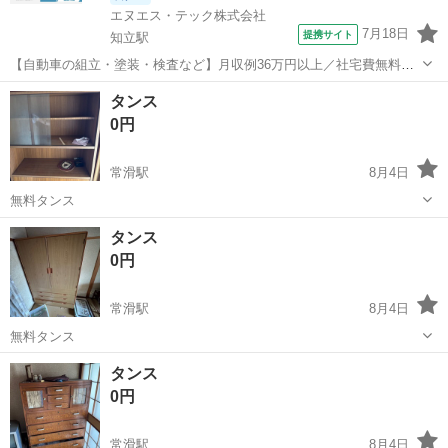
エヌエス・テック株式会社
7月18日
提携サイト
知立駅
【自動車の組立・塗装・検査など】月収例36万円以上／社宅費無料／
土日休み／祝い金・特典あり／ngy144-99 仕事概要 仕事概要 安心の研
愛知
豊田市
知立駅
その他
タンス
修あり！ ー・ー・ー・ー・ー・ー 毎週火曜/金曜 入社チャンス！ ■火
0円
曜日入社⇒前...
常滑駅
8月4日
無料タンス
愛知
常滑市
常滑駅
収納家具
タンス
タンス
0円
常滑駅
8月4日
無料タンス
愛知
常滑市
常滑駅
収納家具
タンス
タンス
0円
常滑駅
8月4日