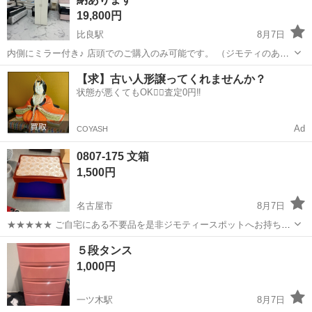
のも良し、そのまま使うのも...
19,800円
比良駅
8月7日
内側にミラー付き♪ 店頭でのご購入のみ可能です。 （ジモティのあん
しん決済機能は対応できかねます。） W68.7 D53.8 H190.6 cm ✨名古
愛知
名古屋市
比良駅
収納家具
ワードローブ
【求】古い人形譲ってくれませんか？
屋市北区実店舗リサイクルショップ ノストラカーザミーアです✨...
状態が悪くてもOK🙆‍♀️査定0円‼️
Ad
COYASH
0807-175 文箱
1,500円
名古屋市
8月7日
★★★★★ ご自宅にある不要品を是非ジモティースポットへお持ち込
みしませんか？ 家電、趣味・スポーツ・レジャー用品、こども用品、
愛知
名古屋市
収納家具
文箱
５段タンス
衣料服飾品、生活雑貨、家具、本、CD・DVDなどが無料でまとめて持
1,000円
ち込めます！ ※詳細はこ...
一ツ木駅
8月7日