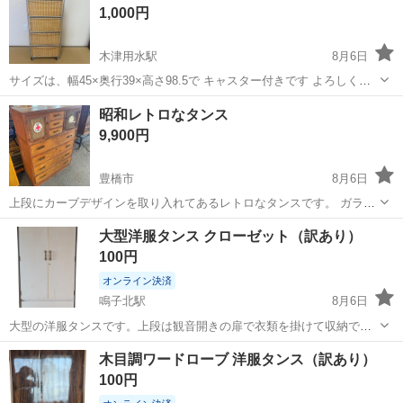
1,000円
て...
木津用水駅
8月6日
サイズは、幅45×奥行39×高さ98.5で キャスター付きです よろしくお
願いします。
愛知
丹羽郡
木津用水駅
収納家具
昭和レトロなタンス
9,900円
豊橋市
8月6日
上段にカーブデザインを取り入れてあるレトロなタンスです。 ガラス
扉の内側は布張りされています。 鍵穴ありますが、鍵はありません。
愛知
豊橋市
収納家具
大型洋服タンス クローゼット（訳あり）
横幅 約87㎝ 奥行 約41㎝ 高さ 約118.5㎝
100円
━━━━━━━━━━━━━━━━━...
オンライン決済
鳴子北駅
8月6日
大型の洋服タンスです。上段は観音開きの扉で衣類を掛けて収納で
き、下段には引き出しがあります。かなり古い品のため、擦れや汚
愛知
名古屋市
鳴子北駅
収納家具
タンス
木目調ワードローブ 洋服タンス（訳あり）
れ、経年による傷みが目立ちます。状態は写真でご確認ください。
100円
【お渡し条件】 ・価格：100円 ...