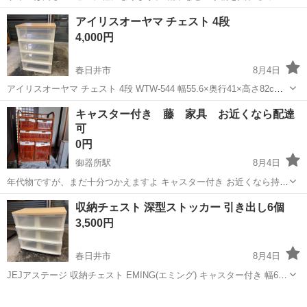
もついています。 よろしくお願いします✨
愛知
名古屋市
収納家具
カゴ
アイリスオーヤマ チェスト 4段
4,000円
春日井市
8月4日
アイリスオーヤマ チェスト 4段 WTW-544 幅55.6×奥行41×高さ82cm
簡易清掃済み 隙間など取りきれない汚れが残っていますが、気になる
愛知
春日井市
収納家具
チェスト
キャスター付き 藤 家具 お近くなら配達
ダメージもなく状態は良好です。
可
0円
御器所駅
8月4日
年代物ですが、まだ十分つかえますよ キャスター付き お近くなら持っ
ていきますよ
愛知
名古屋市
御器所駅
収納家具
収納チェスト 深型ストッカー 引き出し6個
3,500円
春日井市
8月4日
JEJアステージ 収納チェスト EMING(エミング) キャスター付き 幅69×
奥行42×高さ67.5cm 簡易清掃済み 取りきれない汚れが若干残っていま
愛知
春日井市
収納家具
すが、欠けなどはなくまだまだ十分お使いいただけます。