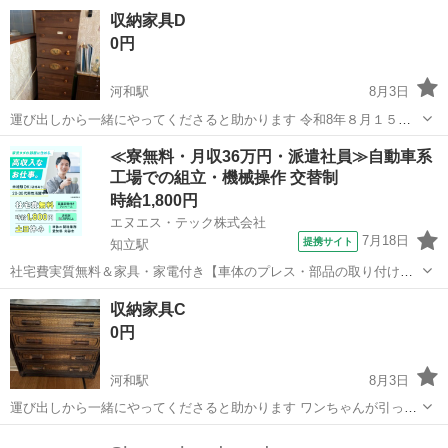
愛知
春日井市
高蔵寺駅
収納家具
タンス
収納家具D
0円
河和駅
8月3日
運び出しから一緒にやってくださると助かります 令和8年８月１５日
10時半～12時半頃 愛知県知多郡南知多町までお越しいただける方 ガ
愛知
知多郡
河和駅
収納家具
乗用車
≪寮無料・月収36万円・派遣社員≫自動車系
レッジセール開催します 他にも0円出品たくさんあります。 大型家具
工場での組立・機械操作 交替制
家電 家の中のもの全...
時給1,800円
エヌエス・テック株式会社
7月18日
提携サイト
知立駅
社宅費実質無料＆家具・家電付き【車体のプレス・部品の取り付け・
塗装・検査】未経験でも時給1,800円 車体のプレス・部品の取り付
愛知
刈谷市
知立駅
その他
収納家具C
け・塗装・検査 車体のプレス・部品の取り付け・塗装・検査など、各
0円
工程に分かれて作業を担当します...
河和駅
8月3日
運び出しから一緒にやってくださると助かります ワンちゃんが引っ掻
いたあとがあります。 令和8年８月１５日10時半～12時半頃 愛知県知
愛知
知多郡
河和駅
収納家具
乗用車
多郡南知多町までお越しいただける方 ガレッジセール開催します 他に