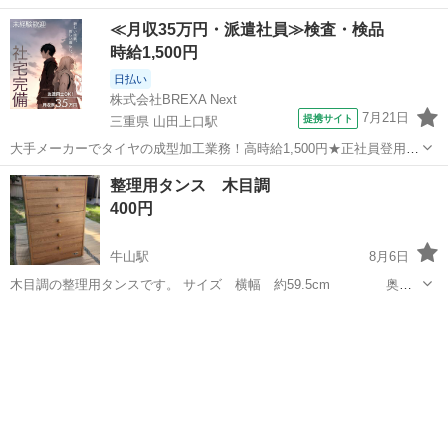
≪月収35万円・派遣社員≫検査・検品
時給1,500円
日払い
株式会社BREXA Next
7月21日
提携サイト
三重県 山田上口駅
大手メーカーでタイヤの成型加工業務！高時給1,500円★正社員登用制
度あり！ワンルーム寮完備！マイカー通勤OK！無料駐車場あり！《三
三重
伊勢市
山田上口駅
その他
整理用タンス 木目調
重県伊勢市》 人気の工場のお仕事 ◇タイヤの製造◇ トラック・バ
400円
ス・RV車用を中心とした...
牛山駅
8月6日
木目調の整理用タンスです。 サイズ 横幅 約59.5cm 奥
行 約41cm 高さ 約86cm タンス上部に汚れがありますの
愛知
西春日井郡
牛山駅
収納家具
で、気に なる方はお控え下さい。 （写真でご確認ください） 引き
出し5つ 高さ...