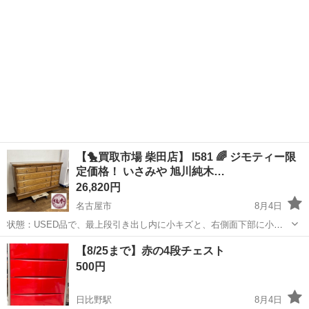
承っており...
【🐤買取市場 柴田店】 I581 🌈 ジモティー限
定価格！ いさみや 旭川純木…
26,820円
名古屋市
8月4日
状態：USED品で、最上段引き出し内に小キズと、右側面下部に小キ
ズあります。 ※クリーニング済。 🔵ジモティー限定特別価格⭐ 26.820
愛知
名古屋市
収納家具
チェスト
【8/25まで】赤の4段チェスト
円（税込）です！！ 店頭販売価格 29.800円（税込）の10％OF...
500円
日比野駅
8月4日