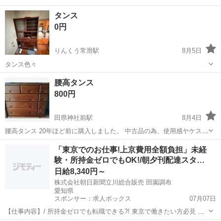
タンス
0円
りんくう常滑駅
8月5日
タンス色々
愛知
常滑市
りんくう常滑駅
収納家具
タンス
腰高タンス
800円
田県神社前駅
8月4日
腰高タンス 20年ほど前に購入しました。 中古品の為、使用感ヤケスレ
傷などあります。 横 約100cm 高さ 約84cm 奥行き 約41cm 説明
愛知
小牧市
田県神社前駅
収納家具
タンス
「東京でのお仕事!上京費用全額負担」未経
文を全てお読み頂き、経年劣化や中古品にご理解頂き、エレベーター
験・所持金ゼロでもOK!/朝夕刊配達スタ…
無し集合住...
日給8,340円～
株式会社朝日新聞立川総合販売 田園調布
愛知県
スポンサー：求人ボックス
07月07日
【仕事内容】/ 所持金ゼロでも転職できる?! 東京で働きたい方必見 即