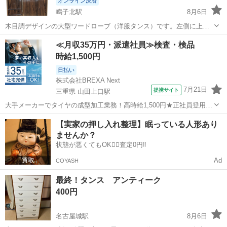
オンライン決済
鳴子北駅
8月6日
木目調デザインの大型ワードローブ（洋服タンス）です。左側に上部
収納棚と引き出し、右側に大きな開き戸収納、下部には横長の引き出
愛知
名古屋市
鳴子北駅
収納家具
ワードローブ
≪月収35万円・派遣社員≫検査・検品
しがあります。かなり古い品で、全体に傷・汚れ・擦れが目立ちま
時給1,500円
す。状態は写真でご確認のうえご検討くださ...
日払い
株式会社BREXA Next
7月21日
提携サイト
三重県 山田上口駅
大手メーカーでタイヤの成型加工業務！高時給1,500円★正社員登用制
度あり！ワンルーム寮完備！マイカー通勤OK！無料駐車場あり！《三
三重
伊勢市
山田上口駅
その他
【実家の押し入れ整理】眠っている人形あり
重県伊勢市》 人気の工場のお仕事 ◇タイヤの製造◇ トラック・バ
ませんか？
ス・RV車用を中心とした...
状態が悪くてもOK🙆‍♀️査定0円‼️
Ad
COYASH
最終！タンス アンティーク
400円
名古屋城駅
8月6日