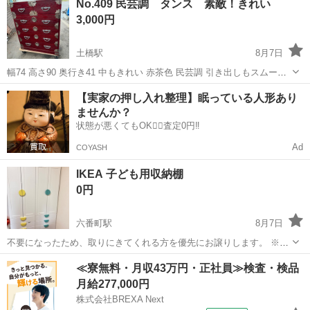
No.409 民芸調 タンス 素敵！きれい
3,000円
土橋駅
8月7日
幅74 高さ90 奥行き41 中もきれい 赤茶色 民芸調 引き出しもスムーズ
です。 おすすめ！ 男性1人では運ぶのは難しいかと思います。
愛知
豊田市
土橋駅
収納家具
民芸
【実家の押し入れ整理】眠っている人形あり
ませんか？
状態が悪くてもOK🙆‍♀️査定0円‼️
Ad
COYASH
IKEA 子ども用収納棚
0円
六番町駅
8月7日
不要になったため、取りにきてくれる方を優先にお譲りします。 ※素
人組み立てのため、気になる方はご遠慮ください ※傷や塗装の剥がれ
愛知
名古屋市
六番町駅
収納家具
≪寮無料・月収43万円・正社員≫検査・検品
等も若干あります
月給277,000円
株式会社BREXA Next