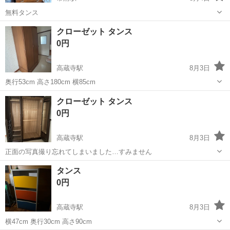
無料タンス
愛知
常滑市
常滑駅
収納家具
タンス
クローゼット タンス
0円
高蔵寺駅
8月3日
奥行53cm 高さ180cm 横85cm
愛知
春日井市
高蔵寺駅
収納家具
クローゼット
クローゼット タンス
0円
高蔵寺駅
8月3日
正面の写真撮り忘れてしまいました…すみません
愛知
春日井市
高蔵寺駅
収納家具
クローゼット
タンス
0円
高蔵寺駅
8月3日
横47cm 奥行30cm 高さ90cm