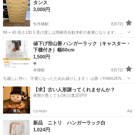
タンス
3,000円
矢作橋駅
8月7日
89 × 40 高さ130.5 受け渡しは岡崎市合歓木町の倉庫になります。 配
送出来ますが、配送代頂きます。
愛知
岡崎市
矢作橋駅
収納家具
タンス
値下げ🉑山善 ハンガーラック（キャスター・
下棚付き）幅60cm
1,500円
本陣駅
8月7日
引越しに伴い、不要になったためお譲りします！ 山善（YAMAZEN）
のキャスター付きハンガーラックです。 ロング丈のコートやワンピー
愛知
名古屋市
本陣駅
収納家具
【求】古い人形譲ってくれませんか？
スも掛けられる高さがあり、下にはバッグや小物を置ける棚もついて
状態が悪くてもOK🙆‍♀️査定0円‼️
いてとても使いやすいです。 ...
Ad
COYASH
新品 ニトリ ハンガーラック白
1,024円