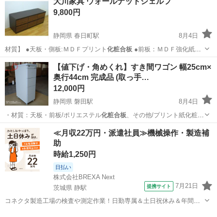
大川家具 ウォールナットシェルフ
商品...
9,800円
静岡県 春日町駅
8月4日
材質】 ●天板・側板:ＭＤＦプリント
化粧合板
●前板：ＭＤＦ強化紙貼
15mm ●…
静岡
静岡市
春日町駅
ベッド
側板
【値下げ・角めくれ】すき間ワゴン 幅25cm×
奥行44cm 完成品 (取っ手…
12,000円
静岡県 磐田駅
8月4日
・材質：天板・前板/ポリエステル
化粧合板
、その他/プリント紙化粧繊
維板 ・…
静岡
磐田市
磐田駅
収納家具
ワゴン
≪月収22万円・派遣社員≫機械操作・製造補
助
時給1,250円
日払い
株式会社BREXA Next
7月21日
提携サイト
茨城県 静駅
コネクタ製造工場の検査や測定作業！日勤専属＆土日祝休み＆年間休
日128日★クリーンルーム内作業★マイカー通勤OK＆無料駐車場あり
茨城
常陸大宮市
静駅
その他