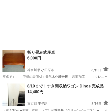
折り畳み式座卓
6,000円
神奈川県 小田原市
8月6日
座卓です。 甲板の表面材：天然木
化粧合板
表面加工 ：ウレタ
ン樹脂塗装…
神奈川
小田原市
家具
8/19まで！すき間収納ワゴン Dinos 完成品
14,400円
東京都 王子駅
8月6日
・重さ32kg ■素材：本体…（ア）
化粧合板
（クリーンイーゴス） ■耐