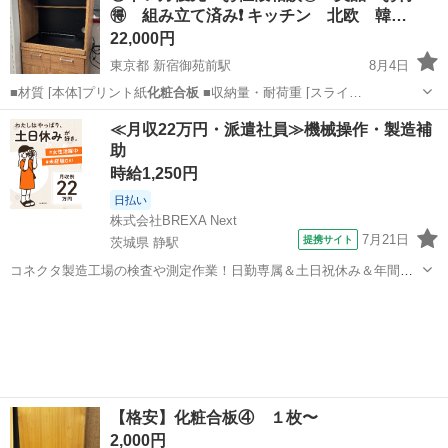
🉐 組み立て済み❗️ キッチン 北欧 韓…
22,000円
東京都 新宿御苑前駅
8月4日
■材質 [本体]プリント紙
化粧合板
■収納量・耐荷重 [スライ…
東京
新宿区
新宿御苑前駅
収納家具
ウォールナット
≪月収22万円・派遣社員≫機械操作・製造補
助
時給1,250円
日払い
株式会社BREXA Next
7月21日
提携サイト
茨城県 静駅
コネクタ製造工場の検査や測定作業！日勤専属＆土日祝休み＆年間休
日128日★クリーンルーム内作業★マイカー通勤OK＆無料駐車場あり
茨城
常陸大宮市
静駅
その他
★就業先食堂利用可！日払い制度あり！《茨城県常陸大宮市》 人気の
工場のお仕事 ◇コネクタ製造工...
【格安】化粧合板④ １枚〜
2,000円