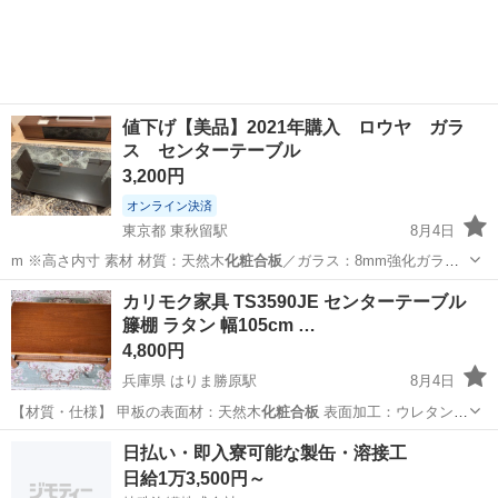
★就業先食堂利用可！日払い制度あり！《茨城県常陸大宮市》 人気の
工場のお仕事 ◇コネクタ製造工...
値下げ【美品】2021年購入 ロウヤ ガラ
ス センターテーブル
3,200円
オンライン決済
東京都 東秋留駅
8月4日
m ※高さ内寸 素材 材質：天然木
化粧合板
／ガラス：8mm強化ガラス
重量 …
東京
あきる野市
東秋留駅
テーブル
カリモク家具 TS3590JE センターテーブル
籐棚 ラタン 幅105cm …
4,800円
兵庫県 はりま勝原駅
8月4日
【材質・仕様】 甲板の表面材：天然木
化粧合板
表面加工：ウレタン樹
脂塗装 下部…
兵庫
姫路市
はりま勝原駅
テーブル
日払い・即入寮可能な製缶・溶接工
日給1万3,500円～