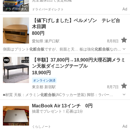
完全週休2日で安定転職
Ad
ドライバーダイレクト
【値下げしました】ベルメゾン テレビ台
木目調
800円
愛知県 瀬戸口駅
8月8日
側面はプリント
化粧合板
ですが、前面と天… 板は強化
化粧合板
なの
で、安っぽい…
愛知
瀬戸市
瀬戸口駅
収納家具
【半額】37,800円→18,900円大理石調メラミ
ン天板ダイニングテーブル
18,900円
オンライン決済
東京都 新宿駅
8月7日
■材質 天板：メラミン
化粧合板
(ACラッカー塗装) 脚部：ラバー…
東京
新宿区
新宿駅
家具
MacBook Air 13インチ 0円
抽選でプレゼント！応募は1分
Ad
くらしノート