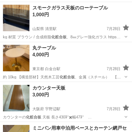
ン…
東京
北区
板橋駅
テーブル
サイドテーブル
スモークガラス天板のローテーブル
1,000円
山梨県 清里駅
7月28日
kg 材質 ブラウン / 合成樹脂
化粧合板
、8㎜グレー強化ガラス https…
山梨
北杜市
清里駅
テーブル
丸テーブル
4,000円
東京都 白金台駅
7月28日
約 10kg 【構造部材】天然木工芸
化粧合板
、金属（スチール） 【金
属表面加工】…
東京
港区
白金台駅
テーブル
カウンター天板
3,000円
大阪府 宇野辺駅
7月28日
カウンターの
化粧合板
天板 長さ430㌢✖️幅47㌢ …
大阪
茨木市
宇野辺駅
その他
カウンター
ミニバン用車中泊用ベースとカーテン網戸セ