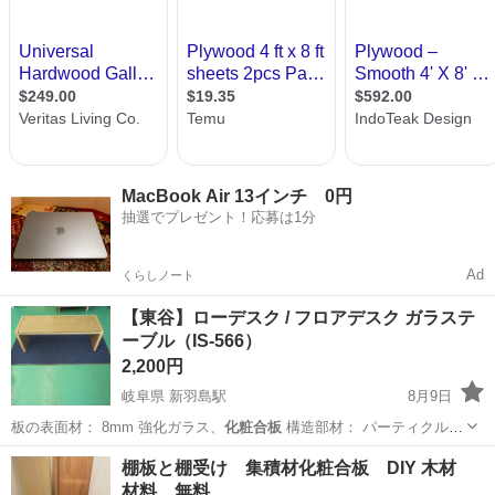
MacBook Air 13インチ 0円
抽選でプレゼント！応募は1分
Ad
くらしノート
【東谷】ローデスク / フロアデスク ガラステ
ーブル（IS-566）
2,200円
岐阜県 新羽島駅
8月9日
板の表面材： 8mm 強化ガラス、
化粧合板
構造部材： パーティクルボ
ード 原…
岐阜
羽島市
新羽島駅
テーブル
棚板と棚受け 集積材化粧合板 DIY 木材
材料 無料