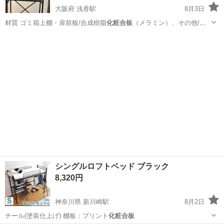
大阪府 浅香駅
8月3日
材質 ゴミ箱上棚・扉前板/合成樹脂
化粧合板
（メラミン）、その他/プ
リント紙化粧…
大阪
大阪市
浅香駅
収納家具
シングルロフトベッド ブラック
8,320円
神奈川県 新川崎駅
8月2日
チール(塗装仕上げ) 棚板：プリント
化粧合板