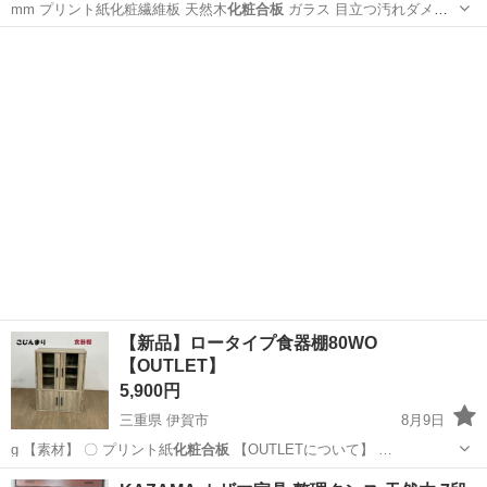
mm プリント紙化粧繊維板 天然木
化粧合板
ガラス 目立つ汚れダメー
ジなし
大阪
大阪市
ミラー/鏡
【新品】ロータイプ食器棚80WO
【OUTLET】
5,900円
三重県 伊賀市
8月9日
g 【素材】 〇 プリント紙
化粧合板
【OUTLETについて】 …
三重
伊賀市
収納家具
ロー