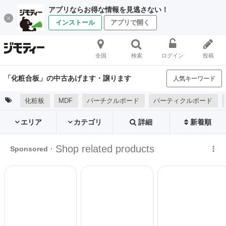
アプリならお得な情報を見逃さない！
インストール
アプリで開く
全国
検索
ログイン
投稿
「化粧合板」の中古あげます・譲ります
人気キーワード
化粧板
MDF
パーチクルボード
パーティクルボード
エリア
カテゴリ
詳細
新着順