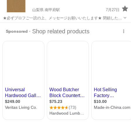
山梨県 南甲府駅
7月27日
★必ずプロフご一読の上、メッセージお願いいたします★ 閉鎖した工
場の在庫品です。 間に薄紙も挟まったままの新品未使用状態でした。
山梨
甲府市
南甲府駅
その他
化粧合板
¥3000/枚 全部で10枚あります。 アイカ ラビアンポリ LP381
2.5×912×...