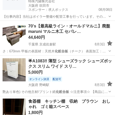
特殊汽罐株式会社
大阪府 吹田市
スポンサー：求人ボックス
08月08日
【仕事内容】当社はボイラー整備や配管工事を行っています。その中
で必要な配管やボイラーの製缶作業(溶接・切断・架台等の製作)業務に
アルバイト・パート
70's【最高級ライン・オールドマルニ】廃盤
当社工場内であたっていただきます。 工場は大阪府吹田市芳野町。御
maruni マルニ木工 セパレ…
堂筋線の江坂駅からの徒歩圏内にあります...
44,640円
千葉県 京成佐倉駅
8月3日
さ：670mm 甲板の表面材：天然木
化粧合板
（チーク） 表面加工：フ
ッ素塗装 …
千葉
佐倉市
京成佐倉駅
ソファ
マルニ
🌟A1083‼️ 薄型 シューズラック シューズボッ
クス スリム ワイド スリ…
5,000円
オンライン決済
配送可
大阪府 野崎駅
8月3日
艶あり単色) その他主材/プリント紙
化粧合板
☆注意事項☆ 【商品につ
いて…
大阪
門真市
野崎駅
収納家具
シューズボックス
食器棚 キッチン棚 収納 ブラウン おし
ゃれ ゴミ箱スペース
1,800円