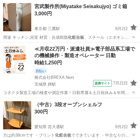
神奈川
川崎市
新川崎駅
ベッド
化粧合板
宮武製作所(Miyatake Seisakujyo) ゴミ箱
3,000円
東京都 三鷹駅
8月2日
用途 キッチン,浴室 材質：合成樹脂
化粧合板
、スチール（エポキシ樹
脂粉体塗装） …
東京
三鷹市
三鷹駅
インテリア雑貨/小物
≪月収22万円・派遣社員≫電子部品系工場で
の機械操作・製造オペレーター 日勤
時給1,250円
日払い
株式会社BREXA Next
7月21日
提携サイト
茨城県 静駅
コネクタ製造工場の検査や測定作業！日勤専属＆土日祝休み＆年間休
日128日★クリーンルーム内作業★マイカー通勤OK＆無料駐車場あり
茨城
常陸大宮市
静駅
その他
（中古）3段オーブンシェルフ
★就業先食堂利用可！日払い制度あり！《茨城県常陸大宮市》 人気の
300円
工場のお仕事 ◇コネクタ製造工...
愛知県 芸大通駅
8月2日
方は約38cmです ・プリント
化粧合板
でできています ・中古なりの