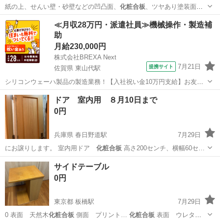
紙の上、せんい壁・砂壁などの凹凸面、
化粧合板
、ツヤあり塗装面の
壁面などに、ご使用…
神奈川
横浜市
上大岡駅
その他
アサヒペン
≪月収28万円・派遣社員≫機械操作・製造補
助
月給230,000円
株式会社BREXA Next
7月21日
提携サイト
佐賀県 東山代駅
シリコンウェーハ製品の製造業務！【入社祝い金10万円支給】お友達
やカップルとの応募OK◎年間休日129日＆休出なしでプライベート充
佐賀
伊万里市
東山代駅
その他
ドア 室内用 ８月10日まで
実♪業務はクリーンルームで快適作業◎自社正社員登用制度あり★1食
0円
300円～の格安食堂あり！《佐...
兵庫県 春日野道駅
7月29日
にお譲りします。 室内用ドア
化粧合板
高さ200センチ、横幅60セ…
兵庫
神戸市
春日野道駅
その他
サイドテーブル
0円
東京都 板橋駅
7月29日
0 表面 天然木
化粧合板
側面 プリント…
化粧合板
表面 ウレタ