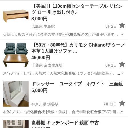
傷…
愛知
日進市
芸大通駅
収納家具
【美品‼️】110cm幅センターテーブル リビン
グ ロー 引き出し付き♪
8,000円
広島県 中島駅
8月2日
状態は天板の角付近に多少の擦り傷や
化粧合板
の欠けが御座います
が、全体的には比較…
広島
広島市
中島駅
テーブル
センター
【50万・80年代】カリモク Chitano/チターノ
本革 1人掛けソファ …
49,800円
千葉県 京成佐倉駅
8月1日
さ470mm ・仕様：天然木・天然木
化粧合板
（ウレタン樹脂塗装）、引
き出し2杯、…
千葉
佐倉市
京成佐倉駅
椅子
ドレッサー ロータイプ ホワイト 三面鏡
5,000円
神奈川県 瀬谷駅
7月31日
本体]プリント紙
化粧合板
[天板・前板]… 合成樹脂
化粧合板
(PVC) 耐
荷…
神奈川
横浜市
瀬谷駅
ドレッサー
食器棚 キッチンボード 鏡面 中古