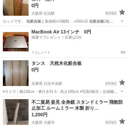
0円
大阪府 伝法駅
8月9日
セットです。
化粧合板
と集積材の2種類… x350x15
化粧合板
2枚
1200… x350x15
化粧合板
2枚 182…
大阪
大阪市
伝法駅
その他
MacBook Air 13インチ 0円
抽選でプレゼント！応募は1分
Ad
くらしノート
タンス 天然木化粧合板
0円
兵庫県 日生中央駅
8月9日
◉サイズ︰幅130cm・奥行き61.5・高さ193cm ◉写真5枚目︰左端棚の
一番下に除湿剤の水汚れあとがあるのみで綺麗です。 ◉値段交渉可能
兵庫
川辺郡
日生中央駅
収納家具
化粧合板
不二貿易 姿見 全身鏡 スタンドミラー 飛散防
です。 ◉タンス裏面の写真︰2つのタンスと1つのタンスに分かれて上
止加工 ルームミラー 木製 折り…
の天板も取れて運...
1,200円
大阪府 大阪市
8月9日