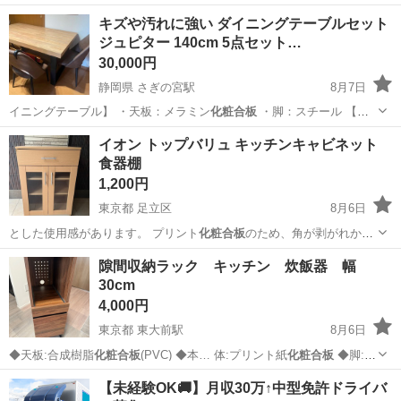
キズや汚れに強い ダイニングテーブルセット
ジュピター 140cm 5点セット…
30,000円
静岡県 さぎの宮駅
8月7日
イニングテーブル】 ・天板：メラミン
化粧合板
・脚：スチール 【ダ
イニングチェ…
静岡
浜松市
さぎの宮駅
ダイニングセット
イオン トップバリュ キッチンキャビネット
食器棚
1,200円
東京都 足立区
8月6日
とした使用感があります。 プリント
化粧合板
のため、角が剥がれかか
っている箇所が…
東京
足立区
収納家具
隙間収納ラック キッチン 炊飯器 幅
30cm
4,000円
東京都 東大前駅
8月6日
◆天板:合成樹脂
化粧合板
(PVC) ◆本… 体:プリント紙
化粧合板
◆脚:鉄
【…
東京
文京区
東大前駅
収納家具
【未経験OK🚚】月収30万↑中型免許ドライバ