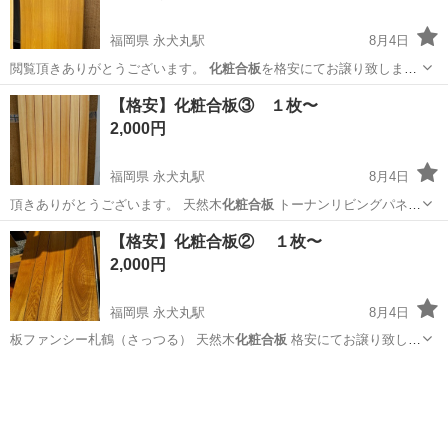
福岡県 永犬丸駅
8月4日
閲覧頂きありがとうございます。
化粧合板
を格安にてお譲り致しま
す。 ［サイ…
福岡
北九州市
永犬丸駅
カーペット/マット/ラグ
【格安】化粧合板③ １枚〜
化粧合板
2,000円
福岡県 永犬丸駅
8月4日
頂きありがとうございます。 天然木
化粧合板
トーナンリビングパネル
格安にて…
福岡
北九州市
永犬丸駅
カーペット/マット/ラグ
【格安】化粧合板② １枚〜
化粧合板
2,000円
福岡県 永犬丸駅
8月4日
板ファンシー札鶴（さっつる） 天然木
化粧合板
格安にてお譲り致しま
す。 ［サ…
福岡
北九州市
永犬丸駅
ミラー/鏡
化粧板