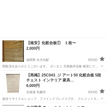
【格安】化粧合板① １枚〜
2,000円
福岡県 永犬丸駅
8月4日
閲覧頂きありがとうございます。 ダンタニ 天然銘木合板 格安にてお
譲り致します。 ［サイズ］ ・4×610×2430（mm） ネット検索で
福岡
北九州市
永犬丸駅
収納家具
化粧合板
【再掲】25C043_ジ アート50 化粧合板 5段
は4,800円（/1枚）です。 本投稿は1本2,000円です。（バラ売り）...
チェスト インテリア 家具…
6,000円
北海道 札幌市
8月4日
総合リサイクルショップ ファインドプレイスです。 クレジットカー
ド決済、メルペイ対応！ ------------------------------------------------------------- ■
北海道
札幌市
収納家具
ファインドプレイス