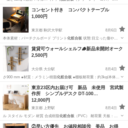
荷重：全体…
東京
北区
王子駅
収納家具
コンセント付き コンパクトテーブル
1,000円
東京都 駒沢大学駅
8月6日
本体素材：パーチクルボード プリント
化粧合板
状態:目立った傷や汚
れなし 購入時…
東京
世田谷区
駒沢大学駅
テーブル
賃貸可ウォールシェルフ🪵新品未開封オーク
2,500円
大分県 大分駅
8月4日
さ900 mm ●材質：メラミン樹脂
化粧合板
●棚板耐荷重：約3kg(本体重
量を…
大分
大分市
大分駅
収納家具
ウォールシェルフ
東京23区内お届け可 新品 未使用 宮武製
作所 シンプルデスク DT-100…
12,000円
東京都 上野駅
8月4日
ル スタイル モダン 材質 合成樹脂
化粧合板
（PVC） 耐荷重 天板：
20kg …
東京
台東区
上野駅
テーブル
②早い方優先 お値段相談🉑 美品 お得