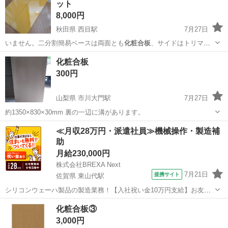
ット
8,000円
秋田県 西目駅
7月27日
いません。二分割簡易ベースは両面とも
化粧合板
、サイドはトリマ
ー、ラッカーでキレイ…
秋田
由利本荘市
西目駅
内装、インテリア
網戸
化粧合板
300円
山梨県 市川大門駅
7月27日
約1350×830×30mm 裏の一辺に溝があります。
山梨
西八代郡
市川大門駅
その他
化粧合板
≪月収28万円・派遣社員≫機械操作・製造補
助
月給230,000円
株式会社BREXA Next
7月21日
提携サイト
佐賀県 東山代駅
シリコンウェーハ製品の製造業務！【入社祝い金10万円支給】お友達
やカップルとの応募OK◎年間休日129日＆休出なしでプライベート充
佐賀
伊万里市
東山代駅
その他
化粧合板③
実♪業務はクリーンルームで快適作業◎自社正社員登用制度あり★1食
3,000円
300円～の格安食堂あり！《佐...