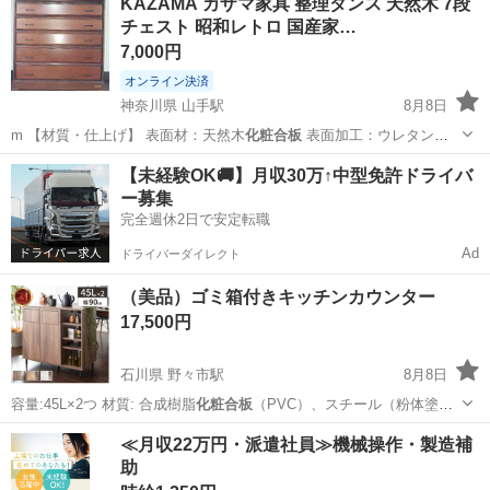
KAZAMA カザマ家具 整理タンス 天然木 7段
チェスト 昭和レトロ 国産家…
7,000円
オンライン決済
神奈川県 山手駅
8月8日
m 【材質・仕上げ】 表面材：天然木
化粧合板
表面加工：ウレタン樹
脂塗装 長年使…
神奈川
横浜市
山手駅
収納家具
【未経験OK🚚】月収30万↑中型免許ドライバ
ー募集
完全週休2日で安定転職
Ad
ドライバーダイレクト
（美品）ゴミ箱付きキッチンカウンター
17,500円
石川県 野々市駅
8月8日
容量:45L×2つ 材質: 合成樹脂
化粧合板
（PVC）、スチール（粉体塗
装） 製…
石川
野々市市
野々市駅
収納家具
≪月収22万円・派遣社員≫機械操作・製造補
助