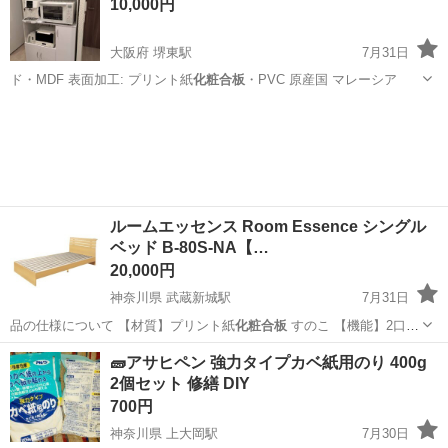
10,000円
大阪府 堺東駅
7月31日
ド・MDF 表面加工: プリント紙
化粧合板
・PVC 原産国 マレーシア
大阪
堺市
堺東駅
収納家具
食器棚
ルームエッセンス Room Essence シングル
ベッド B-80S-NA【…
20,000円
神奈川県 武蔵新城駅
7月31日
品の仕様について 【材質】プリント紙
化粧合板
すのこ 【機能】2口コ
ンセント付 …
神奈川
川崎市
武蔵新城駅
ベッド
🧱アサヒペン 強力タイプカベ紙用のり 400g
2個セット 修繕 DIY
700円
神奈川県 上大岡駅
7月30日