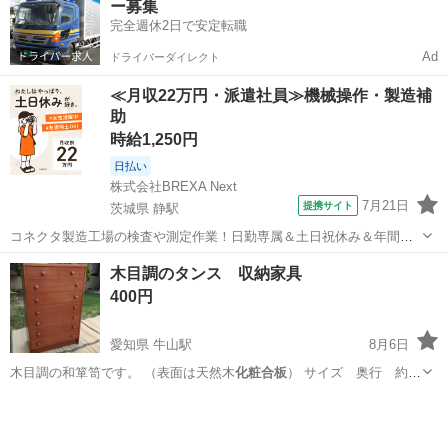
ー募集
完全週休2日で安定転職
Ad
ドライバーダイレクト
≪月収22万円・派遣社員≫機械操作・製造補
助
時給1,250円
日払い
株式会社BREXA Next
7月21日
提携サイト
茨城県 静駅
コネクタ製造工場の検査や測定作業！日勤専属＆土日祝休み＆年間休
日128日★クリーンルーム内作業★マイカー通勤OK＆無料駐車場あり
茨城
常陸大宮市
静駅
その他
木目調のタンス 収納家具
★就業先食堂利用可！日払い制度あり！《茨城県常陸大宮市》 人気の
400円
工場のお仕事 ◇コネクタ製造工...
愛知県 牛山駅
8月6日
木目調の和箪笥です。 （表面は天然木
化粧合板
） サイズ 奥行 約
41cm …
愛知
小牧市
牛山駅
収納家具