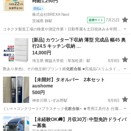
時給1,250円
日払い
株式会社BREXA Next
7月21日
提携サイト
茨城県 静駅
コネクタ製造工場の検査や測定作業！日勤専属＆土日祝休み＆年間休
日128日★クリーンルーム内作業★マイカー通勤OK＆無料駐車場あり
茨城
常陸大宮市
静駅
その他
[新品] カウンター下収納 薄型 完成品 幅45 奥
★就業先食堂利用可！日払い制度あり！《茨城県常陸大宮市》 人気の
行24.5 キッチン収納 …
工場のお仕事 ◇コネクタ製造工...
14,000円
埼玉県 獨協大学前〈草加松原〉駅
8月8日
艶あり単色)、その他主材/プリント紙
化粧合板
■完成品/スリムタイプ
■つっぱり…
埼玉
草加市
獨協大学前〈草加松原〉駅
収納家具
【未開封】タオルバー 2本セット
aushome
500円
神奈川県 いずみ野駅
8月8日
くい× ×コンクリート×プラスチック
化粧合板
× ★専用工具付き 付属の
工具でピ…
神奈川
横浜市
いずみ野駅
家庭用品
【未経験OK🚚】月収30万↑中型免許ドライバ
ー募集