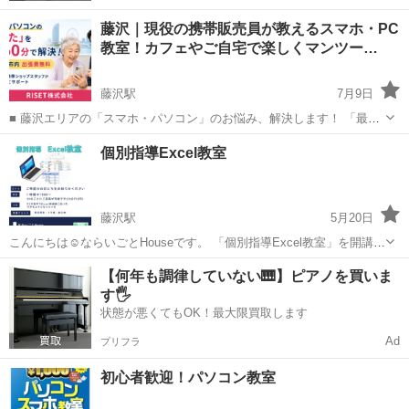
藤沢｜現役の携帯販売員が教えるスマホ・PC
教室！カフェやご自宅で楽しくマンツー…
藤沢駅
7月9日
■ 藤沢エリアの「スマホ・パソコン」のお悩み、解決します！ 「最新
のスマホを買ったけど、機能が多すぎて使いこなせない」 「LINEを使
神奈川
藤沢市
藤沢駅
パソコン
マンツーマン
個別指導Excel教室
いこなして、家族や友人と楽しくやり取りしたい」 「ネットショッピ
ングやキャッシュレス...
藤沢駅
5月20日
こんにちは☺ならいごとHouseです。 「個別指導Excel教室」を開講し
ます👏👏 今回の講座は「Excelで家計簿を作ってみよう!!」です。 接
神奈川
藤沢市
藤沢駅
エクセル
家計簿
【何年も調律していない🎹】ピアノを買いま
客業やPCをほとんど使わないご職業の方や学生さん、これから就職
す🖐️
す...
状態が悪くてもOK！最大限買取します
Ad
プリフラ
初心者歓迎！パソコン教室