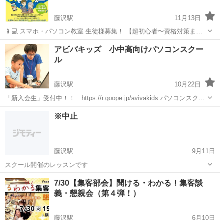
藤沢駅
11月13日
📱💻 スマホ・パソコン教室 生徒様募集！ 【超初心者〜資格対策まで
幅広く対応】 「今さら聞けない…」を「使いこなせる！」に変えませ
神奈川
藤沢市
藤沢駅
パソコン
初心者
アビバキッズ 小中高向けパソコンスクー
んか？✨ パソコンの電源の入れ方から、最新のスマホ活用術、 お仕事
ル
に役立つ専門スキ...
藤沢駅
10月22日
「新入会生」受付中！！ https://r.goope.jp/avivakids パソコンスクー
ルアビバの小中高向けスクールです。対象は小学生～タイピングの基
神奈川
藤沢市
藤沢駅
Windows総合
漢検
※中止
礎から、ロボット、プログラミング P検、漢検 HTML ジュニア...
藤沢駅
9月11日
スクール開催のレッスンです
神奈川
藤沢市
藤沢駅
Webデザイナー
レッスン
7/30【集客部会】聞ける・わかる！集客談
義・懇親会（第４弾！）
藤沢駅
6月10日