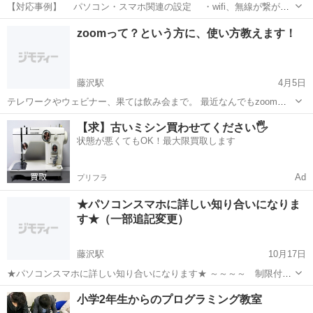
【対応事例】 パソコン・スマホ関連の設定 ・wifi、無線が繋がら
ない ・パソコン・スマホのセットアップ及び初期設定 ・アプリケ
神奈川
藤沢市
藤沢駅
パソコン
オンライン
zoomって？という方に、使い方教えます！
ーションのインストール ・セキュリティー設定 ・モデム、無線ル
ータの設定...
藤沢駅
4月5日
テレワークやウェビナー、果ては飲み会まで。 最近なんでもzoomっ
て聞きますよね。 けど使い方がわからない、そんな方も多いのでは？
神奈川
藤沢市
藤沢駅
その他
zoom
【求】古いミシン買わせてください🖐️
実は乗り遅れてしまった気がしているアナタに、マンツーマンでzoom
状態が悪くてもOK！最大限買取します
の使い方教えます。 L...
Ad
プリフラ
★パソコンスマホに詳しい知り合いになりま
す★（一部追記変更）
藤沢駅
10月17日
★パソコンスマホに詳しい知り合いになります★ ～～～～ 制限付き
募集に変更します ～～～～～～ 募集が込み合っており、６５歳以上
神奈川
藤沢市
藤沢駅
Windows総合
小学2年生からのプログラミング教室
の方限定とさせていただきます。 よろしくお願いいたします。 ～～～