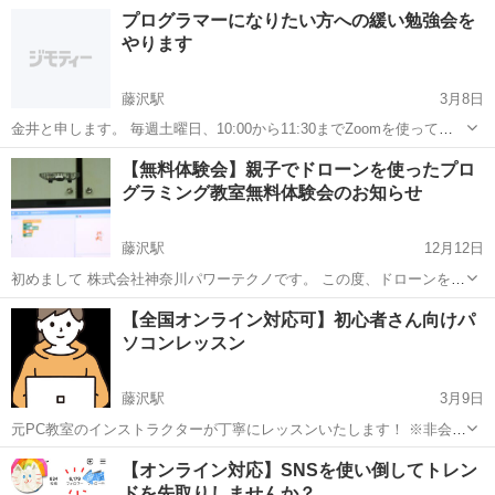
うお話しはかなり有名な話です。 ビジネスをする上で顧客名簿、見込
神奈川
横浜市
藤沢駅
パソコン
センター
プログラマーになりたい方への緩い勉強会を
み客名簿はなくてはならないものですが、あなたは持っていますか？
やります
今回は「見込み客名簿」の作成方...
藤沢駅
3月8日
金井と申します。 毎週土曜日、10:00から11:30までZoomを使って勉
強会を行なっております。 元々は各々が興味のある分野を学習する自
神奈川
藤沢市
藤沢駅
プログラミング
興味
【無料体験会】親子でドローンを使ったプロ
由な時間としてやっておりましたが、 それに加えて、これからエンジ
グラミング教室無料体験会のお知らせ
ニアを目指...
藤沢駅
12月12日
初めまして 株式会社神奈川パワーテクノです。 この度、ドローンを使
用したプログラミング教室の開設にあたり、近隣にお住いの小学生３
神奈川
藤沢市
藤沢駅
プログラミング
ドローン
【全国オンライン対応可】初心者さん向けパ
年生～６年生を対象に体験会を開催します。 開催日時 2023年１月7
ソコンレッスン
日・8日・9日（9：3...
藤沢駅
3月9日
元PC教室のインストラクターが丁寧にレッスンいたします！ ※非会員
ユーザー様からのお問い合わせが多く、アカウント登録をされないと
神奈川
藤沢市
藤沢駅
パソコン
プロフィール
【オンライン対応】SNSを使い倒してトレン
メッセージのやり取りに時差が生じる現象が多くなっておりますの
ドを先取りしませんか？