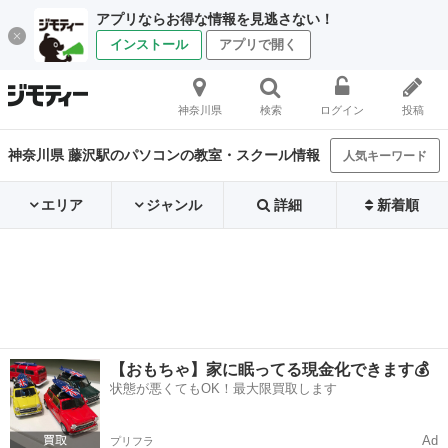
アプリならお得な情報を見逃さない！
インストール
アプリで開く
神奈川県
検索
ログイン
投稿
神奈川県 藤沢駅のパソコンの教室・スクール情報
人気キーワード
エリア
ジャンル
詳細
新着順
【おもちゃ】家に眠ってる現金化できます💰
状態が悪くてもOK！最大限買取します
Ad
プリフラ