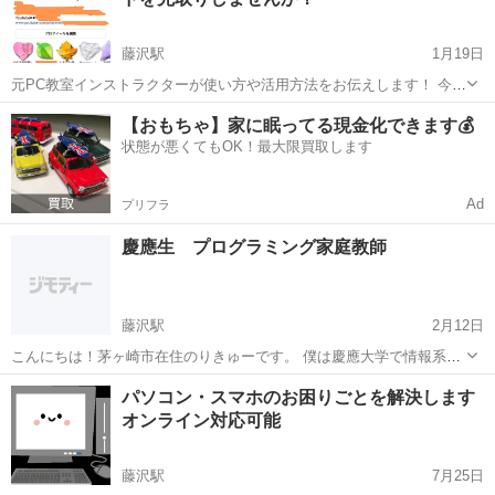
で、できるだけアカウントを登録され...
藤沢駅
1月19日
元PC教室インストラクターが使い方や活用方法をお伝えします！ 今や
就活にも使われるようになったSNSは お店のPRや自己表現には欠か
神奈川
藤沢市
藤沢駅
パソコン
SNS
【おもちゃ】家に眠ってる現金化できます💰
せないツールとなり、複数のSNSで連動させればより多くの方に見て
状態が悪くてもOK！最大限買取します
いただく機会が増えます。 ...
Ad
プリフラ
慶應生 プログラミング家庭教師
藤沢駅
2月12日
こんにちは！茅ヶ崎市在住のりきゅーです。 僕は慶應大学で情報系を
専攻しており、学生エンジニアとして企業での開発経験もあります。
神奈川
藤沢市
藤沢駅
プログラミング
オンライン
パソコン・スマホのお困りごとを解決します
この度プログラミングが必須化された事を受けて何かお役に立てない
オンライン対応可能
かと思い家庭教師をすること...
藤沢駅
7月25日