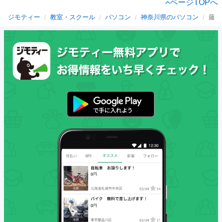
ページTOPへ
ジモティー
教室・スクール
パソコン
神奈川県のパソコン
藤沢