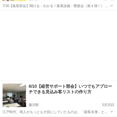
7/30【集客部会】聞ける・わかる！集客談義・懇親会（第４弾！） 〜
集客について、わいわい話せる懇親会〜 ▼参加できる人 🙋‍♀️自会場の
神奈川
横浜市
藤沢駅
パソコン
集客
方 🙋‍♀️自会場の方がお連れするゲスト様 「聞ける・わかる...
6/10【経営サポート部会】いつでもアプロー
チできる見込み客リストの作り方
藤沢駅
5月25日
江戸時代、商人がもっとも大切にしていたものは、「顧客名簿」とい