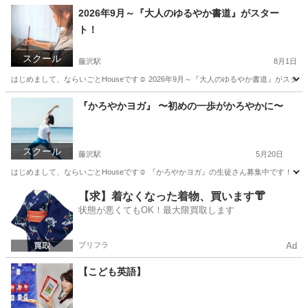
2026年9月～『大人のゆるやか書道』がスター
ト！
スクール
藤沢駅
8月1日
はじめまして、ならいごとHouseです☺ 2026年9月～『大人のゆるやか書道』がスター
神奈川
藤沢市
藤沢駅
日本文化
毛筆
『かろやかヨガ』 〜初めの一歩がかろやかに〜
スクール
藤沢駅
5月20日
はじめまして、ならいごとHouseです☺ 『かろやかヨガ』の生徒さん募集中です！ ↓ 『か
神奈川
藤沢市
藤沢駅
ヨガ
股関節
【求】着なくなった着物、買います👘
状態が悪くてもOK！最大限買取します
プリフラ
Ad
【こども英語】