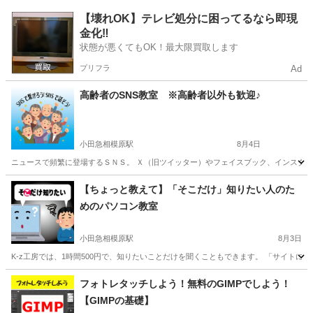
神奈川
横浜市
アクセス
【壊れOK】テレビ処分に困ってるなら即現
金化‼️
状態が悪くてもOK！最大限買取します
プリフラ
Ad
高齢者のSNS教室 ※高齢者以外も歓迎♪
小田急相模原駅
8月4日
ニュースで頻繁に登場するＳＮＳ。 Ｘ（旧ツイッター）やフェイスブック、インスタグラ
神奈川
相模原市
小田急相模原駅
その他
SNS
【ちょっと教えて】「そこだけ」知りたい人のた
めのパソコン教室
小田急相模原駅
8月3日
K-z工房では、1時間500円で、知りたいことだけを聞くこともできます。 「サイトに登
神奈川
相模原市
小田急相模原駅
Windows総合
工房
フォトレタッチしよう！無料のGIMPでしよう！
【GIMPの基礎】