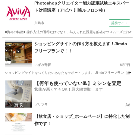
神奈川
横浜市
いずみ野駅
パソコン
Photoshopクリエイター能力認定試験エキスパー
ト対策講座（アビバ 川崎ルフロン校）
川崎市
提携サイト
■資格の特徴■ 操作方法の習得だけでなく、与えられた課題を的確かつスムーズに行う力が試
神奈川
川崎市
Photoshop
ショッピングサイトの作り方を教えます！Jimdo
フリープランで！！
いずみ野駅
8月7日
ショッピングサイトをつくりたいあなたをサポートします。 Jimdoフリープラン（無償
神奈川
横浜市
いずみ野駅
パソコン
Wix
【何年も使っていない🧵】ミシンを査定
状態が悪くてもOK！最大限買取します
プリフラ
Ad
【飲食店・ショップ_ホームページ】に特化した制
作です！