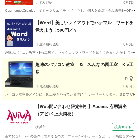
いずみ野駅
8月7日
GuymoquetCreative（ギモケクリエイティブ）です。 個人飲食店・食品販売SH
神奈川
横浜市
いずみ野駅
パソコン
ロゴデザイン
【Word】美しいレイアウトでハナマル！ワードを
覚えよう！500円／h
小田急相模原駅
8月6日
趣味のパソコン教室・K-z工房で、マイクロソフトワードを覚えてみませんか？ ワード（
神奈川
相模原市
小田急相模原駅
ワード
チラシ
趣味のパソコン教室 ＆ みんなの図工室 K-z工
房
小田急相模原駅
8月5日
パソコン教室をメインに、図工室もやっています(^_^) レーザーカッター、３Ｄプリン
神奈川
相模原市
小田急相模原駅
その他
図工
【Web問い合わせ限定割引】Access 応用講座
（アビバ 上大岡校）
横浜市
提携サイト
基本的なAccessの操作はできるものの、フォームやレポートなど、より高度なデータ