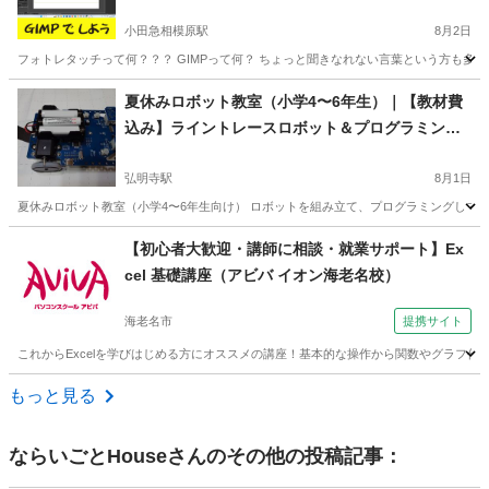
小田急相模原駅
8月2日
フォトレタッチって何？？？ GIMPって何？ ちょっと聞きなれない言葉という方も多
神奈川
相模原市
小田急相模原駅
Webデザイナー
GIMP
夏休みロボット教室（小学4〜6年生）｜【教材費
込み】ライントレースロボット＆プログラミング
教室
弘明寺駅
8月1日
夏休みロボット教室（小学4〜6年生向け） ロボットを組み立て、プログラミングして、実際に走らせる
神奈川
横浜市
弘明寺駅
プログラミング
夏休み
【初心者大歓迎・講師に相談・就業サポート】Ex
cel 基礎講座（アビバ イオン海老名校）
海老名市
提携サイト
これからExcelを学びはじめる方にオススメの講座！基本的な操作から関数やグラフ作成
神奈川
海老名市
エクセル
もっと見る
ならいごとHouse
さんのその他の投稿記事：