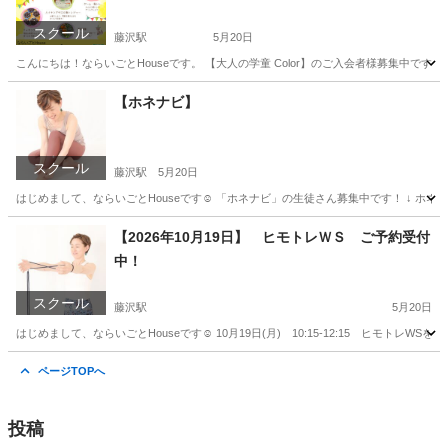
スクール
藤沢駅
5月20日
こんにちは！ならいごとHouseです。 【大人の学童 Color】のご入会者様募集中です
神奈川
藤沢市
藤沢駅
その他
大人
【ホネナビ】
スクール
藤沢駅
5月20日
はじめまして、ならいごとHouseです☺ 「ホネナビ」の生徒さん募集中です！ ↓ ホネナ
神奈川
藤沢市
藤沢駅
ヨガ
単発
【2026年10月19日】 ヒモトレＷＳ ご予約受付
中！
スクール
藤沢駅
5月20日
はじめまして、ならいごとHouseです☺ 10月19日(月) 10:15-12:15 ヒモトレW
神奈川
藤沢市
藤沢駅
ヨガ
単発
ページTOPへ
投稿