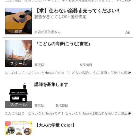
こんにちは！ならいごとHouseです。 早くも夏休み企画のお知らせです。 8/8(土)夏休
神奈川
藤沢市
藤沢駅
書道
夏休み
【求】使わない楽器🎸売ってください‼️
状態が悪くてもOK✨無料査定
楽器の買取屋さん
Ad
『こどもの高夢(こうむ)書道』
スクール
藤沢駅
5月20日
はじめまして、ならいごとHouseです☺ 『こどもの高夢(こうむ)書道』生徒さん募集中で
神奈川
藤沢市
藤沢駅
書道
単発
講師を募集します
スクール
藤沢駅
5月20日
こんにちは☺ ならいごとHouseです！ ならいごとHouseは複合型ならいごと施設🏠
神奈川
藤沢市
藤沢駅
その他
ならいごと
【大人の学童 Color】