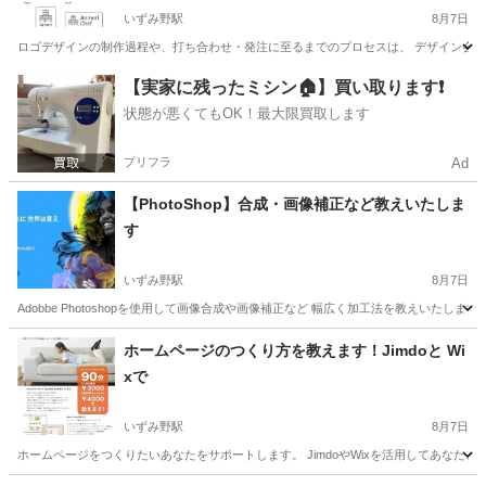
いずみ野駅
8月7日
ロゴデザインの制作過程や、打ち合わせ・発注に至るまでのプロセスは、 デザイン会社
神奈川
横浜市
いずみ野駅
Illustrator
ロゴデザイン
【実家に残ったミシン🏠】買い取ります❗️
状態が悪くてもOK！最大限買取します
プリフラ
Ad
【PhotoShop】合成・画像補正など教えいたしま
す
いずみ野駅
8月7日
Adobbe Photoshopを使用して画像合成や画像補正など 幅広く加工法を教えいた
神奈川
横浜市
いずみ野駅
パソコン
Adobe
ホームページのつくり方を教えます！Jimdoと Wi
xで
いずみ野駅
8月7日
ホームページをつくりたいあなたをサポートします。 JimdoやWixを活用してあなたご