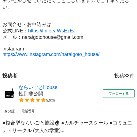
ャンセルさせていただくこどございますのでご了承くださ
い。

お問合せ・お申込みは

公式LINE：
https://lin.ee/rWsEzEJ
メール：naraigotohouse@gmail.com

https://www.instagram.com/naraigoto_house/
投稿者
投稿
32
件
ならいごとHouse
性別非公開
フォローする
5.0
(
3
)
身分証
電話番号
●複合型ならいごと施設🏠 ●カルチャースクール ●コミュニ
ティサークル (大人の学童)...