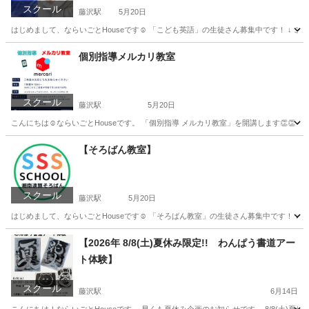
スクール
藤沢駅
5月20日
はじめまして、ならいごとHouseです☺ 「こども英語」の生徒さん募集中です！ ↓ こども英語 HE
神奈川
藤沢市
藤沢駅
英会話
小学生
個別指導メルカリ教室
スクール
藤沢駅
5月20日
こんにちは☺ならいごとHouseです。 「個別指導 メルカリ教室」を開講します👏👏 
神奈川
藤沢市
藤沢駅
その他
【そろばん教室】
スクール
藤沢駅
5月20日
はじめまして、ならいごとHouseです☺ 「そろばん教室」の生徒さん募集中です！ ↓ 【講
神奈川
藤沢市
藤沢駅
その他
そろばん
【2026年 8/8(土)夏休み限定!! わんぱう書道アー
ト体験】
スクール
藤沢駅
6月14日