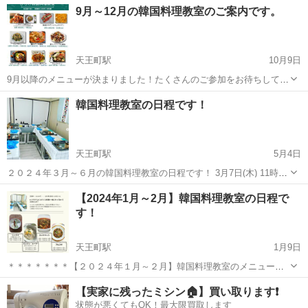
神奈川
横浜市
天王町駅
韓国料理
9月～12月の韓国料理教室のご案内です。
す。 たらこがプチプチ✨、 とても温まる鍋料理です。 3月1日土曜
日 11時から...
天王町駅
10月9日
9月以降のメニューが決まりました！たくさんのご参加をお待ちしてお
ります。 9月5日(木) 11時～ イカのピリ辛酢和えとししとうとしらす炒
神奈川
横浜市
天王町駅
韓国料理
キムチ
韓国料理教室の日程です！
め 오징어초무침과 꽈리고추멸치볶음 9月7日(土) 11時～ イカのピリ...
天王町駅
5月4日
２０２４年３月～６月の韓国料理教室の日程です！ 3月7日(木) 11時～
春川タッカルビ 3月16日(土) 11時～ 春川タッカルビ 3月23日(土) 11時
神奈川
横浜市
天王町駅
韓国料理
キムチ
【2024年1月～2月】韓国料理教室の日程で
～ キムチチヂミとニラチヂミ 3月28日(木) 11時...
す！
天王町駅
1月9日
＊＊＊＊＊＊＊【２０２４年１月～２月】韓国料理教室のメニュー及
び日程 ＊＊＊＊＊＊＊ ● 1月25日(木) 11時～ トンチミ(大根の水キ
神奈川
横浜市
天王町駅
韓国料理
餃子
【実家に残ったミシン🏠】買い取ります❗️
ムチ) ● 1月27日土) 11時～ トンチミ(大根の水キムチ) ● 2月1...
状態が悪くてもOK！最大限買取します