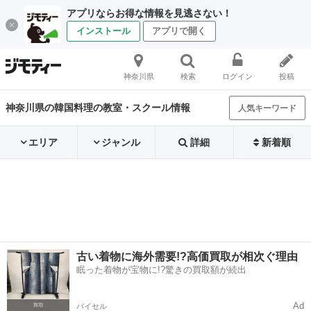
アプリならお得な情報を見逃さない！
インストール
アプリで開く
神奈川県
検索
ログイン
投稿
神奈川県の韓国料理の教室・スクール情報
人気キーワード
エリア
ジャンル
詳細
新着順
古い着物に海外需要!?高価買取が相次ぐ理由
眠った着物が宝物に!?驚きの買取額が続出
Ad
バイセル