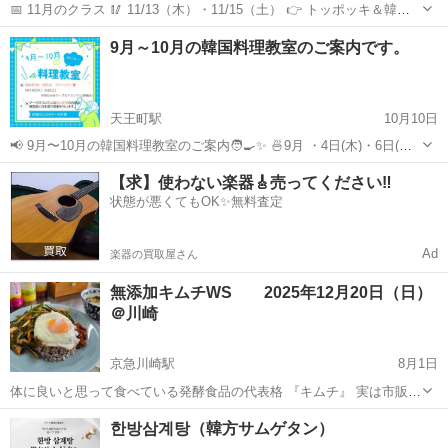
📅 11月のクラス 🥢 11/13（木）・11/15（土） 👉 トッポッキ＆韓国
おでん 🕒 11/13（木） 11:00～ 🕒 11/15（土） 14:00～ 🥢
神奈川
横浜市
天王町駅
韓国料理
保土ヶ谷
9月～10月の韓国料理教室のご案内です。
11/27（木）・11/29（土） 👉 チャ...
天王町駅
10月10日
📢 9月〜10月の韓国料理教室のご案内🧑‍🍳✨ 🍜9月 ・4日(木)・6日(土)
ジャージャー麺 : 짜장면 ・18日(木)・20日(土) 牛肉わかめスープ＆ケ
神奈川
横浜市
天王町駅
韓国料理
初心者
【求】使わない楽器🎸売ってください‼️
ランマリ（卵焼き）: 소고기미역국과 계란말이 ...
状態が悪くてもOK✨無料査定
Ad
楽器の買取屋さん
無添加キムチWS 2025年12月20日（日）
＠川崎
京急川崎駅
8月1日
体に良いと思って食べている発酵食品の代表格 『キムチ』 実は市販の
キムチは・保存料・着色料などの添加物がいーっぱい！ 体に良いと思
神奈川
川崎市
京急川崎駅
韓国料理
キムチ
한방삼계탕（韓方サムゲタン）
って食べているいたキムチで便秘が解消された🤩 と言う方はもしかし