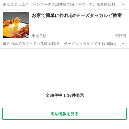
追浜コミュニティセンター内の調理室で隔月開催している多国籍料理
研究会です🍽 世界各国の美味しい家庭料理を中心に料理教室を開催 🙏
神奈川
横須賀市
追浜駅
韓国料理
お家で簡単に作れる#チーズタッカルビ教室
お気に入り登録&フォローお願いします✨ 当会では習得したレシピ
を、手軽にご自宅でも作って頂...
東逗子駅
9月6日
最近日本で流行っている韓国料理！ チーズタッカルビですね 鶏肉と野
菜を辛く炒めた料理。江原道の春川（춘천）の名物料理として知られ
神奈川
逗子市
東逗子駅
韓国料理
酵素
ている。テーブルを覆うほどの丸い鉄板の上で炒め、食べ終わった後
にはうどんやご飯を炒めて食べる...
全36件中 1-36件表示
周辺情報を見る