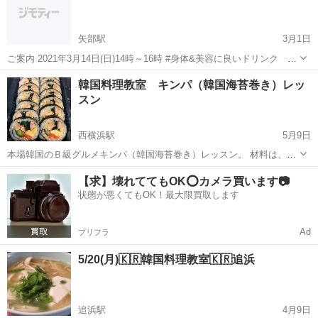
5,000円 (材料...
矢部駅
3月1日
ご案内 2021年3月14日(日)14時～16時 #身体&美容に良いドリンク を
一緒に 作ってみませんか？ 自分で作る🍹 【ミネラル醗酵ドリンク
神奈川
相模原市
矢部駅
韓国料理
ドリンク
韓国料理教室 キンパ（韓国海苔巻き）レッ
教...
スン
西横浜駅
5月9日
本場韓国のＢ級グルメキンパ（韓国海苔巻き）レッスン。 材料は、近
所のスーパーで揃う材料を使い韓国海苔巻きに。 開催日 6月19日
神奈川
横浜市
西横浜駅
韓国料理
【求】壊れててもOK⭕️カメラ買います📷
水曜日 11時から 3時間程度 持参する物 エプロン レッスン料
状態が悪くてもOK！最大限買取します
5,000円 キン...
Ad
プリフラ
5/20(月)🇰🇷韓国料理教室🇰🇷追浜
追浜駅
4月9日