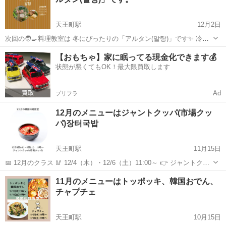
天王町駅
12月2日
次回の🧑‍🍳料理教室は 冬にぴったりの「アルタン(알탕)」です✨ 冷え
た体をポカポカ温めてくれる、 旨みたっぷりのたらこ鍋。 野菜・豆
神奈川
横浜市
天王町駅
韓国料理
興味
【おもちゃ】家に眠ってる現金化できます💰
腐・たらこがやさしくしみて、 寒い季節に本当におすすめの一品です
状態が悪くてもOK！最大限買取します
❄️🍲 ...
Ad
プリフラ
12月のメニューはジャントクッパ(市場クッ
パ)장터국밥
天王町駅
11月15日
📅 12月のクラス 🥢 12/4（木）・12/6（土）11:00～ 👉 ジャントクッ
パ(市場クッパ）장터국밥 💰 受講料：5,500円（材料費別） 🏠 場所：
神奈川
横浜市
天王町駅
韓国料理
保土ヶ谷
11月のメニューはトッポッキ、韓国おでん、
ひらけ韓国料理教室（天王町・保土ヶ谷） ⏰ 所要時間...
チャプチェ
天王町駅
10月15日