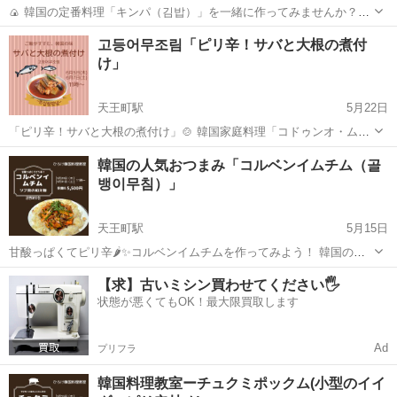
🍙 韓国の定番料理「キンパ（김밥）」を一緒に作ってみませんか？初
心者の方も大歓迎です！ 🗓 開催日： 6月19日（木）11:00～ 6月21日
神奈川
横浜市
天王町駅
韓国料理
キンパ
고등어무조림「ピリ辛！サバと大根の煮付
（土）11:00～ 💰 受講料：5,500円（材料費別途） ...
け」
天王町駅
5月22日
「ピリ辛！サバと大根の煮付け」🍲 韓国家庭料理「コドゥンオ・ムジ
ョリム（サバと大根の煮付け）」を一緒に作りませんか？ 📅 日程：6
神奈川
横浜市
天王町駅
韓国料理
韓国の人気おつまみ「コルベンイムチム（골
月5日（木）・7日（土） 🕚 時間：各日11:00〜 💴 受講料：5,500円...
뱅이무침）」
天王町駅
5月15日
甘酸っぱくてピリ辛🌶️✨コルベンイムチムを作ってみよう！ 韓国の人
気おつまみ「コルベンイムチム（골뱅이무침）」を手作りしません
神奈川
横浜市
天王町駅
韓国料理
おつまみ
【求】古いミシン買わせてください🖐️
か？ コリコリ食感の貝🐚とシャキシャキ野菜🥒、特製ヤンニョムが絶
状態が悪くてもOK！最大限買取します
妙に絡み合う一品です。 お酒...
Ad
プリフラ
韓国料理教室ーチュクミポックム(小型のイイ