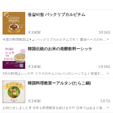
등갈비찜 バックリブカルビチム
天王町駅
3月16日
今度の料理教室は👩‍🍳 バックリブカルビチムです！ 醬油ベースのやさ
しい味ですが、ご飯のおかずとしても、一品料理としてもとてもおい
神奈川
横浜市
天王町駅
韓国料理
韓国伝統のお米の発酵飲料ーシッケ
しい料理です。 4月3日木曜日 11時から 4月5日土曜日 11時から 受
講料5,500円...
天王町駅
2月19日
3月の料理はシッケ💛 ドラマのチムジルバンのシーンでよく登場する
ジュースです。 シッケは「ヨッキルム」という麦芽粉を発酵させて作
神奈川
横浜市
天王町駅
韓国料理
韓国料理教室ーアルタン(たらこ鍋)
る体に優しい飲み物です。 ぜひ体験してみましょう。 3月13日木曜
日 11時から...
天王町駅
2月7日
お待たせしました❣ 今年も料理教室を続けます💛 日本ではあまり食べ
られないメニューですが、私の大好きなたらこを使ったピリ辛鍋で