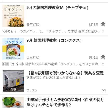
9月の韓国料理教室🥢（チャプチェ）
天王町駅
8月6日
9月のもう一つのメニューは、 「チャプチェ」です😊 春雨に野菜やお
肉の旨みがたっぷり絡んだ、韓国で長く親しまれている家庭料理。 ご
神奈川
横浜市
天王町駅
韓国料理
Instagram
9月 韓国料理教室（コングクス）
家庭でも作りやすく、おもてなし料理としても人気の一品です✨ ひら
け韓国料理...
天王町駅
8月1日
🇰🇷 9月 韓国料理教室 韓国の夏の定番「コングクス」を作ります😊 ✨
コングクスレッスン限定 韓国語ミニレッスン付き！ 💰 受講料：5,500
神奈川
横浜市
天王町駅
韓国料理
レッスン
【箱や説明書が見つからない🤖】玩具を査定
円＋材料費 （材料費はレッスン日1週間前にお知らせします） ...
状態が悪くてもOK！最大限買取します
Ad
プリフラ
由季家手作りキムチ教室第13回《白菜の切り
漬けキムチとゆで豚作り》