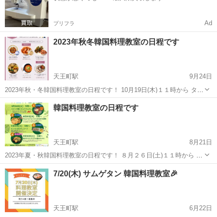
Ad
プリフラ
2023年秋冬韓国料理教室の日程です
天王町駅
9月24日
2023年秋・冬韓国料理教室の日程です！ 10月19日(木)１１時から タッ
カルビと大根の甘酢漬け 💝10月28日(土)１１時から トッポッキと韓国
神奈川
横浜市
天王町駅
韓国料理
キムチ
韓国料理教室の日程です
おでん 11月2日(木)１１時から...
天王町駅
8月21日
2023年夏・秋韓国料理教室の日程です！ ８月２６日(土)１１時から ビ
ビン冷麺ときゅうりムチム(和え物) 夏にぴったりのピリ辛ビビン冷麺
神奈川
横浜市
天王町駅
韓国料理
キンパ
7/20(木) サムゲタン 韓国料理教室🎉
と相性抜群のきゅうりムチム(和え物)です。 ８月３１日(木) １１時か
ら ...
天王町駅
6月22日