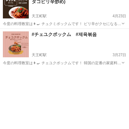
ダコピリ辛炒め)
天王町駅
4月23日
今度の料理教室は👩‍🍳 チュクミポックムです！ ピリ辛がクセになる！
韓国語も韓国の味も一緒に楽しめる「ひらけ韓国料理教室」で、楽し
神奈川
横浜市
天王町駅
韓国料理
おつまみ
#チェユクポックム #제육볶음
い時間を過ごしましょう(^^♪ 初めての方も大歓迎！ お気軽にご参加
ください。 ...
天王町駅
3月27日
今度の料理教室は👩‍🍳 チェユクポックムです！ 韓国の定番の家庭料理
ですが、パンチャン(おかず)としても、おつまみとしても大活躍間違い
神奈川
横浜市
天王町駅
韓国料理
おつまみ
なし！の一品料理です。 豚肉を甘辛ヤンニョムで炒めた料理です。 4
月17日木曜...