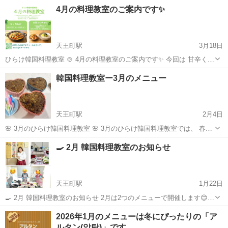
浜で韓国料理教室を開催しています😊 5月は、みんなで楽しめる韓国
神奈川
横浜市
天王町駅
韓国料理
キムチ
4月の料理教室のご案内です✨
ごはんをテーマに、 ポッサムと韓国おかず（オイキムチ・にらキム
チ）を作ります。 ポッサムは...
天王町駅
3月18日
ひらけ韓国料理教室 🍲 4月の料理教室のご案内です✨ 今回は 甘辛くて
人気のタッカルビと、 さっぱりとした白菜コッチョリ(浅漬けキムチ)
神奈川
横浜市
天王町駅
韓国料理
キムチ
韓国料理教室ー3月のメニュー
＋やさしい味わいのジャンチククス(韓国そうめん)をご紹介します😊
...
天王町駅
2月4日
🌸 3月のひらけ韓国料理教室 🌸 3月のひらけ韓国料理教室では、 春の
始まりに寄り添う、 健康にやさしい韓国家庭料理をご紹介します 🌱
神奈川
横浜市
天王町駅
韓国料理
キムチ
🍳 2月 韓国料理教室のお知らせ
🍚 〈第1弾｜3月5日(木)・7日(土)〉 薬膳おこわ（ヤクシク）＆ ...
天王町駅
1月22日
🍳 2月 韓国料理教室のお知らせ 2月は2つのメニューで開催します😊
🗓 2/5(木)・2/7(土) ▶ スンドゥブチゲ 🗓 2/26(木)・2/28(土) ▶ プデチ
神奈川
横浜市
天王町駅
韓国料理
保土ヶ谷
2026年1月のメニューは冬にぴったりの「ア
ゲ ⏰ 時間：11時~ 👛 参加費：5...
ルタン(알탕)」です。