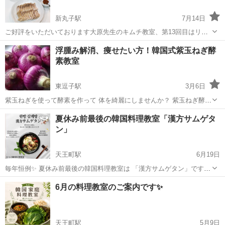
新丸子駅
7月14日
ご好評をいただいております大原先生のキムチ教室、第13回目はリク
エストの多いお料理もご紹介します。 この機会に本場のお味を皆さま
神奈川
川崎市
新丸子駅
韓国料理
キムチ
浮腫み解消、痩せたい方！韓国式紫玉ねぎ酵
の食卓に… 第13回 「白菜の切り漬けキムチとゆで豚作り」 塩...
素教室
東逗子駅
3月6日
紫玉ねぎを使って酵素を作って 体を綺麗にしませんか？ 紫玉ねぎ酵素
教室を開催します。 紫玉ねぎ酵素だけではなく玉ねぎを使った色んな
神奈川
逗子市
東逗子駅
韓国料理
酵素
夏休み前最後の韓国料理教室「漢方サムゲタ
健康メニューも紹介します ●玉ねぎ水作り方。 ●玉ねぎ料理 ●玉ねぎ
ン」
酵素作り 痩せます...
天王町駅
6月19日
毎年恒例✨ 夏休み前最後の韓国料理教室は 「漢方サムゲタン」です🐓
韓国では夏バテ予防の料理として親しまれているサムゲタン。 ひらけ
神奈川
横浜市
天王町駅
韓国料理
夏休み
6月の料理教室のご案内です✨
韓国料理教室では、 丸鶏を使った本格的な漢方サムゲタンを作ります
🥣 食事の時間は、私...
天王町駅
5月9日