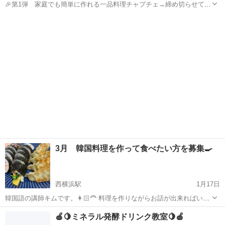
🎉第1弾 家庭でも簡単に作れる一品料理チャプチェ→締め切らせてい
ただきました😄 🎉第2弾 夏に食べるスタミナ料理のサムゲタン(7月
神奈川
横浜市
天王町駅
韓国料理
20日(木)11時～) →残り4席 約2時間くらいで料理を作って一緒に食べ
ます🍴 授業料...
3月 韓国料理を作って食べたい方を募集🍳
西横浜駅
1月17日
韓国語の講師キムです。👩🏻‍🦰 料理を作りながらお話が出来ればいい
なと思いますので軽い気持ちで韓国の料理を作ってみたい方は申込を
神奈川
横浜市
西横浜駅
韓国料理
🍎🍋ミネラル発酵ドリンク教室🍋🍎
してください。 ニラチヂミは90分 3,000円 キムパッは120分