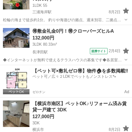
1LDK 55
三浦海岸駅
8月2日
松輪の海まで徒歩約1分。 釣りや海遊びの拠点、週末別荘、二拠点生
活にもおすすめの一戸建てです。 2026年7月に一部内装リフォーム済
神奈川
三浦市
三浦海岸駅
一戸建て
徒歩
🉐敷金礼金0円！🉐クローバーズヒルA
み、古い梁や木部の趣を残しながら、青い建具をアクセントにした和
132,000円
モダンな室内です。 ...
3LDK 80.33m²
2月4日
提携サイト
長津田駅
◆インターネットが無料で使えるテラスハウスの募集です◆各居室に
収納付き、振り分けタイプの間取りです◆
神奈川
横浜市
長津田駅
一戸建て
【ペット可×敷礼ゼロ🉐】物件🏠を多数掲載‼️
ペット可／広々２LDKでペットもノンストレス🐾
Ad
ゼロチン
【横浜市南区】ペットOK♪リフォーム済み賃
貸一戸建て 3DK
127,000円
3DK
横浜市
8月2日