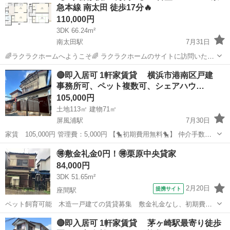
急本線 南太田 徒歩17分🔥
110,000円
3DK 66.24m²
南太田駅
7月31日
🌈ラクラクホームへようこそ🌈 ラクラクホームのサイトに訪問いただ
きありがとうございます🙇 当社では、業界最安値でご入居できる不動
神奈川
横浜市
南太田駅
一戸建て
物件
🔴即入居可 1軒家賃貸 横浜市港南区戸建
産屋を目指し 活動しております。 ✨弊社の特徴✨ ◼︎...
事務所可、ペット複数可、シェアハウ…
105,000円
土地113㎡ 建物71㎡
屏風浦駅
7月30日
家賃 105,000円 管理費：5,000円 【🐤初期費用無料🐤】 仲介手数
料 ：0円 敷金 ：0円 礼金 ：0円 －－－－－－
神奈川
横浜市
屏風浦駅
一戸建て
初期
🉐敷金礼金0円！🉐栗原中央貸家
－－－－－－－－ 計 ：0円 なんと！！初期...
84,000円
3DK 51.65m²
2月20日
提携サイト
座間駅
ペット飼育可能 木造一戸建ての賃貸募集 敷金礼金なし、初期費用
を抑えたい方にオススメ
神奈川
座間市
座間駅
一戸建て
🔴即入居可 1軒家賃貸 茅ヶ崎駅最寄り徒歩