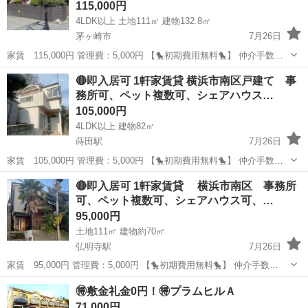
115,000円
4LDK以上 土地111㎡ 建物132.8㎡
茅ヶ崎市
7月26日
家賃 115,000円 管理費：5,000円 【🐤初期費用無料🐤】 仲介手数
料 ：0円 敷金 ：0円 礼金 ：0円 －－－－－－
神奈川
茅ヶ崎市
一戸建て
初期
🔴即入居可 1軒家賃貸 横浜市南区戸建て 事
－－－－－－－－ 計 ：0円 なんと！！初期...
務所可、ペット複数可、シェアハウス…
105,000円
4LDK以上 建物82㎡
蒔田駅
7月26日
家賃 105,000円 管理費：5,000円 【🐤初期費用無料🐤】 仲介手数
料 ：0円 敷金 ：0円 礼金 ：0円 －－－－－－
神奈川
横浜市
蒔田駅
一戸建て
初期
🔴即入居可 1軒家賃貸 横浜市南区 事務所
－－－－－－－－ 計 ：0円 なんと！！初期...
可、ペット複数可、シェアハウス可、…
95,000円
土地111㎡ 建物約70㎡
弘明寺駅
7月26日
家賃 95,000円 管理費：5,000円 【🐤初期費用無料🐤】 仲介手数
料 ：0円 敷金 ：0円 礼金 ：0円 －－－－－－
神奈川
横浜市
弘明寺駅
一戸建て
初期
🉐敷金礼金0円！🉐プラムヒルＡ
－－－－－－－－ 計 ：0円 なんと！！初期費...
71,000円