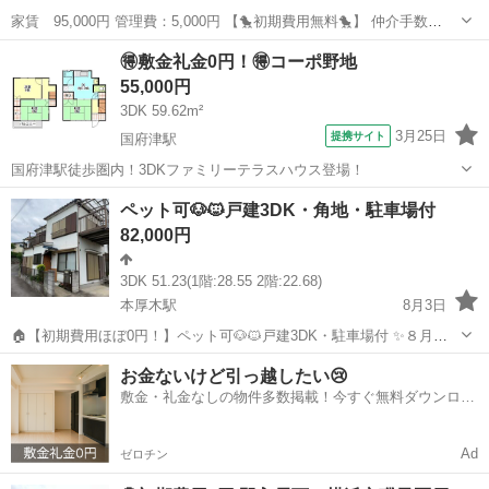
家賃 95,000円 管理費：5,000円 【🐤初期費用無料🐤】 仲介手数
料 ：0円 敷金 ：0円 礼金 ：0円 －－－－－－
神奈川
横浜市
弘明寺駅
一戸建て
初期
🉐敷金礼金0円！🉐コーポ野地
－－－－－－－－ 計 ：0円 なんと！！初期費...
55,000円
3DK 59.62m²
3月25日
提携サイト
国府津駅
国府津駅徒歩圏内！3DKファミリーテラスハウス登場！
神奈川
小田原市
国府津駅
一戸建て
ペット可🐶🐱戸建3DK・角地・駐車場付
82,000円
3DK 51.23(1階:28.55 2階:22.68)
本厚木駅
8月3日
🏠【初期費用ほぼ0円！】ペット可🐶🐱戸建3DK・駐車場付 ✨８月入
居限定キャンペーン✨ 🎁 敷金0円 🎁 礼金0円 🎁 仲介手数料無料
神奈川
厚木市
本厚木駅
一戸建て
お金ないけど引っ越したい😢
━━━━━━━━━━━━━━━ こんな方におすすめ！
敷金・礼金なしの物件多数掲載！今すぐ無料ダウンロー
━━━━━━━━...
ド✨
Ad
ゼロチン