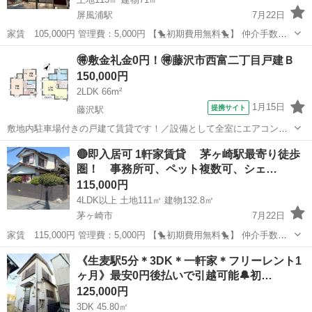
屏風浦駅
7月22日
家賃 105,000円 管理費：5,000円 【🐤初期費用無料🐤】 仲介手数
料 ：0円 敷金 ：0円 礼金 ：0円 －－－－－－
神奈川
横浜市
屏風浦駅
一戸建て
初期
🉐敷金礼金0円！🉐藤沢市西富二丁目戸建Ｂ
－－－－－－－－ 計 ：0円 なんと！！初期...
150,000円
2LDK 66m²
1月15日
提携サイト
藤沢駅
敷地内駐車場付きの戸建て賃貸です！／設備として全室にエアコンが
ついています／
神奈川
藤沢市
藤沢駅
一戸建て
🔴即入居可 1軒家賃貸 茅ヶ崎駅最寄り徒歩
圏！ 事務所可、ペット複数可、シェ…
115,000円
4LDK以上 土地111㎡ 建物132.8㎡
茅ヶ崎市
7月22日
家賃 115,000円 管理費：5,000円 【🐤初期費用無料🐤】 仲介手数
料 ：0円 敷金 ：0円 礼金 ：0円 －－－－－－
神奈川
茅ヶ崎市
一戸建て
初期
《生麦駅5分＊3DK＊一軒家＊フリーレント1
－－－－－－－－ 計 ：0円 なんと！！初期...
ヶ月》最安0円後払いで引越可能🔔初…
125,000円
3DK 45.80㎡