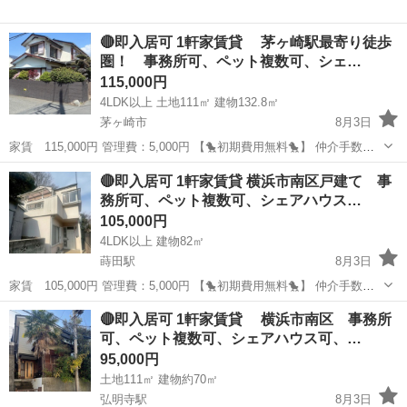
🔴即入居可 1軒家賃貸 茅ヶ崎駅最寄り徒歩
圏！ 事務所可、ペット複数可、シェ…
115,000円
4LDK以上 土地111㎡ 建物132.8㎡
茅ヶ崎市
8月3日
家賃 115,000円 管理費：5,000円 【🐤初期費用無料🐤】 仲介手数
料 ：0円 敷金 ：0円 礼金 ：0円 －－－－－－
神奈川
茅ヶ崎市
一戸建て
初期
🔴即入居可 1軒家賃貸 横浜市南区戸建て 事
－－－－－－－－ 計 ：0円 なんと！！初期...
務所可、ペット複数可、シェアハウス…
105,000円
4LDK以上 建物82㎡
蒔田駅
8月3日
家賃 105,000円 管理費：5,000円 【🐤初期費用無料🐤】 仲介手数
料 ：0円 敷金 ：0円 礼金 ：0円 －－－－－－
神奈川
横浜市
蒔田駅
一戸建て
初期
🔴即入居可 1軒家賃貸 横浜市南区 事務所
－－－－－－－－ 計 ：0円 なんと！！初期...
可、ペット複数可、シェアハウス可、…
95,000円
土地111㎡ 建物約70㎡
弘明寺駅
8月3日