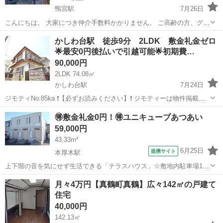
鴨宮駅
7月26日
こんにちは。 大家につき仲介手数料かかりません。 ご高齢の方、グル
ープホーム利用、ペット同伴の方も大歓迎です。 ２ＳＬＤＫ（約８０
神奈川
小田原市
鴨宮駅
一戸建て
グループホーム
かしわ台駅 徒歩9分 2LDK 敷金礼金ゼロ
㎡） ９９，０００円 ５ＳＬＤＫ（約１２０㎡） １５０，０００円
🌟最安0円後払いで引越可能🌟初期費…
７ＳＳＬＬＤＤ...
90,000円
2LDK 74.08㎡
かしわ台駅
7月24日
ジモティNo:85ka ❗【必ずお読みください】❗ ジモティーは物件掲載の
みです、詳細をお問い合わせの際は《LINEまたはメール》にてお問い
神奈川
座間市
かしわ台駅
一戸建て
物件
🉐敷金礼金0円！🉐ユニキューブあつあい
合わせいただきます様お願い申し上げます。※メッセージのご対応不
59,000円
可※ 📌...
43.33m²
6月25日
提携サイト
本厚木駅
上下階の音を気にせず生活できる「テラスハウス」☆敷地内駐車場1台
付（無料）☆TVモニターホン☆追焚☆
神奈川
厚木市
本厚木駅
一戸建て
月々4万円【真鶴町真鶴】広々142㎡の戸建て
住宅
40,000円
142.13㎡