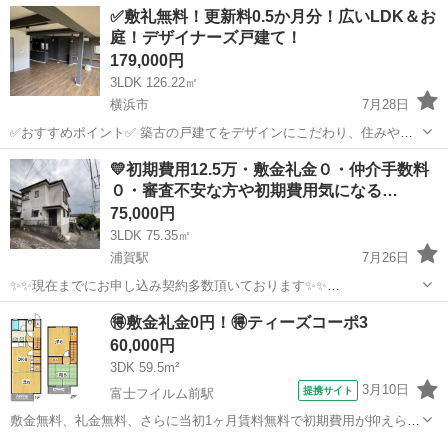
神奈川
中郡
一戸建て
無料
✅敷礼無料！更新料0.5か月分！広いLDK＆お
陽当り良好。近隣に普通車サイズの駐車場2種類の確保＋5500円もしく
庭！デザイナーズ戸建て！
は＋6000円 ■物...
179,000円
3LDK 126.22㎡
横浜市
7月28日
✅おすすめポイント✅ 築古の戸建てをデザインにこだわり、住みやす
いようにリノベいたしました！わんちゃんや猫ちゃん、大事な家族と
神奈川
横浜市
一戸建て
💛初期費用12.5万・敷金礼金０・仲介手数料
居心地のいい空間で暮らしませんか。 ■物件名：26832 Solana-
０・審査不安な方や初期費用気になる…
Tsurugamine...
75,000円
3LDK 75.35㎡
浦賀駅
7月26日
✨✨現在までにお申し込み契約多数頂いております✨✨
✨✨InteriorHomeを宜しくお願いします✨✨ ★弊社は掲載している物件
神奈川
横須賀市
浦賀駅
一戸建て
物件
🉐敷金礼金0円！🉐ティーズコーポ3
以外も多数の物件を取り扱っております★ 以下に該当する方でも審査
60,000円
通過の実績がある...
3DK 59.5m²
3月10日
提携サイト
富士フイルム前駅
敷金無料、礼金無料、さらに当初1ヶ月賃料無料で初期費用が抑えられ
るのも魅力です。
神奈川
南足柄市
富士フイルム前駅
一戸建て