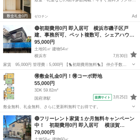
ド✨
Ad
ゼロチン
🔴初期費用0円 即入居可 横浜市磯子区戸
建、事務所可、ペット複数可、シェアハウ…
95,000円
土地91㎡ 建物54㎡
横浜市
7月30日
家賃 95,000円 管理費：5,000円 【🐤初期費用無料🐤】 仲介手数
料 ：0円 敷金 ：0円 礼金 ：0円 －－－－－－
神奈川
横浜市
一戸建て
初期
🉐敷金礼金0円！🉐コーポ野地
－－－－－－－－ 計 ：0円 なんと！！初期費...
55,000円
3DK 59.82m²
3月25日
提携サイト
国府津駅
敷金無料、礼金無料、さらに更新料無料でお得です。
神奈川
小田原市
国府津駅
一戸建て
🔴フリーレント家賃１か月無料キャンペーン
中！ 初期費用0円 即入居可 横須賀…
79,000円
土地58㎡ 建物60㎡