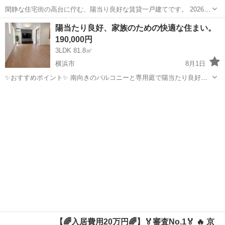
閑静な住宅街の高台に佇む、陽当り良好な賃貸一戸建てです。 2026年
6月に水回り（キッチン・浴室・トイレ・洗面所）と内装（クロス・
神奈川
横浜市
一戸建て
陽当たり良好、家族のための快適な住まい。
床）をリフォーム予定！きれいな状態で新生活をスタートできます。
190,000円
■物件概要 ・賃...
3LDK 81.8㎡
横浜市
8月1日
✨️おすすめポイント✨️ 南向きのバルコニーと専用庭で陽当たり良好。
エアコン2台、床暖房付きの快適空間。システムキッチンには食器洗乾
神奈川
横浜市
一戸建て
仲介手数料
燥機、浴室には追い焚きや浴室乾燥機あり。駐車場2台分完備。 ■物件
名：26800 神奈川...
【🌈入居費用20万円🌈】🏅審査No.1🏅 🔥 京