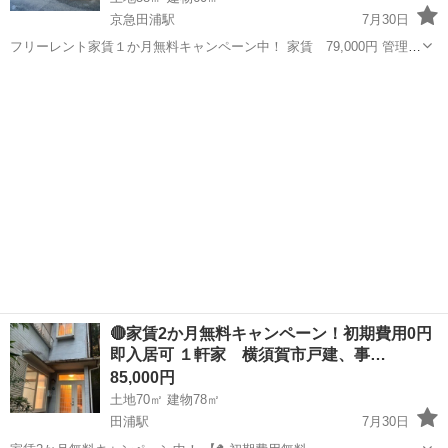
京急田浦駅
7月30日
フリーレント家賃１か月無料キャンペーン中！ 家賃 79,000円 管理
費：6,000円 【🐤初期費用無料🐤】 仲介手数料 ：0円 敷
神奈川
横須賀市
京急田浦駅
一戸建て
無料
金 ：0円 礼金 ：0円 －－－－－－－－－－－－
－...
🔴家賃2か月無料キャンペーン！初期費用0円
即入居可 １軒家 横須賀市戸建、事…
85,000円
土地70㎡ 建物78㎡
田浦駅
7月30日