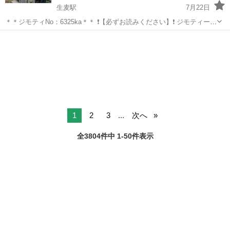
生麦駅
7月22日
＊＊ジモティNo：6325ka＊＊ ❗【必ずお読みください】❗ ジモティーは
物件掲載のみです、詳細をお問い合わせの際は《LINEまたはメール》
神奈川
横浜市
生麦駅
一戸建て
物件
にてお問い合わせいただきます様お願い申し上げます。※メッセージ
のご対応不可...
1
2
3
...
次へ
全3804件中 1-50件表示