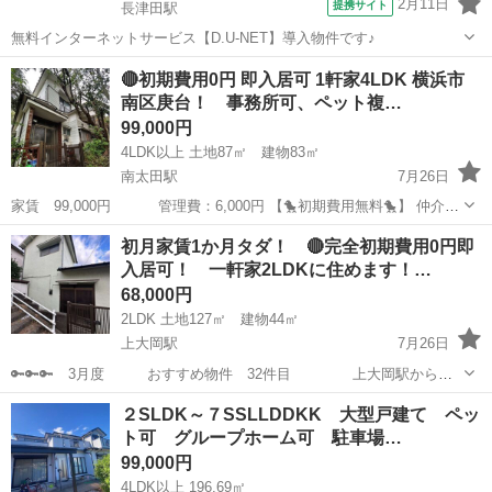
2月11日
提携サイト
長津田駅
無料インターネットサービス【D.U-NET】導入物件です♪
神奈川
横浜市
長津田駅
一戸建て
🔴初期費用0円 即入居可 1軒家4LDK 横浜市
南区庚台！ 事務所可、ペット複…
99,000円
4LDK以上 土地87㎡ 建物83㎡
南太田駅
7月26日
家賃 99,000円 管理費：6,000円 【🐤初期費用無料🐤】 仲介手
数料 ：0円 敷金 ：0円 礼金 ：0円 －－－－－
神奈川
横浜市
南太田駅
一戸建て
初期
初月家賃1か月タダ！ 🔴完全初期費用0円即
－－－－－－－－－ 計 ：0円 なんと！！...
入居可！ 一軒家2LDKに住めます！…
68,000円
2LDK 土地127㎡ 建物44㎡
上大岡駅
7月26日
🔑🔑🔑 3月度 おすすめ物件 32件目 上大岡駅から徒
歩圏の人気エリア！ 一軒家賃貸です。 初期費用0円で入居可能、即入
神奈川
横浜市
上大岡駅
一戸建て
初期
２SLDK～７SSLLDDKK 大型戸建て ペッ
居できます！ ✅敷金礼金なし、その他初期費用0円 家賃のみで入居可
ト可 グループホーム可 駐車場…
✅...
99,000円
4LDK以上 196.69㎡