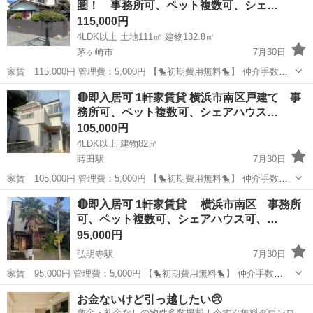
圏！ 事務所可、ペット複数可、シェ…
115,000円
4LDK以上 土地111㎡ 建物132.8㎡
茅ヶ崎市
7月30日
家賃 115,000円 管理費：5,000円 【🐤初期費用無料🐤】 仲介手数
料 ：0円 敷金 ：0円 礼金 ：0円 －－－－－－
神奈川
茅ヶ崎市
一戸建て
初期
🔴即入居可 1軒家賃貸 横浜市南区戸建て 事
－－－－－－－－ 計 ：0円 なんと！！初期...
務所可、ペット複数可、シェアハウス…
105,000円
4LDK以上 建物82㎡
蒔田駅
7月30日
家賃 105,000円 管理費：5,000円 【🐤初期費用無料🐤】 仲介手数
料 ：0円 敷金 ：0円 礼金 ：0円 －－－－－－
神奈川
横浜市
蒔田駅
一戸建て
初期
🔴即入居可 1軒家賃貸 横浜市南区 事務所
－－－－－－－－ 計 ：0円 なんと！！初期...
可、ペット複数可、シェアハウス可、…
95,000円
弘明寺駅
7月30日
家賃 95,000円 管理費：5,000円 【🐤初期費用無料🐤】 仲介手数
料 ：0円 敷金 ：0円 礼金 ：0円 －－－－－－
神奈川
横浜市
弘明寺駅
一戸建て
初期
お金ないけど引っ越したい😢
－－－－－－－－ 計 ：0円 なんと！！初期費...
敷金・礼金なしの物件多数掲載！今すぐ無料ダウンロー