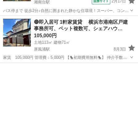
2月17日
提携サイト
湘南台駅
バス停まで 徒歩2分♪自然に囲まれた静かな住環境！スーパー、コンビ
ニが近いので買い物が便利！
神奈川
藤沢市
湘南台駅
一戸建て
🔴即入居可 1軒家賃貸 横浜市港南区戸建
事務所可、ペット複数可、シェアハウ…
105,000円
土地113㎡ 建物71㎡
屏風浦駅
8月3日
家賃 105,000円 管理費：5,000円 【🐤初期費用無料🐤】 仲介手数
料 ：0円 敷金 ：0円 礼金 ：0円 －－－－－－
神奈川
横浜市
屏風浦駅
一戸建て
初期
－－－－－－－－ 計 ：0円 なんと！！初期...