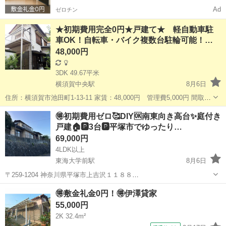
Ad
ゼロチン
★初期費用完全0円★戸建て★ 軽自動車駐
車OK！自転車・バイク複数台駐輪可能！…
48,000円
3DK 49.67平米
横須賀中央駅
8月6日
住所：横須賀市池田町1-13-11 家賃：48,000円 管理費5,000円 間取
り：4DK / 72.69平米 京浜急行「新大津駅」から徒歩13分、「京急大
神奈川
横須賀市
横須賀中央駅
一戸建て
徒歩
🉐初期費用ゼロ🥰DIY🆗南東向き高台✨庭付き
津駅」から徒歩13分。 ★軽自動車、駐車可能 ★駐...
戸建🏠🅿️3台🅿️平塚市でゆったり…
69,000円
4LDK以上
東海大学前駅
8月6日
〒259-1204 神奈川県平塚市上吉沢１１８８
https://maps.app.goo.gl/8T7RPjLxLyGrj2xv9?g_st=ic 家賃：69,000円
神奈川
平塚市
東海大学前駅
一戸建て
初期
🉐敷金礼金0円！🉐伊澤貸家
管理費：5,000円
55,000円
2K 32.4m²