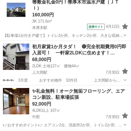
🉐敷金礼金0円！🉐厚木市温水戸建（ＪＴ
Ｉ）
160,000円
3K 171.6m²
4月12日
提携サイト
本厚木駅
【駐車場1台付き戸建て】トイレ2か所、キッチン2か所、大きな収納
（ウォークインクローゼット）2か所
神奈川
厚木市
本厚木駅
一戸建て
初月家賃1か月タダ！ 🔴完全初期費用0円即
入居可！ 一軒家2LDKに住めます！…
68,000円
2LDK 土地127㎡ 建物44㎡
上大岡駅
7月30日
🔑🔑🔑 3月度 おすすめ物件 32件目 上大岡駅から徒
歩圏の人気エリア！ 一軒家賃貸です。 初期費用0円で入居可能、即入
神奈川
横浜市
上大岡駅
一戸建て
初期
✨️礼金無料！オーク無垢フローリング、エア
居できます！ ✅敷金礼金なし、その他初期費用0円 家賃のみで入居可
コン新設、駐車場拡張
✅...
92,000円
4LDK以上 107㎡
中郡
7月30日
👉️おすすめポイント👉️ エアコン2台、洗面所2か所、トイレ2か所、敷
地内駐車場1台、ペット相談可、TVドアホン、リフォーム済で通風・