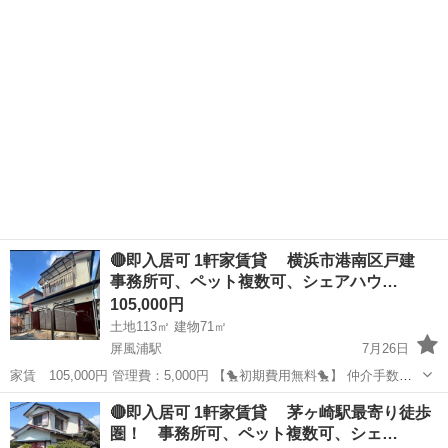
🔴即入居可 1軒家賃貸 横浜市港南区戸建
事務所可、ペット複数可、シェアハウ…
105,000円
土地113㎡ 建物71㎡
屏風浦駅
7月26日
家賃 105,000円 管理費：5,000円 【🐤初期費用無料🐤】 仲介手数
料 ：0円 敷金 ：0円 礼金 ：0円 －－－－－－
神奈川
横浜市
屏風浦駅
一戸建て
初期
🔴即入居可 1軒家賃貸 茅ヶ崎駅最寄り徒歩
－－－－－－－－ 計 ：0円 なんと！！初期...
圏！ 事務所可、ペット複数可、シェ…