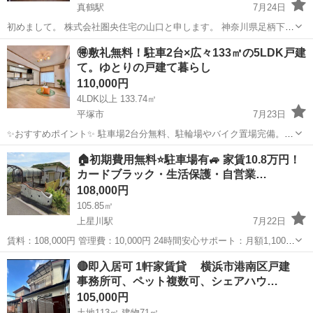
真鶴駅
7月24日
初めまして。 株式会社圏央住宅の山口と申します。 神奈川県足柄下郡
真鶴町真鶴454-36の賃貸物件です。 建物は古いですがDIY好きや倉庫
神奈川
足柄下郡
真鶴駅
一戸建て
物件
🉐敷礼無料！駐車2台×広々133㎡の5LDK戸建
利用にいかがですか？ ・ペット可（多頭飼育可） ・現況有姿での引き
て。ゆとりの戸建て暮らし
渡...
110,000円
4LDK以上 133.74㎡
平塚市
7月23日
✨️おすすめポイント✨️ 駐車場2台分無料、駐輪場やバイク置場完備。全
居室に収納スペースあり、エアコン、温水洗浄便座も完備。閑静な住
神奈川
平塚市
一戸建て
無料
🏠初期費用無料⭐駐車場有🚙 家賃10.8万円！
宅地で落ち着いた生活。ペット相談可。 ■物件名：26745 平塚市寺田
カードブラック・生活保護・自営業…
縄戸建て ■建物種...
108,000円
105.85㎡
上星川駅
7月22日
賃料：108,000円 管理費：10,000円 24時間安心サポート：月額1,100円
火災保険料：月額800円 【🐤初期費用無料🐤】 仲介手数料 ：0
神奈川
横浜市
上星川駅
一戸建て
徒歩
🔴即入居可 1軒家賃貸 横浜市港南区戸建
円 敷金 ：0円 礼金 ：0円 ...
事務所可、ペット複数可、シェアハウ…
105,000円
土地113㎡ 建物71㎡