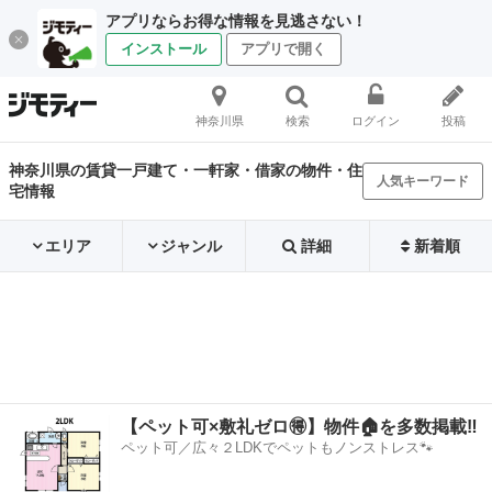
アプリならお得な情報を見逃さない！
インストール
アプリで開く
神奈川県
検索
ログイン
投稿
神奈川県の賃貸一戸建て・一軒家・借家の物件・住
人気キーワード
宅情報
エリア
ジャンル
詳細
新着順
【ペット可×敷礼ゼロ🉐】物件🏠を多数掲載‼️
ペット可／広々２LDKでペットもノンストレス🐾