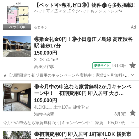
神奈川
横須賀市
田浦駅
一戸建て
無料
【ペット可×敷礼ゼロ🉐】物件🏠を多数掲載‼️
金 ：0円 礼金 ：0円 －－－－－－－－－－－－－
ペット可／広々２LDKでペットもノンストレス🐾
－ 計 ：0円 ...
Ad
ゼロチン
🉐敷金礼金0円！🉐小田急江ノ島線 高座渋谷
駅 徒歩17分
150,000円
3LDK 74.1m²
9月30日
提携サイト
高座渋谷駅
★【期間限定で初期費用のキャンペーンを実施中！家賃1ヶ月無料+仲
介手数料も無料です】ペット飼育可★
神奈川
大和市
高座渋谷駅
一戸建て
🔴今月中の申込なら家賃無料2か月キャンペ
ーン中！ 初期費用0円 即入居可 大き…
105,000円
4LDK以上 土地107㎡ 建物74㎡
港南中央駅
8月3日
今月中の申込なら家賃無料2か月キャンペーン中！ 家賃 105,000円 管
理費：5,000円 【🐤初期費用無料🐤】 仲介手数料 ：0円 敷
神奈川
横浜市
港南中央駅
一戸建て
無料
🔴初期費用0円 即入居可 1軒家4LDK 横浜市
金 ：0円 礼金 ：0円 －－－－－－－－－－...