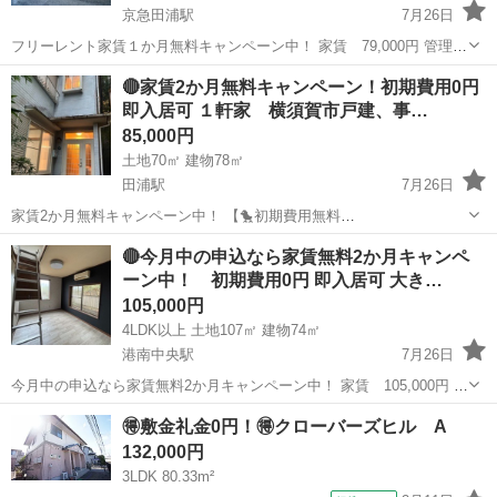
京急田浦駅
7月26日
フリーレント家賃１か月無料キャンペーン中！ 家賃 79,000円 管理
費：6,000円 【🐤初期費用無料🐤】 仲介手数料 ：0円 敷
神奈川
横須賀市
京急田浦駅
一戸建て
無料
🔴家賃2か月無料キャンペーン！初期費用0円
金 ：0円 礼金 ：0円 －－－－－－－－－－－－
即入居可 １軒家 横須賀市戸建、事…
－...
85,000円
土地70㎡ 建物78㎡
田浦駅
7月26日
家賃2か月無料キャンペーン中！ 【🐤初期費用無料
🐤】 仲介手数料 ：0円 敷
神奈川
横須賀市
田浦駅
一戸建て
無料
🔴今月中の申込なら家賃無料2か月キャンペ
金 ：0円 礼金 ：0円 －－－－－－－－－－－－－
ーン中！ 初期費用0円 即入居可 大き…
－ 計 ：0円 ...
105,000円
4LDK以上 土地107㎡ 建物74㎡
港南中央駅
7月26日
今月中の申込なら家賃無料2か月キャンペーン中！ 家賃 105,000円 管
理費：5,000円 【🐤初期費用無料🐤】 仲介手数料 ：0円 敷
神奈川
横浜市
港南中央駅
一戸建て
無料
🉐敷金礼金0円！🉐クローバーズヒル A
金 ：0円 礼金 ：0円 －－－－－－－－－－...
132,000円
3LDK 80.33m²