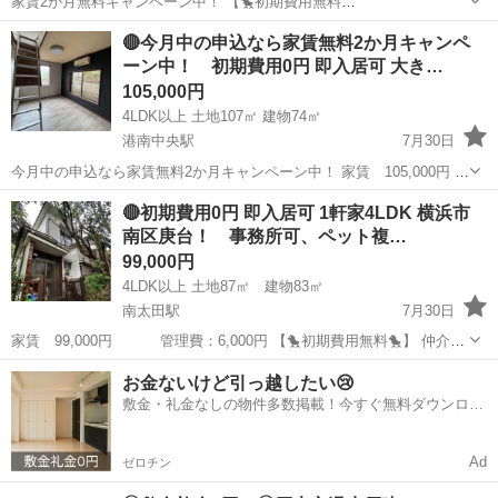
家賃2か月無料キャンペーン中！ 【🐤初期費用無料
🐤】 仲介手数料 ：0円 敷
神奈川
横須賀市
田浦駅
一戸建て
無料
🔴今月中の申込なら家賃無料2か月キャンペ
金 ：0円 礼金 ：0円 －－－－－－－－－－－－－
ーン中！ 初期費用0円 即入居可 大き…
－ 計 ：0円 ...
105,000円
4LDK以上 土地107㎡ 建物74㎡
港南中央駅
7月30日
今月中の申込なら家賃無料2か月キャンペーン中！ 家賃 105,000円 管
理費：5,000円 【🐤初期費用無料🐤】 仲介手数料 ：0円 敷
神奈川
横浜市
港南中央駅
一戸建て
無料
🔴初期費用0円 即入居可 1軒家4LDK 横浜市
金 ：0円 礼金 ：0円 －－－－－－－－－－...
南区庚台！ 事務所可、ペット複…
99,000円
4LDK以上 土地87㎡ 建物83㎡
南太田駅
7月30日
家賃 99,000円 管理費：6,000円 【🐤初期費用無料🐤】 仲介手
数料 ：0円 敷金 ：0円 礼金 ：0円 －－－－－
神奈川
横浜市
南太田駅
一戸建て
初期
お金ないけど引っ越したい😢
－－－－－－－－－ 計 ：0円 なんと！！...
敷金・礼金なしの物件多数掲載！今すぐ無料ダウンロー
ド✨
Ad
ゼロチン