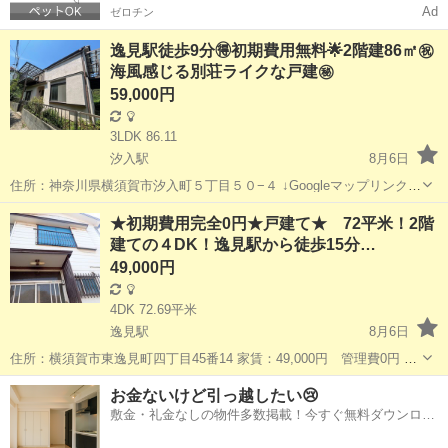
Ad
ゼロチン
逸見駅徒歩9分🉐初期費用無料🌟2階建86㎡㊗️
海風感じる別荘ライクな戸建㊙️
59,000円
3LDK 86.11
汐入駅
8月6日
住所：神奈川県横須賀市汐入町５丁目５０−４ ↓Googleマップリンク↓
https://goo.gl/maps/o2Nq6N3Vdej5aEWv6 家賃：59,000円 敷金礼金：
神奈川
横須賀市
汐入駅
一戸建て
物件
★初期費用完全0円★戸建て★ 72平米！2階
なし 仲介手数料：なし ...
建ての４DK！逸見駅から徒歩15分…
49,000円
4DK 72.69平米
逸見駅
8月6日
住所：横須賀市東逸見町四丁目45番14 家賃：49,000円 管理費0円 間
取り：4DK / 72.69平米 京浜急行「逸見駅」から徒歩15分 大型スー
神奈川
横須賀市
逸見駅
一戸建て
徒歩
お金ないけど引っ越したい😢
パー、小学校も徒歩圏にあり便利な立地です。 周りは住宅街...
敷金・礼金なしの物件多数掲載！今すぐ無料ダウンロー
ド✨