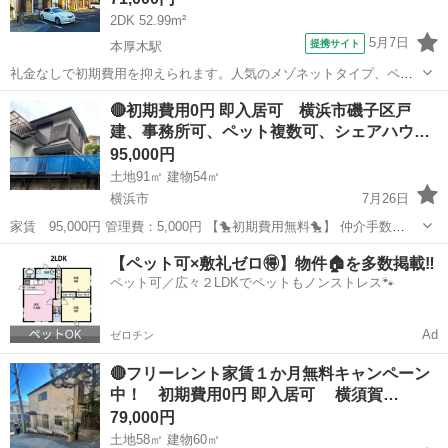
2DK 52.99m²
5月7日
提携サイト
本厚木駅
礼金なしで初期費用を抑えられます。人気のメゾネットタイプ、ペッ
ト可、オールフローリングのお部屋です。
神奈川
厚木市
本厚木駅
一戸建て
🔴初期費用0円 即入居可 横浜市磯子区戸
建、事務所可、ペット複数可、シェアハウ…
95,000円
土地91㎡ 建物54㎡
横浜市
7月26日
家賃 95,000円 管理費：5,000円 【🐤初期費用無料🐤】 仲介手数
料 ：0円 敷金 ：0円 礼金 ：0円 －－－－－－
神奈川
横浜市
一戸建て
初期
【ペット可×敷礼ゼロ🉐】物件🏠を多数掲載‼️
－－－－－－－－ 計 ：0円 なんと！！初期費...
ペット可／広々２LDKでペットもノンストレス🐾
Ad
ゼロチン
🔴フリーレント家賃１か月無料キャンペーン
中！ 初期費用0円 即入居可 横須賀…
79,000円
土地58㎡ 建物60㎡