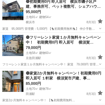
🔴初期費用0円 即入居可 横浜市磯子区戸
建、事務所可、ペット複数可、シェアハウ…
95,000円
土地91㎡ 建物54㎡
横浜市
8月3日
家賃 95,000円 管理費：5,000円 【🐤初期費用無料🐤】 仲介手数
料 ：0円 敷金 ：0円 礼金 ：0円 －－－－－－
神奈川
横浜市
一戸建て
初期
🔴フリーレント家賃１か月無料キャンペーン
－－－－－－－－ 計 ：0円 なんと！！初期費...
中！ 初期費用0円 即入居可 横須賀…
79,000円
土地58㎡ 建物60㎡
京急田浦駅
8月3日
フリーレント家賃１か月無料キャンペーン中！ 家賃 79,000円 管理
費：6,000円 【🐤初期費用無料🐤】 仲介手数料 ：0円 敷
神奈川
横須賀市
京急田浦駅
一戸建て
無料
🔴家賃2か月無料キャンペーン！初期費用0円
金 ：0円 礼金 ：0円 －－－－－－－－－－－－
即入居可 １軒家 横須賀市戸建、事…
－...
85,000円
土地70㎡ 建物78㎡
田浦駅
8月3日
家賃2か月無料キャンペーン中！ 【🐤初期費用無料
🐤】 仲介手数料 ：0円 敷