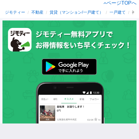
ページTOPへ
ジモティー
不動産
賃貸（マンション/一戸建て）
一戸建て
神