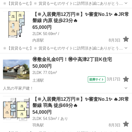
🔆【賃貸るーむ】🔆 賃貸るーむのサイトに訪問頂き誠にありがとうご
ざいます🙇 当社では、どこよりも安く入居できる不動産屋を目指し 活
茨城
神栖市
鹿島神宮駅
一戸建て
物件
【🔆入居費用12万円🔆】✨審査No.1✨ 🔥JR常
動しております。 ✨コンセプト✨ 1，お客様ご自身で...
磐線 内原 徒歩23分🔥
65,000円
2LDK 50.69m² /
内原駅
8月3日
🔆【賃貸るーむ】🔆 賃貸るーむのサイトに訪問頂き誠にありがとうご
ざいます🙇 当社では、どこよりも安く入居できる不動産屋を目指し 活
茨城
水戸市
内原駅
一戸建て
物件
🉐敷金礼金0円！🉐中高津2丁目K住宅
動しております。 ✨コンセプト✨ 1，お客様ご自身で...
50,000円
2LDK 77.01m²
3月17日
提携サイト
土浦駅
人気の平家戸建！
茨城
土浦市
土浦駅
一戸建て
【🔆入居費用12万円🔆】✨審査No.1✨ 🔥JR常
磐線 羽鳥 徒歩69分🔥
54,000円
2LDK 54.53m² / あり
羽鳥駅
8月3日