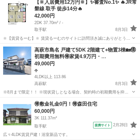
【🔆入居費用12万円🔆】✨審査No.1✨ 🔥JR常
動しております。 ✨コンセプト✨ 1，お客様ご自身で...
磐線 取手 徒歩14分🔥
42,000円
2DK 37.70m² / -
取手駅
8月3日
🔆【賃貸るーむ】🔆 賃貸るーむのサイトに訪問頂き誠にありがとうご
ざいます🙇 当社では、どこよりも安く入居できる不動産屋を目指し 活
茨城
取手市
取手駅
一戸建て
物件
高萩市島名 戸建て5DK 2階建て+物置3棟🏡🉐
動しております。 ✨コンセプト✨ 1，お客様ご自身で...
初期費用無料🉐家賃4.9万円・…
49,000円
4LDK以上 113.86
高萩駅
8月3日
※8月まで限定！！ ※現状貸しとなる場合、契約時の初期費用を抑え
てご入居いただけます。 ■契約までにかかる初期費用（現状貸しの場
茨城
高萩市
高萩駅
一戸建て
物件
🉐敷金礼金0円！🉐森田住宅
合） 敷金・・・・・・・・０円（ペット有の場合1ヶ月分のお家賃が
60,000円
敷金となります） 礼金・・・・...
3K 111.37m²
2月28日
提携サイト
取手駅
広々4LDK賃貸戸建！浴室新品です。