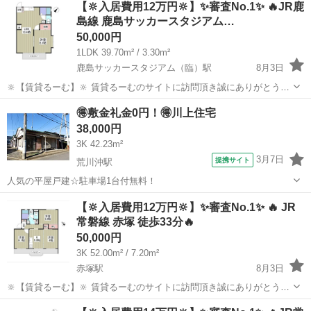
【🔆入居費用12万円🔆】✨審査No.1✨ 🔥JR鹿
動しております。 ✨コンセプト✨ 1，お客様ご自身で...
島線 鹿島サッカースタジアム…
50,000円
1LDK 39.70m² / 3.30m²
鹿島サッカースタジアム（臨）駅
8月3日
🔆【賃貸るーむ】🔆 賃貸るーむのサイトに訪問頂き誠にありがとうご
ざいます🙇 当社では、どこよりも安く入居できる不動産屋を目指し 活
茨城
鹿嶋市
鹿島サッカースタジアム（臨）駅
一戸建て
🉐敷金礼金0円！🉐川上住宅
動しております。 ✨コンセプト✨ 1，お客様ご自身で...
物件
38,000円
3K 42.23m²
3月7日
提携サイト
荒川沖駅
人気の平屋戸建☆駐車場1台付無料！
茨城
稲敷市
荒川沖駅
一戸建て
【🔆入居費用12万円🔆】✨審査No.1✨ 🔥 JR
常磐線 赤塚 徒歩33分🔥
50,000円
3K 52.00m² / 7.20m²
赤塚駅
8月3日
🔆【賃貸るーむ】🔆 賃貸るーむのサイトに訪問頂き誠にありがとうご
ざいます🙇 当社では、どこよりも安く入居できる不動産屋を目指し 活
茨城
水戸市
赤塚駅
一戸建て
物件