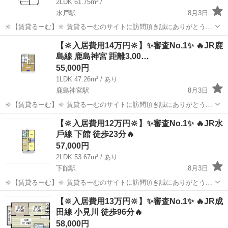
2LDK 61.75m² /
水戸駅
8月3日
🔆【賃貸るーむ】🔆 賃貸るーむのサイトに訪問頂き誠にありがとうご
ざいます🙇 当社では、どこよりも安く入居できる不動産屋を目指し 活
茨城
水戸市
水戸駅
一戸建て
物件
【🔆入居費用14万円🔆】✨審査No.1✨ 🔥JR鹿
動しております。 ✨コンセプト✨ 1，お客様ご自身で...
島線 鹿島神宮 距離3,00…
55,000円
1LDK 47.26m² / あり
鹿島神宮駅
8月3日
🔆【賃貸るーむ】🔆 賃貸るーむのサイトに訪問頂き誠にありがとうご
ざいます🙇 当社では、どこよりも安く入居できる不動産屋を目指し 活
茨城
鹿嶋市
鹿島神宮駅
一戸建て
物件
【🔆入居費用12万円🔆】✨審査No.1✨ 🔥JR水
動しております。 ✨コンセプト✨ 1，お客様ご自身で...
戶線 下館 徒歩23分🔥
57,000円
2LDK 53.67m² / あり
下館駅
8月3日
🔆【賃貸るーむ】🔆 賃貸るーむのサイトに訪問頂き誠にありがとうご
ざいます🙇 当社では、どこよりも安く入居できる不動産屋を目指し 活
茨城
筑西市
下館駅
一戸建て
物件
【🔆入居費用13万円🔆】✨審査No.1✨ 🔥JR成
動しております。 ✨コンセプト✨ 1，お客様ご自身で...
田線 小見川 徒歩96分🔥
58,000円