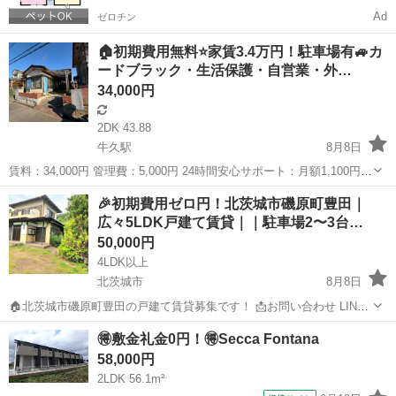
Ad
ゼロチン
🏠初期費用無料⭐家賃3.4万円！駐車場有🚙カ
ードブラック・生活保護・自営業・外…
34,000円
2DK 43.88
牛久駅
8月8日
賃料：34,000円 管理費：5,000円 24時間安心サポート：月額1,100円
火災保険料：月額800円 【🐤初期費用無料🐤】 仲介手数料 ：0
茨城
牛久市
牛久駅
一戸建て
初期
🎉初期費用ゼロ円！北茨城市磯原町豊田｜
円 敷金 ：0円 礼金 ：0円 日割...
広々5LDK戸建て賃貸｜｜駐車場2〜3台…
50,000円
4LDK以上
北茨城市
8月8日
🏠北茨城市磯原町豊田の戸建て賃貸募集です！ 📩お問い合わせ LINE
はこちらです。 https://lin.ee/sKXoFIF 北茨城市磯原町豊田にある、
茨城
北茨城市
一戸建て
初期
🉐敷金礼金0円！🉐Secca Fontana
5LDK・2階建ての戸建て賃貸です。 土地...
58,000円
2LDK 56.1m²