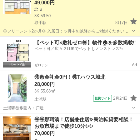
49,000円
3K 59.50
取手駅
8月7日
🌻フリーレント2か月🌻 入居日：５月中旬以降からご検討ください。
※※※はなれの使用※※※ 年に数回、会社で使用したいので椅子など
茨城
取手市
取手駅
一戸建て
無料
【ペット可×敷礼ゼロ🉐】物件🏠を多数掲載‼️
家具が少しあります。 （椅子、テーブルなど使用してもいいですが、
ペット可／広々２LDKでペットもノンストレス🐾
汚さないでくだ...
Ad
ゼロチン
🉐敷金礼金0円！🉐Tハウス城北
28,000円
3K 55.68m²
2月24日
提携サイト
土浦駅
土浦駅徒歩圏内・戸建
茨城
土浦市
土浦駅
一戸建て
🉐🉐那珂湊！店舗兼住居✨民泊転貸要相談！
お魚市場まで徒歩10分✨✨
70,000円