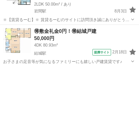
2LDK 50.00m² / あり
岩間駅
8月3日
🔆【賃貸るーむ】🔆 賃貸るーむのサイトに訪問頂き誠にありがとうご
ざいます🙇 当社では、どこよりも安く入居できる不動産屋を目指し 活
茨城
神栖市
岩間駅
一戸建て
物件
🉐敷金礼金0円！🉐結城戸建
動しております。 ✨コンセプト✨ 1，お客様ご自身で...
50,000円
4DK 80.93m²
2月18日
提携サイト
結城駅
お子さまの足音等が気になるファミリーにも嬉しい戸建賃貸です♪
茨城
結城市
結城駅
一戸建て