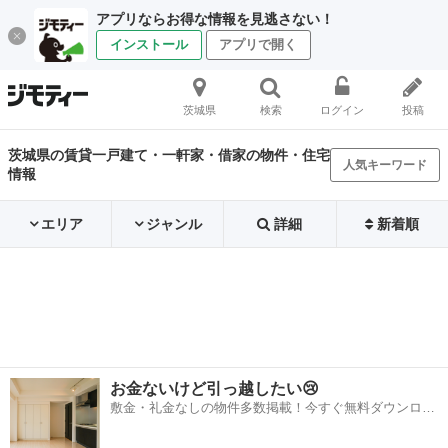
アプリならお得な情報を見逃さない！
インストール
アプリで開く
茨城県
検索
ログイン
投稿
茨城県の賃貸一戸建て・一軒家・借家の物件・住宅
人気キーワード
情報
エリア
ジャンル
詳細
新着順
お金ないけど引っ越したい😢
敷金・礼金なしの物件多数掲載！今すぐ無料ダウンロー
ド✨