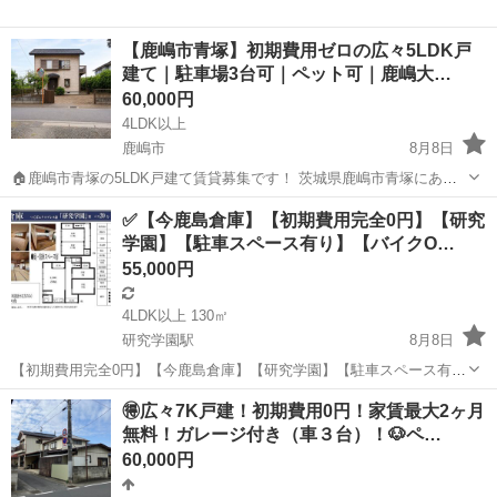
【鹿嶋市青塚】初期費用ゼロの広々5LDK戸
建て｜駐車場3台可｜ペット可｜鹿嶋大…
60,000円
4LDK以上
鹿嶋市
8月8日
🏠鹿嶋市青塚の5LDK戸建て賃貸募集です！ 茨城県鹿嶋市青塚にあ
る、 5LDKの広々とした戸建て賃貸です。 📩お問い合わせ LINEはこち
茨城
鹿嶋市
一戸建て
徒歩
✅【今鹿島倉庫】【初期費用完全0円】【研究
らです。 https://lin.ee/sKXoFIF 和室が2部...
学園】【駐車スペース有り】【バイクO…
55,000円
4LDK以上 130㎡
研究学園駅
8月8日
【初期費用完全0円】【今鹿島倉庫】【研究学園】【駐車スペース有
り】【バイクOK】 当方貸主につき初期費用完全0円！ 審査が心配な方
茨城
つくば市
研究学園駅
一戸建て
初期
🉐広々7K戸建！初期費用0円！家賃最大2ヶ月
も安心です！ 最短1日入居可能！ お気軽にお問い合わせください
無料！ガレージ付き（車３台）！🐶ペ…
_(._.)_ ...
60,000円