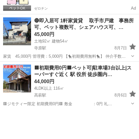
Ad
ゼロチン
🔴即入居可 1軒家賃貸 取手市戸建 事務所
可、ペット複数可、シェアハウス可、…
45,000円
土地92㎡ 建物54㎡
寺原駅
8月7日
家賃 45,000円 管理費：5,000円 【🐤初期費用無料🐤】 仲介手数
料 ：0円 敷金 ：0円 礼金 ：0円 －－－－－－
茨城
取手市
寺原駅
一戸建て
初期
🟥初期費用0円🟥ペット可|駐車場3台以上|ス
－－－－－－－－ 計 ：0円 なんと！！初期費...
ーパーすぐ近く 駅 役所 徒歩圏内…
44,000円
4LDK以上 116㎡
高萩駅
8月6日
🟥ジモティー限定 初期費用0円🟥 敷金 ：0円 礼
金 ：0円 仲介手数料 ：0円 保証会社 ：0円（初回
茨城
高萩市
高萩駅
一戸建て
徒歩
保証料大家負担） 火災保険 ：0円（初年度分大家負担） さらに
フリーレント1ヶ月❗...