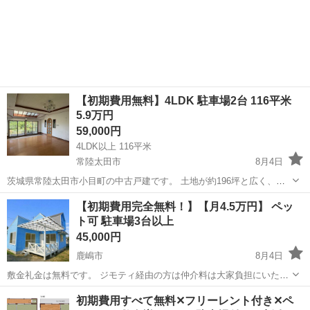
【初期費用無料】4LDK 駐車場2台 116平米
5.9万円
59,000円
4LDK以上 116平米
常陸太田市
8月4日
茨城県常陸太田市小目町の中古戸建です。 土地が約196坪と広く、住
宅用としてはもちろん、家庭菜園・資材置場・作業場・セカンドハウ
茨城
常陸太田市
一戸建て
無料
【初期費用完全無料！】【月4.5万円】 ペッ
ス用途などにもご検討いただけます。 建物は築年数が経過しています
ト可 駐車場3台以上
が、土地面積が広く、駐車...
45,000円
鹿嶋市
8月4日
敷金礼金は無料です。 ジモティ経由の方は仲介料は大家負担にいたし
ます。 保証会社の保証料などもこちらで負担いたしますので、 入居者
茨城
鹿嶋市
一戸建て
初期
初期費用すべて無料✕フリーレント付き✕ペ
様の方でお支払いいただく費用はゼロで大丈夫です。上水道ではなく