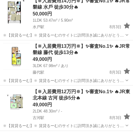
【🔆入居費用14万円🔆】✨審査No.1✨ 🔥JR常
動しております。 ✨コンセプト✨ 1，お客様ご自身で...
磐線 水戶 徒歩30分🔥
50,000円
1LDK 53.47m² / 5.90m²
水戸駅
8月3日
🔆【賃貸るーむ】🔆 賃貸るーむのサイトに訪問頂き誠にありがとうご
ざいます🙇 当社では、どこよりも安く入居できる不動産屋を目指し 活
茨城
水戸市
水戸駅
一戸建て
物件
【🔆入居費用13万円🔆】✨審査No.1✨ 🔥JR常
動しております。 ✨コンセプト✨ 1，お客様ご自身で...
磐線 藤代 徒歩13分🔥
49,000円
3LDK 67.98m² / あり
藤代駅
8月3日
🔆【賃貸るーむ】🔆 賃貸るーむのサイトに訪問頂き誠にありがとうご
ざいます🙇 当社では、どこよりも安く入居できる不動産屋を目指し 活
茨城
取手市
藤代駅
一戸建て
物件
【🔆入居費用12万円🔆】✨審査No.1✨ 🔥JR東
動しております。 ✨コンセプト✨ 1，お客様ご自身で...
北本線 古河 徒歩5分🔥
49,000円
2LDK 48.30m² / -
古河駅
8月3日
🔆【賃貸るーむ】🔆 賃貸るーむのサイトに訪問頂き誠にありがとうご
ざいます🙇 当社では、どこよりも安く入居できる不動産屋を目指し 活