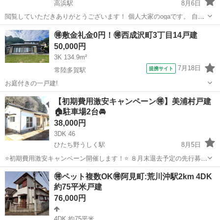
高浜駅
8月6日
閲覧していただきありがとうございます！ 個人大家のogaです。 自然
豊かな立地の木造2階戸建の物件になります！ 現在、残置物片付けと
茨城
小美玉市
高浜駅
一戸建て
🉐敷金礼金0円！🉐西成沢町3丁目14戸建
修繕中ですが内覧可能です！ 89.27㎡、戸建ての貸家です。 複数入居
50,000円
可能！ ペット...
3K 134.9m²
7月18日
提携サイト
常陸多賀駅
お庭付きの一戸建!
茨城
日立市
常陸多賀駅
一戸建て
【初期費用激安キャンペーン🉐】美浦村戸建
🏠駐車場2台🚘
38,000円
3DK 46
ひたち野うしく駅
8月5日
⭐️初期費用激安キャンペーン開催します！⭐️ ８月末退去予定の先行募集
になります😊 初期費用込み込み１万円！ 敷金・礼金・次月分家賃・保
茨城
稲敷郡
ひたち野うしく駅
一戸建て
美浦村
🉐ペット複数OK🉐阿見町:荒川沖駅2km 4DK
証会社審査料全て大家持ちの為、初期費用が抑えられます😊 この機会
約75平米戸建
に一度内見へいら...
76,000円
4DK 約75平米