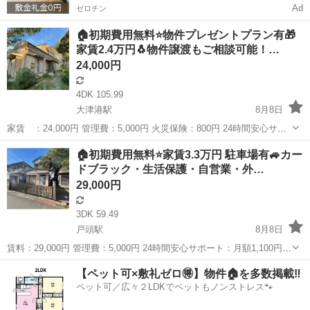
Ad
ゼロチン
🏠初期費用無料⭐物件プレゼントプラン有🎁
家賃2.4万円🐧物件譲渡もご相談可能！…
24,000円
4DK 105.99
大津港駅
8月8日
家賃 ：24,000円 管理費：5,000円 火災保険：800円 24時間安心サポ
ート：1,100円 【🐤初期費用完全無料🐤】 仲介手数料 ：0円 敷
茨城
北茨城市
大津港駅
一戸建て
初期
🏠初期費用無料⭐家賃3.3万円 駐車場有🚙カー
金 ：0円 礼金 ：0円 日割り家賃...
ドブラック・生活保護・自営業・外…
29,000円
3DK 59.49
戸頭駅
8月8日
賃料：29,000円 管理費：5,000円 24時間安心サポート：月額1,100円
火災保険料：月額800円 【🐤初期費用無料🐤】 仲介手数料 ：0
茨城
つくばみらい市
戸頭駅
一戸建て
【ペット可×敷礼ゼロ🉐】物件🏠を多数掲載‼️
円 敷金 ：0円 礼金 ：0円 日割...
ペット可／広々２LDKでペットもノンストレス🐾