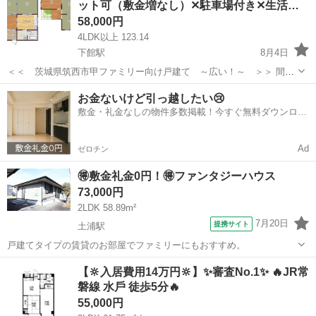
ット可（敷金増なし）✕駐車場付き✕生活…
共有井戸です。 内見時に現況...
58,000円
4LDK以上 123.14
下館駅
8月4日
＜＜ 茨城県筑西市甲ファミリー向け戸建て ～広い！～ ＞＞ 間取
り/面積 5DK 約123.14㎡ 駐車場2台可 〒308-0021 茨城県筑西市甲３１
茨城
筑西市
下館駅
一戸建て
初期
お金ないけど引っ越したい😢
０−７ ◆◆初期費用なし！！ 契約月はフリーレント！◆◆ ...
敷金・礼金なしの物件多数掲載！今すぐ無料ダウンロー
ド✨
Ad
ゼロチン
🉐敷金礼金0円！🉐ファンタジーハウス
73,000円
2LDK 58.89m²
7月20日
提携サイト
土浦駅
戸建てタイプの賃貸のお部屋でファミリーにもおすすめ。
茨城
土浦市
土浦駅
一戸建て
【🔆入居費用14万円🔆】✨審査No.1✨ 🔥JR常
磐線 水戶 徒歩5分🔥
55,000円