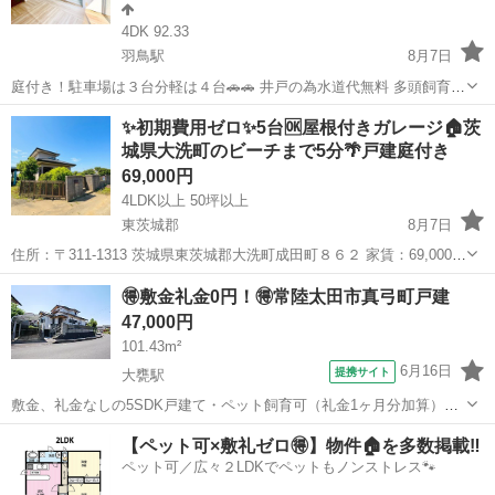
4DK 92.33
羽鳥駅
8月7日
庭付き！駐車場は３台分軽は４台🚗🚗 井戸の為水道代無料 多頭飼育相
談可」「DIY自由」「生活保護相談可 内見画像👇
茨城
小美玉市
羽鳥駅
一戸建て
戸建て
✨初期費用ゼロ✨5台🆗屋根付きガレージ🏠茨
https://drive.google.com/drive/folders/1HrEcGZqjbuc...
城県大洗町のビーチまで5分🌴戸建庭付き
69,000円
4LDK以上 50坪以上
東茨城郡
8月7日
住所：〒311-1313 茨城県東茨城郡大洗町成田町８６２ 家賃：69,000円
管理費：5,000円 敷金礼金：なし 手数料：なし 保証会社費用：オーナ
茨城
東茨城郡
一戸建て
初期
🉐敷金礼金0円！🉐常陸太田市真弓町戸建
ー負担 ☆お問い合わせ多数いただくため、メッセージは『〇〇の物...
47,000円
101.43m²
6月16日
提携サイト
大甕駅
敷金、礼金なしの5SDK戸建て・ペット飼育可（礼金1ヶ月分加算）・
屋根付き駐車場1台分無料
茨城
常陸太田市
大甕駅
一戸建て
【ペット可×敷礼ゼロ🉐】物件🏠を多数掲載‼️
ペット可／広々２LDKでペットもノンストレス🐾