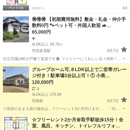
Ad
ゼロチン
🉐🉐🉐 【初期費用無料】敷金・礼金・仲介手
数料0円 🐾ペット可・外国人歓迎 🚙…
65,000円
4LDK以上 98.79㎡
常陸多賀駅
8月7日
日立市諏訪町の戸建て賃貸です🏠 ファミリーにうれしい広々5DK！
━━━━━━━━━━━━━━ 💰 費用はシンプル
茨城
日立市
常陸多賀駅
一戸建て
グループホーム可,８LDK以上で二世帯ガレー
━━━━━━━━━━━━━━ 敷金：0円 礼金：0円 仲介手数料：0円
ジ付き！駐車場3台以上可！① 小美…
▶ 初期...
120,000円
4LDK以上 279.89
羽鳥駅
8月7日
☆現状のまま入居の場合は、フリーレント2か月付けます。 ・内見
はしていただくことをおすすめします。 ☆８LDK以上の広さで
茨城
小美玉市
羽鳥駅
一戸建て
無料
☆フリーレント2か月🌼取手駅徒歩15分！全
す！ 1階：3部屋、キッチン、トイレ×２、風呂、リビング、ガレージ
室、風呂、キッチン、トイレフルリフォ…
2階：5部屋、キ...