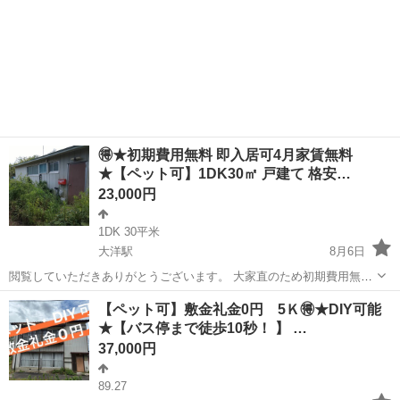
🉐★初期費用無料 即入居可4月家賃無料
★【ペット可】1DK30㎡ 戸建て 格安…
23,000円
1DK 30平米
大洋駅
8月6日
閲覧していただきありがとうございます。 大家直のため初期費用無
料、即入居可能です。 駐車場2台付 臨海鉄道大洗鹿島線「大洋」駅か
茨城
鉾田市
大洋駅
一戸建て
無料
【ペット可】敷金礼金0円 5Ｋ🉐★DIY可能
ら徒2.1km、建物面積30.41㎡、土地面積153㎡、事務所利用可、バス
★【バス停まで徒歩10秒！ 】 …
トイレ別貸家です...
37,000円
89.27