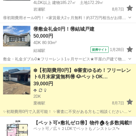
4LDK以上 建物185.27㎡ 土地172.29㎡
岩瀬駅
8月7日
🉐初期費用オール0円！ ⭐家賃最大2ヶ月無料！約37万円相当がお得！
翌々月から家賃発生！ 🏡広々7K戸建！ペットOK！DIY自由！ 🚽トイ
茨城
桜川市
岩瀬駅
一戸建て
徒歩
🉐敷金礼金0円！🉐結城戸建
レ2ヶ所、洗面台2ヶ所（忙しい朝でも安心です）！ 🚙ガレージ付き
50,000円
（車３台駐車...
4DK 80.93m²
1月28日
提携サイト
結城駅
敷金・礼金ダブル0★フリーレント1ヶ月サービス★平屋の戸建て物件
登場★窓が多く通風良好☆
茨城
結城市
結城駅
一戸建て
❄️【初期費用0円】❄️審査ゆるめ！フリーレン
ト6月末家賃無料🉐 🐶ペットOK…
39,000円
2DK
栗橋駅
8月7日
✨初期費用0円で入居可能！ ✨審査に不安がある方もご相談ください！
費用を抑えて引っ越したい方におすすめの物件です🏠 ⸻ 🏠【物件
茨城
古河市
栗橋駅
一戸建て
初期
【ペット可×敷礼ゼロ🉐】物件🏠を多数掲載‼️
詳細】 ・所在地：茨城県古河市中田字獺原2075番66 map🗺️ ...
ペット可／広々２LDKでペットもノンストレス🐾