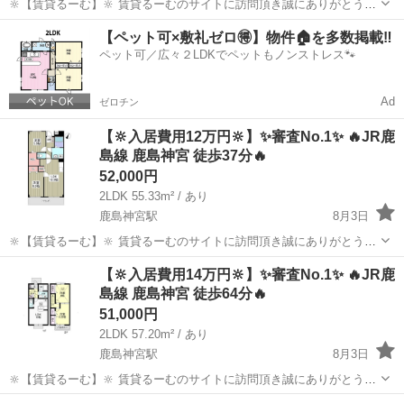
🔆【賃貸るーむ】🔆 賃貸るーむのサイトに訪問頂き誠にありがとうご
ざいます🙇 当社では、どこよりも安く入居できる不動産屋を目指し 活
茨城
小美玉市
羽鳥駅
一戸建て
物件
【ペット可×敷礼ゼロ🉐】物件🏠を多数掲載‼️
動しております。 ✨コンセプト✨ 1，お客様ご自身で...
ペット可／広々２LDKでペットもノンストレス🐾
Ad
ゼロチン
【🔆入居費用12万円🔆】✨審査No.1✨ 🔥JR鹿
島線 鹿島神宮 徒歩37分🔥
52,000円
2LDK 55.33m² / あり
鹿島神宮駅
8月3日
🔆【賃貸るーむ】🔆 賃貸るーむのサイトに訪問頂き誠にありがとうご
ざいます🙇 当社では、どこよりも安く入居できる不動産屋を目指し 活
茨城
鹿嶋市
鹿島神宮駅
一戸建て
物件
【🔆入居費用14万円🔆】✨審査No.1✨ 🔥JR鹿
動しております。 ✨コンセプト✨ 1，お客様ご自身で...
島線 鹿島神宮 徒歩64分🔥
51,000円
2LDK 57.20m² / あり
鹿島神宮駅
8月3日
🔆【賃貸るーむ】🔆 賃貸るーむのサイトに訪問頂き誠にありがとうご
ざいます🙇 当社では、どこよりも安く入居できる不動産屋を目指し 活
茨城
鹿嶋市
鹿島神宮駅
一戸建て
物件