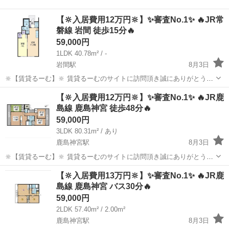
【🔆入居費用12万円🔆】✨審査No.1✨ 🔥JR常
磐線 岩間 徒歩15分🔥
59,000円
1LDK 40.78m² / -
岩間駅
8月3日
🔆【賃貸るーむ】🔆 賃貸るーむのサイトに訪問頂き誠にありがとうご
ざいます🙇 当社では、どこよりも安く入居できる不動産屋を目指し 活
茨城
笠間市
岩間駅
一戸建て
物件
【🔆入居費用12万円🔆】✨審査No.1✨ 🔥JR鹿
動しております。 ✨コンセプト✨ 1，お客様ご自身で...
島線 鹿島神宮 徒歩48分🔥
59,000円
3LDK 80.31m² / あり
鹿島神宮駅
8月3日
🔆【賃貸るーむ】🔆 賃貸るーむのサイトに訪問頂き誠にありがとうご
ざいます🙇 当社では、どこよりも安く入居できる不動産屋を目指し 活
茨城
鹿嶋市
鹿島神宮駅
一戸建て
物件
【🔆入居費用13万円🔆】✨審査No.1✨ 🔥JR鹿
動しております。 ✨コンセプト✨ 1，お客様ご自身で...
島線 鹿島神宮 バス30分🔥
59,000円
2LDK 57.40m² / 2.00m²
鹿島神宮駅
8月3日