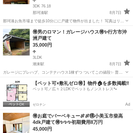
3DK 76.18
那珂湊駅
8月7日
那珂湊お魚市場まで徒歩10分にに戸建て物件が出ました！ 写真はリフ
ォーム後のイメージです！ 片づけ前、リフォーム前の 現状での貸し出
茨城
ひたちなか市
那珂湊駅
一戸建て
徒歩
🉐男のロマン！ガレージハウス🉐✨行方市沖
しです！ペット相談可能！ 初期費用は2ヶ月分 ↓大家直通 LINEアカウ
洲戸建て
ント： h...
35,000円
3LDK
潮来駅
8月7日
ガレージにプレハブ、コンテナハウス1棟ずつ ついてこの値段✨ 普通
車２台のスペース＋バイク3台分スペース🏍️✨✨ 初期費用は家賃2ヶ月
茨城
行方市
潮来駅
一戸建て
初期
【ペット可×敷礼ゼロ🉐】物件🏠を多数掲載‼️
分ポッキリ🉐 ↓大家直通 LINEアカウント： https://liff.line...
ペット可／広々２LDKでペットもノンストレス🐾
Ad
ゼロチン
🉐お庭でバーベキュー🍖🍖🉐小美玉市柴高
4dk戸建て🉐✨✨✨初期費用8万円
45,000円