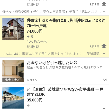
荒川沖駅
8月5日
🉐ペット複数OK🉐 👦子供も安心な戸建住宅👦 子育て世代にオススメ
✨ 茨城県稲敷郡阿見町戸建の入居者さんを募集します！ 賃貸会社さん
茨城
稲敷郡
荒川沖駅
一戸建て
戸建
🉐敷金礼金0円🉐阿見町:荒川沖駅2km 4DK約
を通すより初期費用を40万以上抑えて入居できます✨ ◆家賃 要相談！
75平米戸建
...
74,000円
4DK 約75平米
荒川沖駅
8月5日
こんにちは！ 関東エリアで再生大家をやっております！！ 茨城県稲敷
郡阿見町戸建の入居者さんを募集します！ 賃貸会社さんを通すより初
茨城
稲敷郡
荒川沖駅
一戸建て
4DK
お金ないけど引っ越したい😢
期費用を40万以上抑えて入居できます✨ ◆家賃 要相談！ 参考:近隣賃
敷金・礼金なしの物件多数掲載！今すぐ無料ダウンロー
料相...
ド✨
Ad
ゼロチン
✅ 【倉庫】 茨城県ひたちなか市平磯町 一戸
建て3LDK
35,000円