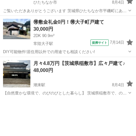
ひたちなか市
8月4日
ご覧いただきありがとうございます 茨城県ひたちなか市平磯町にある
戸建ての物件でございます 賃料：35000円 管理費・共益費5000円 仲
茨城
ひたちなか市
一戸建て
無料
🉐敷金礼金0円！🉐大子町戸建て
介手数料ありません 即入居可の物件です 平磯駅から徒歩10分 平磯海
30,000円
岸まで...
2DK 90.9m²
7月14日
提携サイト
常陸大子駅
DIY可能物件!居住用以外での用途でも相談ください!
茨城
久慈郡
常陸大子駅
一戸建て
月々4.8万円【茨城県稲敷市】広々戸建て♪
48,000円
潮来駅
8月4日
【自然豊かな環境で、のびのびとした暮らし】 茨城県稲敷市で、のび
のびとした暮らしを始めませんか？ 戸建てならではの広々とした間取
茨城
稲敷市
潮来駅
一戸建て
戸建て
りで、ファミリーはもちろん、カップルやテレワークにもおすすめで
す。アパートでは味わえ...