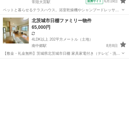
6月19日
提携サイト
常陸大宮駅
ペットと暮らせるテラスハウス。浴室乾燥機やシャンプードレッサー
など設備も充実しています。
茨城
常陸大宮市
常陸大宮駅
一戸建て
北茨城市日棚ファミリー物件
65,000円
4LDK以上 202平方メートル（土地）
南中郷駅
8月8日
【敷金・礼金無料】茨城県北茨城市日棚 家具家電付き（テレビ・洗濯
機・ihコンロ付き） 戸建賃貸、家賃6.5万円 ジモティー限定㊙️超激安
茨城
高萩市
南中郷駅
一戸建て
物件
キャンペーン！ 【北茨城市日棚】にお得な物件が出ました😲 お問い合
わせは公式LINEへ...