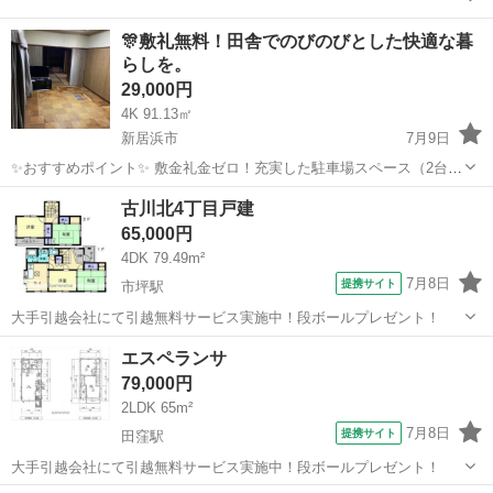
愛媛
松山市
平井駅
一戸建て
🎊敷礼無料！田舎でのびのびとした快適な暮
らしを。
29,000円
4K 91.13㎡
新居浜市
7月9日
✨️おすすめポイント✨️ 敷金礼金ゼロ！充実した駐車場スペース（2台以
上無料）、独立洗面所、TVインターホン完備。ペットと入居可！DIY
愛媛
新居浜市
一戸建て
無料
古川北4丁目戸建
も楽しめる自由な住空間です。 ■物件名：26540 篠場町戸建 ■建物種
65,000円
別：一戸建 ...
4DK 79.49m²
7月8日
提携サイト
市坪駅
大手引越会社にて引越無料サービス実施中！段ボールプレゼント！
愛媛
松山市
市坪駅
一戸建て
エスペランサ
79,000円
2LDK 65m²
7月8日
提携サイト
田窪駅
大手引越会社にて引越無料サービス実施中！段ボールプレゼント！