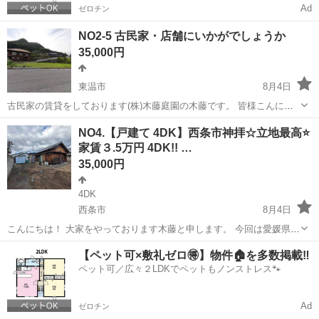
Ad
ゼロチン
NO2-5 古民家・店舗にいかがでしょうか
35,000円
東温市
8月4日
古民家の賃貸をしております(株)木藤庭園の木藤です。 皆様こんにち
は。 今回ご案内させて頂く物件は 愛媛県東温市河之内にある赤い屋根
愛媛
東温市
一戸建て
物件
NO4.【戸建て 4DK】西条市神拝☆立地最高⭐
が特徴で、 レトロな雰囲気漂う２階建ての建物です。 【毎月の賃
家賃３.5万円 4DK!! …
料】...
35,000円
4DK
西条市
8月4日
こんにちは！ 大家をやっております木藤と申します。 今回は愛媛県西
条市神拝にある戸建ての賃貸募集です。 【毎月の賃料】 家 賃：
愛媛
西条市
一戸建て
無料
【ペット可×敷礼ゼロ🉐】物件🏠を多数掲載‼️
35,000円 保証費：1,300円（保証会社への支払い分） －－－－－－
ペット可／広々２LDKでペットもノンストレス🐾
－...
Ad
ゼロチン