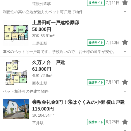
7月11日
提携サイト
道後公園駅
利便性の高い立地が魅力のペット可戸建て物件
愛媛
松山市
道後公園駅
一戸建て
土居田町一戸建松原邸
50,000円
3DK 53.91m²
7月10日
提携サイト
土居田駅
3DKのペット可一戸建です。学校近いので、お子様の通学が安心。
愛媛
松山市
土居田駅
一戸建て
久万ノ台 戸建
61,000円
4DK 72.9m²
7月10日
提携サイト
西衣山駅
ペット相談可の戸建て物件
愛媛
松山市
西衣山駅
一戸建て
🉐敷金礼金0円！🉐はぐくみの小街 横山戸建
115,000円
3K 104.34m²
6月25日
提携サイト
平井駅