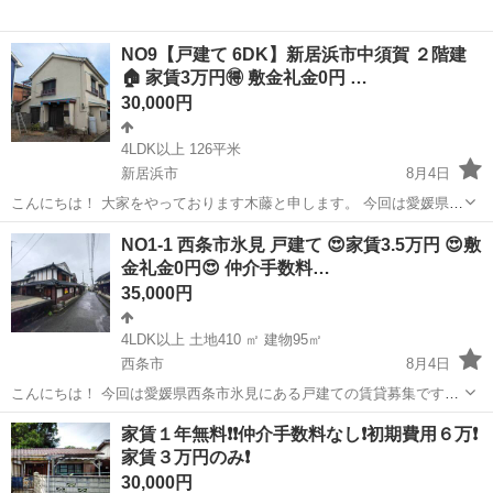
NO9【戸建て 6DK】新居浜市中須賀 ２階建
🏠 家賃3万円🉐 敷金礼金0円 …
30,000円
4LDK以上 126平米
新居浜市
8月4日
こんにちは！ 大家をやっております木藤と申します。 今回は愛媛県新
居浜市中須賀にある戸建ての再掲載です！ 【毎月の賃料】 🈹家 賃：
愛媛
新居浜市
一戸建て
徒歩
NO1-1 西条市氷見 戸建て 😍家賃3.5万円 😍敷
30,000円(保証会社費用1,300円含む) 【初期費用】 🉐仲介...
金礼金0円😍 仲介手数料…
35,000円
4LDK以上 土地410 ㎡ 建物95㎡
西条市
8月4日
こんにちは！ 今回は愛媛県西条市氷見にある戸建ての賃貸募集です。
①賃料毎月 35,000円（家賃33,700円 家賃保証会社1300円） ②初期費
愛媛
西条市
一戸建て
物件
家賃１年無料❗️❗️仲介手数料なし❗️初期費用６万❗️
用 40,000円 （家賃保証会社への支払い：20,000円（初...
家賃３万円のみ❗️
30,000円