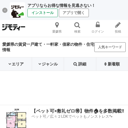
アプリならお得な情報を見逃さない！
インストール
アプリで開く
愛媛県
検索
ログイン
投稿
愛媛県の賃貸一戸建て・一軒家・借家の物件・住宅
人気キーワード
情報
エリア
ジャンル
詳細
新着順
【ペット可×敷礼ゼロ🉐】物件🏠を多数掲載‼️
ペット可／広々２LDKでペットもノンストレス🐾