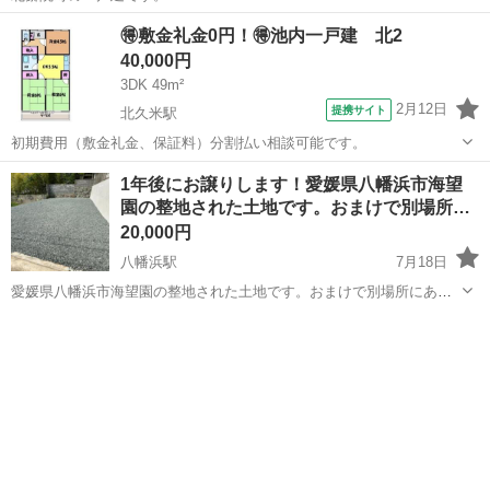
愛媛
松山市
西衣山駅
一戸建て
🉐敷金礼金0円！🉐池内一戸建 北2
40,000円
3DK 49m²
2月12日
提携サイト
北久米駅
初期費用（敷金礼金、保証料）分割払い相談可能です。
愛媛
松山市
北久米駅
一戸建て
1年後にお譲りします！愛媛県八幡浜市海望
園の整地された土地です。おまけで別場所…
20,000円
八幡浜駅
7月18日
愛媛県八幡浜市海望園の整地された土地です。おまけで別場所にある
土地建物もお付けします。駐車場や資材置き場、太陽光など活用多
愛媛
八幡浜市
八幡浜駅
一戸建て
数。譲渡型賃貸 月額家賃25,000円⇒20000円 1年で譲渡の賃貸募集
です。 ◎月額家賃 25,...