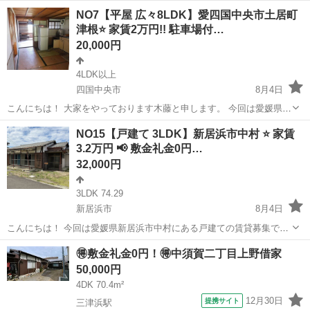
NO7【平屋 広々8LDK】愛四国中央市土居町
津根⭐ 家賃2万円!! 駐車場付…
20,000円
4LDK以上
四国中央市
8月4日
こんにちは！ 大家をやっております木藤と申します。 今回は愛媛県四
国中央市土居町津根にある戸建ての賃貸募集です。 【毎月の賃料】
愛媛
四国中央市
一戸建て
無料
NO15【戸建て 3LDK】新居浜市中村 ⭐ 家賃
家 賃：18,700円 管理費：0円 保証費：1,300円（保証会社への支...
3.2万円 📢 敷金礼金0円…
32,000円
3LDK 74.29
新居浜市
8月4日
こんにちは！ 今回は愛媛県新居浜市中村にある戸建ての賃貸募集で
す。 ①賃料毎月 32,000円（家賃30,700円 家賃保証会社1300円） ②初
愛媛
新居浜市
一戸建て
物件
🉐敷金礼金0円！🉐中須賀二丁目上野借家
期費用 40,000円 （家賃保証会社への支払い：20,000円（...
50,000円
4DK 70.4m²
12月30日
提携サイト
三津浜駅