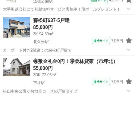
提携サイト
道後公園駅
大手引越会社にて引越無料サービス実施中！段ボールプレゼント！
愛媛
松山市
道後公園駅
一戸建て
森松町637-5戸建
85,000円
3K 94.39m²
7月5日
提携サイト
北久米駅
カーポート付き2階建ての森松町戸建て
愛媛
松山市
北久米駅
一戸建て
🉐敷金礼金0円！🉐栗林貸家（市坪北）
55,000円
3DK 72.05m²
7月5日
提携サイト
市坪駅
松山中央公園がお散歩コースの戸建タイプ
愛媛
松山市
市坪駅
一戸建て