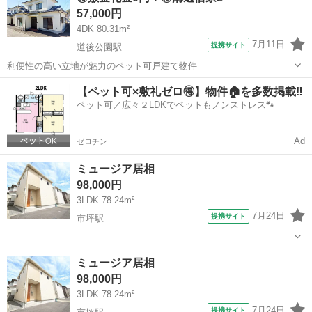
57,000円
4DK 80.31m²
7月11日
提携サイト
道後公園駅
利便性の高い立地が魅力のペット可戸建て物件
愛媛
松山市
道後公園駅
一戸建て
【ペット可×敷礼ゼロ🉐】物件🏠を多数掲載‼️
ペット可／広々２LDKでペットもノンストレス🐾
Ad
ゼロチン
ミュージア居相
98,000円
3LDK 78.24m²
7月24日
提携サイト
市坪駅
愛媛
松山市
市坪駅
一戸建て
ミュージア居相
98,000円
3LDK 78.24m²
7月24日
提携サイト