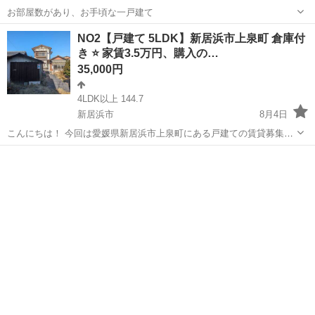
お部屋数があり、お手頃な一戸建て
愛媛
松山市
三津浜駅
一戸建て
NO2【戸建て 5LDK】新居浜市上泉町 倉庫付
き ⭐ 家賃3.5万円、購入の…
35,000円
4LDK以上 144.7
新居浜市
8月4日
こんにちは！ 今回は愛媛県新居浜市上泉町にある戸建ての賃貸募集で
す。 ①賃料毎月 35,000円（家賃33,700円 家賃保証会社1,300円） ②初
愛媛
新居浜市
一戸建て
徒歩
期費用 40,000円 （家賃保証会社への支払い：20,000...