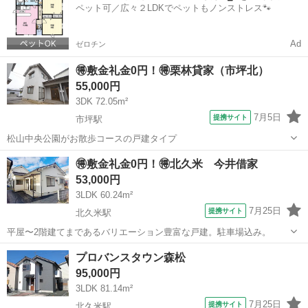
ペット可／広々２LDKでペットもノンストレス🐾
Ad
ゼロチン
🉐敷金礼金0円！🉐栗林貸家（市坪北）
55,000円
3DK 72.05m²
7月5日
提携サイト
市坪駅
松山中央公園がお散歩コースの戸建タイプ
愛媛
松山市
市坪駅
一戸建て
🉐敷金礼金0円！🉐北久米 今井借家
53,000円
3LDK 60.24m²
7月25日
提携サイト
北久米駅
平屋〜2階建てまであるバリエーション豊富な戸建。駐車場込み。
愛媛
松山市
北久米駅
一戸建て
プロバンスタウン森松
95,000円
3LDK 81.14m²
7月25日
提携サイト
北久米駅