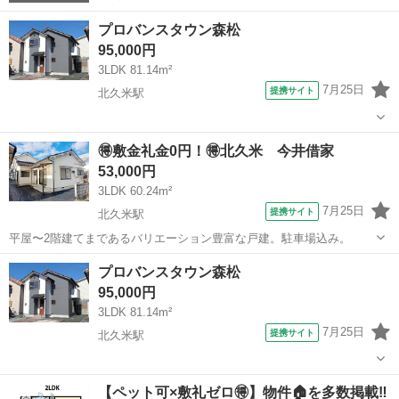
プロバンスタウン森松
95,000円
3LDK 81.14m²
7月25日
提携サイト
北久米駅
愛媛
松山市
北久米駅
一戸建て
🉐敷金礼金0円！🉐北久米 今井借家
53,000円
3LDK 60.24m²
7月25日
提携サイト
北久米駅
平屋〜2階建てまであるバリエーション豊富な戸建。駐車場込み。
愛媛
松山市
北久米駅
一戸建て
プロバンスタウン森松
95,000円
3LDK 81.14m²
7月25日
提携サイト
北久米駅
愛媛
松山市
北久米駅
一戸建て
【ペット可×敷礼ゼロ🉐】物件🏠を多数掲載‼️