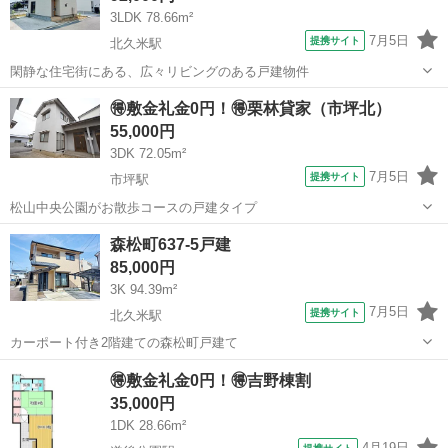
3LDK 78.66m²
7月5日
提携サイト
北久米駅
閑静な住宅街にある、広々リビングのある戸建物件
愛媛
松山市
北久米駅
一戸建て
🉐敷金礼金0円！🉐栗林貸家（市坪北）
55,000円
3DK 72.05m²
7月5日
提携サイト
市坪駅
松山中央公園がお散歩コースの戸建タイプ
愛媛
松山市
市坪駅
一戸建て
森松町637-5戸建
85,000円
3K 94.39m²
7月5日
提携サイト
北久米駅
カーポート付き2階建ての森松町戸建て
愛媛
松山市
北久米駅
一戸建て
🉐敷金礼金0円！🉐吉野棟割
35,000円
1DK 28.66m²
4月19日