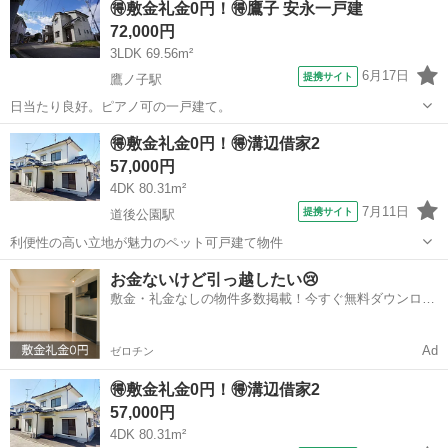
🉐敷金礼金0円！🉐鷹子 安永一戸建
72,000円
3LDK 69.56m²
6月17日
提携サイト
鷹ノ子駅
日当たり良好。ピアノ可の一戸建て。
愛媛
松山市
鷹ノ子駅
一戸建て
🉐敷金礼金0円！🉐溝辺借家2
57,000円
4DK 80.31m²
7月11日
提携サイト
道後公園駅
利便性の高い立地が魅力のペット可戸建て物件
愛媛
松山市
道後公園駅
一戸建て
お金ないけど引っ越したい😢
敷金・礼金なしの物件多数掲載！今すぐ無料ダウンロー
ド✨
Ad
ゼロチン
🉐敷金礼金0円！🉐溝辺借家2
57,000円
4DK 80.31m²