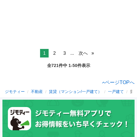
1
2
3
...
次へ
全721件中 1-50件表示
ページTOPへ
ジモティー
不動産
賃貸（マンション/一戸建て）
一戸建て
愛