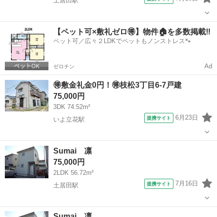
土居田駅
愛媛
松山市
土居田駅
一戸建て
【ペット可×敷礼ゼロ🉐】物件🏠を多数掲載‼️
ペット可／広々２LDKでペットもノンストレス🐾
Ad
ゼロチン
🉐敷金礼金0円！🉐枝松3丁目6-7戸建
75,000円
3DK 74.52m²
6月23日
提携サイト
いよ立花駅
愛媛
松山市
いよ立花駅
一戸建て
Sumai 凛
75,000円
2LDK 56.72m²
7月16日
提携サイト
土居田駅
愛媛
松山市
土居田駅
一戸建て
Sumai 凛