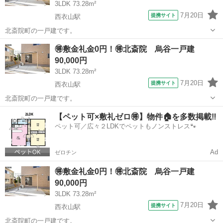
3LDK 73.28m²
7月20日
提携サイト
西衣山駅
北斎院町の一戸建です。
愛媛
松山市
西衣山駅
一戸建て
🉐敷金礼金0円！🉐北斎院 烏谷一戸建
90,000円
3LDK 73.28m²
7月20日
提携サイト
西衣山駅
北斎院町の一戸建です。
愛媛
松山市
西衣山駅
一戸建て
【ペット可×敷礼ゼロ🉐】物件🏠を多数掲載‼️
ペット可／広々２LDKでペットもノンストレス🐾
Ad
ゼロチン
🉐敷金礼金0円！🉐北斎院 烏谷一戸建
90,000円
3LDK 73.28m²
7月20日
提携サイト
西衣山駅
北斎院町の一戸建です。