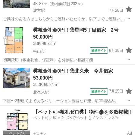
4K 87㎡（敷地面積は232㎡）
波方駅
7月28日
ご興味のある方はこちらからご連絡いただくか、以下までご連絡いた
だければと思います(非会員の方は特に連絡とりづらいので以下からご
愛媛
今治市
波方駅
一戸建て
無料
🉐敷金礼金0円！🉐星岡5丁目借家 2号
連絡ください)。 静かなエリアです。歩いてすぐに海もすぐ見れます
50,000円
https://li...
3DK 48.73m²
9月19日
提携サイト
松山市
初期費用（敷金礼金、保証料）を分割払い相談可能
愛媛
松山市
一戸建て
🉐敷金礼金0円！🉐北久米 今井借家
53,000円
3LDK 60.24m²
7月25日
提携サイト
北久米駅
平屋〜2階建てまであるバリエーション豊富な戸建。駐車場込み。
愛媛
松山市
北久米駅
一戸建て
【ペット可×敷礼ゼロ🉐】物件🏠を多数掲載‼️
ペット可／広々２LDKでペットもノンストレス🐾
Ad
ゼロチン