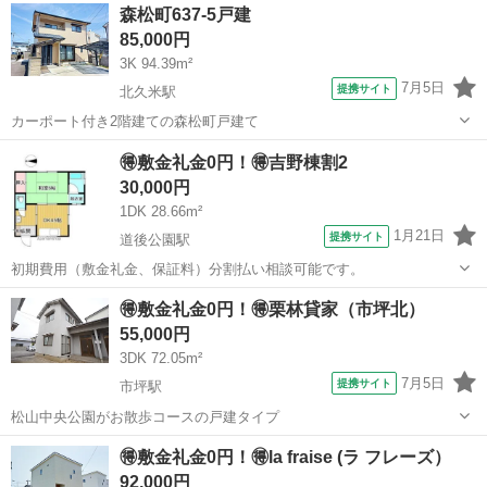
愛媛
東温市
田窪駅
一戸建て
森松町637-5戸建
85,000円
3K 94.39m²
7月5日
提携サイト
北久米駅
カーポート付き2階建ての森松町戸建て
愛媛
松山市
北久米駅
一戸建て
🉐敷金礼金0円！🉐吉野棟割2
30,000円
1DK 28.66m²
1月21日
提携サイト
道後公園駅
初期費用（敷金礼金、保証料）分割払い相談可能です。
愛媛
松山市
道後公園駅
一戸建て
🉐敷金礼金0円！🉐栗林貸家（市坪北）
55,000円
3DK 72.05m²
7月5日
提携サイト
市坪駅
松山中央公園がお散歩コースの戸建タイプ
愛媛
松山市
市坪駅
一戸建て
🉐敷金礼金0円！🉐la fraise (ラ フレーズ）
92,000円