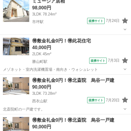
ミュージア居相
98,000円
3LDK 78.24m²
7月24日
提携サイト
市坪駅
愛媛
松山市
市坪駅
一戸建て
🉐敷金礼金0円！🉐此花住宅
40,000円
2LDK 45m²
7月3日
提携サイト
勝山町駅
メゾネット・室内洗濯機置場・南向き・ウォシュレット
愛媛
松山市
勝山町駅
一戸建て
🉐敷金礼金0円！🉐北斎院 烏谷一戸建
90,000円
3LDK 73.28m²
7月20日
提携サイト
西衣山駅
北斎院町の一戸建です。
愛媛
松山市
西衣山駅
一戸建て
🉐敷金礼金0円！🉐北斎院 烏谷一戸建
90,000円