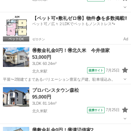
愛媛
松山市
北久米駅
一戸建て
【ペット可×敷礼ゼロ🉐】物件🏠を多数掲載‼️
ペット可／広々２LDKでペットもノンストレス🐾
Ad
ゼロチン
🉐敷金礼金0円！🉐北久米 今井借家
53,000円
3LDK 60.24m²
7月25日
提携サイト
北久米駅
平屋〜2階建てまであるバリエーション豊富な戸建。駐車場込み。
愛媛
松山市
北久米駅
一戸建て
プロバンスタウン森松
95,000円
3LDK 81.14m²
7月25日
提携サイト
北久米駅
愛媛
松山市
北久米駅
一戸建て
🉐敷金礼金0円！🉐溝辺借家2