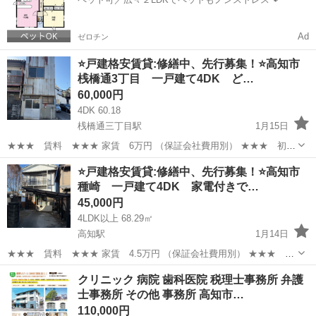
ーデニングを楽しみながら暮...
Ad
ゼロチン
⭐️戸建格安賃貸:修繕中、先行募集！⭐️高知市
桟橋通3丁目 一戸建て4DK ど…
60,000円
4DK 60.18
桟橋通三丁目駅
1月15日
★★★ 賃料 ★★★ 家賃 6万円 （保証会社費用別） ★★★ 初期
費用 ★★★ 敷金・礼金 各1ヶ月分 ペットありの場合：要相談
高知
高知市
桟橋通三丁目駅
一戸建て
徒歩
⭐️戸建格安賃貸:修繕中、先行募集！⭐️高知市
★★★ 物件内容 ★★★ ■間取り：4DK 1階：DK、風呂、トイレ...
種崎 一戸建て4DK 家電付きで…
45,000円
4LDK以上 68.29㎡
高知駅
1月14日
★★★ 賃料 ★★★ 家賃 4.5万円 （保証会社費用別） ★★★ 初
期費用 ★★★ 敷金・礼金 各1ヶ月分 ペットありの場合：要相談
高知
高知市
高知駅
一戸建て
徒歩
クリニック 病院 歯科医院 税理士事務所 弁護
★★★ 物件内容 ★★★ ■間取り：4DK 1階：DK、風呂、ト...
士事務所 その他 事務所 高知市…
110,000円