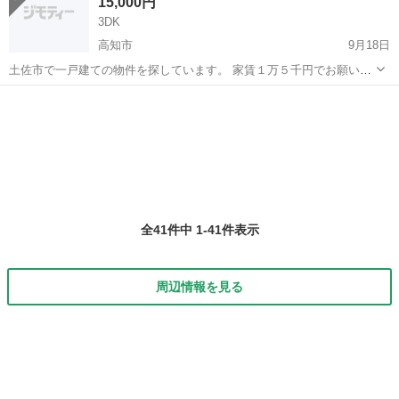
15,000円
高知市...
3DK
高知市
9月18日
土佐市で一戸建ての物件を探しています。 家賃１万５千円でお願いい
たします。 できれば、3部屋あるとありがたいです。 軽自動車を１台
高知
高知市
一戸建て
置かせていただきたいです！ よろしくお願いいたします！ メッセ下さ
い！
全41件中 1-41件表示
周辺情報を見る