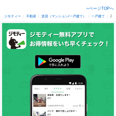
ページTOPへ
ジモティー
不動産
賃貸（マンション/一戸建て）
一戸建て
高