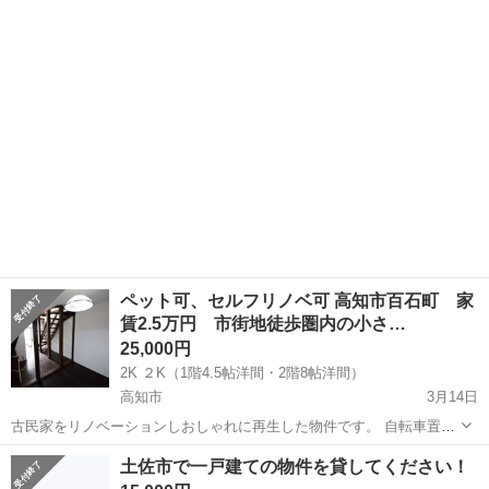
朝はウグイスや野生の鳥のさえずりで目覚める♪ 新緑に囲まれている
高知
香美市
一戸建て
直売所
ので、空気が新鮮、美味しい！！ 電気、プロパンガスを利用できます
が、 薪でご飯を炊くという...
ペット可、セルフリノベ可 高知市百石町 家
賃2.5万円 市街地徒歩圏内の小さ…
25,000円
2K ２K（1階4.5帖洋間・2階8帖洋間）
高知市
3月14日
古民家をリノベーションしおしゃれに再生した物件です。 自転車置き
場あり街までのアクセスも近く便利です。 長期滞在予定の方、ペット
高知
高知市
一戸建て
セルフリノベ
土佐市で一戸建ての物件を貸してください！
可能。 また、セルフリノベしたい方も大丈夫です。 種別 戸建 所在地