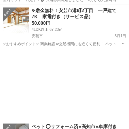
す！ 敷金礼金ゼロにしました！（2026/3/18） ここからのお申込みは
高知
安芸市
安芸駅
一戸建て
徒歩
✨️敷金無料！安芸市港町2丁目 一戸建て
仲介手数料もゼロなので、初期費用を抑えて入居が可能です！
7K 家電付き（サービス品）
★★★ 賃料...
50,000円
4LDK以上 67.23㎡
安芸市
3月1日
✅おすすめポイント✅ 商業施設や交通機関にも近くて便利！ ペット相
談可（犬・猫）、ご高齢者の方、入居相談可！ シャッター付き車庫に
高知
安芸市
一戸建て
は、軽自動車なら2台置けます！ 部屋数多数！1階はLDKとして広く使
うこともできます！ ■物...
ペット⭕️リフォーム済⭐️高知市⭐️車庫付き