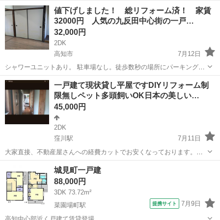
値下げしました！ 総リフォーム済！ 家賃
32000円 人気の九反田中心街の一戸…
32,000円
2DK
高知市
7月12日
シャワーユニットあり。 駐車場なし。徒歩数秒の場所にパーキングあ
り。
高知
高知市
一戸建て
一戸建て現状貸し平屋ですDIYリフォーム制
限無しペット多頭飼いOK日本の美しい…
45,000円
2DK
窪川駅
7月11日
大家直接、不動産屋さんへの経費カットでお安くなっております。生
活保護の方、シングル世帯の方、釣りや趣味のセカンドハウスとし
高知
高岡郡
窪川駅
一戸建て
物件
城見町一戸建
て、住所登録のみ、倉庫利用、シェアハウス、お元気な年配者の方、
88,000円
大歓迎です(^^) 写真下手くそで...
3DK 73.72m²
7月9日
提携サイト
菜園場町駅
高知中心部近く戸建て賃貸登場