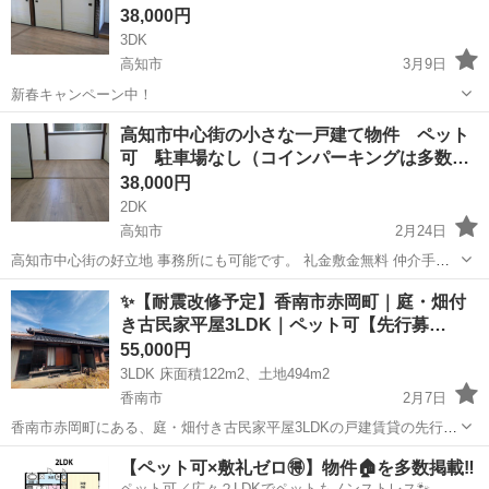
38,000円
3DK
高知市
3月9日
新春キャンペーン中！
高知
高知市
一戸建て
高知市中心街の小さな一戸建て物件 ペット
可 駐車場なし（コインパーキングは多数…
38,000円
2DK
高知市
2月24日
高知市中心街の好立地 事務所にも可能です。 礼金敷金無料 仲介手数
料無料 更新料無料 初期費用は、以下のとおりです。 保証会社あり
高知
高知市
一戸建て
無料
✨【耐震改修予定】香南市赤岡町｜庭・畑付
20000円（居住）〜29000円（事業） 退去時...
き古民家平屋3LDK｜ペット可【先行募…
55,000円
3LDK 床面積122m2、土地494m2
香南市
2月7日
香南市赤岡町にある、庭・畑付き古民家平屋3LDKの戸建賃貸の先行募
集です！ 日本家屋の平屋で、大変陽当たりもよく、広い庭と畑がある
高知
香南市
一戸建て
【ペット可×敷礼ゼロ🉐】物件🏠を多数掲載‼️
物件です。ペットと暮らしたい方、平屋に住みたい方、家庭菜園やガ
ペット可／広々２LDKでペットもノンストレス🐾