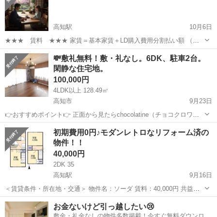
好。室内洗濯置場、敷金・礼金不要。 ...
高知駅
10月6日
★★★ 賃料 ★★★ 家賃＝基本家賃＋LD購入費用分割払い額 （保
証会社費用別） (例)基本家賃4万円、LD購入費用15万円の場合
高知
高知市
高知駅
一戸建て
戸建
💸敷礼無料！敷・礼なし。6DK、駐車2台。
40,000円＋分割払い月額7,500円=家賃47,500円/月 ★★...
閑静な住宅地。
100,000円
4LDK以上 128.49㎡
高知市
9月23日
👉️おすすめポイント👉️ 正面から見たらchocolatine（チョコクロワッ
サン）のような南西向きの明るい住空間。エアコン、TVインターホ
高知
高知市
一戸建て
初期費用0円♪モダンレトロなリフォーム済の
ン、温水洗浄便座（トイレ２カ所）。ガーデンパーティーにぴったり
物件！！
な庭つき。 ■物件名...
40,000円
2DK 35
高知駅
9月16日
＜賃貸条件・所在地・交通＞ 物件名：ソーダ 賃料：40,000円 共益
費：なし 駐車料：8,000円（近隣） 敷金：なし 礼金：なし Roomコネ
高知
高知市
高知駅
一戸建て
物件
お金ないけど引っ越したい😢
クト：1,000円/月額 間取り・面積：2DK（35.00㎡）...
敷金・礼金なしの物件多数掲載！今すぐ無料ダウンロー