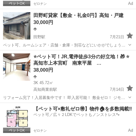
Ad
ゼロチン
田野町貸家【敷金・礼金0円】高知・戸建
30,000円
田野駅
7月21日
ペット可、ルームシェア・店舗・倉庫・別荘などにいかがでしょうか
♩
高知
安芸郡
田野駅
一戸建て
⭐️ペット可！JR,電停徒歩3分の好立地！🎁 ⭐️
高知市上本宮町 南東平屋 …
38,000円
3K 45.72㎡
高知商業前駅
7月14日
リフォーム完了！入居募集中です！ 即入居可能！ 敷金ゼロ！ ジモテ
ィーから入居申込みの場合は仲介手数料無料！ 初期費用を抑えて入居
高知
高知市
高知商業前駅
一戸建て
平屋
【ペット可×敷礼ゼロ🉐】物件🏠を多数掲載‼️
できます！ ★★★ 賃料 ★★★ 家賃 3.8万円 （保証会社費用別）
ペット可／広々２LDKでペットもノンストレス🐾
...
Ad
ゼロチン