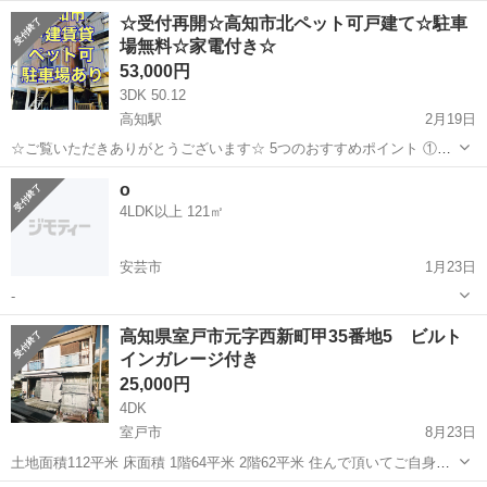
☆受付再開☆高知市北ペット可戸建て☆駐車
場無料☆家電付き☆
53,000円
3DK 50.12
高知駅
2月19日
☆ご覧いただきありがとうございます☆ 5つのおすすめポイント ①ペ
ット可 大切な家族とゆったり過ごせる ②駐車場1台有り（車種によ
高知
高知市
高知駅
一戸建て
無料
o
り2台停められます♪） ③家電付き（TV・エアコン・冷蔵庫・電子レン
4LDK以上 121㎡
ジ・洗濯機・ガ...
安芸市
1月23日
-
高知
安芸市
一戸建て
戸建
高知県室戸市元字西新町甲35番地5 ビルト
インガレージ付き
25,000円
4DK
室戸市
8月23日
土地面積112平米 床面積 1階64平米 2階62平米 住んで頂いてご自身で
DIYで住みやすくリフォームするのをおすすめします。 もちろんその