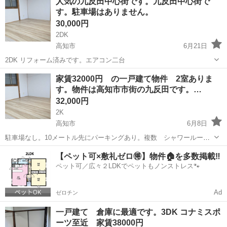
人気の九反田中心街です。九反田中心街で
す。駐車場はありません。
30,000円
2DK
高知市
6月21日
2DK リフォーム済みです。エアコン二台
高知
高知市
一戸建て
家賃32000円 の一戸建て物件 2室ありま
す。物件は高知市市街の九反田です。…
32,000円
2K
高知市
6月8日
駐車場なし。10メートル先にパーキングあり。複数 シャワールーム
あり。生活保護可
高知
高知市
一戸建て
物件
【ペット可×敷礼ゼロ🉐】物件🏠を多数掲載‼️
ペット可／広々２LDKでペットもノンストレス🐾
Ad
ゼロチン
一戸建て 倉庫に最適です。3DK コナミスポ
ーツ至近 家賃38000円