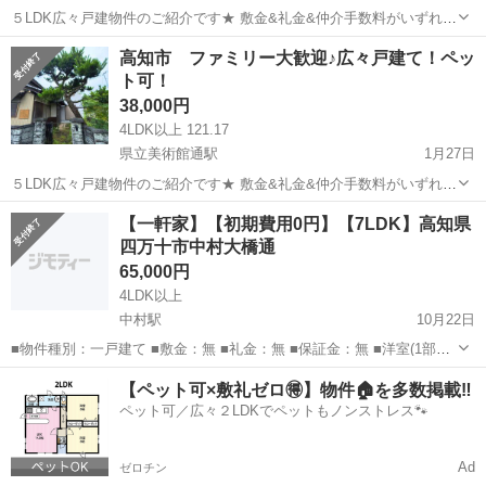
５LDK広々戸建物件のご紹介です★ 敷金&礼金&仲介手数料がいずれも
ゼロとなります！ 立地はスーパー、コンビニ等徒歩7分以内！車で3分
高知
高知市
一戸建て
仲介手数料
高知市 ファミリー大歓迎♪広々戸建て！ペッ
圏内の便利な立地です！ 更新料も賃料の0.5か月分のため、長期入居希
ト可！
望の方に...
38,000円
4LDK以上 121.17
県立美術館通駅
1月27日
５LDK広々戸建物件のご紹介です★ 敷金&礼金&仲介手数料がいずれも
ゼロとなります！ 立地はスーパー、コンビニ等徒歩7分以内！車で3分
高知
高知市
県立美術館通駅
一戸建て
仲介手数料
【一軒家】【初期費用0円】【7LDK】高知県
圏内の便利な立地です！ 更新料も賃料の0.5か月分のため、長期入居希
四万十市中村大橋通
望の方に...
65,000円
4LDK以上
中村駅
10月22日
■物件種別：一戸建て ■敷金：無 ■礼金：無 ■保証金：無 ■洋室(1部
屋)、和室(6部屋) ■リフォーム、DIY：可 ■駐車場：無 (近くに有料駐車
高知
四万十市
中村駅
一戸建て
初期
【ペット可×敷礼ゼロ🉐】物件🏠を多数掲載‼️
場がいくつかあります) ※ただし、バイクや自転車は家の中に...
ペット可／広々２LDKでペットもノンストレス🐾
Ad
ゼロチン