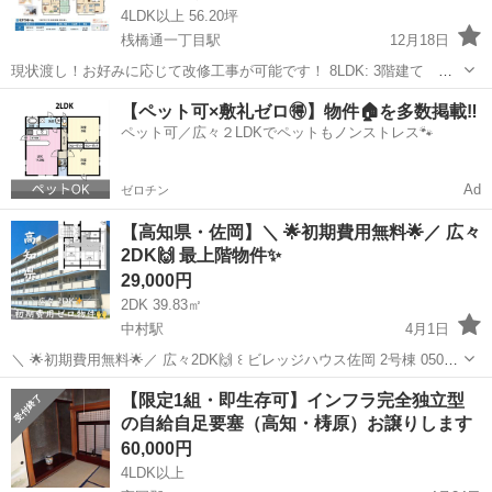
4LDK以上 56.20坪
桟橋通一丁目駅
12月18日
現状渡し！お好みに応じて改修工事が可能です！ 8LDK: 3階建て
内 2階 3階 部分 2.3 階の広い物件で自由自在！ 【ご自宅・何商で
高知
高知市
桟橋通一丁目駅
一戸建て
【ペット可×敷礼ゼロ🉐】物件🏠を多数掲載‼️
も可能！】ご自宅／事務所／診療所／社員寮を兼ねてお仕事が可能で
ペット可／広々２LDKでペットもノンストレス🐾
す。 初期費用を最小限...
Ad
ゼロチン
【高知県・佐岡】＼ 🌟初期費用無料🌟／ 広々
2DK🙌 最上階物件✨️
29,000円
2DK 39.83㎡
中村駅
4月1日
＼ 🌟初期費用無料🌟／ 広々2DK🙌 ‪꒰ ビレッジハウス佐岡 2号棟 0503 /
2DK ꒱‬ 高知県四万十市 佐岡1047-2 家賃＊29,000円👛 管理費＊0円‼️ 間
高知
四万十市
中村駅
一戸建て
無料
【限定1組・即生存可】インフラ完全独立型
取り＊2DK 構造＊...
の自給自足要塞（高知・梼原）お譲りします
60,000円
4LDK以上