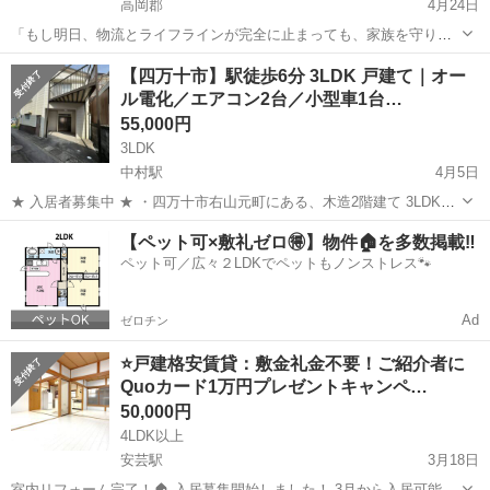
高岡郡
4月24日
「もし明日、物流とライフラインが完全に止まっても、家族を守り抜
けますか？」 現在の深刻な情勢を受け、都市部での生活リスクが極限
高知
高岡郡
一戸建て
【四万十市】駅徒歩6分 3LDK 戸建て｜オー
まで高まっています。 本物件は、高知県の標高の高い山間部（梼原
ル電化／エアコン2台／小型車1台…
町）に、現役エンジニアが数年...
55,000円
3LDK
中村駅
4月5日
★ 入居者募集中 ★ ・四万十市右山元町にある、木造2階建て 3LDKの
戸建て ・オール電化で、TVモニター付きインターホン・エアコン2
高知
四万十市
中村駅
一戸建て
【ペット可×敷礼ゼロ🉐】物件🏠を多数掲載‼️
台・トイレ2か所付き ■ 物件概要 ・所在地：四万十市右山元町2丁目
ペット可／広々２LDKでペットもノンストレス🐾
...
Ad
ゼロチン
⭐️戸建格安賃貸：敷金礼金不要！ご紹介者に
Quoカード1万円プレゼントキャンペ…
50,000円
4LDK以上
安芸駅
3月18日
室内リフォーム完了！🏠 入居募集開始しました！ 3月から入居可能で