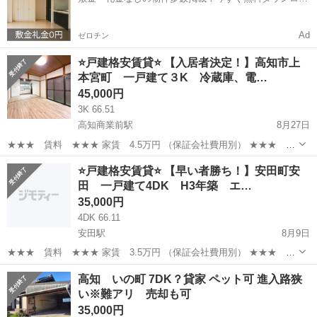
ド✨
Ad
ゼロチン
⭐️戸建格安賃貸⭐️ 【入居者決定！】高知市上
本宮町 一戸建て３K 冷蔵庫、電…
45,000円
3K 66.51
高知商業前駅
8月27日
★★★ 賃料 ★★★ 家賃 4.5万円 （保証会社費用別） ★★★ 初
期費用 ★★★ 敷金・礼金 各1ヶ月分 ペットありの場合：要相談
高知
高知市
高知商業前駅
一戸建て
戸建
⭐️戸建格安賃貸⭐️ 【早い者勝ち！】安田町安
★★★ 物件内容 ★★★ ■面積：66.51m² ■間取り：3K...
田 一戸建て4DK H3年築 エ…
35,000円
4DK 66.11
安田駅
8月9日
★★★ 賃料 ★★★ 家賃 3.5万円 （保証会社費用別） ★★★ 初
期費用 ★★★ 敷金・礼金1ヶ月分 ペットありの場合：要相談
高知
安芸郡
安田駅
一戸建て
徒歩
高知 いの町 7DK？貸家 ペット可 進入路狭
★★★ 物件内容 ★★★ ■面積：66.11m² ■間取り：4DK ...
い※難アリ 売却も可
35,000円