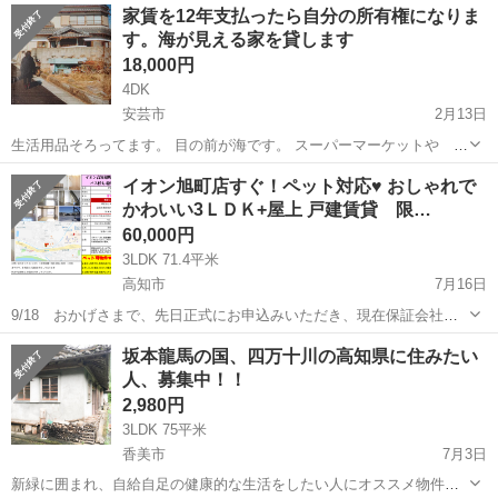
高知
室戸市
一戸建て
物件
家賃を12年支払ったら自分の所有権になりま
まま住んで頂いても構いません。 古く痛みのある物件なので安く提供
す。海が見える家を貸します
させて...
18,000円
4DK
安芸市
2月13日
生活用品そろってます。 目の前が海です。 スーパーマーケットや て
ずくりパン屋もあります 毎月18000円支払いながら 12年支払ったら
高知
安芸市
一戸建て
イオン旭町店すぐ！ペット対応♥ おしゃれで
自分の家になります。 車庫もあります.床面積７５．４３ ４ＤＫ 土
かわいい3ＬＤＫ+屋上 戸建賃貸 限…
地面積 ９７...
60,000円
3LDK 71.4平米
高知市
7月16日
9/18 おかげさまで、先日正式にお申込みいただき、現在保証会社の
審査待ちとなりました。ご検討いただきました皆さま方に感謝いたし
高知
高知市
一戸建て
坂本龍馬の国、四万十川の高知県に住みたい
ます。 また、空室情報が出ましたら、投稿させていただきますのでど
人、募集中！！
うぞよろしくお願いいたしま...
2,980円
3LDK 75平米
香美市
7月3日
新緑に囲まれ、自給自足の健康的な生活をしたい人にオススメ物件。