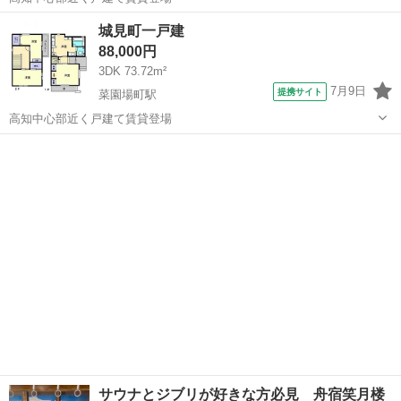
高知
高知市
菜園場町駅
一戸建て
城見町一戸建
88,000円
3DK 73.72m²
7月9日
提携サイト
菜園場町駅
高知中心部近く戸建て賃貸登場
高知
高知市
菜園場町駅
一戸建て
サウナとジブリが好きな方必見 舟宿笑月楼