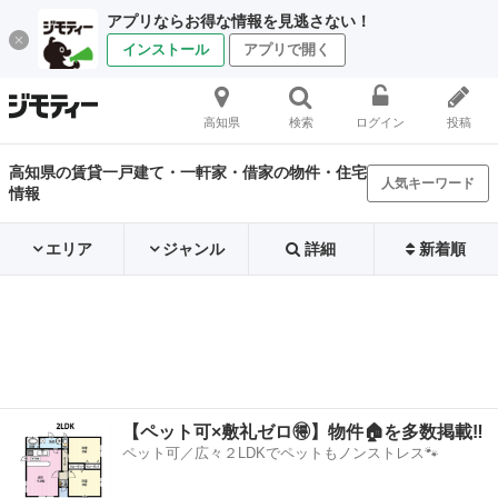
アプリならお得な情報を見逃さない！
インストール
アプリで開く
高知県
検索
ログイン
投稿
高知県の賃貸一戸建て・一軒家・借家の物件・住宅
人気キーワード
情報
エリア
ジャンル
詳細
新着順
【ペット可×敷礼ゼロ🉐】物件🏠を多数掲載‼️
ペット可／広々２LDKでペットもノンストレス🐾