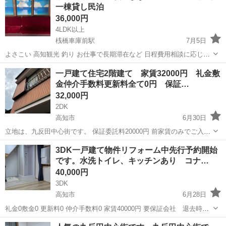
一棟貸し民泊
36,000円
4LDK以上
桟橋車庫前駅
7月5日
よさこい 高知観光 釣り お仕事で長期滞在など 日程費用相談に応じま
す。 家賃ではありません 一日単位の民泊です。 ジブリ風のお風呂
高知
高知市
桟橋車庫前駅
一戸建て
サウナ
一戸建て住宅2階建て 家賃32000円 礼金敷
や、サウナ キッズルームあり。 桂浜まで7分 9人分のベットあり プラ
金仲介手数料更新料全て0円 保証…
ス布団あります。 値段...
32,000円
2DK
高知市
6月30日
立地は、九反田中心街です。 保証委託料20000円 前家賃のみでご入居
可能。 エアコン新品二台 シャワールーム新品あります。 初期費用
高知
高知市
一戸建て
仲介手数料
3DK一戸建て物件リフォーム中先行予約開始
52000円。 火災保険は別途ご自身で安いのにお入りく...
です。水洗トイレ、キッチンあり コナ…
40,000円
3DK
高知市
6月28日
礼金0敷金0 更新料0 仲介手数料0 家賃40000円 要保証会社 退去時清
掃費用38000円
高知
高知市
一戸建て
物件