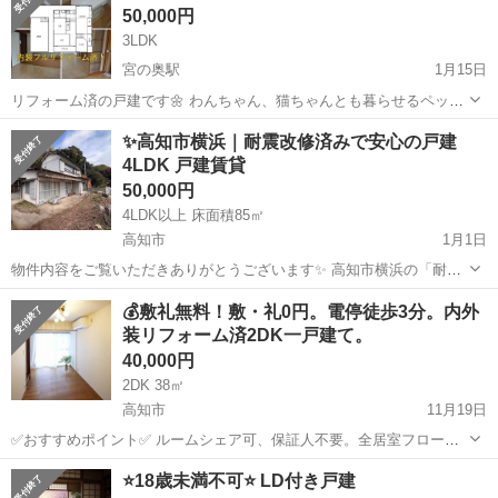
50,000円
3LDK
宮の奥駅
1月15日
リフォーム済の戸建です🌼 わんちゃん、猫ちゃんとも暮らせるペット
可物件です☺️ 広々とした3LDKの間取りに 1階部分が車庫になっている
高知
高知市
宮の奥駅
一戸建て
✨高知市横浜｜耐震改修済みで安心の戸建
ため車やバイクを止めれます！ 車庫からはそのまま部屋に上がれる作
4LDK 戸建賃貸
りになっています⭐️ 車...
50,000円
4LDK以上 床面積85㎡
高知市
1月1日
物件内容をご覧いただきありがとうございます✨ 高知市横浜の「耐震
改修済み戸建て」の募集です。 「大家直」の物件ですので、条件面な
高知
高知市
一戸建て
💰️敷礼無料！敷・礼0円。電停徒歩3分。内外
どお気軽にご相談ください！ →2026年4月1日付けで契約が決まりまし
装リフォーム済2DK一戸建て。
たので、募集終了...
40,000円
2DK 38㎡
高知市
11月19日
✅おすすめポイント✅ ルームシェア可、保証人不要。全居室フローリ
ング、エアコン、照明、TVインターホン完備。温水洗浄便座、全居室
高知
高知市
一戸建て
⭐️18歳未満不可⭐️ LD付き戸建
収納あり。内装リフォーム済みで、南面リビング、通風・陽当り良