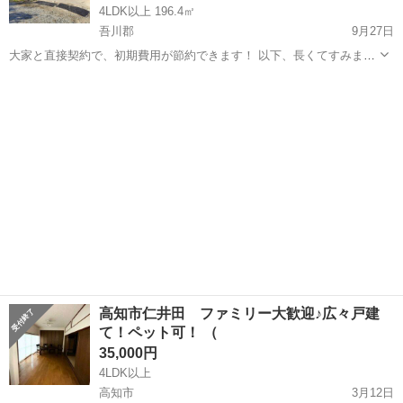
4LDK以上 196.4㎡
吾川郡
9月27日
大家と直接契約で、初期費用が節約できます！ 以下、長くてすみませ
んが、よくお読み下さい。 高知県いの町にある一戸建てをお貸ししま
高知
吾川郡
一戸建て
初期
す。 いの駅から出ている、伊野・宇佐線の八天大橋東というバス停が
最寄りで、徒歩約１...
高知市仁井田 ファミリー大歓迎♪広々戸建
て！ペット可！ （
35,000円
4LDK以上
高知市
3月12日