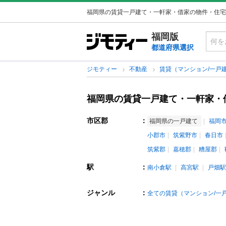
福岡県の賃貸一戸建て・一軒家・借家の物件・住宅
福岡版
都道府県選択
ジモティー
不動産
賃貸（マンション/一戸
福岡県の賃貸一戸建て・一軒家・
市区郡
：
福岡県の一戸建て
福岡
小郡市
筑紫野市
春日市
筑紫郡
嘉穂郡
糟屋郡
駅
：
南小倉駅
高宮駅
戸畑駅
ジャンル
：
全ての賃貸（マンション/一