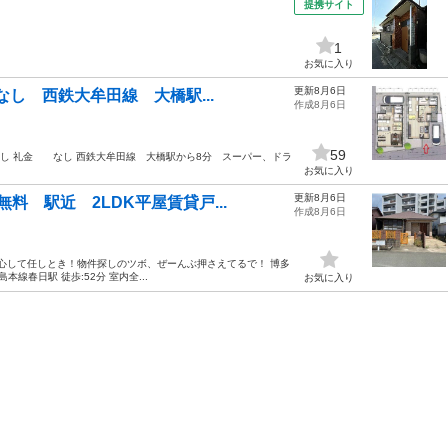
提携サイト
。
1
お気に入り
更新8月6日
なし 西鉄大牟田線 大橋駅...
作成8月6日
59
 なし 礼金 なし 西鉄大牟田線 大橋駅から8分 スーパー、ドラ
お気に入り
更新8月6日
無料 駅近 2LDK平屋賃貸戸...
作成8月6日
安心して任しとき！物件探しのツボ、ぜーんぶ押さえてるで！ 博多
本線春日駅 徒歩:52分 室内全...
お気に入り