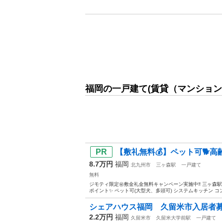
福岡の一戸建て(賃貸（マンション
【敷礼無料💰】ペット可🐕高齢者
8.7万円
福岡
北九州市
三ヶ森駅
一戸建て
無料
ジモティ限定㊙️敷金礼金無料キャンペーン実施中‼️ 三ヶ森駅
ポイント✨ ペット可(大型犬、多頭可) システムキッチン コン
シェアハウス福岡 久留米市入居者募集 家
2.2万円
福岡
久留米市
久留米大学前駅
一戸建て