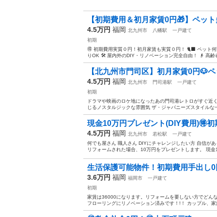
【初期費用＆初月家賃0円🎁】ペット多
4.5万円
福岡
北九州市
八幡駅
一戸建て
初期
🉐 初期費用実質０円！初月家賃も実質０円！ 🐈‍⬛ ペッ
りOK 🛠️ 屋内外のDIY・リノベーション完全自由！ 👴 高
【北九州市門司区】初月家賃0円🐶ペット
4.5万円
福岡
北九州市
門司港駅
一戸建て
初期
ドラマや映画のロケ地になったあの門司港レトロがすぐ近く
じるノスタルジックな雰囲気 ザ・ジャパニーズスタイルな一軒
現金10万円プレゼント(DIY費用)🉐初期費
4.5万円
福岡
北九州市
若松駅
一戸建て
何でも屋さん 職人さん DIYにチャレンジしたい方 自信が
リフォームされた場合、10万円をプレゼントします。 現金10
生活保護可能物件！初期費用手出し0円 
3.6万円
福岡
福岡市
一戸建て
初期
家賃は36000になります。リフォームを要しない方でど
フローリングにリノベーション済みです！!！ カップル、家