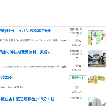
更新8月5日
歩1分 イオン若松車で5分 ...
作成8月5日
 外国人OK 生活保護OK グーグルマップ（建物） https://
5
お気に入り
更新8月5日
建て🉐初期費用無料・家賃2...
作成8月5日
6
mSKO51VJTWrLNDNadYh7D9OKw6m/view?usp=sharing ✅早い者勝
お気に入り
徒歩21分
提携サイト
に暮らしやすい立地です。
1
お気に入り
作成8月5日
区住吉】渡辺通駅徒歩15分！駐...