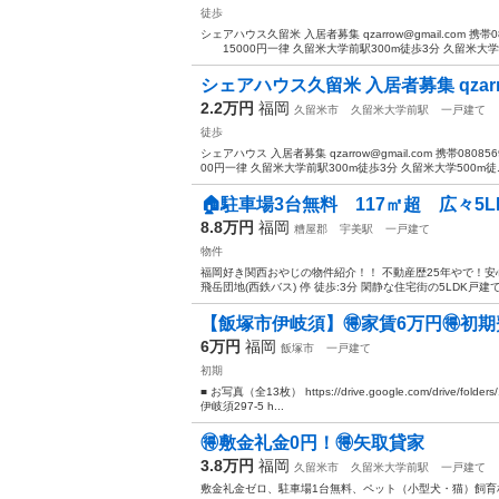
徒歩
シェアハウス久留米 入居者募集 qzarrow@gmail.co
15000円一律 久留米大学前駅300m徒歩3分 久留米大学5.
シェアハウス久留米 入居者募集 qzarrow@
2.2万円
福岡
久留米市
久留米大学前駅
一戸建て
徒歩
シェアハウス 入居者募集 qzarrow@gmail.com 携
00円一律 久留米大学前駅300m徒歩3分 久留米大学500m徒..
🏠駐車場3台無料 117㎡超 広々5LD
8.8万円
福岡
糟屋郡
宇美駅
一戸建て
物件
福岡好き関西おやじの物件紹介！！ 不動産歴25年やで！安
飛岳団地(西鉄バス) 停 徒歩:3分 閑静な住宅街の5LDK戸建て
【飯塚市伊岐須】🉐家賃6万円🉐初期費
6万円
福岡
飯塚市
一戸建て
初期
■ お写真（全13枚） https://drive.google.com/drive/fol
伊岐須297-5 h...
🉐敷金礼金0円！🉐矢取貸家
3.8万円
福岡
久留米市
久留米大学前駅
一戸建て
敷金礼金ゼロ、駐車場1台無料、ペット（小型犬・猫）飼育