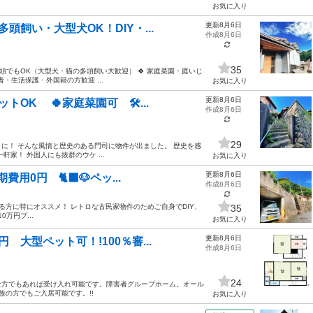
お気に入り
更新8月6日
頭飼い・大型犬OK！DIY・...
作成8月6日
35
ト何頭でもOK（大型犬・猫の多頭飼い大歓迎） 🍀 家庭菜園・庭いじ
齢者・生活保護・外国籍の方歓迎 ...
お気に入り
更新8月6日
OK 🍀家庭菜園可 🛠️...
作成8月6日
29
に！ そんな風情と歴史のある門司に物件が出ました。 歴史を感
家！ 外国人にも抜群のウケ ...
お気に入り
更新8月6日
用0円 🐈‍⬛🐶ペッ...
作成8月6日
ある方に特にオススメ！ レトロな古民家物件のためご自身でDIY、
35
万円プ...
お気に入り
更新8月6日
大型ペット可！!100％審...
作成8月6日
24
んな方でもあれば受け入れ可能です。障害者グループホーム。オール
族の方でもご入居可能です。!!
お気に入り