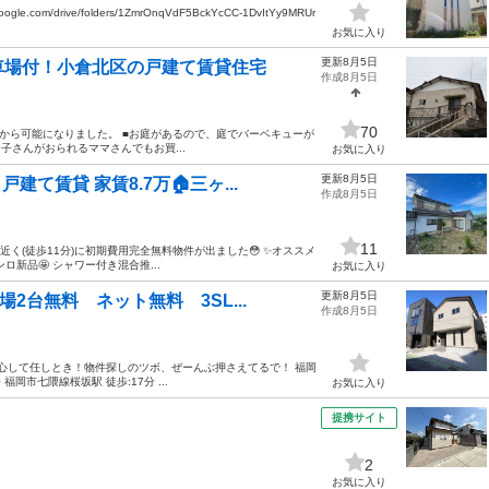
com/drive/folders/1ZmrOnqVdF5BckYcCC-1DvItYy9MRUr
お気に入り
更新8月5日
車場付！小倉北区の戸建て賃貸住宅
作成8月5日
70
旬から可能になりました。 ■お庭があるので、庭でバーベキューが
子さんがおられるママさんでもお買...
お気に入り
更新8月5日
建て賃貸 家賃8.7万🏠三ヶ...
作成8月5日
11
近く(徒歩11分)に初期費用完全無料物件が出ました😳 ✨オススメ
ロ新品🤩 シャワー付き混合推...
お気に入り
更新8月5日
2台無料 ネット無料 3SL...
作成8月5日
安心して任しとき！物件探しのツボ、ぜーんぶ押さえてるで！ 福岡
福岡市七隈線桜坂駅 徒歩:17分 ...
お気に入り
提携サイト
2
お気に入り