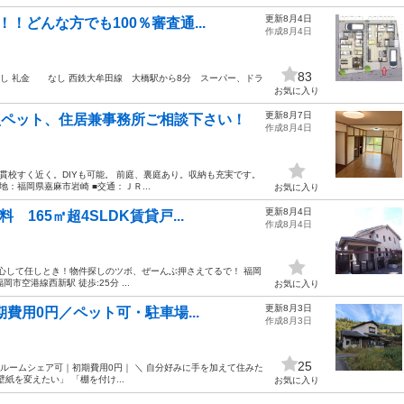
更新8月4日
！どんな方でも100％審査通...
作成8月4日
83
 なし 礼金 なし 西鉄大牟田線 大橋駅から8分 スーパー、ドラ
お気に入り
更新8月7日
型ペット、住居兼事務所ご相談下さい！
作成8月4日
中一貫校すく近く。DIYも可能。 前庭、裏庭あり。収納も充実です。
地：福岡県嘉麻市岩崎 ■交通：ＪＲ...
お気に入り
更新8月4日
165㎡超4SLDK賃貸戸...
作成8月4日
安心して任しとき！物件探しのツボ、ぜーんぶ押さえてるで！ 福岡
岡市空港線西新駅 徒歩:25分 ...
お気に入り
更新8月3日
費用0円／ペット可・駐車場...
作成8月3日
25
｜ルームシェア可｜初期費用0円｜ ＼ 自分好みに手を加えて住みた
紙を変えたい」 「棚を付け...
お気に入り