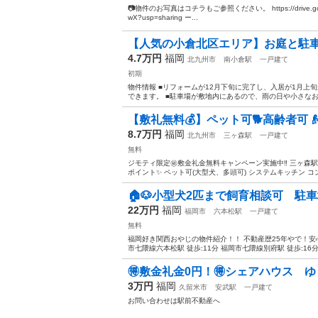
📷️物件のお写真はコチラもご参照ください。 https://drive.google.
wX?usp=sharing ー...
【人気の小倉北区エリア】お庭と駐
4.7万円
福岡
北九州市
南小倉駅
一戸建て
初期
物件情報 ■リフォームが12月下旬に完了し、入居が1月上
できます。 ■駐車場が敷地内にあるので、雨の日や小さなお
【敷礼無料💰】ペット可🐕高齢者可👴戸
8.7万円
福岡
北九州市
三ヶ森駅
一戸建て
無料
ジモティ限定㊙️敷金礼金無料キャンペーン実施中‼️ 三ヶ森駅
ポイント✨ ペット可(大型犬、多頭可) システムキッチン コン
🏠🐶小型犬2匹まで飼育相談可 駐車場
22万円
福岡
福岡市
六本松駅
一戸建て
無料
福岡好き関西おやじの物件紹介！！ 不動産歴25年やで！
市七隈線六本松駅 徒歩:11分 福岡市七隈線別府駅 徒歩:16分 
🉐敷金礼金0円！🉐シェアハウス ゆ
3万円
福岡
久留米市
安武駅
一戸建て
お問い合わせは駅前不動産へ