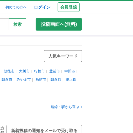
ログイン
会員登録
初めての方へ
投稿画面へ(無料)
検索
人気キーワード
筑後市
大川市
行橋市
豊前市
中間市
朝倉市
みやま市
糸島市
朝倉郡
築上郡
路線・駅から選ぶ
た方
新着投稿の通知をメールで受け取る
登録