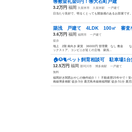
🉐敷金礼金0円！🉐大石町戸建
3.2万円
福岡
久留米市
久留米駅
一戸建て
日当たり良好で、明るくとっても開放感のあるお部屋です
築浅 戸建て 4LDK 100㎡ 審査
3.6万円
福岡
福岡市
一戸建て
徒歩
地上 2階 南向き 家賃 36000円 管理費 なし 敷金
ックストア、コンビニが近くの立地 築浅...
🏠🐶🐈ペット飼育相談可 駐車場1台
12.5万円
福岡
那珂川市
博多南駅
一戸建て
無料
福岡好き関西おやじの物件紹介！！ 不動産歴25年やで！
南線博多南駅 徒歩:5分 鹿児島本線南福岡駅 徒歩:51分 鹿児島