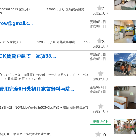
2
m 携帯08085696015 家賃月々 22000円より 光熱費共用費
..
お気に入り
更新8月7日
gmail.c...
作成8月7日
3
帯08085696015 家賃月々 22000円より 光熱費共用費 150
.
お気に入り
更新8月7日
K賃貸戸建て 家賃88,...
作成8月7日
心して任しとき！物件探しのツボ、ぜーんぶ押さえてるで！ バス:
！！ 駐車場3台可！！ バス停...
お気に入り
更新8月6日
用完全0円🉐初月家賃無料🚗駐...
作成8月6日
ders/1YSIkt2I_-NKVMLLwWv3q3p5CM0LxlPY5 ■ 場所 福岡県飯塚市
お気に入り
提携サイト
相談OK、平屋タイプの賃貸戸建です。
10