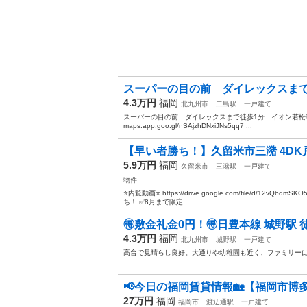
スーパーの目の前 ダイレックスまで徒
4.3万円
福岡
北九州市
二島駅
一戸建て
スーパーの目の前 ダイレックスまで徒歩1分 イオン若松車で5分
maps.app.goo.gl/nSAjzhDNxiJNs5qq7 ...
【早い者勝ち！】久留米市三潴 4DK戸
5.9万円
福岡
久留米市
三潴駅
一戸建て
物件
⭐️内覧動画⭐️ https://drive.google.com/file/d/12vQbq
ち！ ✅8月まで限定...
🉐敷金礼金0円！🉐日豊本線 城野駅 
4.3万円
福岡
北九州市
城野駅
一戸建て
高台で見晴らし良好。大通りや幼稚園も近く、ファミリー
📢今日の福岡賃貸情報🏡【福岡市博多
27万円
福岡
福岡市
渡辺通駅
一戸建て