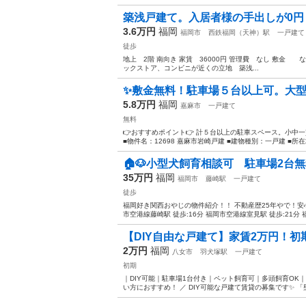
築浅戸建て。入居者様の手出しが0円！
3.6万円
福岡
福岡市
西鉄福岡（天神）駅
一戸建て
徒歩
地上 2階 南向き 家賃 36000円 管理費 なし 敷金
ックストア、コンビニが近くの立地 築浅...
✨️敷金無料！駐車場５台以上可。大
5.8万円
福岡
嘉麻市
一戸建て
無料
👉️おすすめポイント👉️ 計５台以上の駐車スペース。小
■物件名：12698 嘉麻市岩崎戸建 ■建物種別：一戸建 ■所在
🏠🐶小型犬飼育相談可 駐車場2台無料 
35万円
福岡
福岡市
藤崎駅
一戸建て
徒歩
福岡好き関西おやじの物件紹介！！ 不動産歴25年やで！
市空港線藤崎駅 徒歩:16分 福岡市空港線室見駅 徒歩:21分 福
【DIY自由な戸建て】家賃2万円！初期
2万円
福岡
八女市
羽犬塚駅
一戸建て
初期
｜DIY可能｜駐車場1台付き｜ペット飼育可｜多頭飼育OK
い方におすすめ！ ／ DIY可能な戸建て賃貸の募集です✨ 「壁