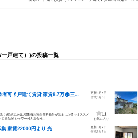
/一戸建て）)の投稿一覧
更新8月5日
可👴戸建て賃貸 家賃8.7万🏠三...
作成8月5日
11
近く(徒歩11分)に初期費用完全無料物件が出ました😳 ✨オススメ
ロ新品🤩 シャワー付き混合推...
お気に入り
更新8月7日
賃22000円より 光...
作成8月7日