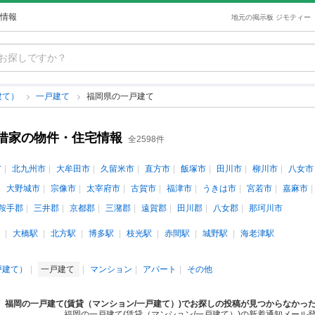
情報
地元の掲示板 ジモティー
建て）
一戸建て
福岡県の一戸建て
借家の物件・住宅情報
全2598件
市
北九州市
大牟田市
久留米市
直方市
飯塚市
田川市
柳川市
八女市
大野城市
宗像市
太宰府市
古賀市
福津市
うきは市
宮若市
嘉麻市
鞍手郡
三井郡
京都郡
三潴郡
遠賀郡
田川郡
八女郡
那珂川市
大橋駅
北方駅
博多駅
枝光駅
赤間駅
城野駅
海老津駅
戸建て）
一戸建て
マンション
アパート
その他
福岡の一戸建て(賃貸（マンション/一戸建て）)でお探しの投稿が見つからなかっ
福岡の一戸建て(賃貸（マンション/一戸建て）)の新着通知メール