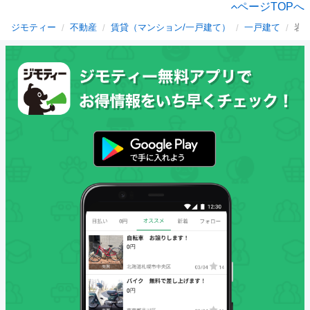
ページTOPへ
ジモティー
不動産
賃貸（マンション/一戸建て）
一戸建て
岩