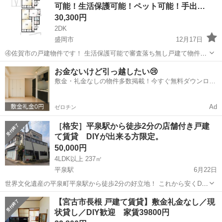
可能！生活保護可能！ペット可能！手出…
な...
30,300円
2DK
盛岡市
12月17日
④佐賀市の戸建物件です！ 生活保護可能で審査落ち無し戸建て物件で
す！ バリアフリーで車イスも可能です！ 世話人常駐！！ ご相談ござ
岩手
盛岡市
一戸建て
物件
お金ないけど引っ越したい😢
いましたら気軽にご問い合わせ下さい
敷金・礼金なしの物件多数掲載！今すぐ無料ダウンロー
ド✨
Ad
ゼロチン
［格安］平泉駅から徒歩2分の店舗付き戸建
て賃貸 DIYが出来る方限定。
50,000円
4LDK以上 237㎡
平泉駅
6月22日
世界文化遺産の平泉町平泉駅から徒歩2分の好立地！ これから安くDIY
してお店を始めたい方や建築業、大工さんなど建物の修繕などDIY出来
岩手
西磐井郡
平泉駅
一戸建て
【宮古市長根 戸建て賃貸】敷金礼金なし／現
る方限定の賃貸物件となります。修繕、DIY費用は借主負担となりま
状貸し／DIY歓迎 家賃39800円
す。 また会社様の倉庫や資...