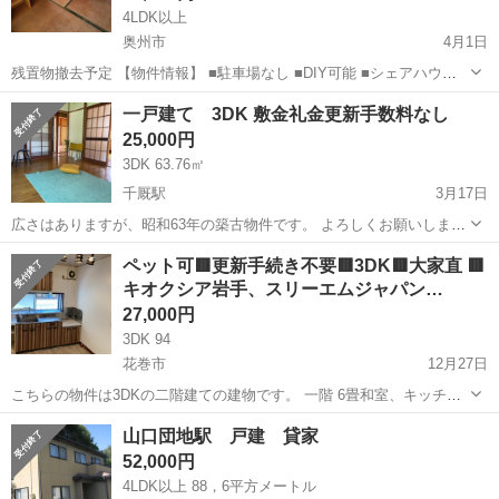
4LDK以上
奥州市
4月1日
残置物撤去予定 【物件情報】 ■駐車場なし ■DIY可能 ■シェアハウス
可能 ■転貸可能 ■ペット可能 ■事務所使用可能 ■保証会社あり 質問な
岩手
奥州市
一戸建て
DIY
一戸建て 3DK 敷金礼金更新手数料なし
ど問い合わせ含め詳しい情報や写真など欲しい場合 🍀LIN...
25,000円
3DK 63.76㎡
千厩駅
3月17日
広さはありますが、昭和63年の築古物件です。 よろしくお願いしま
す。 ⭐️家賃 25,000円/月 ⭐️敷金 なし ⭐️礼金 なし ⭐️駐車 普通車２
岩手
一関市
千厩駅
一戸建て
物件
ペット可🟥更新手続き不要🟥3DK🟥大家直 🟥
台 ⭐️更新手数料 なし 築古ですのが日当たり良好。お好きなように改
キオクシア岩手、スリーエムジャパン…
良し...
27,000円
3DK 94
花巻市
12月27日
こちらの物件は3DKの二階建ての建物です。 一階 6畳和室、キッチ
ン、お風呂、トイレ（汲み取り式） 二階 8畳和室、6畳フローリング
岩手
花巻市
一戸建て
初期
山口団地駅 戸建 貸家
大家直なので２年に一回の更新手続きはありません‼️ 初期費用は保証
52,000円
会社によりますが初回...
4LDK以上 88，6平方メートル