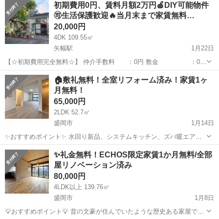
岩手
久慈市
一戸建て
初期費用0円、賃料月額2万円🍎DIY可能物件
🉑生活保護歓迎🔥当月末まで家賃無料…
20,000円
4DK 109.55㎡
矢幅駅
1月22日
【☆初期費用完全無料☆】 仲介手数料 ：0円 敷金 ：0円
礼金 ：0円 日割り家賃 ：0円(当月末まで家賃無料) －－
岩手
盛岡市
矢幅駅
一戸建て
初期
🏠️敷礼無料！全室リフォーム済み！家賃1ヶ
－－－－－－－－－－－－ 計 ：0円 初期費用は頂い...
月無料！
65,000円
2LDK 52.7㎡
盛岡市
1月14日
✨️おすすめポイント✨️ 水回り新品、システムキッチン、ズバ暖エアコ
ン、浴室オートストップ、独立洗面化粧台、温水洗浄便座、TVモニタ
岩手
盛岡市
一戸建て
無料
✨️礼金無料！ECHOS限定家賃1か月無料/全部
ー付、敷金、礼金、駐車場１台無料。ペット2匹まで可。大型犬も可。
屋リノベーション済み
物置あり。 ■物件名：22...
80,000円
4LDK以上 139.76㎡
盛岡市
1月8日
💡おすすめポイント💡 昔の文豪が住んでいたような歴史ある家屋で