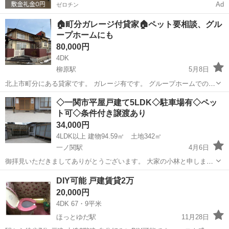
Ad
ゼロチン
🏠町分ガレージ付貸家🏠ペット要相談、グル
ープホームにも
80,000円
4DK
柳原駅
5月8日
北上市町分にある貸家です。 ガレージ有です。 グループホームでの活
用なども可能です。 ペットについては要相談でお願いします。
岩手
北上市
柳原駅
一戸建て
グループホーム
◇一関市平屋戸建て5LDK◇駐車場有◇ペッ
ト可◇条件付き譲渡あり
34,000円
4LDK以上 建物94.59㎡ 土地342㎡
一ノ関駅
4月6日
御拝見いただきましてありがとうございます。 大家の小林と申しま
す。 本物件は一関駅から車で10分の萩荘本町にございます。 築は古い
岩手
一関市
一ノ関駅
一戸建て
DIY可能 戸建賃貸2万
ですが、平屋で駐車場もありますので、使い勝手はいい方だと思いま
20,000円
す！ また間取りは5...
4DK 67・9平米
ほっとゆだ駅
11月28日