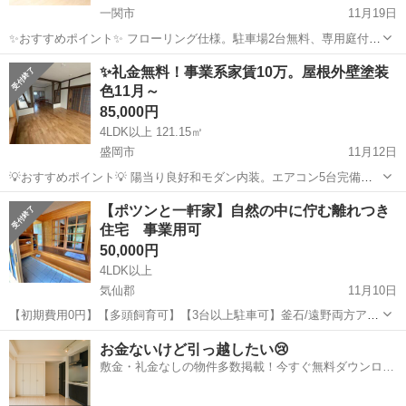
一関市
11月19日
✨️おすすめポイント✨️ フローリング仕様。駐車場2台無料、専用庭付
き。リフォーム済で快適な住環境。ペット相談可、閑静な住宅地で子
岩手
一関市
一戸建て
無料
✨️礼金無料！事業系家賃10万。屋根外壁塗装
育てにも最適。南西向きで陽当たり良好。 ■物件名：21120 一関市関
色11月～
が丘戸建 ■建物種別...
85,000円
4LDK以上 121.15㎡
盛岡市
11月12日
💡おすすめポイント💡 陽当り良好和モダン内装。エアコン5台完備。
水まわりはほぼ新品。内窓設置。駐車場2台無料。2025年11月以降、
岩手
盛岡市
一戸建て
無料
【ポツンと一軒家】自然の中に佇む離れつき
屋根外壁塗装工事予定。 ■物件名：17371 上田4戸建 ■建物種別：一戸
住宅 事業用可
建 ■所在地：...
50,000円
4LDK以上
気仙郡
11月10日
【初期費用0円】【多頭飼育可】【3台以上駐車可】釜石/遠野両方アク
セス可能な広々気持ちのいい戸建てのご紹介 釜石にも遠野にもアクセ
岩手
気仙郡
一戸建て
初期
お金ないけど引っ越したい😢
ス可能な 広々築浅戸建て賃貸物件をご紹介します。 すぐご利用開始で
敷金・礼金なしの物件多数掲載！今すぐ無料ダウンロー
きます。 内...
ド✨