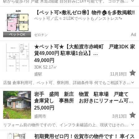
駅から徒歩7分 戸建 木造2階建 自分好みにDIY可能です。 コロナ感染
が日本で一番少ない町です。 駅構内に温泉があることでも有名
岩手
和賀郡
ほっとゆだ駅
一戸建て
DIY
【ペット可×敷礼ゼロ🉐】物件🏠を多数掲載‼️
ペット可／広々２LDKでペットもノンストレス🐾
Ad
ゼロチン
★ペット可★【大船渡市赤崎町 戸建3DK 家
賃49,000円 駐車場1台込】…
49,000円
3DK 52.17㎡
盛駅
11月18日
店舗 倉庫利用可、ペット可、寮利用、詳細条件等 何でもご相談下さ
い。駐車場（小型車1台付）赤崎町ローソン徒歩1分、サンリアまで
岩手
大船渡市
盛駅
一戸建て
徒歩
岩手 盛岡 新庄 物置 駐車場 戸建て
800M ガス 給湯器はプロパン、上水道、トイレは簡易水洗
倉庫貸し 事務所 お好きにリフォーム可…
25,000円
盛岡市
3月13日
リフォーム前の物件ですので、インフラ未確認の上、現状ではそのま
ま住むことはできません。 倉庫などにいかがでしょうか？ お好きにリ
岩手
盛岡市
一戸建て
物件
初期費用ゼロ円！佐賀市の物件です！ 車イス
フォームも可能です。 盛岡の街なかにも近く、好立地です。 小さい車