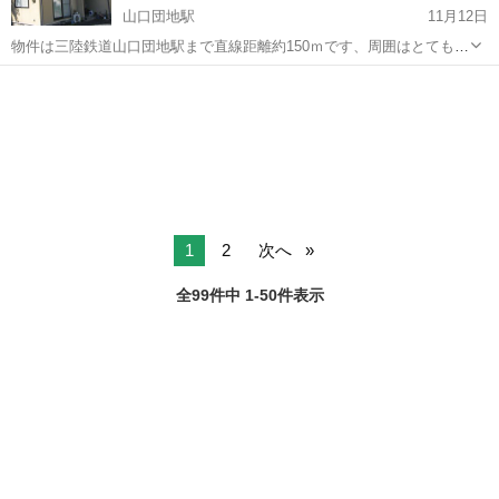
山口団地駅
11月12日
物件は三陸鉄道山口団地駅まで直線距離約150ｍです、周囲はとても静
かです、 内見見学は１２月１６日からできます。家賃は市内相場より
岩手
宮古市
山口団地駅
一戸建て
物件
２割ほど安いと思います。 木造２階建て、居室は６畳洋室４部屋、リ
イビングキッチン１部屋あり...
1
2
次へ
全99件中 1-50件表示