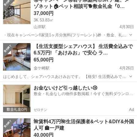
の庭にしたり薪ストーブを設置して燃料にしたり等もok! 岩手山のすぐ
ゾネット🏠ペット相談可🐕敷金礼金『0…
近くで定住や別荘利用に。 ...
37,000円
3K 53.83㎡
山岸駅
4月30日
・現在キャンペーン‼️家賃1ヶ月分無料(フリーレント)🎁 ・敷金、礼金
『０』‼️ ・2022年12月リフォーム済み✨CFオシャレにリフォーム✨ ・
岩手
盛岡市
山岸駅
一戸建て
【生活支援型シェアハウス】 生活費全込みで
カメラ付インターフォン、エアコン、追焚機能新設✨ ・駐車場1台
6.5万円! 「あけみお」で安心 ラ…
3000...
65,000円
金ケ崎駅
4月26日
はじめまして、シェアハウスあけみおです。 【格安! 生活費込みで安
心の住まい】 ・家賃・水道・光熱費・飲食代・その他管理費 →すべて
岩手
奥州市
金ケ崎駅
一戸建て
生活保護
お金ないけど引っ越したい😢
込みで 【月6.5万円】! ・生活保護受給者の方も支援対応可能 ● 入居可
敷金・礼金なしの物件多数掲載！今すぐ無料ダウンロー
能人数:...
ド✨
Ad
ゼロチン
🌺賃料4万円🌺生活保護者&ペット&DIY&外国
人可 🏫一戸建
40,000円