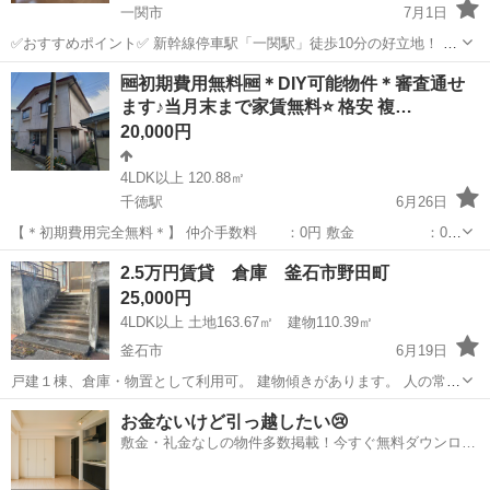
一関市
7月1日
✅おすすめポイント✅ 新幹線停車駅「一関駅」徒歩10分の好立地！ 病
院まで車で約4分、岩手銀行一関支店・ウエルシア一関末広店まで車で
岩手
一関市
一戸建て
🆓初期費用無料🆓＊DIY可能物件＊審査通せ
約3分、コープも車で約5分圏内と、毎日の生活にも便利です。ファミ
ます♪当月末まで家賃無料⭐ 格安 複…
リーにもおすすめの物件です ...
20,000円
4LDK以上 120.88㎡
千徳駅
6月26日
【＊初期費用完全無料＊】 仲介手数料 ：0円 敷金 ：0円
礼金 ：0円 日割り家賃 ：0円(当月末まで家賃無料) －－
岩手
宮古市
千徳駅
一戸建て
初期
2.5万円賃貸 倉庫 釜石市野田町
－－－－－－－－－－－－ 計 ：0円 初期費用は頂い...
25,000円
4LDK以上 土地163.67㎡ 建物110.39㎡
釜石市
6月19日
戸建１棟、倉庫・物置として利用可。 建物傾きがあります。 人の常時
居住を伴わない倉庫利用を想定しております。 業種・使用内容につい
岩手
釜石市
一戸建て
戸建
お金ないけど引っ越したい😢
ては事前にご相談ください。 株式会社圏央住宅 担当 佐藤 090-3877-
敷金・礼金なしの物件多数掲載！今すぐ無料ダウンロー
5...
ド✨