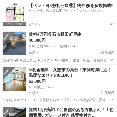
す。広々とした庭なので趣味の家庭菜園も実現できます。駐車場2台分
岩手
盛岡市
一戸建て
無料
【ペット可×敷礼ゼロ🉐】物件🏠を多数掲載‼️
完備、南向きで陽当たり良好。ペットも相談可です。 ■物件名：22876
ペット可／広々２LDKでペットもノンストレス🐾
ポラーノハウス ■建物...
Ad
ゼロチン
賃料4万円釜石市野田町戸建
40,000円
4DK 土地244.85㎡ 建物66.24㎡
釜石市
12月18日
自分の時間を楽しめるゆとりの４DK平物件。 敷金・礼金・更新料な
し。 DIY可・ペット可 駐車場1台可無料。 お気軽にお問合せ下さい。
岩手
釜石市
一戸建て
無料
✨️礼金無料！久慈市の高台！東側海岸に近く
株式会社圏央住宅 担当 佐藤 090-3877-5606 sat...
温暖なエリアの6LDK！
62,000円
4LDK以上 187㎡
久慈市
11月30日
👉️おすすめポイント👉️ 久慈駅から車で12分、バス停徒歩8分。高速イ
ンターまで数分。スーパーや公立学校に近く家族向けにオススメ。ペ
岩手
久慈市
一戸建て
無料
賃料1万円😻DIYに自信のある方集まれ！！初
ット可。社員寮など法人利用も要相談。4LDK+2S(納戸)としても利用
期費用0 ガレージ付き 残置物付き…
可！ ■物件名：22...