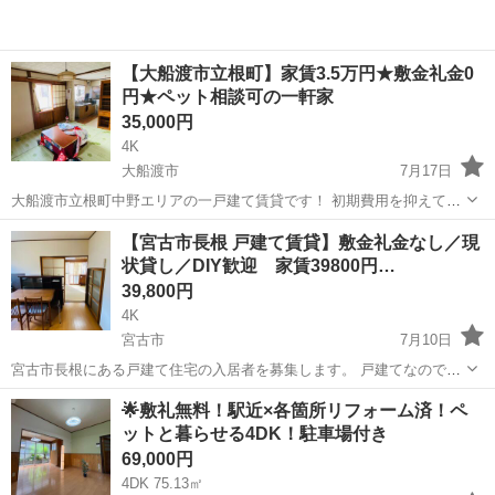
【大船渡市立根町】家賃3.5万円★敷金礼金0
円★ペット相談可の一軒家
35,000円
4K
大船渡市
7月17日
大船渡市立根町中野エリアの一戸建て賃貸です！ 初期費用を抑えて住
みたい方、ペットと暮らしたい方におすすめです🏠 ■物件概要 所在
岩手
大船渡市
一戸建て
【宮古市長根 戸建て賃貸】敷金礼金なし／現
地：大船渡市立根町中野 家賃：35,000円 敷金・礼金：0円 ペット：応
状貸し／DIY歓迎 家賃39800円…
相談（...
39,800円
4K
宮古市
7月10日
宮古市長根にある戸建て住宅の入居者を募集します。 戸建てなので、
アパートと違い周りを気にせず生活できます。 敷金・礼金は不要で
岩手
宮古市
一戸建て
🌟敷礼無料！駅近×各箇所リフォーム済！ペ
す。 ただし、1階リビング隣の和室2部屋の畳の床が陥没している箇所
ットと暮らせる4DK！駐車場付き
があります。 ...
69,000円
4DK 75.13㎡