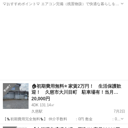
💡おすすめポイント💡 エアコン完備（残置物扱）で快適な暮らしをサ
ポート。駐車場3台分無料、バイク置場も完備。便利なガスコンロ2口
岩手
岩手郡
一戸建て
無料
対応のキッチン。ペット可、高齢者や学生にもおすすめな環境です。
■物件名：19816 岩手郡岩...
🏠初期費用無料⭐ 家賃2万円！ 生活保護歓
迎！ 久慈市大川目町 駐車場有！当月…
20,000円
4DK 131.14㎡
久慈駅
7月2日
【🐤初期費用完全無料🐤】 仲介手数料 ：0円 敷金 ：0円
礼金 ：0円 日割り家賃 ：0円(当月末まで家賃無料) －－
岩手
久慈市
久慈駅
一戸建て
初期