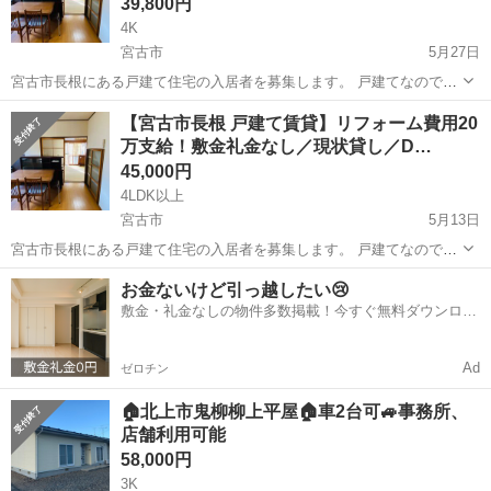
39,800円
4K
宮古市
5月27日
宮古市長根にある戸建て住宅の入居者を募集します。 戸建てなので、
アパートと違い周りを気にせず生活できます。 敷金・礼金は不要で
岩手
宮古市
一戸建て
【宮古市長根 戸建て賃貸】リフォーム費用20
す。 ただし、1階リビング隣の和室2部屋の畳の床が陥没している箇所
万支給！敷金礼金なし／現状貸し／D…
があります。 ...
45,000円
4LDK以上
宮古市
5月13日
宮古市長根にある戸建て住宅の入居者を募集します。 戸建てなので、
アパートと違い周りを気にせず生活できます。 敷金・礼金は不要で
岩手
宮古市
一戸建て
お金ないけど引っ越したい😢
す。 ただし、1階リビング隣の和室2部屋の畳の床が陥没している箇所
敷金・礼金なしの物件多数掲載！今すぐ無料ダウンロー
があります。 ...
ド✨
Ad
ゼロチン
🏠北上市鬼柳柳上平屋🏠車2台可🚙事務所、
店舗利用可能
58,000円
3K