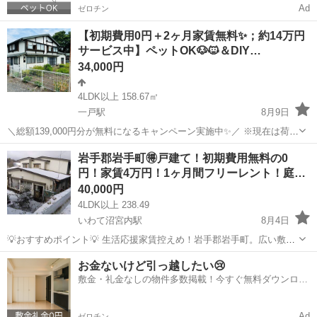
Ad
ゼロチン
【初期費用0円＋2ヶ月家賃無料✨；約14万円
サービス中】ペットOK🐶🐱＆DIY…
34,000円
4LDK以上 158.67㎡
一戸駅
8月9日
＼総額139,000円分が無料になるキャンペーン実施中✨／ ※現在は荷物
は全て撤去しております。 自然に囲まれた穏やかな環境で、快適な暮
岩手
二戸郡
一戸駅
一戸建て
初期
岩手郡岩手町🉐戸建て！初期費用無料の0
らしを実現できます🏡 スーパー🛒駅🚉すぐ！ ペット🐶🐱もDIY🎨も自
円！家賃4万円！1ヶ月間フリーレント！庭…
由に...
40,000円
4LDK以上 238.49
いわて沼宮内駅
8月4日
💡おすすめポイント💡 生活応援家賃控えめ！岩手郡岩手町。広い敷地
で荷物が多い方も安心。 ■契約までにかかる初期費用（現状貸しの場
岩手
岩手郡
いわて沼宮内駅
一戸建て
お金ないけど引っ越したい😢
合） 敷金・・・・・・・・０円 礼金・・・・・・・・０円 仲介手数
敷金・礼金なしの物件多数掲載！今すぐ無料ダウンロー
料・・・・・...
ド✨
Ad
ゼロチン