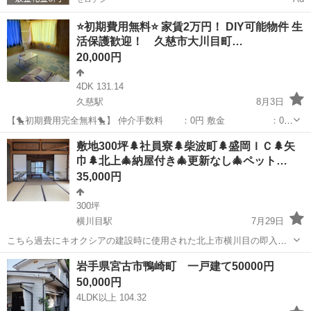
⭐初期費用無料⭐ 家賃2万円！ DIY可能物件 生
活保護歓迎！ 久慈市大川目町…
20,000円
4DK 131.14
久慈駅
8月3日
【🐤初期費用完全無料🐤】 仲介手数料 ：0円 敷金 ：0円
礼金 ：0円 日割り家賃 ：0円(当月末まで家賃無料) －－
岩手
久慈市
久慈駅
一戸建て
初期
敷地300坪🌲社員寮🌲柴波町🌲盛岡ＩＣ🌲矢
－－－－－－－－－－－－ 計 ：0円 家賃20,000円...
巾🌲北上🎄納屋付き🎄更新なし🎄ペット…
35,000円
300坪
横川目駅
7月29日
こちら過去にキオクシアの建設時に使用された北上市横川目の即入居
可能な二階建て戸建てです🏠ご希望があれば売却も可能です🏠350万
岩手
北上市
横川目駅
一戸建て
初期
岩手県宮古市鴨崎町 一戸建て50000円
円を予定しておりますが、ご興味の方はご相談ください🏠 横川目
50,000円
駅徒歩10分 家賃35000円...
4LDK以上 104.32