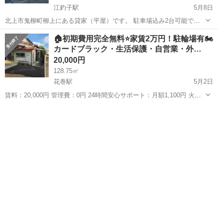
江釣子駅
5月8日
北上市鬼柳町柳上にある貸家（平屋）です。 駐車場込み2台可能で
す。 事務所、店舗利用も可能です。
岩手
北上市
江釣子駅
一戸建て
事務所
🏠初期費用完全無料⭐家賃2万円！駐輪場有🏍
カードブラック・生活保護・自営業・外…
20,000円
128.75㎡
花巻駅
5月2日
賃料：20,000円 管理費：0円 24時間安心サポート：月額1,100円 火災
保険料：月額800円 【🐤初期費用無料🐤】 仲介手数料 ：0円 敷
岩手
花巻市
花巻駅
一戸建て
金 ：0円 礼金 ：0円 日割り家賃 ...