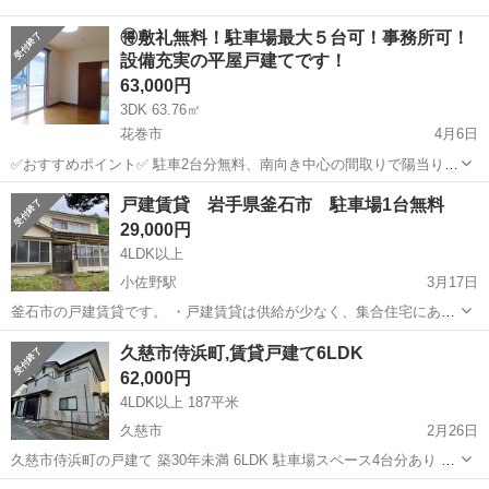
🉐敷礼無料！駐車場最大５台可！事務所可！
設備充実の平屋戸建てです！
63,000円
3DK 63.76㎡
花巻市
4月6日
✅おすすめポイント✅ 駐車2台分無料、南向き中心の間取りで陽当り良
好。システムキッチン、独立洗面台、一坪バス（追炊き機能付き）、
岩手
花巻市
一戸建て
戸建賃貸 岩手県釜石市 駐車場1台無料
温水洗浄便座など設備充実。高齢者の方も相談可。 ■物件名：25057
29,000円
ハウスやまきＢ棟 ■建...
4LDK以上
小佐野駅
3月17日
釜石市の戸建賃貸です。 ・戸建賃貸は供給が少なく、集合住宅にあり
がちな騒音問題を気にせず暮らせます。 ・少し坂の上にあるので、中
岩手
釜石市
小佐野駅
一戸建て
久慈市侍浜町,賃貸戸建て6LDK
古で良ければ坂が関係なくなるアシスト自転車プレゼント クルマだ
62,000円
と薬王堂まで3分くらい...
4LDK以上 187平米
久慈市
2月26日
久慈市侍浜町の戸建て 築30年未満 6LDK 駐車場スペース4台分あり 敷
金1、礼金0 ペット可(要相談) 法人契約可