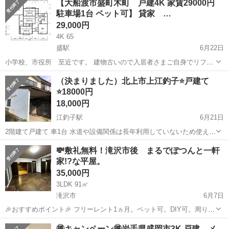
【大船渡市盛町木町 戸建4K 家賃29000円
－－－－－－－－－－－－ 計 ：0円 家賃20,000円...
駐車場1台 ペット可】 貸家 …
29,000円
4K 65
盛駅
6月22日
小学校、市役所 至近です。 建物古いので入居者さまご自身でリフォ
ームしていただくことが前提となります。DIYしたい方におすすめで
岩手
大船渡市
盛駅
一戸建て
貸家
（決まりました）北上市上江釣子⭐️戸建て
す！ 店舗 倉庫利用可、ペット可、寮利用、詳細条件等 何でもご相談
⭐️18000円
下さい。 上...
18,000円
江釣子駅
6月21日
2階建て戸建て 車1台 水道や設備関係は長年利用していないため使えな
いと思います。 大工さんなど修繕できる方でしたらいいと思います。
岩手
北上市
江釣子駅
一戸建て
戸建て
💸敷礼無料！滝沢市後 まるでぽつんと一軒
家!?な平屋。
35,000円
3LDK 91㎡
滝沢市
6月7日
🎉おすすめポイント🎉 フリーレント1ヵ月。ペット可。DIY可。周りを
気にせず自由に過ごせるお家。周辺の草木は自由に伐採して自分好み
岩手
滝沢市
一戸建て
無料
🉐キャンペーン🉐岩手県盛岡市3K 戸建、メ