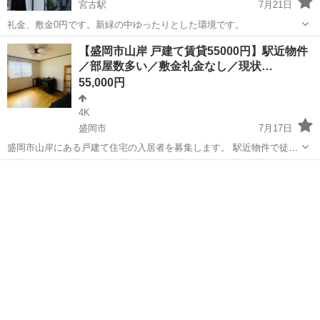
宮古駅
7月21日
礼金、敷金0円です。新緑の中ゆったりとした環境です。
岩手
宮古市
宮古駅
一戸建て
【盛岡市山岸 戸建て賃貸55000円】駅近物件
／部屋数多い／敷金礼金なし／現状…
55,000円
4K
盛岡市
7月17日
盛岡市山岸にある戸建て住宅の入居者を募集します。 駅近物件で徒歩
3分に生協（スーパー）や山岸小学校がございます。 また病院、銀行
岩手
盛岡市
一戸建て
物件
なども徒歩圏内にあり、生活するにも便利な場所です。 増築もしてお
り部屋数は９つあります...