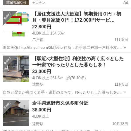
Ad
ゼロチン
【居住支援法人大歓迎】初期費用０円＋初
月・翌月家賃０円！172,000円サービ…
22,800円
4LDK以上 154.53㎡
二戸郡
11月5日
追加画像 http://tinyurl.com/2bfj86to 住所：岩手県二戸郡一戸町小友字
上小友３８９－１ http://tinyurl.com/25zwkead ※表示されない場合は
岩手
二戸郡
一戸建て
初期
【駅近×大型住宅】利便性の高く広々とした
何度か更新して...
一軒家でゆったりとした暮らしを！
33,000円
4LDK以上 251.6㎡（約76.10坪）
遠野駅
11月5日
自然と歴史が息づく岩手・遠野のまちで、ゆったりとした暮らしを。
延床約200㎡の大型住宅で、居住はもちろん、事業拠点・作業場・倉庫
岩手
遠野市
遠野駅
一戸建て
徒歩
岩手県遠野市久保多町付近
用途にも柔軟に対応可能です。 リフォーム・DIY歓迎、自由な住まい
38,000円
づくりが叶う戸建物件です...
4LDK以上
遠野駅
10月18日