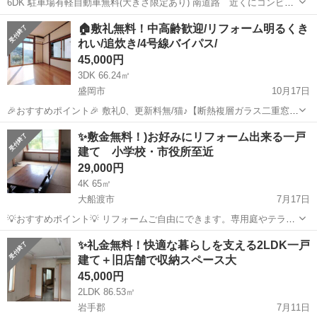
6DK 駐車場有軽自動車無料(大きさ限定あり) 南道路 近くにコンビ
ニ、薬局、ホームセンター 徒歩圏内、 敷金0、礼金0 プロパン、本下
岩手
遠野市
遠野駅
一戸建て
🏠️敷礼無料！中高齢歓迎/リフォーム明るくき
水、 ペット可能、火災保険、保証会社加入 滞納された方...
れい/追炊き/4号線バイパス/
45,000円
3DK 66.24㎡
盛岡市
10月17日
🎉おすすめポイント🎉 敷礼0、更新料無/猫♪【断熱複層ガラス二重窓の
安心】1階エアコン新品・2口ガスコンロ・照明・収納充実/駐車2台可
岩手
盛岡市
一戸建て
無料
✨️敷金無料！)お好みにリフォーム出来る一戸
【禁煙/非喫煙者のみのご入居】閑静でリビングがとても明るい高齢者
建て 小学校・市役所至近
歓迎の優しい環境です ■...
29,000円
4K 65㎡
大船渡市
7月17日
💡おすすめポイント💡 リフォームご自由にできます。専用庭やテラス
完備、閑静な住宅地。駐車場1台無料。ペット相談可、市役所・小学校
岩手
大船渡市
一戸建て
無料
✨️礼金無料！快適な暮らしを支える2LDK一戸
至近 ■物件名：19919 盛町字沢川地内 戸建 ■建物種別：一戸建 ■所
建て＋旧店舗で収納スペース大
在地：岩手県大船渡市...
45,000円
2LDK 86.53㎡
岩手郡
7月11日