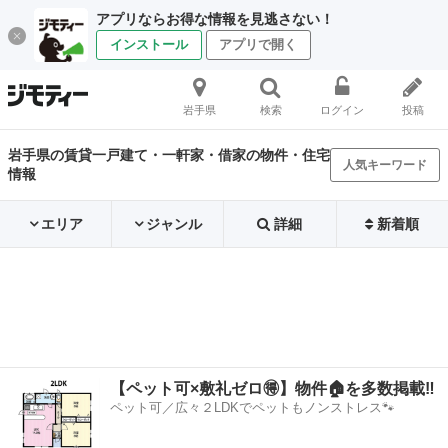
アプリならお得な情報を見逃さない！
インストール
アプリで開く
岩手県
検索
ログイン
投稿
岩手県の賃貸一戸建て・一軒家・借家の物件・住宅
人気キーワード
情報
エリア
ジャンル
詳細
新着順
【ペット可×敷礼ゼロ🉐】物件🏠を多数掲載‼️
ペット可／広々２LDKでペットもノンストレス🐾