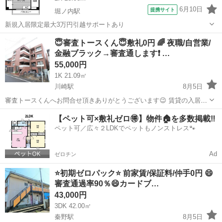
6月10日
提携サイト
堀ノ内駅
新規入居限定最大3万円引越サポートあり
神奈川
横須賀市
堀ノ内駅
マンション
😇審査トースくん😇敷礼0円 🌈 夜職/自営業/
金融ブラック→審査通します❗️ …
55,000円
1K 21.09㎡
川崎駅
8月5日
審査トースくんへお問合せ頂きありがとうございます😉 賃貸の入居審
査で苦戦しているあなた 審査が不安で一歩踏み出せないあなた ご安心
神奈川
川崎市
川崎駅
マンション
物件
【ペット可×敷礼ゼロ🉐】物件🏠を多数掲載‼️
ください✨✨ 審査は通るものではなく、通すものです！ 『審査トース
ペット可／広々２LDKでペットもノンストレス🐾
くん』...
Ad
ゼロチン
⭐️初期ゼロパック⭐️ 前家賃/保証料/仲手0円 😄
審査通過率90％😄カードブ…
43,000円
3DK 42.00㎡
秦野駅
8月5日