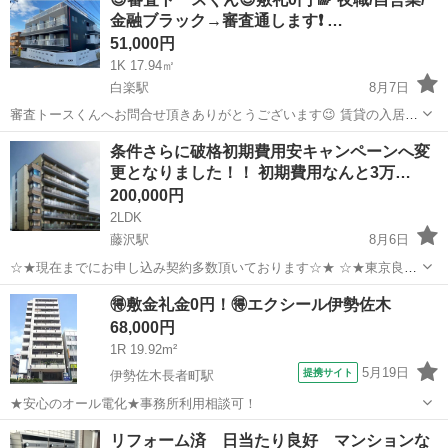
金融ブラック→審査通します❗️ …
51,000円
1K 17.94㎡
白楽駅
8月7日
審査トースくんへお問合せ頂きありがとうございます😉 賃貸の入居審
査で苦戦しているあなた 審査が不安で一歩踏み出せないあなた ご安心
神奈川
横浜市
白楽駅
マンション
物件
条件さらに破格初期費用安キャンペーンへ変
ください✨✨ 審査は通るものではなく、通すものです！ 『審査トース
更となりました！！ 初期費用なんと3万…
くん』...
200,000円
2LDK
藤沢駅
8月6日
☆★現在までにお申し込み契約多数頂いております☆★ ☆★東京良い
お部屋探し不動産を宜しくお願いします☆★ 他にも民泊物件、事業用
神奈川
藤沢市
藤沢駅
マンション
無料
🉐敷金礼金0円！🉐エクシール伊勢佐木
など多岐に渡りお取り扱いございますのでお気軽にご連絡ください
68,000円
☆★ メール、電話でお...
1R 19.92m²
5月19日
提携サイト
伊勢佐木長者町駅
★安心のオール電化★事務所利用相談可！
神奈川
横浜市
伊勢佐木長者町駅
マンション
リフォーム済 日当たり良好 マンションな