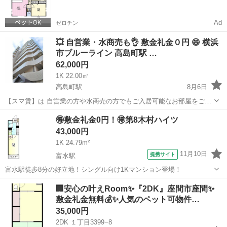
Ad
ゼロチン
💥 自営業・水商売も👌 敷金礼金０円 😄 横浜
市ブルーライン 高島町駅 …
62,000円
1K 22.00㎡
高島町駅
8月6日
【スマ賃】は 自営業の方や水商売の方でもご入居可能なお部屋をご紹
介させて頂いております✨ 他社で審査に通過されなかったお客様も、
神奈川
横浜市
高島町駅
マンション
物件
🉐敷金礼金0円！🉐第8木村ハイツ
是非一度ご相談ください。 業界経験豊富な担当がお客様に親身になっ
43,000円
てお部屋探しをさせて頂きま...
1K 24.79m²
11月10日
提携サイト
富水駅
富水駅徒歩8分の好立地！シングル向け1Kマンション登場！
神奈川
小田原市
富水駅
マンション
🏢安心の叶えRoom✨『2DK』座間市座間✨
敷金礼金無料💰✨人気のペット可物件…
35,000円
2DK １丁目3399−8