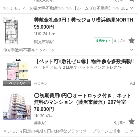
✨✨ジモティーの最大手不動産✨✨ ✨✨【ルームゼロ不動産】✨✨ 🙇‍♂️
🙇‍♂️賃貸の成約件数800件を突破❗️❗️ 🏆🏆🏆🏆🏆🏆🏆🏆🏆🏆🏆🏆 サービ
神奈川
相模原市
相模大野駅
マンション
物件
🉐敷金礼金0円！🉐セジョリ横浜鶴見NORTH
ス開始からたくさんのお客様に 高評価を頂いて...
95,000円
1DK 24.1m²
6月7日
提携サイト
鶴見市場駅
仲介手数料不要キャンペーン
神奈川
横浜市
鶴見市場駅
マンション
【ペット可×敷礼ゼロ🉐】物件🏠を多数掲載‼️
ペット可／広々２LDKでペットもノンストレス🐾
Ad
ゼロチン
⭕初期費用0円⭕オートロック付き、ネット
無料のマンション（藤沢市藤沢）207号室
79,000円
1K 30.40㎡
藤沢駅
8月6日
※ジモティ限定の初期０円のお得なプランです！ プラージュ湘南
207号室 【安心のオーナー直契約】 仲介手数料 無料はもちろん、敷