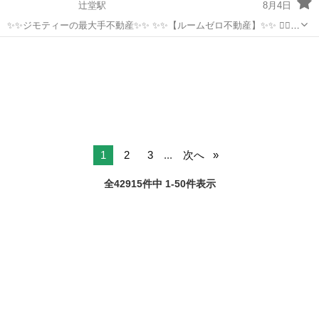
辻堂駅
8月4日
✨✨ジモティーの最大手不動産✨✨ ✨✨【ルームゼロ不動産】✨✨ 🙇‍♂️
🙇‍♂️賃貸の成約件数800件を突破❗️❗️ 🏆🏆🏆🏆🏆🏆🏆🏆🏆🏆🏆🏆 サービ
神奈川
藤沢市
辻堂駅
マンション
物件
ス開始からたくさんのお客様に 高評価を頂いて...
1
2
3
...
次へ
全42915件中 1-50件表示