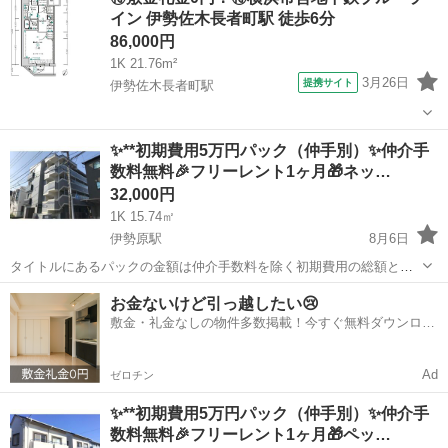
提案など全てが可能です✨ ✅気になったらお気に入りボタン→☆ ✅引
イン 伊勢佐木長者町駅 徒歩6分
っ越し...
86,000円
1K 21.76m²
3月26日
提携サイト
伊勢佐木長者町駅
神奈川
横浜市
伊勢佐木長者町駅
マンション
✨**初期費用5万円パック（仲手別）✨仲介手
数料無料🎉フリーレント1ヶ月🎁ネッ…
32,000円
1K 15.74㎡
伊勢原駅
8月6日
タイトルにあるパックの金額は仲介手数料を除く初期費用の総額とな
ります。 公式LINEで相談、最新の空室状況や内見のご予約、物件のご
神奈川
伊勢原市
伊勢原駅
マンション
物件
お金ないけど引っ越したい😢
提案など全てが可能です✨ ✅気になったらお気に入りボタン→☆ ✅引
敷金・礼金なしの物件多数掲載！今すぐ無料ダウンロー
っ...
ド✨
Ad
ゼロチン
✨**初期費用5万円パック（仲手別）✨仲介手
数料無料🎉フリーレント1ヶ月🎁ペッ…