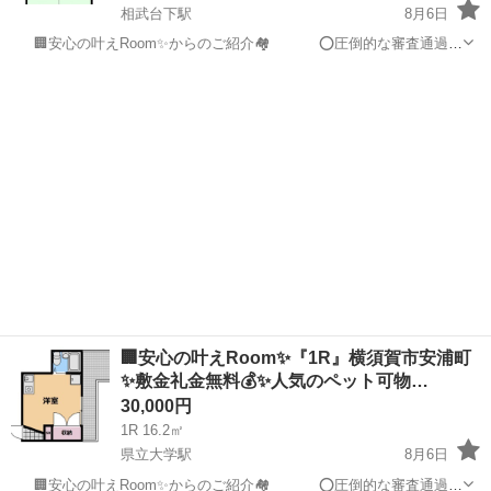
相武台下駅
8月6日
🏢安心の叶えRoom✨からのご紹介🏘 ⭕️圧倒的な審査通過
率 ⭕️保証人原則不要 ⭕️完全来店不要にて契約可 ⭕️契約時のみ来
神奈川
座間市
相武台下駅
マンション
物件
店対応もOK ⭐️審査がご不安な方⭐️ 圧倒的審査通...
🏢安心の叶えRoom✨『1R』横須賀市安浦町
✨敷金礼金無料💰✨人気のペット可物…
30,000円
1R 16.2㎡
県立大学駅
8月6日
🏢安心の叶えRoom✨からのご紹介🏘 ⭕️圧倒的な審査通過