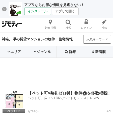
アプリならお得な情報を見逃さない！
インストール
アプリで開く
神奈川県
検索
ログイン
投稿
神奈川県の賃貸マンションの物件・住宅情報
人気キーワード
エリア
ジャンル
詳細
新着順
【ペット可×敷礼ゼロ🉐】物件🏠を多数掲載‼️
ペット可／広々２LDKでペットもノンストレス🐾
Ad
ゼロチン