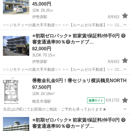
45,000円
1DK 29.20㎡
伊勢原駅
8月6日
✨✨ジモティーの最大手不動産✨✨ ✨✨【ルームゼロ不動産】✨✨ 🙇‍♂️
🙇‍♂️賃貸の成約件数800件を突破❗️❗️ 🏆🏆🏆🏆🏆🏆🏆🏆🏆🏆🏆🏆 サービ
神奈川
伊勢原市
伊勢原駅
マンション
物件
⭐️初期ゼロパック⭐️ 前家賃/保証料/仲手0円 😄
ス開始からたくさんのお客様に 高評価を頂いて...
審査通過率90％😄カードブ…
82,000円
3LDK 70.15㎡
伊勢原駅
8月6日
✨✨ジモティーの最大手不動産✨✨ ✨✨【ルームゼロ不動産】✨✨ 🙇‍♂️
🙇‍♂️賃貸の成約件数800件を突破❗️❗️ 🏆🏆🏆🏆🏆🏆🏆🏆🏆🏆🏆🏆 サービ
神奈川
伊勢原市
伊勢原駅
マンション
物件
🉐敷金礼金0円！🉐セジョリ横浜鶴見NORTH
ス開始からたくさんのお客様に 高評価を頂いて...
97,500円
1DK 24.18m²
6月17日
提携サイト
鶴見市場駅
当店はLINEにてお部屋のご相談・ご予約も承っております★
神奈川
横浜市
鶴見市場駅
マンション
⭐️初期ゼロパック⭐️ 前家賃/保証料/仲手0円 😄
審査通過率90％😄カードブ…