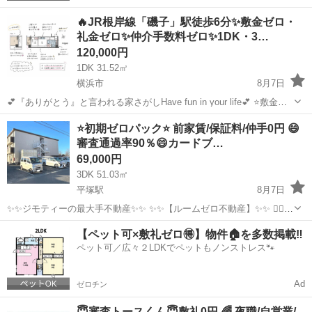
🔥JR根岸線「磯子」駅徒歩6分✨敷金ゼロ・
礼金ゼロ✨仲介手数料ゼロ✨1DK・3…
120,000円
1DK 31.52㎡
横浜市
8月7日
💕『ありがとう』と言われる家さがしHave fun in your life💕 ⭐️敷金礼
金０円 ⭐️仲介手数料０円 ⭐️フリーレントあり ⭐️初期費用分割対応 💕気
神奈川
横浜市
マンション
⭐️初期ゼロパック⭐️ 前家賃/保証料/仲手0円 😄
になったらお気に入りボタン→☆ 💕引っ越し...
審査通過率90％😄カードブ…
69,000円
3DK 51.03㎡
平塚駅
8月7日
✨✨ジモティーの最大手不動産✨✨ ✨✨【ルームゼロ不動産】✨✨ 🙇‍♂️
🙇‍♂️賃貸の成約件数800件を突破❗️❗️ 🏆🏆🏆🏆🏆🏆🏆🏆🏆🏆🏆🏆 サービ
神奈川
平塚市
平塚駅
マンション
物件
【ペット可×敷礼ゼロ🉐】物件🏠を多数掲載‼️
ス開始からたくさんのお客様に 高評価を頂いて...
ペット可／広々２LDKでペットもノンストレス🐾
Ad
ゼロチン
😇審査トースくん😇敷礼0円 🌈 夜職/自営業/