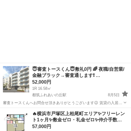
😇審査トースくん😇敷礼0円 🌈 夜職/自営業/
金融ブラック→審査通します❗️ …
52,000円
1R 16.58㎡
都筑ふれあいの丘駅
8月5日
審査トースくんへお問合せ頂きありがとうございます😉 賃貸の入居審
査で苦戦しているあなた 審査が不安で一歩踏み出せないあなた ご安心
神奈川
横浜市
都筑ふれあいの丘駅
マンション
物件
🔥横浜市戸塚区上柏尾町エリア✨フリーレン
ください✨✨ 審査は通るものではなく、通すものです！ 『審査トース
ト1ヶ月✨敷金ゼロ・礼金ゼロ✨仲介手数…
くん』...
57,000円