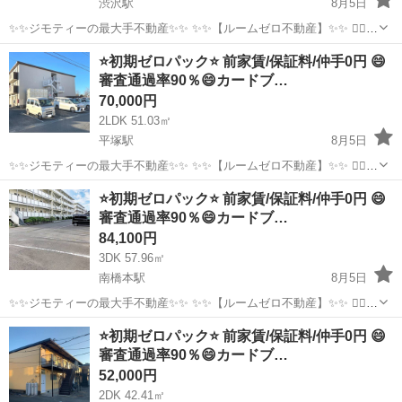
渋沢駅
8月5日
✨✨ジモティーの最大手不動産✨✨ ✨✨【ルームゼロ不動産】✨✨ 🙇‍♂️
🙇‍♂️賃貸の成約件数800件を突破❗️❗️ 🏆🏆🏆🏆🏆🏆🏆🏆🏆🏆🏆🏆 サービ
神奈川
秦野市
渋沢駅
マンション
物件
⭐️初期ゼロパック⭐️ 前家賃/保証料/仲手0円 😄
ス開始からたくさんのお客様に 高評価を頂いて...
審査通過率90％😄カードブ…
70,000円
2LDK 51.03㎡
平塚駅
8月5日
✨✨ジモティーの最大手不動産✨✨ ✨✨【ルームゼロ不動産】✨✨ 🙇‍♂️
🙇‍♂️賃貸の成約件数800件を突破❗️❗️ 🏆🏆🏆🏆🏆🏆🏆🏆🏆🏆🏆🏆 サービ
神奈川
平塚市
平塚駅
マンション
物件
⭐️初期ゼロパック⭐️ 前家賃/保証料/仲手0円 😄
ス開始からたくさんのお客様に 高評価を頂いて...
審査通過率90％😄カードブ…
84,100円
3DK 57.96㎡
南橋本駅
8月5日
✨✨ジモティーの最大手不動産✨✨ ✨✨【ルームゼロ不動産】✨✨ 🙇‍♂️
🙇‍♂️賃貸の成約件数800件を突破❗️❗️ 🏆🏆🏆🏆🏆🏆🏆🏆🏆🏆🏆🏆 サービ
神奈川
相模原市
南橋本駅
マンション
物件
⭐️初期ゼロパック⭐️ 前家賃/保証料/仲手0円 😄
ス開始からたくさんのお客様に 高評価を頂いて...
審査通過率90％😄カードブ…
52,000円
2DK 42.41㎡