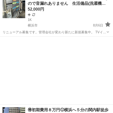
ので音漏れありません 生活備品(洗濯機…
52,000円
1K
横浜市
8月6日
リニューアル募集です。管理会社が変わり新たに新規募集中。 TVイン
ターホンや照明器具 室内物干しなど至れり尽くせり。 生活保護者
神奈川
横浜市
マンション
管理会社
相談。 諸費用 44,000円 退去時クリーニング代
🉐初期費用８万円🙂横浜へ５分の関内駅徒歩