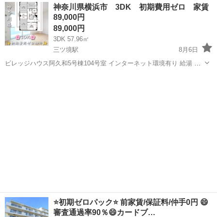
神奈川
藤沢市
藤沢駅
マンション
神奈川県横浜市 3DK 初期費用ゼロ 家賃
金・礼金 無料、 さらに、保証会社・保険料もオーナー負担 初期費用
89,000円
０円で入居...
89,000円
3DK 57.96㎡
三ツ境駅
8月6日
ビレッジハウス阿久和5号棟104号室 インターネット環境有り 給湯 追
い焚き機能 給湯（洗面、ガス給湯器） 給湯OP設置不可（電気） 給湯
神奈川
横浜市
三ツ境駅
マンション
初期
OP設置不可（ガス） 洗濯機置き場室内 温水洗浄便座 給湯(キッ...
⭐️初期ゼロパック⭐️ 前家賃/保証料/仲手0円 😄
審査通過率90％😄カードブ…