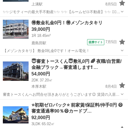
上溝駅
8月5日
✨✨ジモティーの最大手不動産✨✨ ✨✨【ルームゼロ不動産】✨✨ 🙇‍♂️
🙇‍♂️賃貸の成約件数800件を突破❗️❗️ 🏆🏆🏆🏆🏆🏆🏆🏆🏆🏆🏆🏆 サービ
神奈川
相模原市
上溝駅
マンション
物件
🉐敷金礼金0円！🉐メゾンカタキリ
ス開始からたくさんのお客様に 高評価を頂いて...
39,000円
1R 18.45m²
7月5日
提携サイト
鹿島田駅
【メゾンカタキリ】 敷金0礼金0です！オール電化！
神奈川
川崎市
鹿島田駅
マンション
😇審査トースくん😇敷礼0円 🌈 夜職/自営業/
金融ブラック→審査通します❗️ …
54,000円
2DK 37.20㎡
本厚木駅
8月4日
審査トースくんへお問合せ頂きありがとうございます😉 賃貸の入居審
査で苦戦しているあなた 審査が不安で一歩踏み出せないあなた ご安心
神奈川
厚木市
本厚木駅
マンション
物件
⭐️初期ゼロパック⭐️ 前家賃/保証料/仲手0円 😄
ください✨✨ 審査は通るものではなく、通すものです！ 『審査トース
審査通過率90％😄カードブ…
くん』...
92,000円
3LDK 65.02㎡