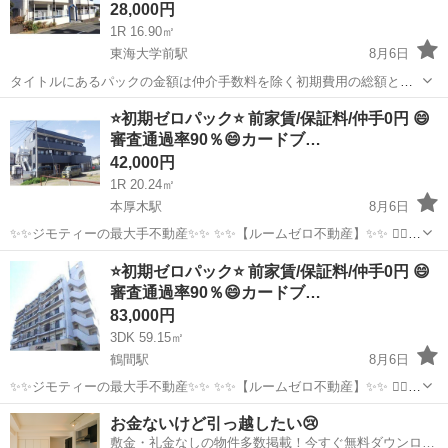
28,000円
1R 16.90㎡
東海大学前駅
8月6日
タイトルにあるパックの金額は仲介手数料を除く初期費用の総額とな
ります。 公式LINEで相談、最新の空室状況や内見のご予約、物件のご
神奈川
平塚市
東海大学前駅
マンション
物件
⭐️初期ゼロパック⭐️ 前家賃/保証料/仲手0円 😄
提案など全てが可能です✨ ✅気になったらお気に入りボタン→☆ ✅引
審査通過率90％😄カードブ…
っ...
42,000円
1R 20.24㎡
本厚木駅
8月6日
✨✨ジモティーの最大手不動産✨✨ ✨✨【ルームゼロ不動産】✨✨ 🙇‍♂️
🙇‍♂️賃貸の成約件数800件を突破❗️❗️ 🏆🏆🏆🏆🏆🏆🏆🏆🏆🏆🏆🏆 サービ
神奈川
厚木市
本厚木駅
マンション
物件
⭐️初期ゼロパック⭐️ 前家賃/保証料/仲手0円 😄
ス開始からたくさんのお客様に 高評価を頂いて...
審査通過率90％😄カードブ…
83,000円
3DK 59.15㎡
鶴間駅
8月6日
✨✨ジモティーの最大手不動産✨✨ ✨✨【ルームゼロ不動産】✨✨ 🙇‍♂️
🙇‍♂️賃貸の成約件数800件を突破❗️❗️ 🏆🏆🏆🏆🏆🏆🏆🏆🏆🏆🏆🏆 サービ
神奈川
大和市
鶴間駅
マンション
物件
お金ないけど引っ越したい😢
ス開始からたくさんのお客様に 高評価を頂いて...
敷金・礼金なしの物件多数掲載！今すぐ無料ダウンロー