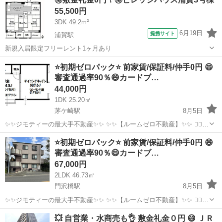
55,500円
3DK 49.2m²
6月19日
提携サイト
浦賀駅
新規入居限定フリーレント1ヶ月あり
神奈川
横須賀市
浦賀駅
マンション
⭐️初期ゼロパック⭐️ 前家賃/保証料/仲手0円 😄
審査通過率90％😄カードブ…
44,000円
1DK 25.20㎡
茅ケ崎駅
8月5日
✨✨ジモティーの最大手不動産✨✨ ✨✨【ルームゼロ不動産】✨✨ 🙇‍♂️
🙇‍♂️賃貸の成約件数800件を突破❗️❗️ 🏆🏆🏆🏆🏆🏆🏆🏆🏆🏆🏆🏆 サービ
神奈川
茅ヶ崎市
茅ケ崎駅
マンション
物件
⭐️初期ゼロパック⭐️ 前家賃/保証料/仲手0円 😄
ス開始からたくさんのお客様に 高評価を頂いて...
審査通過率90％😄カードブ…
67,000円
2LDK 46.73㎡
門沢橋駅
8月5日
✨✨ジモティーの最大手不動産✨✨ ✨✨【ルームゼロ不動産】✨✨ 🙇‍♂️
🙇‍♂️賃貸の成約件数800件を突破❗️❗️ 🏆🏆🏆🏆🏆🏆🏆🏆🏆🏆🏆🏆 サービ
神奈川
厚木市
門沢橋駅
マンション
物件
💥 自営業・水商売も👌 敷金礼金０円 😄 ＪＲ
ス開始からたくさんのお客様に 高評価を頂いて...