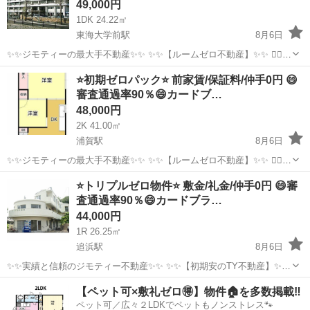
49,000円
1DK 24.22㎡
東海大学前駅
8月6日
✨✨ジモティーの最大手不動産✨✨ ✨✨【ルームゼロ不動産】✨✨ 🙇‍♂️
🙇‍♂️賃貸の成約件数800件を突破❗️❗️ 🏆🏆🏆🏆🏆🏆🏆🏆🏆🏆🏆🏆 サービ
神奈川
秦野市
東海大学前駅
マンション
物件
⭐️初期ゼロパック⭐️ 前家賃/保証料/仲手0円 😄
ス開始からたくさんのお客様に 高評価を頂いて...
審査通過率90％😄カードブ…
48,000円
2K 41.00㎡
浦賀駅
8月6日
✨✨ジモティーの最大手不動産✨✨ ✨✨【ルームゼロ不動産】✨✨ 🙇‍♂️
🙇‍♂️賃貸の成約件数800件を突破❗️❗️ 🏆🏆🏆🏆🏆🏆🏆🏆🏆🏆🏆🏆 サービ
神奈川
横須賀市
浦賀駅
マンション
物件
⭐️トリプルゼロ物件⭐️ 敷金/礼金/仲手0円 😄審
ス開始からたくさんのお客様に 高評価を頂いて...
査通過率90％😄カードブラ…
44,000円
1R 26.25㎡
追浜駅
8月6日
✨✨実績と信頼のジモティー不動産✨✨ ✨✨【初期安のTY不動産】✨✨
-------------------------------------------- ✅ すべての物件が敷金なし・礼金なし
神奈川
横浜市
追浜駅
マンション
物件
【ペット可×敷礼ゼロ🉐】物件🏠を多数掲載‼️
✅ ほぼ全ての...
ペット可／広々２LDKでペットもノンストレス🐾