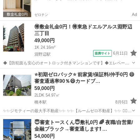
ド✨
Ad
ゼロチン
🉐敷金礼金0円！🉐東急ドエルアルス淵野辺
三丁目
49,000円
1K 24.16m²
6月11日
提携サイト
淵野辺駅
◆【防犯面も安心のオートロック付きマンションです】◆エレベータ
ー付きで上階でもラクラク★
神奈川
相模原市
淵野辺駅
マンション
⭐️初期ゼロパック⭐️ 前家賃/保証料/仲手0円 😄
審査通過率90％😄カードブ…
59,000円
2LDK 54.97㎡
橋本駅
8月6日
✨✨ジモティーの最大手不動産✨✨ ✨✨【ルームゼロ不動産】✨✨ 🙇‍♂️
🙇‍♂️賃貸の成約件数800件を突破❗️❗️ 🏆🏆🏆🏆🏆🏆🏆🏆🏆🏆🏆🏆 サービ
神奈川
相模原市
橋本駅
マンション
物件
😇審査トースくん😇敷礼0円 🌈 夜職/自営業/
ス開始からたくさんのお客様に 高評価を頂いて...
金融ブラック→審査通します❗️ …
54,000円