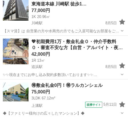
東海道本線 川崎駅 徒歩1…
77,000円
1K 20.96㎡
川崎駅
8月5日
【スマ賃】は 自営業の方や水商売の方でもご入居可能なお部屋をご紹
介させて頂いております✨ 他社で審査に通過されなかったお客様も、
神奈川
川崎市
川崎駅
マンション
物件
💖初期費用1万・敷金礼金０・仲介手数料
是非一度ご相談ください。 業界経験豊富な担当がお客様に親身になっ
０・審査不安な方【自営・アルバイト・夜
てお部屋探しをさせて頂きま...
職…
42,000円
1R 13㎡
追浜駅
8月5日
✨✨現在までにお申し込み契約多数頂いております✨✨
✨✨InteriorHomeを宜しくお願いします✨✨ ★弊社は掲載している物件
神奈川
横須賀市
追浜駅
マンション
物件
🉐敷金礼金0円！🉐ラルカンシェル
以外も多数の物件を取り扱っております★ 以下に該当する方でも審査
75,000円
通過の実績がある...
3LDK 67.12m²
5月11日
提携サイト
上溝駅
◆【ファミリー様向けの広々したマンション】◆
神奈川
相模原市
上溝駅
マンション