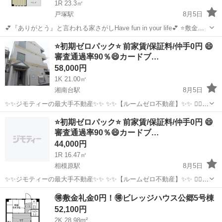
1R 23.3㎡
戸塚駅
8月5日
💕『ありがとう』と言われる家さがしHave fun in your life💕 ⭐️敷金礼
金０円 ⭐️仲介手数料０円 ⭐️フリーレントあり ⭐️金融ブラック対応 💕気
神奈川
横浜市
戸塚駅
マンション
物件
⭐️初期ゼロパック⭐️ 前家賃/保証料/仲手0円 😄
になったらお気に入りボタン→☆ 💕引っ越し...
審査通過率90％😄カードブ…
58,000円
1K 21.00㎡
湘南台駅
8月5日
✨✨ジモティーの最大手不動産✨✨ ✨✨【ルームゼロ不動産】✨✨ 🙇‍♂️
🙇‍♂️賃貸の成約件数800件を突破❗️❗️ 🏆🏆🏆🏆🏆🏆🏆🏆🏆🏆🏆🏆 サービ
神奈川
藤沢市
湘南台駅
マンション
物件
⭐️初期ゼロパック⭐️ 前家賃/保証料/仲手0円 😄
ス開始からたくさんのお客様に 高評価を頂いて...
審査通過率90％😄カードブ…
44,000円
1R 16.47㎡
相模原駅
8月5日
✨✨ジモティーの最大手不動産✨✨ ✨✨【ルームゼロ不動産】✨✨ 🙇‍♂️
🙇‍♂️賃貸の成約件数800件を突破❗️❗️ 🏆🏆🏆🏆🏆🏆🏆🏆🏆🏆🏆🏆 サービ
神奈川
相模原市
相模原駅
マンション
物件
🉐敷金礼金0円！🉐ビレッジハウス公郷5号棟
ス開始からたくさんのお客様に 高評価を頂いて...
52,100円
2K 28.98m²