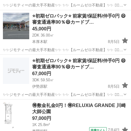
✨✨ジモティーの最大手不動産✨✨ ✨✨【ルームゼロ不動産】✨✨ 🙇‍♂️
🙇‍♂️賃貸の成約件数800件を突破❗️❗️ 🏆🏆🏆🏆🏆🏆🏆🏆🏆🏆🏆🏆 サービ
神奈川
秦野市
秦野駅
マンション
物件
⭐️初期ゼロパック⭐️ 前家賃/保証料/仲手0円 😄
ス開始からたくさんのお客様に 高評価を頂いて...
審査通過率90％😄カードブ…
45,000円
2DK 36.00㎡
本厚木駅
8月5日
✨✨ジモティーの最大手不動産✨✨ ✨✨【ルームゼロ不動産】✨✨ 🙇‍♂️
🙇‍♂️賃貸の成約件数800件を突破❗️❗️ 🏆🏆🏆🏆🏆🏆🏆🏆🏆🏆🏆🏆 サービ
神奈川
厚木市
本厚木駅
マンション
物件
⭐️初期ゼロパック⭐️ 前家賃/保証料/仲手0円 😄
ス開始からたくさんのお客様に 高評価を頂いて...
審査通過率90％😄カードブ…
67,000円
3DK 59.50㎡
伊勢原駅
8月5日
✨✨ジモティーの最大手不動産✨✨ ✨✨【ルームゼロ不動産】✨✨ 🙇‍♂️
🙇‍♂️賃貸の成約件数800件を突破❗️❗️ 🏆🏆🏆🏆🏆🏆🏆🏆🏆🏆🏆🏆 サービ
神奈川
伊勢原市
伊勢原駅
マンション
物件
🉐敷金礼金0円！🉐RELUXIA GRANDE 川崎
ス開始からたくさんのお客様に 高評価を頂いて...
大師公園
97,000円
1K 25.8m²
7月4日
提携サイト