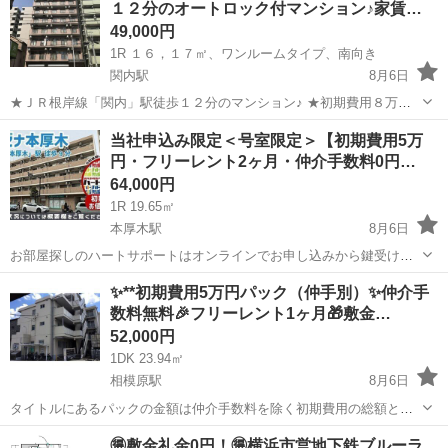
１２分のオートロック付マンション♪家賃…
49,000円
1R １６，１７㎡、ワンルームタイプ、南向き
関内駅
8月6日
★ＪＲ根岸線「関内」駅徒歩１２分のマンション♪ ★初期費用８万円
～で入居可！ ★関内駅から横浜へ５分、品川へ２６分、 ★ブルーライ
神奈川
横浜市
関内駅
マンション
当社申込み限定＜号室限定＞【初期費用5万
ン「伊勢佐木長者町」駅まで徒歩５分と便利！ ★マンション近くにス
円・フリーレント2ヶ月・仲介手数料0円…
ーパー...
64,000円
1R 19.65㎡
本厚木駅
8月6日
お部屋探しのハートサポートはオンラインでお申し込みから鍵受け渡
しまで行える不動産仲介会社です😊 多くのご要望を頂いていたクレジ
神奈川
厚木市
本厚木駅
マンション
初期
✨**初期費用5万円パック（仲手別）✨仲介手
ットカード決済も導入済みですので全国のお客様からお問い合わせを
数料無料🎉フリーレント1ヶ月🎁敷金…
お待ちしております！ LINE公...
52,000円
1DK 23.94㎡
相模原駅
8月6日
タイトルにあるパックの金額は仲介手数料を除く初期費用の総額とな
ります。 公式LINEで相談、最新の空室状況や内見のご予約、物件のご
神奈川
相模原市
相模原駅
マンション
物件
🉐敷金礼金0円！🉐横浜市営地下鉄ブルーラ