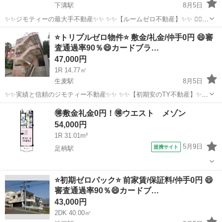
下溝駅
8月5日
✨✨ジモティーの最大手不動産✨✨ ✨✨【ルームゼロ不動産】✨✨ 🙇‍♂️
🙇‍♂️賃貸の成約件数800件を突破❗️❗️ 🏆🏆🏆🏆🏆🏆🏆🏆🏆🏆🏆🏆 サービ
神奈川
相模原市
下溝駅
マンション
物件
⭐️トリプルゼロ物件⭐️ 敷金/礼金/仲手0円 😄審
ス開始からたくさんのお客様に 高評価を頂いて...
査通過率90％😄カードブラ…
47,000円
1R 14.77㎡
生麦駅
8月5日
✨✨実績と信頼のジモティー不動産✨✨ ✨✨【初期安のTY不動産】✨✨
-------------------------------------------- ✅ すべての物件が敷金なし・礼金なし
神奈川
横浜市
生麦駅
マンション
物件
🉐敷金礼金0円！🉐ウエスト メゾン
✅ ほぼ全ての...
54,000円
1R 31.01m²
5月9日
提携サイト
足柄駅
神奈川
小田原市
足柄駅
マンション
⭐️初期ゼロパック⭐️ 前家賃/保証料/仲手0円 😄
審査通過率90％😄カードブ…
43,000円
2DK 40.00㎡