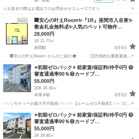
東門前駅
☆お急ぎの際はお電話でのお問合せがスムーズです☆
神奈川
川崎市
東門前駅
マンション
🏢安心の叶えRoom✨『1R』座間市入谷東✨
敷金礼金無料💰✨人気のペット可物件…
28,000円
1R 21.73㎡
座間駅
8月5日
🏢安心の叶えRoom✨からのご紹介🏘 ⭕️圧倒的な審査通過
率 ⭕️保証人原則不要 ⭕️完全来店不要にて契約可 ⭕️契約時のみ来
神奈川
座間市
座間駅
マンション
物件
⭐️初期ゼロパック⭐️ 前家賃/保証料/仲手0円 😄
店対応もOK ⭐️審査がご不安な方⭐️ 圧倒的審査通...
審査通過率90％😄カードブ…
55,000円
2DK 45.00㎡
本厚木駅
8月5日
✨✨ジモティーの最大手不動産✨✨ ✨✨【ルームゼロ不動産】✨✨ 🙇‍♂️
🙇‍♂️賃貸の成約件数800件を突破❗️❗️ 🏆🏆🏆🏆🏆🏆🏆🏆🏆🏆🏆🏆 サービ
神奈川
厚木市
本厚木駅
マンション
物件
⭐️初期ゼロパック⭐️ 前家賃/保証料/仲手0円 😄
ス開始からたくさんのお客様に 高評価を頂いて...
審査通過率90％😄カードブ…
55,000円
2K 29.90㎡