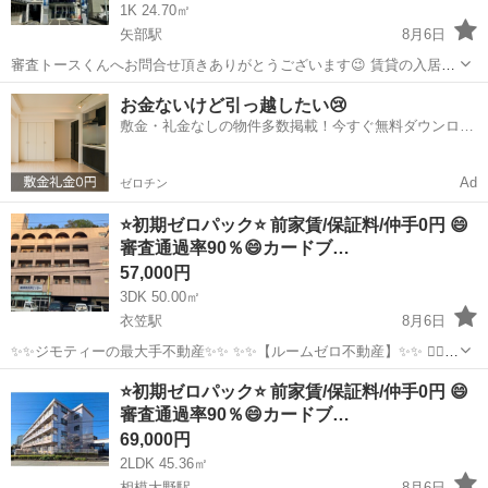
1K 24.70㎡
矢部駅
8月6日
審査トースくんへお問合せ頂きありがとうございます😉 賃貸の入居審
査で苦戦しているあなた 審査が不安で一歩踏み出せないあなた ご安心
神奈川
相模原市
矢部駅
マンション
物件
お金ないけど引っ越したい😢
ください✨✨ 審査は通るものではなく、通すものです！ 『審査トース
敷金・礼金なしの物件多数掲載！今すぐ無料ダウンロー
くん』...
ド✨
Ad
ゼロチン
⭐️初期ゼロパック⭐️ 前家賃/保証料/仲手0円 😄
審査通過率90％😄カードブ…
57,000円
3DK 50.00㎡
衣笠駅
8月6日
✨✨ジモティーの最大手不動産✨✨ ✨✨【ルームゼロ不動産】✨✨ 🙇‍♂️
🙇‍♂️賃貸の成約件数800件を突破❗️❗️ 🏆🏆🏆🏆🏆🏆🏆🏆🏆🏆🏆🏆 サービ
神奈川
横須賀市
衣笠駅
マンション
物件
⭐️初期ゼロパック⭐️ 前家賃/保証料/仲手0円 😄
ス開始からたくさんのお客様に 高評価を頂いて...
審査通過率90％😄カードブ…
69,000円
2LDK 45.36㎡
相模大野駅
8月6日