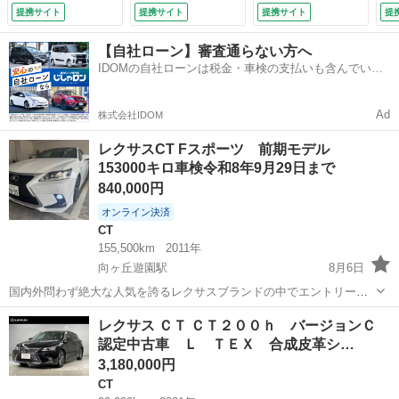
ヘッドランプ スマ
ＤＶＤ ＢＴ スマ
し）
テ
提携サイト
提携サイト
提携サイト
提
ートキー 社外前後
ートキー シートヒ
ホ
ドライブレコーダー
ーター ハンドルヒ
ヤ
【自社ローン】審査通らない方へ
（検10.1）
ーター レザーシー
付
IDOMの自社ローンは税金・車検の支払いも含んでいる
ト メモリーシー
リ
ので毎月の支払額は一定
ト ＬＥＤヘッドラ
コ
イト 純正１６イン
地
Ad
株式会社IDOM
チアルミ （なし）
ｏ
備
レクサスCT Fスポーツ 前期モデル
153000キロ車検令和8年9月29日まで
840,000円
オンライン決済
CT
155,500km
2011年
向ヶ丘遊園駅
8月6日
国内外問わず絶大な人気を誇るレクサスブランドの中でエントリーモ
デルとはいえ上質な雰囲気をかもし出すレクサスCTの中古車となりま
神奈川
川崎市
向ヶ丘遊園駅
CT
レクサス ＣＴ ＣＴ２００ｈ バージョンＣ
す。 人気グレードのFスポーツに純正オプション多数装着！ フロン
認定中古車 Ｌ ＴＥＸ 合成皮革シ…
ト、リア障害物センサー、サンルーフ...
3,180,000円
CT