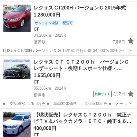
名： レクサス ■ 車種名： ＣＴ ■ グレード名： ＣＴ２００
埼玉
所沢市
CT
レクサス CT200H バージョンＣ 2015年式
ｈ バージョンＣ バックカメラ ナビ クリアランスソナー オー
1,280,000円
トクルーズコン...
オンライン決済
配送可
CT
34,200km
2015年
藤沢駅
7月8日
LUXUS CT200H バージョンＣ 2015年式 走行距離 34,200㌔ 車検 2026
年10月 年式相当に多少の傷はありますが、それ以外は内装、外装とも
神奈川
藤沢市
藤沢駅
CT
レクサス ＣＴ ＣＴ２００ｈ バージョンＣ
きれいで、エンジンも良好です！ 現車確認は、出来る限り...
レザーシート・後期Ｆスポーツ仕様・…
1,655,000円
CT
35,365km
2014年
7月2日
提携サイト
横浜市
■ 支払総額: 179.8万円 ■ 車両本体価格： 1,655,000 円 ■ メーカ
ー名： レクサス ■ 車種名： ＣＴ ■ グレード名： ＣＴ２００
神奈川
横浜市
CT
【現状販売】レクサスＣＴ２００ｈ 純正ナ
ｈ バージョンＣ レザーシート・後期Ｆスポーツ仕様・新品エア
ビＴＶ＆バックカメラ・ＥＴＣ・純正１６…
ロ・ＬＥＤ...
400,000円
CT