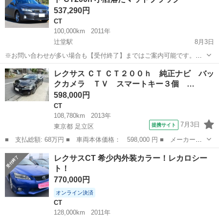
ーツです! ...
537,290円
CT
100,000km
2011年
辻堂駅
8月3日
※お問い合わせが多い場合も【受付終了】まではご案内可能です。お
気軽にご連絡ください。 ※交換はメルセデスGLA、NV350などであれ
神奈川
茅ヶ崎市
辻堂駅
CT
CT200h
レクサス ＣＴ ＣＴ２００ｈ 純正ナビ バッ
ば状態により検討させて頂きます。 LEXUS レクサス CT200h ...
クカメラ ＴＶ スマートキー３個 …
598,000円
CT
108,780km
2013年
7月3日
提携サイト
東京都 足立区
■ 支払総額: 68万円 ■ 車両本体価格： 598,000 円 ■ メーカー
名： レクサス ■ 車種名： ＣＴ ■ グレード名： ＣＴ２００
東京
足立区
CT
レクサスCT 希少内外装カラー！レカロシー
ｈ 純正ナビ バックカメラ ＴＶ スマートキー３個 カードキー
ト！
■ 排気量： 1...
770,000円
オンライン決済
CT
128,000km
2011年