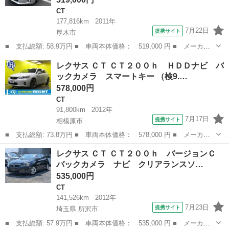
CT
177,816km
2011年
7月22日
提携サイト
厚木市
■ 支払総額: 58.9万円 ■ 車両本体価格： 519,000 円 ■ メーカー
名： レクサス ■ 車種名： ＣＴ ■ グレード名： ＣＴ２００
神奈川
厚木市
CT
レクサス ＣＴ ＣＴ２００ｈ ＨＤＤナビ バ
ｈ バージョンＣ 禁煙車 ハイブリッドシステムチェック済 純正
ックカメラ スマートキー （検9.…
ナビ 地デジＴ...
578,000円
CT
91,800km
2012年
7月17日
提携サイト
相模原市
■ 支払総額: 73.8万円 ■ 車両本体価格： 578,000 円 ■ メーカー
名： レクサス ■ 車種名： ＣＴ ■ グレード名： ＣＴ２００
神奈川
相模原市
CT
レクサス ＣＴ ＣＴ２００ｈ バージョンＣ
ｈ ＨＤＤナビ バックカメラ スマートキー ■ 排気量： 1800cc
バックカメラ ナビ クリアランスソ…
■ ...
535,000円
CT
141,526km
2012年
7月23日
提携サイト
埼玉県 所沢市
■ 支払総額: 57.9万円 ■ 車両本体価格： 535,000 円 ■ メーカー