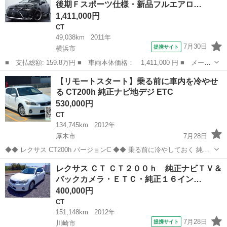
後期Ｆスポーツ仕様・新品フルエアロ…
ートヒーター ■ ...
1,411,000円
CT
49,038km
2011年
7月30日
提携サイト
横浜市
■ 支払総額: 159.8万円 ■ 車両本体価格： 1,411,000 円 ■ メーカ
ー名： レクサス ■ 車種名： ＣＴ ■ グレード名： ＣＴ２００
神奈川
横浜市
CT
【リモートスタート】乗る前に車内を冷やせ
ｈ バージョンＣ 後期Ｆスポーツ仕様・新品フルエアロ・ＬＥＤブ
る CT200h 純正ナビ地デジ ETC
ラックラ...
530,000円
CT
134,745km
2012年
厚木市
7月28日
◆◆ レクサス CT200h バージョンC ◆◆ 乗る前に冷やしておく 純正
リモートスタートで、乗り込む前に車内を冷やしておけます ▼ 写真は
神奈川
厚木市
CT
CT200h
レクサス ＣＴ ＣＴ２００ｈ 純正ナビＴＶ＆
こちら https://photos.app.goo.gl/5rj...
バックカメラ・ＥＴＣ・純正１６イン…
400,000円
CT
151,148km
2012年
7月28日
提携サイト
川崎市