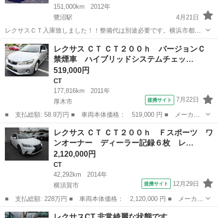
151,000km
2012年
鷺沼駅
4月21日
レクサスＣＴ入庫致しました！！整備代は別途必要です。横浜市都筑
区大熊町８２３に展示中！ 平成24年式のコンパクト・ハッチバック
神奈川
川崎市
鷺沼駅
CT
車両
レクサス ＣＴ ＣＴ２００ｈ バージョンＣ
で、走行距離は151,148kmとなっています。 白いボディが魅力の一つ
禁煙車 ハイブリッドシステムチェッ…
ですが、この車は修復歴...
519,000円
CT
177,816km
2011年
7月22日
提携サイト
厚木市
■ 支払総額: 58.9万円 ■ 車両本体価格： 519,000 円 ■ メーカー
名： レクサス ■ 車種名： ＣＴ ■ グレード名： ＣＴ２００
神奈川
厚木市
CT
レクサス ＣＴ ＣＴ２００ｈ Ｆスポーツ ワ
ｈ バージョンＣ 禁煙車 ハイブリッドシステムチェック済 純正
ンオーナー ディーラー記録６枚 レ…
ナビ 地デジＴ...
2,120,000円
CT
42,292km
2014年
12月29日
提携サイト
横須賀市
■ 支払総額: 228万円 ■ 車両本体価格： 2,120,000 円 ■ メーカー
名： レクサス ■ 車種名： ＣＴ ■ グレード名： ＣＴ２００
神奈川
横須賀市
CT
レクサスCT 非常綺麗な状態です。