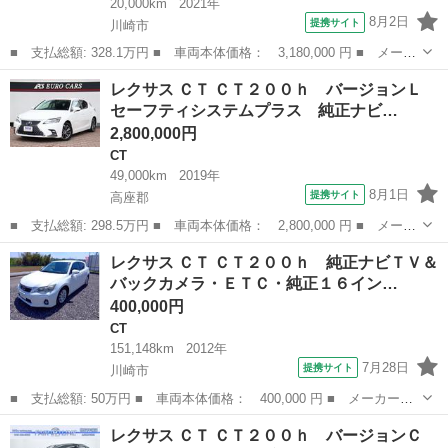
20,000km
2021年
8月2日
提携サイト
川崎市
■ 支払総額: 328.1万円 ■ 車両本体価格： 3,180,000 円 ■ メーカ
ー名： レクサス ■ 車種名： ＣＴ ■ グレード名： ＣＴ２００
神奈川
川崎市
CT
レクサス ＣＴ ＣＴ２００ｈ バージョンＬ
ｈ バージョンＣ 認定中古車 Ｌ ＴＥＸ 合成皮革シート メモ
セーフティシステムプラス 純正ナビ…
リナビ ...
2,800,000円
CT
49,000km
2019年
8月1日
提携サイト
高座郡
■ 支払総額: 298.5万円 ■ 車両本体価格： 2,800,000 円 ■ メーカ
ー名： レクサス ■ 車種名： ＣＴ ■ グレード名： ＣＴ２００
神奈川
高座郡
CT
レクサス ＣＴ ＣＴ２００ｈ 純正ナビＴＶ＆
ｈ バージョンＬ セーフティシステムプラス 純正ナビ フルセ
バックカメラ・ＥＴＣ・純正１６イン…
グ バック...
400,000円
CT
151,148km
2012年
7月28日
提携サイト
川崎市
■ 支払総額: 50万円 ■ 車両本体価格： 400,000 円 ■ メーカー
名： レクサス ■ 車種名： ＣＴ ■ グレード名： ＣＴ２００
神奈川
川崎市
CT
レクサス ＣＴ ＣＴ２００ｈ バージョンＣ
ｈ 純正ナビＴＶ＆バックカメラ・ＥＴＣ・純正１６インチＡＷ・シ