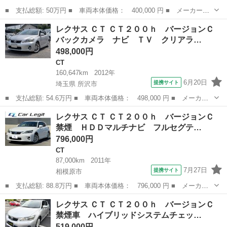
■ 支払総額: 50万円 ■ 車両本体価格： 400,000 円 ■ メーカー
名： レクサス ■ 車種名： ＣＴ ■ グレード名： ＣＴ２００
神奈川
川崎市
CT
レクサス ＣＴ ＣＴ２００ｈ バージョンＣ
ｈ 純正ナビＴＶ＆バックカメラ・ＥＴＣ・純正１６インチＡＷ・シ
バックカメラ ナビ ＴＶ クリアラ…
ートヒーター ■ ...
498,000円
CT
160,647km
2012年
6月20日
提携サイト
埼玉県 所沢市
■ 支払総額: 54.6万円 ■ 車両本体価格： 498,000 円 ■ メーカー
名： レクサス ■ 車種名： ＣＴ ■ グレード名： ＣＴ２００
埼玉
所沢市
CT
レクサス ＣＴ ＣＴ２００ｈ バージョンＣ
ｈ バージョンＣ バックカメラ ナビ ＴＶ クリアランスソナ
禁煙 ＨＤＤマルチナビ フルセグテ…
ー オートクルー...
796,000円
CT
87,000km
2011年
7月27日
提携サイト
相模原市
■ 支払総額: 88.8万円 ■ 車両本体価格： 796,000 円 ■ メーカー
名： レクサス ■ 車種名： ＣＴ ■ グレード名： ＣＴ２００
神奈川
相模原市
CT
レクサス ＣＴ ＣＴ２００ｈ バージョンＣ
ｈ バージョンＣ 禁煙 ＨＤＤマルチナビ フルセグテレビ Ｒカ
禁煙車 ハイブリッドシステムチェッ…
メラ ＤＶＤ再...
519,000円