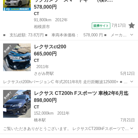
578,000円
CT
91,800km
2012年
7月17日
提携サイト
相模原市
■ 支払総額: 73.8万円 ■ 車両本体価格： 578,000 円 ■ メーカー
名： レクサス ■ 車種名： ＣＴ ■ グレード名： ＣＴ２００
神奈川
相模原市
CT
レクサスct200
ｈ ＨＤＤナビ バックカメラ スマートキー ■ 排気量： 1800cc
665,000円
■ ...
CT
2011年
さがみ野駅
5月12日
レクサスct200hバージョンC 年式2011年8月 走行距離波125000+ ■ 支
払総額: コミコミ66.5万円 ■ メーカー名： レクサス ■ 車種名：
神奈川
綾瀬市
さがみ野駅
CT
走行距離
レクサス CT200h Fスポーツ 車検2年6月迄
ＣＴ ■ グレード名： ＣＴ２００ｈ...
898,000円
CT
152,000km
2011年
橋本駅
7月21日
ご覧いただきありがとうございます。 レクサスCT200hFスポーツで
す、走行距離は多いですが調子は良いです。高速通勤が多い為に走行
神奈川
相模原市
橋本駅
CT
CT200h