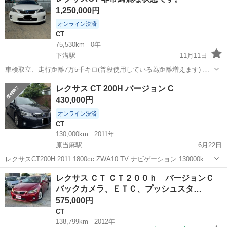
ｈ Ｆスポーツ ワンオーナー ディーラー記録６枚 レザーシー
1,250,000円
ト シートヒー...
オンライン決済
CT
75,530km
0年
下溝駅
11月11日
車検取立、走行距離7万5千キロ(普段使用している為距離増えます) 目
立った傷、凹みないです。 初年度登録平成24年です。
神奈川
相模原市
下溝駅
CT
走行距離
レクサス CT 200H バージョン C
430,000円
オンライン決済
CT
130,000km
2011年
原当麻駅
6月22日
レクサスCT200H 2011 1800cc ZWA10 TV ナビゲーション 130000km
ETC シートヒーター オークション評価 ;4. B 修理履歴なし 今年の税金
神奈川
相模原市
原当麻駅
CT
レクサス ＣＴ ＣＴ２００ｈ バージョンＣ
は支払われました ...
バックカメラ、ＥＴＣ、プッシュスタ…
575,000円
CT
138,799km
2012年