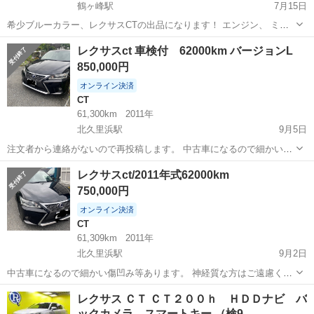
鶴ヶ峰駅
7月15日
希少ブルーカラー、レクサスCTの出品になります！ エンジン、 ミッ
ション、エアコンともに異常ありません！ （装備） 純正オプション、
神奈川
横浜市
鶴ヶ峰駅
CT
希少
レクサスct 車検付 62000km バージョンL
エアロバンパー Fスポーツリアバンパー 希少内装色（ベージュ） 純正
850,000円
ナビ ETC フル...
オンライン決済
CT
61,300km
2011年
北久里浜駅
9月5日
注文者から連絡がないので再投稿します。 中古車になるので細かい傷
凹み等あります。 神経質な方はご遠慮ください。 現金一括のみ受け付
神奈川
横須賀市
北久里浜駅
CT
走行距離
レクサスct/2011年式62000km
けております。 仕様 2011年式 走行距離 61309km 車検 R4-10.1まで
750,000円
バー...
オンライン決済
CT
61,309km
2011年
北久里浜駅
9月2日
中古車になるので細かい傷凹み等あります。 神経質な方はご遠慮くだ
さい。 現金一括のみ受け付けております。 仕様 2011年式 走行距離
神奈川
横須賀市
北久里浜駅
CT
走行距離
レクサス ＣＴ ＣＴ２００ｈ ＨＤＤナビ バ
61309km 車検 R4-10.1まで バージョンL ※使用に...
ックカメラ スマートキー （検9.…