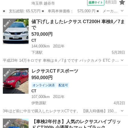
8月1日
提携サイト
埼玉県 越谷市
■ 支払総額: 65.5万円 ■ 車両本体価格： 575,000 円 ■ メーカー
名： レクサス ■ 車種名： ＣＴ ■ グレード名： ＣＴ２００
埼玉
越谷市
CT
値下げしましたレクサス CT200H 車検8／7ま
ｈ バージョンＣ バックカメラ、ＥＴＣ、プッシュスタート、スマ
で
ートキー、電動...
570,000円
CT
144,000km
2011年
下溝駅
5月28日
平成23年 14万キロです 車検は８／7までです バックカメラ ETC クル
ーズコントロール すべてのウィンカーライトをLEDに変更しました。
神奈川
厚木市
下溝駅
CT
車両
レクサスCT Fスポーツ
清潔で整った内装と外装 ペット飼育歴、喫煙歴はありません。 こ...
950,000円
オンライン決済
配送可
CT
107,000km
2011年
伊勢原駅
4月2日
3年ほど前に中古で購入したレクサスCTです。 【購入時価格】150万
円 【サイズ】長さ：432cm、幅：176cm、高さ：146cm 【傷などの状
神奈川
伊勢原市
伊勢原駅
CT
諸費用
【車検2年付き】人気のレクサスハイブリッ
態】外装傷多数 内装使用感あり 【アピールポイント】人気のFスポ
ド CT200h 小洒落たマットブラック