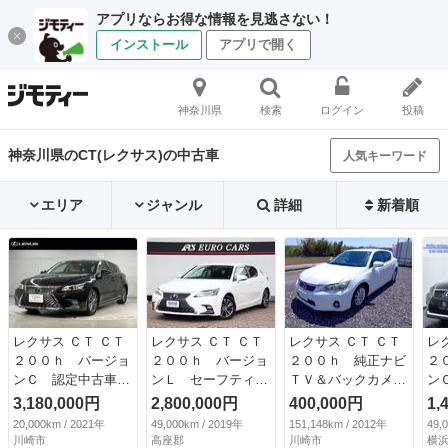
アプリならお得な情報を見逃さない！
インストール
アプリで開く
神奈川県
検索
ログイン
投稿
神奈川県のCT(レクサス)の中古車
人気キーワード
エリア
ジャンル
詳細
新着順
レクサス ＣＴ ＣＴ
レクサス ＣＴ ＣＴ
レクサス ＣＴ ＣＴ
レ
２００ｈ バージョ
２００ｈ バージョ
２００ｈ 純正ナビ
２
ンＣ 認定中古車
ンＬ セーフティシ
ＴＶ＆バックカメ
ン
Ｌ ＴＥＸ 合成皮
ステムプラス 純正
ラ・ＥＴＣ・純正１
ツ
3,180,000円
2,800,000円
400,000円
1,
革シート メモリナ
ナビ フルセグ バ
６インチＡＷ・シー
ア
20,000km / 2021年
49,000km / 2019年
151,148km / 2012年
49,
ビ ＥＴＣ ＬＥＤ
ックカメラ ＣＤ
トヒーター （な
ク
川崎市
高座郡
川崎市
横