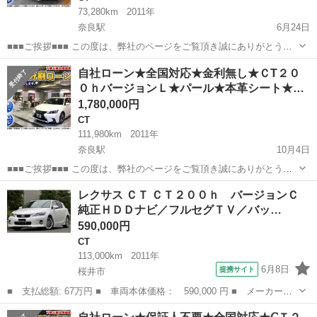
73,280km
2011年
奈良駅
6月24日
■■■ご挨拶■■■ この度は、弊社のページをご覧頂き誠にありがとうご
ざいます. 弊社、カーマッチ京都店は、軽自動車、国産車、輸入車、
奈良
奈良市
奈良駅
CT
スピンドル
自社ローン★全国対応★金利無し★ＣT２０
など幅広く扱っております、京都市東山区の中古車店で ございます。
０ｈバージョンＬ★パール★本革シート★…
お客様に満足頂ける...
1,780,000円
CT
111,980km
2011年
奈良駅
10月4日
■■■ご挨拶■■■ この度は、弊社のページをご覧頂き誠にありがとうご
ざいます. 弊社、カーマッチ京都店は、軽自動車、国産車、輸入車、
奈良
奈良市
奈良駅
CT
本革
レクサス ＣＴ ＣＴ２００ｈ バージョンＣ
など幅広く扱っております、京都市東山区の中古車店で ございます。
純正ＨＤＤナビ／フルセグＴＶ／バッ…
お客様に満足頂ける...
590,000円
CT
113,000km
2011年
6月8日
提携サイト
桜井市
■ 支払総額: 67万円 ■ 車両本体価格： 590,000 円 ■ メーカー
名： レクサス ■ 車種名： ＣＴ ■ グレード名： ＣＴ２００
奈良
桜井市
CT