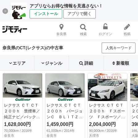
アプリならお得な情報を見逃さない！
インストール
アプリで開く
奈良県
検索
ログイン
投稿
奈良県のCT(レクサス)の中古車
人気キーワード
エリア
ジャンル
詳細
新着順
レクサス ＣＴ ＣＴ
レクサス ＣＴ ＣＴ
レクサス ＣＴ ＣＴ
レ
２００ｈ 禁煙車／
２００ｈ バージョ
２００ｈ Ｆスポー
２
純正ナビ／バックカ
ンＣ ＢＬＩＴＺ車
ツ Ｆスポーツ／Ｐ
ン
メラ／追従型クルー
高調／ＯＺレーシン
ＣＳ／ＧＡＮＡＤＯ
地
1,628,000円
1,459,000円
2,004,000円
39
ズコントロール／レ
グ１８インチアルミ
ＯＲマフラー／サン
モ
70,000km / 2016年
61,000km / 2014年
90,000km / 2016年
166
クサスセーフティ／
／純正ナビ／バック
ルーフ／純１７ＡＷ
ー
奈良市
奈良市
天理市
大阪