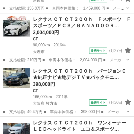
奈良市
■ 支払総額: 155.8万円 ■ 車両本体価格： 1,459,000 円 ■ メーカ
ー名： レクサス ■ 車種名： ＣＴ ■ グレード名： ＣＴ２００
奈良
奈良市
CT
レクサス ＣＴ ＣＴ２００ｈ Ｆスポーツ Ｆ
ｈ バージョンＣ ＢＬＩＴＺ車高調／ＯＺレーシング１８インチア
スポーツ／ＰＣＳ／ＧＡＮＡＤＯＯＲ…
ルミ／純...
2,004,000円
CT
90,000km
2016年
7月27日
提携サイト
天理市
■ 支払総額: 210万円 ■ 車両本体価格： 2,004,000 円 ■ メーカー
名： レクサス ■ 車種名： ＣＴ ■ グレード名： ＣＴ２００
奈良
天理市
CT
レクサス ＣＴ ＣＴ２００ｈ バージョンＣ
ｈ Ｆスポーツ Ｆスポーツ／ＰＣＳ／ＧＡＮＡＤＯＯＲマフラー／
★純正ナビ★地デジＴＶ★バックモニ…
サンルーフ／...
398,000円
CT
166,000km
2011年
7月30日
提携サイト
大阪府 枚方市
■ 支払総額: 49.4万円 ■ 車両本体価格： 398,000 円 ■ メーカー
名： レクサス ■ 車種名： ＣＴ ■ グレード名： ＣＴ２００
大阪
枚方市
CT
レクサス ＣＴ ＣＴ２００ｈ ワンオーナー
ｈ バージョンＣ ★純正ナビ★地デジＴＶ★バックモニター★純正
ＬＥＤヘッドライト エコ＆スポーツ…
ホイール★革シ...