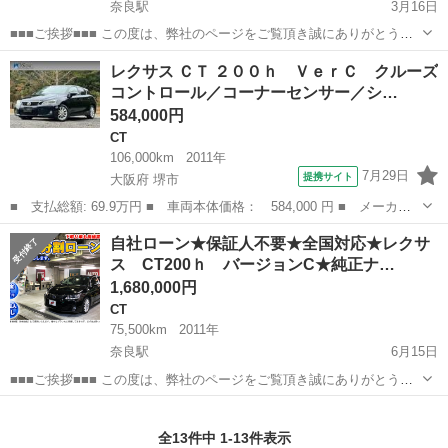
奈良駅
3月16日
■■■ご挨拶■■■ この度は、弊社のページをご覧頂き誠にありがとうご
ざいます. 弊社、カーマッチ京都店は、軽自動車、国産車、輸入車、
奈良
奈良市
奈良駅
CT
本革
レクサス ＣＴ ２００ｈ ＶｅｒＣ クルーズ
など幅広く扱っております、京都市東山区の中古車店で ございます。
コントロール／コーナーセンサー／シ…
お客様に満足頂ける...
584,000円
CT
106,000km
2011年
7月29日
提携サイト
大阪府 堺市
■ 支払総額: 69.9万円 ■ 車両本体価格： 584,000 円 ■ メーカー
名： レクサス ■ 車種名： ＣＴ ■ グレード名： ２００ｈ Ｖ
大阪
堺市
CT
自社ローン★保証人不要★全国対応★レクサ
ｅｒＣ クルーズコントロール／コーナーセンサー／シートヒーター
ス CT200ｈ バージョンC★純正ナ…
／ＥＴＣ／Ｂ...
1,680,000円
CT
75,500km
2011年
奈良駅
6月15日
■■■ご挨拶■■■ この度は、弊社のページをご覧頂き誠にありがとうご
ざいます. 弊社、カーマッチ京都店は、軽自動車、国産車、輸入車、
奈良
奈良市
奈良駅
CT
CT200h
など幅広く扱っております、京都市東山区の中古車店で ございます。
全13件中 1-13件表示
お客様に満足頂ける...