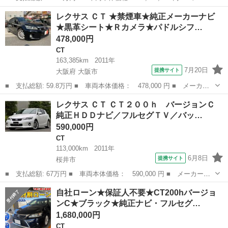
ー名： レクサス ■ 車種名： ＣＴ ■ グレード名： ＣＴ２００
奈良
大和郡山市
CT
レクサス ＣＴ ★禁煙車★純正メーカーナビ
ｈ Ｆスポーツ 純正ナビ／フルセグ／Ｂカメラ／Ｂｌｕｅｔｏｏｔ
★黒革シート★Ｒカメラ★パドルシフ…
ｈ／シー...
478,000円
CT
163,385km
2011年
7月20日
提携サイト
大阪府 大阪市
■ 支払総額: 59.8万円 ■ 車両本体価格： 478,000 円 ■ メーカー
名： レクサス ■ 車種名： ＣＴ ■ グレード名： ★禁煙車★純
大阪
大阪市
CT
レクサス ＣＴ ＣＴ２００ｈ バージョンＣ
正メーカーナビ ★黒革シート★Ｒカメラ★パドルシフト★クルコン
純正ＨＤＤナビ／フルセグＴＶ／バッ…
★フォグ★Ｍ...
590,000円
CT
113,000km
2011年
6月8日
提携サイト
桜井市
■ 支払総額: 67万円 ■ 車両本体価格： 590,000 円 ■ メーカー
名： レクサス ■ 車種名： ＣＴ ■ グレード名： ＣＴ２００
奈良
桜井市
CT
自社ローン★保証人不要★CT200hバージョ
ｈ バージョンＣ 純正ＨＤＤナビ／フルセグＴＶ／バックカメラ／
ンC★ブラック★純正ナビ・フルセグ…
パドルシフト／クル...
1,680,000円
CT