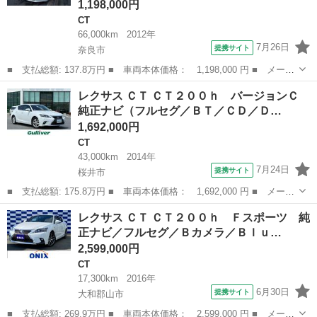
1,198,000円
CT
66,000km
2012年
7月26日
提携サイト
奈良市
■ 支払総額: 137.8万円 ■ 車両本体価格： 1,198,000 円 ■ メーカ
ー名： レクサス ■ 車種名： ＣＴ ■ グレード名： ＣＴ２００
奈良
奈良市
CT
レクサス ＣＴ ＣＴ２００ｈ バージョンＣ
ｈ ワンオーナー ＬＥＤヘッドライト エコ＆スポーツモード シ
純正ナビ（フルセグ／ＢＴ／ＣＤ／Ｄ…
ートヒー...
1,692,000円
CT
43,000km
2014年
7月24日
提携サイト
桜井市
■ 支払総額: 175.8万円 ■ 車両本体価格： 1,692,000 円 ■ メーカ
ー名： レクサス ■ 車種名： ＣＴ ■ グレード名： ＣＴ２００
奈良
桜井市
CT
レクサス ＣＴ ＣＴ２００ｈ Ｆスポーツ 純
ｈ バージョンＣ 純正ナビ（フルセグ／ＢＴ／ＣＤ／ＤＶＤ）／ク
正ナビ／フルセグ／Ｂカメラ／Ｂｌｕ…
ルーズコ...
2,599,000円
CT
17,300km
2016年
6月30日
提携サイト
大和郡山市
■ 支払総額: 269.9万円 ■ 車両本体価格： 2,599,000 円 ■ メーカ