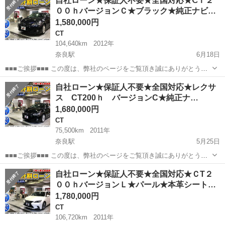
自社ローン★保証人不要★全国対応★ⅭＴ２
ｈ バージョンＣ 純正ＨＤＤナビ／フルセグＴＶ／バックカメラ／
００ｈバージョンＣ★ブラック★純正ナビ…
パドルシフト／クル...
1,580,000円
CT
104,640km
2012年
奈良駅
6月18日
■■■ご挨拶■■■ この度は、弊社のページをご覧頂き誠にありがとうご
ざいます. 弊社、カーマッチ京都店は、軽自動車、国産車、輸入車、
奈良
奈良市
奈良駅
CT
CT200h
自社ローン★保証人不要★全国対応★レクサ
ございます。お客様に満足頂けるように日々頑張っております. 丁寧に
ス CT200ｈ バージョンC★純正ナ…
説明致しますので...
1,680,000円
CT
75,500km
2011年
奈良駅
5月25日
■■■ご挨拶■■■ この度は、弊社のページをご覧頂き誠にありがとうご
ざいます. 弊社、カーマッチ京都店は、軽自動車、国産車、輸入車、
奈良
奈良市
奈良駅
CT
CT200h
自社ローン★保証人不要★全国対応★ＣT２
ございます。お客様に満足頂けるように日々頑張っております. 丁寧に
００ｈバージョンＬ★パール★本革シート…
説明致しますので...
1,780,000円
CT
106,720km
2011年