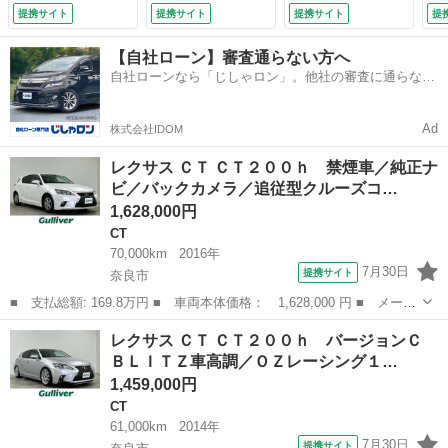
シートヒーター／ビ
カメラ／黒レザーシ
／純ナビ／フルセグ
ロ
提携サイト
提携サイト
提携サイト
提
ルトインＥＴＣ／ク
ート／ＬＥＤヘッド
／ＣＤ／Ｂｌｕ－ｒ
イ
リアランスソナー／
ライト／ミラー一体
ａｙ／Ｂカメラ／Ｂ
ル
【自社ローン】審査通らない方へ
オートライト／オー
型ドライブレコーダ
Ｔ／ＥＴＣ／前後ド
プ
自社ローンなら「じしゃロン」。他社の審査に通らなか
トハイビーム／パド
ー／ＥＴＣ／パワー
ラレコ／クルコン／
オ
った方も
ルシフト／スペアキ
シート／シートヒー
Ａライト／シートヒ
テ
ー （検9.11）
ター／ＬＥＤヘッド
ーター／保証 （検
★
Ad
株式会社IDOM
ライト （なし）
9.8）
（検
レクサス ＣＴ ＣＴ２００ｈ 禁煙車／純正ナ
ビ／バックカメラ／追従型クルーズコ…
1,628,000円
CT
70,000km
2016年
7月30日
提携サイト
奈良市
■ 支払総額: 169.8万円 ■ 車両本体価格： 1,628,000 円 ■ メーカ
ー名： レクサス ■ 車種名： ＣＴ ■ グレード名： ＣＴ２００
奈良
奈良市
CT
レクサス ＣＴ ＣＴ２００ｈ バージョンＣ
ｈ 禁煙車／純正ナビ／バックカメラ／追従型クルーズコントロール
ＢＬＩＴＺ車高調／ＯＺレーシング１…
／レクサ...
1,459,000円
CT
61,000km
2014年
7月30日
提携サイト