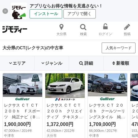
アプリならお得な情報を見逃さない！
インストール
アプリで開く
大分県
検索
ログイン
投稿
大分県のCT(レクサス)の中古車
人気キーワード
エリア
ジャンル
詳細
新着順
レクサス ＣＴ ＣＴ
レクサス ＣＴ ＣＴ
レクサス ＣＴ ２０
レ
２００ｈ Ｆスポー
２００ｈ クリエイ
０ｈ クールツーリ
２
ツ 純正ナビ（Ｂｌ
ティブ テキスタイ
ングスタイル 純正
ン
ｕ－ｒａｙ／Ｍｉｃ
ルインテリア 禁煙
ナビ バックカメ
ク
1,900,000円
1,372,000円
1,709,000円
47
ｒｏＳＤ／ＵＳ
車 ドラレコ ＥＴ
ラ サンルーフ ハ
Ｖ
47,000km / 2014年
42,050km / 2012年
66,000km / 2017年
153
Ｂ） フルセグ バ
Ｃ ＨＩＤヘッド
ーフレザーシート
ナ
中津市
大分市
中津市
福岡