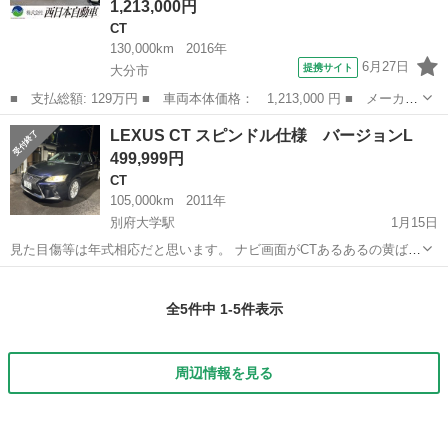
1,213,000円
CT
130,000km
2016年
6月27日
提携サイト
大分市
■ 支払総額: 129万円 ■ 車両本体価格： 1,213,000 円 ■ メーカー
名： レクサス ■ 車種名： ＣＴ ■ グレード名： ＣＴ２００
大分
大分市
CT
LEXUS CT スピンドル仕様 バージョンL
ｈ バージョンＣ 後期モデル 走行中ＴＶ視聴可能 純正ＳＤナ
499,999円
ビ 地デジ Ｂ...
CT
105,000km
2011年
別府大学駅
1月15日
見た目傷等は年式相応だと思います。 ナビ画面がCTあるあるの黄ばみ
がありますが動作はします。 早い者勝ちです！ 電装系不具合ありませ
大分
別府市
別府大学駅
CT
スピンドル
ん！ 県外の購入者様は名義変更まで3万円保証金をいただきます。 な
全5件中 1-5件表示
お車庫証明があがり...
周辺情報を見る