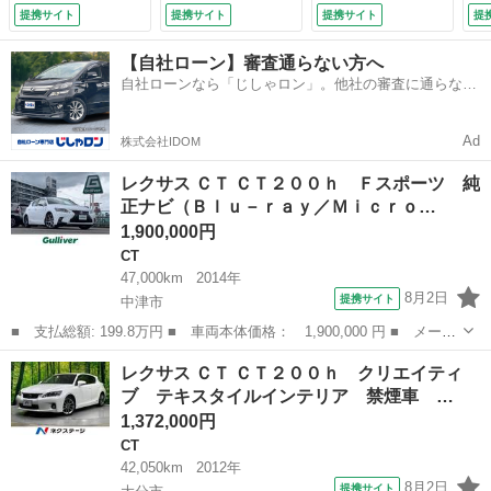
ックカメラ ステア
パワーシート 黒革
パワーシート シー
ズ
提携サイト
提携サイト
提携サイト
提
リングスイッチ Ｅ
シート クルーズコ
トヒーター アダプ
ル
ＴＣ２．０ 衝突軽
ントロール シート
ティブクルーズコン
ト
【自社ローン】審査通らない方へ
減ブレーキ クルー
ヒーター コーナー
トロール フルセグ
イ
自社ローンなら「じしゃロン」。他社の審査に通らなか
ズコントロール オ
センサー ヘッドラ
テレビ ＥＴＣ２．
パ
った方も
ートライト パドル
イトウォッシャー
０ ドライブレコー
ー
シフト レザーステ
電動格納ミラー オ
ダー コーナーセン
ミ
Ad
株式会社IDOM
アリング （なし）
ートライト／エアコ
サー スマートキー
ター
ン （検9.11）
（なし）
レクサス ＣＴ ＣＴ２００ｈ Ｆスポーツ 純
正ナビ（Ｂｌｕ－ｒａｙ／Ｍｉｃｒｏ…
1,900,000円
CT
47,000km
2014年
8月2日
提携サイト
中津市
■ 支払総額: 199.8万円 ■ 車両本体価格： 1,900,000 円 ■ メーカ
ー名： レクサス ■ 車種名： ＣＴ ■ グレード名： ＣＴ２００
大分
中津市
CT
レクサス ＣＴ ＣＴ２００ｈ クリエイティ
ｈ Ｆスポーツ 純正ナビ（Ｂｌｕ－ｒａｙ／ＭｉｃｒｏＳＤ／ＵＳ
ブ テキスタイルインテリア 禁煙車 …
Ｂ） フ...
1,372,000円
CT
42,050km
2012年
8月2日
提携サイト