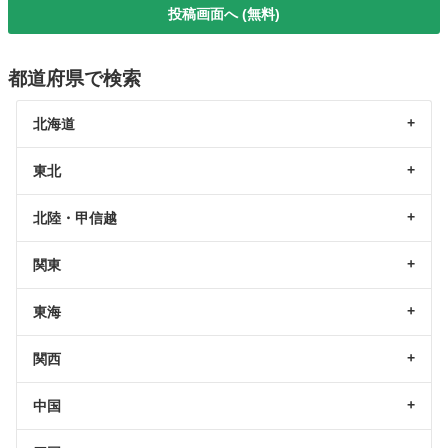
投稿画面へ (無料)
都道府県で検索
北海道
東北
北陸・甲信越
関東
東海
関西
中国