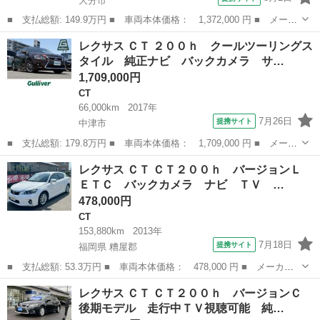
大分市
■ 支払総額: 149.9万円 ■ 車両本体価格： 1,372,000 円 ■ メーカ
ー名： レクサス ■ 車種名： ＣＴ ■ グレード名： ＣＴ２００
大分
大分市
CT
レクサス ＣＴ ２００ｈ クールツーリングス
ｈ クリエイティブ テキスタイルインテリア 禁煙車 ドラレコ
タイル 純正ナビ バックカメラ サ…
ＥＴＣ ...
1,709,000円
CT
66,000km
2017年
7月26日
提携サイト
中津市
■ 支払総額: 179.8万円 ■ 車両本体価格： 1,709,000 円 ■ メーカ
ー名： レクサス ■ 車種名： ＣＴ ■ グレード名： ２００ｈ
大分
中津市
CT
レクサス ＣＴ ＣＴ２００ｈ バージョンＬ
クールツーリングスタイル 純正ナビ バックカメラ サンルーフ
ＥＴＣ バックカメラ ナビ ＴＶ …
ハーフレ...
478,000円
CT
153,880km
2013年
7月18日
提携サイト
福岡県 糟屋郡
■ 支払総額: 53.3万円 ■ 車両本体価格： 478,000 円 ■ メーカー
名： レクサス ■ 車種名： ＣＴ ■ グレード名： ＣＴ２００
福岡
糟屋郡
CT
レクサス ＣＴ ＣＴ２００ｈ バージョンＣ
ｈ バージョンＬ ＥＴＣ バックカメラ ナビ ＴＶ クリアラン
後期モデル 走行中ＴＶ視聴可能 純…
スソナー オー...