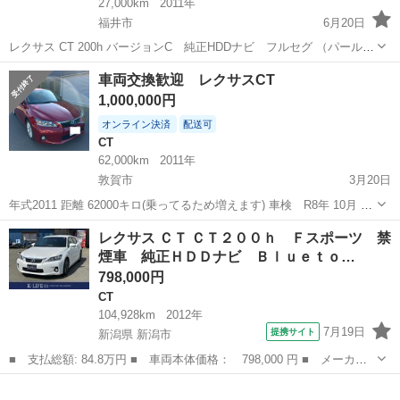
27,000km
2011年
福井市
6月20日
レクサス CT 200h バージョンC 純正HDDナビ フルセグ （パール）
ハッチバック 本体価格 2,390,000円 年式(初度登録年):2011(H23) 走行
福井
福井市
CT
法定
車両交換歓迎 レクサスCT
距離:2.7万km 修復歴:なし リサイクル料:...
1,000,000円
オンライン決済
配送可
CT
62,000km
2011年
敦賀市
3月20日
年式2011 距離 62000キロ(乗ってるため増えます) 車検 R8年 10月 不
具合等特になし。 ハイブリッドなので燃費良
福井
敦賀市
CT
車両
レクサス ＣＴ ＣＴ２００ｈ Ｆスポーツ 禁
煙車 純正ＨＤＤナビ Ｂｌｕｅｔｏ…
798,000円
CT
104,928km
2012年
7月19日
提携サイト
新潟県 新潟市
■ 支払総額: 84.8万円 ■ 車両本体価格： 798,000 円 ■ メーカー
名： レクサス ■ 車種名： ＣＴ ■ グレード名： ＣＴ２００
新潟
新潟市
CT
ｈ Ｆスポーツ 禁煙車 純正ＨＤＤナビ Ｂｌｕｅｔｏｏｔｈ バ