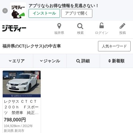
アプリならお得な情報を見逃さない！
インストール
アプリで開く
福井県
検索
ログイン
投稿
福井県のCT(レクサス)の中古車
人気キーワード
エリア
ジャンル
詳細
新着順
レクサス ＣＴ ＣＴ
２００ｈ Ｆスポー
ツ 禁煙車 純正Ｈ
ＤＤナビ Ｂｌｕｅ
798,000円
ｔｏｏｔｈ バック
104,928km / 2012年
カメラ ドラレコ
新潟県 新潟市