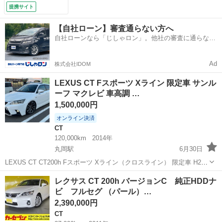
スマートキー ＬＥ
提携サイト
Ｄヘッドライト Ｅ
ＴＣ クルコン 純
【自社ローン】審査通らない方へ
正１７インチアルミ
自社ローンなら「じしゃロン」。他社の審査に通らなか
ホイール デュアル
った方も
エアコン 前シート
ヒーター スポーツ
Ad
株式会社IDOM
モード （検9.8）
LEXUS CT Fスポーツ Xライン 限定車 サンル
ーフ マクレビ 車高調 …
1,500,000円
オンライン決済
CT
120,000km
2014年
丸岡駅
6月30日
LEXUS CT CT200h Fスポーツ Xライン（クロスライン） 限定車 H27
年式 距離12万キロ 車検令和9年2月まで サンルーフ、マークレビンソ
福井
坂井市
丸岡駅
CT
LEXUS
レクサス CT 200h バージョンC 純正HDDナ
ン 付き！！ プリクラ付きで、パワーシートです 社外の車高調...
ビ フルセグ （パール）…
2,390,000円
CT