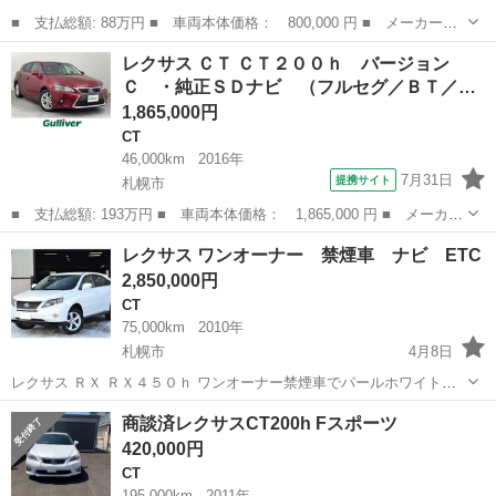
■ 支払総額: 88万円 ■ 車両本体価格： 800,000 円 ■ メーカー
名： レクサス ■ 車種名： ＣＴ ■ グレード名： ＣＴ２００
北海道
苫小牧市
CT
レクサス ＣＴ ＣＴ２００ｈ バージョン
ｈ バージョンＣ ■ 排気量： 1800cc ■ ドア枚数： 5D ■ ミッ
Ｃ ・純正ＳＤナビ （フルセグ／ＢＴ／…
ショ...
1,865,000円
CT
46,000km
2016年
7月31日
提携サイト
札幌市
■ 支払総額: 193万円 ■ 車両本体価格： 1,865,000 円 ■ メーカー
名： レクサス ■ 車種名： ＣＴ ■ グレード名： ＣＴ２００
北海道
札幌市
CT
レクサス ワンオーナー 禁煙車 ナビ ETC
ｈ バージョンＣ ・純正ＳＤナビ （フルセグ／ＢＴ／ＣＤ／ｉＰ
2,850,000円
ｏｄ／ＡＵＸ...
CT
75,000km
2010年
札幌市
4月8日
レクサス ＲＸ ＲＸ４５０ｈ ワンオーナー禁煙車でパールホワイトの
4WD、CVT車。 HDDナビ、フルセグ、CD/DVD、スマートキー、Bカ
北海道
札幌市
CT
オーナー
商談済レクサスCT200h Fスポーツ
メラ、ETC、シートヒーター装備の寒冷地仕様。 リヤゲート電動開
420,000円
閉。 車検H29.8...
CT
195,000km
2011年