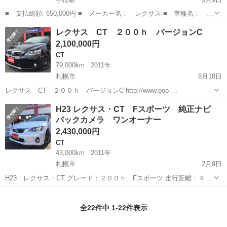
■ 支払総額: 650,000円 ■ メーカー名： レクサス ■ 車種名： Ｃ
Ｔ ■ グレード名： ＣＴ２００ｈ バージョンＣ 寒冷地仕様 ド
北海道
札幌市
手稲駅
CT
CT200h
レクサス CT ２００ｈ バージョンC
ライブレコーダー レーダー探知機 ＨＤＤナビ フルセグＴＶ バ
2,100,000円
ックカメラ パ...
CT
79,000km
2011年
札幌市
8月18日
レクサス CT ２００ｈ バージョンC http://www.goo-
net.com/usedcar/spread/goo/10/700031001030170810005.html 各種低
北海道
札幌市
CT
自動車保険
H23 レクサス・CT Fスポーツ 純正ナビ
金利ローン取り扱い！ ...
バックカメラ ワンオーナー
2,430,000円
CT
43,000km
2011年
札幌市
2月9日
H23 レクサス・CT グレード：２００ｈ Fスポーツ 走行距離：４３
０００キロ 車検：30年11月まで 修復歴：なし 装備：純正ナビ TV
北海道
札幌市
CT
自動車保険
バックカメラ クルーズコントロール http://www.car...
全22件中 1-22件表示