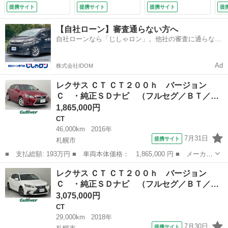
Ｂ）・バックカメ
Ｄ／ＡＵＸ／ＵＳ
提携サイト
提携サイト
提携サイト
提
ラ・純正ビルトイン
Ｂ）・バックカメ
ＥＴＣ・レーダー探
ラ・サンルーフ・純
【自社ローン】審査通らない方へ
知機一体型社外前方
正エンジンスタータ
自社ローンなら「じしゃロン」。他社の審査に通らなか
ドライブレコーダ
ー・純正ＥＴＣ２．
った方も
ー （ＣＢ－Ｒ０
０・レーダークルー
１）・クルーズコン
ズコントロール・
Ad
株式会社IDOM
トロール （検9.1）
（検9.1）
レクサス ＣＴ ＣＴ２００ｈ バージョン
Ｃ ・純正ＳＤナビ （フルセグ／ＢＴ／…
1,865,000円
CT
46,000km
2016年
7月31日
提携サイト
札幌市
■ 支払総額: 193万円 ■ 車両本体価格： 1,865,000 円 ■ メーカー
名： レクサス ■ 車種名： ＣＴ ■ グレード名： ＣＴ２００
北海道
札幌市
CT
レクサス ＣＴ ＣＴ２００ｈ バージョン
ｈ バージョンＣ ・純正ＳＤナビ （フルセグ／ＢＴ／ＣＤ／ｉＰ
Ｃ ・純正ＳＤナビ （フルセグ／ＢＴ／…
ｏｄ／ＡＵＸ...
3,075,000円
CT
29,000km
2018年
7月30日
提携サイト