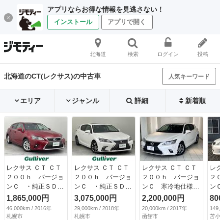
アプリならお得な情報を見逃さない！
インストール
アプリで開く
北海道
検索
ログイン
投稿
北海道のCT(レクサス)の中古車
人気キーワード
エリア
ジャンル
詳細
新着順
レクサス ＣＴ ＣＴ
レクサス ＣＴ ＣＴ
レクサス ＣＴ ＣＴ
レ
２００ｈ バージョ
２００ｈ バージョ
２００ｈ バージョ
２
ンＣ ・純正ＳＤナ
ンＣ ・純正ＳＤナ
ンＣ 寒冷地仕様
ン
ビ （フルセグ／Ｂ
ビ （フルセグ／Ｂ
ＦＦ ワンオーナ
付
1,865,000円
3,075,000円
2,200,000円
80
Ｔ／ＣＤ／ｉＰｏｄ
Ｔ／ＣＤ／ＤＶＤ／
ー ＬＥＤヘッドラ
46,000km / 2016年
29,000km / 2018年
20,000km / 2017年
149
／ＡＵＸ／ＵＳ
Ｂｌｕ－ｒａｙ／Ｓ
ンプ （なし）
札幌市
札幌市
函館市
苫