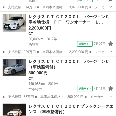
札幌市
■ 支払総額: 314万円 ■ 車両本体価格： 3,075,000 円 ■ メーカー
名： レクサス ■ 車種名： ＣＴ ■ グレード名： ＣＴ２００
北海道
札幌市
CT
レクサス ＣＴ ＣＴ２００ｈ バージョンＣ
ｈ バージョンＣ ・純正ＳＤナビ （フルセグ／ＢＴ／ＣＤ／ＤＶ
寒冷地仕様 ＦＦ ワンオーナー Ｌ…
Ｄ／Ｂｌｕ－...
2,200,000円
CT
20,000km
2017年
7月27日
提携サイト
函館市
■ 支払総額: 229万円 ■ 車両本体価格： 2,200,000 円 ■ メーカー
名： レクサス ■ 車種名： ＣＴ ■ グレード名： ＣＴ２００
北海道
函館市
CT
レクサス ＣＴ ＣＴ２００ｈ バージョンＣ
ｈ バージョンＣ 寒冷地仕様 ＦＦ ワンオーナー ＬＥＤヘッド
（車検整備付）
ランプ ■ ...
800,000円
CT
149,988km
2011年
4月16日
提携サイト
苫小牧市
■ 支払総額: 88万円 ■ 車両本体価格： 800,000 円 ■ メーカー
名： レクサス ■ 車種名： ＣＴ ■ グレード名： ＣＴ２００
北海道
苫小牧市
CT
レクサス ＣＴ ＣＴ２００ｈブラックシークエ
ｈ バージョンＣ ■ 排気量： 1800cc ■ ドア枚数： 5D ■ ミッ
ンス （車検整備付）
ショ...