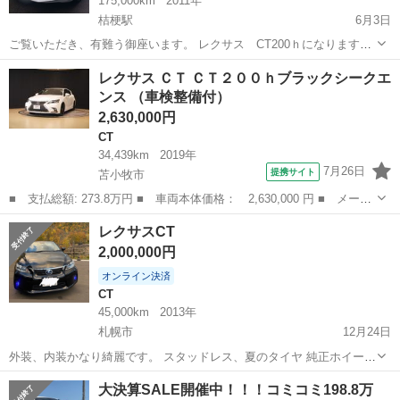
175,000km
2011年
桔梗駅
6月3日
ご覧いただき、有難う御座います。 レクサス CT200ｈになります。
グレード バージョンＣ 純正ＨＤＤナビ フルセグＴＶ バックカ
北海道
亀田郡
桔梗駅
CT
CT200h
レクサス ＣＴ ＣＴ２００ｈブラックシークエ
メラ ＤＶＤ再生 ドラレコ スマートキー プッシュスタート Ｅ
ンス （車検整備付）
ＴＣ シートヒーター ウィ...
2,630,000円
CT
34,439km
2019年
7月26日
提携サイト
苫小牧市
■ 支払総額: 273.8万円 ■ 車両本体価格： 2,630,000 円 ■ メーカ
ー名： レクサス ■ 車種名： ＣＴ ■ グレード名： ＣＴ２００
北海道
苫小牧市
CT
レクサスCT
ｈブラックシークエンス ■ 排気量： 1800cc ■ ドア枚数： 5...
2,000,000円
オンライン決済
CT
45,000km
2013年
札幌市
12月24日
外装、内装かなり綺麗です。 スタッドレス、夏のタイヤ 純正ホイール
8本 走行距離48000キロ 平成25年 禁煙車両 燃費 冬道街乗りリッタ
北海道
札幌市
CT
走行距離
大決算SALE開催中！！！コミコミ198.8万
ー18.6 ハイブリッド、ガソリン車で800キロほど走行可能 現金での一