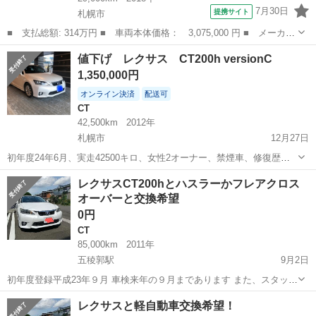
7月30日
提携サイト
札幌市
■ 支払総額: 314万円 ■ 車両本体価格： 3,075,000 円 ■ メーカー
名： レクサス ■ 車種名： ＣＴ ■ グレード名： ＣＴ２００
北海道
札幌市
CT
値下げ レクサス CT200h versionC
ｈ バージョンＣ ・純正ＳＤナビ （フルセグ／ＢＴ／ＣＤ／ＤＶ
1,350,000円
Ｄ／Ｂｌｕ－...
オンライン決済
配送可
CT
42,500km
2012年
札幌市
12月27日
初年度24年6月、実走42500キロ、女性2オーナー、禁煙車、修復歴な
し
北海道
札幌市
CT
CT200h
レクサスCT200hとハスラーかフレアクロス
オーバーと交換希望
0円
CT
85,000km
2011年
五稜郭駅
9月2日
初年度登録平成23年９月 車検来年の９月まであります また、スタッド
レス４年目ホイル付きあります 昨年の冬あまり乗っていないので、今
北海道
函館市
五稜郭駅
CT
フレア
レクサスと軽自動車交換希望！
年も大丈夫だと思いますよ ただ、夏タイヤがひび割れしてきているの