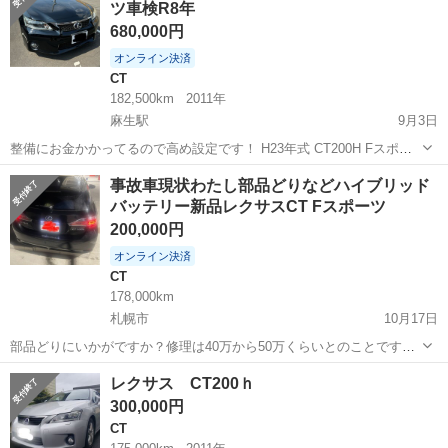
ツ車検R8年
ランプ ■ ...
680,000円
オンライン決済
CT
182,500km
2011年
麻生駅
9月3日
整備にお金かかってるので高め設定です！ H23年式 CT200H Fスポー
ツ 黒 AT（CVT） 18万km 車検R8年1月30 前席シートヒーター パドル
北海道
札幌市
麻生駅
CT
エンジン
事故車現状わたし部品どりなどハイブリッド
シフト Fスポーツなので専用パーツ多数 シートはアルカンターラ調
バッテリー新品レクサスCT Fスポーツ
シ...
200,000円
オンライン決済
CT
178,000km
札幌市
10月17日
部品どりにいかがですか？修理は40万から50万くらいとのことです。
ホイール、ハイブリッドバッデリー、エンジンなど 30万かけて車検と
北海道
札幌市
CT
Bluetooth
レクサス CT200ｈ
り8年1/30までたっぷりあります！ リビルドじゃなく新品のハイブリ
300,000円
ッドバッテリー、ボルテ...
CT