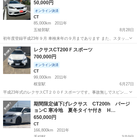
50,000円
で、今年で終わりです 距...
オンライン決済
CT
85,000km
2011年
五稜郭駅
8月28日
初年度登録平成23年９月 車検来年の９月まであります また、スタッド
レス４年目ホイル付きあります 昨年の冬あまり乗っていないので、今
北海道
函館市
五稜郭駅
CT
エンジン
レクサスCT200Ｆスポーツ
年も大丈夫だと思いますよ 距離約8万5千キロ 栃木県で乗っていた車を
700,000円
函館で３年乗りました...
オンライン決済
CT
99,000km
2011年
根室駅
6月27日
平成23年式のレクサスCT２００Ｆスポーツです。事故無しでスピンド
ルグリルに交換しています。車検が今年の9月まで残っています。走行
北海道
根室市
根室駅
CT
走行距離
期間限定値下げレクサス CT200h バージ
距離は今現在9900キロ位です。よろしくお願いします。写真に写って
ョンC 寒冷地 夏冬タイヤ付き H…
るのはスタッドレス用アルミな...
650,000円
CT
166,800km
2011年
手稲駅
3月9日