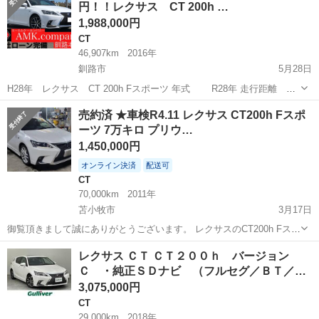
円！！レクサス CT 200h …
括払いで...
1,988,000円
CT
46,907km
2016年
釧路市
5月28日
H28年 レクサス CT 200h Fスポーツ 年式 R28年 走行距離
46907㎞ 色 ホワイトノーヴァガラスフレーク 車検
北海道
釧路市
CT
走行距離
売約済 ★車検R4.11 レクサス CT200h Fスポ
R5年11月 駆動 ...
ーツ 7万キロ プリウ…
1,450,000円
オンライン決済
配送可
CT
70,000km
2011年
苫小牧市
3月17日
御覧頂きまして誠にありがとうございます。 レクサスのCT200h Fスポ
ーツの出品になります。 重量税も15000円と安く燃費も良く維持費も
北海道
苫小牧市
CT
CT200h
レクサス ＣＴ ＣＴ２００ｈ バージョン
安いです。 機関は大体30プリウスと同等ですが レクサスだけあってプ
Ｃ ・純正ＳＤナビ （フルセグ／ＢＴ／…
リウスより乗り...
3,075,000円
CT
29,000km
2018年