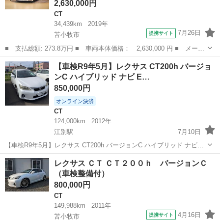
2,630,000円
CT
34,439km
2019年
7月26日
提携サイト
苫小牧市
■ 支払総額: 273.8万円 ■ 車両本体価格： 2,630,000 円 ■ メーカ
ー名： レクサス ■ 車種名： ＣＴ ■ グレード名： ＣＴ２００
北海道
苫小牧市
CT
【車検R9年5月】レクサス CT200h バージョ
ｈブラックシークエンス ■ 排気量： 1800cc ■ ドア枚数： 5...
ンC ハイブリッド ナビ E…
850,000円
オンライン決済
CT
124,000km
2012年
江別駅
7月10日
【車検R9年5月】レクサス CT200h バージョンC ハイブリッド ナビ
ETC バックカメラ ご覧いただきありがとうございます。 人気のレク
北海道
江別市
江別駅
CT
レクサス ＣＴ ＣＴ２００ｈ バージョンＣ
サス CT200h の出品です。 ハイブリッドならではの低燃費と静粛性に
（車検整備付）
加...
800,000円
CT
149,988km
2011年
4月16日
提携サイト
苫小牧市