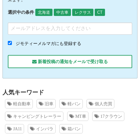
選択中の条件
北海道
中古車
レクサス
CT
ジモティーメルマガにも登録する
新着投稿の通知をメールで受け取る
人気キーワード
軽自動車
旧車
軽バン
個人売買
キャンピングトレーラー
MT車
17クラウン
JA11
インパラ
箱バン