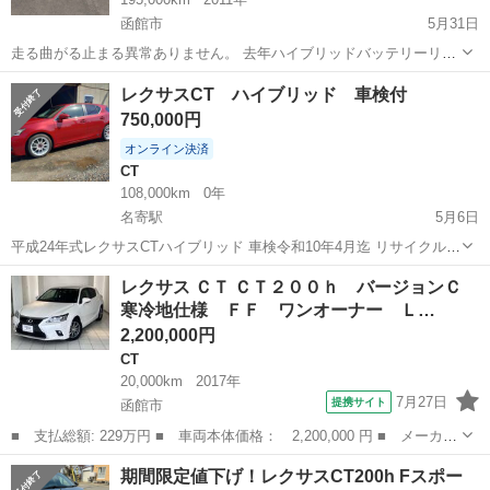
函館市
5月31日
走る曲がる止まる異常ありません。 去年ハイブリッドバッテリーリビ
ルト交換済みです。 ワークエモーション ガナドールマフラー クリス
北海道
函館市
CT
レクサスCT ハイブリッド 車検付
タルアイテールランプ 純正エンジンスターター テレビキャンセラ 車
750,000円
検7/18
オンライン決済
CT
108,000km
0年
名寄駅
5月6日
平成24年式レクサスCTハイブリッド 車検令和10年4月迄 リサイクル、
自動車税込み 走行110000キロ 現在も使用中の為走行距離増えます。
北海道
名寄市
名寄駅
CT
ハイブリッド
レクサス ＣＴ ＣＴ２００ｈ バージョンＣ
RAYS17インチアルミホイール 社外ホイールスタッドレスタイヤ付き
寒冷地仕様 ＦＦ ワンオーナー Ｌ…
現在不...
2,200,000円
CT
20,000km
2017年
7月27日
提携サイト
函館市
■ 支払総額: 229万円 ■ 車両本体価格： 2,200,000 円 ■ メーカー
名： レクサス ■ 車種名： ＣＴ ■ グレード名： ＣＴ２００
北海道
函館市
CT
期間限定値下げ！レクサスCT200h Fスポー
ｈ バージョンＣ 寒冷地仕様 ＦＦ ワンオーナー ＬＥＤヘッド