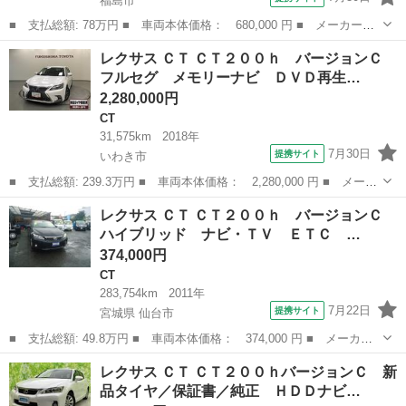
福島市
■ 支払総額: 78万円 ■ 車両本体価格： 680,000 円 ■ メーカー
名： レクサス ■ 車種名： ＣＴ ■ グレード名： ＣＴ２００
福島
福島市
CT
レクサス ＣＴ ＣＴ２００ｈ バージョンＣ
ｈ バージョンＣ １年保証付 ＬＥＤヘッドライト 社外アルミ
フルセグ メモリーナビ ＤＶＤ再生…
クルーズコントロー...
2,280,000円
CT
31,575km
2018年
7月30日
提携サイト
いわき市
■ 支払総額: 239.3万円 ■ 車両本体価格： 2,280,000 円 ■ メーカ
ー名： レクサス ■ 車種名： ＣＴ ■ グレード名： ＣＴ２００
福島
いわき市
CT
レクサス ＣＴ ＣＴ２００ｈ バージョンＣ
ｈ バージョンＣ フルセグ メモリーナビ ＤＶＤ再生 ミュージ
ハイブリッド ナビ・ＴＶ ＥＴＣ …
ックプレ...
374,000円
CT
283,754km
2011年
7月22日
提携サイト
宮城県 仙台市
■ 支払総額: 49.8万円 ■ 車両本体価格： 374,000 円 ■ メーカー
名： レクサス ■ 車種名： ＣＴ ■ グレード名： ＣＴ２００
宮城
仙台市
CT
レクサス ＣＴ ＣＴ２００ｈバージョンＣ 新
ｈ バージョンＣ ハイブリッド ナビ・ＴＶ ＥＴＣ ＢＫカメ
品タイヤ／保証書／純正 ＨＤＤナビ…
ラ フロントショ...