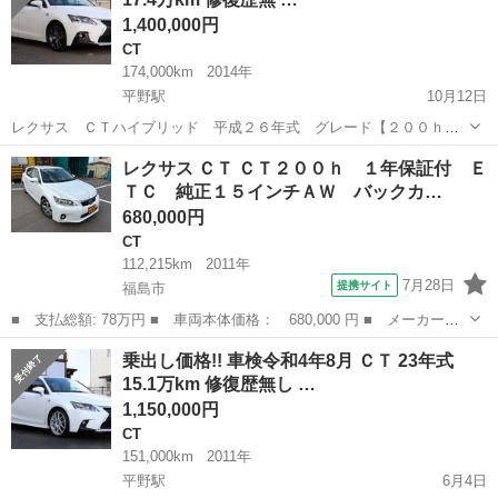
険、重量税など全ての費用が込...
1,400,000円
CT
174,000km
2014年
平野駅
10月12日
レクサス ＣＴハイブリッド 平成２６年式 グレード【２００ｈ
Ｆスポーツ】パール（０８３） 車検令和6年10月まで！！ 令和４年度
福島
福島市
平野駅
CT
エンジン
レクサス ＣＴ ＣＴ２００ｈ １年保証付 Ｅ
自動車税、リサイクル券、自賠責保険、重量税など全ての費用が込み
ＴＣ 純正１５インチＡＷ バックカ…
になります。 福島、郡山、...
680,000円
CT
112,215km
2011年
7月28日
提携サイト
福島市
■ 支払総額: 78万円 ■ 車両本体価格： 680,000 円 ■ メーカー
名： レクサス ■ 車種名： ＣＴ ■ グレード名： ＣＴ２００
福島
福島市
CT
乗出し価格!! 車検令和4年8月 ＣＴ 23年式
ｈ １年保証付 ＥＴＣ 純正１５インチＡＷ バックカメラ ＡＢ
15.1万km 修復歴無し …
Ｓ スペアキー シ...
1,150,000円
CT
151,000km
2011年
平野駅
6月4日