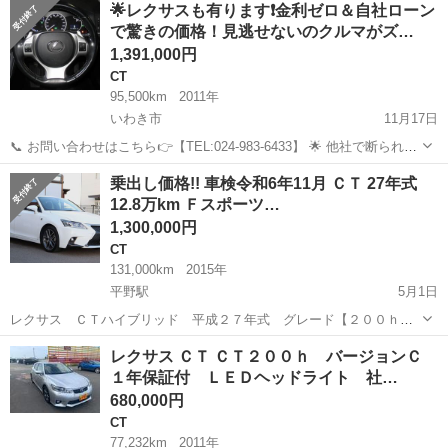
福島
いわき市
CT
オトロン
🌟レクサスも有ります❗金利ゼロ＆自社ローン
お車はこちら🚗 https://www.otoron.j...
で驚きの価格！見逃せないのクルマがズ…
1,391,000円
CT
95,500km
2011年
いわき市
11月17日
📞 お問い合わせはこちら👉【TEL:024-983-6433】 🌟 他社で断られた
方、オトロンがお助けします 🌟 💰 今なら自社ローン金利ゼロ％でク
福島
いわき市
CT
オトロン
乗出し価格!! 車検令和6年11月 ＣＴ 27年式
ルマGET 💰 👇 クルマ詳細はこちら 👇 🔗https:/...
12.8万km Ｆスポーツ…
1,300,000円
CT
131,000km
2015年
平野駅
5月1日
レクサス ＣＴハイブリッド 平成２７年式 グレード【２００ｈ
Ｆスポーツ】パール（０８３） 車検令和6年11月まで！！ 令和４年度
福島
福島市
平野駅
CT
エンジン
レクサス ＣＴ ＣＴ２００ｈ バージョンＣ
自動車税、リサイクル券、自賠責保険、重量税など全ての費用が込み
１年保証付 ＬＥＤヘッドライト 社…
になります。 福島、郡山、...
680,000円
CT
77,232km
2011年