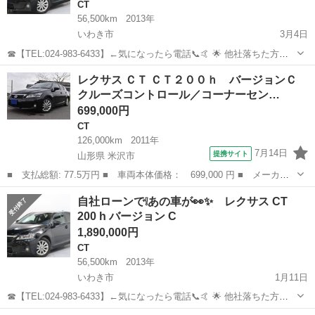
CT
56,500km
2013年
いわき市
3月4日
☎【TEL:024-983-6433】←気になったら電話📞🤙 🌟 他社落ちた方、
オトロンは見捨てません 🌟 💰 金利ゼロで夢のクルマをGET 💰 今回の
福島
いわき市
CT
オトロン
レクサス ＣＴ ＣＴ２００ｈ バージョンＣ
お車はこちら🚗 https://www.otoron.j...
クルーズコントロール／コーナーセン…
699,000円
CT
126,000km
2011年
7月14日
提携サイト
山形県 米沢市
■ 支払総額: 77.5万円 ■ 車両本体価格： 699,000 円 ■ メーカー
名： レクサス ■ 車種名： ＣＴ ■ グレード名： ＣＴ２００
山形
米沢市
CT
自社ローンで❕あの車が👀✨ レクサス CT
ｈ バージョンＣ クルーズコントロール／コーナーセンサー／シー
200 h バージョン C
トヒーター／Ｅ...
1,890,000円
CT
56,500km
2013年
いわき市
1月11日
☎【TEL:024-983-6433】←気になったら電話📞🤙 🌟 他社落ちた方、
オトロンは見捨てません 🌟 💰 金利ゼロで夢のクルマをGET 💰 今回の