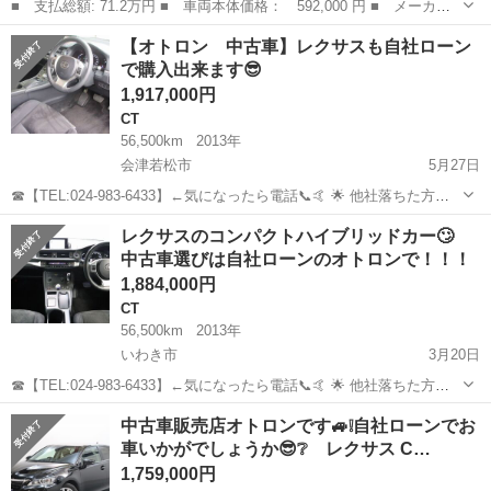
■ 支払総額: 71.2万円 ■ 車両本体価格： 592,000 円 ■ メーカー
名： レクサス ■ 車種名： ＣＴ ■ グレード名： ＣＴ２００
宮城
亘理郡
CT
【オトロン 中古車】レクサスも自社ローン
ｈ ハイブリッド／シートヒーター／ＥＴＣ／クリアランスソナー／
で購入出来ます😎
保証車検整備付...
1,917,000円
CT
56,500km
2013年
会津若松市
5月27日
☎【TEL:024-983-6433】←気になったら電話📞🤙 🌟 他社落ちた方、
オトロンは見捨てません 🌟 💰 金利ゼロで夢のクルマをGET 💰 今回
福島
会津若松市
CT
オトロン
レクサスのコンパクトハイブリッドカー🙄
のお車はこちら🚗 https://www.otoron.jp/l...
中古車選びは自社ローンのオトロンで！！！
1,884,000円
CT
56,500km
2013年
いわき市
3月20日
☎【TEL:024-983-6433】←気になったら電話📞🤙 🌟 他社落ちた方、
オトロンは見捨てません 🌟 💰 金利ゼロで夢のクルマをGET 💰 今回
福島
いわき市
CT
オトロン
中古車販売店オトロンです🚙❕自社ローンでお
のお車はこちら🚗 https://www.otoron.jp/l...
車いかがでしょうか😎❔ レクサス C…
1,759,000円