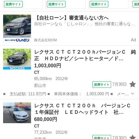
ンプ ＬＥＤ／ＥＴ
ル ＥＴＣ純正ナ
バックカメラ 衝突
換
提携サイト
提携サイト
提携サイト
提
Ｃ／ＥＢＤ付ＡＢＳ
ビ バックカメラ
被害軽減システム
付
／横滑り防止装置／
Ｂｌｕｅｔｏｏｔｈ
ＥＴＣ ＬＥＤヘッ
【自社ローン】審査通らない方へ
アイドリングストッ
接続 （なし）
ドランプ ワンオー
自社ローンなら「じしゃロン」。他社の審査に通らなか
プ／クルーズコント
ナー 記録簿 アイ
った方も
ロール／バックモニ
ドリングストップ
ター／ワンセグＴＶ
（車検整備付）
Ad
株式会社IDOM
（検9.2）
レクサス ＣＴ ＣＴ２００ｈバージョンＣ 純
正 ＨＤＤナビ／シートヒーター／ド…
1,003,000円
CT
85,000km
2012年
7月30日
提携サイト
郡山市
■ 支払総額: 111.9万円 ■ 車両本体価格： 1,003,000 円 ■ メーカ
ー名： レクサス ■ 車種名： ＣＴ ■ グレード名： ＣＴ２００
福島
郡山市
CT
レクサス ＣＴ ＣＴ２００ｈ バージョンＣ
ｈバージョンＣ 純正 ＨＤＤナビ／シートヒーター／ドライブレコ
１年保証付 ＬＥＤヘッドライト 社…
ーダー ...
680,000円
CT
77,232km
2011年
7月30日
提携サイト