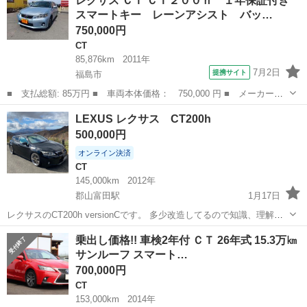
レクサス ＣＴ ＣＴ２００ｈ １年保証付き
ｈ バージョンＣ １年保証付き エアコン パワステ 盗難防止装
スマートキー レーンアシスト バッ…
置 オートクルーズ...
750,000円
CT
85,876km
2011年
7月2日
提携サイト
福島市
■ 支払総額: 85万円 ■ 車両本体価格： 750,000 円 ■ メーカー
名： レクサス ■ 車種名： ＣＴ ■ グレード名： ＣＴ２００
福島
福島市
CT
LEXUS レクサス CT200h
ｈ １年保証付き スマートキー レーンアシスト バックカメラ
500,000円
ドライブレコーダー...
オンライン決済
CT
145,000km
2012年
郡山富田駅
1月17日
レクサスのCT200h versionCです。 多少改造してるので知識、理解、
興味のある方のみお願いいたします！ 必ず現車確認をお願いいたしま
福島
郡山市
郡山富田駅
CT
CT200h
乗出し価格!! 車検2年付 ＣＴ 26年式 15.3万㎞
す。 改造点 カラー···ブラック ボディタイプ···コンパクトカー 燃料タ
サンルーフ スマート…
イ...
700,000円
CT
153,000km
2014年