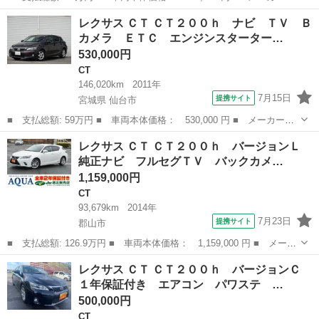
名： レクサス ■ 車種名： ＣＴ ■ グレード名： ＣＴ２００
福島
福島市
CT
レクサス ＣＴ ＣＴ２００ｈ ナビ ＴＶ Ｂ
ｈ １年保証付 ＥＴＣ 純正１５インチＡＷ バックカメラ ＡＢ
カメラ ＥＴＣ エンジンスターター…
Ｓ スペアキー シ...
530,000円
CT
146,020km
2011年
7月15日
提携サイト
宮城県 仙台市
■ 支払総額: 59万円 ■ 車両本体価格： 530,000 円 ■ メーカー
名： レクサス ■ 車種名： ＣＴ ■ グレード名： ＣＴ２００
宮城
仙台市
CT
レクサス ＣＴ ＣＴ２００ｈ バージョンＬ
ｈ ナビ ＴＶ Ｂカメラ ＥＴＣ エンジンスターター ■ 排気
純正ナビ フルセグＴＶ バックカメ…
量： 1800cc...
1,159,000円
CT
93,679km
2014年
7月23日
提携サイト
郡山市
■ 支払総額: 126.9万円 ■ 車両本体価格： 1,159,000 円 ■ メーカ
ー名： レクサス ■ 車種名： ＣＴ ■ グレード名： ＣＴ２００
福島
郡山市
CT
レクサス ＣＴ ＣＴ２００ｈ バージョンＣ
ｈ バージョンＬ 純正ナビ フルセグＴＶ バックカメラ レザー
１年保証付き エアコン パワステ …
シート ...
500,000円
CT