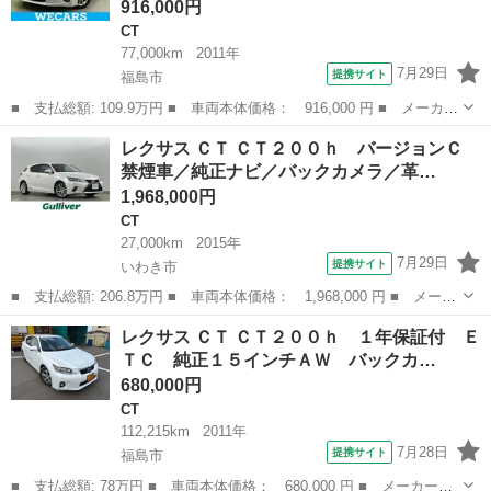
916,000円
CT
77,000km
2011年
7月29日
提携サイト
福島市
■ 支払総額: 109.9万円 ■ 車両本体価格： 916,000 円 ■ メーカー
名： レクサス ■ 車種名： ＣＴ ■ グレード名： ＣＴ２００ｈ
福島
福島市
CT
レクサス ＣＴ ＣＴ２００ｈ バージョンＣ
バージョンＣ 新品タイヤ／保証書／純正 ＨＤＤナビ／シートヒー
禁煙車／純正ナビ／バックカメラ／革…
ター／ドラ...
1,968,000円
CT
27,000km
2015年
7月29日
提携サイト
いわき市
■ 支払総額: 206.8万円 ■ 車両本体価格： 1,968,000 円 ■ メーカ
ー名： レクサス ■ 車種名： ＣＴ ■ グレード名： ＣＴ２００
福島
いわき市
CT
レクサス ＣＴ ＣＴ２００ｈ １年保証付 Ｅ
ｈ バージョンＣ 禁煙車／純正ナビ／バックカメラ／革巻きステア
ＴＣ 純正１５インチＡＷ バックカ…
リング／...
680,000円
CT
112,215km
2011年
7月28日
提携サイト
福島市
■ 支払総額: 78万円 ■ 車両本体価格： 680,000 円 ■ メーカー