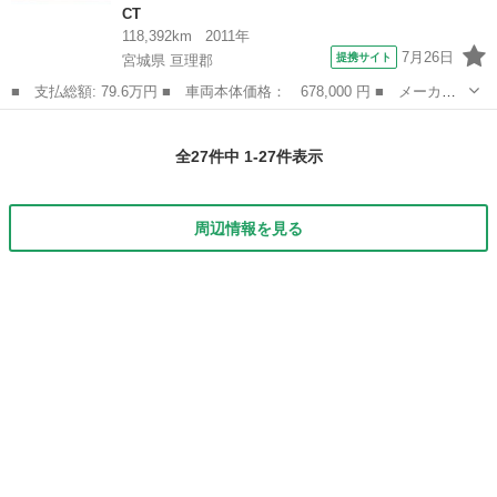
CT
118,392km
2011年
7月26日
提携サイト
宮城県 亘理郡
■ 支払総額: 79.6万円 ■ 車両本体価格： 678,000 円 ■ メーカー
名： レクサス ■ 車種名： ＣＴ ■ グレード名： ＣＴ２００
宮城
亘理郡
CT
ｈ Ｆスポーツ クルコン／パワーシート／シートヒーター／Ｂカメ
全27件中 1-27件表示
ラ／ＥＴＣ／ハ...
周辺情報を見る