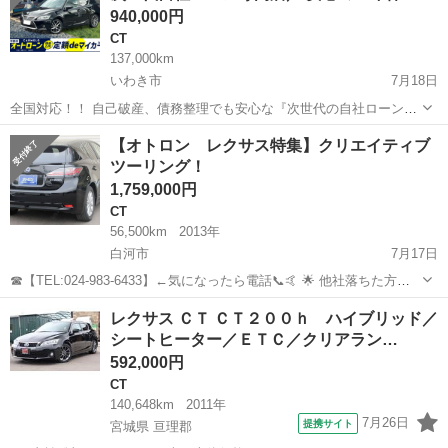
940,000円
CT
137,000km
いわき市
7月18日
全国対応！！ 自己破産、債務整理でも安心な『次世代の自社ローン』
自動車ローン審査が不安な方も、カーメル独自の審査基準で中古車や
福島
いわき市
CT
車両
【オトロン レクサス特集】クリエイティブ
未使用から新車を分割払いで購入できます。 ☑️年間１万件以上の申込
ツーリング！
実績がある優...
1,759,000円
CT
56,500km
2013年
白河市
7月17日
☎【TEL:024-983-6433】←気になったら電話📞🤙 🌟 他社落ちた方、
オトロンは見捨てません 🌟 💰 金利ゼロで夢のクルマをGET 💰 今回
福島
白河市
CT
オトロン
レクサス ＣＴ ＣＴ２００ｈ ハイブリッド／
のお車はこちら🚗 https://www.otoron.jp/l...
シートヒーター／ＥＴＣ／クリアラン…
592,000円
CT
140,648km
2011年
7月26日
提携サイト
宮城県 亘理郡