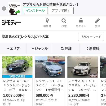
アプリならお得な情報を見逃さない！
インストール
アプリで開く
福島県
検索
ログイン
投稿
福島県のCT(レクサス)の中古車
人気キーワード
エリア
ジャンル
詳細
新着順
レクサス ＣＴ ＣＴ
レクサス ＣＴ ＣＴ
レクサス ＣＴ ＣＴ
レ
２００ｈバージョン
２００ｈ バージョ
２００ｈ バージョ
２
Ｃ 純正 ＨＤＤナ
ンＣ １年保証付
ンＣ フルセグ メ
ン
ビ／シートヒーター
ＬＥＤヘッドライ
モリーナビ ＤＶＤ
ド
1,003,000円
680,000円
2,280,000円
37
／ドライブレコーダ
ト 社外アルミ ク
再生 ミュージック
Ｔ
85,000km / 2012年
77,232km / 2011年
31,575km / 2018年
283
ー 社外／ヘッドラ
ルーズコントロー
プレイヤー接続可
フ
郡山市
福島市
いわき市
宮城