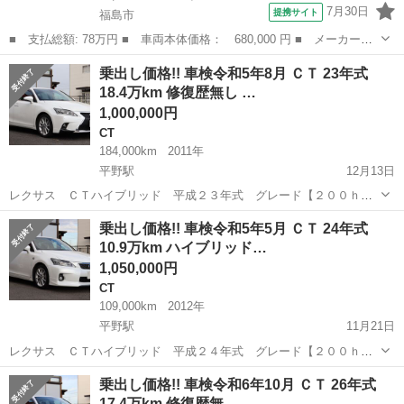
7月30日
提携サイト
福島市
■ 支払総額: 78万円 ■ 車両本体価格： 680,000 円 ■ メーカー
名： レクサス ■ 車種名： ＣＴ ■ グレード名： ＣＴ２００
福島
福島市
CT
乗出し価格!! 車検令和5年8月 ＣＴ 23年式
ｈ バージョンＣ １年保証付 ＬＥＤヘッドライト 社外アルミ
18.4万km 修復歴無し …
クルーズコントロー...
1,000,000円
CT
184,000km
2011年
平野駅
12月13日
レクサス ＣＴハイブリッド 平成２３年式 グレード【２００ｈ
バージョンＬ】パール（０７７） 車検令和5年8月まで！！別途料金で
福島
福島市
平野駅
CT
令和5年
乗出し価格!! 車検令和5年5月 ＣＴ 24年式
２年付きにもできます。 令和４年度自動車税、リサイクル券、自賠責
10.9万km ハイブリッド…
保険、重量税など全ての費用が...
1,050,000円
CT
109,000km
2012年
平野駅
11月21日
レクサス ＣＴハイブリッド 平成２４年式 グレード【２００ｈ
Ｆスポーツ】パール（０７７） 車検令和5年5月まで！！別途料金で２
福島
福島市
平野駅
CT
令和5年
乗出し価格!! 車検令和6年10月 ＣＴ 26年式
年付きにもできます。 令和４年度自動車税、リサイクル券、自賠責保
17.4万km 修復歴無 …