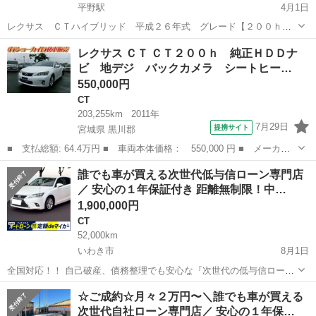
平野駅
4月1日
レクサス ＣＴハイブリッド 平成２６年式 グレード【２００ｈ
Ｆスポーツ】アカ（３Ｔ２） 車検２年付き！！ 令和８年度自動車税、
福島
福島市
平野駅
CT
エンジン
レクサス ＣＴ ＣＴ２００ｈ 純正ＨＤＤナ
リサイクル券、自賠責保険、重量税など全ての費用が込みになりま
ビ 地デジ バックカメラ シートヒー…
す。 福島、郡山、会津ナンバー...
550,000円
CT
203,255km
2011年
7月29日
提携サイト
宮城県 黒川郡
■ 支払総額: 64.4万円 ■ 車両本体価格： 550,000 円 ■ メーカー
名： レクサス ■ 車種名： ＣＴ ■ グレード名： ＣＴ２００
宮城
黒川郡
CT
誰でも車が買える次世代低与信ローン専門店
ｈ 純正ＨＤＤナビ 地デジ バックカメラ シートヒーター ＥＴ
／ 安心の１年保証付き 距離無制限！中…
Ｃ 車検１０年...
1,900,000円
CT
52,000km
いわき市
8月1日
全国対応！！ 自己破産、債務整理でも安心な『次世代の低与信ロー
ン』 自動車ローン審査が不安な方も、カーメル福島本店なら独自の審
福島
いわき市
CT
車両
☆ご成約☆月々２万円〜＼誰でも車が買える
査基準で中古車や未使用から新車を分割払いで購入できます。 ☑️年間
次世代自社ローン専門店／ 安心の１年保…
１万件以上の...