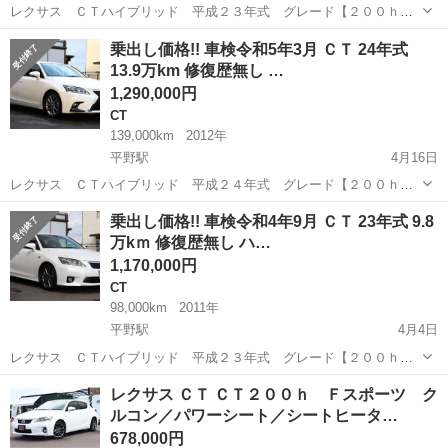
レクサス ＣＴハイブリッド 平成２３年式 グレード【２００ｈ
バージョンＬ】パール（０７７） 車検令和4年8月まで！！別途料金で
福島
福島市
平野駅
CT
エンジン
乗出し価格!! 車検令和5年3月 ＣＴ 24年式
２年付きにもできます。 令和４年度自動車税、リサイクル券、自賠責
13.9万km 修復歴無し …
保険、重量税など全ての費用が...
1,290,000円
CT
139,000km
2012年
平野駅
4月16日
レクサス ＣＴハイブリッド 平成２４年式 グレード【２００ｈ
バージョンＬ】パール（０７７） 車検令和5年3月まで！！別途料金で
福島
福島市
平野駅
CT
令和5年
乗出し価格!! 車検令和4年9月 ＣＴ 23年式 9.8
２年付きにもできます。 令和４年度自動車税、リサイクル券、自賠責
万kｍ 修復歴無し ハ…
保険、重量税など全ての費用が...
1,170,000円
CT
98,000km
2011年
平野駅
4月4日
レクサス ＣＴハイブリッド 平成２３年式 グレード【２００ｈ
Ｆスポーツ】パール（０７７） 車検令和4年9月まで！！別途料金で２
福島
福島市
平野駅
CT
エンジン
レクサス ＣＴ ＣＴ２００ｈ Ｆスポーツ ク
年付きにもできます。 令和４年度自動車税、リサイクル券、自賠責保
ルコン／パワーシート／シートヒータ…
険、重量税など全ての費用が込...
678,000円