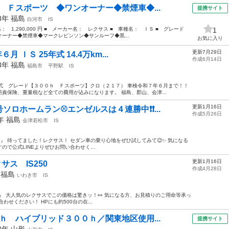
 Ｆスポーツ ◆ワンオーナー◆禁煙車◆...
提携サイト
13年
福島
白河市
IS
格： 1,290,000 円 ■ メーカー名： レクサス ■ 車種名： ＩＳ ■ グレード
1
ーナー◆禁煙車◆マークレビンソン◆サンルーフ◆黒...
お気に入り
更新7月29日
 ＩＳ 25年式 14.4万km...
作成6月14日
13年
福島
福島市
平野駅
IS
式 グレード【３００ｈ Ｆスポーツ】クロ（２１７） 車検令和７年６月まで！！
責保険、重量税など全ての費用が込みになります。 福島、郡山、会津...
更新1月16日
号ソロホームラン⚾エンゼルスは４連勝中❗❗...
作成5月26日
1年
福島
会津若松市
IS
0 』 待ってました！レクサス！ セダン車の乗り心地をぜひ試してみて😉✨ 気になる
で公式LINEよりぜひお問い合わせく...
更新1月16日
ス IS250
作成4月28日
年
福島
いわき市
IS
0 』 大人気のレクサスでこの価格は驚きッ！👀 気になる方、お見積りのご用命等承っ
わせください！ HPにも約500台の在...
ｈ ハイブリッド３００ｈ／関東地区使用...
提携サイト
13年
山形