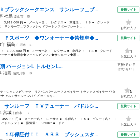
ｈブラックシークエンス サンルーフ＿ブ...
提携サイト
9年
福島
郡山市
IS
： 3,912,000 円 ■ メーカー名： レクサス ■ 車種名： ＩＳ ■ グレード
 サンルーフ＿ブラックレッドツートンスポーツシート＿...
お気に入り
 Ｆスポーツ ◆ワンオーナー◆禁煙車◆...
提携サイト
13年
福島
白河市
IS
格： 1,290,000 円 ■ メーカー名： レクサス ■ 車種名： ＩＳ ■ グレード
1
ーナー◆禁煙車◆マークレビンソン◆サンルーフ◆黒...
お気に入り
更新6月13日
 中期 バージョンL トルセンL...
作成6月13日
8年
福島
須賀川市
IS
5
アーティシャンスピリッツ リアバンパー ルーフスポイラー トランクスポイラー ワタ
リーナ アルミサクションパイプ オイルキ...
お気に入り
 サンルーフ ＴＶチューナー パドルシ...
提携サイト
8年
宮城
仙台市
IS
 355,000 円 ■ メーカー名： レクサス ■ 車種名： ＩＳ ■ グレード名： Ｉ
ルシフト ■ 排気量： 2500cc ■ ドア...
お気に入り
 １年保証付！！ ＡＢＳ プッシュスタ...
提携サイト