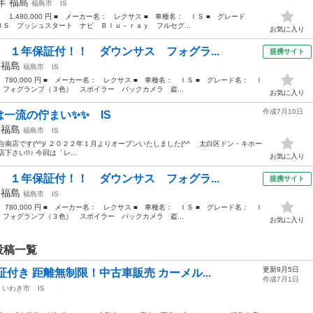
4年
福島
福島市
IS
： 1,480,000 円 ■ メーカー名： レクサス ■ 車種名： ＩＳ ■ グレード
Ｓ プッシュスタート ナビ Ｂｌｕ－ｒａｙ フルセグ...
お気に入り
 １年保証付！！ ダウンサス フォグラ...
提携サイト
年
福島
福島市
IS
 780,000 円 ■ メーカー名： レクサス ■ 車種名： ＩＳ ■ グレード名： Ｉ
フォグランプ（３色） スポイラー バックカメラ 盗...
お気に入り
作成7月10日
一流の佇まい✨✨ IS
年
福島
福島市
IS
南店です(^^)/ ２０２２年１月よりオープンいたしました(^^ゞ 太白区ドン・キホー
さい!!♪ 今回は「レ...
お気に入り
 １年保証付！！ ダウンサス フォグラ...
提携サイト
年
福島
福島市
IS
 780,000 円 ■ メーカー名： レクサス ■ 車種名： ＩＳ ■ グレード名： Ｉ
フォグランプ（３色） スポイラー バックカメラ 盗...
お気に入り
投稿一覧
更新9月5日
付き 距離無制限！中古車販売 カーメル...
作成7月1日
いわき市
IS