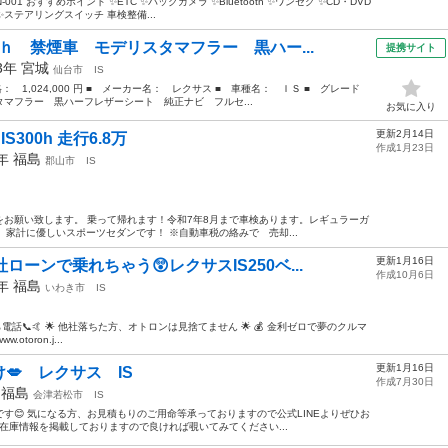
1 おすすめポイント ✨ETC ✨バックカメラ ✨Bluetooth ✨ワンセグ ✨CD・DVD
✨ステアリングスイッチ 車検整備...
ｈ 禁煙車 モデリスタマフラー 黒ハー...
提携サイト
13年
宮城
仙台市
IS
格： 1,024,000 円 ■ メーカー名： レクサス ■ 車種名： ＩＳ ■ グレード
マフラー 黒ハーフレザーシート 純正ナビ フルセ...
お気に入り
更新2月14日
300h 走行6.8万
作成1月23日
4年
福島
郡山市
IS
お願い致します。 乗って帰れます！令和7年8月まで車検あります。レギュラーガ
。家計に優しいスポーツセダンです！ ※自動車税の絡みで 売却...
更新1月16日
ローンで乗れちゃう😲レクサスIS250ベ...
作成10月6日
9年
福島
いわき市
IS
ったら電話📞🤙 🌟 他社落ちた方、オトロンは見捨てません 🌟 💰 金利ゼロで夢のクルマ
otoron.j...
更新1月16日
💋 レクサス IS
作成7月30日
年
福島
会津若松市
IS
す😊 気になる方、お見積もりのご用命等承っておりますので公式LINEよりぜひお
の在庫情報を掲載しておりますので良ければ覗いてみてください...