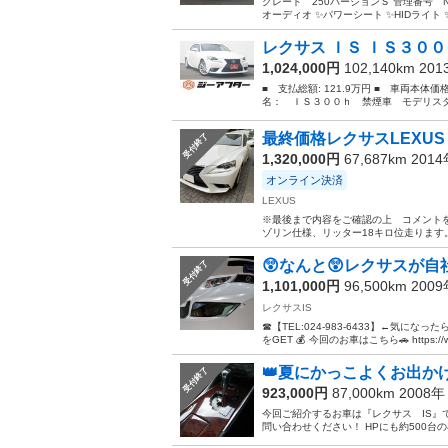
グレード 250バージョンＳ 管理番号 N-00
オーディオ ✨パワーシート ✨HIDライト 
レクサス ＩＳ ＩＳ３００
1,024,000円
102,140km 20
■ 支払総額: 121.9万円 ■ 車両本体価
名： ＩＳ３００ｈ 禁煙車 モデリスタ
最終価格レクサスLEXUS IS
受付終了
1,320,000円
67,687km 201
オンライン決済
LEXUS
※最後まで内容をご確認の上 コメントを
ゾリン仕様、リッター18キロ位走ります
😲なんと😲レクサスが自社
受付終了
1,101,000円
96,500km 200
レクサスIS
☎【TEL:024-983-6433】←気にな
をGET 💰 今回のお車はこちら🚗 https://www.
👑夏にかっこよくお出かけ
受付終了
923,000円
87,000km 2008
今回ご紹介するお車は『レクサス IS』で
問い合わせください！ HPにも約500台