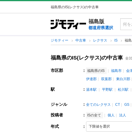
福島県のIS(レクサス)の中古車
福島版
都道府県選択
ジモティー
中古車
レクサス
IS
福島
福島県のIS(レクサス)の中古車
全3
市区郡
：
福島県のIS
福島市
会
伊達郡
双葉郡
東白川郡
駅
：
湯本駅
平野駅
松川駅
ジャンル
：
全てのレクサス
CT
GS
投稿者
：
ISの全て
個人
法人
年式
：