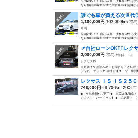
全国対応！！ 自己破産、債務整理でも安
なら独自の審査基準で中古車や未使用から新
誰でも車が買える次世代低与
受付終了
1,160,000円
102,000km
福島
車両
全国対応！！ 自己破産、債務整理でも安
なら独自の審査基準で中古車や未使用から新
📌自社ローンOK🙆‍♂️レクサ
受付終了
2,060,000円
福島
郡山市
IS
レクサスIS
※最後までお読みの上お問合せ下さい🥺 🔆
ディ色 ブラック 当社管理ユーザー様買取車
レクサス ＩＳ ＩＳ２５
748,000円
69,796km 2006
■ 支払総額: 92万円 ■ 車両本体価格：
Ｓ２５０ バージョンＬ ■ 排気量： 250