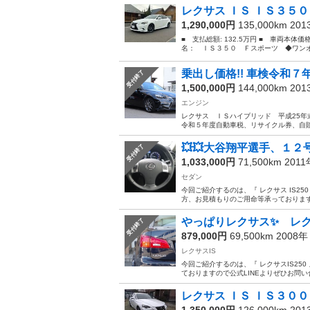
レクサス ＩＳ ＩＳ３５０
1,290,000円
135,000km 20
■ 支払総額: 132.5万円 ■ 車両本体価
名： ＩＳ３５０ Ｆスポーツ ◆ワンオ
乗出し価格!! 車検令和７年６月
受付終了
1,500,000円
144,000km 20
エンジン
レクサス ＩＳハイブリッド 平成25年
令和５年度自動車税、リサイクル券、自賠
💥💥大谷翔平選手、１２
受付終了
1,033,000円
71,500km 201
セダン
今回ご紹介するのは、『 レクサス IS25
方、お見積もりのご用命等承っておりますの
やっぱりレクサス✨ レクサ
受付終了
879,000円
69,500km 2008
レクサスIS
今回ご紹介するのは、『 レクサスIS25
ておりますので公式LINEよりぜひお問い合
レクサス ＩＳ ＩＳ３００
1,350,000円
126,000km 20