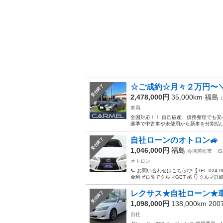
☆ご成約☆月々２万円〜＼
受付終了
2,478,000円
35,000km
福島
車両
全国対応！！ 自己破産、債務整理でも安
基準で中古車や未使用から新車を分割払いで
自社ローンのオトロン🚙 
受付終了
1,046,000円
福島
会津若松市
IS
オトロン
📞 お問い合わせはこちら👉【TEL:024-
金利ゼロ％でクルマGET 💰 👇 クルマ詳細はこちら
レクサス★自社ローン★
受付終了
1,098,000円
138,000km 20
自社