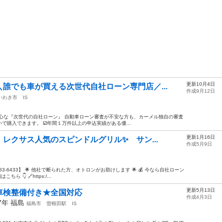
更新10月4日
誰でも車が買える次世代自社ローン専門店／...
作成9月12日
いわき市
IS
心な『次世代の自社ローン』 自動車ローン審査が不安な方も、カーメル独自の審査
購入できます。 ☑️年間１万件以上の申込実績がある優...
更新1月16日
レクサス人気のスピンドルグリル✨️ サン...
作成5月9日
983-6433】 🌟 他社で断られた方、オトロンがお助けします 🌟 💰 今なら自社ローン
 👇 🔗https:/...
更新5月13日
車検整備付き★全国対応
作成4月3日
07年
福島
福島市
曽根田駅
IS