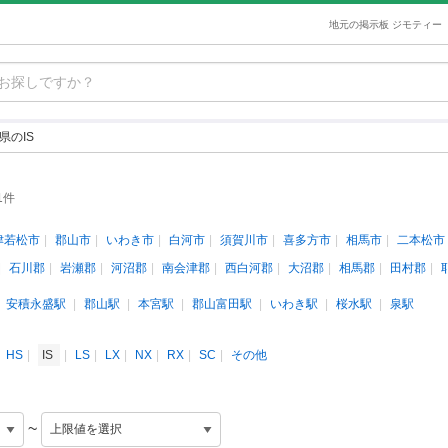
地元の掲示板 ジモティー
県のIS
1件
津若松市
郡山市
いわき市
白河市
須賀川市
喜多方市
相馬市
二本松市
石川郡
岩瀬郡
河沼郡
南会津郡
西白河郡
大沼郡
相馬郡
田村郡
安積永盛駅
郡山駅
本宮駅
郡山富田駅
いわき駅
桜水駅
泉駅
HS
IS
LS
LX
NX
RX
SC
その他
~