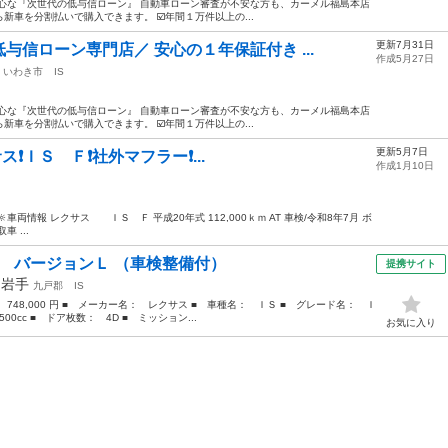
心な『次世代の低与信ローン』 自動車ローン審査が不安な方も、カーメル福島本店
車を分割払いで購入できます。 ☑️年間１万件以上の...
更新7月31日
信ローン専門店／ 安心の１年保証付き ...
作成5月27日
いわき市
IS
心な『次世代の低与信ローン』 自動車ローン審査が不安な方も、カーメル福島本店
車を分割払いで購入できます。 ☑️年間１万件以上の...
更新5月7日
ス❗️ＩＳ Ｆ❗️社外マフラー❗️...
作成1月10日
車両情報 レクサス ＩＳ Ｆ 平成20年式 112,000ｋｍ AT 車検/令和8年7月 ボ
 ...
０ バージョンＬ （車検整備付）
提携サイト
年
岩手
九戸郡
IS
 748,000 円 ■ メーカー名： レクサス ■ 車種名： ＩＳ ■ グレード名： Ｉ
0cc ■ ドア枚数： 4D ■ ミッション...
お気に入り