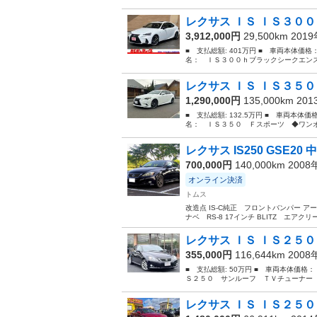
レクサス ＩＳ ＩＳ３００
3,912,000円
29,500km 201
■ 支払総額: 401万円 ■ 車両本体価格
名： ＩＳ３００ｈブラックシークエンス
レクサス ＩＳ ＩＳ３５０
1,290,000円
135,000km 20
■ 支払総額: 132.5万円 ■ 車両本体価
名： ＩＳ３５０ Ｆスポーツ ◆ワンオ
レクサス IS250 GSE20
700,000円
140,000km 200
オンライン決済
トムス
改造点 IS-C純正 フロントバンパー 
ナベ RS-8 17インチ BLITZ エアク
レクサス ＩＳ ＩＳ２５０
355,000円
116,644km 200
■ 支払総額: 50万円 ■ 車両本体価格：
Ｓ２５０ サンルーフ ＴＶチューナー パド
レクサス ＩＳ ＩＳ２５０