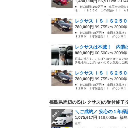
1,480,000円
66,911km 201
■ 支払総額: 160万円 ■ 車両本体価格
名： ＩＳ２５０ １年保証付！！ ＡＢ
レクサス ＩＳ ＩＳ２５０
780,000円
99,755km 2006
■ 支払総額: 88万円 ■ 車両本体価格：
Ｓ２５０ １年保証付！！ ダウンサス 
レクサスは不滅！ 内装は
989,000円
60,500km 2009
宮城の皆さま、こんばんは☆ オトロン仙台
テ敷地内にございますので お気軽にご来店下
レクサス ＩＳ ＩＳ２５０
780,000円
99,755km 2006
■ 支払総額: 88万円 ■ 車両本体価格：
Ｓ２５０ １年保証付！！ ダウンサス 
福島県周辺のIS(レクサス)の受付終了
＼ご成約／ 安心の１年保証
受付終了
1,075,617円
118,000km
福島
車両