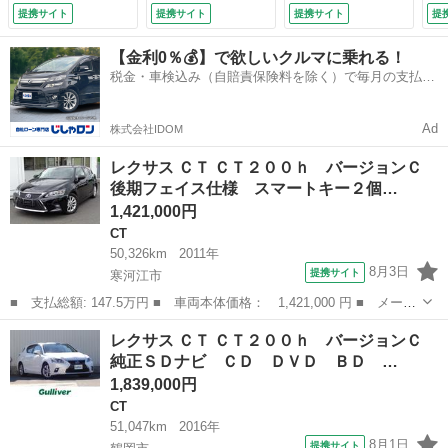
ＴＶ Ｂｌｕｅｔｏ
Ｂ ＡＵＸ バック
クリアランスソナ
換
提携サイト
提携サイト
提携サイト
提
ｏｔｈ Ｂカメラ
カメラ クルコン
ー 純正ナビ バッ
付
ＥＴＣ ＬＥＤフ
ＬＥＤオートライ
クカメラ フルセ
【金利0％💰】で欲しいクルマに乗れる！
ォグ ダンロップ／
ト シートヒータ
グ ハーフレザーシ
税金・車検込み（自賠責保険料を除く）で毎月の支払額
シンクロウェザー／
ー 純正アルミ ド
ート シートヒータ
は一定の自社ローン🚗
タイヤ 全国対応故
ラレコ ステアリン
ー パワーシート
障保証付１年間・距
グスイッチ スマー
パドルシフト ドラ
Ad
株式会社IDOM
離無制限 （検10.5）
トキー ＥＴＣ
レコ ＬＥＤ （検
（車検整備付）
9.3）
レクサス ＣＴ ＣＴ２００ｈ バージョンＣ
後期フェイス仕様 スマートキー２個…
1,421,000円
CT
50,326km
2011年
8月3日
提携サイト
寒河江市
■ 支払総額: 147.5万円 ■ 車両本体価格： 1,421,000 円 ■ メーカ
ー名： レクサス ■ 車種名： ＣＴ ■ グレード名： ＣＴ２００
山形
寒河江市
CT
レクサス ＣＴ ＣＴ２００ｈ バージョンＣ
ｈ バージョンＣ 後期フェイス仕様 スマートキー２個 カードキ
純正ＳＤナビ ＣＤ ＤＶＤ ＢＤ …
ー 純正...
1,839,000円
CT
51,047km
2016年
8月1日
提携サイト