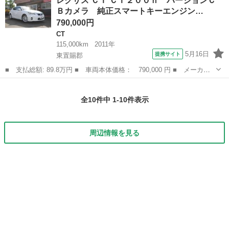
レクサス ＣＴ ＣＴ２００ｈ バージョンＣ
ｈ バージョンＣ １年保証付き エアコン パワステ 盗難防止装
Ｂカメラ 純正スマートキーエンジン…
置 オートクルーズ...
790,000円
CT
115,000km
2011年
5月16日
提携サイト
東置賜郡
■ 支払総額: 89.8万円 ■ 車両本体価格： 790,000 円 ■ メーカー
名： レクサス ■ 車種名： ＣＴ ■ グレード名： ＣＴ２００
山形
東置賜郡
CT
ｈ バージョンＣ Ｂカメラ 純正スマートキーエンジンスタータ
全10件中 1-10件表示
ー ３年間走行無...
周辺情報を見る