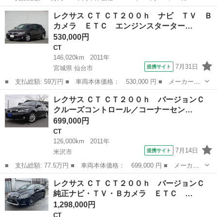
名： レクサス ■ 車種名： ＣＴ ■ グレード名： ＣＴ２００
山形
長井市
CT
レクサス ＣＴ ＣＴ２００ｈ ナビ ＴＶ Ｂ
ｈ バージョンＬ ２ＷＤ ナビ ＰＵＳＨ オートエアコン・ライ
カメラ ＥＴＣ エンジンスターター…
ト 電動シート オ...
530,000円
CT
146,020km
2011年
7月31日
提携サイト
宮城県 仙台市
■ 支払総額: 59万円 ■ 車両本体価格： 530,000 円 ■ メーカー
名： レクサス ■ 車種名： ＣＴ ■ グレード名： ＣＴ２００
宮城
仙台市
CT
レクサス ＣＴ ＣＴ２００ｈ バージョンＣ
ｈ ナビ ＴＶ Ｂカメラ ＥＴＣ エンジンスターター ■ 排気
クルーズコントロール／コーナーセン…
量： 1800cc...
699,000円
CT
126,000km
2011年
7月14日
提携サイト
米沢市
■ 支払総額: 77.5万円 ■ 車両本体価格： 699,000 円 ■ メーカー
名： レクサス ■ 車種名： ＣＴ ■ グレード名： ＣＴ２００
山形
米沢市
CT
レクサス ＣＴ ＣＴ２００ｈ バージョンＣ
ｈ バージョンＣ クルーズコントロール／コーナーセンサー／シー
純正ナビ・ＴＶ・Ｂカメラ ＥＴＣ …
トヒーター／Ｅ...
1,298,000円
CT