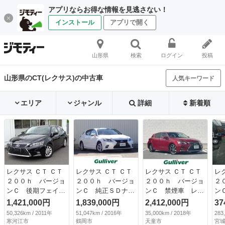
アプリならお得な情報を見逃さない！
インストール
アプリで開く
山形県
検索
ログイン
投稿
山形県のCT(レクサス)の中古車
人気キーワード
エリア
ジャンル
詳細
新着順
レクサス ＣＴ ＣＴ
レクサス ＣＴ ＣＴ
レクサス ＣＴ ＣＴ
レ
２００ｈ バージョ
２００ｈ バージョ
２００ｈ バージョ
２
ンＣ 後期フェイス
ンＣ 純正ＳＤナ
ンＣ 禁煙車 レク
ン
仕様 スマートキー
ビ ＣＤ ＤＶＤ
サスセーフティシス
ド
1,421,000円
1,839,000円
2,412,000円
37
２個 カードキー
ＢＤ ＢＴ フルセ
テム レーダークル
Ｔ
50,326km / 2011年
51,047km / 2016年
35,000km / 2018年
283
純正ナビ フルセグ
グ ＭＳＶ ＵＳ
ーズコントロール
フ
寒河江市
鶴岡市
天童市
宮城