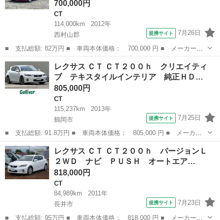
700,000円
CT
114,000km
2012年
7月26日
提携サイト
西村山郡
■ 支払総額: 82万円 ■ 車両本体価格： 700,000 円 ■ メーカー
名： レクサス ■ 車種名： ＣＴ ■ グレード名： ＣＴ２００
山形
西村山郡
CT
レクサス ＣＴ ＣＴ２００ｈ クリエイティ
ｈ バージョンＣ ／車検整備／純正マルチ／サンルーフ／バックカ
ブ テキスタイルインテリア 純正ＨＤ…
メラ／ＥＴＣ／ドラ...
805,000円
CT
115,237km
2013年
7月25日
提携サイト
鶴岡市
■ 支払総額: 91.8万円 ■ 車両本体価格： 805,000 円 ■ メーカー
名： レクサス ■ 車種名： ＣＴ ■ グレード名： ＣＴ２００
山形
鶴岡市
CT
レクサス ＣＴ ＣＴ２００ｈ バージョンＬ
ｈ クリエイティブ テキスタイルインテリア 純正ＨＤＤナビ Ｃ
２ＷＤ ナビ ＰＵＳＨ オートエア…
Ｄ ＤＶＤ Ｂ...
818,000円
CT
84,989km
2011年
7月23日
提携サイト
長井市
■ 支払総額: 95万円 ■ 車両本体価格： 818,000 円 ■ メーカー