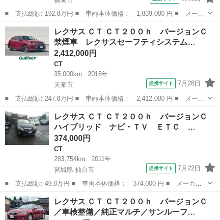
鶴岡市
■ 支払総額: 192.8万円 ■ 車両本体価格： 1,839,000 円 ■ メーカ
ー名： レクサス ■ 車種名： ＣＴ ■ グレード名： ＣＴ２００
山形
鶴岡市
CT
レクサス ＣＴ ＣＴ２００ｈ バージョンＣ
ｈ バージョンＣ 純正ＳＤナビ ＣＤ ＤＶＤ ＢＤ ＢＴ フル
禁煙車 レクサスセーフティシステム…
セグ Ｍ...
2,412,000円
CT
35,000km
2018年
7月28日
提携サイト
天童市
■ 支払総額: 247.8万円 ■ 車両本体価格： 2,412,000 円 ■ メーカ
ー名： レクサス ■ 車種名： ＣＴ ■ グレード名： ＣＴ２００
山形
天童市
CT
レクサス ＣＴ ＣＴ２００ｈ バージョンＣ
ｈ バージョンＣ 禁煙車 レクサスセーフティシステム レーダー
ハイブリッド ナビ・ＴＶ ＥＴＣ …
クルーズ...
374,000円
CT
283,754km
2011年
7月22日
提携サイト
宮城県 仙台市
■ 支払総額: 49.8万円 ■ 車両本体価格： 374,000 円 ■ メーカー
名： レクサス ■ 車種名： ＣＴ ■ グレード名： ＣＴ２００
宮城
仙台市
CT
レクサス ＣＴ ＣＴ２００ｈ バージョンＣ
ｈ バージョンＣ ハイブリッド ナビ・ＴＶ ＥＴＣ ＢＫカメ
／車検整備／純正マルチ／サンルーフ…
ラ フロントショ...