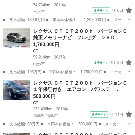
74,764km
2011年
7月8日
提携サイト
米沢市
■ 支払総額: 139.8万円 ■ 車両本体価格： 1,298,000 円 ■ メーカ
ー名： レクサス ■ 車種名： ＣＴ ■ グレード名： ＣＴ２００
山形
米沢市
CT
レクサス ＣＴ ＣＴ２００ｈ バージョンＣ
ｈ バージョンＣ 純正ナビ・ＴＶ・Ｂカメラ ＥＴＣ シートヒー
純正メモリーナビ フルセグ ＤＶＤ…
ター ス...
1,780,000円
CT
59,914km
2017年
6月2日
提携サイト
山形市
■ 支払総額: 195万円 ■ 車両本体価格： 1,780,000 円 ■ メーカー
名： レクサス ■ 車種名： ＣＴ ■ グレード名： ＣＴ２００
山形
山形市
CT
レクサス ＣＴ ＣＴ２００ｈ バージョンＣ
ｈ バージョンＣ 純正メモリーナビ フルセグ ＤＶＤ Ｂｌｕｅ
１年保証付き エアコン パワステ …
ｔｏｏｔｈ ...
500,000円
CT
232,408km
2011年
7月14日
提携サイト
福島県 福島市
■ 支払総額: 60万円 ■ 車両本体価格： 500,000 円 ■ メーカー
名： レクサス ■ 車種名： ＣＴ ■ グレード名： ＣＴ２００
福島
福島市
CT