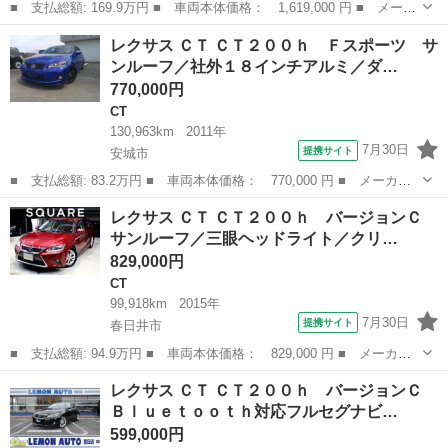
■ 支払総額: 169.9万円 ■ 車両本体価格： 1,619,000 円 ■ メーカ
ー名： レクサス ■ 車種名： ＣＴ ■ グレード名： ＣＴ２００
愛知
春日井市
CT
レクサス ＣＴ ＣＴ２００ｈ Ｆスポーツ サ
ｈ バージョンＣ ＯＰハーフレザー／ＯＰソナー／ＯＰシートヒー
ンルーフ／社外１８インチアルミ／ダ…
ター＆メ...
770,000円
CT
130,963km
2011年
7月30日
提携サイト
安城市
■ 支払総額: 83.2万円 ■ 車両本体価格： 770,000 円 ■ メーカー
名： レクサス ■ 車種名： ＣＴ ■ グレード名： ＣＴ２００
愛知
安城市
CT
レクサス ＣＴ ＣＴ２００ｈ バージョンＣ
ｈ Ｆスポーツ サンルーフ／社外１８インチアルミ／ダウンサス／
サンルーフ／三眼ヘッドライト／クリ…
ナビモニター黄...
829,000円
CT
99,918km
2015年
7月30日
提携サイト
春日井市
■ 支払総額: 94.9万円 ■ 車両本体価格： 829,000 円 ■ メーカー
名： レクサス ■ 車種名： ＣＴ ■ グレード名： ＣＴ２００
愛知
春日井市
CT
レクサス ＣＴ ＣＴ２００ｈ バージョンＣ
ｈ バージョンＣ サンルーフ／三眼ヘッドライト／クリアランスソ
Ｂｌｕｅｔｏｏｔｈ対応フルセグナビ…
ナー／衝突軽減...
599,000円