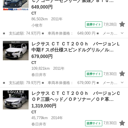
Ｃ／コーナーセンサー／禁煙／Ｂｌｕ…
ープ／ク...
649,000円
CT
86,502km
2011年
7月28日
提携サイト
小牧市
■ 支払総額: 74.9万円 ■ 車両本体価格： 649,000 円 ■ メーカー
名： レクサス ■ 車種名： ＣＴ ■ グレード名： ＣＴ２００
愛知
小牧市
CT
レクサス ＣＴ ＣＴ２００ｈ バージョンＬ
ｈ ナビＴＶ／ＥＴＣ／コーナーセンサー／禁煙／Ｂｌｕｅｔｏｏｔ
中期Ｆスポ仕様スピンドルグリル／ル…
ｈオーディオ／...
679,000円
CT
109,821km
2011年
7月30日
提携サイト
春日井市
■ 支払総額: 79.9万円 ■ 車両本体価格： 679,000 円 ■ メーカー
名： レクサス ■ 車種名： ＣＴ ■ グレード名： ＣＴ２００
愛知
春日井市
CT
レクサス ＣＴ ＣＴ２００ｈ バージョンＣ
ｈ バージョンＬ 中期Ｆスポ仕様スピンドルグリル／ルーフブラッ
ＯＰ三眼ヘッド／ＯＰソナー／ＯＰ革…
クペイント／衝...
1,319,000円
CT
45,779km
2014年
7月30日
提携サイト
春日井市