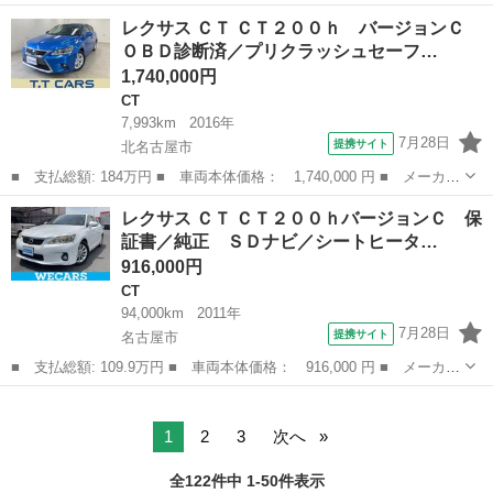
名： レクサス ■ 車種名： ＣＴ ■ グレード名： ＣＴ２００
愛知
豊田市
CT
レクサス ＣＴ ＣＴ２００ｈ バージョンＣ
ｈ バージョンＣ ＬＥＤヘッドライト純正ナビＢカメラ シートヒ
ＯＢＤ診断済／プリクラッシュセーフ…
ーター ドライ...
1,740,000円
CT
7,993km
2016年
7月28日
提携サイト
北名古屋市
■ 支払総額: 184万円 ■ 車両本体価格： 1,740,000 円 ■ メーカー
名： レクサス ■ 車種名： ＣＴ ■ グレード名： ＣＴ２００
愛知
北名古屋市
CT
レクサス ＣＴ ＣＴ２００ｈバージョンＣ 保
ｈ バージョンＣ ＯＢＤ診断済／プリクラッシュセーフティシステ
証書／純正 ＳＤナビ／シートヒータ…
ムセット／レ...
916,000円
CT
94,000km
2011年
7月28日
提携サイト
名古屋市
■ 支払総額: 109.9万円 ■ 車両本体価格： 916,000 円 ■ メーカー
名： レクサス ■ 車種名： ＣＴ ■ グレード名： ＣＴ２００ｈ
愛知
名古屋市
CT
バージョンＣ 保証書／純正 ＳＤナビ／シートヒーター／Ｂｌｕｅ
ｔｏｏｔｈ...
1
2
3
次へ
全122件中 1-50件表示