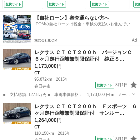
メラ クリアランス
Ｄナビ 衝突軽減ブ
ー接続可 バックカ
フ
提携サイト
提携サイト
提携サイト
提
ソナー フルセグＴ
レーキ レーダーク
メラ 衝突被害軽減
ー
Ｖ クルーズコント
ルーズコントロー
システム ＥＴＣ
エ
【自社ローン】審査通らない方へ
ロール シートヒー
ル バックカメラ
ＬＥＤヘッドランプ
ク
IDOMの自社ローンは税金・車検の支払いも含んでいる
ター パワーシー
フルセグ Ｂｌｕｅ
（車検整備付）
イ
ので毎月の支払額は一定
ト ＬＥＤヘッドラ
ｔｏｏｔｈ シート
テ
イト ＥＴＣ２．０
ヒーター ＬＥＤヘ
ッ
Ad
株式会社IDOM
（車検整備付）
ッドライト （車検
ト
整備付）
9.
レクサス ＣＴ ＣＴ２００ｈ バージョンＣ
６ヶ月走行距離無制限保証付 純正Ｓ…
1,173,000円
CT
95,872km
2015年
8月1日
提携サイト
春日井市
■ 支払総額: 127.8万円 ■ 車両本体価格： 1,173,000 円 ■ メーカ
ー名： レクサス ■ 車種名： ＣＴ ■ グレード名： ＣＴ２００
愛知
春日井市
CT
レクサス ＣＴ ＣＴ２００ｈ Ｆスポーツ ６
ｈ バージョンＣ ６ヶ月走行距離無制限保証付 純正ＳＤナビ Ｌ
ヶ月走行距離無制限保証付 サンルー…
ｔｅｘシ...
1,264,000円
CT
110,150km
2015年
8月1日
提携サイト