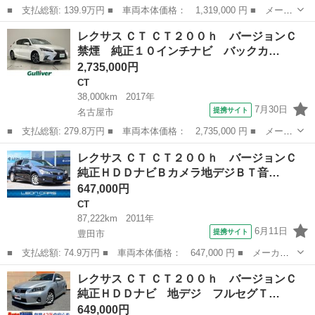
■ 支払総額: 139.9万円 ■ 車両本体価格： 1,319,000 円 ■ メーカ
ー名： レクサス ■ 車種名： ＣＴ ■ グレード名： ＣＴ２００
愛知
春日井市
CT
レクサス ＣＴ ＣＴ２００ｈ バージョンＣ
ｈ バージョンＣ ＯＰ三眼ヘッド／ＯＰソナー／ＯＰ革シート＆シ
禁煙 純正１０インチナビ バックカ…
ートメモ...
2,735,000円
CT
38,000km
2017年
7月30日
提携サイト
名古屋市
■ 支払総額: 279.8万円 ■ 車両本体価格： 2,735,000 円 ■ メーカ
ー名： レクサス ■ 車種名： ＣＴ ■ グレード名： ＣＴ２００
愛知
名古屋市
CT
レクサス ＣＴ ＣＴ２００ｈ バージョンＣ
ｈ バージョンＣ 禁煙 純正１０インチナビ バックカメラ セー
純正ＨＤＤナビＢカメラ地デジＢＴ音…
フティセ...
647,000円
CT
87,222km
2011年
6月11日
提携サイト
豊田市
■ 支払総額: 74.9万円 ■ 車両本体価格： 647,000 円 ■ メーカー
名： レクサス ■ 車種名： ＣＴ ■ グレード名： ＣＴ２００
愛知
豊田市
CT
レクサス ＣＴ ＣＴ２００ｈ バージョンＣ
ｈ バージョンＣ 純正ＨＤＤナビＢカメラ地デジＢＴ音楽クルーズ
純正ＨＤＤナビ 地デジ フルセグＴ…
コントロールＦ...
649,000円