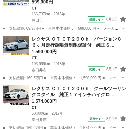
599,000円
CT
166,737km
2013年
8月1日
提携サイト
豊田市
■ 支払総額: 69.9万円 ■ 車両本体価格： 599,000 円 ■ メーカー
名： レクサス ■ 車種名： ＣＴ ■ グレード名： ＣＴ２００
愛知
豊田市
CT
レクサス ＣＴ ＣＴ２００ｈ バージョンＣ
ｈ バージョンＣ Ｂｌｕｅｔｏｏｔｈ対応フルセグナビ バックカ
６ヶ月走行距離無制限保証付 純正Ｓ…
メラ ＥＴＣ ...
1,590,000円
CT
103,999km
2018年
8月1日
提携サイト
春日井市
■ 支払総額: 169.5万円 ■ 車両本体価格： 1,590,000 円 ■ メーカ
ー名： レクサス ■ 車種名： ＣＴ ■ グレード名： ＣＴ２００
愛知
春日井市
CT
レクサス ＣＴ ＣＴ２００ｈ クールツーリン
ｈ バージョンＣ ６ヶ月走行距離無制限保証付 純正ＳＤナビ フ
グスタイル 純正１７インチハイグロ…
ルセグＴ...
1,574,000円
CT
60,000km
2017年
8月1日
提携サイト
春日井市
■ 支払総額: 169.9万円 ■ 車両本体価格： 1,574,000 円 ■ メーカ