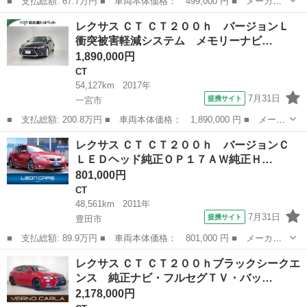
■ 支払総額: 67.7万円 ■ 車両本体価格： 499,000 円 ■ メーカー
名： レクサス ■ 車種名： ＣＴ ■ グレード名： ＣＴ２００
愛知
春日井市
CT
レクサス ＣＴ ＣＴ２００ｈ バージョンＬ
ｈ Ｆスポーツ ナビＴＶ ＤＶＤ再生可能 Ｂｌｕｅｔｏｏｔｈ
衝突被害軽減システム メモリーナビ…
ＵＳＢ入力端子...
1,890,000円
CT
54,127km
2017年
7月31日
提携サイト
一宮市
■ 支払総額: 200.8万円 ■ 車両本体価格： 1,890,000 円 ■ メーカ
ー名： レクサス ■ 車種名： ＣＴ ■ グレード名： ＣＴ２００
愛知
一宮市
CT
レクサス ＣＴ ＣＴ２００ｈ バージョンＣ
ｈ バージョンＬ 衝突被害軽減システム メモリーナビ フルセ
ＬＥＤヘッド純正ＯＰ１７ＡＷ純正Ｈ…
グ バック...
801,000円
CT
48,561km
2011年
7月31日
提携サイト
豊田市
■ 支払総額: 89.9万円 ■ 車両本体価格： 801,000 円 ■ メーカー
名： レクサス ■ 車種名： ＣＴ ■ グレード名： ＣＴ２００
愛知
豊田市
CT
レクサス ＣＴ ＣＴ２００ｈブラックシークエ
ｈ バージョンＣ ＬＥＤヘッド純正ＯＰ１７ＡＷ純正ＨＤＤナビＢ
ンス 純正ナビ・フルセグＴＶ・バッ…
カメ地デジＢＴ...
2,178,000円