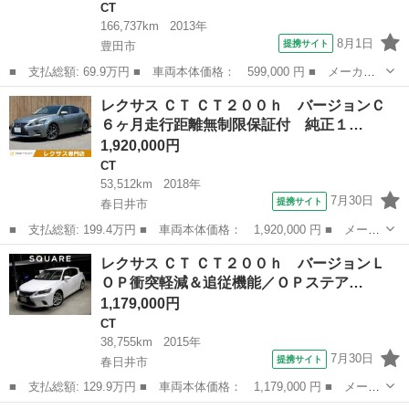
CT
166,737km
2013年
8月1日
提携サイト
豊田市
■ 支払総額: 69.9万円 ■ 車両本体価格： 599,000 円 ■ メーカー
名： レクサス ■ 車種名： ＣＴ ■ グレード名： ＣＴ２００
愛知
豊田市
CT
レクサス ＣＴ ＣＴ２００ｈ バージョンＣ
ｈ バージョンＣ Ｂｌｕｅｔｏｏｔｈ対応フルセグナビ バックカ
６ヶ月走行距離無制限保証付 純正１…
メラ ＥＴＣ ...
1,920,000円
CT
53,512km
2018年
7月30日
提携サイト
春日井市
■ 支払総額: 199.4万円 ■ 車両本体価格： 1,920,000 円 ■ メーカ
ー名： レクサス ■ 車種名： ＣＴ ■ グレード名： ＣＴ２００
愛知
春日井市
CT
レクサス ＣＴ ＣＴ２００ｈ バージョンＬ
ｈ バージョンＣ ６ヶ月走行距離無制限保証付 純正１０．３イン
ＯＰ衝突軽減＆追従機能／ＯＰステア…
チナビ ...
1,179,000円
CT
38,755km
2015年
7月30日
提携サイト
春日井市
■ 支払総額: 129.9万円 ■ 車両本体価格： 1,179,000 円 ■ メーカ
ー名： レクサス ■ 車種名： ＣＴ ■ グレード名： ＣＴ２００