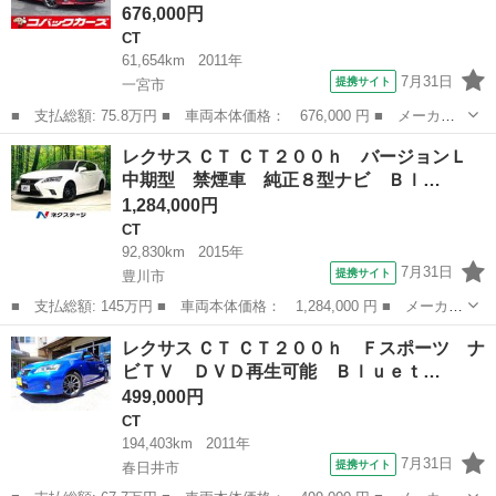
676,000円
CT
61,654km
2011年
7月31日
提携サイト
一宮市
■ 支払総額: 75.8万円 ■ 車両本体価格： 676,000 円 ■ メーカー
名： レクサス ■ 車種名： ＣＴ ■ グレード名： ＣＴ２００
愛知
一宮市
CT
レクサス ＣＴ ＣＴ２００ｈ バージョンＬ
ｈ バージョンＣ ナビＴＶ ＬＥＤ バックカメラ ＤＶＤ再生
中期型 禁煙車 純正８型ナビ Ｂｌ…
純正１７アルミ...
1,284,000円
CT
92,830km
2015年
7月31日
提携サイト
豊川市
■ 支払総額: 145万円 ■ 車両本体価格： 1,284,000 円 ■ メーカー
名： レクサス ■ 車種名： ＣＴ ■ グレード名： ＣＴ２００
愛知
豊川市
CT
レクサス ＣＴ ＣＴ２００ｈ Ｆスポーツ ナ
ｈ バージョンＬ 中期型 禁煙車 純正８型ナビ Ｂｌｕｅｔｏｏ
ビＴＶ ＤＶＤ再生可能 Ｂｌｕｅｔ…
ｔｈ ベージ...
499,000円
CT
194,403km
2011年
7月31日
提携サイト
春日井市