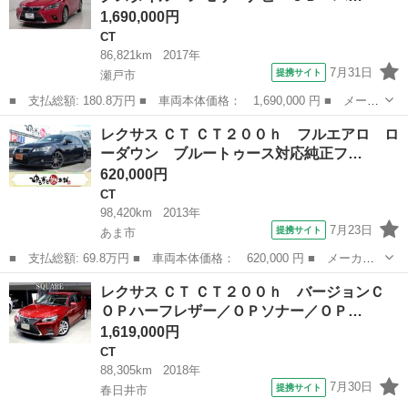
1,690,000円
CT
86,821km
2017年
7月31日
提携サイト
瀬戸市
■ 支払総額: 180.8万円 ■ 車両本体価格： 1,690,000 円 ■ メーカ
ー名： レクサス ■ 車種名： ＣＴ ■ グレード名： ＣＴ２００
愛知
瀬戸市
CT
レクサス ＣＴ ＣＴ２００ｈ フルエアロ ロ
ｈ クールツーリングスタイル メモリーナビ ＣＤ パワーシー
ーダウン ブルートゥース対応純正フ…
ト 盗難防...
620,000円
CT
98,420km
2013年
7月23日
提携サイト
あま市
■ 支払総額: 69.8万円 ■ 車両本体価格： 620,000 円 ■ メーカー
名： レクサス ■ 車種名： ＣＴ ■ グレード名： ＣＴ２００
愛知
あま市
CT
レクサス ＣＴ ＣＴ２００ｈ バージョンＣ
ｈ フルエアロ ローダウン ブルートゥース対応純正フルセグナ
ＯＰハーフレザー／ＯＰソナー／ＯＰ…
ビ バックカメラ...
1,619,000円
CT
88,305km
2018年
7月30日
提携サイト
春日井市