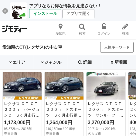
アプリならお得な情報を見逃さない！
インストール
アプリで開く
愛知県
検索
ログイン
投稿
愛知県のCT(レクサス)の中古車
人気キーワード
エリア
ジャンル
詳細
新着順
レクサス ＣＴ ＣＴ
レクサス ＣＴ ＣＴ
レクサス ＣＴ ＣＴ
レ
２００ｈ バージョ
２００ｈ Ｆスポー
２００ｈ Ｆスポー
２
ンＣ ６ヶ月走行距
ツ ６ヶ月走行距離
ツ サンルーフ フ
ン
離無制限保証付 純
無制限保証付 サン
ルセグ メモリーナ
Ｂ
1,173,000円
1,264,000円
3,270,000円
40
正ＳＤナビ Ｌｔｅ
ルーフ 本革シー
ビ ＤＶＤ再生 ミ
ビ
95,872km / 2015年
110,150km / 2015年
29,713km / 2021年
123
ｘシート バックカ
ト 禁煙車 純正Ｓ
ュージックプレイヤ
ン
春日井市
春日井市
名古屋市
小