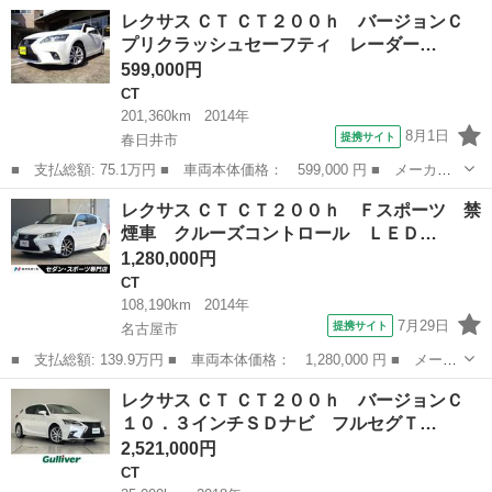
名： レクサス ■ 車種名： ＣＴ ■ グレード名： ＣＴ２００
愛知
春日井市
CT
レクサス ＣＴ ＣＴ２００ｈ バージョンＣ
ｈ バージョンＣ 純正ＨＤＤナビ フルセグＴＶ Ｂｌｕｅｔｏｏ
プリクラッシュセーフティ レーダー…
ｔｈオーディオ...
599,000円
CT
201,360km
2014年
8月1日
提携サイト
春日井市
■ 支払総額: 75.1万円 ■ 車両本体価格： 599,000 円 ■ メーカー
名： レクサス ■ 車種名： ＣＴ ■ グレード名： ＣＴ２００
愛知
春日井市
CT
レクサス ＣＴ ＣＴ２００ｈ Ｆスポーツ 禁
ｈ バージョンＣ プリクラッシュセーフティ レーダークルーズコ
煙車 クルーズコントロール ＬＥＤ…
ントロール ス...
1,280,000円
CT
108,190km
2014年
7月29日
提携サイト
名古屋市
■ 支払総額: 139.9万円 ■ 車両本体価格： 1,280,000 円 ■ メーカ
ー名： レクサス ■ 車種名： ＣＴ ■ グレード名： ＣＴ２００
愛知
名古屋市
CT
レクサス ＣＴ ＣＴ２００ｈ バージョンＣ
ｈ Ｆスポーツ 禁煙車 クルーズコントロール ＬＥＤヘッドライ
１０．３インチＳＤナビ フルセグＴ…
ト グレ...
2,521,000円
CT