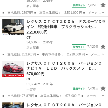
35,000km
2018年
7月29日
提携サイト
名古屋市
■ 支払総額: 259万円 ■ 車両本体価格： 2,521,000 円 ■ メーカー
名： レクサス ■ 車種名： ＣＴ ■ グレード名： ＣＴ２００
愛知
名古屋市
CT
レクサス ＣＴ ＣＴ２００ｈ ＦスポーツＸラ
ｈ バージョンＣ １０．３インチＳＤナビ フルセグＴＶ ＤＶ
イン 特別仕様車 プリクラッシュセ…
Ｄ ＣＤ Ｂｌ...
2,210,000円
CT
34,680km
2015年
7月29日
提携サイト
名古屋市
■ 支払総額: 232.9万円 ■ 車両本体価格： 2,210,000 円 ■ メーカ
ー名： レクサス ■ 車種名： ＣＴ ■ グレード名： ＣＴ２００
愛知
名古屋市
CT
レクサス ＣＴ ＣＴ２００ｈ バージョンＣ
ｈ ＦスポーツＸライン 特別仕様車 プリクラッシュセーフティシ
ナビＴＶ ＬＥＤ バックカメラ Ｄ…
ステムセ...
676,000円
CT
61,654km
2011年
7月31日
提携サイト
一宮市
■ 支払総額: 75.8万円 ■ 車両本体価格： 676,000 円 ■ メーカー
名： レクサス ■ 車種名： ＣＴ ■ グレード名： ＣＴ２００
愛知
一宮市
CT
レクサス ＣＴ ＣＴ２００ｈ バージョンＣ
ｈ バージョンＣ ナビＴＶ ＬＥＤ バックカメラ ＤＶＤ再生