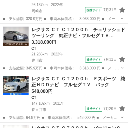
26,137km
2022年
7月31日
提携サイト
岡崎市
■ 支払総額: 320.9万円 ■ 車両本体価格： 3,068,000 円 ■ メーカ
ー名： レクサス ■ 車種名： ＣＴ ■ グレード名： ＣＴ２００
愛知
岡崎市
CT
レクサス ＣＴ ＣＴ２００ｈ チェリッシュド
ｈ Ｆスポーツ レクサスセーフティＳ 障害物センサー Ｐシー
ツーリング 純正ナビ・フルセグＴＶ…
ト シート...
3,318,000円
CT
21,286km
2022年
7月31日
提携サイト
豊川市
■ 支払総額: 345.9万円 ■ 車両本体価格： 3,318,000 円 ■ メーカ
ー名： レクサス ■ 車種名： ＣＴ ■ グレード名： ＣＴ２００
愛知
豊川市
CT
レクサス ＣＴ ＣＴ２００ｈ Ｆスポーツ 純
ｈ チェリッシュドツーリング 純正ナビ・フルセグＴＶ・ＣＤ／Ｄ
正ＨＤＤナビ フルセグＴＶ バック…
ＶＤ再生...
548,000円
CT
147,102km
2011年
7月29日
提携サイト
春日井市
■ 支払総額: 64.8万円 ■ 車両本体価格： 548,000 円 ■ メーカー
名： レクサス ■ 車種名： ＣＴ ■ グレード名： ＣＴ２００
愛知
春日井市
CT