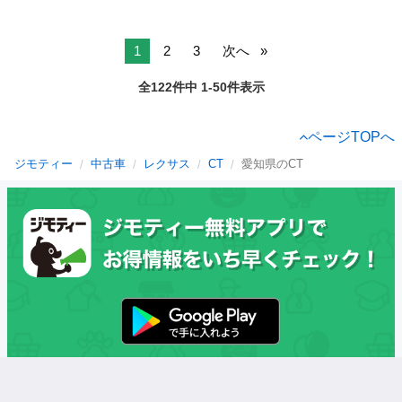
1
2
3
次へ
全122件中 1-50件表示
ページTOPへ
ジモティー
中古車
レクサス
CT
愛知県のCT