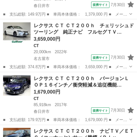
7月30日
提携サイト
春日井市
■ 支払総額: 149.9万円 ■ 車両本体価格： 1,379,000 円 ■ メーカ
ー名： レクサス ■ 車種名： ＣＴ ■ グレード名： ＣＴ２００
愛知
春日井市
CT
レクサス ＣＴ ＣＴ２００ｈ チェリッシュド
ｈ バージョンＣ ＯＰ三眼ヘッドライト／ＯＰクリアランスソナー
ツーリング 純正ナビ フルセグＴＶ…
／クルー...
3,659,000円
CT
20,000km
2022年
7月30日
提携サイト
名古屋市
■ 支払総額: 374.8万円 ■ 車両本体価格： 3,659,000 円 ■ メーカ
ー名： レクサス ■ 車種名： ＣＴ ■ グレード名： ＣＴ２００
愛知
名古屋市
CT
レクサス ＣＴ ＣＴ２００ｈ バージョンＬ
ｈ チェリッシュドツーリング 純正ナビ フルセグＴＶ ＣＤ／Ｄ
ＯＰ１６インチ／衝突軽減＆追従機能…
ＶＤ／Ｓ...
1,679,000円
CT
85,918km
2017年
7月30日
提携サイト
春日井市
■ 支払総額: 179.9万円 ■ 車両本体価格： 1,679,000 円 ■ メーカ
ー名： レクサス ■ 車種名： ＣＴ ■ グレード名： ＣＴ２００
愛知
春日井市
CT
レクサス ＣＴ ＣＴ２００ｈ ナビＴＶ／ＥＴ
ｈ バージョンＬ ＯＰ１６インチ／衝突軽減＆追従機能／レーンキ