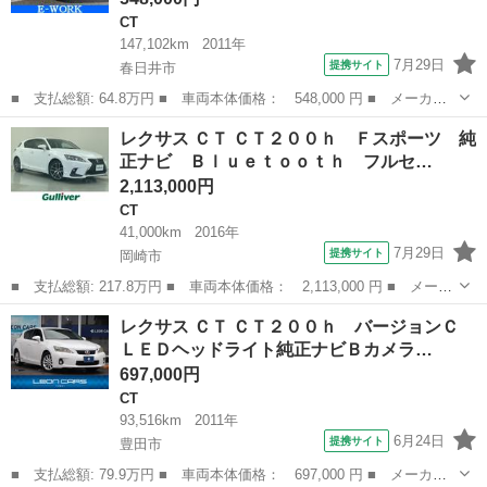
CT
147,102km
2011年
7月29日
提携サイト
春日井市
■ 支払総額: 64.8万円 ■ 車両本体価格： 548,000 円 ■ メーカー
名： レクサス ■ 車種名： ＣＴ ■ グレード名： ＣＴ２００
愛知
春日井市
CT
レクサス ＣＴ ＣＴ２００ｈ Ｆスポーツ 純
ｈ Ｆスポーツ 純正ＨＤＤナビ フルセグＴＶ バックカメラ ド
正ナビ Ｂｌｕｅｔｏｏｔｈ フルセ…
ラレコ前後 Ｅ...
2,113,000円
CT
41,000km
2016年
7月29日
提携サイト
岡崎市
■ 支払総額: 217.8万円 ■ 車両本体価格： 2,113,000 円 ■ メーカ
ー名： レクサス ■ 車種名： ＣＴ ■ グレード名： ＣＴ２００
愛知
岡崎市
CT
レクサス ＣＴ ＣＴ２００ｈ バージョンＣ
ｈ Ｆスポーツ 純正ナビ Ｂｌｕｅｔｏｏｔｈ フルセグ バック
ＬＥＤヘッドライト純正ナビＢカメラ…
モニター...
697,000円
CT
93,516km
2011年
6月24日
提携サイト
豊田市
■ 支払総額: 79.9万円 ■ 車両本体価格： 697,000 円 ■ メーカー