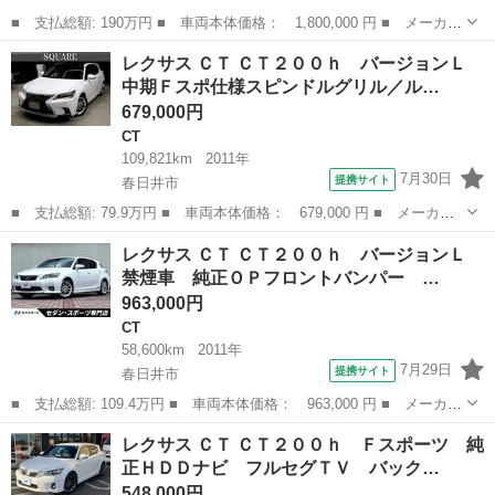
■ 支払総額: 190万円 ■ 車両本体価格： 1,800,000 円 ■ メーカー
名： レクサス ■ 車種名： ＣＴ ■ グレード名： ＣＴ２００
愛知
豊橋市
CT
レクサス ＣＴ ＣＴ２００ｈ バージョンＬ
ｈ クールツーリングスタイル アイドリングストップ バックモニ
中期Ｆスポ仕様スピンドルグリル／ル…
ター フルセ...
679,000円
CT
109,821km
2011年
7月30日
提携サイト
春日井市
■ 支払総額: 79.9万円 ■ 車両本体価格： 679,000 円 ■ メーカー
名： レクサス ■ 車種名： ＣＴ ■ グレード名： ＣＴ２００
愛知
春日井市
CT
レクサス ＣＴ ＣＴ２００ｈ バージョンＬ
ｈ バージョンＬ 中期Ｆスポ仕様スピンドルグリル／ルーフブラッ
禁煙車 純正ＯＰフロントバンパー …
クペイント／衝...
963,000円
CT
58,600km
2011年
7月29日
提携サイト
春日井市
■ 支払総額: 109.4万円 ■ 車両本体価格： 963,000 円 ■ メーカー
名： レクサス ■ 車種名： ＣＴ ■ グレード名： ＣＴ２００
愛知
春日井市
CT
レクサス ＣＴ ＣＴ２００ｈ Ｆスポーツ 純
ｈ バージョンＬ 禁煙車 純正ＯＰフロントバンパー ステアリン
正ＨＤＤナビ フルセグＴＶ バック…
グヒーター ...
548,000円