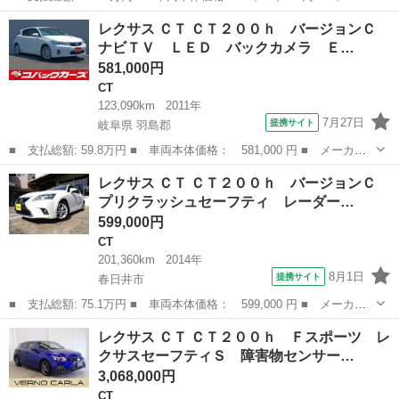
ー名： レクサス ■ 車種名： ＣＴ ■ グレード名： ＣＴ２００
愛知
春日井市
CT
レクサス ＣＴ ＣＴ２００ｈ バージョンＣ
ｈ クールツーリングスタイル 純正１７インチハイグロスシルバー
ナビＴＶ ＬＥＤ バックカメラ Ｅ…
アルミ ...
581,000円
CT
123,090km
2011年
7月27日
提携サイト
岐阜県 羽島郡
■ 支払総額: 59.8万円 ■ 車両本体価格： 581,000 円 ■ メーカー
名： レクサス ■ 車種名： ＣＴ ■ グレード名： ＣＴ２００
岐阜
羽島郡
CT
レクサス ＣＴ ＣＴ２００ｈ バージョンＣ
ｈ バージョンＣ ナビＴＶ ＬＥＤ バックカメラ ＥＴＣ クル
プリクラッシュセーフティ レーダー…
ーズコントロー...
599,000円
CT
201,360km
2014年
8月1日
提携サイト
春日井市
■ 支払総額: 75.1万円 ■ 車両本体価格： 599,000 円 ■ メーカー
名： レクサス ■ 車種名： ＣＴ ■ グレード名： ＣＴ２００
愛知
春日井市
CT
レクサス ＣＴ ＣＴ２００ｈ Ｆスポーツ レ
ｈ バージョンＣ プリクラッシュセーフティ レーダークルーズコ
クサスセーフティＳ 障害物センサー…
ントロール ス...
3,068,000円
CT