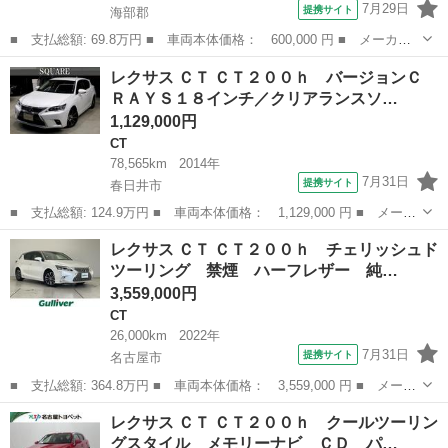
7月29日
提携サイト
海部郡
■ 支払総額: 69.8万円 ■ 車両本体価格： 600,000 円 ■ メーカー
名： レクサス ■ 車種名： ＣＴ ■ グレード名： ＣＴ２００
愛知
海部郡
CT
レクサス ＣＴ ＣＴ２００ｈ バージョンＣ
ｈ バージョンＣ 車検２年付 禁煙 メーカーＨＤＤナビ バック
ＲＡＹＳ１８インチ／クリアランスソ…
モニター クル...
1,129,000円
CT
78,565km
2014年
7月31日
提携サイト
春日井市
■ 支払総額: 124.9万円 ■ 車両本体価格： 1,129,000 円 ■ メーカ
ー名： レクサス ■ 車種名： ＣＴ ■ グレード名： ＣＴ２００
愛知
春日井市
CT
レクサス ＣＴ ＣＴ２００ｈ チェリッシュド
ｈ バージョンＣ ＲＡＹＳ１８インチ／クリアランスソナー／ＴＶ
ツーリング 禁煙 ハーフレザー 純…
キャン／...
3,559,000円
CT
26,000km
2022年
7月31日
提携サイト
名古屋市
■ 支払総額: 364.8万円 ■ 車両本体価格： 3,559,000 円 ■ メーカ
ー名： レクサス ■ 車種名： ＣＴ ■ グレード名： ＣＴ２００
愛知
名古屋市
CT
レクサス ＣＴ ＣＴ２００ｈ クールツーリン
ｈ チェリッシュドツーリング 禁煙 ハーフレザー 純正１０型ナ
グスタイル メモリーナビ ＣＤ パ…
ビ バッ...