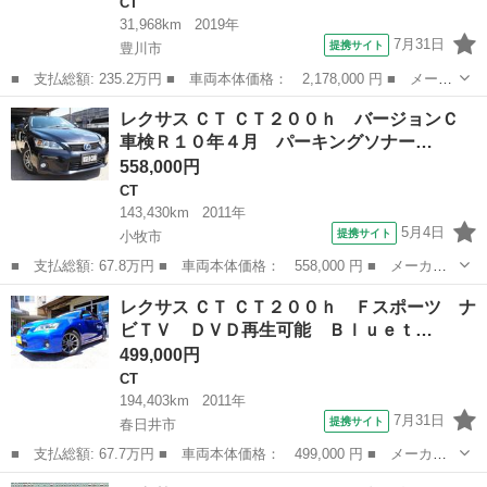
CT
31,968km
2019年
7月31日
提携サイト
豊川市
■ 支払総額: 235.2万円 ■ 車両本体価格： 2,178,000 円 ■ メーカ
ー名： レクサス ■ 車種名： ＣＴ ■ グレード名： ＣＴ２００
愛知
豊川市
CT
レクサス ＣＴ ＣＴ２００ｈ バージョンＣ
ｈブラックシークエンス 純正ナビ・フルセグＴＶ・バックカメラ・
車検Ｒ１０年４月 パーキングソナー…
レクサス...
558,000円
CT
143,430km
2011年
5月4日
提携サイト
小牧市
■ 支払総額: 67.8万円 ■ 車両本体価格： 558,000 円 ■ メーカー
名： レクサス ■ 車種名： ＣＴ ■ グレード名： ＣＴ２００
愛知
小牧市
CT
レクサス ＣＴ ＣＴ２００ｈ Ｆスポーツ ナ
ｈ バージョンＣ 車検Ｒ１０年４月 パーキングソナー 電格ミラ
ビＴＶ ＤＶＤ再生可能 Ｂｌｕｅｔ…
ー プッシュス...
499,000円
CT
194,403km
2011年
7月31日
提携サイト
春日井市
■ 支払総額: 67.7万円 ■ 車両本体価格： 499,000 円 ■ メーカー
名： レクサス ■ 車種名： ＣＴ ■ グレード名： ＣＴ２００
愛知
春日井市
CT