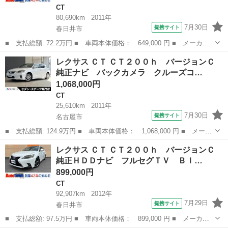
CT
80,690km
2011年
7月30日
提携サイト
春日井市
■ 支払総額: 72.2万円 ■ 車両本体価格： 649,000 円 ■ メーカー
名： レクサス ■ 車種名： ＣＴ ■ グレード名： ＣＴ２００
愛知
春日井市
CT
レクサス ＣＴ ＣＴ２００ｈ バージョンＣ
ｈ バージョンＣ 純正ＨＤＤナビ 地デジ フルセグＴＶ ＣＤ
純正ナビ バックカメラ クルーズコ…
ＤＶＤ再生 Ｅ...
1,068,000円
CT
25,610km
2011年
7月30日
提携サイト
名古屋市
■ 支払総額: 124.9万円 ■ 車両本体価格： 1,068,000 円 ■ メーカ
ー名： レクサス ■ 車種名： ＣＴ ■ グレード名： ＣＴ２００
愛知
名古屋市
CT
レクサス ＣＴ ＣＴ２００ｈ バージョンＣ
ｈ バージョンＣ 純正ナビ バックカメラ クルーズコントロー
純正ＨＤＤナビ フルセグＴＶ Ｂｌ…
ル オート...
899,000円
CT
92,907km
2012年
7月29日
提携サイト
春日井市
■ 支払総額: 97.5万円 ■ 車両本体価格： 899,000 円 ■ メーカー