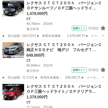
愛知
春日井市
CT
レクサス ＣＴ ＣＴ２００ｈ バージョンＣ
ｈ バージョンＬ ＯＰ衝突軽減＆追従機能／ＯＰステアリングヒー
ＯＰサンルーフ／ＯＰ三眼ヘッドライ…
ター／三...
1,479,000円
CT
46,760km
2016年
7月30日
提携サイト
春日井市
■ 支払総額: 159.9万円 ■ 車両本体価格： 1,479,000 円 ■ メーカ
ー名： レクサス ■ 車種名： ＣＴ ■ グレード名： ＣＴ２００
愛知
春日井市
CT
レクサス ＣＴ ＣＴ２００ｈ バージョンＣ
ｈ バージョンＣ ＯＰサンルーフ／ＯＰ三眼ヘッドライト／ＯＰク
純正ＨＤＤナビ 地デジ フルセグＴ…
リアラン...
649,000円
CT
80,690km
2011年
7月30日
提携サイト
春日井市
■ 支払総額: 72.2万円 ■ 車両本体価格： 649,000 円 ■ メーカー
名： レクサス ■ 車種名： ＣＴ ■ グレード名： ＣＴ２００
愛知
春日井市
CT
レクサス ＣＴ ＣＴ２００ｈ バージョンＣ
ｈ バージョンＣ 純正ＨＤＤナビ 地デジ フルセグＴＶ ＣＤ
ＯＰ三眼ヘッドライト／ＯＰクリアラ…
ＤＶＤ再生 Ｅ...
1,379,000円
CT
22,141km
2015年