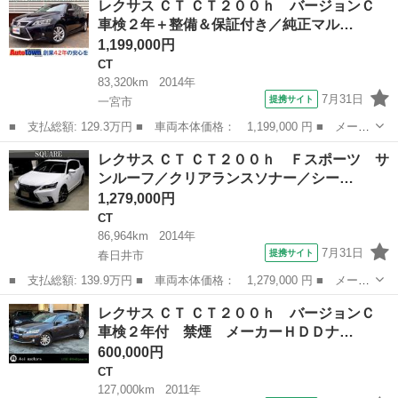
レクサス ＣＴ ＣＴ２００ｈ バージョンＣ
ｈ Ｆスポーツ ナビＴＶ ＤＶＤ再生可能 Ｂｌｕｅｔｏｏｔｈ
車検２年＋整備＆保証付き／純正マル…
ＵＳＢ入力端子...
1,199,000円
CT
83,320km
2014年
7月31日
提携サイト
一宮市
■ 支払総額: 129.3万円 ■ 車両本体価格： 1,199,000 円 ■ メーカ
ー名： レクサス ■ 車種名： ＣＴ ■ グレード名： ＣＴ２００
愛知
一宮市
CT
レクサス ＣＴ ＣＴ２００ｈ Ｆスポーツ サ
ｈ バージョンＣ 車検２年＋整備＆保証付き／純正マルチナビ（Ｔ
ンルーフ／クリアランスソナー／シー…
Ｖ／ＣＤ...
1,279,000円
CT
86,964km
2014年
7月31日
提携サイト
春日井市
■ 支払総額: 139.9万円 ■ 車両本体価格： 1,279,000 円 ■ メーカ
ー名： レクサス ■ 車種名： ＣＴ ■ グレード名： ＣＴ２００
愛知
春日井市
CT
レクサス ＣＴ ＣＴ２００ｈ バージョンＣ
ｈ Ｆスポーツ サンルーフ／クリアランスソナー／シートカバー／
車検２年付 禁煙 メーカーＨＤＤナ…
前後ドラ...
600,000円
CT
127,000km
2011年