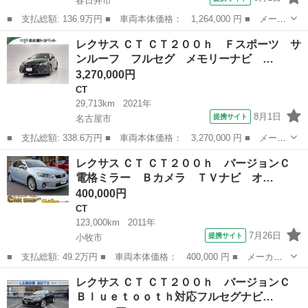
春日井市
■ 支払総額: 136.9万円 ■ 車両本体価格： 1,264,000 円 ■ メーカ
ー名： レクサス ■ 車種名： ＣＴ ■ グレード名： ＣＴ２００
愛知
春日井市
CT
レクサス ＣＴ ＣＴ２００ｈ Ｆスポーツ サ
ｈ Ｆスポーツ ６ヶ月走行距離無制限保証付 サンルーフ 本革シ
ンルーフ フルセグ メモリーナビ …
ート 禁...
3,270,000円
CT
29,713km
2021年
8月1日
提携サイト
名古屋市
■ 支払総額: 338.6万円 ■ 車両本体価格： 3,270,000 円 ■ メーカ
ー名： レクサス ■ 車種名： ＣＴ ■ グレード名： ＣＴ２００
愛知
名古屋市
CT
レクサス ＣＴ ＣＴ２００ｈ バージョンＣ
ｈ Ｆスポーツ サンルーフ フルセグ メモリーナビ ＤＶＤ再
電格ミラー Ｂカメラ ＴＶナビ オ…
生 ミュー...
400,000円
CT
123,000km
2011年
7月26日
提携サイト
小牧市
■ 支払総額: 49.2万円 ■ 車両本体価格： 400,000 円 ■ メーカー
名： レクサス ■ 車種名： ＣＴ ■ グレード名： ＣＴ２００
愛知
小牧市
CT
レクサス ＣＴ ＣＴ２００ｈ バージョンＣ
ｈ バージョンＣ 電格ミラー Ｂカメラ ＴＶナビ オートエアコ
Ｂｌｕｅｔｏｏｔｈ対応フルセグナビ…
ン ＥＴＣ車載...