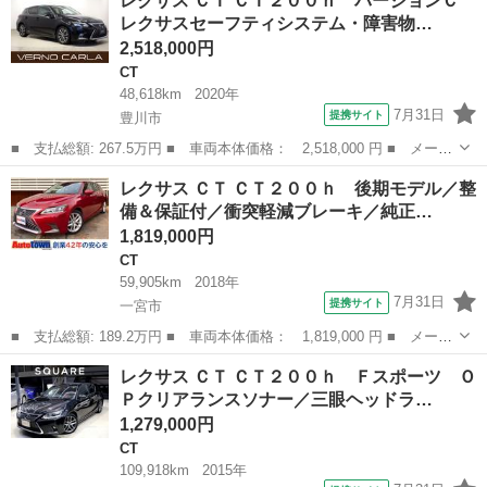
レクサス ＣＴ ＣＴ２００ｈ バージョンＣ
ｈ Ｆスポーツ 純正ＨＤＤナビ フルセグＴＶ バックカメラ ド
レクサスセーフティシステム・障害物…
ラレコ前後 Ｅ...
2,518,000円
CT
48,618km
2020年
7月31日
提携サイト
豊川市
■ 支払総額: 267.5万円 ■ 車両本体価格： 2,518,000 円 ■ メーカ
ー名： レクサス ■ 車種名： ＣＴ ■ グレード名： ＣＴ２００
愛知
豊川市
CT
レクサス ＣＴ ＣＴ２００ｈ 後期モデル／整
ｈ バージョンＣ レクサスセーフティシステム・障害物センサー・
備＆保証付／衝突軽減ブレーキ／純正…
サンルー...
1,819,000円
CT
59,905km
2018年
7月31日
提携サイト
一宮市
■ 支払総額: 189.2万円 ■ 車両本体価格： 1,819,000 円 ■ メーカ
ー名： レクサス ■ 車種名： ＣＴ ■ グレード名： ＣＴ２００
愛知
一宮市
CT
レクサス ＣＴ ＣＴ２００ｈ Ｆスポーツ Ｏ
ｈ 後期モデル／整備＆保証付／衝突軽減ブレーキ／純正マルチナビ
Ｐクリアランスソナー／三眼ヘッドラ…
（フルセ...
1,279,000円
CT
109,918km
2015年