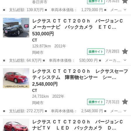
7月31日
提携サイト
春日井市
■ 支払総額: 139.9万円 ■ 車両本体価格： 1,279,000 円 ■ メーカ
ー名： レクサス ■ 車種名： ＣＴ ■ グレード名： ＣＴ２００
愛知
春日井市
CT
レクサス ＣＴ ＣＴ２００ｈ バージョンＣ
ｈ Ｆスポーツ ＯＰクリアランスソナー／三眼ヘッドライト／クル
メーカーナビ バックカメラ ＥＴＣ…
ーズコン...
530,000円
CT
129,873km
2011年
7月28日
提携サイト
岡崎市
■ 支払総額: 64.9万円 ■ 車両本体価格： 530,000 円 ■ メーカー
名： レクサス ■ 車種名： ＣＴ ■ グレード名： ＣＴ２００
愛知
岡崎市
CT
レクサス ＣＴ ＣＴ２００ｈ レクサスセーフ
ｈ バージョンＣ メーカーナビ バックカメラ ＥＴＣ Ｂｌｕｅ
ティシステム 障害物センサー シー…
ｔｏｏｔｈ 前...
2,548,000円
CT
24,731km
2022年
7月31日
提携サイト
岡崎市
■ 支払総額: 272.2万円 ■ 車両本体価格： 2,548,000 円 ■ メーカ
ー名： レクサス ■ 車種名： ＣＴ ■ グレード名： ＣＴ２００
愛知
岡崎市
CT
レクサス ＣＴ ＣＴ２００ｈ バージョンＣ
ｈ レクサスセーフティシステム 障害物センサー シートヒータ
ナビＴＶ ＬＥＤ バックカメラ Ｄ…
ー スマー...