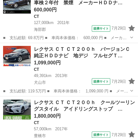
車検２年付 禁煙 メーカーＨＤＤナ…
純正１７アルミ...
600,000円
CT
127,000km
2011年
7月29日
提携サイト
海部郡
■ 支払総額: 69.8万円 ■ 車両本体価格： 600,000 円 ■ メーカー
名： レクサス ■ 車種名： ＣＴ ■ グレード名： ＣＴ２００
愛知
海部郡
CT
レクサス ＣＴ ＣＴ２００ｈ バージョンＣ
ｈ バージョンＣ 車検２年付 禁煙 メーカーＨＤＤナビ バック
純正ＨＤＤナビ 地デジ フルセグＴ…
モニター クル...
1,099,000円
CT
49,391km
2013年
7月29日
提携サイト
犬山市
■ 支払総額: 119.5万円 ■ 車両本体価格： 1,099,000 円 ■ メーカ
ー名： レクサス ■ 車種名： ＣＴ ■ グレード名： ＣＴ２００
愛知
犬山市
CT
レクサス ＣＴ ＣＴ２００ｈ クールツーリン
ｈ バージョンＣ 純正ＨＤＤナビ 地デジ フルセグＴＶ バック
グスタイル アイドリングストップ …
モニター...
1,800,000円
CT
57,000km
2017年
7月29日
提携サイト
豊橋市